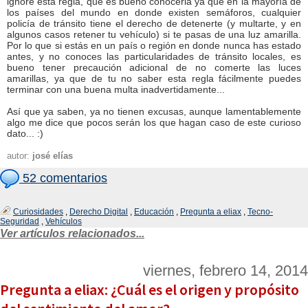
ignore esta regla, que es bueno conocerla ya que en la mayoría de
los países del mundo en donde existen semáforos, cualquier
policía de tránsito tiene el derecho de detenerte (y multarte, y en
algunos casos retener tu vehículo) si te pasas de una luz amarilla.
Por lo que si estás en un país o región en donde nunca has estado
antes, y no conoces las particularidades de tránsito locales, es
bueno tener precaución adicional de no comerte las luces
amarillas, ya que de tu no saber esta regla fácilmente puedes
terminar con una buena multa inadvertidamente...
Así que ya saben, ya no tienen excusas, aunque lamentablemente
algo me dice que pocos serán los que hagan caso de este curioso
dato... :)
autor:
josé elías
52 comentarios
Curiosidades
,
Derecho Digital
,
Educación
,
Pregunta a eliax
,
Tecno-
Seguridad
,
Vehículos
Ver artículos relacionados...
viernes, febrero 14, 2014
Pregunta a eliax: ¿Cuál es el origen y propósito