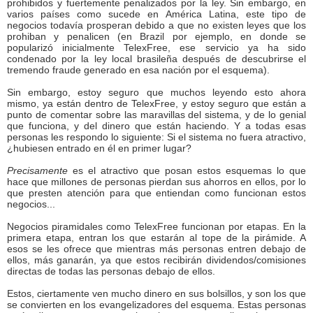
prohibidos y fuertemente penalizados por la ley. Sin embargo, en
varios países como sucede en América Latina, este tipo de
negocios todavía prosperan debido a que no existen leyes que los
prohiban y penalicen (en Brazil por ejemplo, en donde se
popularizó inicialmente TelexFree, ese servicio ya ha sido
condenado por la ley local brasileña después de descubrirse el
tremendo fraude generado en esa nación por el esquema).
Sin embargo, estoy seguro que muchos leyendo esto ahora
mismo, ya están dentro de TelexFree, y estoy seguro que están a
punto de comentar sobre las maravillas del sistema, y de lo genial
que funciona, y del dinero que están haciendo. Y a todas esas
personas les respondo lo siguiente: Si el sistema no fuera atractivo,
¿hubiesen entrado en él en primer lugar?
Precisamente
es el atractivo que posan estos esquemas lo que
hace que millones de personas pierdan sus ahorros en ellos, por lo
que presten atención para que entiendan como funcionan estos
negocios...
Negocios piramidales como TelexFree funcionan por etapas. En la
primera etapa, entran los que estarán al tope de la pirámide. A
esos se les ofrece que mientras más personas entren debajo de
ellos, más ganarán, ya que estos recibirán dividendos/comisiones
directas de todas las personas debajo de ellos.
Estos, ciertamente ven mucho dinero en sus bolsillos, y son los que
se convierten en los evangelizadores del esquema. Estas personas