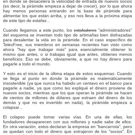
en donde se desacelera la velocidad de entrada de nuevos socios
(es decir, la pirámide empieza a dejar de crecer), por lo que ahora
hay menos personas entrando en la base de pirámide para
alimentar los que están arriba, y eso nos lleva a la próxima etapa
de este tipo de estafas...
Cuando llegamos a este punto, los
estafadores
"administradores"
del esquema se inventan todo tipo de artimañas bien disfrazadas
para desalentar la vida en la pirámide. En el caso específico de
TelexFree, sus miembros en semanas recientes han visto como
ahora "hay que trabajar más" para esencialmente obtener lo
mismo que antes, o si trabajas igual que antes, obtienes menos
beneficios. Eso se debe, obviamente, a que no hay dinero para
pagarle a todo el mundo.
Y esto es el inicio de la última etapa de estos esquemas: Cuando
se llega al punto en donde la pirámide es matemáticamente
insostenible (ya que nunca ha habido un centavo en el banco para
pagarle a nadie, ya que como les expliqué el dinero proviene de
nuevos socios, mientras que los que operan la pirámide se hacen
de cientos de millones de dólares que extraen del dinero de los
demás y que no es invertido en nada), la pirámide empieza a
colapsar...
El colapso puede tomar varias vías. En una de ellas, los
fundadores desaparecen con sus millones y nadie sabe de ellos.
En otra variación, estos declaran la empresa en "bancarrota", pero
se quedan con todo el dinero que extrajeron de los "socios". En