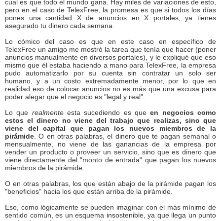
cual es que todo el mundo gana. Hay miles de variaciones de esto,
pero en el caso de TelexFree, la promesa es que si todos los días
pones una cantidad X de anuncios en X portales, ya tienes
asegurado tu dinero cada semana.
Lo cómico del caso es que en este caso en específico de
TelexFree un amigo me mostró la tarea que tenía que hacer (poner
anuncios manualmente en diversos portales), y le expliqué que eso
mismo que él estaba haciendo a mano para TelexFree, la empresa
pudo automatizarlo por su cuenta sin contratar un solo ser
humano, y a un costo extremadamente menor, por lo que en
realidad eso de colocar anuncios no es más que una excusa para
poder alegar que el negocio es "legal y real".
Lo que
realmente
esta sucediendo es que
en negocios como
estos el dinero no viene del trabajo que realizas, sino que
viene del capital que pagan los nuevos miembros de la
pirámide
. O en otras palabras, el dinero que te pagan semanal o
mensualmente, no viene de las ganancias de la empresa por
vender un producto o proveer un servicio, sino que es dinero que
viene directamente del "monto de entrada" que pagan los nuevos
miembros de la pirámide.
O en otras palabras, los que están abajo de la pirámide pagan los
"beneficios" hacia los que están arriba de la pirámide.
Eso, como lógicamente se pueden imaginar con el más mínimo de
sentido común, es un esquema insostenible, ya que llega un punto