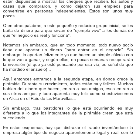
están dispuestas a mostrar los cheques que reciben, los autos y
casas que compraron, y como dejaron sus empleos para
convertirse en personas independientes. Estos son unos
muy
pocos...
O en otras palabras, a este pequeño y reducido grupo inicial, se les
baña de dinero para que sirvan de "ejemplo vivo" a los demás de
que "el negocio es real y funciona".
Notemos sin embargo, que en todo momento, todo nuevo socio
tiene que aportar un dinero "para entrar en el negocio". Sin
embargo, lo aportan felizmente ya que hacen un simple cálculo con
lo que van a ganar, y según ellos, en pocas semanas recuperarán
la inversión (el que ya esté pensando por esa vía, es señal de que
ha mordido el anzuelo)...
Aquí entonces entramos a la segunda etapa, en donde crece la
pirámide. Durante su crecimiento, todos están muy felices. Muchos
hablan del dinero que hacen, entran a sus amigos, esos entran a
sus otros amigos, y todo aparenta muy feliz como si estuviésemos
en Alicia en el País de las Maravillas...
Sin embargo, tras bastidores lo que está ocurriendo es muy
diferente a lo que los integrantes de la pirámide creen que está
sucediendo.
En estos esquemas, hay que disfrazar el fraude inventándose la
empresa algún tipo de negocio aparentemente legal y real, con lo