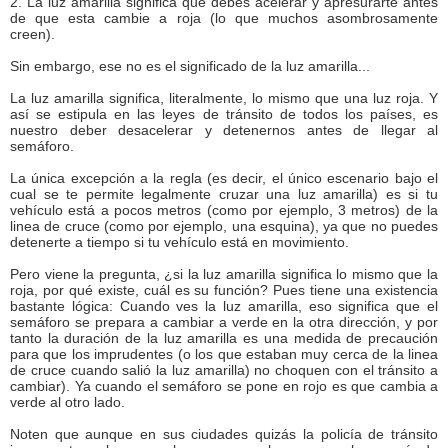
2. La luz amarilla significa que debes acelerar y apresurarte antes
de que esta cambie a roja (lo que muchos asombrosamente
creen).
Sin embargo, ese no es el significado de la luz amarilla...
La luz amarilla significa, literalmente, lo mismo que una luz roja. Y
así se estipula en las leyes de tránsito de todos los países, es
nuestro deber desacelerar y detenernos antes de llegar al
semáforo.
La única excepción a la regla (es decir, el único escenario bajo el
cual se te permite legalmente cruzar una luz amarilla) es si tu
vehículo está a pocos metros (como por ejemplo, 3 metros) de la
linea de cruce (como por ejemplo, una esquina), ya que no puedes
detenerte a tiempo si tu vehículo está en movimiento.
Pero viene la pregunta, ¿si la luz amarilla significa lo mismo que la
roja, por qué existe, cuál es su función? Pues tiene una existencia
bastante lógica: Cuando ves la luz amarilla, eso significa que el
semáforo se prepara a cambiar a verde en la otra dirección, y por
tanto la duración de la luz amarilla es una medida de precaución
para que los imprudentes (o los que estaban muy cerca de la linea
de cruce cuando salió la luz amarilla) no choquen con el tránsito a
cambiar). Ya cuando el semáforo se pone en rojo es que cambia a
verde al otro lado.
Noten que aunque en sus ciudades quizás la policía de tránsito