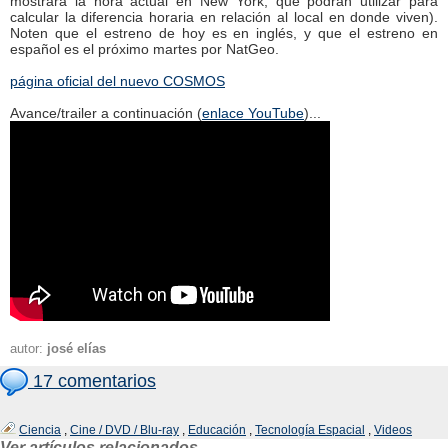
mostrará la hora actual en New York, que podrán utilizar para
calcular la diferencia horaria en relación al local en donde viven).
Noten que el estreno de hoy es en inglés, y que el estreno en
español es el próximo martes por NatGeo.
página oficial del nuevo COSMOS
Avance/trailer a continuación (
enlace YouTube
)...
autor:
josé elías
17 comentarios
Ciencia
,
Cine / DVD / Blu-ray
,
Educación
,
Tecnología Espacial
,
Videos
Ver artículos relacionados...