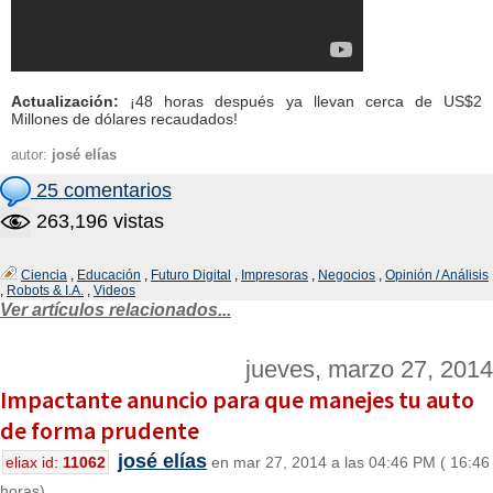
Actualización:
¡48 horas después ya llevan cerca de US$2
Millones de dólares recaudados!
autor:
josé elías
25 comentarios
263,196 vistas
Ciencia
,
Educación
,
Futuro Digital
,
Impresoras
,
Negocios
,
Opinión / Análisis
,
Robots & I.A.
,
Videos
Ver artículos relacionados...
jueves, marzo 27, 2014
Impactante anuncio para que manejes tu auto
de forma prudente
josé elías
eliax id:
11062
en mar 27, 2014 a las 04:46 PM ( 16:46
horas)