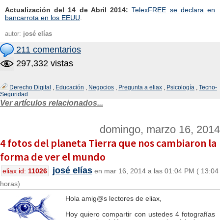
Actualización del 14 de Abril 2014:
TelexFREE se declara en
bancarrota en los EEUU
.
autor:
josé elías
211 comentarios
297,332 vistas
Derecho Digital
,
Educación
,
Negocios
,
Pregunta a eliax
,
Psicología
,
Tecno-
Seguridad
Ver artículos relacionados...
domingo, marzo 16, 2014
4 fotos del planeta Tierra que nos cambiaron la
forma de ver el mundo
josé elías
eliax id:
11026
en mar 16, 2014 a las 01:04 PM ( 13:04
horas)
Hola amig@s lectores de eliax,
Hoy quiero compartir con ustedes 4 fotografías