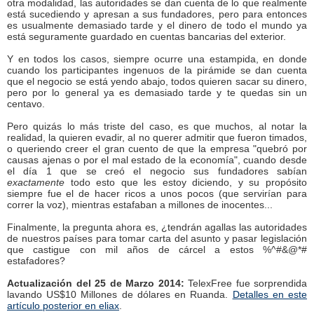
otra modalidad, las autoridades se dan cuenta de lo que realmente
está sucediendo y apresan a sus fundadores, pero para entonces
es usualmente demasiado tarde y el dinero de todo el mundo ya
está seguramente guardado en cuentas bancarias del exterior.
Y en todos los casos, siempre ocurre una estampida, en donde
cuando los participantes ingenuos de la pirámide se dan cuenta
que el negocio se está yendo abajo, todos quieren sacar su dinero,
pero por lo general ya es demasiado tarde y te quedas sin un
centavo.
Pero quizás lo más triste del caso, es que muchos, al notar la
realidad, la quieren evadir, al no querer admitir que fueron timados,
o queriendo creer el gran cuento de que la empresa "quebró por
causas ajenas o por el mal estado de la economía", cuando desde
el día 1 que se creó el negocio sus fundadores sabían
exactamente
todo esto que les estoy diciendo, y su propósito
siempre fue el de hacer ricos a unos pocos (que servirían para
correr la voz), mientras estafaban a millones de inocentes...
Finalmente, la pregunta ahora es, ¿tendrán agallas las autoridades
de nuestros países para tomar carta del asunto y pasar legislación
que castigue con mil años de cárcel a estos %^#&@*#
estafadores?
Actualización del 25 de Marzo 2014:
TelexFree fue sorprendida
lavando US$10 Millones de dólares en Ruanda.
Detalles en este
artículo posterior en eliax
.