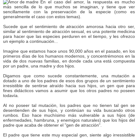
En el caso del amor, la respuesta es mucho
más sencilla de lo que muchos se imaginan, y tiene que ver
sencillamente con la preservación de la especie (como es
generalmente el caso con estos temas).
Sucede que el sentimiento de atracción amorosa hacia otro ser,
similar al sentimiento de atracción sexual, es una potente medicina
para hacer que las especies perduren en el tiempo, y les ofrezco
un ejemplo a continuación...
Imagine que estamos hace unos 90,000 años en el pasado, en los
primeros días de los humanos modernos, y concentrémonos en la
vida de dos nuevas familias, en donde cada una está compuesta
por un padre, una madre y dos hijos.
Digamos que como sucede constantemente, una mutación a
dotado a uno de los padres de esos dos grupos de un sentimiento
irresistible de sentirse atraído hacia sus hijos, un gen que para
fines didácticos vamos a asumir que los otros padres no poseen
todavía.
Al no poseer tal mutación, los padres que no tienen tal gen se
desentienden de sus hijos, y continúan su vida buscando otros
rumbos. Eso hace muchísimo más vulnerable a sus hijos (de
enfermedades, hambruna, y enemigos naturales) que los hijos del
padre que acaba de obtener el "gen de atracción".
El padre que tiene este muy especial gen, siente algo irressistible