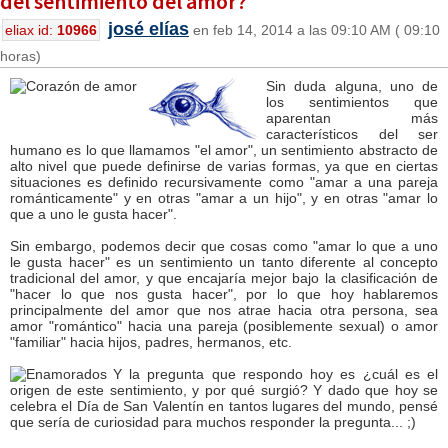
del sentimiento del amor?
josé elías
eliax id:
10966
en feb 14, 2014 a las 09:10 AM ( 09:10
horas)
Sin duda alguna, uno de
los sentimientos que
aparentan más
característicos del ser
humano es lo que llamamos "el amor", un sentimiento abstracto de
alto nivel que puede definirse de varias formas, ya que en ciertas
situaciones es definido recursivamente como "amar a una pareja
románticamente" y en otras "amar a un hijo", y en otras "amar lo
que a uno le gusta hacer".
Sin embargo, podemos decir que cosas como "amar lo que a uno
le gusta hacer" es un sentimiento un tanto diferente al concepto
tradicional del amor, y que encajaría mejor bajo la clasificación de
"hacer lo que nos gusta hacer", por lo que hoy hablaremos
principalmente del amor que nos atrae hacia otra persona, sea
amor "romántico" hacia una pareja (posiblemente sexual) o amor
"familiar" hacia hijos, padres, hermanos, etc.
Y la pregunta que respondo hoy es ¿cuál es el
origen de este sentimiento, y por qué surgió? Y dado que hoy se
celebra el Día de San Valentín en tantos lugares del mundo, pensé
que sería de curiosidad para muchos responder la pregunta... ;)