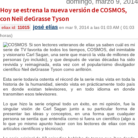
domingo, marzo 9, 2014
Hoy se estrena la nueva versión de COSMOS,
con Neil deGrasse Tyson
josé elías
eliax id:
11015
en mar 9, 2014 a las 01:03 AM ( 01:03
horas)
Si son lectores veteranos de eliax ya saben cuál es mi
serie de TV favorita de todos los tiempos, COSMOS, del inimitable
y visionario Carl Sagan, una serie que marcó la vida de millones de
personas (yo incluido), y que después de varias décadas ha sido
revivida y reimaginada, esta vez con el popularísimo divulgador
científico Neil deGrasse Tyson como anfitrión.
Esta serie todavía ostenta el récord de la serie más vista en toda la
historia de la humanidad, siendo vista en prácticamente todo país
en donde existan televisores, y en todo idioma en donde
transmiten esos televisores.
Lo que hizo la serie original todo un éxito, en mi opinión, fue la
singular visión de Carl Sagan junto a su particular forma de
presentar las ideas y conceptos, en una forma que cualquier
persona se sentía que entendía como si fuera un científico (algo a
lo que yo mismo apunto hacer con los lectores de eliax con mis
artículos científicos y técnicos).