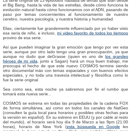
La serie original de 13 episodios hablaba de temas que iban desde
el Big Bang, hasta la vida de las estrellas, desde cómo funciona la
evolución natural hasta cómo funcionamos con el ADN, pasando de
paso por temas concernientes al funcionamiento de nuestro
cerebro, nuestra psicología, y nuestra historia y humanidad.
Eliax, ciertamente fue grandemente influenciado por yo haber visto
esa seria de niño, e incluso,
mi video favorito de todos los tiempos
provino de esa serie.
Así que pueden imaginar la gran emoción que tengo por ver esta
serie, aunque por otro lado tengo una gran preocupación, ya que
aunque no dudo que deGrasse (quien es uno de
los grandes
héroes de mi vida
, junto a Sagan) hará un muy buen trabajo, me
preocupa el hecho de que este nuevo COSMOS termine siendo
otro documental más con temas espaciales y con buenos efectos
especiales, y no toda una travesía intelectual y filosófica como lo
fue la serie original.
Sea como sea, esta noche ya sabremos por fin el rumbo que
tomará esta nueva serie...
COSMOS se estrena en todas las propiedades de la cadena FOX
de forma simultánea, así como en todos los canales de NatGeo
(consulten la guía local para horarios y posibles otras fechas para
la versión en español). En su estreno en EEUU (y por cable al resto
del mundo), el horario será hoy día 9 de Marzo a las 9pm (21:00
horas), horario de New York (
esta búsqueda en Google
les