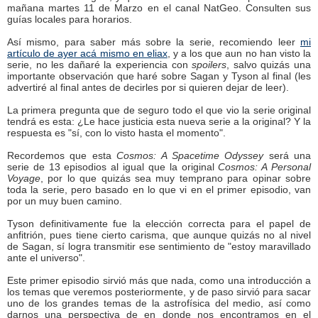
mañana martes 11 de Marzo en el canal NatGeo. Consulten sus
guías locales para horarios.
Así mismo, para saber más sobre la serie, recomiendo leer
mi
artículo de ayer acá mismo en eliax
, y a los que aun no han visto la
serie, no les dañaré la experiencia con
spoilers
, salvo quizás una
importante observación que haré sobre Sagan y Tyson al final (les
advertiré al final antes de decirles por si quieren dejar de leer).
La primera pregunta que de seguro todo el que vio la serie original
tendrá es esta: ¿Le hace justicia esta nueva serie a la original? Y la
respuesta es "sí, con lo visto hasta el momento".
Recordemos que esta
Cosmos: A Spacetime Odyssey
será una
serie de 13 episodios al igual que la original
Cosmos: A Personal
Voyage
, por lo que quizás sea muy temprano para opinar sobre
toda la serie, pero basado en lo que vi en el primer episodio, van
por un muy buen camino.
Tyson definitivamente fue la elección correcta para el papel de
anfitrión, pues tiene cierto carisma, que aunque quizás no al nivel
de Sagan, sí logra transmitir ese sentimiento de "estoy maravillado
ante el universo".
Este primer episodio sirvió más que nada, como una introducción a
los temas que veremos posteriormente, y de paso sirvió para sacar
uno de los grandes temas de la astrofísica del medio, así como
darnos una perspectiva de en donde nos encontramos en el