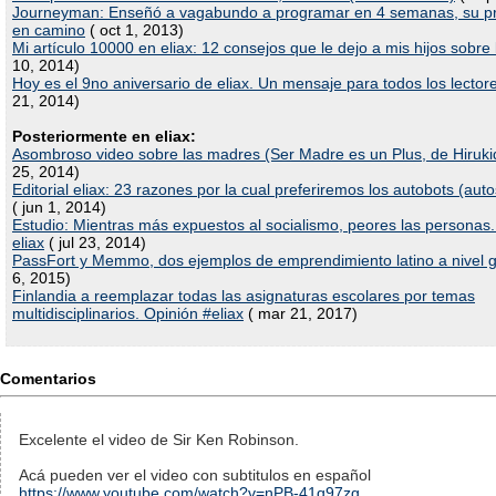
Journeyman: Enseñó a vagabundo a programar en 4 semanas, su p
en camino
( oct 1, 2013)
Mi artículo 10000 en eliax: 12 consejos que le dejo a mis hijos sobre 
10, 2014)
Hoy es el 9no aniversario de eliax. Un mensaje para todos los lectore
21, 2014)
Posteriormente en eliax:
Asombroso video sobre las madres (Ser Madre es un Plus, de Hiruki
25, 2014)
Editorial eliax: 23 razones por la cual preferiremos los autobots (auto
( jun 1, 2014)
Estudio: Mientras más expuestos al socialismo, peores las personas.
eliax
( jul 23, 2014)
PassFort y Memmo, dos ejemplos de emprendimiento latino a nivel g
6, 2015)
Finlandia a reemplazar todas las asignaturas escolares por temas
multidisciplinarios. Opinión #eliax
( mar 21, 2017)
Comentarios
Excelente el video de Sir Ken Robinson.
Acá pueden ver el video con subtitulos en español
https://www.youtube.com/watch?v=nPB-41q97zg