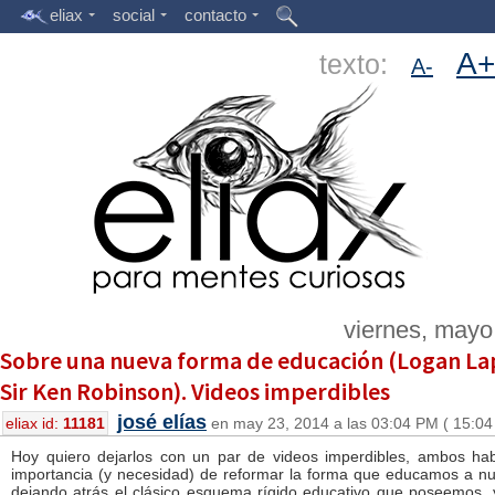
eliax
social
contacto
A+
texto:
A-
viernes, mayo
Sobre una nueva forma de educación (Logan La
Sir Ken Robinson). Videos imperdibles
josé elías
eliax id:
11181
en may 23, 2014 a las 03:04 PM ( 15:04
Hoy quiero dejarlos con un par de videos imperdibles, ambos ha
importancia (y necesidad) de reformar la forma que educamos a nue
dejando atrás el clásico esquema rígido educativo que poseemos,