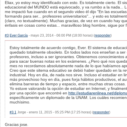
Eliax, yo estoy muy identificado con esto. Es totalmente cierto. El s
educacional del MUNDO está equivocado, y va rumbo a la nada... 
me impactó fue cuando en el segundo video él dijo "En las escuelas
formando para ser... profesores universitarios"... y esto es totalment
(claro, no textualmente). Muchas gracias, de vez en cuando hay qu
énfasis en cosas como estas... maravilloso blog hombre, sigue por fa
#3
Ever García
- mayo 23, 2014 - 06:00 PM (18:00 horas) (
responder
)
Estoy totalmente de acuerdo contigo, Ever. El sistema de educac
quedado totalmente obsoleto. En todos lados nos enseñan a ser
profesores, incluso a ser ignorantes. Obtenemos conocimientos a
para sacar buenas notas en los exámenes. ¿Pero qué nos queda
mes no recordamos absolutamente nada de lo que habíamos apr
Creo que este sitema educativo se debió haber quedado en la re
industrial. Hoy en día, de nada nos sirve. Incluso el estudiar en 
más provechoso hoy en día, pues forja hábitos productivos, el au
elimina barreras de tiempo y espacio, entre muchas otras cosas.
Yo estuve valorando la opción de estudiar en Internet, y finalmen
por una opción que encontré en
http://estudiarenlinea.net/diplo
específicamente un diplomado de la UNAM. Los cuáles recomie
muchísimo.
#3.1
Jorge - enero 11, 2015 - 05:25 PM (17:25 horas) (
responder
)
Gracias jose.