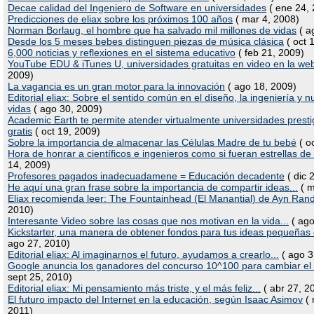
Decae calidad del Ingeniero de Software en universidades
( ene 24, 
Predicciones de eliax sobre los próximos 100 años
( mar 4, 2008)
Norman Borlaug, el hombre que ha salvado mil millones de vidas
( a
Desde los 5 meses bebes distinguen piezas de música clásica
( oct 
6,000 noticias y reflexiones en el sistema educativo
( feb 21, 2009)
YouTube EDU & iTunes U, universidades gratuitas en video en la we
2009)
La vagancia es un gran motor para la innovación
( ago 18, 2009)
Editorial eliax: Sobre el sentido común en el diseño, la ingeniería y n
vidas
( ago 30, 2009)
Academic Earth te permite atender virtualmente universidades presti
gratis
( oct 19, 2009)
Sobre la importancia de almacenar las Células Madre de tu bebé
( o
Hora de honrar a científicos e ingenieros como si fueran estrellas de
14, 2009)
Profesores pagados inadecuadamene = Educación decadente
( dic 
He aquí una gran frase sobre la importancia de compartir ideas...
( m
Eliax recomienda leer: The Fountainhead (El Manantial) de Ayn Ran
2010)
Interesante Video sobre las cosas que nos motivan en la vida...
( ago
Kickstarter, una manera de obtener fondos para tus ideas pequeñas
ago 27, 2010)
Editorial eliax: Al imaginarnos el futuro, ayudamos a crearlo...
( ago 3
Google anuncia los ganadores del concurso 10^100 para cambiar e
sept 25, 2010)
Editorial eliax: Mi pensamiento más triste, y el más feliz...
( abr 27, 2
El futuro impacto del Internet en la educación, según Isaac Asimov
( 
2011)