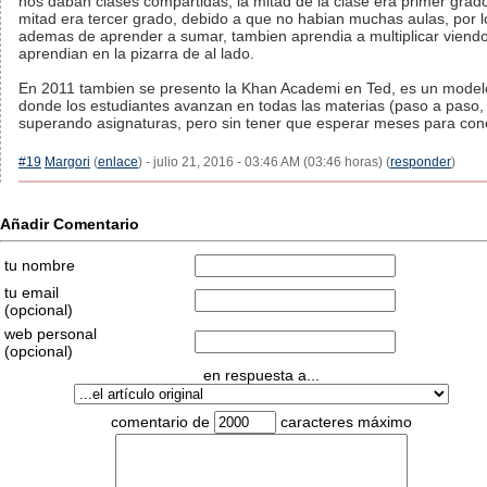
nos daban clases compartidas, la mitad de la clase era primer grado
mitad era tercer grado, debido a que no habian muchas aulas, por l
ademas de aprender a sumar, tambien aprendia a multiplicar viendo
aprendian en la pizarra de al lado.
En 2011 tambien se presento la Khan Academi en Ted, es un modelo
donde los estudiantes avanzan en todas las materias (paso a paso, 
superando asignaturas, pero sin tener que esperar meses para conc
#19
Margori
(
enlace
) - julio 21, 2016 - 03:46 AM (03:46 horas) (
responder
)
Añadir Comentario
tu nombre
tu email
(opcional)
web personal
(opcional)
en respuesta a...
comentario de
caracteres máximo