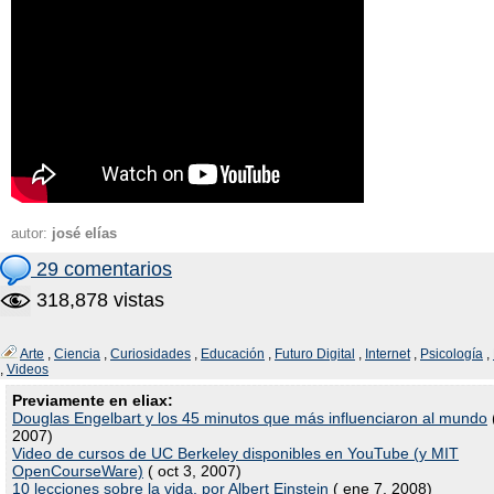
autor:
josé elías
29 comentarios
318,878 vistas
Arte
,
Ciencia
,
Curiosidades
,
Educación
,
Futuro Digital
,
Internet
,
Psicología
,
,
Videos
Previamente en eliax:
Douglas Engelbart y los 45 minutos que más influenciaron al mundo
2007)
Video de cursos de UC Berkeley disponibles en YouTube (y MIT
OpenCourseWare)
( oct 3, 2007)
10 lecciones sobre la vida, por Albert Einstein
( ene 7, 2008)