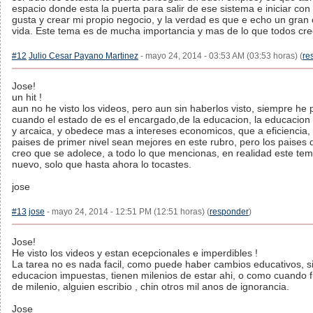
espacio donde esta la puerta para salir de ese sistema e iniciar con
gusta y crear mi propio negocio, y la verdad es que e echo un gran
vida. Este tema es de mucha importancia y mas de lo que todos cre
#12
Julio Cesar Payano Martinez
- mayo 24, 2014 - 03:53 AM (03:53 horas) (
re
Jose!
un hit !
aun no he visto los videos, pero aun sin haberlos visto, siempre h
cuando el estado de es el encargado,de la educacion, la educacion
y arcaica, y obedece mas a intereses economicos, que a eficiencia, 
paises de primer nivel sean mejores en este rubro, pero los paises
creo que se adolece, a todo lo que mencionas, en realidad este te
nuevo, solo que hasta ahora lo tocastes.
jose
#13
jose
- mayo 24, 2014 - 12:51 PM (12:51 horas) (
responder
)
Jose!
He visto los videos y estan ecepcionales e imperdibles !
La tarea no es nada facil, como puede haber cambios educativos, si
educacion impuestas, tienen milenios de estar ahi, o como cuando 
de milenio, alguien escribio , chin otros mil anos de ignorancia.
Jose