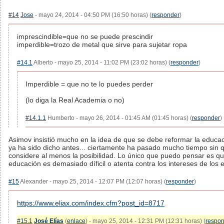
#14
Jose
- mayo 24, 2014 - 04:50 PM (16:50 horas) (
responder
)
imprescindible=que no se puede prescindir
imperdible=trozo de metal que sirve para sujetar ropa
#14.1
Alberto - mayo 25, 2014 - 11:02 PM (23:02 horas) (
responder
)
Imperdible = que no te lo puedes perder
(lo diga la Real Academia o no)
#14.1.1
Humberto - mayo 26, 2014 - 01:45 AM (01:45 horas) (
responder
)
Asimov insistió mucho en la idea de que se debe reformar la educac
ya ha sido dicho antes... ciertamente ha pasado mucho tiempo sin 
considere al menos la posibilidad. Lo único que puedo pensar es qu
educación es demasiado díficil o atenta contra los intereses de los 
#15
Alexander - mayo 25, 2014 - 12:07 PM (12:07 horas) (
responder
)
https://www.eliax.com/index.cfm?post_id=8717
#15.1
José Elías
(
enlace
) - mayo 25, 2014 - 12:31 PM (12:31 horas) (
respo