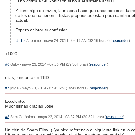
El no critica a Sir Robinson si no a el sistema actual...
Y tiene algo de razon, la miseria hace que unos pocos se luc
de los que no tienen... Estas propuestas estan para cambiar el
actual.
Espero aclarar tu confusion.
#5.1.2
Anonimo - mayo 24, 2014 - 02:16 AM (02:16 horas) (
responder
)
+1000
#6
Gaby - mayo 23, 2014 - 07:36 PM (19:36 horas) (
responder
)
elias, fundante un TED
#7
jorge - mayo 23, 2014 - 07:43 PM (19:43 horas) (
responder
)
Excelente.
Muchísimas gracias José.
#8
Sam Gerónimo - mayo 23, 2014 - 08:32 PM (20:32 horas) (
responder
)
Un chin de Spam Eliax :) (ya hice referencia al siguiente link en la
FB pero es que me gustó mucho el video y quiero compartirlo).