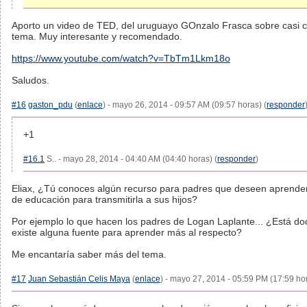
Aporto un video de TED, del uruguayo GOnzalo Frasca sobre casi c
tema. Muy interesante y recomendado.
https://www.youtube.com/watch?v=TbTm1Lkm18o
Saludos.
#16
gaston_pdu
(
enlace
) - mayo 26, 2014 - 09:57 AM (09:57 horas) (
responder
+1
#16.1
S.. - mayo 28, 2014 - 04:40 AM (04:40 horas) (
responder
)
Eliax, ¿Tú conoces algún recurso para padres que deseen aprende
de educación para transmitirla a sus hijos?
Por ejemplo lo que hacen los padres de Logan Laplante... ¿Está d
existe alguna fuente para aprender más al respecto?
Me encantaría saber más del tema.
#17
Juan Sebastián Celis Maya
(
enlace
) - mayo 27, 2014 - 05:59 PM (17:59 hor