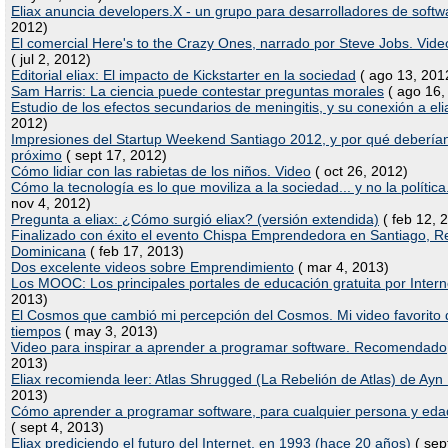
Eliax anuncia developers.X - un grupo para desarrolladores de softw
2012)
El comercial Here's to the Crazy Ones, narrado por Steve Jobs. Vide
( jul 2, 2012)
Editorial eliax: El impacto de Kickstarter en la sociedad
( ago 13, 201
Sam Harris: La ciencia puede contestar preguntas morales
( ago 16,
Estudio de los efectos secundarios de meningitis, y su conexión a eli
2012)
Impresiones del Startup Weekend Santiago 2012, y por qué deberían 
próximo
( sept 17, 2012)
Cómo lidiar con las rabietas de los niños. Video
( oct 26, 2012)
Cómo la tecnología es lo que moviliza a la sociedad... y no la política
nov 4, 2012)
Pregunta a eliax: ¿Cómo surgió eliax? (versión extendida)
( feb 12, 
Finalizado con éxito el evento Chispa Emprendedora en Santiago, R
Dominicana
( feb 17, 2013)
Dos excelente videos sobre Emprendimiento
( mar 4, 2013)
Los MOOC: Los principales portales de educación gratuita por Intern
2013)
El Cosmos que cambió mi percepción del Cosmos. Mi video favorito 
tiempos
( may 3, 2013)
Video para inspirar a aprender a programar software. Recomendado
2013)
Eliax recomienda leer: Atlas Shrugged (La Rebelión de Atlas) de Ay
2013)
Cómo aprender a programar software, para cualquier persona y eda
( sept 4, 2013)
Eliax prediciendo el futuro del Internet, en 1993 (hace 20 años)
( sep