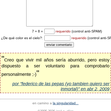
7 + 8 =
requerido
(control anti-SPAM)
¿De qué color es el cielo?:
requerido
(control anti-
"
Creo que vivir mil años sería aburrido, pero estoy
dispuesto a ser voluntario para comprobarlo
"
personalmente ;-)
por "federico de las pepas (yo tambien quiero ser
inmortal)" en abr 2, 2009
en camino a
la singularidad...