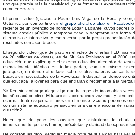
uno que premie más la creatividad y que fomente la experimentación
cometer errores.
El primer video (gracias a Pedro Luis Vega de la Rosa y Giorg
Gutierrez por compartirlo en
el grupo oficial de eliax en Facebook
)
reciente de un jovencito de nombre Logan Laplante, cuyos padres lo 
sistema escolar público a temprana edad, y adoptaron una forma 
alternativa e interactiva, y como verán por la propia presentación 
resultados son asombrosos...
El segundo video (que de paso es el video de charlas TED más vi
de 26 millones de vistas), es de Sir Ken Robinson en el 2006, u
educación que explica que el sistema educativo alrededor de
todo
esencialmente idéntico en todas partes, con un mismo siste
jerárquico, en donde el énfasis sobre cuáles materias concentrar
basado en necesidades de la Revolución Industrial, en donde se en
que educaba) a jóvenes para que entraran directamente a la fuerza l
Sir Ken sin embargo alega algo que he repetido incontables veces
los años acá en eliax: El futuro se acelera cada vez más, y si no s
ocurrirá dentro siquiera 5 años en el mundo, ¿cómo podemos ent
con un sistema educativo pensado en una carrera escolar de varia
duración?
Noten que de paso les aseguro que disfrutarán la charla 
inmensamente, por sus humor, anécdotas, y claridad de expresar sus
De corazón les digo, dediquen media hora de sus vidas para ver 