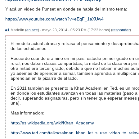
Y acá un video de Punset en donde se habla del mismo tema:
https://www.youtube.com/watch?v=eEqF_1aXUw4
#1
Madelin (
enlace
) - mayo 23, 2014 - 05:23 PM (17:23 horas) (
responder
)
El modelo actual atrasa y retrasa el pensamiento y desaprobech
de los estudiantes...
Recuerdo cuando era nino en mi pais, estudie primer grado en u
rural, nos daban clases compartidas, la mitad de la clase era pri
otra mitad era tercer grado, debido a que no habian muchas aula
yo ademas de aprender a sumar, tambien aprendia a multiplicar 
aprendian en la pizarra de al lado.
En 2011 tambien se presento la Khan Academi en Ted, es un mod
en donde los estudiantes avanzan en todas las materias (paso a
decir, superando asignaturas, pero sin tener que esperar meses 
una).
Mas informacion:
http://es.wikipedia.org/wiki/Khan_Academy
http://www.ted.com/talks/salman_khan_let_s_use_video_to_reinv