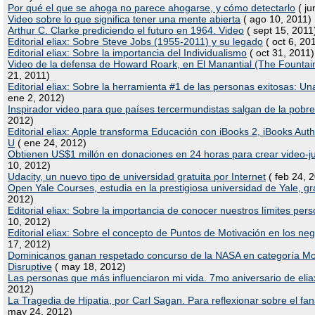
Por qué el que se ahoga no parece ahogarse, y cómo detectarlo
( ju
Video sobre lo que significa tener una mente abierta
( ago 10, 2011)
Arthur C. Clarke prediciendo el futuro en 1964. Video
( sept 15, 2011
Editorial eliax: Sobre Steve Jobs (1955-2011) y su legado
( oct 6, 20
Editorial eliax: Sobre la importancia del Individualismo
( oct 31, 2011)
Video de la defensa de Howard Roark, en El Manantial (The Founta
21, 2011)
Editorial eliax: Sobre la herramienta #1 de las personas exitosas: U
ene 2, 2012)
Inspirador video para que países tercermundistas salgan de la pobr
2012)
Editorial eliax: Apple transforma Educación con iBooks 2, iBooks Aut
U
( ene 24, 2012)
Obtienen US$1 millón en donaciones en 24 horas para crear video-j
10, 2012)
Udacity, un nuevo tipo de universidad gratuita por Internet
( feb 24, 
Open Yale Courses, estudia en la prestigiosa universidad de Yale, gra
2012)
Editorial eliax: Sobre la importancia de conocer nuestros límites per
10, 2012)
Editorial eliax: Sobre el concepto de Puntos de Motivación en los ne
17, 2012)
Dominicanos ganan respetado concurso de la NASA en categoría Mo
Disruptive
( may 18, 2012)
Las personas que más influenciaron mi vida. 7mo aniversario de elia
2012)
La Tragedia de Hipatia, por Carl Sagan. Para reflexionar sobre el fa
may 24, 2012)