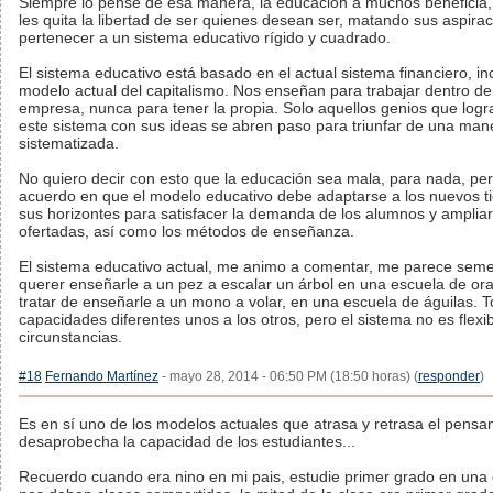
Siempre lo pensé de esa manera, la educación a muchos beneficia,
les quita la libertad de ser quienes desean ser, matando sus aspira
pertenecer a un sistema educativo rígido y cuadrado.
El sistema educativo está basado en el actual sistema financiero, inc
modelo actual del capitalismo. Nos enseñan para trabajar dentro d
empresa, nunca para tener la propia. Solo aquellos genios que log
este sistema con sus ideas se abren paso para triunfar de una man
sistematizada.
No quiero decir con esto que la educación sea mala, para nada, per
acuerdo en que el modelo educativo debe adaptarse a los nuevos ti
sus horizontes para satisfacer la demanda de los alumnos y ampliar
ofertadas, así como los métodos de enseñanza.
El sistema educativo actual, me animo a comentar, me parece seme
querer enseñarle a un pez a escalar un árbol en una escuela de or
tratar de enseñarle a un mono a volar, en una escuela de águilas.
capacidades diferentes unos a los otros, pero el sistema no es flexi
circunstancias.
#18
Fernando Martínez
- mayo 28, 2014 - 06:50 PM (18:50 horas) (
responder
)
Es en sí uno de los modelos actuales que atrasa y retrasa el pensa
desaprobecha la capacidad de los estudiantes...
Recuerdo cuando era nino en mi pais, estudie primer grado en una 