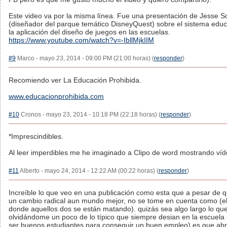
Este video va por la misma línea. Fue una presentación de Jesse Sc
(diseñador del parque temático DisneyQuest) sobre el sistema educa
la aplicación del diseño de juegos en las escuelas.
https://www.youtube.com/watch?v=-IbllMjkIIM
#9
Marco - mayo 23, 2014 - 09:00 PM (21:00 horas) (
responder
)
Recomiendo ver La Educación Prohibida.
www.educacionprohibida.com
#10
Cronos - mayo 23, 2014 - 10:18 PM (22:18 horas) (
responder
)
*Imprescindibles.
Al leer imperdibles me he imaginado a Clipo de word mostrando víd
#11
Alberto - mayo 24, 2014 - 12:22 AM (00:22 horas) (
responder
)
Increíble lo que veo en una publicación como esta que a pesar de 
un cambio radical aun mundo mejor, no se tome en cuenta como (el
donde aquellos dos se están matando). quizás sea algo largo lo qu
olvidándome un poco de lo típico que siempre desian en la escuela
ser buenos estudiantes para conseguir un buen empleo) es que abr