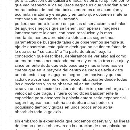
pero la cuestion que quisiera enfocar es otra. tu opinion por lo
que veo respecto a los agujeros negros es que vendrian a ser
meras bolsas de materia, bolsas enormes que acumulan y
acumulan materia y energia, y en tanto que obtienen materia
continuan aumentando su tamaño.....
pudiera ser, pero lo cierto es que las observaciones actuales
de agujeros negros que se tienen, son apenas imagenes
inmensamente lejanas, con poca resolucion y lo mas
imortante, hemos aprendido a detectarlas segun unos
parametros de busqueda tales que observamos siempre su
ojo de absorcion. esto quiere decir que no se tienen fotos de
lo que seria " su cara b" o "la parte de atras". bajo la
concepcion que describes, debieramos de ver algo asi como
un enorme saco acumulando materia y energia tras ese ojo. y
sinceramente dudo que esto pase asi y mas si tenemos en
cuenta que en la mayoria del centro de cada galaxia existe
uno de estos super agujeros negros tan masivos y que su
radio de absorrcion es omnidireccional, absorbe desde todas
las direcciones y no se observa tal acumulacion.
si se ve una especie de esfera de absorcion, sin embargo a la
velocidad que traga, si fuera como dices basicamente la
capacidad para absorver la galaxia entera seria exponencial.
segun tragase mas materia se duplicaria su poder en
poquisimo tiempo y quizas en unos pocos años abria
absorbido toda la galaxia.
sin embargo la experiencia que podemos observar y las lineas
de tiempo que se observan en la duracion de una galaxia no