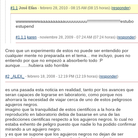
#1.1
José Elías
- febrero 28, 2010 - 08:15 AM (08:15 horas) (
responder
)
wwwwwwwwaaaaaaaaaauuuuuuuuu!!!!!!!!!!!!!!!!!!!!!!!!!!!estubo
estupend
#1.1.1
karen
- noviembre 28, 2009 - 07:24 AM (07:24 horas) (
responder
)
Creo que un experimento de estos no puede ser entendido por
cualquier mente no preparada en el tema... me incluyo, pues no
entiendo por que no empezò a absorberlo todo :P
aunque.......hubiera sido horrible
#2
_ALEX_
- febrero 18, 2008 - 12:19 PM (12:19 horas) (
responder
)
es una pasada esta noticia en realidad, tanto por los avances que
seran capaces de lograrse en laboratorio, como porque nos
ahorrara la necesidad de viajar cerca de uno de estos peligrosos
agujeros negros.
imagino que la tranquilidad de estos cientificos a la hora de
reproducirlo en laboratorio debia de basarse en una de las
predicciones cientificas respecto a los agujeros negros. lo cual no
estaba exhento de peligro puesto que nadie lo ha podido confirmar
mirando a un agujero negro.
y es que se supone que los agujeros negros no dejan de ser