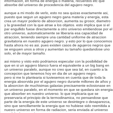
informacion, en forma de energia o materia, recuerdos etc que
absorbe del universo de procedencia del agujero negro.
aunque a mi modo de verlo, esto no sea quizas exactamente asi,
puesto que segun un agujero negro gana materia y energia, esta
crea un mayor poderio de absorcion, aumenta su grosor, diametro
y la gravedad con la que atrae a los objetos. esto implica que si el
par engullido fuese directamente a otro universo emitiendose por el
otro universo, automaticamente se liberaria esa capacidad de
atraccion, teniendo siempre una cantidad uniforme de atraccion
gravitatoria en nuestro agujero negro. y esto por lo que conocemos
hasta ahora no es asi. pues existen casos de agujeros negros que
se enguyen unos a otros y aumentan su tamaño quedandose uno
solo, el de mayor tamaño.
asi mismo y visto esto podriamos especular con la posibilidad de
que en si un agujero blanco fuera el equivalente a un big bang en
un universo paralelo, aunque no creo que sea tal, en cuanto a la
concepcion que tenemos hoy en dia de un agujero negro.
pero si me lo plantearia si tuviesemos en cuenta que de toda la
energia absorvida por el agujero negro durante millones de años y
la absorcion de muchisimas galaxias precisamente eclosionase en
un universo paralelo, en el momento en que se quedara sin energia
que absorber en nuestro universo. lo que implicaria que se
preservaria el principio de la termodinamica, no pensandose que
parte de la energia de este universo se desintegre o desaparezca,
sino que sencillamente la energia que no hubiese sido reemitida a
nuesro universo en forma de radiacion, seria enviada al universo