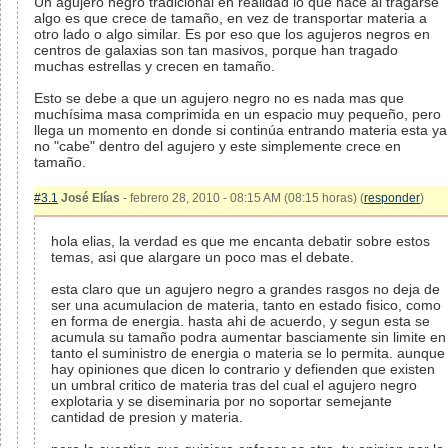
Un agujero negro tradicional en realidad lo que hace al tragarse
algo es que crece de tamaño, en vez de transportar materia a
otro lado o algo similar. Es por eso que los agujeros negros en
centros de galaxias son tan masivos, porque han tragado
muchas estrellas y crecen en tamaño.
Esto se debe a que un agujero negro no es nada mas que
muchísima masa comprimida en un espacio muy pequeño, pero
llega un momento en donde si continúa entrando materia esta ya
no "cabe" dentro del agujero y este simplemente crece en
tamaño.
#3.1
José Elías
- febrero 28, 2010 - 08:15 AM (08:15 horas) (
responder
)
hola elias, la verdad es que me encanta debatir sobre estos
temas, asi que alargare un poco mas el debate.
esta claro que un agujero negro a grandes rasgos no deja de
ser una acumulacion de materia, tanto en estado fisico, como
en forma de energia. hasta ahi de acuerdo, y segun esta se
acumula su tamaño podra aumentar basciamente sin limite en
tanto el suministro de energia o materia se lo permita. aunque
hay opiniones que dicen lo contrario y defienden que existen
un umbral critico de materia tras del cual el agujero negro
explotaria y se diseminaria por no soportar semejante
cantidad de presion y materia.