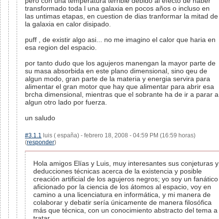
pero con una temperatura terrible debido al efecto de haber
transformado toda l una galaxia en pocos años o incluso en
las untimas etapas, en cuestion de dias tranformar la mitad de
la galaxia en calor disipado.
puff , de existir algo asi... no me imagino el calor que haria en
esa region del espacio.
por tanto dudo que los agujeros manengan la mayor parte de
su masa absorbida en este plano dimensional, sino qeu de
algun modo, gran parte de la materia y energia servira para
alimentar el gran motor que hay que alimentar para abrir esa
brcha dimensional, mientras que el sobrante ha de ir a parar a
algun otro lado por fuerza.
un saludo
#3.1.1
luis ( españa) - febrero 18, 2008 - 04:59 PM (16:59 horas)
(
responder
)
Hola amigos Elías y Luis, muy interesantes sus conjeturas y
deducciones técnicas acerca de la existencia y posible
creación artificial de los agujeros negros; yo soy un fanático
aficionado por la ciencia de los átomos al espacio, voy en
camino a una licenciatura en informática, y mi manera de
colaborar y debatir sería únicamente de manera filosófica
más que técnica, con un conocimiento abstracto del tema a
tratar.