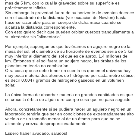
mas de 5 km, con lo cual la gravedad sobre su superficie es
prácticamente infinita.
Sin embargo la gravedad fuera de su horizonte de eventos decrece
con el cuadrado de la distancia (ver ecuación de Newton) hasta
hacerse razonable para un cuerpo de dicha masa cuando se
alcanza la distancia correspondiente.
Con esto quiero decir que pueden orbitar cuerpos tranquilamente a
su alrededor sin "alimentarlo".
Por ejemplo, supongamos que tuviéramos un agujero negro de la
masa del sol, el diámetro de su horizonte de eventos sería de 3 km
muy inferior al diámetro del sol que es de aprox. 1,4 millones de
km. Entonces si el sol fuera un agujero negro, las órbitas de los
planetas en teoría no cambiarían.
Otra cosa que se debe tener en cuenta es que en el universo hay
muy poca materia dos átomos de hidrógeno por cada metro cúbico,
es decir 0,0047 gramos de hidrógeno gaseoso en un volumen
solar.
La única forma de absorber materia en grandes cantidades es que
se cruce la órbita de algún otro cuerpo cosa que no pasa seguido.
Ahora, concretamente si se pudiera hacer un agujero negro en un
laboratorio tendría que ser en condiciones de extremadamente alto
vacío o de un tamaño menor al de un átomo para que no se
alimente y crezca desproporcionadamente.
Espero haber ayudado, saludos!