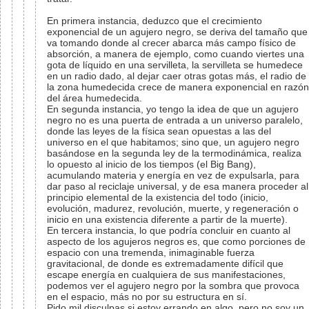
En primera instancia, deduzco que el crecimiento
exponencial de un agujero negro, se deriva del tamaño que
va tomando donde al crecer abarca más campo físico de
absorción, a manera de ejemplo, como cuando viertes una
gota de líquido en una servilleta, la servilleta se humedece
en un radio dado, al dejar caer otras gotas más, el radio de
la zona humedecida crece de manera exponencial en razón
del área humedecida.
En segunda instancia, yo tengo la idea de que un agujero
negro no es una puerta de entrada a un universo paralelo,
donde las leyes de la física sean opuestas a las del
universo en el que habitamos; sino que, un agujero negro
basándose en la segunda ley de la termodinámica, realiza
lo opuesto al inicio de los tiempos (el Big Bang),
acumulando materia y energía en vez de expulsarla, para
dar paso al reciclaje universal, y de esa manera proceder al
principio elemental de la existencia del todo (inicio,
evolución, madurez, revolución, muerte, y regeneración o
inicio en una existencia diferente a partir de la muerte).
En tercera instancia, lo que podría concluir en cuanto al
aspecto de los agujeros negros es, que como porciones de
espacio con una tremenda, inimaginable fuerza
gravitacional, de donde es extremadamente difícil que
escape energía en cualquiera de sus manifestaciones,
podemos ver el agujero negro por la sombra que provoca
en el espacio, más no por su estructura en sí.
Pido mil disculpas si estoy errando en algo, pero no soy un