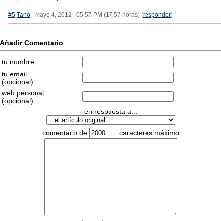
#5
Tano
- mayo 4, 2012 - 05:57 PM (17:57 horas) (
responder
)
Añadir Comentario
tu nombre
tu email
(opcional)
web personal
(opcional)
en respuesta a...
comentario de
caracteres máximo