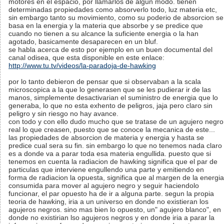
motores en el espacio, por llamarlos de algun modo. tienen
determinadas propiedades como absorverlo todo, luz materia etc,
sin embargo tanto su movimiento, como su poderio de absorcion se
basa en la energia y la materia que absorbe y se predice que
cuando no tienen a su alcance la suficiente energia o la han
agotado, basicamente desaparecen en un bluf.
se habla acerca de esto por ejemplo en un buen documental del
canal odisea, que esta disponible en este enlace:
http://www.tu.tv/videos/la-paradoja-de-hawking
por lo tanto debieron de pensar que si observaban a la scala
microscopica a la que lo generasen que se les pudierar ir de las
manos, simplemente desactivarian el suministro de energia que lo
generaba, lo que no esta exhento de peligros, jaja pero claro sin
peligro y sin riesgo no hay avance.
con todo y con ello dudo mucho que se tratase de un agujero negro
real lo que creasen, puesto que se conoce la mecanica de este...
las propiedades de absorcion de materia y energia y hasta se
predice cual sera su fin. sin embargo lo que no tenemos nada claro
es a donde va a parar toda esa materia engullida. puesto que si
tenemos en cuenta la radiacion de hawking significa que el par de
particulas que interviene engullendo una parte y emitiendo en
forma de radiacion la opuesta, significa que al margen de la energia
consumida para mover al agujero negro y seguir haciendolo
funcionar, el par opuesto ha de ir a alguna parte. segun la propia
teoria de hawking, iria a un universo en donde no existieran los
agujeros negros. sino mas bien lo opuesto, un" agujero blanco", en
donde no existirian lso agujeros negros y en donde iria a parar la