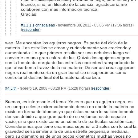
técnico, sino, un filósofo de la ciencia, agradecería me
colaboren con más información técnica.
Gracias
#3.1.1.1
chrisgaleas
- noviembre 30, 2011 - 05:06 PM (17:06 horas)
(
responder
)
wao. Me encantan los agujeros negros. Es parte del ciclo de la
materia. Las estrellas se crean y curiosdamente van creciendo y
aumentando. Lo que primero resulta ser una nebulosa luego se
convierte en una gran esfera de luz. Quizás los agujeros negros
son la fuente de enrgía de las estrellas nacientes transportando lo
que absorben a travez de la no materia. De ser así crear agujeros
negros realmente sería un gran beneficio si supieramos como
controlar el destino final del la materia absorbida.
#4
Lith
- febrero 19, 2008 - 03:28 PM (15:28 horas) (
responder
)
Buenas, es interesante el tema. Yo creo que un agujero negro es
un cuerpo celeste extremadamente denso en donde la materia no
existe en forma de átomos ya que éstas no son lo suficientemente
densas debido a que gran parte de su volumen es de espacio
vacío, sino que existe como un cúmulo de partículas subatómicas.
Consideremos que tiene una masa superior a 3 soles con lo cual la
gravedad sería similar a la de una estrella pequeña a mediana,
pero su diámetro es de unos pocos kilómetros muchas veces no