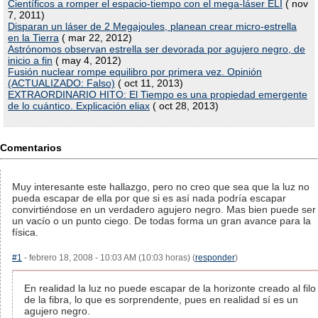
Científicos a romper el espacio-tiempo con el mega-láser ELI
( nov
7, 2011)
Disparan un láser de 2 Megajoules, planean crear micro-estrella
en la Tierra
( mar 22, 2012)
Astrónomos observan estrella ser devorada por agujero negro, de
inicio a fin
( may 4, 2012)
Fusión nuclear rompe equilibro por primera vez. Opinión
(ACTUALIZADO: Falso)
( oct 11, 2013)
EXTRAORDINARIO HITO: El Tiempo es una propiedad emergente
de lo cuántico. Explicación eliax
( oct 28, 2013)
Comentarios
Muy interesante este hallazgo, pero no creo que sea que la luz no
pueda escapar de ella por que si es así nada podría escapar
convirtiéndose en un verdadero agujero negro. Mas bien puede ser
un vacío o un punto ciego. De todas forma un gran avance para la
física.
#1
- febrero 18, 2008 - 10:03 AM (10:03 horas) (
responder
)
En realidad la luz no puede escapar de la horizonte creado al filo
de la fibra, lo que es sorprendente, pues en realidad sí es un
agujero negro.