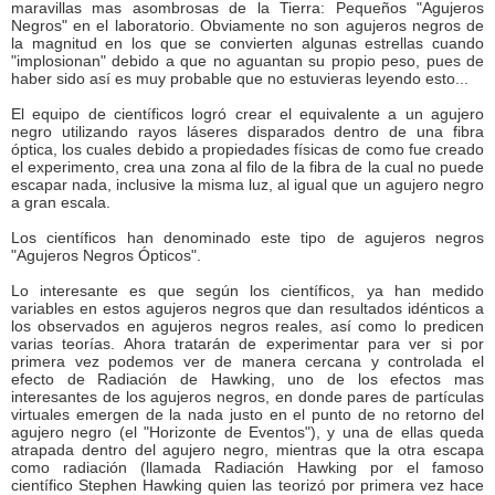
maravillas mas asombrosas de la Tierra: Pequeños "Agujeros
Negros" en el laboratorio. Obviamente no son agujeros negros de
la magnitud en los que se convierten algunas estrellas cuando
"implosionan" debido a que no aguantan su propio peso, pues de
haber sido así es muy probable que no estuvieras leyendo esto...
El equipo de científicos logró crear el equivalente a un agujero
negro utilizando rayos láseres disparados dentro de una fibra
óptica, los cuales debido a propiedades físicas de como fue creado
el experimento, crea una zona al filo de la fibra de la cual no puede
escapar nada, inclusive la misma luz, al igual que un agujero negro
a gran escala.
Los científicos han denominado este tipo de agujeros negros
"Agujeros Negros Ópticos".
Lo interesante es que según los científicos, ya han medido
variables en estos agujeros negros que dan resultados idénticos a
los observados en agujeros negros reales, así como lo predicen
varias teorías. Ahora tratarán de experimentar para ver si por
primera vez podemos ver de manera cercana y controlada el
efecto de Radiación de Hawking, uno de los efectos mas
interesantes de los agujeros negros, en donde pares de partículas
virtuales emergen de la nada justo en el punto de no retorno del
agujero negro (el "Horizonte de Eventos"), y una de ellas queda
atrapada dentro del agujero negro, mientras que la otra escapa
como radiación (llamada Radiación Hawking por el famoso
científico Stephen Hawking quien las teorizó por primera vez hace