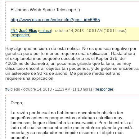
El James Webb Space Telescope :)
http://www.eliax.com/index.cfm?post_id=6965
#5.1
José Elías
(
enlace
) - octubre 14, 2013 - 10:51 AM (10:51 horas)
(
responder
)
Hay algo que no cierra de esta noticia. No es que sea negativo por
genetica pero por lo menos requiere una explicacion. Hasta ahora
el exoplaneta mas pequeño descubierto es el Kepler 37b, de
4000kms de diametro, un poco mas grande que la luna, es muy
dificultoso encontrar objetos tan pequeños, y de golpe se encuentra
un asteroide de 90 ks de ancho. Me parece medio extraño,
requiere una explicación.
#6
diego - octubre 14, 2013 - 11:13 AM (11:13 horas) (
responder
)
Diego,
La razón por la cual no habíamos encontrado objetos tan
pequeños antes es porque estos orbitaban estrellas muy
luminosas, lo que dificultaba la observación. Pero la estrella al
lado del cual se encuentra este meteorito/exo-planeta ya está
muerta, y su resplandor no impide discernir el objeto más
pequeño.