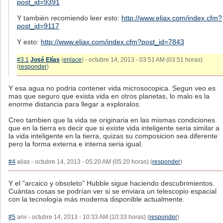
post_id=9391
Y también recomiendo leer esto:
http://www.eliax.com/index.cfm?
post_id=9117
Y esto:
http://www.eliax.com/index.cfm?post_id=7843
#3.1
José Elías
(
enlace
) - octubre 14, 2013 - 03:51 AM (03:51 horas)
(
responder
)
Y esa agua no podria contener vida microsocopica. Segun veo es
mas que seguro que exista vida en otros planetas, lo malo es la
enorme distancia para llegar a exploralos.
Creo tambien que la vida se originaria en las mismas condiciones
que en la tierra es decir que si existe vida inteligente seria similar a
la vida inteligente en la tierra, quizas su composicion sea diferente
pero la forma externa e interna seria igual.
#4
alias - octubre 14, 2013 - 05:20 AM (05:20 horas) (
responder
)
Y el "arcaico y obsoleto" Hubble sigue haciendo descubrimientos.
Cuántas cosas se podrían ver si se enviara un telescopio espacial
con la tecnología más moderna disponible actualmente.
#5
anv - octubre 14, 2013 - 10:33 AM (10:33 horas) (
responder
)