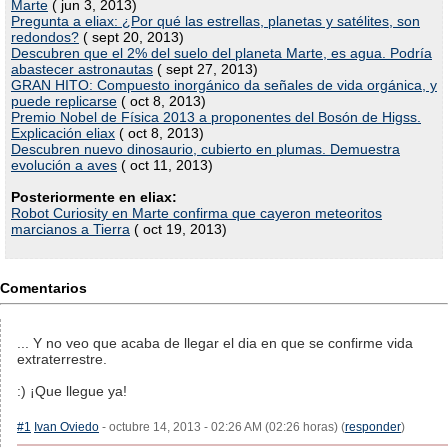
Marte
( jun 3, 2013)
Pregunta a eliax: ¿Por qué las estrellas, planetas y satélites, son
redondos?
( sept 20, 2013)
Descubren que el 2% del suelo del planeta Marte, es agua. Podría
abastecer astronautas
( sept 27, 2013)
GRAN HITO: Compuesto inorgánico da señales de vida orgánica, y
puede replicarse
( oct 8, 2013)
Premio Nobel de Física 2013 a proponentes del Bosón de Higss.
Explicación eliax
( oct 8, 2013)
Descubren nuevo dinosaurio, cubierto en plumas. Demuestra
evolución a aves
( oct 11, 2013)
Posteriormente en eliax:
Robot Curiosity en Marte confirma que cayeron meteoritos
marcianos a Tierra
( oct 19, 2013)
Comentarios
... Y no veo que acaba de llegar el dia en que se confirme vida
extraterrestre.
:) ¡Que llegue ya!
#1
Ivan Oviedo
- octubre 14, 2013 - 02:26 AM (02:26 horas) (
responder
)