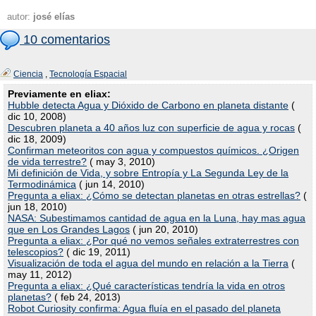
autor:
josé elías
10 comentarios
Ciencia
,
Tecnología Espacial
Previamente en eliax:
Hubble detecta Agua y Dióxido de Carbono en planeta distante
(
dic 10, 2008)
Descubren planeta a 40 años luz con superficie de agua y rocas
(
dic 18, 2009)
Confirman meteoritos con agua y compuestos químicos. ¿Origen
de vida terrestre?
( may 3, 2010)
Mi definición de Vida, y sobre Entropía y La Segunda Ley de la
Termodinámica
( jun 14, 2010)
Pregunta a eliax: ¿Cómo se detectan planetas en otras estrellas?
(
jun 18, 2010)
NASA: Subestimamos cantidad de agua en la Luna, hay mas agua
que en Los Grandes Lagos
( jun 20, 2010)
Pregunta a eliax: ¿Por qué no vemos señales extraterrestres con
telescopios?
( dic 19, 2011)
Visualización de toda el agua del mundo en relación a la Tierra
(
may 11, 2012)
Pregunta a eliax: ¿Qué características tendría la vida en otros
planetas?
( feb 24, 2013)
Robot Curiosity confirma: Agua fluía en el pasado del planeta