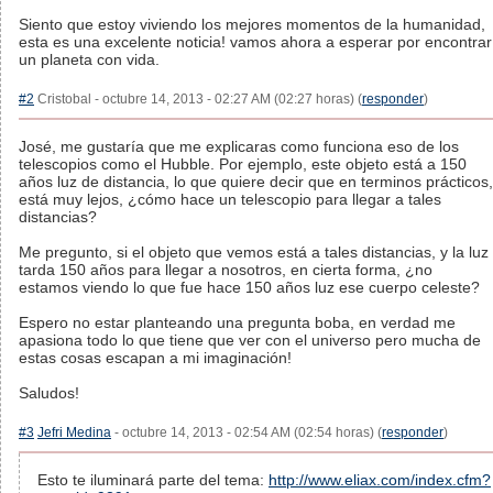
Siento que estoy viviendo los mejores momentos de la humanidad,
esta es una excelente noticia! vamos ahora a esperar por encontrar
un planeta con vida.
#2
Cristobal - octubre 14, 2013 - 02:27 AM (02:27 horas) (
responder
)
José, me gustaría que me explicaras como funciona eso de los
telescopios como el Hubble. Por ejemplo, este objeto está a 150
años luz de distancia, lo que quiere decir que en terminos prácticos,
está muy lejos, ¿cómo hace un telescopio para llegar a tales
distancias?
Me pregunto, si el objeto que vemos está a tales distancias, y la luz
tarda 150 años para llegar a nosotros, en cierta forma, ¿no
estamos viendo lo que fue hace 150 años luz ese cuerpo celeste?
Espero no estar planteando una pregunta boba, en verdad me
apasiona todo lo que tiene que ver con el universo pero mucha de
estas cosas escapan a mi imaginación!
Saludos!
#3
Jefri Medina
- octubre 14, 2013 - 02:54 AM (02:54 horas) (
responder
)
Esto te iluminará parte del tema:
http://www.eliax.com/index.cfm?