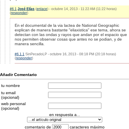
#6.1
José Elías
(
enlace
) - octubre 14, 2013 - 11:22 AM (11:22 horas)
(
responder
)
En el documental de la via lactea de National Geographic
explican de manera bastante "eliaxistica" ese tema, ahora se
detectan con las ondas y rayos que andan por el espacio que
nos permiten observar cosas que antes no se podian, y de
manera sencilla.
#6.1.1
SinPecadoLP - octubre 16, 2013 - 08:18 PM (20:18 horas)
(
responder
)
Añadir Comentario
tu nombre
tu email
(opcional)
web personal
(opcional)
en respuesta a...
comentario de
caracteres máximo