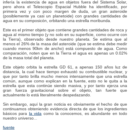
infería la existencia de agua en objetos fuera del Sistema Solar,
pero ahora el Telescopio Espacial Hubble ha identificado, por
primera vez y con poco margen de duda, un gran asteroide
(posiblemente ya casi un planetoide) con grandes cantidades de
agua en su composicón, orbitando una estrella moribunda.
Este es el primer objeto que contiene grandes cantidades de roca y
agua al mismo tiempo (y no solo en su superficie, como ocurre con
la Tierra), observado desde nuestro planeta. Se estima que al
menos el 26% de la masa del asteroide (que se estima debe medir
cuando menos 90km de ancho) está compuesto de agua. Como
comparación, noten que en la Tierra el agua es apenas un 0.02%
de la masa total del planeta.
Este objeto orbita la estrella GD 61, a apenas 150 años luz de
distancia, la cual hace tiempo exhaustó su combustible nuclear, y
que por tanto brilla mucho menos intensamente que una estrella
común, aunque como explican en la fuente, esto no le quita a la
estrella que esta continúe siendo masiva, y por tanto ejerza una
gran fuerza gravitacional sobre el objeto, tan fuerte que
actualmente lo está literalmente despedazando.
Sin embargo, aquí la gran noticia es obviamente el hecho de que
continuamos obteniendo evidencia directa de que los ingredientes
básicos para
la vida
como la conocemos, es abundante en todo
nuestro universo...
fuente