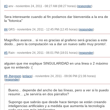
#3
anv - noviembre 24, 2011 - 08:27 AM (08:27 horas) (
responder
)
Sera interesante cuando al fin podamos dar bienvenida a la era de
la "fotonica"
#4
GRS - noviembre 24, 2011 - 12:45 PM (12:45 horas) (
responder
)
Magnífico avance... si no es gracias al grafeno será gracias a este
diodo... pero la computación va a dar un nuevo salto muy pronto!.
#5
Rain - noviembre 24, 2011 - 06:01 PM (18:01 horas) (
responder
)
alguien que me explique SINGULARIDAD en una linea o 2 máximo
que no entiendo :(
#6
Jheysson
(
enlace
) - noviembre 24, 2011 - 09:06 PM (21:06 horas)
(
responder
)
Bueno... depende del ancho de las líneas, pero a ver si lo puedo
resumir... ¿te serviría en dos párrafos?
Supongo que sabrás que desde hace tiempo se están creando
inteligencias artificiales y a medida que aumenta la tecnología
cada vez son más inteligentes.