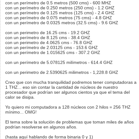
con un perímetro de 0.5 metros (500 cms) - 600 MHZ
con un perímetro de 0.250 metros (250 cms) - 1.2 GHZ
con un perímetro de 0.125 metros (125 cms) - 2.4 GHZ
con un perímetro de 0.075 metros (75 cms) - 4.8 GHZ
con un perímetro de 0.0325 metros (32.5 cms) - 9.6 GHZ
con un perimetro de 16.25 cms - 19.2 GHZ
con un perímetro de 8.125 cms - 38.4 GHZ
con un perimetro de 4.0625 cms - 76.8 GHZ
con un perímetro de 2.03125 cms - 153.6 GHZ
con un perímetro de 1.015625 cms - 307.2 GHZ
con un perímetro de 5.078125 milímetros - 614.4 GHZ
con un perimetro de 2.5390625 milimetros - 1,228.8 GHZ
Creo que con mucha tranquilidad podremos tener computadoras a
1 THZ... eso sin contar la cantidad de núcleos de nuestro
procesador que podrían ser algunos cientos ya que el tema del
calor se disipa.
Yo quiero mi computadora a 128 núcleos con 2 hilos = 256 THZ
mínimo... OMG!
El tema sobre la solución de problemas que toman miles de años
podrían resolverse en algunos años.
(hasta aquí hablando de forma binaria 0 y 1)