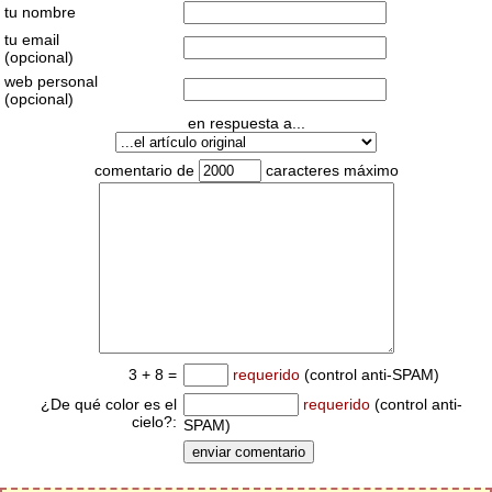
tu nombre
tu email
(opcional)
web personal
(opcional)
en respuesta a...
comentario de
caracteres máximo
3 + 8 =
requerido
(control anti-SPAM)
¿De qué color es el
requerido
(control anti-
cielo?:
SPAM)