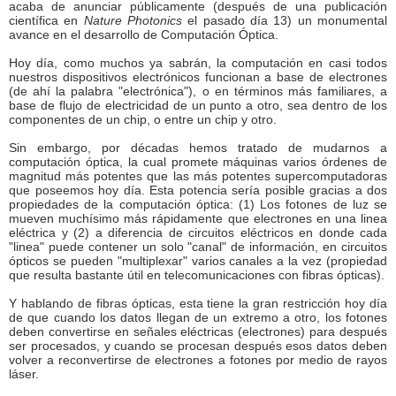
acaba de anunciar públicamente (después de una publicación
científica en
Nature Photonics
el pasado día 13) un monumental
avance en el desarrollo de Computación Óptica.
Hoy día, como muchos ya sabrán, la computación en casi todos
nuestros dispositivos electrónicos funcionan a base de electrones
(de ahí la palabra "electrónica"), o en términos más familiares, a
base de flujo de electricidad de un punto a otro, sea dentro de los
componentes de un chip, o entre un chip y otro.
Sin embargo, por décadas hemos tratado de mudarnos a
computación óptica, la cual promete máquinas varios órdenes de
magnitud más potentes que las más potentes supercomputadoras
que poseemos hoy día. Esta potencia sería posible gracias a dos
propiedades de la computación óptica: (1) Los fotones de luz se
mueven muchísimo más rápidamente que electrones en una linea
eléctrica y (2) a diferencia de circuitos eléctricos en donde cada
"linea" puede contener un solo "canal" de información, en circuitos
ópticos se pueden "multiplexar" varios canales a la vez (propiedad
que resulta bastante útil en telecomunicaciones con fibras ópticas).
Y hablando de fibras ópticas, esta tiene la gran restricción hoy día
de que cuando los datos llegan de un extremo a otro, los fotones
deben convertirse en señales eléctricas (electrones) para después
ser procesados, y cuando se procesan después esos datos deben
volver a reconvertirse de electrones a fotones por medio de rayos
láser.