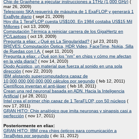
Chip de Graphene a ejecutar instrucciones a 1THz (1,000 GHz)
(
mar 26, 2009)
Telescopio SKA requerirá de máquina de 1 ExaFLOP y generará 1
ExaByte diario
( sept 21, 2009)
Hoy día 1 TeraFLOP cuesta US$100. En 1984 costaba US$15 Mil
Millones
( oct 13, 2009)
Computación Térmica a reiniciar carrera de los GigaHertz en
PC/Laptops
( oct 19, 2009)
Pregunta a eliax: ¿Qué es La Singularidad?
( jul 23, 2010)
BREVES: Computación Óptica, HDR Video, FaceTime, Nokia, Silla
de Ruedas con I.A.
( sept 11, 2010)
Pregunta a eliax: ¿Qué son los "nm" en chips y cómo me afectan
en la vida diaria?
( nov 14, 2010)
Diodo Acústico, un material que fuerza al sonido en una sola
dirección
( nov 22, 2010)
IBM alistando supercomputadora capaz de
10,000,000,000,000,000 cálculos por segundo
( feb 12, 2011)
Científicos inventan el anti-láser
( feb 18, 2011)
Crean una red neuronal basada en ADN. Hacia la Inteligencia
Artificial
( jul 28, 2011)
Intel crea el primer chip capaz de 1 TeraFLOP, con 50 núcleos
(
nov 17, 2011)
GRAN HITO: Chip analógico que imita neuronas y sinapsis casi a
perfección
( nov 17, 2011)
Posteriormente en eliax:
GRAN HITO: IBM crea chips ópticos para comunicación a
TeraBytes por segundo
( dic 11, 2012)