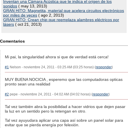
Inventan una Cámara Acústica que te indica el origen de los
sonidos
( may 13, 2013)
GRAN HITO: Magnetita, material que acelera circuitos electrónicos
por miles de veces
( ago 2, 2013)
GRAN HITO: Crean chip que reemplaza alambres eléctricos por
lásers
( oct 21, 2013)
Comentarios
Mi pai, la singularidad ahora si que de verdad está cerca!
#1
Nelson - noviembre 24, 2011 - 03:25 AM (03:25 horas) (
responder
)
MUY BUENA NOCICIA , esperemo que las computadoras opticas
pronto sean una realidad
#2
pepe - noviembre 24, 2011 - 04:02 AM (04:02 horas) (
responder
)
Tal vez también abra la posibilidad a hacer vidrios que dejen pasar
la luz en un sentido pero la retengan en otro.
Tal vez ayuyudara aplicar una capa así sobre un panel solar para
evitar que se pierda energía por felexión.