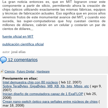
La gran noticia entonces es, que en MIT lograron crear este
componente a partir de silicio, permitiendo ahora la creación de
chips ópticos utilizando exactamente las mismas fábricas, equipos
y técnicas de fabricación actuales. Eso significa que en pocos años
veremos frutos de este monumental avance del MIT, y cuando eso
suceda, las super-computadoras que hoy cuestan cientos de
millones de dólares, cabrán en un celular y costarán un par de
cientos de dólares,,,
fuente oficial en MIT
publicación científica oficial
autor:
josé elías
12 comentarios
Ciencia
,
Futuro Digital
,
Hardware
Previamente en eliax:
Intel demuestra chip con 80 núcleos
( feb 12, 2007)
Sobre TeraBytes, GigaBytes, MB, KB, Kb, bits, Mbps, etc
( ago 9,
2007)
Inician diseño de computadora capaz de 1 ExaFLOP
( feb 25,
2008)
Crean nano-switch óptico para señales entre núcleos de chips
(
mar 18, 2008)