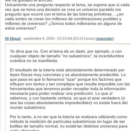
Me ha gustado el artículo.
Unicamente una pregunta respecto al tema, se supone que si cada
vez que se toma una decisión se crea un universo paralelo me
pregunto que ocurré con el tema de las loterías primitivas... ¿en
cada sorteo se crean los millones de combinaciones posibles y
millones de universos? ¿Somos todos millonarios en alguno de
estos universos?.
#6
Miguel
- septiembre 8, 2009 - 03:23 AM (03:23 horas) (
responder
)
Yo diría que no. Con el tema de un dado, por ejemplo, o con
cualquier objeto de tamaño "no subatómico", la incertidumbre
cuántica no se manifiesta.
El resultado de la lotería está absolutamente determinado por
leyes físicas muy concretas y es absolutamente predecible. Lo
que pasa es que lo llamamos "azar" porque los factores que
influyen son tantos y tan complejos que resulta imposible con las
herramientas que tenemos poder recopilar toda la información
necesaria para poder realizar una predicción. Lo que sí
sabemos, y con bastante certeza, es que el azar verdadero (o
sea las cosas absolutamente impredecibles) no existe fuera del
mundo subatómico.
Por lo tanto, a no ser que la lotería se realizara utilizando como
método la medición de partículas subatómicas en lugar de ser
bolillas de tamaño normal, no existirían distintos universos para
cada alternativa.