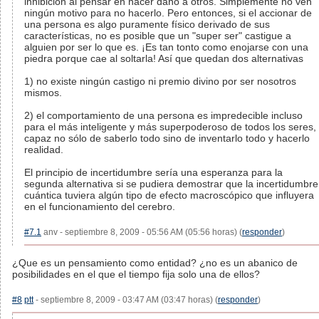
inhibición al pensar en hacer daño a otros. Simplemente no ven
ningún motivo para no hacerlo. Pero entonces, si el accionar de
una persona es algo puramente físico derivado de sus
características, no es posible que un "super ser" castigue a
alguien por ser lo que es. ¡Es tan tonto como enojarse con una
piedra porque cae al soltarla! Así que quedan dos alternativas
1) no existe ningún castigo ni premio divino por ser nosotros
mismos.
2) el comportamiento de una persona es impredecible incluso
para el más inteligente y más superpoderoso de todos los seres,
capaz no sólo de saberlo todo sino de inventarlo todo y hacerlo
realidad.
El principio de incertidumbre sería una esperanza para la
segunda alternativa si se pudiera demostrar que la incertidumbre
cuántica tuviera algún tipo de efecto macroscópico que influyera
en el funcionamiento del cerebro.
#7.1
anv - septiembre 8, 2009 - 05:56 AM (05:56 horas) (
responder
)
¿Que es un pensamiento como entidad? ¿no es un abanico de
posibilidades en el que el tiempo fija solo una de ellos?
#8
ptt
- septiembre 8, 2009 - 03:47 AM (03:47 horas) (
responder
)