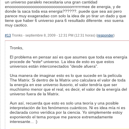
un universo paralelo necesitaria una gran cantidad
enooooooooooooooooooooooooooorrrrrrrmee de energia, y de
donde la saca toda esa energia??????. puede que sea asi pero
parece muy exageradao con solo la idea de yo tirar un dado y que
tiene que haber 6 universo para 6 resultado diferente. eso suena
muy caotico.
#13
Tronks - septiembre 8, 2009 - 12:31 PM (12:31 horas) (
responder
)
Tronks,
El problema en pensar así es que asumes que toda esa energía
procede de *este* universo. La idea de esto es que estos
universos están interconectados "desde afuera".
Una manera de imaginar esto es lo que sucede en la película
The Matrix: Si dentro de la Matrix uno calculara el valor de toda
la energía en ese universo ilusorio, el valor tendría que ser
muchísimo menor que el real, es decir, el valor de la energía del
universo fuera de la Matrix.
Aun así, recuerda que esto es solo una teoría y una posible
interpretación de los fenómenos cuánticos. Ni es idea mía ni es
declarada como verídica por la ciencia. Yo simplemente estoy
exponiendo el tema porque me parece extremadamente
interesante... :)