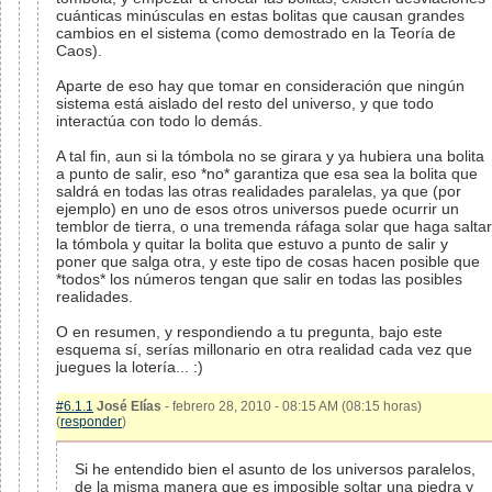
cuánticas minúsculas en estas bolitas que causan grandes
cambios en el sistema (como demostrado en la Teoría de
Caos).
Aparte de eso hay que tomar en consideración que ningún
sistema está aislado del resto del universo, y que todo
interactúa con todo lo demás.
A tal fin, aun si la tómbola no se girara y ya hubiera una bolita
a punto de salir, eso *no* garantiza que esa sea la bolita que
saldrá en todas las otras realidades paralelas, ya que (por
ejemplo) en uno de esos otros universos puede ocurrir un
temblor de tierra, o una tremenda ráfaga solar que haga saltar
la tómbola y quitar la bolita que estuvo a punto de salir y
poner que salga otra, y este tipo de cosas hacen posible que
*todos* los números tengan que salir en todas las posibles
realidades.
O en resumen, y respondiendo a tu pregunta, bajo este
esquema sí, serías millonario en otra realidad cada vez que
juegues la lotería... :)
#6.1.1
José Elías
- febrero 28, 2010 - 08:15 AM (08:15 horas)
(
responder
)
Si he entendido bien el asunto de los universos paralelos,
de la misma manera que es imposible soltar una piedra y