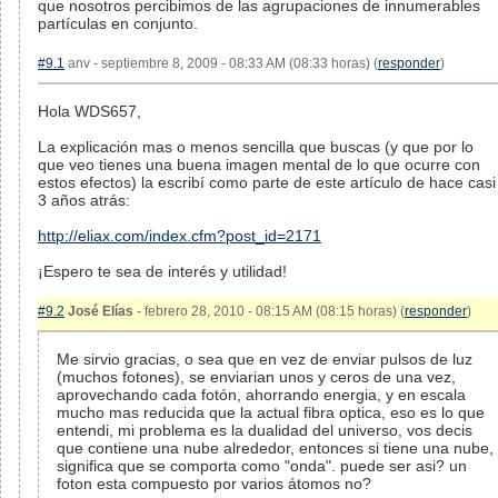
que nosotros percibimos de las agrupaciones de innumerables
partículas en conjunto.
#9.1
anv - septiembre 8, 2009 - 08:33 AM (08:33 horas) (
responder
)
Hola WDS657,
La explicación mas o menos sencilla que buscas (y que por lo
que veo tienes una buena imagen mental de lo que ocurre con
estos efectos) la escribí como parte de este artículo de hace casi
3 años atrás:
http://eliax.com/index.cfm?post_id=2171
¡Espero te sea de interés y utilidad!
#9.2
José Elías
- febrero 28, 2010 - 08:15 AM (08:15 horas) (
responder
)
Me sirvio gracias, o sea que en vez de enviar pulsos de luz
(muchos fotones), se enviarian unos y ceros de una vez,
aprovechando cada fotón, ahorrando energia, y en escala
mucho mas reducida que la actual fibra optica, eso es lo que
entendi, mi problema es la dualidad del universo, vos decis
que contiene una nube alrededor, entonces si tiene una nube,
significa que se comporta como "onda". puede ser asi? un
foton esta compuesto por varios átomos no?