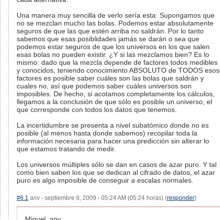
Una manera muy sencilla de verlo sería esta: Supongamos que
no se mezclan mucho las bolas. Podemos estar absolutamente
seguros de que las que estén arriba no saldrán. Por lo tanto
sabemos que esas posiblidades jamás se darán o sea que
podemos estar seguros de que los universos en los que salen
esas bolas no pueden existir. ¿Y si las mezclamos bien? Es lo
mismo: dado que la mezcla depende de factores todos medibles
y conocidos, teniendo conocimiento ABSOLUTO de TODOS esos
factores es posible saber cuáles son las bolas que saldrán y
cuales no, así que podemos saber cuáles universos son
imposibles. De hecho, si acotamos completamente los cálculos,
llegamos a la conclusión de que sólo es posible un universo, el
que corresponde con todos los datos que tenemos.
La incertidumbre se presenta a nivel subatómico donde no es
posible (al menos hasta donde sabemos) recopilar toda la
información necesaria para hacer una predicción sin alterar lo
que estamos tratando de medir.
Los universos múltiples sólo se dan en casos de azar puro. Y tal
como bien saben los que se dedican al cifrado de datos, el azar
puro es algo imposible de conseguir a escalas normales.
#6.1
anv - septiembre 8, 2009 - 05:24 AM (05:24 horas) (
responder
)
Miguel, anv,