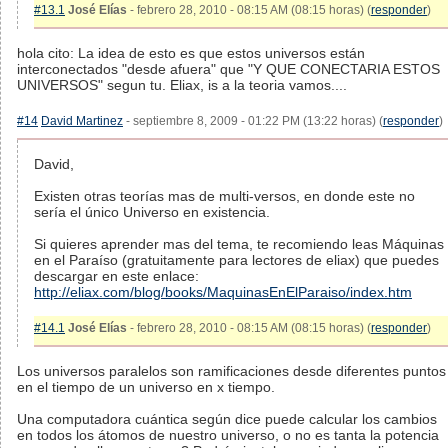
#13.1
José Elías
- febrero 28, 2010 - 08:15 AM (08:15 horas) (
responder
)
hola cito: La idea de esto es que estos universos están
interconectados "desde afuera" que "Y QUE CONECTARIA ESTOS
UNIVERSOS" segun tu. Eliax, is a la teoria vamos....
#14
David Martinez
- septiembre 8, 2009 - 01:22 PM (13:22 horas) (
responder
)
David,
Existen otras teorías mas de multi-versos, en donde este no
sería el único Universo en existencia.
Si quieres aprender mas del tema, te recomiendo leas Máquinas
en el Paraíso (gratuitamente para lectores de eliax) que puedes
descargar en este enlace:
http://eliax.com/blog/books/MaquinasEnElParaiso/index.htm
#14.1
José Elías
- febrero 28, 2010 - 08:15 AM (08:15 horas) (
responder
)
Los universos paralelos son ramificaciones desde diferentes puntos
en el tiempo de un universo en x tiempo.
Una computadora cuántica según dice puede calcular los cambios
en todos los átomos de nuestro universo, o no es tanta la potencia