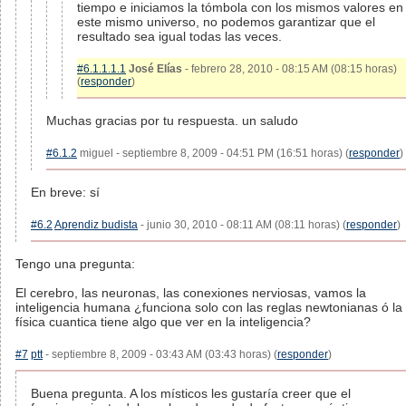
tiempo e iniciamos la tómbola con los mismos valores en
este mismo universo, no podemos garantizar que el
resultado sea igual todas las veces.
#6.1.1.1.1
José Elías
- febrero 28, 2010 - 08:15 AM (08:15 horas)
(
responder
)
Muchas gracias por tu respuesta. un saludo
#6.1.2
miguel - septiembre 8, 2009 - 04:51 PM (16:51 horas) (
responder
)
En breve: sí
#6.2
Aprendiz budista
- junio 30, 2010 - 08:11 AM (08:11 horas) (
responder
)
Tengo una pregunta:
El cerebro, las neuronas, las conexiones nerviosas, vamos la
inteligencia humana ¿funciona solo con las reglas newtonianas ó la
física cuantica tiene algo que ver en la inteligencia?
#7
ptt
- septiembre 8, 2009 - 03:43 AM (03:43 horas) (
responder
)
Buena pregunta. A los místicos les gustaría creer que el