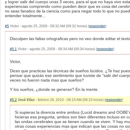
y logrer salir del cuerpo unas 3 veces, para el que no haya vivo est
experiencias comprendo como pueden decir que es cosa del cerebr
no seas fanatico de la ciencia como para negar todo lo que no pue
entender totalmente...
#5
Victor - agosto 25, 2009 - 09:32 AM (09:32 horas) (
responder
)
Disculpen las faltas ortograficas pero no veo donde editar el texto
#5.1
Victor - agosto 25, 2009 - 09:34 AM (09:34 horas) (
responder
)
Victor,
Dices que practicas las técnicas de sueños lúcidos. ¿Te haz pues
pensar que quizás ese sentimiento que tuviste de "salir del cuerp
veces no fueron nada mas que sueños?
Y los sueños, ¿donde se generan? En la mente.
#5.2
José Elías
- febrero 28, 2010 - 08:15 AM (08:15 horas) (
responder
)
Si supieras la direncia entre ambos (Lucid dreams and OOBE'
hicieras esa pregunta, ambos son bien diferentes incluso en c
las ondas cerebrales que se tienen cuando se viven. Y hay m
otras cosas experiencias mas que indican que las cosas no so