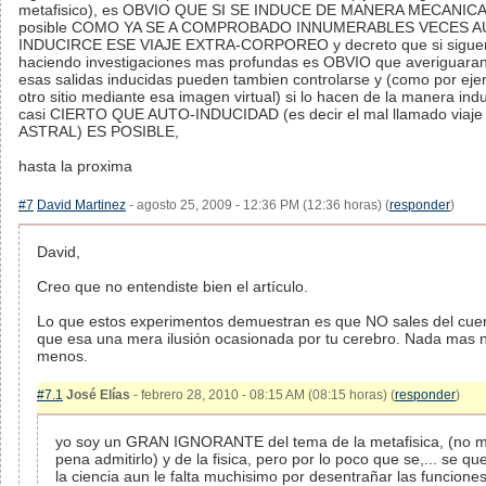
metafisico), es OBVIO QUE SI SE INDUCE DE MANERA MECANICA
posible COMO YA SE A COMPROBADO INNUMERABLES VECES A
INDUCIRCE ESE VIAJE EXTRA-CORPOREO y decreto que si sigue
haciendo investigaciones mas profundas es OBVIO que averiguara
esas salidas inducidas pueden tambien controlarse y (como por ejem
otro sitio mediante esa imagen virtual) si lo hacen de la manera ind
casi CIERTO QUE AUTO-INDUCIDAD (es decir el mal llamado viaje
ASTRAL) ES POSIBLE,
hasta la proxima
#7
David Martinez
- agosto 25, 2009 - 12:36 PM (12:36 horas) (
responder
)
David,
Creo que no entendiste bien el artículo.
Lo que estos experimentos demuestran es que NO sales del cuer
que esa una mera ilusión ocasionada por tu cerebro. Nada mas 
menos.
#7.1
José Elías
- febrero 28, 2010 - 08:15 AM (08:15 horas) (
responder
)
yo soy un GRAN IGNORANTE del tema de la metafisica, (no 
pena admitirlo) y de la fisica, pero por lo poco que se,... se qu
la ciencia aun le falta muchisimo por desentrañar las funciones