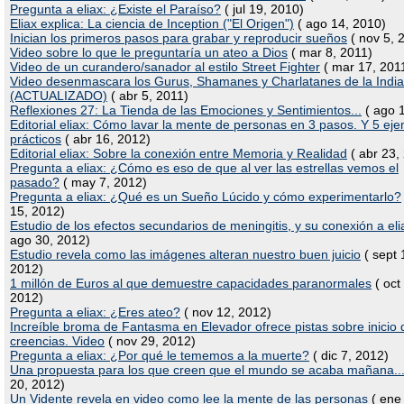
Pregunta a eliax: ¿Existe el Paraíso?
( jul 19, 2010)
Eliax explica: La ciencia de Inception ("El Origen")
( ago 14, 2010)
Inician los primeros pasos para grabar y reproducir sueños
( nov 5, 
Video sobre lo que le preguntaría un ateo a Dios
( mar 8, 2011)
Video de un curandero/sanador al estilo Street Fighter
( mar 17, 201
Video desenmascara los Gurus, Shamanes y Charlatanes de la India
(ACTUALIZADO)
( abr 5, 2011)
Reflexiones 27: La Tienda de las Emociones y Sentimientos...
( ago 1
Editorial eliax: Cómo lavar la mente de personas en 3 pasos. Y 5 ej
prácticos
( abr 16, 2012)
Editorial eliax: Sobre la conexión entre Memoria y Realidad
( abr 23,
Pregunta a eliax: ¿Cómo es eso de que al ver las estrellas vemos el
pasado?
( may 7, 2012)
Pregunta a eliax: ¿Qué es un Sueño Lúcido y cómo experimentarlo?
15, 2012)
Estudio de los efectos secundarios de meningitis, y su conexión a eli
ago 30, 2012)
Estudio revela como las imágenes alteran nuestro buen juicio
( sept 
2012)
1 millón de Euros al que demuestre capacidades paranormales
( oct
2012)
Pregunta a eliax: ¿Eres ateo?
( nov 12, 2012)
Increíble broma de Fantasma en Elevador ofrece pistas sobre inicio 
creencias. Video
( nov 29, 2012)
Pregunta a eliax: ¿Por qué le tememos a la muerte?
( dic 7, 2012)
Una propuesta para los que creen que el mundo se acaba mañana..
20, 2012)
Un Vidente revela en video como lee la mente de las personas
( ene