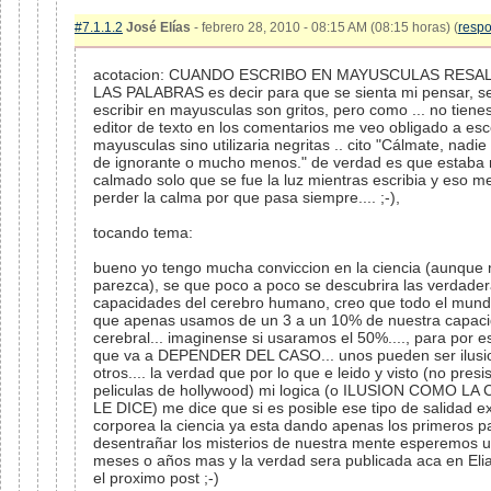
#7.1.1.2
José Elías
- febrero 28, 2010 - 08:15 AM (08:15 horas) (
resp
acotacion: CUANDO ESCRIBO EN MAYUSCULAS RESAL
LAS PALABRAS es decir para que se sienta mi pensar, s
escribir en mayusculas son gritos, pero como ... no tien
editor de texto en los comentarios me veo obligado a escc
mayusculas sino utilizaria negritas .. cito "Cálmate, nadie
de ignorante o mucho menos." de verdad es que estaba
calmado solo que se fue la luz mientras escribia y eso me
perder la calma por que pasa siempre.... ;-),
tocando tema:
bueno yo tengo mucha conviccion en la ciencia (aunque 
parezca), se que poco a poco se descubrira las verdade
capacidades del cerebro humano, creo que todo el mun
que apenas usamos de un 3 a un 10% de nuestra capac
cerebral... imaginense si usaramos el 50%...., para por es
que va a DEPENDER DEL CASO... unos pueden ser ilusi
otros.... la verdad que por lo que e leido y visto (no pres
peliculas de hollywood) mi logica (o ILUSION COMO LA
LE DICE) me dice que si es posible ese tipo de salidad ex
corporea la ciencia ya esta dando apenas los primeros p
desentrañar los misterios de nuestra mente esperemos u
meses o años mas y la verdad sera publicada aca en Elia
el proximo post ;-)