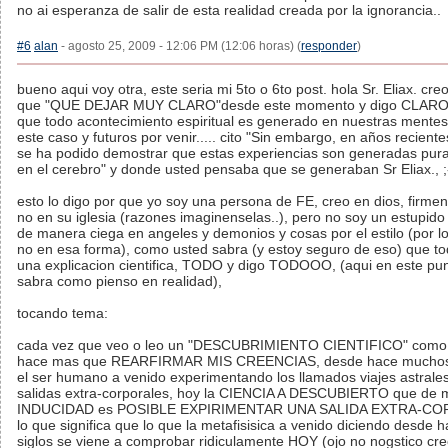
no ai esperanza de salir de esta realidad creada por la ignorancia..
#6
alan
- agosto 25, 2009 - 12:06 PM (12:06 horas) (
responder
)
bueno aqui voy otra, este seria mi 5to o 6to post. hola Sr. Eliax. cr
que "QUE DEJAR MUY CLARO"desde este momento y digo CLAR
que todo acontecimiento espiritual es generado en nuestras mentes
este caso y futuros por venir..... cito "Sin embargo, en años reciente
se ha podido demostrar que estas experiencias son generadas pu
en el cerebro" y donde usted pensaba que se generaban Sr Eliax., ;-
esto lo digo por que yo soy una persona de FE, creo en dios, firmen
no en su iglesia (razones imaginenselas..), pero no soy un estupido
de manera ciega en angeles y demonios y cosas por el estilo (por 
no en esa forma), como usted sabra (y estoy seguro de eso) que to
una explicacion cientifica, TODO y digo TODOOO, (aqui en este pu
sabra como pienso en realidad),
tocando tema:
cada vez que veo o leo un "DESCUBRIMIENTO CIENTIFICO" como 
hace mas que REARFIRMAR MIS CREENCIAS, desde hace muchos 
el ser humano a venido experimentando los llamados viajes astrales
salidas extra-corporales, hoy la CIENCIA A DESCUBIERTO que de
INDUCIDAD es POSIBLE EXPIRIMENTAR UNA SALIDA EXTRA-C
lo que significa que lo que la metafisisica a venido diciendo desde 
siglos se viene a comprobar ridiculamente HOY (ojo no nogstico cr