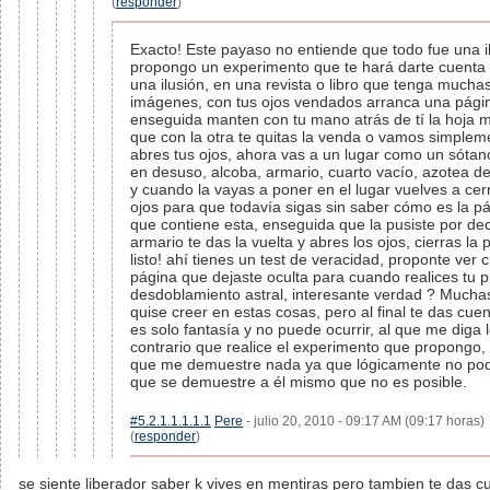
(
responder
)
Exacto! Este payaso no entiende que todo fue una il
propongo un experimento que te hará darte cuenta
una ilusión, en una revista o libro que tenga mucha
imágenes, con tus ojos vendados arranca una pági
enseguida manten con tu mano atrás de tí la hoja m
que con la otra te quitas la venda o vamos simplem
abres tus ojos, ahora vas a un lugar como un sótan
en desuso, alcoba, armario, cuarto vacío, azotea de
y cuando la vayas a poner en el lugar vuelves a cerr
ojos para que todavía sigas sin saber cómo es la p
que contiene esta, enseguida que la pusiste por dec
armario te das la vuelta y abres los ojos, cierras la 
listo! ahí tienes un test de veracidad, proponte ver c
página que dejaste oculta para cuando realices tu 
desdoblamiento astral, interesante verdad ? Mucha
quise creer en estas cosas, pero al final te das cue
es solo fantasía y no puede ocurrir, al que me diga 
contrario que realice el experimento que propongo,
que me demuestre nada ya que lógicamente no podr
que se demuestre a él mismo que no es posible.
#5.2.1.1.1.1.1
Pere
- julio 20, 2010 - 09:17 AM (09:17 horas)
(
responder
)
se siente liberador saber k vives en mentiras pero tambien te das c