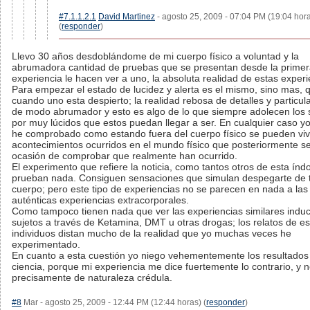
#7.1.1.2.1
David Martinez
- agosto 25, 2009 - 07:04 PM (19:04 hor
(
responder
)
Llevo 30 años desdoblándome de mi cuerpo físico a voluntad y la
abrumadora cantidad de pruebas que se presentan desde la prime
experiencia le hacen ver a uno, la absoluta realidad de estas experi
Para empezar el estado de lucidez y alerta es el mismo, sino mas, 
cuando uno esta despierto; la realidad rebosa de detalles y particul
de modo abrumador y esto es algo de lo que siempre adolecen los 
por muy lúcidos que estos puedan llegar a ser. En cualquier caso 
he comprobado como estando fuera del cuerpo físico se pueden viv
acontecimientos ocurridos en el mundo físico que posteriormente se
ocasión de comprobar que realmente han ocurrido.
El experimento que refiere la noticia, como tantos otros de esta índ
prueban nada. Consiguen sensaciones que simulan despegarte de 
cuerpo; pero este tipo de experiencias no se parecen en nada a las
auténticas experiencias extracorporales.
Como tampoco tienen nada que ver las experiencias similares induc
sujetos a través de Ketamina, DMT u otras drogas; los relatos de es
individuos distan mucho de la realidad que yo muchas veces he
experimentado.
En cuanto a esta cuestión yo niego vehementemente los resultados 
ciencia, porque mi experiencia me dice fuertemente lo contrario, y 
precisamente de naturaleza crédula.
#8
Mar - agosto 25, 2009 - 12:44 PM (12:44 horas) (
responder
)