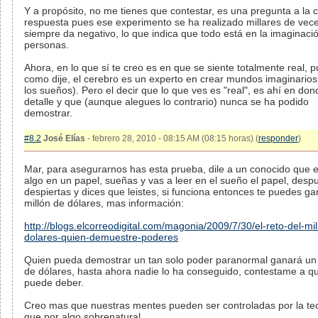
Y a propósito, no me tienes que contestar, es una pregunta a la c
respuesta pues ese experimento se ha realizado millares de vec
siempre da negativo, lo que indica que todo está en la imaginaci
personas.
Ahora, en lo que sí te creo es en que se siente totalmente real, 
como dije, el cerebro es un experto en crear mundos imaginarios
los sueños). Pero el decir que lo que ves es "real", es ahí en don
detalle y que (aunque alegues lo contrario) nunca se ha podido
demostrar.
#8.2
José Elías
- febrero 28, 2010 - 08:15 AM (08:15 horas) (
responder
)
Mar, para asegurarnos has esta prueba, dile a un conocido que e
algo en un papel, sueñas y vas a leer en el sueño el papel, desp
despiertas y dices que leistes, si funciona entonces te puedes ga
millón de dólares, mas información:
http://blogs.elcorreodigital.com/magonia/2009/7/30/el-reto-del-mil
dolares-quien-demuestre-poderes
Quien pueda demostrar un tan solo poder paranormal ganará un 
de dólares, hasta ahora nadie lo ha conseguido, contestame a q
puede deber.
Creo mas que nuestras mentes pueden ser controladas por la te
que por algo sobrenatural.