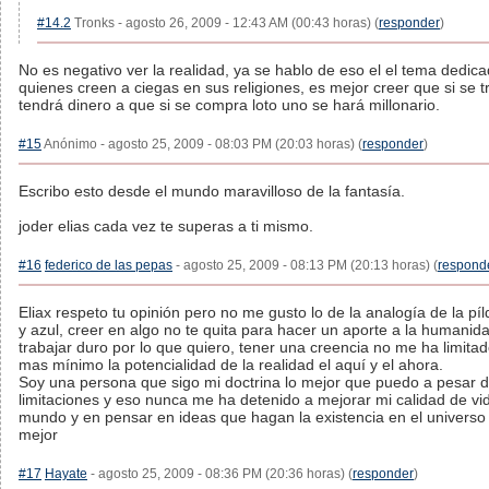
#14.2
Tronks - agosto 26, 2009 - 12:43 AM (00:43 horas) (
responder
)
No es negativo ver la realidad, ya se hablo de eso el el tema dedic
quienes creen a ciegas en sus religiones, es mejor creer que si se t
tendrá dinero a que si se compra loto uno se hará millonario.
#15
Anónimo - agosto 25, 2009 - 08:03 PM (20:03 horas) (
responder
)
Escribo esto desde el mundo maravilloso de la fantasía.
joder elias cada vez te superas a ti mismo.
#16
federico de las pepas
- agosto 25, 2009 - 08:13 PM (20:13 horas) (
respond
Eliax respeto tu opinión pero no me gusto lo de la analogía de la píl
y azul, creer en algo no te quita para hacer un aporte a la humanid
trabajar duro por lo que quiero, tener una creencia no me ha limitad
mas mínimo la potencialidad de la realidad el aquí y el ahora.
Soy una persona que sigo mi doctrina lo mejor que puedo a pesar 
limitaciones y eso nunca me ha detenido a mejorar mi calidad de vid
mundo y en pensar en ideas que hagan la existencia en el universo
mejor
#17
Hayate
- agosto 25, 2009 - 08:36 PM (20:36 horas) (
responder
)