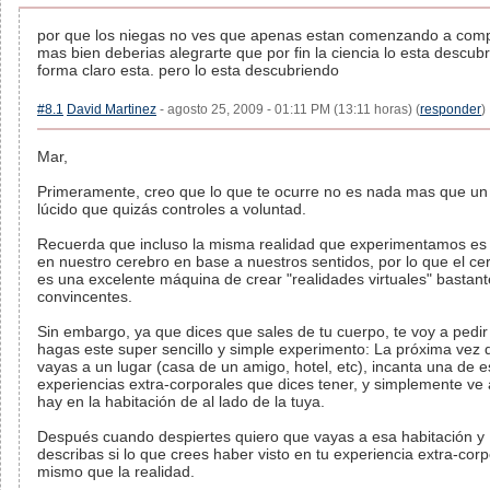
por que los niegas no ves que apenas estan comenzando a com
mas bien deberias alegrarte que por fin la ciencia lo esta descub
forma claro esta. pero lo esta descubriendo
#8.1
David Martinez
- agosto 25, 2009 - 01:11 PM (13:11 horas) (
responder
)
Mar,
Primeramente, creo que lo que te ocurre no es nada mas que u
lúcido que quizás controles a voluntad.
Recuerda que incluso la misma realidad que experimentamos es
en nuestro cerebro en base a nuestros sentidos, por lo que el ce
es una excelente máquina de crear "realidades virtuales" bastant
convincentes.
Sin embargo, ya que dices que sales de tu cuerpo, te voy a pedi
hagas este super sencillo y simple experimento: La próxima vez 
vayas a un lugar (casa de un amigo, hotel, etc), incanta una de 
experiencias extra-corporales que dices tener, y simplemente ve 
hay en la habitación de al lado de la tuya.
Después cuando despiertes quiero que vayas a esa habitación y
describas si lo que crees haber visto en tu experiencia extra-corp
mismo que la realidad.