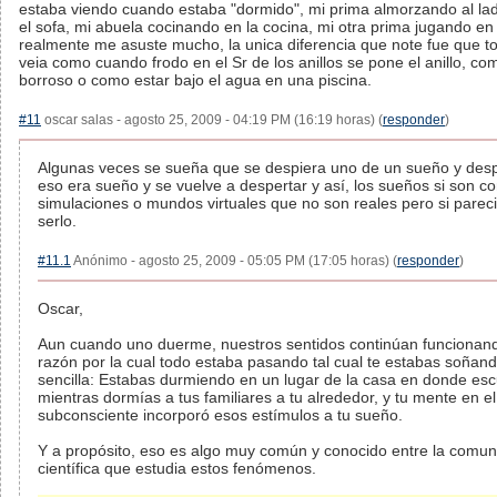
estaba viendo cuando estaba "dormido", mi prima almorzando al la
el sofa, mi abuela cocinando en la cocina, mi otra prima jugando en
realmente me asuste mucho, la unica diferencia que note fue que t
veia como cuando frodo en el Sr de los anillos se pone el anillo, co
borroso o como estar bajo el agua en una piscina.
#11
oscar salas - agosto 25, 2009 - 04:19 PM (16:19 horas) (
responder
)
Algunas veces se sueña que se despiera uno de un sueño y des
eso era sueño y se vuelve a despertar y así, los sueños si son c
simulaciones o mundos virtuales que no son reales pero si parec
serlo.
#11.1
Anónimo - agosto 25, 2009 - 05:05 PM (17:05 horas) (
responder
)
Oscar,
Aun cuando uno duerme, nuestros sentidos continúan funcionan
razón por la cual todo estaba pasando tal cual te estabas soñan
sencilla: Estabas durmiendo en un lugar de la casa en donde es
mientras dormías a tus familiares a tu alrededor, y tu mente en el
subconsciente incorporó esos estímulos a tu sueño.
Y a propósito, eso es algo muy común y conocido entre la comu
científica que estudia estos fenómenos.