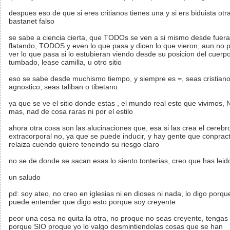
despues eso de que si eres critianos tienes una y si ers biduista otr
bastanet falso
se sabe a ciencia cierta, que TODOs se ven a si mismo desde fuera
flatando, TODOS y even lo que pasa y dicen lo que vieron, aun no 
ver lo que pasa si lo estubieran viendo desde su posicion del cuerp
tumbado, lease camilla, u otro sitio
eso se sabe desde muchismo tiempo, y siempre es =, seas cristiano
agnostico, seas taliban o tibetano
ya que se ve el sitio donde estas , el mundo real este que vivimos,
mas, nad de cosa raras ni por el estilo
ahora otra cosa son las alucinaciones que, esa si las crea el cerebro
extracorporal no, ya que se puede inducir, y hay gente que conpract
relaiza cuendo quiere teneindo su riesgo claro
no se de donde se sacan esas lo siento tonterias, creo que has leido
un saludo
pd: soy ateo, no creo en iglesias ni en dioses ni nada, lo digo porqu
puede entender que digo esto porque soy creyente
peor una cosa no quita la otra, no proque no seas creyente, tengas 
porque SIO proque yo lo valgo desmintiendolas cosas que se han