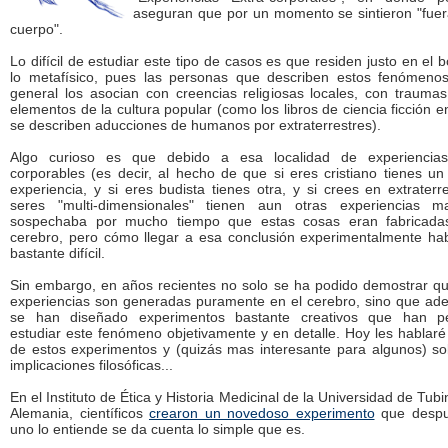
aseguran que por un momento se sintieron "fue
cuerpo".
Lo difícil de estudiar este tipo de casos es que residen justo en el 
lo metafísico, pues las personas que describen estos fenómenos
general los asocian con creencias religiosas locales, con trauma
elementos de la cultura popular (como los libros de ciencia ficción 
se describen aducciones de humanos por extraterrestres).
Algo curioso es que debido a esa localidad de experiencias
corporables (es decir, al hecho de que si eres cristiano tienes un
experiencia, y si eres budista tienes otra, y si crees en extraterr
seres "multi-dimensionales" tienen aun otras experiencias m
sospechaba por mucho tiempo que estas cosas eran fabricada
cerebro, pero cómo llegar a esa conclusión experimentalmente ha
bastante difícil.
Sin embargo, en años recientes no solo se ha podido demostrar q
experiencias son generadas puramente en el cerebro, sino que ad
se han diseñado experimentos bastante creativos que han pe
estudiar este fenómeno objetivamente y en detalle. Hoy les hablar
de estos experimentos y (quizás mas interesante para algunos) s
implicaciones filosóficas...
En el Instituto de Ética y Historia Medicinal de la Universidad de Tub
Alemania, científicos
crearon un novedoso experimento
que despu
uno lo entiende se da cuenta lo simple que es.