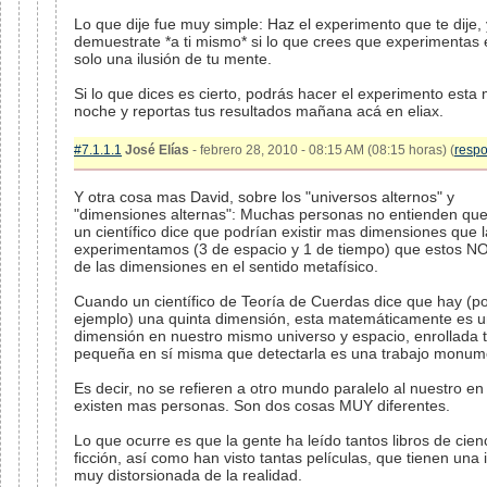
Lo que dije fue muy simple: Haz el experimento que te dije, 
demuestrate *a ti mismo* si lo que crees que experimentas 
solo una ilusión de tu mente.
Si lo que dices es cierto, podrás hacer el experimento esta
noche y reportas tus resultados mañana acá en eliax.
#7.1.1.1
José Elías
- febrero 28, 2010 - 08:15 AM (08:15 horas) (
resp
Y otra cosa mas David, sobre los "universos alternos" y
"dimensiones alternas": Muchas personas no entienden qu
un científico dice que podrían existir mas dimensiones que 
experimentamos (3 de espacio y 1 de tiempo) que estos N
de las dimensiones en el sentido metafísico.
Cuando un científico de Teoría de Cuerdas dice que hay (p
ejemplo) una quinta dimensión, esta matemáticamente es 
dimensión en nuestro mismo universo y espacio, enrollada 
pequeña en sí misma que detectarla es una trabajo monum
Es decir, no se refieren a otro mundo paralelo al nuestro e
existen mas personas. Son dos cosas MUY diferentes.
Lo que ocurre es que la gente ha leído tantos libros de cien
ficción, así como han visto tantas películas, que tienen una
muy distorsionada de la realidad.