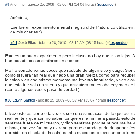
#9
Anónimo - agosto 25, 2009 - 02:06 PM (14:06 horas) (
responder
)
Anónimo,
Ese fue un experimento mental magistral de Platón. Lo utilizo en
de mis charlas :)
#9.1
José Elías
- febrero 28, 2010 - 08:15 AM (08:15 horas) (
responder
)
Este es un buen experimento pero incluso, no hay que ir tan lejos. 
han pasado cosas similares en suenos.
Me he sonado varias veces que resbalo de algun sitio y caigo. Sient
como si fuera tan real que hago una gran fuerza como para recup
la caida y en ese mismo momento me levanto impulsado, y veo cla
que esto fue solo un sueno y que nisiquiera me estaba cayendo de
(como algunas veces pasa de verdad ).
#10
Edwin Santos
- agosto 25, 2009 - 03:07 PM (15:07 horas) (
responder
)
talvez esto es cierto o talvez es solo una simulacion de lo que ocurr
realmente y que aun no sabemos que es, a mi me a pasado esto d
sentirme fuera de mi cuerpo, y digo sentirme porque nunca me he v
mismo, una vez fue muy extrano porque cuando pude despertar (e
dormido en el sofa de la sala) estaba sucediendo exactamente lo 