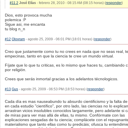
#11.2
José Elías
- febrero 28, 2010 - 08:15 AM (08:15 horas) (
responder
)
Dios, esto provoca mucha
polemica :P
Sigue asi, me encanta
tu blog n_n
#12
Olovram
- agosto 25, 2009 - 06:01 PM (18:01 horas) (
responder
)
Creo que justamente como tu no crees en nada que no seas real, t
empecinas, tanto en que la ciencia te cree un mundo virtual.
Fíjate que lo que tu criticas, es lo mismo que haces tu, cambiando c
por religión.
Crees que serás inmortal gracias a los adelantos técnologicos.
#13
Gus
- agosto 25, 2009 - 06:53 PM (18:53 horas) (
responder
)
Cada día es mas nauseabundo tu absurdo cientificismo y la falta de 
en cada estudio "científico", por otro lado, las ciencias no lo explica
arrastran vicios insolubles conocidos largamente, pero adelante si 
de miras para ver mas allá de ellas, tu mismo. Confórmate con las
explicaciones sesgadas de tu ciencia; complácete con el repugnant
materialismo que tanto ellas como tu predicáis; ofusca tu entendimi