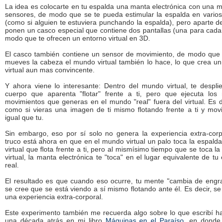
La idea es colocarte en tu espalda una manta electrónica con una m
sensores, de modo que se te pueda estimular la espalda en vario
(como si alguien te estuviera punchando la espalda), pero aparte d
ponen un casco especial que contiene dos pantallas (una para cada
modo que te ofrecen un entorno virtual en 3D.
El casco también contiene un sensor de movimiento, de modo que
mueves la cabeza el mundo virtual también lo hace, lo que crea 
virtual aun mas convincente.
Y ahora viene lo interesante: Dentro del mundo virtual, te despl
cuerpo que aparenta "flotar" frente a ti, pero que ejecuta los
movimientos que generas en el mundo "real" fuera del virtual. Es d
como si vieras una imagen de ti mismo flotando frente a ti y mo
igual que tu.
Sin embargo, eso por sí solo no genera la experiencia extra-corp
truco está ahora en que en el mundo virtual un palo toca la espalda
virtual que flota frente a ti, pero al mismísimo tiempo que se toca la
virtual, la manta electrónica te "toca" en el lugar equivalente de tu
real.
El resultado es que cuando eso ocurre, tu mente "cambia de engr
se cree que se está viendo a sí mismo flotando ante él. Es decir, s
una experiencia extra-corporal.
Este experimento también me recuerda algo sobre lo que escribí h
una década atrás en mi libro
Máquinas en el Paraíso
, en donde 