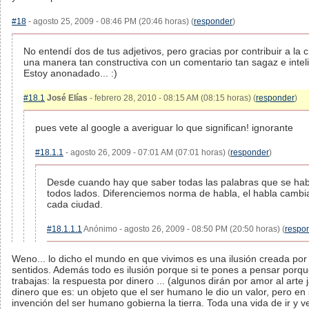
#18
- agosto 25, 2009 - 08:46 PM (20:46 horas) (
responder
)
No entendí dos de tus adjetivos, pero gracias por contribuir a la 
una manera tan constructiva con un comentario tan sagaz e intel
Estoy anonadado... :)
#18.1
José Elías
- febrero 28, 2010 - 08:15 AM (08:15 horas) (
responder
)
pues vete al google a averiguar lo que significan! ignorante
#18.1.1
- agosto 26, 2009 - 07:01 AM (07:01 horas) (
responder
)
Desde cuando hay que saber todas las palabras que se ha
todos lados. Diferenciemos norma de habla, el habla cambi
cada ciudad.
#18.1.1.1
Anónimo - agosto 26, 2009 - 08:50 PM (20:50 horas) (
respo
Weno... lo dicho el mundo en que vivimos es una ilusión creada por 
sentidos. Además todo es ilusión porque si te pones a pensar porq
trabajas: la respuesta por dinero ... (algunos dirán por amor al arte j
dinero que es: un objeto que el ser humano le dio un valor, pero en 
invención del ser humano gobierna la tierra. Toda una vida de ir y v