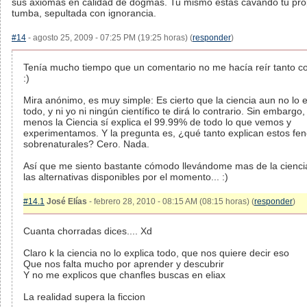
sus axiomas en calidad de dogmas. Tu mismo estas cavando tu pro
tumba, sepultada con ignorancia.
#14
- agosto 25, 2009 - 07:25 PM (19:25 horas) (
responder
)
Tenía mucho tiempo que un comentario no me hacía reír tanto c
:)
Mira anónimo, es muy simple: Es cierto que la ciencia aun no lo e
todo, y ni yo ni ningún científico te dirá lo contrario. Sin embargo,
menos la Ciencia sí explica el 99.99% de todo lo que vemos y
experimentamos. Y la pregunta es, ¿qué tanto explican estos f
sobrenaturales? Cero. Nada.
Así que me siento bastante cómodo llevándome mas de la cienci
las alternativas disponibles por el momento... :)
#14.1
José Elías
- febrero 28, 2010 - 08:15 AM (08:15 horas) (
responder
)
Cuanta chorradas dices.... Xd
Claro k la ciencia no lo explica todo, que nos quiere decir eso
Que nos falta mucho por aprender y descubrir
Y no me explicos que chanfles buscas en eliax
La realidad supera la ficcion