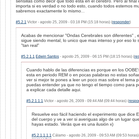
sensillas como decir que todo esta en el cerebro. Pero al fina
importa si es verdad o no todo esto, cuando todos estemos m
sabremos exactamente lo mismo...
#5.2.1
Victor - agosto 25, 2009 - 03:18 PM (15:18 horas) (
responder
)
Acabas de mencionar "Ondas Cerebrales son diferentes" , e
sigue siendo mental, lo unico que mas intenso y por eso lo 
"tan real"
#5.2.1.1
Edwin Santos
- agosto 25, 2009 - 06:15 PM (18:15 horas) (
re
Cuando hablo de las diferencias es porque en los OOBE'
esta en periodo REM o en pocas palabras no estas soña
ver si mejor te pones a leer un poco mas sobre el tema 
puedas entender ya que no tengo el tiempo como para 
a explicar cada detalle aqui.
#5.2.1.1.1
Victor - agosto 26, 2009 - 09:44 AM (09:44 horas) (
respo
Resuelve eso fácil haciendo el experimento que dice El
del cuerpo y ve a ver si averiguas algo de un lugar qu
hayas estado. Verás que es una ilusión x)
#5.2.1.1.1.1
Cálamo - agosto 26, 2009 - 09:53 AM (09:53 horas)