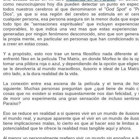
como neurocirujanos hoy día pueden detectar un punto en especí
todos nuestros cerebros al que denominaron el "
God Spot
" o "P
Dios", ya que si esa región del cerebro se estimula en el cer
cualquier persona, esa persona asegura sin la menor duda que exp
todo tipo de "sensaciones espirituales" que incluyen experiencia
corporables, lo que indica una vez mas que estas experiencias
generadas por ningún fenómeno desconocido, sino que son genera
la propia mente, en particular en personas que han condicionado s
a creer en estas cosas.
Y a propósito, esto nos trae un tema filosófico nada diferente a
enfrentó Neo en la película The Matrix, en donde Morfeo le dio la o
tomar una píldora roja o azul, y dependiendo de la opción que eligie
se le devolvería al mundo maravilloso, ilusorio e ideal de La Matri
otro lado, a la dura realidad de la vida.
La conexión entre esa escena de la película y el tema de ho
siguiente: Muchas personas preguntan que ¿qué tiene de malo c
cosas que no existen si estas supuestamente nos dan felicidad, y 
de morir uno experimenta una gran sensación de incluso sentirs
Paraíso?
Eso se reduce en realidad a si quieres vivir en un mundo de ilusion
el mundo real, y aunque aparente que el vivir en un mundo de ilus
tiene implicaciones malas, lo cierto es que al hacer eso te limitas a
potencialidad que te ofrece la realidad mas tangible aquí y ahora.
Al menos yo personalmente prefiero vivir un mundo sin engaños e il