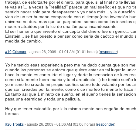
trabajar, de esforzarte por el dinero, para que, si al final no te lleva
te vas así... a veces la "realidad" parece un mal sueño; es que no t
sentido nacer solo para desaparecer y ya nada más... y la duración 
vida de un ser humano comparada con el tiempo(otra invención hu
universo no dura mas que un parpadeo; somos como los insectos 
mueren atraídos por la luz de una lámpara incandescente.
El ser humano que invento el concepto del dinero fue un genio... c
Einstein... se han puesto a pensar como seria de caótico el mundo 
medida de cambio.
#19
Crisxaor
- agosto 26, 2009 - 01:01 AM (01:01 horas) (
responder
)
Yo he tenido esas experiencia pero me he dado cuenta que son men
cuando las personas se enfoca que quiere estar en tal lugar lo unic
hace la mente es contruirte el lugar y darte la sensacion de k es rea
como si la mente fuera matrix y tu el arquitecto :-) he tenido sueño l
yo mismo he creado mi propio sueños sobre todo volando por los ai
que son creadas por la mente, como dice morfeo tu mente lo hace r
Es tanto asi que 1 minuto de sueño, en el sueño tienes la sensacio
pasa una eternidad y toda una pelicula.
Hay que tener cuidadillo por k la misma mente nos engaña de muc
formas
#20
Tronks
- agosto 26, 2009 - 01:06 AM (01:06 horas) (
responder
)