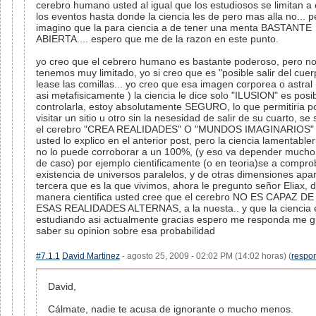
cerebro humano usted al igual que los estudiosos se limitan a 
los eventos hasta donde la ciencia les de pero mas alla no... 
imagino que la para ciencia a de tener una menta BASTANTE
ABIERTA.... espero que me de la razon en este punto.
yo creo que el cebrero humano es bastante poderoso, pero no
tenemos muy limitado, yo si creo que es "posible salir del cuer
lease las comillas... yo creo que esa imagen corporea o astral
asi metafisicamente ) la ciencia le dice solo "ILUSION" es posi
controlarla, estoy absolutamente SEGURO, lo que permitiria p
visitar un sitio u otro sin la nesesidad de salir de su cuarto, s
el cerebro "CREA REALIDADES" O "MUNDOS IMAGINARIOS"
usted lo explico en el anterior post, pero la ciencia lamentabl
no lo puede corroborar a un 100%, (y eso va depender mucho 
de caso) por ejemplo cientificamente (o en teoria)se a compro
existencia de universos paralelos, y de otras dimensiones apar
tercera que es la que vivimos, ahora le pregunto señor Eliax, 
manera cientifica usted cree que el cerebro NO ES CAPAZ 
ESAS REALIDADES ALTERNAS, a la nuesta.. y que la ciencia 
estudiando asi actualmente gracias espero me responda me g
saber su opinion sobre esa probabilidad
#7.1.1
David Martinez
- agosto 25, 2009 - 02:02 PM (14:02 horas) (
respo
David,
Cálmate, nadie te acusa de ignorante o mucho menos.