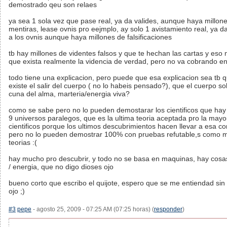
demostrado qeu son relaes
ya sea 1 sola vez que pase real, ya da valides, aunque haya millon
mentiras, lease ovnis pro eejmplo, ay solo 1 avistamiento real, ya d
a los ovnis aunque haya millones de falsificaciones
tb hay millones de videntes falsos y que te hechan las cartas y eso 
que exista realmente la videncia de verdad, pero no va cobrando en l
todo tiene una explicacion, pero puede que esa explicacion sea tb q
existe el salir del cuerpo ( no lo habeis pensado?), que el cuerpo sol
cuna del alma, marteria/energia viva?
como se sabe pero no lo pueden demostarar los cientificos que hay
9 universos paralegos, que es la ultima teoria aceptada pro la mayor
cientificos porque los ultimos descubrimientos hacen llevar a esa co
pero no lo pueden demostrar 100% con pruebas refutable,s como 
teorias :(
hay mucho pro descubrir, y todo no se basa en maquinas, hay cosa
/ energia, que no digo dioses ojo
bueno corto que escribo el quijote, espero que se me entiendad sin 
ojo ;)
#3
pepe
- agosto 25, 2009 - 07:25 AM (07:25 horas) (
responder
)