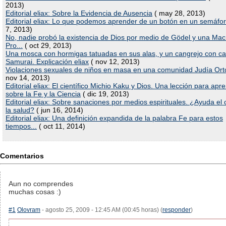
2013)
Editorial eliax: Sobre la Evidencia de Ausencia
( may 28, 2013)
Editorial eliax: Lo que podemos aprender de un botón en un semáfo
7, 2013)
No, nadie probó la existencia de Dios por medio de Gödel y una Ma
Pro...
( oct 29, 2013)
Una mosca con hormigas tatuadas en sus alas, y un cangrejo con ca
Samurai. Explicación eliax
( nov 12, 2013)
Violaciones sexuales de niños en masa en una comunidad Judía Or
nov 14, 2013)
Editorial eliax: El científico Michio Kaku y Dios. Una lección para apr
sobre la Fe y la Ciencia
( dic 19, 2013)
Editorial eliax: Sobre sanaciones por medios espirituales. ¿Ayuda el 
la salud?
( jun 16, 2014)
Editorial eliax: Una definición expandida de la palabra Fe para estos
tiempos...
( oct 11, 2014)
Comentarios
Aun no comprendes
muchas cosas :)
#1
Olovram
- agosto 25, 2009 - 12:45 AM (00:45 horas) (
responder
)