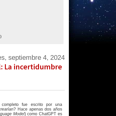
)
es, septiembre 4, 2024
l: La incertidumbre
o completo fue escrito por una
lo crearían? Hace apenas dos años
nguage Model
) como ChatGPT es