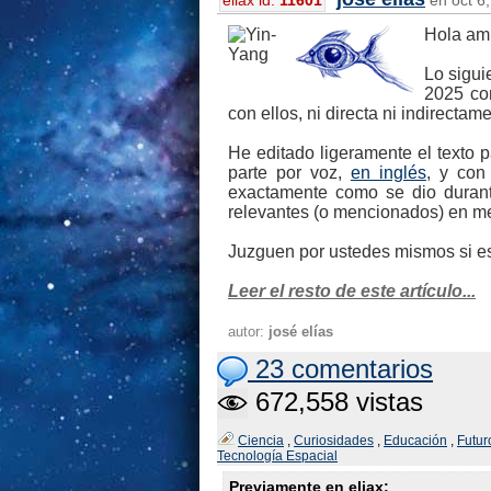
eliax id:
11601
en oct 6,
Hola am
Lo sigui
2025 con
con ellos, ni directa ni indirectame
He editado ligeramente el texto 
parte por voz,
en inglés
, y con
exactamente como se dio durant
relevantes (o mencionados) en me
Juzguen por ustedes mismos si es
Leer el resto de este artículo...
autor:
josé elías
23 comentarios
672,558 vistas
Ciencia
,
Curiosidades
,
Educación
,
Futur
Tecnología Espacial
Previamente en eliax: