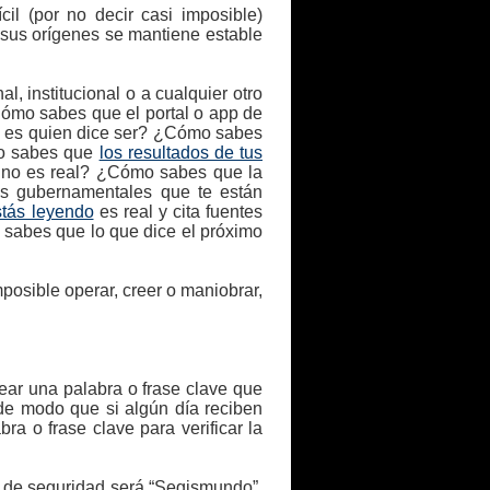
il (por no decir casi imposible)
e sus orígenes se mantiene estable
, institucional o a cualquier otro
Cómo sabes que el portal o app de
a es quien dice ser? ¿Cómo sabes
mo sabes que
los resultados de tus
no es real? ¿Cómo sabes que la
s gubernamentales que te están
stás leyendo
es real y cita fuentes
 sabes que lo que dice el próximo
posible operar, creer o maniobrar,
ear una palabra o frase clave que
de modo que si algún día reciben
a o frase clave para verificar la
a de seguridad será “Segismundo”,