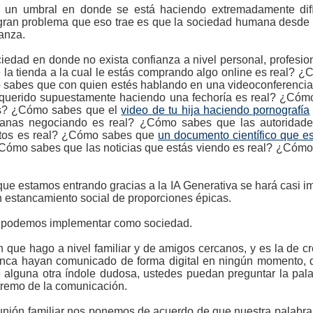
 un umbral en donde se está haciendo extremadamente difíc
 el gran problema que eso trae es que la sociedad humana desd
anza.
dad en donde no exista confianza a nivel personal, profesional
 la tienda a la cual le estás comprando algo online es real? ¿
 sabes que con quien estés hablando en una videoconferenci
r querido supuestamente haciendo una fechoría es real? ¿Có
s? ¿Cómo sabes que el
video de tu hija haciendo pornografía
manas negociando es real? ¿Cómo sabes que las autoridade
tos es real? ¿Cómo sabes que
un documento científico que e
¿Cómo sabes que las noticias que estás viendo es real? ¿Cómo
e estamos entrando gracias a la IA Generativa se hará casi im
n estancamiento social de proporciones épicas.
e podemos implementar como sociedad.
que hago a nivel familiar y de amigos cercanos, y es la de cr
nca hayan comunicado de forma digital en ningún momento, 
lguna otra índole dudosa, ustedes puedan preguntar la palabr
xtremo de la comunicación.
eunión familiar nos ponemos de acuerdo de que nuestra palabr