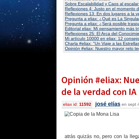
Sobre Escalabilidad y Caos al escala
Reflexiones 4: Justo en el momento de
Reflexiones 13: En dos lugares a la ve
Pregunta a eliax: ¿Qué es La Singula
Pregunta a eliax: ¿Será posible trasp
Editorial eliax: Mi pensamiento más tris
Reflexiones 25: El Arca del Conocimie
Mi artículo 10000 en eliax: 12 consejo
Charla #eliax: "Un Viaje a las Estrellas
Opinión #eliax: Nuestro mayor reto te
Opinión #eliax: Nue
de la verdad con IA
josé elías
eliax id:
11592
en sept 4
atrás quizás no, pero con la lle