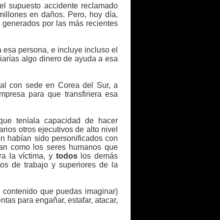
el supuesto accidente reclamado
illones en daños. Pero, hoy día,
 generados por las más recientes
 esa persona, e incluye incluso el
viarías algo dinero de ayuda a esa
onal con sede en Corea del Sur, a
presa para que transfiriera esa
que teníala capacidad de hacer
ios otros ejecutivos de alto nivel
ón habían sido personificados con
aban como los seres humanos que
ra la víctima, y
todos
los demás
os de trabajo y superiores de la
de contenido que puedas imaginar)
tas para engañar, estafar, atacar,