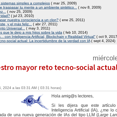
r sistemas simples a complejos
( mar 25, 2009)
 traspasar tu mente a un ambiente sintético...
( nov 8, 2009)
z...
( nov 25, 2009)
ridad?
( jul 23, 2010)
asar nuestra consciencia a un clon?
( ene 25, 2011)
te, y el más feliz...
( abr 27, 2011)
nto Universal...
( may 3, 2011)
s que le dejo a mis hijos sobre la vida
( feb 10, 2014)
... con Inteligencia Artificial, Blockchain y Realidad Virtual"
( oct 9, 2017
cno-social actual: La incertidumbre de la verdad con IA
( sept 4, 2024)
miércol
stro mayor reto tecno-social actua
, 2024 a las 03:31 AM ( 03:31 horas)
Hola amig@s lectores,
Si les dijera que este artícul
Inteligencia Artificial (IA), ¿me 
gada de una nueva generación de IAs del tipo LLM (
Large La