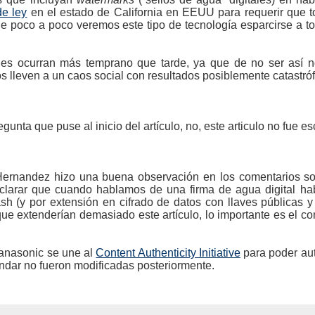
de ley
en el estado de California en EEUU para requerir que t
que poco a poco veremos este tipo de tecnología esparcirse a 
es ocurran más temprano que tarde, ya que de no ser así no
s lleven a un caos social con resultados posiblemente catastró
egunta que puse al inicio del artículo, no, este articulo no fue e
Hernandez hizo una buena observación en los comentarios sobr
clarar que cuando hablamos de una firma de agua digital hab
h (y por extensión en cifrado de datos con llaves públicas y
 extenderían demasiado este artículo, lo importante es el con
nasonic se une al
Content Authenticity Initiative
para poder aut
ndar no fueron modificadas posteriormente.