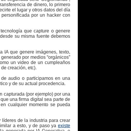
ansferencia de dinero, lo primero
irte el lugar y otros datos del día
 personificada por un hacker con
 tecnología que capture o genere
ue desde su misma fuente debemos
da IA que genere imágenes, texto,
) generado por medios “orgánicos”
 (como un video de un cumpleaños
de creación, etc).
a de audio o participamos en una
tico y de su actual procedencia.
ón capturada (por ejemplo) por una
que una firma digital sea parte de
ue en cualquier momento se pueda
líderes de la industria para crear
imilar a esto, y de paso ya
existe
bla generada por IA Generativa, e