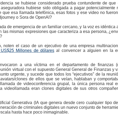
idencia se hubiese considerado prueba contundente de que 
 aseguradora hubiese sido obligada a pagar potencialmente m
que esa llamada telefónica, esas fotos y ese video no fueron
djourney o Sora de OpenAI?
ada de emergencia de un familiar cercano, y la voz es idéntica a
con las mismas expresiones que caracteriza a esa persona, ¿en
o?
igó, noten el caso de un ejecutivo de una empresa multinaci
n US$25 Millones de dólares
al convencer a alguien en la em
vocaron a una víctima en el departamento de finanzas (
eunión virtual con el supuesto General General de Finanzas y var
sunto urgente, y sucede que todos los “ejecutivos” de la reuni
 avatars/clones de ellos que se veían, hablaban y comport
llamada de videoconferencia grupal, la única persona real e
 la videollamada eran clones digitales de sus otros compañer
tificial Generativa (IA que genera desde cero cualquier tipo 
ración de criminales digitales un nuevo conjunto de herramien
escala hasta hace poco inimaginable.