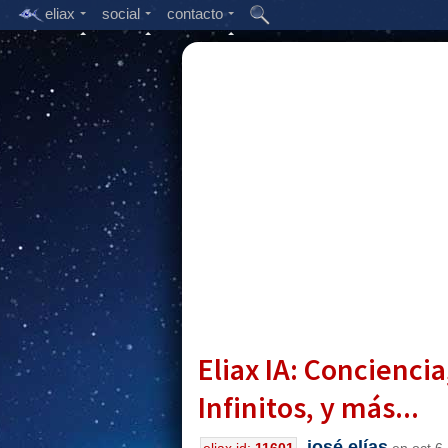
eliax
social
contacto
Eliax IA: Conciencia
Infinitos, y más...
josé elías