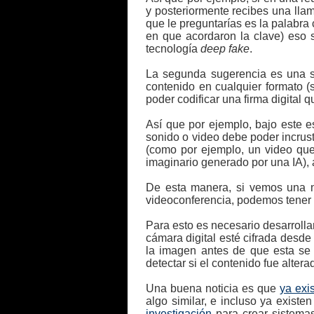
y posteriormente recibes una lla
que le preguntarías es la palabra 
en que acordaron la clave) eso 
tecnología
deep fake
.
La segunda sugerencia es una su
contenido en cualquier formato 
poder codificar una firma digital 
Así que por ejemplo, bajo este e
sonido o video debe poder incrus
(como por ejemplo, un video que
imaginario generado por una IA), 
De esta manera, si vemos una no
videoconferencia, podemos tener a
Para esto es necesario desarrolla
cámara digital esté cifrada desde
la imagen antes de que esta se 
detectar si el contenido fue alter
Una buena noticia es que
ya exis
algo similar, e incluso ya existe
investigación
para crear sistema