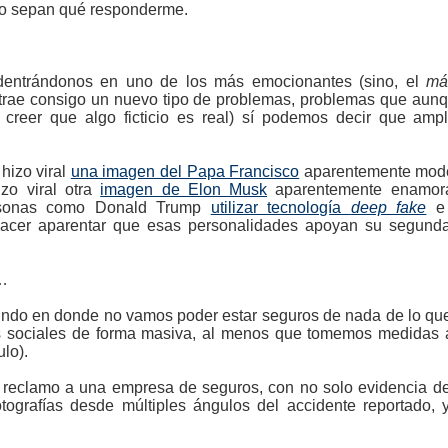
no sepan qué responderme.
entrándonos en uno de los más emocionantes (sino, el
má
trae consigo un nuevo tipo de problemas, problemas que aun
 creer que algo ficticio es real) sí podemos decir que amp
hizo viral
una imagen del Papa Francisco
aparentemente mode
zo viral otra
imagen de Elon Musk
aparentemente enamora
ersonas como Donald Trump
utilizar tecnología
deep fake
e 
hacer aparentar que esas personalidades apoyan su segunda 
…
ndo en donde no vamos poder estar seguros de nada de lo qu
s sociales de forma masiva, al menos que tomemos medidas 
lo).
n reclamo a una empresa de seguros, con no solo evidencia de
otografías desde múltiples ángulos del accidente reportado