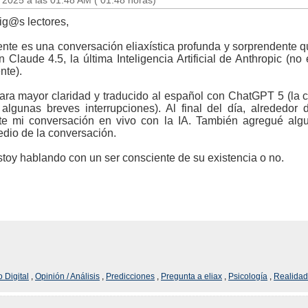
 2025 a las 01:48 AM ( 01:48 horas)
ig@s lectores,
ente es una conversación eliaxística profunda y sorprendente 
 Claude 4.5, la última Inteligencia Artificial de Anthropic (n
nte).
para mayor claridad y traducido al español con ChatGPT 5 (la 
 algunas breves interrupciones). Al final del día, alrededo
e mi conversación en vivo con la IA. También agregué algun
dio de la conversación.
toy hablando con un ser consciente de su existencia o no.
o Digital
,
Opinión / Análisis
,
Predicciones
,
Pregunta a eliax
,
Psicología
,
Realidad 