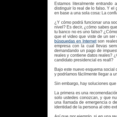
Estamos literalmente entrando a
distinguir lo real de lo falso. Y
en base a una sola cosa: La confi
¿Y cómo podrá funcionar una socie
nivel? Es decir, ¿cómo sabes que
tu banco no es uno falso? ¿Cómo
que el video que viste de un se
búsquedas en Internet
son reale
empresa con la cual llevas se
demandando un pago de impues
reales y contiene datos reales? 
candidato presidencial es reall?
Bajo este nuevo esquema social qu
y podríamos fácilmente llegar a u
Sin embargo, hay soluciones qu
La primera es una recomendación 
solo ustedes conozcan, y que nu
una llamada de emergencia o de a
identidad de la persona al otro e
Así que por ejemplo, si en una r