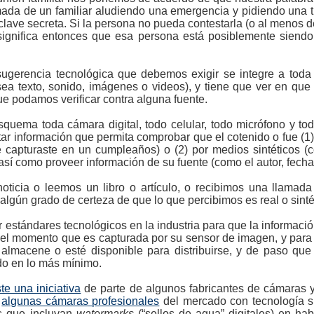
mada de un familiar aludiendo una emergencia y pidiendo una tr
clave secreta. Si la persona no pueda contestarla (o al menos dec
significa entonces que esa persona está posiblemente siendo
gerencia tecnológica que debemos exigir se integre a toda
(sea texto, sonido, imágenes o videos), y tiene que ver en q
que podamos verificar contra alguna fuente.
squema toda cámara digital, todo celular, todo micrófono y to
tar información que permita comprobar que el cotenido o fue (1
 capturaste en un cumpleaños) o (2) por medios sintéticos
así como proveer información de su fuente (como el autor, fecha 
ticia o leemos un libro o artículo, o recibimos una llamad
lgún grado de certeza de que lo que percibimos es real o sinté
r estándares tecnológicos en la industria para que la informaci
 el momento que es capturada por su sensor de imagen, y para 
almacene o esté disponible para distribuirse, y de paso q
ado en lo más mínimo.
te una iniciativa
de parte de algunos fabricantes de cámaras y 
n
algunas cámaras profesionales
del mercado con tecnología s
s que incluyan
watermarks
(“sellos de agua” digitales) en ha