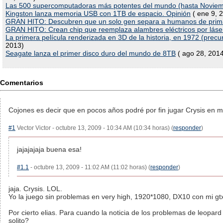
Las 500 supercomputadoras más potentes del mundo (hasta Novie
Kingston lanza memoria USB con 1TB de espacio. Opinión
( ene 9, 
GRAN HITO: Descubren que un solo gen separa a humanos de prim
GRAN HITO: Crean chip que reemplaza alambres eléctricos por láse
La primera película renderizada en 3D de la historia, en 1972 (prec
2013)
Seagate lanza el primer disco duro del mundo de 8TB
( ago 28, 201
Comentarios
Cojones es decir que en pocos años podré por fin jugar Crysis en m
#1
Vector Victor - octubre 13, 2009 - 10:34 AM (10:34 horas) (
responder
)
jajajajaja buena esa!
#1.1
- octubre 13, 2009 - 11:02 AM (11:02 horas) (
responder
)
jaja. Crysis. LOL.
Yo la juego sin problemas en very high, 1920*1080, DX10 con mi gt
Por cierto elias. Para cuando la noticia de los problemas de leopar
solito?