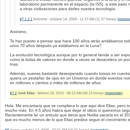
laboratorio permanente en el espacio (la ISS), a este paso 
a otras civilizaciones para darles nuestra tecnología.
#7.1.2.1
Anónimo - octubre 14, 2009 - 11:37 AM (11:37 horas) (
respon
Anónimo,
Te haz puesto a pensar que hace 100 años atrás andábamos tod
unos 70 años después ya estábamos en la Luna?
La evolución tecnológica aunque por lo general tiende a ser exp
como la bolsa de valores en donde a veces se desacelera un po
mas.
Además, suenas bastante desesperado cuando tomas en cuenta q
quiera un pestañar de ojos en un Universo en donde eventos noto
en millones o cientos o miles de millones de años.
#7.2
José Elías
- febrero 28, 2010 - 08:15 AM (08:15 horas) (
responder
)
Hola. Me encantaria que se cumpliera lo que aqui dice Elias, pero es
mucho más. En 4-5 años habra que dejar el silicio si queremos segu
Recientemente leí un articulo que decia que Nvidia sacaria en el 2
que es mucho menos de lo que Elias predice segun el crecimiento 