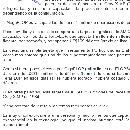
potentes de esa época era la Cray X-MP (
refrigerados y con una capacidad de procesamiento de en
dependiendo de la configuración.
1 MegaFLOP es la capacidad de hacer 1 millón de operaciones de pu
Pues hoy día, ya es posible comprar una tarjeta de gráficos de AMD
capacidad de mas de 1 TeraFLOP, que ejecuta 1
millón de millon
flotante,
por segundo
, y por apenas US$109 dólares (precio de lista,
Es decir, una simple tarjeta que insertas en tu PC hoy día, es 1 a
veces mas potente que una de las supercomputadoras mas potent
atrás.
Como si fuera poco, el costo por GigaFLOP (mil millones de FLOPS
días era de US$15 millones de dólares (
fuente
), lo que si hacem
TeraFLOP en esos días (si se hubiera logrado) hubiera costado 
dólares.
O en otras palabras, esta tarjeta de ATI es
150 millones de veces
ma
Cray X-MP de 1984.
Y eso nos trae de vuelta a los temas recurrentes de eliax...
Es muy difícil explicarle a una persona, y mucho menos que capte 
exponencial en la tecnología, ya que el instinto humano está "
manera lineal.