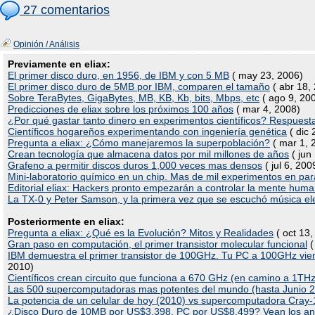
27 comentarios
Opinión / Análisis
Previamente en eliax:
El primer disco duro, en 1956, de IBM y con 5 MB
( may 23, 2006)
El primer disco duro de 5MB por IBM, comparen el tamaño
( abr 18,
Sobre TeraBytes, GigaBytes, MB, KB, Kb, bits, Mbps, etc
( ago 9, 20
Predicciones de eliax sobre los próximos 100 años
( mar 4, 2008)
¿Por qué gastar tanto dinero en experimentos científicos? Respuest
Científicos hogareños experimentando con ingeniería genética
( dic 
Pregunta a eliax: ¿Cómo manejaremos la superpoblación?
( mar 1, 
Crean tecnología que almacena datos por mil millones de años
( jun
Grafeno a permitir discos duros 1,000 veces mas densos
( jul 6, 200
Mini-laboratorio químico en un chip. Mas de mil experimentos en par
Editorial eliax: Hackers pronto empezarán a controlar la mente hum
La TX-0 y Peter Samson, y la primera vez que se escuchó música el
Posteriormente en eliax:
Pregunta a eliax: ¿Qué es la Evolución? Mitos y Realidades
( oct 13,
Gran paso en computación, el primer transistor molecular funcional
(
IBM demuestra el primer transistor de 100GHz. Tu PC a 100GHz vien
2010)
Científicos crean circuito que funciona a 670 GHz (en camino a 1THz
Las 500 supercomputadoras mas potentes del mundo (hasta Junio 
La potencia de un celular de hoy (2010) vs supercomputadora Cray-
¿Disco Duro de 10MB por US$3,398, PC por US$8,499? Vean los anu