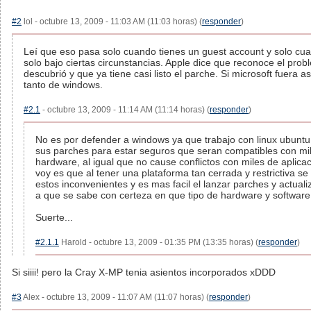
#2
lol - octubre 13, 2009 - 11:03 AM (11:03 horas) (
responder
)
Leí que eso pasa solo cuando tienes un guest account y solo cua
solo bajo ciertas circunstancias. Apple dice que reconoce el pr
descubrió y que ya tiene casi listo el parche. Si microsoft fuera a
tanto de windows.
#2.1
- octubre 13, 2009 - 11:14 AM (11:14 horas) (
responder
)
No es por defender a windows ya que trabajo con linux ubunt
sus parches para estar seguros que seran compatibles con mi
hardware, al igual que no cause conflictos con miles de aplicac
voy es que al tener una plataforma tan cerrada y restrictiva s
estos inconvenientes y es mas facil el lanzar parches y actua
a que se sabe con certeza en que tipo de hardware y software 
Suerte...
#2.1.1
Harold - octubre 13, 2009 - 01:35 PM (13:35 horas) (
responder
)
Si siiii! pero la Cray X-MP tenia asientos incorporados xDDD
#3
Alex - octubre 13, 2009 - 11:07 AM (11:07 horas) (
responder
)