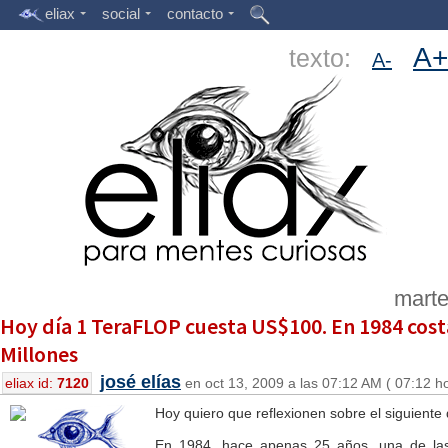
eliax
social
contacto
A+
texto:
A-
marte
Hoy día 1 TeraFLOP cuesta US$100. En 1984 cos
Millones
josé elías
eliax id:
7120
en oct 13, 2009 a las 07:12 AM ( 07:12 h
Hoy quiero que reflexionen sobre el siguiente 
En 1984, hace apenas 25 años, una de la