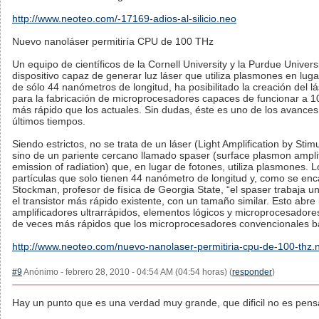
http://www.neoteo.com/-17169-adios-al-silicio.neo
Nuevo nanoláser permitiría CPU de 100 THz
Un equipo de científicos de la Cornell University y la Purdue Univer
dispositivo capaz de generar luz láser que utiliza plasmones en luga
de sólo 44 nanómetros de longitud, ha posibilitado la creación del l
para la fabricación de microprocesadores capaces de funcionar a 
más rápido que los actuales. Sin dudas, éste es uno de los avance
últimos tiempos.
Siendo estrictos, no se trata de un láser (Light Amplification by Stim
sino de un pariente cercano llamado spaser (surface plasmon amplif
emission of radiation) que, en lugar de fotones, utiliza plasmones.
partículas que solo tienen 44 nanómetro de longitud y, como se en
Stockman, profesor de física de Georgia State, “el spaser trabaja 
el transistor más rápido existente, con un tamaño similar. Esto abre l
amplificadores ultrarrápidos, elementos lógicos y microprocesador
de veces más rápidos que los microprocesadores convencionales bas
http://www.neoteo.com/nuevo-nanolaser-permitiria-cpu-de-100-thz.
#9
Anónimo - febrero 28, 2010 - 04:54 AM (04:54 horas) (
responder
)
Hay un punto que es una verdad muy grande, que dificil no es pens