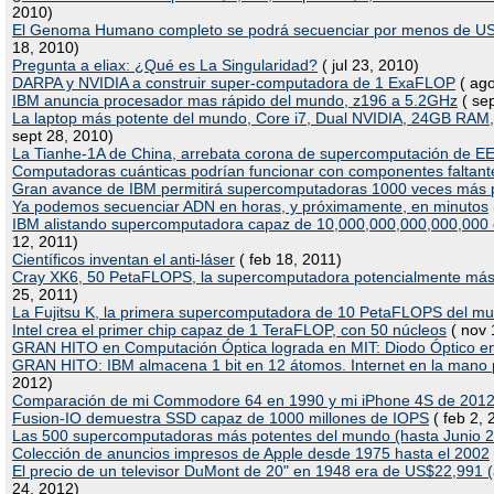
2010)
El Genoma Humano completo se podrá secuenciar por menos de U
18, 2010)
Pregunta a eliax: ¿Qué es La Singularidad?
( jul 23, 2010)
DARPA y NVIDIA a construir super-computadora de 1 ExaFLOP
( ago
IBM anuncia procesador mas rápido del mundo, z196 a 5.2GHz
( sep
La laptop más potente del mundo, Core i7, Dual NVIDIA, 24GB RAM,
sept 28, 2010)
La Tianhe-1A de China, arrebata corona de supercomputación de 
Computadoras cuánticas podrían funcionar con componentes faltant
Gran avance de IBM permitirá supercomputadoras 1000 veces más 
Ya podemos secuenciar ADN en horas, y próximamente, en minutos
IBM alistando supercomputadora capaz de 10,000,000,000,000,000 
12, 2011)
Científicos inventan el anti-láser
( feb 18, 2011)
Cray XK6, 50 PetaFLOPS, la supercomputadora potencialmente más
25, 2011)
La Fujitsu K, la primera supercomputadora de 10 PetaFLOPS del m
Intel crea el primer chip capaz de 1 TeraFLOP, con 50 núcleos
( nov 
GRAN HITO en Computación Óptica lograda en MIT: Diodo Óptico en 
GRAN HITO: IBM almacena 1 bit en 12 átomos. Internet en la mano
2012)
Comparación de mi Commodore 64 en 1990 y mi iPhone 4S de 2012
Fusion-IO demuestra SSD capaz de 1000 millones de IOPS
( feb 2, 
Las 500 supercomputadoras más potentes del mundo (hasta Junio 
Colección de anuncios impresos de Apple desde 1975 hasta el 2002
El precio de un televisor DuMont de 20" en 1948 era de US$22,991 (a
24, 2012)