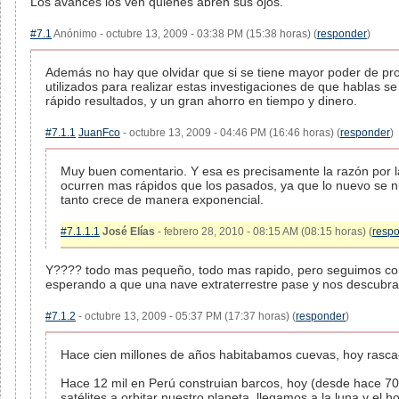
Los avances los ven quienes abren sus ojos.
#7.1
Anónimo - octubre 13, 2009 - 03:38 PM (15:38 horas) (
responder
)
Además no hay que olvidar que si se tiene mayor poder de pr
utilizados para realizar estas investigaciones de que hablas 
rápido resultados, y un gran ahorro en tiempo y dinero.
#7.1.1
JuanFco
- octubre 13, 2009 - 04:46 PM (16:46 horas) (
responder
)
Muy buen comentario. Y esa es precisamente la razón por l
ocurren mas rápidos que los pasados, ya que lo nuevo se nut
tanto crece de manera exponencial.
#7.1.1.1
José Elías
- febrero 28, 2010 - 08:15 AM (08:15 horas) (
resp
Y???? todo mas pequeño, todo mas rapido, pero seguimos con 
esperando a que una nave extraterrestre pase y nos descubra
#7.1.2
- octubre 13, 2009 - 05:37 PM (17:37 horas) (
responder
)
Hace cien millones de años habitabamos cuevas, hoy rascac
Hace 12 mil en Perú construian barcos, hoy (desde hace 
satélites a orbitar nuestro planeta, llegamos a la luna y el