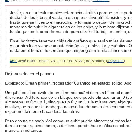
#8
Javier - octubre 13, 2009 - 03:01 PM (15:01 horas) (
responder
)
Javier, en el artículo no hice referencia al silicio porque no imp
decían de los tubos al vacío, hasta que se inventó transistor, y l
hasta que se inventó el microchip, y lo mismo decían del microch
maneras de subir lo gigahercios en los chips, y lo mismo dijeron d
hasta que se idearon formas de paralelizar el trabajo en estos, a
En el horizonte tenemos chips de grafeno que serán miles de vece
y por otro lado viene computación óptica, molecular y cuántica. 
nada en el horizonte cercano que imponga un límite al insesant
#8.1
José Elías
- febrero 28, 2010 - 08:15 AM (08:15 horas) (
responder
)
Dejemos de ver el pasado
Explicado: Crean primer Procesador Cuántico en estado sólido. As
Un qubit es el equivalente en el mundo cuántico a un bit en el mundo
diferencia: A diferencia de un bit que solo puede almacenar un 0 (ce
almacena un 0 o un 1, sino que un 0 y un 1 a la misma vez, algo qu
intuitivo, pero que sin embargo no solo fue demostrado teóricament
experimentalmente hace décadas atrás.
Pero eso no es nada. Así como un qubit puede almacenar todos los 
den de manera simultánea, así mismo puede hacer cálculos sobre to
manera simultánea.