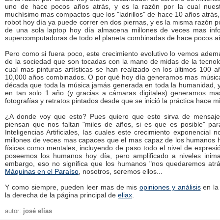
uno de hace pocos años atrás, y es la razón por la cual nuest
muchísimo mas compactos que los "ladrillos" de hace 10 años atrás, 
robot hoy día ya puede correr en dos piernas, y es la misma razón po
de una sola laptop hoy día almacena millones de veces mas info
supercomputadoras de todo el planeta combinadas de hace pocos a
Pero como si fuera poco, este crecimiento evolutivo lo vemos ade
de la sociedad que son tocadas con la mano de midas de la tecnolo
cual mas pinturas artísticas se han realizado en los últimos 100 
10,000 años combinados. O por qué hoy día generamos mas música
década que toda la música jamás generada en toda la humanidad, y
en tan solo 1 año (y gracias a cámaras digitales) generamos mas
fotografías y retratos pintados desde que se inició la práctica hace mi
¿A donde voy que esto? Pues quiero que esto sirva de mensaje
piensan que nos faltan "miles de años, si es que es posible" p
Inteligencias Artificiales, las cuales este crecimiento exponencial
millones de veces mas capaces que el mas capaz de los humanos ho
físicas como mentales, incluyendo de paso todo el nivel de expresió
poseemos los humanos hoy día, pero amplificado a niveles inima
embargo, eso no significa que los humanos "nos quedaremos atrá
Máquinas en el Paraíso
, nosotros, seremos ellos...
Y como siempre, pueden leer mas de mis
opiniones y análisis
en la
la derecha de la página principal de
eliax
.
autor:
josé elías