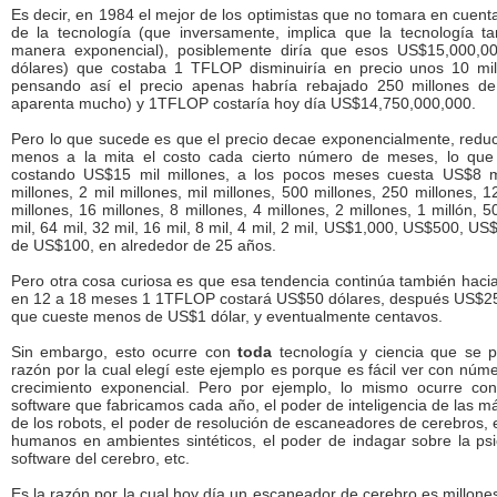
Es decir, en 1984 el mejor de los optimistas que no tomara en cuent
de la tecnología (que inversamente, implica que la tecnología 
manera exponencial), posiblemente diría que esos US$15,000,00
dólares) que costaba 1 TFLOP disminuiría en precio unos 10 mil
pensando así el precio apenas habría rebajado 250 millones d
aparenta mucho) y 1TFLOP costaría hoy día US$14,750,000,000.
Pero lo que sucede es que el precio decae exponencialmente, redu
menos a la mita el costo cada cierto número de meses, lo que s
costando US$15 mil millones, a los pocos meses cuesta US$8 mi
millones, 2 mil millones, mil millones, 500 millones, 250 millones, 1
millones, 16 millones, 8 millones, 4 millones, 2 millones, 1 millón, 
mil, 64 mil, 32 mil, 16 mil, 8 mil, 4 mil, 2 mil, US$1,000, US$500, U
de US$100, en alrededor de 25 años.
Pero otra cosa curiosa es que esa tendencia continúa también hacia 
en 12 a 18 meses 1 1TFLOP costará US$50 dólares, después US$25,
que cueste menos de US$1 dólar, y eventualmente centavos.
Sin embargo, esto ocurre con
toda
tecnología y ciencia que se p
razón por la cual elegí este ejemplo es porque es fácil ver con núm
crecimiento exponencial. Pero por ejemplo, lo mismo ocurre con
software que fabricamos cada año, el poder de inteligencia de las m
de los robots, el poder de resolución de escaneadores de cerebros, 
humanos en ambientes sintéticos, el poder de indagar sobre la ps
software del cerebro, etc.
Es la razón por la cual hoy día un escaneador de cerebro es millon