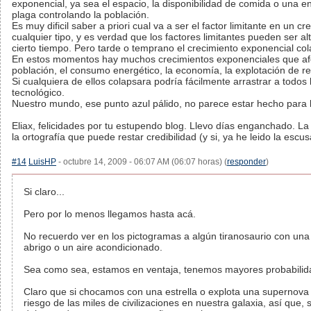
exponencial, ya sea el espacio, la disponibilidad de comida o una
plaga controlando la población.
Es muy dificil saber a priori cual va a ser el factor limitante en un 
cualquier tipo, y es verdad que los factores limitantes pueden ser 
cierto tiempo. Pero tarde o temprano el crecimiento exponencial col
En estos momentos hay muchos crecimientos exponenciales que afe
población, el consumo energético, la economía, la explotación de re
Si cualquiera de ellos colapsara podría fácilmente arrastrar a todos 
tecnológico.
Nuestro mundo, ese punto azul pálido, no parece estar hecho para lle
Eliax, felicidades por tu estupendo blog. Llevo días enganchado. La
la ortografía que puede restar credibilidad (y si, ya he leido la escus
#14
LuisHP
- octubre 14, 2009 - 06:07 AM (06:07 horas) (
responder
)
Si claro...
Pero por lo menos llegamos hasta acá.
No recuerdo ver en los pictogramas a algún tiranosaurio con una
abrigo o un aire acondicionado.
Sea como sea, estamos en ventaja, tenemos mayores probabilidad
Claro que si chocamos con una estrella o explota una supernov
riesgo de las miles de civilizaciones en nuestra galaxia, así que, s