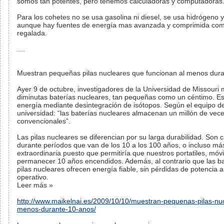
somos tan potentes, pero tenemos calculadoras y computadoras
Para los cohetes no se usa gasolina ni diesel, se usa hidrógeno y
aunque hay fuentes de energía mas avanzada y comprimida como 
regalada.
....
Muestran pequeñas pilas nucleares que funcionan al menos dur
Ayer 9 de octubre, investigadores de la Universidad de Missouri
diminutas baterías nucleares, tan pequeñas como un céntimo. Es
energía mediante desintegración de isótopos. Según el equipo de
universidad: “las baterías nucleares almacenan un millón de vec
convencionales”.
Las pilas nucleares se diferencian por su larga durabilidad. Son
durante períodos que van de los 10 a los 100 años, o incluso má
extraordinaria puesto que permitiría que nuestros portatiles, mó
permanecer 10 años encendidos. Además, al contrario que las ba
pilas nucleares ofrecen energía fiable, sin pérdidas de potencia a
operativo.
Leer más »
http://www.maikelnai.es/2009/10/10/muestran-pequenas-pilas-nuc
menos-durante-10-anos/