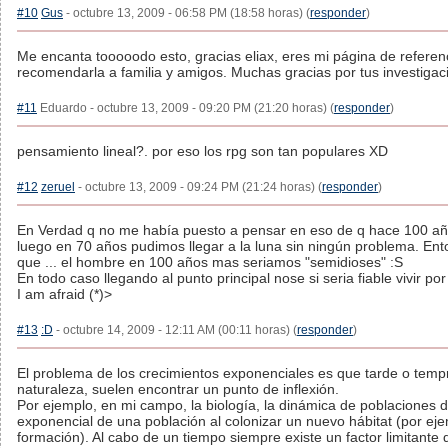
#10
Gus
- octubre 13, 2009 - 06:58 PM (18:58 horas) (
responder
)
Me encanta tooooodo esto, gracias eliax, eres mi página de referen
recomendarla a familia y amigos. Muchas gracias por tus investigaci
#11
Eduardo - octubre 13, 2009 - 09:20 PM (21:20 horas) (
responder
)
pensamiento lineal?. por eso los rpg son tan populares XD
#12
zeruel
- octubre 13, 2009 - 09:24 PM (21:24 horas) (
responder
)
En Verdad q no me había puesto a pensar en eso de q hace 100 a
luego en 70 años pudimos llegar a la luna sin ningún problema. Ent
que ... el hombre en 100 años mas seriamos "semidioses" :S
En todo caso llegando al punto principal nose si seria fiable vivir por
I am afraid (*)>
#13
:D
- octubre 14, 2009 - 12:11 AM (00:11 horas) (
responder
)
El problema de los crecimientos exponenciales es que tarde o temp
naturaleza, suelen encontrar un punto de inflexión.
Por ejemplo, en mi campo, la biología, la dinámica de poblaciones 
exponencial de una población al colonizar un nuevo hábitat (por ej
formación). Al cabo de un tiempo siempre existe un factor limitante 