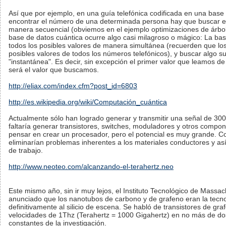
Así que por ejemplo, en una guía telefónica codificada en una base 
encontrar el número de una determinada persona hay que buscar 
manera secuencial (obviemos en el ejemplo optimizaciones de árbol
base de datos cuántica ocurre algo casi milagroso o mágico: La ba
todos los posibles valores de manera simultánea (recuerden que los
posibles valores de todos los números telefónicos), y buscar algo
"instantánea". Es decir, sin excepción el primer valor que leamos de
será el valor que buscamos.
http://eliax.com/index.cfm?post_id=6803
http://es.wikipedia.org/wiki/Computación_cuántica
Actualmente sólo han logrado generar y transmitir una señal de 30
faltaría generar transistores, switches, moduladores y otros compo
pensar en crear un procesador, pero el potencial es muy grande. C
eliminarían problemas inherentes a los materiales conductores y así
de trabajo.
http://www.neoteo.com/alcanzando-el-terahertz.neo
Este mismo año, sin ir muy lejos, el Instituto Tecnológico de Massa
anunciado que los nanotubos de carbono y de grafeno eran la tecn
definitivamente al silicio de escena. Se habló de transistores de gr
velocidades de 1Thz (Terahertz = 1000 Gigahertz) en no más de do
constantes de la investigación.