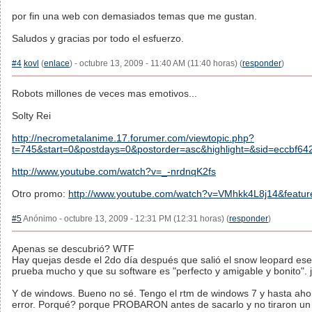
por fin una web con demasiados temas que me gustan.
Saludos y gracias por todo el esfuerzo.
#4
kovl
(
enlace
) - octubre 13, 2009 - 11:40 AM (11:40 horas) (
responder
)
Robots millones de veces mas emotivos...
Solty Rei
http://necrometalanime.17.forumer.com/viewtopic.php?
t=745&start=0&postdays=0&postorder=asc&highlight=&sid=eccbf6
http://www.youtube.com/watch?v=_-nrdnqK2fs
Otro promo:
http://www.youtube.com/watch?v=VMhkk4L8j14&featur
#5
Anónimo - octubre 13, 2009 - 12:31 PM (12:31 horas) (
responder
)
Apenas se descubrió? WTF
Hay quejas desde el 2do día después que salió el snow leopard es
prueba mucho y que su software es "perfecto y amigable y bonito". j
Y de windows. Bueno no sé. Tengo el rtm de windows 7 y hasta aho
error. Porqué? porque PROBARON antes de sacarlo y no tiraron un