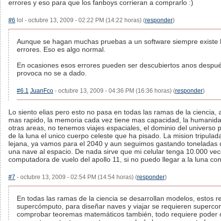
errores y eso para que los fanboys corrieran a comprarlo :)
#6
lol - octubre 13, 2009 - 02:22 PM (14:22 horas) (
responder
)
Aunque se hagan muchas pruebas a un software siempre existe la
errores. Eso es algo normal.
En ocasiones esos errores pueden ser descubiertos anos después,
provoca no se a dado.
#6.1
JuanFco
- octubre 13, 2009 - 04:36 PM (16:36 horas) (
responder
)
Lo siento elias pero esto no pasa en todas las ramas de la ciencia
mas rapido, la memoria cada vez tiene mas capacidad, la humanid
otras areas, no tenemos viajes espaciales, el dominio del universo
de la luna el unico cuerpo celeste que ha pisado. La mision tripula
lejana, ya vamos para el 2040 y aun seguimos gastando toneladas d
una nave al espacio. De nada sirve que mi celular tenga 10.000 vec
computadora de vuelo del apollo 11, si no puedo llegar a la luna con 
#7
- octubre 13, 2009 - 02:54 PM (14:54 horas) (
responder
)
En todas las ramas de la ciencia se desarrollan modelos, estos r
supercómputo, para diseñar naves y viajar se requieren superco
comprobar teoremas matemáticos también, todo requiere poder 