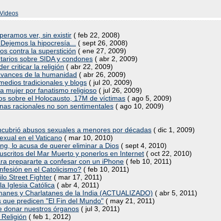
Videos
eramos ver, sin existir
( feb 22, 2008)
 Dejemos la hipocresía...
( sept 26, 2008)
os contra la superstición
( ene 27, 2009)
ntarios sobre SIDA y condones
( abr 2, 2009)
er criticar la religión
( abr 22, 2009)
os avances de la humanidad
( abr 26, 2009)
medios tradicionales y blogs
( jul 20, 2009)
a mujer por fanatismo religioso
( jul 26, 2009)
s sobre el Holocausto, 17M de víctimas
( ago 5, 2009)
onas racionales no son sentimentales
( ago 10, 2009)
 encubrió abusos sexuales a menores por décadas
( dic 1, 2009)
xual en el Vaticano
( mar 10, 2010)
g, lo acusa de querer eliminar a Dios
( sept 4, 2010)
uscritos del Mar Muerto y ponerlos en Internet
( oct 22, 2010)
ara prepararte a confesar con un iPhone
( feb 10, 2011)
nfesión en el Catolicismo?
( feb 10, 2011)
lo Street Fighter
( mar 17, 2011)
a Iglesia Católica
( abr 4, 2011)
manes y Charlatanes de la India (ACTUALIZADO)
( abr 5, 2011)
os que predicen "El Fin del Mundo"
( may 21, 2011)
 de donar nuestros órganos
( jul 3, 2011)
 Religión
( feb 1, 2012)