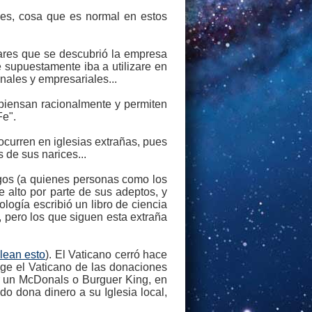
es, cosa que es normal en estos
ares que se descubrió la empresa
 supuestamente iba a utilizare en
onales y empresariales...
piensan racionalmente y permiten
Fe".
curren en iglesias extrañas, pues
 de sus narices...
logos (a quienes personas como los
 alto por parte de sus adeptos, y
logía escribió un libro de ciencia
 pero los que siguen esta extraña
lean esto
). El Vaticano cerró hace
ige el Vaticano de las donaciones
rir un McDonals o Burguer King, en
o dona dinero a su Iglesia local,