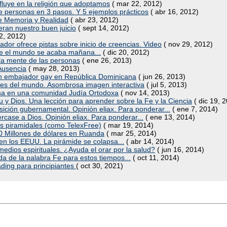
luye en la religión que adoptamos
( mar 22, 2012)
de personas en 3 pasos. Y 5 ejemplos prácticos
( abr 16, 2012)
tre Memoria y Realidad
( abr 23, 2012)
eran nuestro buen juicio
( sept 14, 2012)
2, 2012)
dor ofrece pistas sobre inicio de creencias. Video
( nov 29, 2012)
ue el mundo se acaba mañana...
( dic 20, 2012)
la mente de las personas
( ene 26, 2013)
 Ausencia
( may 28, 2013)
ren embajador gay en República Dominicana
( jun 26, 2013)
iones del mundo. Asombrosa imagen interactiva
( jul 5, 2013)
asa en una comunidad Judía Ortodoxa
( nov 14, 2013)
aku y Dios. Una lección para aprender sobre la Fe y la Ciencia
( dic 19, 
osición gubernamental. Opinión eliax. Para ponderar...
( ene 7, 2014)
case a Dios. Opinión eliax. Para ponderar...
( ene 13, 2014)
ios piramidales (como TelexFree)
( mar 19, 2014)
0 Millones de dólares en Ruanda
( mar 25, 2014)
n los EEUU. La pirámide se colapsa...
( abr 14, 2014)
medios espirituales. ¿Ayuda el orar por la salud?
( jun 16, 2014)
ida de la palabra Fe para estos tiempos...
( oct 11, 2014)
ading para principiantes
( oct 30, 2021)