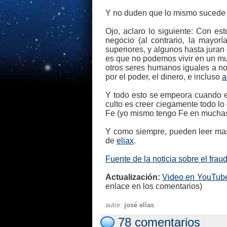
Y no duden que lo mismo sucede e
Ojo, aclaro lo siguiente: Con es
negocio (al contrario, la mayor
superiores, y algunos hasta juran 
es que no podemos vivir en un mu
otros seres humanos iguales a no
por el poder, el dinero, e incluso
a
Y todo esto se empeora cuando est
culto es creer ciegamente todo lo
Fe (yo mismo tengo Fe en muchas c
Y como siempre, pueden leer ma
de
eliax
.
Fuente de la noticia sobre el frau
Actualización:
Video en YouTube
enlace en los comentarios)
autor:
josé elías
78 comentarios