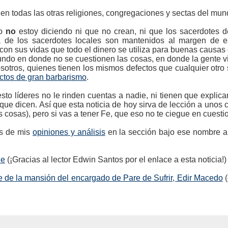
n todas las otras religiones, congregaciones y sectas del mun
to
no
estoy diciendo ni que no crean, ni que los sacerdotes d
ía de los sacerdotes locales son mantenidos al margen de es
con sus vidas que todo el dinero se utiliza para buenas causas 
ndo en donde no se cuestionen las cosas, en donde la gente viv
sotros, quienes tienen los mismos defectos que cualquier otro
ctos de gran barbarismo
.
o líderes no le rinden cuentas a nadie, ni tienen que explica
 que dicen. Así que esta noticia de hoy sirva de lección a unos
osas), pero si vas a tener Fe, que eso no te ciegue en cuestio
s de mis
opiniones y análisis
en la sección bajo ese nombre a 
de
(¡Gracias al lector Edwin Santos por el enlace a esta noticia!)
 de la mansión del encargado de Pare de Sufrir, Edir Macedo
(