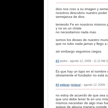
dios nos creo a su imagen y seme
nosotros descubrio nuestro poder 
semejanza de dios.
teniendo Fe en nosotros mismos po
y no es un chiste.
no necesitamos nada mas.
somos los dioses de nuestro mund
que no tubo nada jamas y llego a c
sin embargo seguimos ciegos.
#3
pedro - agosto 12, 2009 - 11:11 AM (1
Es que hay un typo en el nombre d
obviamente el fundador no está 
#4
xgibran
(
enlace
) - agosto 12, 2009 -
no estoy de acuerdo de que sea un
que uno debe tener fe en uno mismo
mismos necesitan de algo mas fuer
asique de alguna manera cumple s