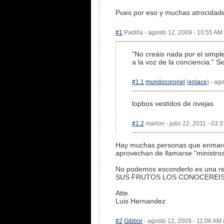
Pues por eso y muchas atrocidades
#1
Padilla - agosto 12, 2009 - 10:55 AM 
"No creáis nada por el simpl
a la voz de la conciencia." 
#1.1
mundocoronel
(
enlace
) - ag
lopbos vestidos de ovejas
#1.2
marlon - julio 22, 2011 - 03:
Hay muchas personas que enmarca 
aprovechan de llamarse "ministros"
No podemos esconderlo es una real
SUS FRUTOS LOS CONOCEREIS
Atte.
Luis Hernandez
#2
Gibbor
- agosto 12, 2009 - 11:06 AM 