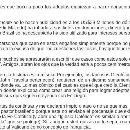
d es que poco a poco los adeptos empiezan a hacer donacion
mente
no le hacen publicidad es a los US$38 Millones de dól
 Edir Macedo) ha robado a sus fieles en donaciones, dinero que
n Brazil se ha descubierto ha sido utilizado para intereses pers
personas que caen en estos engaños simplemente porque no 
ajo la excusa de que "no cuestiones las cosas, hay que tener 
 muchos se apresurarán a escribir que casos como estos solo o
 Amigos, abran los ojos que la verdad está a pocos centímetros
iten, la historia es la misma. Por ejemplo, los famosos Cientó
 John Travolta pertenecen), requieren de un diesmo sumamente
donde va. Lo mas cómico del caso es que el que creó la Ciento
n donde explicaba como crear una religión para lograr adeptos,
te sus ojos siguen creyendo con Fe ciega...
antes de continuar y me declaren impío o ateo o no se que mas,
n pastor brasileño porque este no enviaba el porcentaje que ex
o la Fe Católica (y abrir una "Iglesia Católica" es similar a ab
da" que se protege). Sí, aunque usted quizás no lo sepa, cuand
cto al Vaticano como concepto de franquicia.