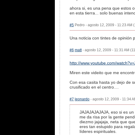
ahora si, es una pena que estos o
en esta tierra... solo buenas inten
#5
Pedro - agosto 12, 2009 - 11:23 AM (
Una noticia con tintes de opinión 
#6
matt
- agosto 12, 2009 - 11:31 AM (11
http://www.youtube.com/watch?
Miren este videito que me encont
Con esa casita hasta yo dejo de s
crusificado en el centro....
#7
leonardo
- agosto 12, 2009 - 11:34 A
JAJAJAJAJAJA, eso si es un m
me da risa por la gente pen
diezmo jajajaja, neta que que
eres tan estupido para regala
líderes espirituales.