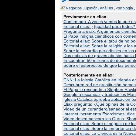
Negocios
,
Opinión / Análisis
,
Psicología
,
Previamente en eliax:
Confirmado: A veces vemos lo que esp
Editorial eliax: ¿Igualdad para todos?
Pregunta a eliax: Argumentos científic
El Papa indigna científicos con come
Editorial eliax: Sobre el tabú de no pod
Editorial eliax: Sobre la religión y l
Sobre la cobardía periodística en los 
Dos noticias de graves abusos hacia l
Encuentran 50 millones de documento
Sobre el estereotipo de que las pers
Posteriormente en eliax:
CNN: La Iglesia Católica en Irlanda
Descubren red de prostitución homose
El Papa le responde a Stephen Hawkin
Google a escanear y traducir los Man
Iglesia Católica aprueba aplicación p
Eliax pregunta: ¿Qué opinas de la Co
Video de un curandero/sanador al esti
Internet incrementa Exorcismos, dice l
Video desenmascara los Gurus, Sha
Editorial eliax: Sobre el negocio de l
Editorial eliax: Sobre la importancia
Editorial eliax: La Ciencia es la Nueva