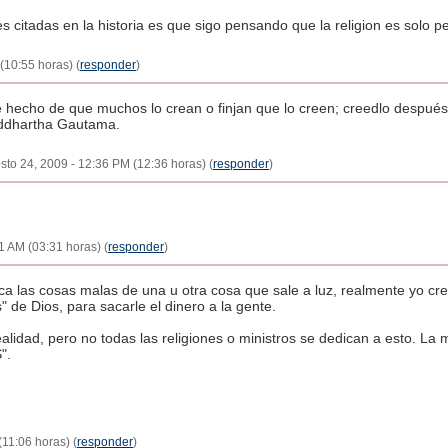
 citadas en la historia es que sigo pensando que la religion es solo p
(10:55 horas) (
responder
)
e hecho de que muchos lo crean o finjan que lo creen; creedlo después
Siddhartha Gautama.
osto 24, 2009 - 12:36 PM (12:36 horas) (
responder
)
31 AM (03:31 horas) (
responder
)
las cosas malas de una u otra cosa que sale a luz, realmente yo cr
 de Dios, para sacarle el dinero a la gente.
idad, pero no todas las religiones o ministros se dedican a esto. La 
".
(11:06 horas) (
responder
)