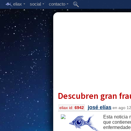
eliax
social
contacto
Descubren gran frau
josé elías
eliax id:
6942
en ago 12,
Esta noticia
que contienen
enfermedades 