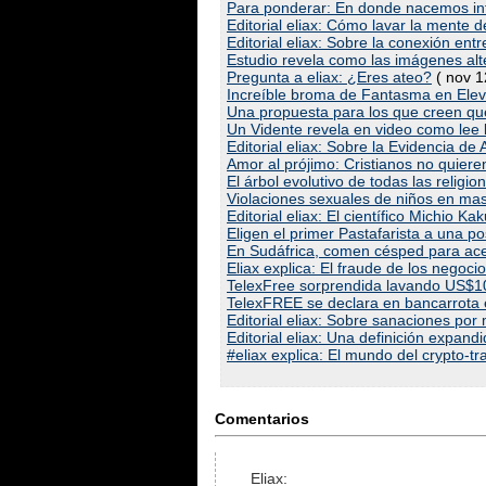
Para ponderar: En donde nacemos inf
Editorial eliax: Cómo lavar la mente 
Editorial eliax: Sobre la conexión en
Estudio revela como las imágenes alt
Pregunta a eliax: ¿Eres ateo?
( nov 1
Increíble broma de Fantasma en Eleva
Una propuesta para los que creen q
Un Vidente revela en video como lee 
Editorial eliax: Sobre la Evidencia de
Amor al prójimo: Cristianos no quie
El árbol evolutivo de todas las relig
Violaciones sexuales de niños en m
Editorial eliax: El científico Michio K
Eligen el primer Pastafarista a una p
En Sudáfrica, comen césped para acer
Eliax explica: El fraude de los negoc
TelexFree sorprendida lavando US$1
TelexFREE se declara en bancarrota e
Editorial eliax: Sobre sanaciones por 
Editorial eliax: Una definición expand
#eliax explica: El mundo del crypto-tr
Comentarios
Eliax: