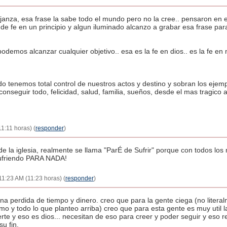
janza, esa frase la sabe todo el mundo pero no la cree.. pensaron en
de fe en un principio y algun iluminado alcanzo a grabar esa frase pa
demos alcanzar cualquier objetivo.. esa es la fe en dios.. es la fe e
o tenemos total control de nuestros actos y destino y sobran los ejem
onseguir todo, felicidad, salud, familia, sueños, desde el mas tragico
1:11 horas) (
responder
)
e la iglesia, realmente se llama "ParÉ de Sufrir" porque con todos los
sufriendo PARA NADA!
 11:23 AM (11:23 horas) (
responder
)
a perdida de tiempo y dinero. creo que para la gente ciega (no literal
 y todo lo que planteo arriba) creo que para esta gente es muy util la
te y eso es dios... necesitan de eso para creer y poder seguir y eso 
u fin.