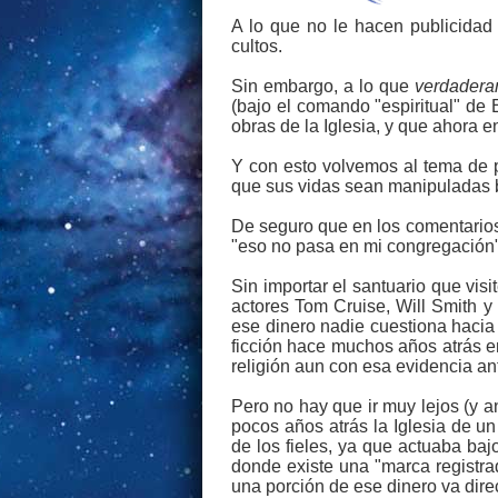
A lo que no le hacen publicida
cultos.
Sin embargo, a lo que
verdadera
(bajo el comando "espiritual" de
obras de la Iglesia, y que ahora e
Y con esto volvemos al tema de 
que sus vidas sean manipuladas b
De seguro que en los comentarios
"eso no pasa en mi congregación".
Sin importar el santuario que vis
actores Tom Cruise, Will Smith y
ese dinero nadie cuestiona hacia 
ficción hace muchos años atrás e
religión aun con esa evidencia an
Pero no hay que ir muy lejos (y 
pocos años atrás la Iglesia de u
de los fieles, ya que actuaba baj
donde existe una "marca registra
una porción de ese dinero va dire