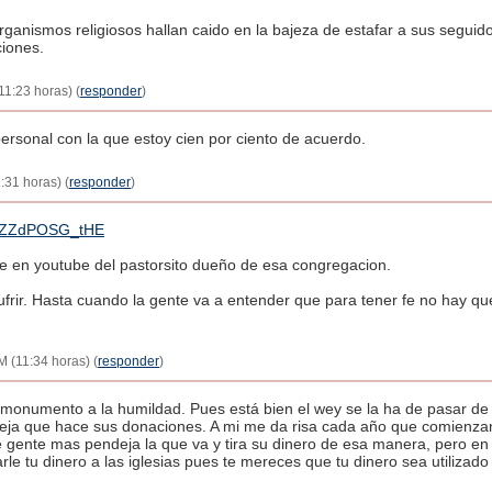
rganismos religiosos hallan caido en la bajeza de estafar a sus segui
ciones.
11:23 horas) (
responder
)
personal con la que estoy cien por ciento de acuerdo.
:31 horas) (
responder
)
v=ZZdPOSG_tHE
re en youtube del pastorsito dueño de esa congregacion.
ufrir. Hasta cuando la gente va a entender que para tener fe no hay qu
M (11:34 horas) (
responder
)
onumento a la humildad. Pues está bien el wey se la ha de pasar de l
deja que hace sus donaciones. A mi me da risa cada año que comienz
 gente mas pendeja la que va y tira su dinero de esa manera, pero en f
rle tu dinero a las iglesias pues te mereces que tu dinero sea utilizado