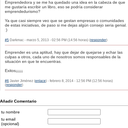
Emprendedora y se me ha quedado una idea en la cabeza de que
me gustaría escribir un libro, eso se podría considerar
emprendedurismo?
Ya que casi siempre veo que se gestan empresas o comunidades
de estas iniciativas, de paso si me dejas algún consejo seria genial.
:)
#5
Darkmac - marzo 5, 2013 - 02:56 PM (14:56 horas) (
responder
)
Emprender es una aptitud, hay que dejar de quejarse y echar las
culpas a otros, cada uno de nosotros somos responsables de la
situación en que te encuentras.
Exitos¡¡¡¡¡
#6
Javier Jiménez (
enlace
) - febrero 8, 2014 - 12:56 PM (12:56 horas)
(
responder
)
Añadir Comentario
tu nombre
tu email
(opcional)