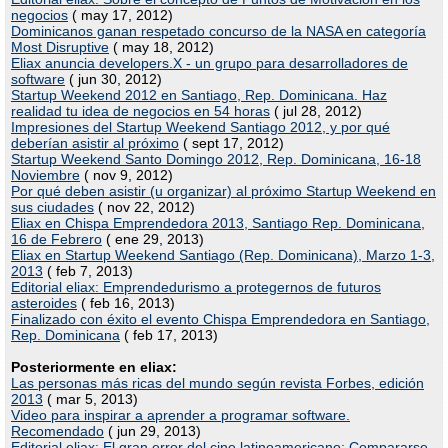
negocios
( may 17, 2012)
Dominicanos ganan respetado concurso de la NASA en categoría
Most Disruptive
( may 18, 2012)
Eliax anuncia developers.X - un grupo para desarrolladores de
software
( jun 30, 2012)
Startup Weekend 2012 en Santiago, Rep. Dominicana. Haz
realidad tu idea de negocios en 54 horas
( jul 28, 2012)
Impresiones del Startup Weekend Santiago 2012, y por qué
deberían asistir al próximo
( sept 17, 2012)
Startup Weekend Santo Domingo 2012, Rep. Dominicana, 16-18
Noviembre
( nov 9, 2012)
Por qué deben asistir (u organizar) al próximo Startup Weekend en
sus ciudades
( nov 22, 2012)
Eliax en Chispa Emprendedora 2013, Santiago Rep. Dominicana,
16 de Febrero
( ene 29, 2013)
Eliax en Startup Weekend Santiago (Rep. Dominicana), Marzo 1-3,
2013
( feb 7, 2013)
Editorial eliax: Emprendedurismo a protegernos de futuros
asteroides
( feb 16, 2013)
Finalizado con éxito el evento Chispa Emprendedora en Santiago,
Rep. Dominicana
( feb 17, 2013)
Posteriormente en eliax:
Las personas más ricas del mundo según revista Forbes, edición
2013
( mar 5, 2013)
Video para inspirar a aprender a programar software.
Recomendado
( jun 29, 2013)
Editorial eliax: El gran error del cine latinoamericano: Compararse