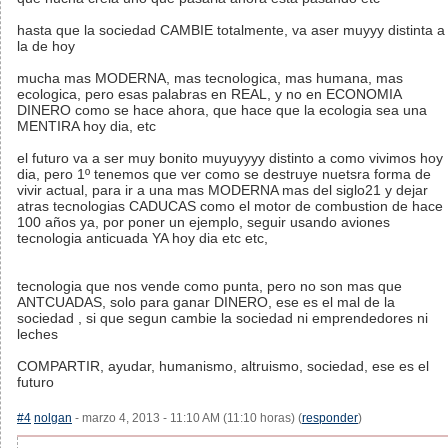
hasta que la sociedad CAMBIE totalmente, va aser muyyy distinta a
la de hoy
mucha mas MODERNA, mas tecnologica, mas humana, mas
ecologica, pero esas palabras en REAL, y no en ECONOMIA
DINERO como se hace ahora, que hace que la ecologia sea una
MENTIRA hoy dia, etc
el futuro va a ser muy bonito muyuyyyy distinto a como vivimos hoy
dia, pero 1º tenemos que ver como se destruye nuetsra forma de
vivir actual, para ir a una mas MODERNA mas del siglo21 y dejar
atras tecnologias CADUCAS como el motor de combustion de hace
100 años ya, por poner un ejemplo, seguir usando aviones
tecnologia anticuada YA hoy dia etc etc,
tecnologia que nos vende como punta, pero no son mas que
ANTCUADAS, solo para ganar DINERO, ese es el mal de la
sociedad , si que segun cambie la sociedad ni emprendedores ni
leches
COMPARTIR, ayudar, humanismo, altruismo, sociedad, ese es el
futuro
#4
nolgan
- marzo 4, 2013 - 11:10 AM (11:10 horas) (
responder
)