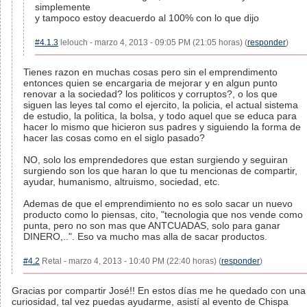
simplemente
y tampoco estoy deacuerdo al 100% con lo que dijo
#4.1.3
lelouch - marzo 4, 2013 - 09:05 PM (21:05 horas) (
responder
)
Tienes razon en muchas cosas pero sin el emprendimento
entonces quien se encargaria de mejorar y en algun punto
renovar a la sociedad? los politicos y corruptos?, o los que
siguen las leyes tal como el ejercito, la policia, el actual sistema
de estudio, la politica, la bolsa, y todo aquel que se educa para
hacer lo mismo que hicieron sus padres y siguiendo la forma de
hacer las cosas como en el siglo pasado?
NO, solo los emprendedores que estan surgiendo y seguiran
surgiendo son los que haran lo que tu mencionas de compartir,
ayudar, humanismo, altruismo, sociedad, etc.
Ademas de que el emprendimiento no es solo sacar un nuevo
producto como lo piensas, cito, "tecnologia que nos vende como
punta, pero no son mas que ANTCUADAS, solo para ganar
DINERO,..". Eso va mucho mas alla de sacar productos.
#4.2
Retal - marzo 4, 2013 - 10:40 PM (22:40 horas) (
responder
)
Gracias por compartir José!! En estos días me he quedado con una
curiosidad, tal vez puedas ayudarme, asistí al evento de Chispa