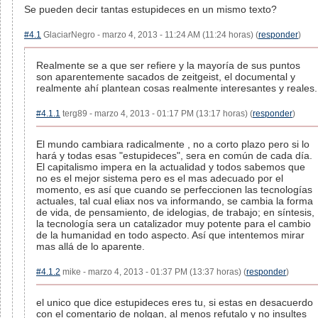
Se pueden decir tantas estupideces en un mismo texto?
#4.1
GlaciarNegro - marzo 4, 2013 - 11:24 AM (11:24 horas) (
responder
)
Realmente se a que ser refiere y la mayoría de sus puntos
son aparentemente sacados de zeitgeist, el documental y
realmente ahí plantean cosas realmente interesantes y reales.
#4.1.1
terg89 - marzo 4, 2013 - 01:17 PM (13:17 horas) (
responder
)
El mundo cambiara radicalmente , no a corto plazo pero si lo
hará y todas esas "estupideces", sera en común de cada día.
El capitalismo impera en la actualidad y todos sabemos que
no es el mejor sistema pero es el mas adecuado por el
momento, es así que cuando se perfeccionen las tecnologías
actuales, tal cual eliax nos va informando, se cambia la forma
de vida, de pensamiento, de idelogias, de trabajo; en síntesis,
la tecnología sera un catalizador muy potente para el cambio
de la humanidad en todo aspecto. Así que intentemos mirar
mas allá de lo aparente.
#4.1.2
mike - marzo 4, 2013 - 01:37 PM (13:37 horas) (
responder
)
el unico que dice estupideces eres tu, si estas en desacuerdo
con el comentario de nolgan, al menos refutalo y no insultes