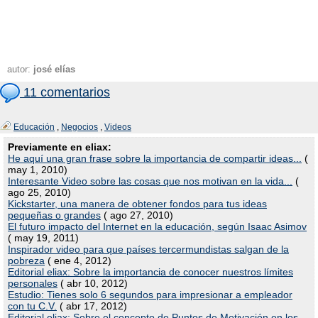
autor:
josé elías
11 comentarios
Educación
,
Negocios
,
Videos
Previamente en eliax:
He aquí una gran frase sobre la importancia de compartir ideas...
(
may 1, 2010)
Interesante Video sobre las cosas que nos motivan en la vida...
(
ago 25, 2010)
Kickstarter, una manera de obtener fondos para tus ideas
pequeñas o grandes
( ago 27, 2010)
El futuro impacto del Internet en la educación, según Isaac Asimov
( may 19, 2011)
Inspirador video para que países tercermundistas salgan de la
pobreza
( ene 4, 2012)
Editorial eliax: Sobre la importancia de conocer nuestros límites
personales
( abr 10, 2012)
Estudio: Tienes solo 6 segundos para impresionar a empleador
con tu C.V.
( abr 17, 2012)
Editorial eliax: Sobre el concepto de Puntos de Motivación en los