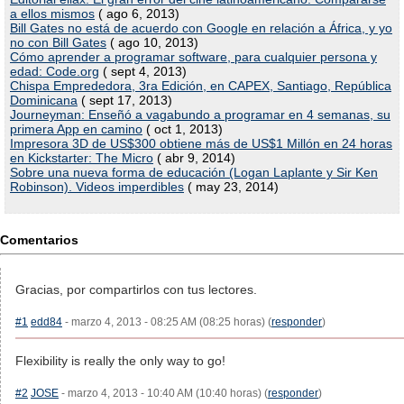
a ellos mismos
( ago 6, 2013)
Bill Gates no está de acuerdo con Google en relación a África, y yo
no con Bill Gates
( ago 10, 2013)
Cómo aprender a programar software, para cualquier persona y
edad: Code.org
( sept 4, 2013)
Chispa Emprededora, 3ra Edición, en CAPEX, Santiago, República
Dominicana
( sept 17, 2013)
Journeyman: Enseñó a vagabundo a programar en 4 semanas, su
primera App en camino
( oct 1, 2013)
Impresora 3D de US$300 obtiene más de US$1 Millón en 24 horas
en Kickstarter: The Micro
( abr 9, 2014)
Sobre una nueva forma de educación (Logan Laplante y Sir Ken
Robinson). Videos imperdibles
( may 23, 2014)
Comentarios
Gracias, por compartirlos con tus lectores.
#1
edd84
- marzo 4, 2013 - 08:25 AM (08:25 horas) (
responder
)
Flexibility is really the only way to go!
#2
JOSE
- marzo 4, 2013 - 10:40 AM (10:40 horas) (
responder
)