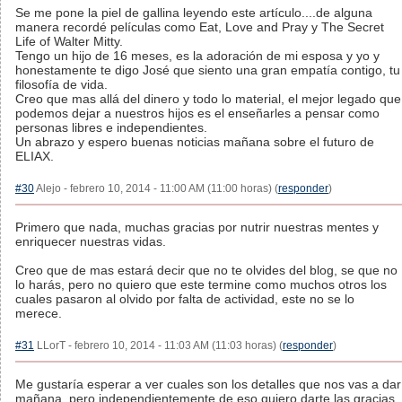
Se me pone la piel de gallina leyendo este artículo....de alguna
manera recordé películas como Eat, Love and Pray y The Secret
Life of Walter Mitty.
Tengo un hijo de 16 meses, es la adoración de mi esposa y yo y
honestamente te digo José que siento una gran empatía contigo, tu
filosofía de vida.
Creo que mas allá del dinero y todo lo material, el mejor legado que
podemos dejar a nuestros hijos es el enseñarles a pensar como
personas libres e independientes.
Un abrazo y espero buenas noticias mañana sobre el futuro de
ELIAX.
#30
Alejo - febrero 10, 2014 - 11:00 AM (11:00 horas) (
responder
)
Primero que nada, muchas gracias por nutrir nuestras mentes y
enriquecer nuestras vidas.
Creo que de mas estará decir que no te olvides del blog, se que no
lo harás, pero no quiero que este termine como muchos otros los
cuales pasaron al olvido por falta de actividad, este no se lo
merece.
#31
LLorT - febrero 10, 2014 - 11:03 AM (11:03 horas) (
responder
)
Me gustaría esperar a ver cuales son los detalles que nos vas a dar
mañana, pero independientemente de eso quiero darte las gracias