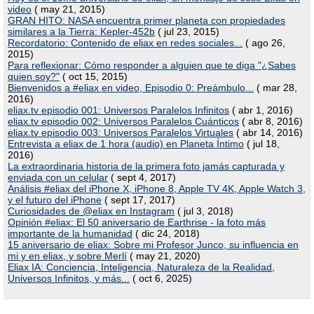
video
( may 21, 2015)
GRAN HITO: NASA encuentra primer planeta con propiedades
similares a la Tierra: Kepler-452b
( jul 23, 2015)
Recordatorio: Contenido de eliax en redes sociales...
( ago 26,
2015)
Para reflexionar: Cómo responder a alguien que te diga "¿Sabes
quien soy?"
( oct 15, 2015)
Bienvenidos a #eliax en video, Episodio 0: Preámbulo...
( mar 28,
2016)
eliax.tv episodio 001: Universos Paralelos Infinitos
( abr 1, 2016)
eliax.tv episodio 002: Universos Paralelos Cuánticos
( abr 8, 2016)
eliax.tv episodio 003: Universos Paralelos Virtuales
( abr 14, 2016)
Entrevista a eliax de 1 hora (audio) en Planeta Íntimo
( jul 18,
2016)
La extraordinaria historia de la primera foto jamás capturada y
enviada con un celular
( sept 4, 2017)
Análisis #eliax del iPhone X, iPhone 8, Apple TV 4K, Apple Watch 3,
y el futuro del iPhone
( sept 17, 2017)
Curiosidades de @eliax en Instagram
( jul 3, 2018)
Opinión #eliax: El 50 aniversario de Earthrise - la foto más
importante de la humanidad
( dic 24, 2018)
15 aniversario de eliax: Sobre mi Profesor Junco, su influencia en
mi y en eliax, y sobre Merlí
( may 21, 2020)
Eliax IA: Conciencia, Inteligencia, Naturaleza de la Realidad,
Universos Infinitos, y más...
( oct 6, 2025)