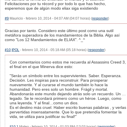
Felicitaciones por tu récord y por todo lo que has hecho,
esperemos que de algún modo eliax siga existiendo
#9
Mauricio - febrero 10, 2014 - 04:07 AM (04:07 horas) (
responder
)
Gracias por tanto. Considero este último post como una sutil
metáfora superadora de los mandamientos de la Biblia. Algo así
como "Los 12 Mandamientos de ELIAX". ^_^
#10
IPOL
- febrero 10, 2014 - 05:18 AM (05:18 horas) (
responder
)
Con comentarios como estos me recuerda al Assassins Creed 3,
el final en el que Minerva dice esto:
"Serás un símbolo entre los supervivientes. Saber. Esperanza.
Decisión. Les inspiras para reconstruir. Para prosperar
nuevamente. Y al curarse el mundo también lo hace la
humanidad. Pero eres solo un hombre. Frágil y mortal.
Abandonarás este mundo dejando atrás solo un recuerdo. Un …
legado. Se te recordará primero como un héroe. Luego, como
una leyenda. Y al final…como un dios.
Es el destino más cruel. Haber escrito buenas palabras , y verlas
pervertidas insensatamente. Que lo que pretendía fomentar la
vida, se utiliza para justificar su final!"
#10.1
Mateo - febrero 10, 2014 - 01:03 PM (13:03 horas) (
responder
)