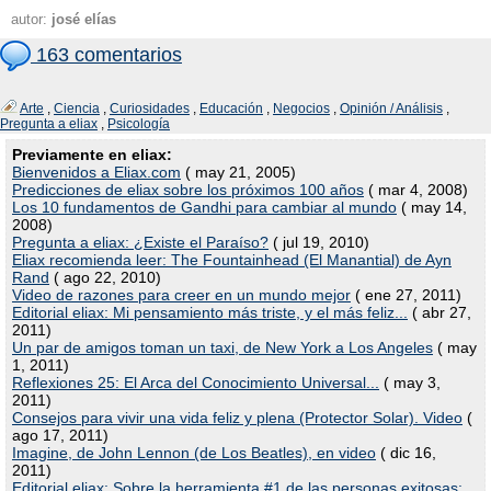
autor:
josé elías
163 comentarios
Arte
,
Ciencia
,
Curiosidades
,
Educación
,
Negocios
,
Opinión / Análisis
,
Pregunta a eliax
,
Psicología
Previamente en eliax:
Bienvenidos a Eliax.com
( may 21, 2005)
Predicciones de eliax sobre los próximos 100 años
( mar 4, 2008)
Los 10 fundamentos de Gandhi para cambiar al mundo
( may 14,
2008)
Pregunta a eliax: ¿Existe el Paraíso?
( jul 19, 2010)
Eliax recomienda leer: The Fountainhead (El Manantial) de Ayn
Rand
( ago 22, 2010)
Video de razones para creer en un mundo mejor
( ene 27, 2011)
Editorial eliax: Mi pensamiento más triste, y el más feliz...
( abr 27,
2011)
Un par de amigos toman un taxi, de New York a Los Angeles
( may
1, 2011)
Reflexiones 25: El Arca del Conocimiento Universal...
( may 3,
2011)
Consejos para vivir una vida feliz y plena (Protector Solar). Video
(
ago 17, 2011)
Imagine, de John Lennon (de Los Beatles), en video
( dic 16,
2011)
Editorial eliax: Sobre la herramienta #1 de las personas exitosas: