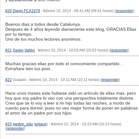
#20
Diego FCA1979
- febrero 10, 2014 - 09:41 AM (09:41 horas) (
responder
)
Buenos dias a todos desde Catalunya.
Despues de 4 años leyendo diariamente este blog, GRACIAS Elias
por tu tiempo.
Uno de los muchos lectores anonimos.
#21
Xavier Vallès
- febrero 10, 2014 - 10:03 AM (10:03 horas) (
responder
)
Muchas gracias eliax por todo el conocimiento compartido...
Extrañare leer tus post..
#22
Guajaro - febrero 10, 2014 - 10:11 AM (10:11 horas) (
responder
)
Hace unos meses este hubiese sido un artículo de eliax mas, pero
hoy que soy padre lo veo con una perspectiva totalmente distinta.
Creo que se lo voy a leer a mi hijo todas las noches, a modo de
cuento para dormir, pues no veo mejor forma de poner en palabras
el amor de un padre por sus hijos.
#23
gaston_pdu
(
enlace
) - febrero 10, 2014 - 10:23 AM (10:23 horas)
(
responder
)