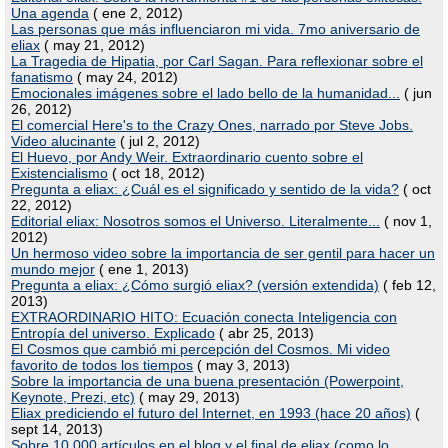
Una agenda
( ene 2, 2012)
Las personas que más influenciaron mi vida. 7mo aniversario de
eliax
( may 21, 2012)
La Tragedia de Hipatia, por Carl Sagan. Para reflexionar sobre el
fanatismo
( may 24, 2012)
Emocionales imágenes sobre el lado bello de la humanidad...
( jun
26, 2012)
El comercial Here's to the Crazy Ones, narrado por Steve Jobs.
Video alucinante
( jul 2, 2012)
El Huevo, por Andy Weir. Extraordinario cuento sobre el
Existencialismo
( oct 18, 2012)
Pregunta a eliax: ¿Cuál es el significado y sentido de la vida?
( oct
22, 2012)
Editorial eliax: Nosotros somos el Universo. Literalmente...
( nov 1,
2012)
Un hermoso video sobre la importancia de ser gentil para hacer un
mundo mejor
( ene 1, 2013)
Pregunta a eliax: ¿Cómo surgió eliax? (versión extendida)
( feb 12,
2013)
EXTRAORDINARIO HITO: Ecuación conecta Inteligencia con
Entropía del universo. Explicado
( abr 25, 2013)
El Cosmos que cambió mi percepción del Cosmos. Mi video
favorito de todos los tiempos
( may 3, 2013)
Sobre la importancia de una buena presentación (Powerpoint,
Keynote, Prezi, etc)
( may 29, 2013)
Eliax prediciendo el futuro del Internet, en 1993 (hace 20 años)
(
sept 14, 2013)
Sobre 10,000 artículos en el blog y el final de eliax (como lo