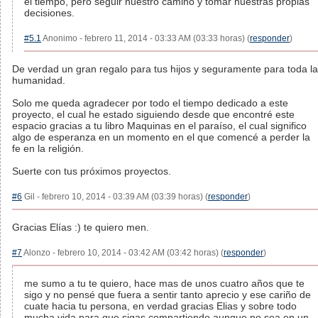
el tiempo, pero seguir nuestro camino y tomar nuestras propias
decisiones.
#5.1
Anonimo - febrero 11, 2014 - 03:33 AM (03:33 horas) (
responder
)
De verdad un gran regalo para tus hijos y seguramente para toda la
humanidad.
Solo me queda agradecer por todo el tiempo dedicado a este
proyecto, el cual he estado siguiendo desde que encontré este
espacio gracias a tu libro Maquinas en el paraíso, el cual significo
algo de esperanza en un momento en el que comencé a perder la
fe en la religión.
Suerte con tus próximos proyectos.
#6
Gil - febrero 10, 2014 - 03:39 AM (03:39 horas) (
responder
)
Gracias Elías :) te quiero men.
#7
Alonzo - febrero 10, 2014 - 03:42 AM (03:42 horas) (
responder
)
me sumo a tu te quiero, hace mas de unos cuatro años que te
sigo y no pensé que fuera a sentir tanto aprecio y ese cariño de
cuate hacia tu persona, en verdad gracias Elias y sobre todo
mucha vida para que sigas compartiendo aunque no sea en un