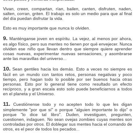
Vivan, creen, compartan, rían, bailen, canten, disfruten, naden,
salten, corran, griten. El trabajo es solo un medio para que al final
del día puedan disfrutar la vida.
Esto es muy importante que nunca lo olviden.
9.
Manténganse joven en espíritu. La vejez, al menos por ahora,
es algo físico, pero sus mentes no tienen por qué envejecer. Nunca
olviden ese niño que llevan dentro que siempre quiere aprender
cosas nuevas, experimentar nuevas sensaciones, y asombrarse
ante las maravillas del universo...
10.
Sean gentiles hacia los demás. Esto a veces no siempre es
fácil en un mundo con tantos retos, personas negativas y poco
tiempo, pero hagan todo lo posible por ser buenos hacia otras
personas. Esto por lo general tiene como resultado un efecto
recíproco, y a gran escala esto solo puede beneficiarnos a todos
en el planeta y el Universo.
11.
Cuestiónense todo y no acepten todo lo que les digan
simplemente "por que sí" o porque "alguien importante lo dijo" o
porque "lo dice tal libro". Duden, investiguen, pregunten,
cuestionen, indaguen. No sean ovejas zombies cuyas mentes son
controladas por otros. El doblegar sus mentes hacia el comando de
otros, es el peor de todos los pecados...