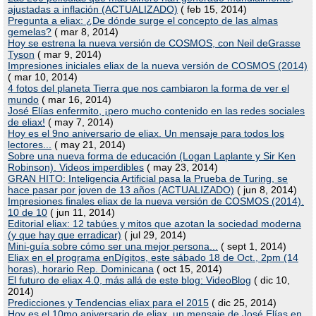
ajustadas a inflación (ACTUALIZADO)
( feb 15, 2014)
Pregunta a eliax: ¿De dónde surge el concepto de las almas
gemelas?
( mar 8, 2014)
Hoy se estrena la nueva versión de COSMOS, con Neil deGrasse
Tyson
( mar 9, 2014)
Impresiones iniciales eliax de la nueva versión de COSMOS (2014)
( mar 10, 2014)
4 fotos del planeta Tierra que nos cambiaron la forma de ver el
mundo
( mar 16, 2014)
José Elías enfermito, ¡pero mucho contenido en las redes sociales
de eliax!
( may 7, 2014)
Hoy es el 9no aniversario de eliax. Un mensaje para todos los
lectores...
( may 21, 2014)
Sobre una nueva forma de educación (Logan Laplante y Sir Ken
Robinson). Videos imperdibles
( may 23, 2014)
GRAN HITO: Inteligencia Artificial pasa la Prueba de Turing, se
hace pasar por joven de 13 años (ACTUALIZADO)
( jun 8, 2014)
Impresiones finales eliax de la nueva versión de COSMOS (2014).
10 de 10
( jun 11, 2014)
Editorial eliax: 12 tabúes y mitos que azotan la sociedad moderna
(y que hay que erradicar)
( jul 29, 2014)
Mini-guía sobre cómo ser una mejor persona...
( sept 1, 2014)
Eliax en el programa enDígitos, este sábado 18 de Oct., 2pm (14
horas), horario Rep. Dominicana
( oct 15, 2014)
El futuro de eliax 4.0, más allá de este blog: VideoBlog
( dic 10,
2014)
Predicciones y Tendencias eliax para el 2015
( dic 25, 2014)
Hoy es el 10mo aniversario de eliax, un mensaje de José Elías en