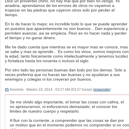
Dice un proverbio chino, no hay mal que por bien no venga. Yo
anadiria, aprendamos de los errores de otros no vayamos a
tropezar en las piedras que cayeron otros solo por perder el
tiempo.
En lo de hacer lo mejor, es increible todo lo que se puede aprender
en puestos que aparentemente no son buenos... Dan experiencia y
permiten avanzar, asi se empieza. Peor es no hacer nada y perder
el tiempo y no ganar dinero.
Me he dado cuenta que mientras se es mayor mas se conoce, mas
se sabe y mas se aprende... Es como los vinos, somos mejores con
la edad, tanto fisicamente como intelectualmente y tenemos lucidez
y fortaleza hasta los noventa o incluso el siglo.
Por otro lado las personas buenas dan todo por los demas. Solo a
veces preferiria que no fueran tan buenas y no ayudaran a sus
enemigos y colegas ni los creyeran por buenos.
#5
Anonimo - febrero 10, 2014 - 03:27 AM (03:27 horas) (
responder
)
Se me olvido algo importante, el tomar las cosas con calma, el
no apresurarnos, ni esforzarnos demasiado, el conocer los
limites de nuestro cuerpo y respetarlo.
A fluir con la corriente, a comprender que las cosas se dan por
un motivo que en el momento podemos no comprender si no con