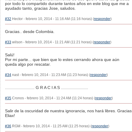
por todo lo compartido durante tantos años en este blog que me a
ayudado tanto, gracias Jose, saludos.
#32
Hector - febrero 10, 2014 - 11:16 AM (11:16 horas) (
responder
)
Gracias.. desde Colombia.
#33
wilson - febrero 10, 2014 - 11:21 AM (11:21 horas) (
responder
)
Salú!
Por mi parte... que bien que lo estes cerrando ahora que aún
queda algo por rescatar.
#34
nast - febrero 10, 2014 - 11:23 AM (11:23 horas) (
responder
)
......................... G R A C I A S .......................
#35
Cronos - febrero 10, 2014 - 11:24 AM (11:24 horas) (
responder
)
Salir de la oscuridad de nuestra ignorancia, nos hará libres. Gracias
Eliax!
#36
RGM - febrero 10, 2014 - 11:25 AM (11:25 horas) (
responder
)