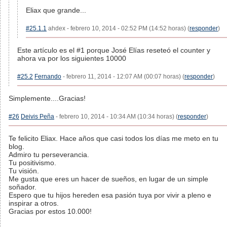
Eliax que grande...
#25.1.1
ahdex - febrero 10, 2014 - 02:52 PM (14:52 horas) (
responder
)
Este artículo es el #1 porque José Elías reseteó el counter y
ahora va por los siguientes 10000
#25.2
Fernando
- febrero 11, 2014 - 12:07 AM (00:07 horas) (
responder
)
Simplemente....Gracias!
#26
Deivis Peña
- febrero 10, 2014 - 10:34 AM (10:34 horas) (
responder
)
Te felicito Eliax. Hace años que casi todos los días me meto en tu
blog.
Admiro tu perseverancia.
Tu positivismo.
Tu visión.
Me gusta que eres un hacer de sueños, en lugar de un simple
soñador.
Espero que tu hijos hereden esa pasión tuya por vivir a pleno e
inspirar a otros.
Gracias por estos 10.000!