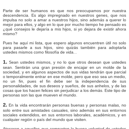
Parte de ser humanos es que nos preocupamos por nuestra
descendencia. Es algo impregnado en nuestros genes, que nos
impulsa no solo a amar a nuestros hijos, sino además a querer lo
mejor para ellos, y algo en lo que por mucho tiempo he pensado es
¿qué consejos le dejaría a mis hijos, si yo dejara de existir ahora
mismo?
Pues he aquí mi lista, que espero algunos encuentren útil no solo
para pasarle a sus hijos, sino quizás también para adoptarla
ustedes mismos como filosofía de vida...
1.
Sean ustedes mismos, y no lo que otros desean que ustedes
sean. Sentirán una gran presión de encajar en un molde de la
sociedad, y en algunos aspectos de sus vidas tendrán que parcial
o temporalmente entrar en ese molde, pero que eso sea un medio,
no un fin, pues el fin debe ser la independencia de sus
personalidades, de sus deseos y sueños, de sus anhelos, y de las
cosas que los hacen felices sin perjudicar a los demás. Este tipo de
personas son las que mueven el mundo.
2.
En la vida encontrarán personas buenas y personas malas, no
solo entre sus amistades casuales, sino además en sus entornos
sociales extendidos, en sus entornos laborales, académicos, y en
cualquier región o país del mundo que visiten.
Atesoren a aquellos que comparten la buena voluntad de ustedes