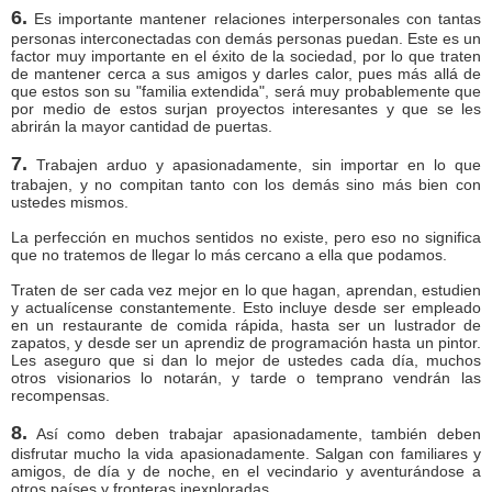
6.
Es importante mantener relaciones interpersonales con tantas
personas interconectadas con demás personas puedan. Este es un
factor muy importante en el éxito de la sociedad, por lo que traten
de mantener cerca a sus amigos y darles calor, pues más allá de
que estos son su "familia extendida", será muy probablemente que
por medio de estos surjan proyectos interesantes y que se les
abrirán la mayor cantidad de puertas.
7.
Trabajen arduo y apasionadamente, sin importar en lo que
trabajen, y no compitan tanto con los demás sino más bien con
ustedes mismos.
La perfección en muchos sentidos no existe, pero eso no significa
que no tratemos de llegar lo más cercano a ella que podamos.
Traten de ser cada vez mejor en lo que hagan, aprendan, estudien
y actualícense constantemente. Esto incluye desde ser empleado
en un restaurante de comida rápida, hasta ser un lustrador de
zapatos, y desde ser un aprendiz de programación hasta un pintor.
Les aseguro que si dan lo mejor de ustedes cada día, muchos
otros visionarios lo notarán, y tarde o temprano vendrán las
recompensas.
8.
Así como deben trabajar apasionadamente, también deben
disfrutar mucho la vida apasionadamente. Salgan con familiares y
amigos, de día y de noche, en el vecindario y aventurándose a
otros países y fronteras inexploradas.