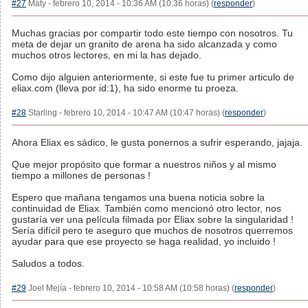
#27
Maty - febrero 10, 2014 - 10:36 AM (10:36 horas) (
responder
)
Muchas gracias por compartir todo este tiempo con nosotros. Tu
meta de dejar un granito de arena ha sido alcanzada y como
muchos otros lectores, en mi la has dejado.
Como dijo alguien anteriormente, si este fue tu primer articulo de
eliax.com (lleva por id:1), ha sido enorme tu proeza.
#28
Starling - febrero 10, 2014 - 10:47 AM (10:47 horas) (
responder
)
Ahora Eliax es sádico, le gusta ponernos a sufrir esperando, jajaja.
Que mejor propósito que formar a nuestros niños y al mismo
tiempo a millones de personas !
Espero que mañana tengamos una buena noticia sobre la
continuidad de Eliax. También como mencionó otro lector, nos
gustaría ver una película filmada por Eliax sobre la singularidad !
Sería difícil pero te aseguro que muchos de nosotros querremos
ayudar para que ese proyecto se haga realidad, yo incluido !
Saludos a todos.
#29
Joel Mejía - febrero 10, 2014 - 10:58 AM (10:58 horas) (
responder
)