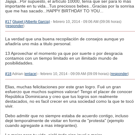
Jajaja...Por supuesto, el artículo 10000, tenía que ser para lo más
importante en tu vida...Tus preciosos bebes...Gracias por la sonrisa
que me has sacado...HAPPY BIRTHDAY TO YOU...
#17
Glupet (Alberto Garcia)
- febrero 10, 2014 - 09:06 AM (09:06 horas)
(
responder
)
La verdad que una buena recopilación de consejos aunque yo
añadiría uno más a titulo personal.
13 Aprovechar el momento ya que por suerte o por desgracia
contamos con un tiempo limitado en un ilimitado mundo de
posibilidaddes.
#18
Adrian (
enlace
) - febrero 10, 2014 - 09:09 AM (09:09 horas) (
responder
)
Elias, muchas felicitaciones por este gran logro. Fué un gran
esfuerzo que muchos supimos valorar! Tengo el placer de conocer
República Dominicana y creo que tus logros son realmente
destacados, no es facil crecer en una sociedad como la que te tocó
vivir.
Debo admitir que no siempre estaba de acuerdo contigo, incluso
dejé temporalmente de visitar en forma de "protesta" (ejemplo
cuando agregaste a mas integrantes).