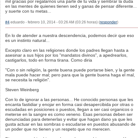
mil gracias por regalarnos una parte de tu vida y sembrar la duda
en las mentes de quienes tienen sed y ganas de pensar diferente...
y suerte con tu metas...
#4
eduardo - febrero 10, 2014 - 03:26 AM (03:26 horas) (
responder
)
En lo de atender a nuestra descendencia, podemos decir que eso
es un instinto natural...
Excepto claro en las religiones donde los padres llegan hasta a
asesinar a sus hijos por los "mandatos divinos", a apedrearlos,
castigarlos, todo en forma tirana. Como diria
"Con o sin religión, la gente buena puede portarse bien, y la gente
mala puede hacer mal; pero para que la gente buena haga el mal,
se necesita la religión".
Steven Weinberg
Con lo de ignorar a las personas... He conocido personas que les
encanta fastidiar y enojar en forma casi desapercibida por otras o
escudadas en posiciones o puestos, llegan a ser casi organicos o
meterse en la sangre es como veneno. Esas personas deben ser
denunciadas para detenerlas y evitar que hagan dano ya que les
gusta actuar en las sombras o escudarse en puestos abusando de
un poder que no tienen y un respeto que no merecen.