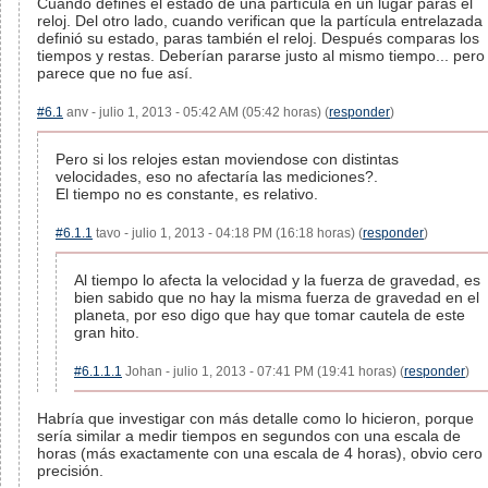
Cuando defines el estado de una partícula en un lugar paras el
reloj. Del otro lado, cuando verifican que la partícula entrelazada
definió su estado, paras también el reloj. Después comparas los
tiempos y restas. Deberían pararse justo al mismo tiempo... pero
parece que no fue así.
#6.1
anv - julio 1, 2013 - 05:42 AM (05:42 horas) (
responder
)
Pero si los relojes estan moviendose con distintas
velocidades, eso no afectaría las mediciones?.
El tiempo no es constante, es relativo.
#6.1.1
tavo - julio 1, 2013 - 04:18 PM (16:18 horas) (
responder
)
Al tiempo lo afecta la velocidad y la fuerza de gravedad, es
bien sabido que no hay la misma fuerza de gravedad en el
planeta, por eso digo que hay que tomar cautela de este
gran hito.
#6.1.1.1
Johan - julio 1, 2013 - 07:41 PM (19:41 horas) (
responder
)
Habría que investigar con más detalle como lo hicieron, porque
sería similar a medir tiempos en segundos con una escala de
horas (más exactamente con una escala de 4 horas), obvio cero
precisión.