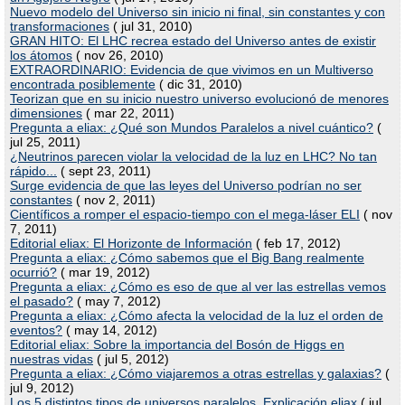
Nuevo modelo del Universo sin inicio ni final, sin constantes y con
transformaciones
( jul 31, 2010)
GRAN HITO: El LHC recrea estado del Universo antes de existir
los átomos
( nov 26, 2010)
EXTRAORDINARIO: Evidencia de que vivimos en un Multiverso
encontrada posiblemente
( dic 31, 2010)
Teorizan que en su inicio nuestro universo evolucionó de menores
dimensiones
( mar 22, 2011)
Pregunta a eliax: ¿Qué son Mundos Paralelos a nivel cuántico?
(
jul 25, 2011)
¿Neutrinos parecen violar la velocidad de la luz en LHC? No tan
rápido...
( sept 23, 2011)
Surge evidencia de que las leyes del Universo podrían no ser
constantes
( nov 2, 2011)
Científicos a romper el espacio-tiempo con el mega-láser ELI
( nov
7, 2011)
Editorial eliax: El Horizonte de Información
( feb 17, 2012)
Pregunta a eliax: ¿Cómo sabemos que el Big Bang realmente
ocurrió?
( mar 19, 2012)
Pregunta a eliax: ¿Cómo es eso de que al ver las estrellas vemos
el pasado?
( may 7, 2012)
Pregunta a eliax: ¿Cómo afecta la velocidad de la luz el orden de
eventos?
( may 14, 2012)
Editorial eliax: Sobre la importancia del Bosón de Higgs en
nuestras vidas
( jul 5, 2012)
Pregunta a eliax: ¿Cómo viajaremos a otras estrellas y galaxias?
(
jul 9, 2012)
Los 5 distintos tipos de universos paralelos. Explicación eliax
( jul