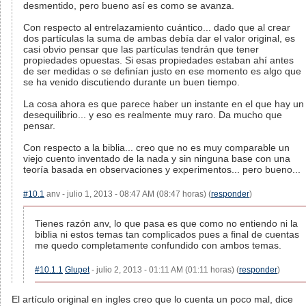
desmentido, pero bueno así es como se avanza.
Con respecto al entrelazamiento cuántico... dado que al crear
dos partículas la suma de ambas debía dar el valor original, es
casi obvio pensar que las partículas tendrán que tener
propiedades opuestas. Si esas propiedades estaban ahí antes
de ser medidas o se definían justo en ese momento es algo que
se ha venido discutiendo durante un buen tiempo.
La cosa ahora es que parece haber un instante en el que hay un
desequilibrio... y eso es realmente muy raro. Da mucho que
pensar.
Con respecto a la biblia... creo que no es muy comparable un
viejo cuento inventado de la nada y sin ninguna base con una
teoría basada en observaciones y experimentos... pero bueno...
#10.1
anv - julio 1, 2013 - 08:47 AM (08:47 horas) (
responder
)
Tienes razón anv, lo que pasa es que como no entiendo ni la
biblia ni estos temas tan complicados pues a final de cuentas
me quedo completamente confundido con ambos temas.
#10.1.1
Glupet
- julio 2, 2013 - 01:11 AM (01:11 horas) (
responder
)
El artículo original en ingles creo que lo cuenta un poco mal, dice