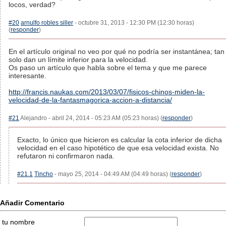
locos, verdad?
#20
arnulfo robles siller
- octubre 31, 2013 - 12:30 PM (12:30 horas)
(
responder
)
En el artículo original no veo por qué no podría ser instantánea; tan
solo dan un límite inferior para la velocidad.
Os paso un artículo que habla sobre el tema y que me parece
interesante.
http://francis.naukas.com/2013/03/07/fisicos-chinos-miden-la-
velocidad-de-la-fantasmagorica-accion-a-distancia/
#21
Alejandro - abril 24, 2014 - 05:23 AM (05:23 horas) (
responder
)
Exacto, lo único que hicieron es calcular la cota inferior de dicha
velocidad en el caso hipotético de que esa velocidad exista. No
refutaron ni confirmaron nada.
#21.1
Tincho
- mayo 25, 2014 - 04:49 AM (04:49 horas) (
responder
)
Añadir Comentario
tu nombre