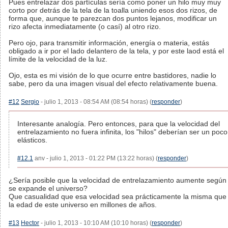
Pues entrelazar dos partículas sería como poner un hilo muy muy
corto por detrás de la tela de la toalla uniendo esos dos rizos, de
forma que, aunque te parezcan dos puntos lejanos, modificar un
rizo afecta inmediatamente (o casí) al otro rizo.
Pero ojo, para transmitir información, energía o materia, estás
obligado a ir por el lado delantero de la tela, y por este laod está el
límite de la velocidad de la luz.
Ojo, esta es mi visión de lo que ocurre entre bastidores, nadie lo
sabe, pero da una imagen visual del efecto relativamente buena.
#12
Sergio
- julio 1, 2013 - 08:54 AM (08:54 horas) (
responder
)
Interesante analogía. Pero entonces, para que la velocidad del
entrelazamiento no fuera infinita, los "hilos" deberían ser un poco
elásticos.
#12.1
anv - julio 1, 2013 - 01:22 PM (13:22 horas) (
responder
)
¿Sería posible que la velocidad de entrelazamiento aumente según
se expande el universo?
Que casualidad que esa velocidad sea prácticamente la misma que
la edad de este universo en millones de años.
#13
Hector
- julio 1, 2013 - 10:10 AM (10:10 horas) (
responder
)