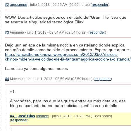
#2
argospepe
- julio 1, 2013 - 02:26 AM (02:26 horas) (
responder
)
WOW, Dos artículos seguidos con el título de "Gran Hito" veo que
se acerca la singularidad tecnológica Eliax!
#3
Anónimo - julio 1, 2013 - 02:54 AM (02:54 horas) (
responder
)
Dejo uun enlace de la misma noticia en castellano donde explica
con más detalle como ha sido el procedimiento. Espero que aporte.
http://francisthemulenews.wordpress.com/2013/03/07/fisicos-
chinos-miden-la-velocidad-de-la-fantasmagorica-accion-a-distancia/
La noticia ya tiene algunos meses
#4
Machacador - julio 1, 2013 - 02:59 AM (02:59 horas) (
responder
)
+1
A propósito, para los que les gusta entrar en más detalles, ese
blog es bastante bueno para noticias científicas en detalle.
#4.1
José Elías
(
enlace
) - julio 1, 2013 - 01:28 PM (13:28 horas)
(
responder
)