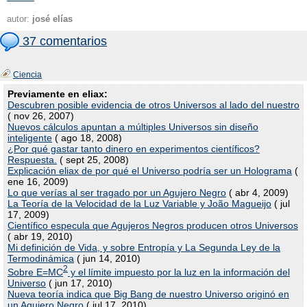
autor:
josé elías
37 comentarios
Ciencia
Previamente en eliax:
Descubren posible evidencia de otros Universos al lado del nuestro
( nov 26, 2007)
Nuevos cálculos apuntan a múltiples Universos sin diseño
inteligente
( ago 18, 2008)
¿Por qué gastar tanto dinero en experimentos científicos?
Respuesta.
( sept 25, 2008)
Explicación eliax de por qué el Universo podría ser un Holograma
(
ene 16, 2009)
Lo que verías al ser tragado por un Agujero Negro
( abr 4, 2009)
La Teoría de la Velocidad de la Luz Variable y João Magueijo
( jul
17, 2009)
Científico especula que Agujeros Negros producen otros Universos
( abr 19, 2010)
Mi definición de Vida, y sobre Entropía y La Segunda Ley de la
Termodinámica
( jun 14, 2010)
2
Sobre E=MC
y el límite impuesto por la luz en la información del
Universo
( jun 17, 2010)
Nueva teoría indica que Big Bang de nuestro Universo originó en
un Agujero Negro
( jul 17, 2010)