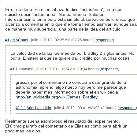
Error de dedo: En el encabezado dice 'instanánea', creo que
quisiste decir 'instantánea'. Nánea ntánea. Saludos.
Interesantísimo tema pero esta simple observación es lo único que
alcanzo a comentar en lo que me toma tiempo asimilar, aunque sea
de manera muy superficial, una parte de la idea del artículo
#1
eMACnuel
- julio 1, 2013 - 02:25 AM (02:25 horas) (
responder
)
La velocidad de la luz fue medida por bradley 2 siglos antes. No
por a. Einstein al que se quiere dar crédito por muchas cosas.
#1.1
anonimo - julio 1, 2013 - 10:34 AM (10:34 horas) (
responder
)
gracias por el comentario no conocia a este grande de la
astronomia, aprendi algo nuevo hoy pero me parece que
deberia haber mas informacion sobre el en wikipedia
http://en.wikipedia.org/wiki/James_Bradley
#1.1.1
Ariel Landaida
- julio 4, 2013 - 09:41 AM (09:41 horas) (
responder
)
Realmente suena asombroso el resultado del experimento.
El último párrafo del comentario de Elias es como para abrir un
poco mas los ojos.