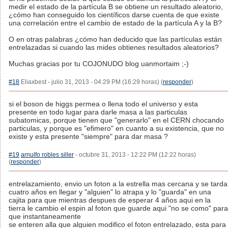
medir el estado de la partícula B se obtiene un resultado aleatorio,
¿cómo han conseguido los científicos darse cuenta de que existe
una correlación entre el cambio de estado de la partícula A y la B?
O en otras palabras ¿cómo han deducido que las partículas están
entrelazadas si cuando las mides obtienes resultados aleatorios?
Muchas gracias por tu COJONUDO blog uanmortaim ;-)
#18
Eliaxbest - julio 31, 2013 - 04:29 PM (16:29 horas) (
responder
)
si el boson de higgs permea o llena todo el universo y esta
presente en todo lugar para darle masa a las particulas
subatomicas, porque tienen que "generarlo" en el CERN chocando
particulas, y porque es "efimero" en cuanto a su existencia, que no
existe y esta presente "siempre" para dar masa ?
#19
arnulfo robles siller
- octubre 31, 2013 - 12:22 PM (12:22 horas)
(
responder
)
entrelazamiento, envio un foton a la estrella mas cercana y se tarda
cuatro años en llegar y "alguien" lo atrapa y lo "guarda" en una
cajita para que mientras despues de esperar 4 años aqui en la
tierra le cambio el espin al foton que guarde aqui "no se como" para
que instantaneamente
se enteren alla que alguien modifico el foton entrelazado, esta para