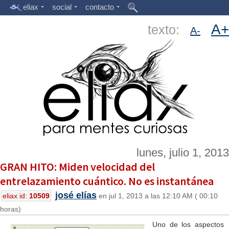
eliax
social
contacto
A+
texto:
A-
lunes, julio 1, 2013
GRAN HITO: Miden velocidad del
entrelazamiento cuántico. No es instantánea
josé elías
eliax id:
10509
en jul 1, 2013 a las 12:10 AM ( 00:10
horas)
Uno de los aspectos