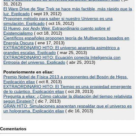
31, 2012)
El Warp Drive de Star Trek se hace más factible, más rápido que la
luz. Explicado
( sept 19, 2012)
Proponen método para saber si nuestro Universo es una
simulación. Explicado
( oct 15, 2012)
El Huevo, por Andy Weir. Extraordinario cuento sobre el
Existencialismo
( oct 18, 2012)
Científicos españoles proponen teoría de Multiversos basados en
Energía Oscura
( ene 17, 2013)
EXTRAORDINARIO HITO: El universo aparenta asimétrico a
grandes escalas. Explicado
( mar 25, 2013)
EXTRAORDINARIO HITO: Ecuación conecta Inteligencia con
Entropía del universo. Explicado
( abr 25, 2013)
Posteriormente en eliax:
Premio Nobel de Física 2013 a proponentes del Bosón de Higss.
Explicación eliax
( oct 8, 2013)
EXTRAORDINARIO HITO: El Tiempo es una propiedad emergente
de lo cuántico. Explicación eliax
( oct 28, 2013)
Pregunta a eliax: ¿Cómo calcular la dilatación del tiempo relativista
según Einstein?
( dic 7, 2013)
GRAN HITO: Simulaciones aparentan respaldar que el universo es
un holograma. Explicación eliax
( dic 16, 2013)
Comentarios