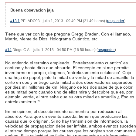
Buena obsevacion jaja
#13.1
PELADO93 - julio 1, 2013 - 09:49 PM (21:49 horas) (
responder
)
Tiene que ver con lo que pregona Gregg Braden. Con el llamado,
Matrix, Mente de Dios, Holograma Cuántico, etc.
#14
Diego C.A. - julio 1, 2013 - 04:50 PM (16:50 horas) (
responder
)
No entiendo el termino empleado. 'Entrelazamiento cuantico' es
confuso y hasta diria que absurdo. El concepto en si me permite
inventarme mi propio, diagmos, 'entrelazamiento celulosico'. Cojo
una hoja de papel, pinto la mitad de verde y la mitad de amarillo, la
corto en dos y entrego cada mitad a dos observadores separados
por diez mil millones de km. Ninguno de los dos sabe de que color
es su mitad pero cuando uno de ellos mira y descubre que es, por
ejemplo, verde, el otro sabe que su otra mitad es amarilla ¿ Eso es
entrelazamiento ?
En mi opinion, el descubrimiento es mentira por reduccion al
absurdo. Para que un evento suceda, tienen que producirse las
causas que lo originan. Si no hay transmision de informacion, la
velocidad de propagacion debe ser infinita, ambos eventos suceden
al mismo tiempo porque las causas que los originan son comunes a
ambos. Si la velocidad es finita, hay propagacion de informacion,