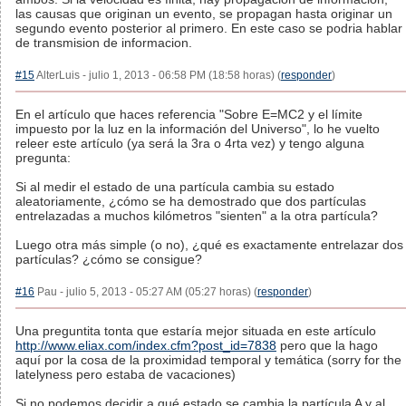
las causas que originan un evento, se propagan hasta originar un
segundo evento posterior al primero. En este caso se podria hablar
de transmision de informacion.
#15
AlterLuis - julio 1, 2013 - 06:58 PM (18:58 horas) (
responder
)
En el artículo que haces referencia "Sobre E=MC2 y el límite
impuesto por la luz en la información del Universo", lo he vuelto
releer este artículo (ya será la 3ra o 4rta vez) y tengo alguna
pregunta:
Si al medir el estado de una partícula cambia su estado
aleatoriamente, ¿cómo se ha demostrado que dos partículas
entrelazadas a muchos kilómetros "sienten" a la otra partícula?
Luego otra más simple (o no), ¿qué es exactamente entrelazar dos
partículas? ¿cómo se consigue?
#16
Pau - julio 5, 2013 - 05:27 AM (05:27 horas) (
responder
)
Una preguntita tonta que estaría mejor situada en este artículo
http://www.eliax.com/index.cfm?post_id=7838
pero que la hago
aquí por la cosa de la proximidad temporal y temática (sorry for the
latelyness pero estaba de vacaciones)
Si no podemos decidir a qué estado se cambia la partícula A y al