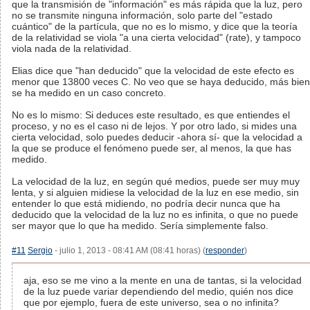
que la transmisión de "información" es más rápida que la luz, pero
no se transmite ninguna información, solo parte del "estado
cuántico" de la partícula, que no es lo mismo, y dice que la teoría
de la relatividad se viola "a una cierta velocidad" (rate), y tampoco
viola nada de la relatividad.
Elias dice que "han deducido" que la velocidad de este efecto es
menor que 13800 veces C. No veo que se haya deducido, más bien
se ha medido en un caso concreto.
No es lo mismo: Si deduces este resultado, es que entiendes el
proceso, y no es el caso ni de lejos. Y por otro lado, si mides una
cierta velocidad, solo puedes deducir -ahora sí- que la velocidad a
la que se produce el fenómeno puede ser, al menos, la que has
medido.
La velocidad de la luz, en según qué medios, puede ser muy muy
lenta, y si alguien midiese la velocidad de la luz en ese medio, sin
entender lo que está midiendo, no podría decir nunca que ha
deducido que la velocidad de la luz no es infinita, o que no puede
ser mayor que lo que ha medido. Sería simplemente falso.
#11
Sergio
- julio 1, 2013 - 08:41 AM (08:41 horas) (
responder
)
aja, eso se me vino a la mente en una de tantas, si la velocidad
de la luz puede variar dependiendo del medio, quién nos dice
que por ejemplo, fuera de este universo, sea o no infinita?