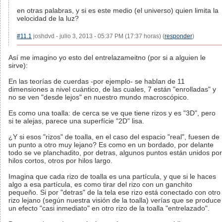
en otras palabras, y si es este medio (el universo) quien limita la
velocidad de la luz?
#11.1
joshdvd - julio 3, 2013 - 05:37 PM (17:37 horas) (
responder
)
Así me imagino yo esto del entrelazameitno (por si a alguien le
sirve):
En las teorías de cuerdas -por ejemplo- se hablan de 11
dimensiones a nivel cuántico, de las cuales, 7 están "enrolladas" y
no se ven "desde lejos" en nuestro mundo macroscópico.
Es como una toalla: de cerca se ve que tiene rizos y es "3D", pero
si te alejas, parece una superfície "2D" lisa.
¿Y si esos "rizos" de toalla, en el caso del espacio "real", fuesen de
un punto a otro muy lejano? Es como en un bordado, por delante
todo se ve planchadito, por detras, algunos puntos están unidos por
hilos cortos, otros por hilos largo.
Imagina que cada rizo de toalla es una partícula, y que si le haces
algo a esa partícula, es como tirar del rizo con un ganchito
pequeño. Si por "detras" de la tela ese rizo está conectado con otro
rizo lejano (según nuestra visión de la toalla) verías que se produce
un efecto "casi inmediato" en otro rizo de la toalla "entrelazado".