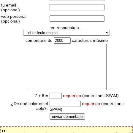
tu email
(opcional)
web personal
(opcional)
en respuesta a...
comentario de
caracteres máximo
7 + 8 =
requerido
(control anti-SPAM)
¿De qué color es el
requerido
(control anti-
cielo?:
SPAM)