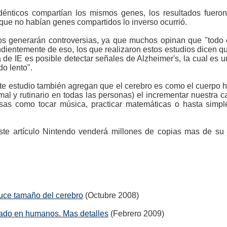
énticos compartían los mismos genes, los resultados fuero
 que no habían genes compartidos lo inverso ocurrió.
ios generarán controversias, ya que muchos opinan que "todo
ndientemente de eso, los que realizaron estos estudios dicen q
a de IE es posible detectar señales de Alzheimer's, la cual es
o lento".
ste estudio también agregan que el cerebro es como el cuerpo 
rmal y rutinario en todas las personas) el incrementar nuestra
cosas como tocar música, practicar matemáticas o hasta sim
te artículo Nintendo venderá millones de copias mas de su
uce tamaño del cerebro
(Octubre 2008)
asado en humanos. Mas detalles
(Febrero 2009)