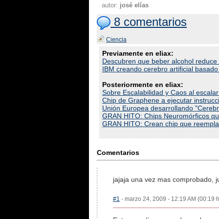
autor:
josé elías
8 comentarios
Ciencia
Previamente en eliax:
Descubren que beber alcohol reduce
IBM creando cerebro artificial basad
Posteriormente en eliax:
Sobre Escalabilidad y Caos al escala
Chip de Graphene a ejecutar instruc
Unión Europea desarrollando "Cerebr
GRAN HITO: Chips Neuromórficos que 
GRAN HITO: Crean chip que reemplaza
Comentarios
jajaja una vez mas comprobado, ju
#1
- marzo 24, 2009 - 12:19 AM (00:19 h