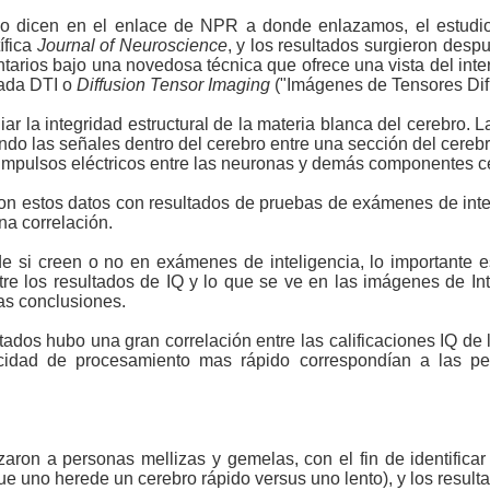
 dicen en el enlace de NPR a donde enlazamos, el estudio 
ífica
Journal of Neuroscience
, y los resultados surgieron desp
ntarios bajo una novedosa técnica que ofrece una vista del inte
ada DTI o
Diffusion Tensor Imaging
("Imágenes de Tensores Dif
ar la integridad estructural de la materia blanca del cerebro. L
ando las señales dentro del cerebro entre una sección del cerebr
 impulsos eléctricos entre las neuronas y demás componentes c
on estos datos con resultados de pruebas de exámenes de inte
una correlación.
 si creen o no en exámenes de inteligencia, lo importante e
re los resultados de IQ y lo que se ve en las imágenes de Int
as conclusiones.
dos hubo una gran correlación entre las calificaciones IQ de 
idad de procesamiento mas rápido correspondían a las per
zaron a personas mellizas y gemelas, con el fin de identifi
que uno herede un cerebro rápido versus uno lento), y los result