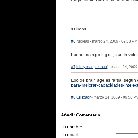
saludos.
#6
Nicolas - marzo 24, 2009 - 02:38 PM 
bueno, es algo logico, que la velo
#7
lujo y mas
(
enlace
) - marzo 24, 2009
Eso de brain age es farsa, segun 
para-mejorar-capacidades-intelect
#8
Crisxaor
- marzo 24, 2009 - 09:56 PM
Añadir Comentario
tu nombre
tu email