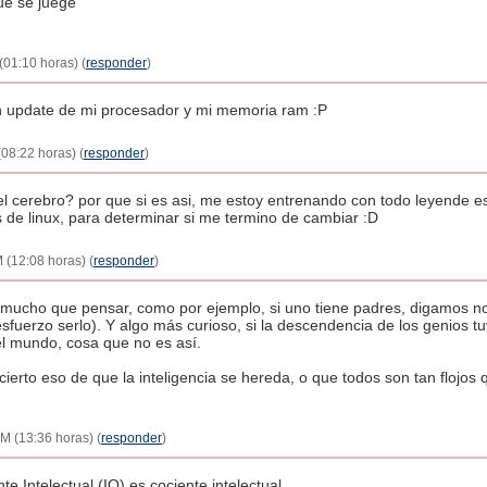
e se juege
(01:10 horas) (
responder
)
n update de mi procesador y mi memoria ram :P
08:22 horas) (
responder
)
 el cerebro? por que si es asi, me estoy entrenando con todo leyende est
 de linux, para determinar si me termino de cambiar :D
 (12:08 horas) (
responder
)
ía mucho que pensar, como por ejemplo, si uno tiene padres, digamos n
esfuerzo serlo). Y algo más curioso, si la descendencia de los genios tu
l mundo, cosa que no es así.
 cierto eso de que la inteligencia se hereda, o que todos son tan floj
M (13:36 horas) (
responder
)
e Intelectual (IQ) es cociente intelectual