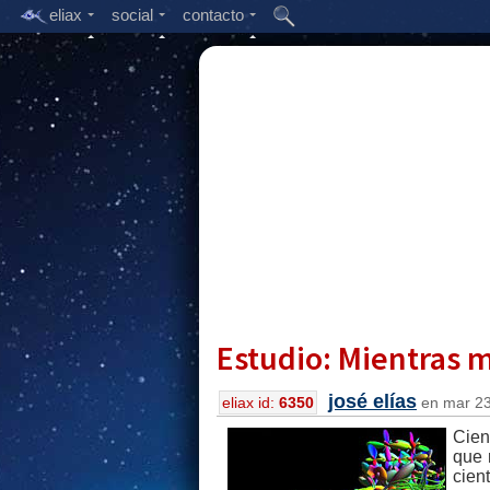
eliax
social
contacto
Estudio: Mientras m
josé elías
eliax id:
6350
en mar 23
Cien
que 
cien