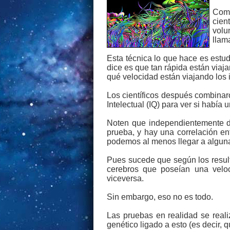
Como
cient
volu
llam
Esta técnica lo que hace es estudi
dice es que tan rápida están viaj
qué velocidad están viajando los
Los científicos después combinar
Intelectual (IQ) para ver si había 
Noten que independientemente de
prueba, y hay una correlación ent
podemos al menos llegar a algun
Pues sucede que según los resulta
cerebros que poseían una veloc
viceversa.
Sin embargo, eso no es todo.
Las pruebas en realidad se reali
genético ligado a esto (es decir, 