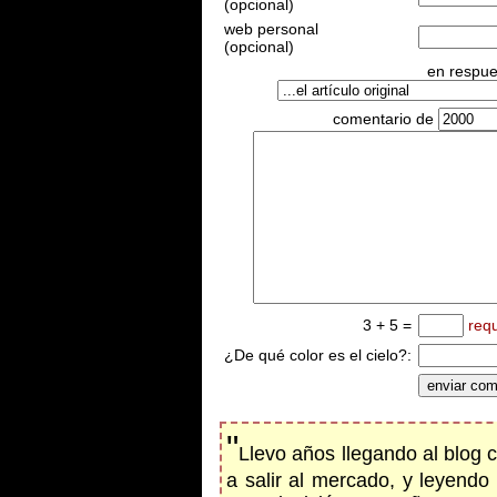
(opcional)
web personal
(opcional)
en respues
comentario de
3 + 5 =
req
¿De qué color es el cielo?:
"
Llevo años llegando al blog c
a salir al mercado, y leyendo 