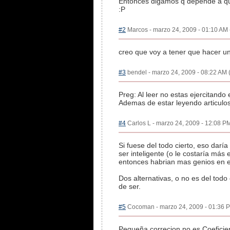
Entonces digamos q depende a qu
:P
#2
Marcos - marzo 24, 2009 - 01:10 AM 
creo que voy a tener que hacer u
#3
bendel - marzo 24, 2009 - 08:22 AM (
Preg: Al leer no estas ejercitando
Ademas de estar leyendo articulos
#4
Carlos L - marzo 24, 2009 - 12:08 PM
Si fuese del todo cierto, eso dar
ser inteligente (o le costaría más 
entonces habrian mas genios en e
Dos alternativas, o no es del todo
de ser.
#5
Cocoman - marzo 24, 2009 - 01:36 P
Pequeña correcion no es Coeficient