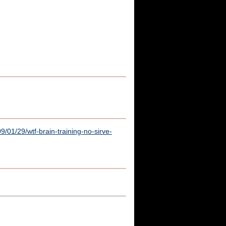
/01/29/wtf-brain-training-no-sirve-