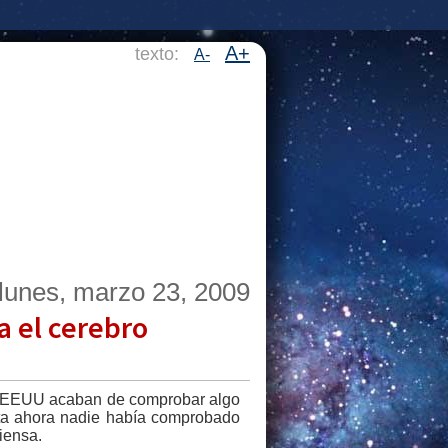
A+
texto:
A-
lunes, marzo 23, 2009
a el cerebro
s EEUU acaban de comprobar algo
sta ahora nadie había comprobado
iensa.