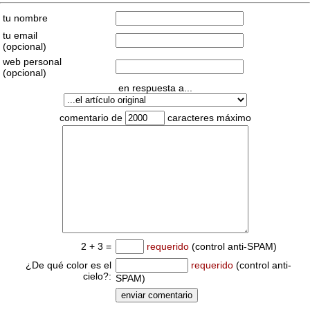
tu nombre
tu email
(opcional)
web personal
(opcional)
en respuesta a...
comentario de
caracteres máximo
2 + 3 =
requerido
(control anti-SPAM)
¿De qué color es el
requerido
(control anti-
cielo?:
SPAM)