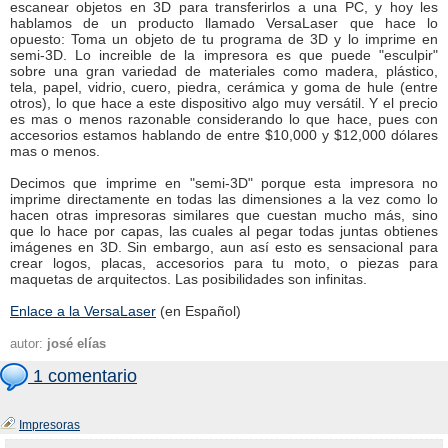
escanear objetos en 3D para transferirlos a una PC, y hoy les
hablamos de un producto llamado VersaLaser que hace lo
opuesto: Toma un objeto de tu programa de 3D y lo imprime en
semi-3D. Lo increible de la impresora es que puede "esculpir"
sobre una gran variedad de materiales como madera, plástico,
tela, papel, vidrio, cuero, piedra, cerámica y goma de hule (entre
otros), lo que hace a este dispositivo algo muy versátil. Y el precio
es mas o menos razonable considerando lo que hace, pues con
accesorios estamos hablando de entre $10,000 y $12,000 dólares
mas o menos.
Decimos que imprime en "semi-3D" porque esta impresora no
imprime directamente en todas las dimensiones a la vez como lo
hacen otras impresoras similares que cuestan mucho más, sino
que lo hace por capas, las cuales al pegar todas juntas obtienes
imágenes en 3D. Sin embargo, aun así esto es sensacional para
crear logos, placas, accesorios para tu moto, o piezas para
maquetas de arquitectos. Las posibilidades son infinitas.
Enlace a la VersaLaser
(en Español)
autor:
josé elías
1 comentario
Impresoras