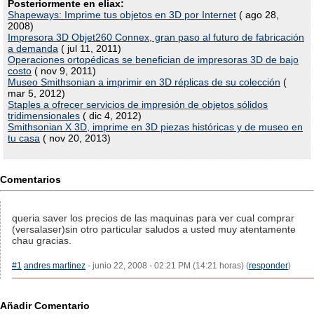
Posteriormente en eliax:
Shapeways: Imprime tus objetos en 3D por Internet
( ago 28,
2008)
Impresora 3D Objet260 Connex, gran paso al futuro de fabricación
a demanda
( jul 11, 2011)
Operaciones ortopédicas se benefician de impresoras 3D de bajo
costo
( nov 9, 2011)
Museo Smithsonian a imprimir en 3D réplicas de su colección
(
mar 5, 2012)
Staples a ofrecer servicios de impresión de objetos sólidos
tridimensionales
( dic 4, 2012)
Smithsonian X 3D, imprime en 3D piezas históricas y de museo en
tu casa
( nov 20, 2013)
Comentarios
queria saver los precios de las maquinas para ver cual comprar
(versalaser)sin otro particular saludos a usted muy atentamente
chau gracias.
#1
andres martinez
- junio 22, 2008 - 02:21 PM (14:21 horas) (
responder
)
Añadir Comentario