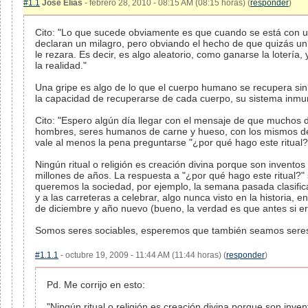
#1.1
José Elías
- febrero 28, 2010 - 08:15 AM (08:15 horas) (
responder
)
Cito: "Lo que sucede obviamente es que cuando se está con un
declaran un milagro, pero obviando el hecho de que quizás un
le rezara. Es decir, es algo aleatorio, como ganarse la loterí
la realidad."
Una gripe es algo de lo que el cuerpo humano se recupera sin 
la capacidad de recuperarse de cada cuerpo, su sistema inmun
Cito: "Espero algún día llegar con el mensaje de que muchos de
hombres, seres humanos de carne y hueso, con los mismos des
vale al menos la pena preguntarse "¿por qué hago este ritual?
Ningún ritual o religión es creación divina porque son invent
millones de años. La respuesta a "¿por qué hago este ritual?" s
queremos la sociedad, por ejemplo, la semana pasada clasifica
y a las carreteras a celebrar, algo nunca visto en la historia, e
de diciembre y año nuevo (bueno, la verdad es que antes si er
Somos seres sociables, esperemos que también seamos seres r
#1.1.1
- octubre 19, 2009 - 11:44 AM (11:44 horas) (
responder
)
Pd. Me corrijo en esto:
"Ningún ritual o religión es creación divina porque son in