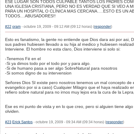
ESE LUGAR SON TODOS CULPABLE TANTOS LOS PADRES COM
UNA IGLESIA CRISTIANA, PERO NO ES VERDAD QUE SI VEO A 
PARA UN HOSPITAL O CLÍNICA MAS CERCANA.....ESTO ES UN 
TODOS....ABUSADORES!!
#22
oram
- octubre 19, 2009 - 09:12 AM (09:12 horas) (
responder
)
Esto es fanatismo, la gente no entiende que Dios dara asi por asi, Di
sus padres hubiesen llevado a su hija al medico y hubiesen realizad
Interviene. El hombre no esta claro, Dios interviene si solo si:
-Tenemos Fè en el
-Si ya dimos todo por el todo por y para algo.
-Si de humano pasa a ser algo SobreNatural para nosotros
-Si somos digno de su intervension
Señores Dios SI existe pero nosotros tenemos un mal concepto de el, 
evangelico por si a caso) Cualquier Milagro que el haya realizado 
refiero sobre natural para no irnos muy lejos era la cura de la Lepra
Ese es mi punto de vista y en lo que creo, pero si alguien tiene al
olviden.
#23
Erick Santos
- octubre 19, 2009 - 09:34 AM (09:34 horas) (
responder
)