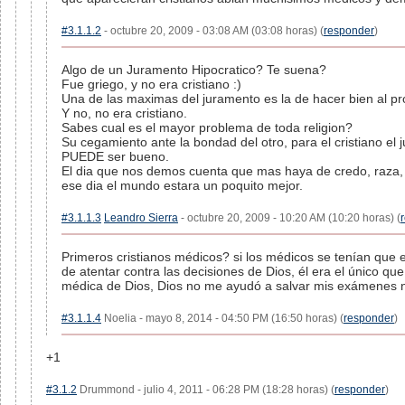
#3.1.1.2
- octubre 20, 2009 - 03:08 AM (03:08 horas) (
responder
)
Algo de un Juramento Hipocratico? Te suena?
Fue griego, y no era cristiano :)
Una de las maximas del juramento es la de hacer bien al pr
Y no, no era cristiano.
Sabes cual es el mayor problema de toda religion?
Su cegamiento ante la bondad del otro, para el cristiano el
PUEDE ser bueno.
El dia que nos demos cuenta que mas haya de credo, raza,
ese dia el mundo estara un poquito mejor.
#3.1.1.3
Leandro Sierra
- octubre 20, 2009 - 10:20 AM (10:20 horas) (
Primeros cristianos médicos? si los médicos se tenían que 
de atentar contra las decisiones de Dios, él era el único qu
médica de Dios, Dios no me ayudó a salvar mis exámenes ni
#3.1.1.4
Noelia - mayo 8, 2014 - 04:50 PM (16:50 horas) (
responder
)
+1
#3.1.2
Drummond - julio 4, 2011 - 06:28 PM (18:28 horas) (
responder
)