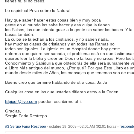
tienes fé, si no crees.
Lo espiritual Priva sobre lo Natural.
Hay que saber hacer estas cosas bien y muy poca
gente en el mundo las sabe hacer y esa culpa la tienen
los Falsos, los que intenta guiar a la gente sin saber las bases. Y l
bases también.
La culpa se la echan a los cristianos, y no saben nada.
hay muchas clases de cristianos y en todas las Ramas no
todos son iguales. La iglesia es un Hospital donde hay gente
enferma que quiere ser sanada, el problema está en que lastimosamen
quieres leer la biblia y creer en Dios no la leas y no creas. Pero lée
Conocimiento y Sabiduría que obtendrás de ella será sumamente vali
e Libro Más antiguo del mundo, ¿Por qué? Por que Este Libro es un
mundo desde miles de Años, los mensajes que tenemos son de much
Bueno creo que terminé hablando de otra cosa. Ja Ja
Cualquier cosa en las que ustedes difieran estoy a la Orden.
Elpixel@live.com
pueden escribirme ahí.
Gracias,
Sergio Faria Restrepo
#3
Sergio Faria Restrepo
- octubre 19, 2009 - 02:01 AM (02:01 horas) (
respond