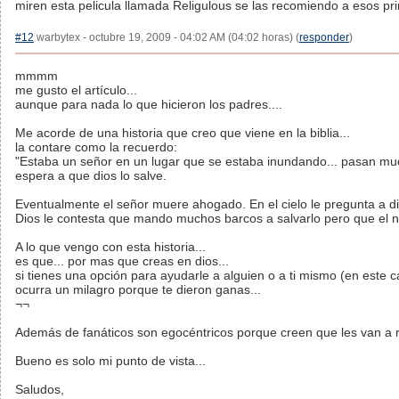
miren esta pelicula llamada Religulous se las recomiendo a esos pri
#12
warbytex - octubre 19, 2009 - 04:02 AM (04:02 horas) (
responder
)
mmmm
me gusto el artículo...
aunque para nada lo que hicieron los padres....
Me acorde de una historia que creo que viene en la biblia...
la contare como la recuerdo:
"Estaba un señor en un lugar que se estaba inundando... pasan much
espera a que dios lo salve.
Eventualmente el señor muere ahogado. En el cielo le pregunta a 
Dios le contesta que mando muchos barcos a salvarlo pero que el n
A lo que vengo con esta historia...
es que... por mas que creas en dios...
si tienes una opción para ayudarle a alguien o a ti mismo (en este c
ocurra un milagro porque te dieron ganas...
¬¬
Además de fanáticos son egocéntricos porque creen que les van a r
Bueno es solo mi punto de vista...
Saludos,