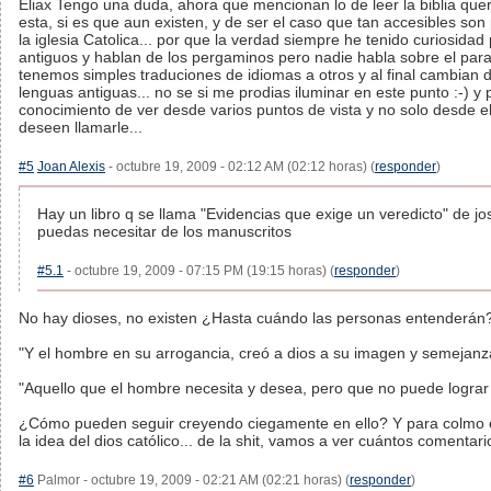
Eliax Tengo una duda, ahora que mencionan lo de leer la biblia que
esta, si es que aun existen, y de ser el caso que tan accesibles son
la iglesia Catolica... por que la verdad siempre he tenido curios
antiguos y hablan de los pergaminos pero nadie habla sobre el parad
tenemos simples traduciones de idiomas a otros y al final cambian d
lenguas antiguas... no se si me prodias iluminar en este punto :-) 
conocimiento de ver desde varios puntos de vista y no solo desde el
deseen llamarle...
#5
Joan Alexis
- octubre 19, 2009 - 02:12 AM (02:12 horas) (
responder
)
Hay un libro q se llama "Evidencias que exige un veredicto" de jo
puedas necesitar de los manuscritos
#5.1
- octubre 19, 2009 - 07:15 PM (19:15 horas) (
responder
)
No hay dioses, no existen ¿Hasta cuándo las personas entenderán
"Y el hombre en su arrogancia, creó a dios a su imagen y semejanz
"Aquello que el hombre necesita y desea, pero que no puede lograr
¿Cómo pueden seguir creyendo ciegamente en ello? Y para colmo es
la idea del dios católico... de la shit, vamos a ver cuántos comenta
#6
Palmor - octubre 19, 2009 - 02:21 AM (02:21 horas) (
responder
)