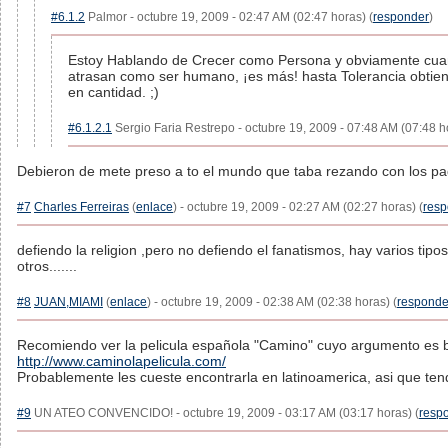
#6.1.2
Palmor - octubre 19, 2009 - 02:47 AM (02:47 horas) (
responder
)
Estoy Hablando de Crecer como Persona y obviamente cua
atrasan como ser humano, ¡es más! hasta Tolerancia obtie
en cantidad. ;)
#6.1.2.1
Sergio Faria Restrepo - octubre 19, 2009 - 07:48 AM (07:48 ho
Debieron de mete preso a to el mundo que taba rezando con los pad
#7
Charles Ferreiras
(
enlace
) - octubre 19, 2009 - 02:27 AM (02:27 horas) (
resp
defiendo la religion ,pero no defiendo el fanatismos, hay varios tipos
otros.......
#8
JUAN,MIAMI
(
enlace
) - octubre 19, 2009 - 02:38 AM (02:38 horas) (
responde
Recomiendo ver la pelicula española "Camino" cuyo argumento es b
http://www.caminolapelicula.com/
Probablemente les cueste encontrarla en latinoamerica, asi que tend
#9
UN ATEO CONVENCIDO! - octubre 19, 2009 - 03:17 AM (03:17 horas) (
resp