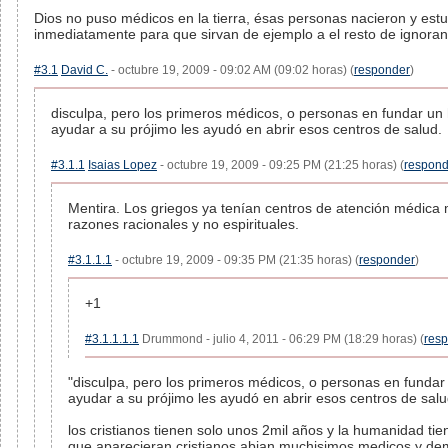
Dios no puso médicos en la tierra, ésas personas nacieron y es
inmediatamente para que sirvan de ejemplo a el resto de ignorant
#3.1
David C.
- octubre 19, 2009 - 09:02 AM (09:02 horas) (
responder
)
disculpa, pero los primeros médicos, o personas en fundar un h
ayudar a su prójimo les ayudó en abrir esos centros de salud.
#3.1.1
Isaias Lopez
- octubre 19, 2009 - 09:25 PM (21:25 horas) (
respond
Mentira. Los griegos ya tenían centros de atención médica m
razones racionales y no espirituales.
#3.1.1.1
- octubre 19, 2009 - 09:35 PM (21:35 horas) (
responder
)
+1
#3.1.1.1.1
Drummond - julio 4, 2011 - 06:29 PM (18:29 horas) (
res
"disculpa, pero los primeros médicos, o personas en fundar u
ayudar a su prójimo les ayudó en abrir esos centros de salu
los cristianos tienen solo unos 2mil años y la humanidad ti
que aparecieran cristianos abian muchisimos medicos y dem