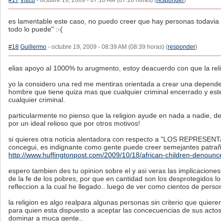
#17
Vitico
- octubre 19, 2009 - 07:10 AM (07:10 horas) (
responder
)
es lamentable este caso, no puedo creer que hay personas todavia c
todo lo puede" :-(
#18
Guillermo
- octubre 19, 2009 - 08:39 AM (08:39 horas) (
responder
)
elias apoyo al 1000% tu arugmento, estoy deacuerdo con que la rel
yo la considero una red me mentiras orientada a crear una depende
hombre que tiene quiza mas que cualquier criminal encerrado y e
cualquier criminal.
particularmente no pienso que la religion ayude en nada a nadie, d
por un ideal relioso que por otros motivos!
si quieres otra noticia alentadora con respecto a "LOS REPRESE
concegui, es indignante como gente puede creer semejantes patrañ
http://www.huffingtonpost.com/2009/10/18/african-children-denou
espero tambien des tu opinion sobre el y asi veras las implicacione
de la fe de los pobres, por que en cantidad son los desprotegidos lo
refleccion a la cual he llegado.. luego de ver como cientos de perso
la religion es algo realpara algunas personas sin criterio que quiere
para quien esta dispuesto a aceptar las concecuencias de sus actos
dominar a muca gente..