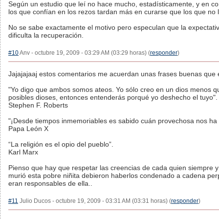
Según un estudio que leí no hace mucho, estadísticamente, y en co
los que confían en los rezos tardan más en curarse que los que no 
No se sabe exactamente el motivo pero especulan que la expectati
dificulta la recuperación.
#10
Anv - octubre 19, 2009 - 03:29 AM (03:29 horas) (
responder
)
Jajajajaaj estos comentarios me acuerdan unas frases buenas que e
"Yo digo que ambos somos ateos. Yo sólo creo en un dios menos qu
posibles dioses, entonces entenderás porqué yo deshecho el tuyo".
Stephen F. Roberts
"¡Desde tiempos inmemoriables es sabido cuán provechosa nos ha r
Papa León X
“La religión es el opio del pueblo”.
Karl Marx
Pienso que hay que respetar las creencias de cada quien siempre y
murió esta pobre niñita debieron haberlos condenado a cadena per
eran responsables de ella..
#11
Julio Ducos - octubre 19, 2009 - 03:31 AM (03:31 horas) (
responder
)