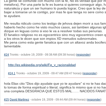
La gente se confunde con mucho con la fe, No es verdad que por 
metafora), Por una parte la fe es buena si quieres conseguir algo
naturaleza y que un ser humano lo pueda lograr, Creo que la ley de l
bajar a tomarse un te contigo, por mas fe que tenga no sere como s
te ayudare.
Me resulta ridiculo como los testigo de jehova dejen morir a sus fa
haberlo hecho como he visto muchos casos, asi tambien algunas igl
dizque en leguas como si eso le va a resolver todas sus penurias.
El fanatico religioso no es egocentrico sino muy egocentrico creen q
a los otros le dicen que son impios XD menudos subnormales.
Me pena como esta gente fanatica que con un altavoz anda bociferan
lamentable.
#24
Tronks - octubre 19, 2009 - 09:38 AM (09:38 horas) (
responder
)
http://es.wikipedia.org/wiki/Fe_y_racionalidad
#24.1
Tronks - octubre 19, 2009 - 09:47 AM (09:47 horas) (
responder
)
hola Eliax cito:"Dios dijo ayudate que yo te ayudare" si no te has 
lo tomas de forma espiritual o literal, significa lo mismo que si no 
una completa DESGRACIA QUE ESTOS MAL....... NACIDOS FANATICOS.
#25
David Martinez
- octubre 19, 2009 - 09:44 AM (09:44 horas) (
responder
)