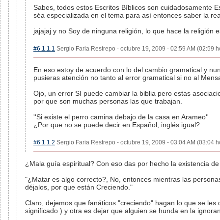
Sabes, todos estos Escritos Bíblicos son cuidadosamente E
séa especializada en el tema para así entonces saber la rea
jajajaj y no Soy de ninguna religión, lo que hace la religión 
#6.1.1.1
Sergio Faria Restrepo - octubre 19, 2009 - 02:59 AM (02:59 ho
En eso estoy de acuerdo con lo del cambio gramatical y nu
pusieras atención no tanto al error gramatical si no al Mens
Ojo, un error SI puede cambiar la biblia pero estas asocia
por que son muchas personas las que trabajan.
''Si existe el perro camina debajo de la casa en Arameo''
¿Por que no se puede decir en Español, inglés igual?
#6.1.1.2
Sergio Faria Restrepo - octubre 19, 2009 - 03:04 AM (03:04 ho
¿Mala guía espiritual? Con eso das por hecho la existencia de u
"¿Matar es algo correcto?, No, entonces mientras las persona
déjalos, por que están Creciendo."
Claro, dejemos que fanáticos "creciendo" hagan lo que se les d
significado ) y otra es dejar que alguien se hunda en la ignoran