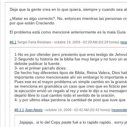
Deja que la gente crea en lo que quiera, siempre y cuando sea al
¿Matar es algo correcto?, No, entonces mientras las personas cr
por que están Creciendo.
El problema está como mencioné anteriormente es la mala Guía E
#6.1
Sergio Faria Restrepo - octubre 19, 2009 - 02:29 AM (02:29 horas) (
res
1-No es por ofender pero presiento que eres testigo de Jeho
2-Segundo tu historia de la biblia fue muy larga y no tuvo un 
debiste publicar la fuente.
3- en el primer párrafo dices:
De hecho hay diferentes tipos de Biblia, Reina Valera, Dios habl
importante como mencionaste ahí sin embargo lo importante es
Pues ese es el mayor problema un simple cambio en la gramát
se menciona en gramática un caso que creo que es ficticio pe
la ejecución envió un regalo al rey y este le dijo a su mensajero
dejarlo libre lo cual cambio todo el sentido de la oración.
4- y por ultimo eliax perdona la cantidad de post que tuve q
#6.1.1
Joan Alexis
- octubre 19, 2009 - 02:42 AM (02:42 horas) (
responde
Jajajaja.. si lo del Copy paste fué a lo rapido rapido.. sorry ja