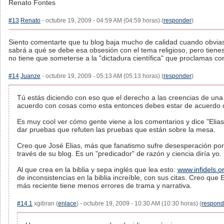
Renato Fontes
#13
Renato
- octubre 19, 2009 - 04:59 AM (04:59 horas) (
responder
)
Siento comentarte que tu blog baja mucho de calidad cuando obvias l
sabrá a qué se debe esa obsesión con el tema religioso, pero tienes
no tiene que someterse a la "dictadura científica" que proclamas con
#14
Juanze
- octubre 19, 2009 - 05:13 AM (05:13 horas) (
responder
)
Tú estás diciendo con eso que el derecho a las creencias de una
acuerdo con cosas como esta entonces debes estar de acuerdo co
Es muy cool ver cómo gente viene a los comentarios y dice "Elias,
dar pruebas que refuten las pruebas que están sobre la mesa.
Creo que José Elias, más que fanatismo sufre desesperación por 
través de su blog. Es un "predicador" de razón y ciencia diría yo.
Al que crea en la biblia y sepa inglés que lea esto:
www.infidels.o
de inconsistencias en la biblia increíble, con sus citas. Creo que 
más reciente tiene menos errores de trama y narrativa.
#14.1
xgibran (
enlace
) - octubre 19, 2009 - 10:30 AM (10:30 horas) (
respond