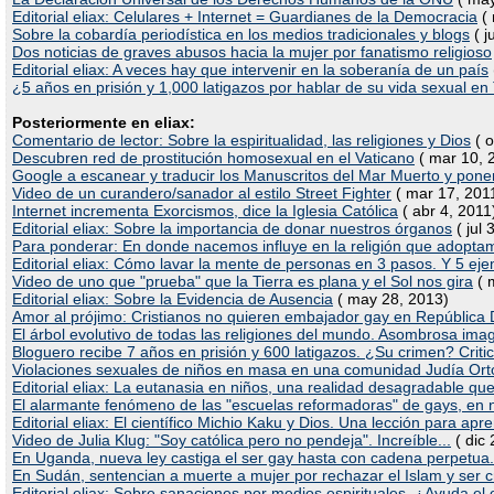
Editorial eliax: Celulares + Internet = Guardianes de la Democracia
( 
Sobre la cobardía periodística en los medios tradicionales y blogs
( j
Dos noticias de graves abusos hacia la mujer por fanatismo religioso
Editorial eliax: A veces hay que intervenir en la soberanía de un país
¿5 años en prisión y 1,000 latigazos por hablar de su vida sexual e
Posteriormente en eliax:
Comentario de lector: Sobre la espiritualidad, las religiones y Dios
( o
Descubren red de prostitución homosexual en el Vaticano
( mar 10, 
Google a escanear y traducir los Manuscritos del Mar Muerto y poner
Video de un curandero/sanador al estilo Street Fighter
( mar 17, 201
Internet incrementa Exorcismos, dice la Iglesia Católica
( abr 4, 2011
Editorial eliax: Sobre la importancia de donar nuestros órganos
( jul 
Para ponderar: En donde nacemos influye en la religión que adopta
Editorial eliax: Cómo lavar la mente de personas en 3 pasos. Y 5 eje
Video de uno que "prueba" que la Tierra es plana y el Sol nos gira
( 
Editorial eliax: Sobre la Evidencia de Ausencia
( may 28, 2013)
Amor al prójimo: Cristianos no quieren embajador gay en República
El árbol evolutivo de todas las religiones del mundo. Asombrosa imag
Bloguero recibe 7 años en prisión y 600 latigazos. ¿Su crimen? Critic
Violaciones sexuales de niños en masa en una comunidad Judía Or
Editorial eliax: La eutanasia en niños, una realidad desagradable qu
El alarmante fenómeno de las "escuelas reformadoras" de gays, en 
Editorial eliax: El científico Michio Kaku y Dios. Una lección para apr
Video de Julia Klug: "Soy católica pero no pendeja". Increíble...
( dic 
En Uganda, nueva ley castiga el ser gay hasta con cadena perpetua.
En Sudán, sentencian a muerte a mujer por rechazar el Islam y ser c
Editorial eliax: Sobre sanaciones por medios espirituales. ¿Ayuda el 