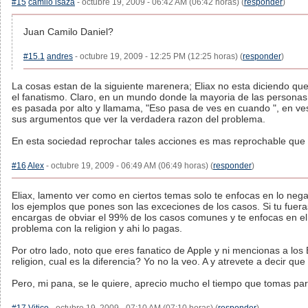
#15
camilo isaza
- octubre 19, 2009 - 06:42 AM (06:42 horas) (
responder
)
Juan Camilo Daniel?
#15.1
andres
- octubre 19, 2009 - 12:25 PM (12:25 horas) (
responder
)
La cosas estan de la siguiente marenera; Eliax no esta diciendo que
el fanatismo. Claro, en un mundo donde la mayoria de las personas 
es pasada por alto y llamama, "Eso pasa de ves en cuando ", en ve
sus argumentos que ver la verdadera razon del problema.
En esta sociedad reprochar tales acciones es mas reprochable que 
#16
Alex
- octubre 19, 2009 - 06:49 AM (06:49 horas) (
responder
)
Eliax, lamento ver como en ciertos temas solo te enfocas en lo nega
los ejemplos que pones son las exceciones de los casos. Si tu fuera
encargas de obviar el 99% de los casos comunes y te enfocas en el 
problema con la religion y ahi lo pagas.
Por otro lado, noto que eres fanatico de Apple y ni mencionas a los
religion, cual es la diferencia? Yo no la veo. A y atrevete a decir que
Pero, mi pana, se le quiere, aprecio mucho el tiempo que tomas para e