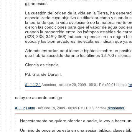
gigantescos.
La cuestión del origen de la vida en la Tierra, ha genera
especializado cuyo objetivo es dilucidar cómo y cuando s
la teoría de que la vida evolucionó de la materia inerte
dieron las condiciones para que el vapor de agua pudier
cuando la proporción entre los isótopos estables de car
(32S, 33S, 34S y 36S) inducen a pensar en un origen bi
época y los biomarcadores moleculares indican que ya exis
Además entrarían aquí ideas e hipótesis sobre un posible 
que habría sucedido durante los últimos 13.700 millones 
Ciencia es ciencia.
Pd. Grande Darwin.
#1.1.1.2.1
Anónimo - octubre 20, 2009 - 08:01 PM (20:01 horas) (
r
estoy de acuerdo contigo
#1.1.2
Fabio
- octubre 19, 2009 - 06:09 PM (18:09 horas) (
responder
)
Honestamente no quiero ofender a nadie, le voy a hacer un
Un niño de once años esta en una sesion biblica, clases bibl