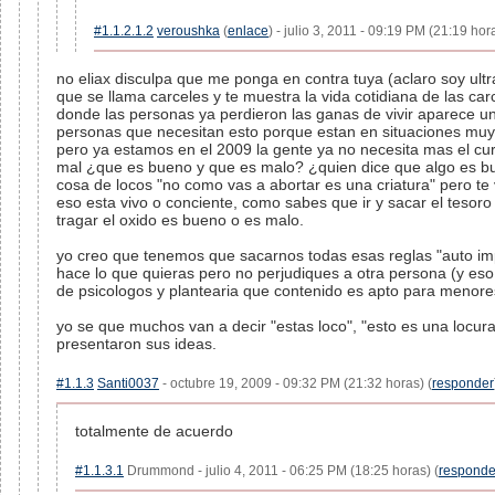
#1.1.2.1.2
veroushka
(
enlace
) - julio 3, 2011 - 09:19 PM (21:19 hora
no eliax disculpa que me ponga en contra tuya (aclaro soy ul
que se llama carceles y te muestra la vida cotidiana de las ca
donde las personas ya perdieron las ganas de vivir aparece un 
personas que necesitan esto porque estan en situaciones muy 
pero ya estamos en el 2009 la gente ya no necesita mas el curro
mal ¿que es bueno y que es malo? ¿quien dice que algo es bu
cosa de locos "no como vas a abortar es una criatura" pero te
eso esta vivo o conciente, como sabes que ir y sacar el tesor
tragar el oxido es bueno o es malo.
yo creo que tenemos que sacarnos todas esas reglas "auto imp
hace lo que quieras pero no perjudiques a otra persona (y eso 
de psicologos y plantearia que contenido es apto para menores
yo se que muchos van a decir "estas loco", "esto es una locur
presentaron sus ideas.
#1.1.3
Santi0037
- octubre 19, 2009 - 09:32 PM (21:32 horas) (
responder
totalmente de acuerdo
#1.1.3.1
Drummond - julio 4, 2011 - 06:25 PM (18:25 horas) (
responde