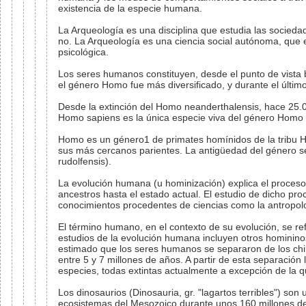
existencia de la especie humana.
La Arqueología es una disciplina que estudia las socieda
no. La Arqueología es una ciencia social autónoma, que e
psicológica.
Los seres humanos constituyen, desde el punto de vista 
el género Homo fue más diversificado, y durante el últim
Desde la extinción del Homo neanderthalensis, hace 25.0
Homo sapiens es la única especie viva del género Homo 
Homo es un género1 de primates homínidos de la tribu 
sus más cercanos parientes. La antigüedad del género s
rudolfensis).
La evolución humana (u hominización) explica el proces
ancestros hasta el estado actual. El estudio de dicho pr
conocimientos procedentes de ciencias como la antropología
El término humano, en el contexto de su evolución, se re
estudios de la evolución humana incluyen otros homininos
estimado que los seres humanos se separaron de los chi
entre 5 y 7 millones de años. A partir de esta separación
especies, todas extintas actualmente a excepción de la 
Los dinosaurios (Dinosauria, gr. "lagartos terribles") s
ecosistemas del Mesozoico durante unos 160 millones de