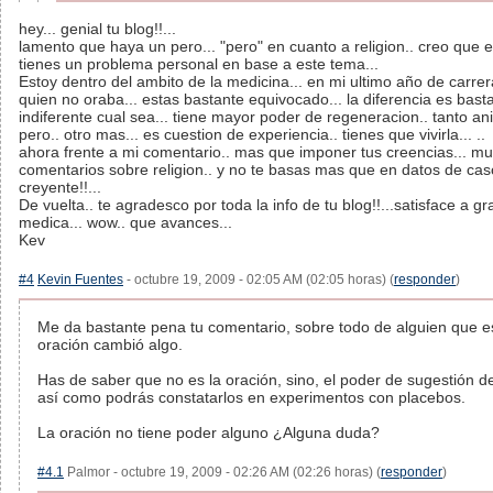
hey... genial tu blog!!...
lamento que haya un pero... "pero" en cuanto a religion.. creo que es
tienes un problema personal en base a este tema...
Estoy dentro del ambito de la medicina... en mi ultimo año de carrer
quien no oraba... estas bastante equivocado... la diferencia es bas
indiferente cual sea... tiene mayor poder de regeneracion.. tanto anim
pero.. otro mas... es cuestion de experiencia.. tienes que vivirla... ..
ahora frente a mi comentario.. mas que imponer tus creencias... mue
comentarios sobre religion.. y no te basas mas que en datos de cas
creyente!!...
De vuelta.. te agradesco por toda la info de tu blog!!...satisface a g
medica... wow.. que avances...
Kev
#4
Kevin Fuentes
- octubre 19, 2009 - 02:05 AM (02:05 horas) (
responder
)
Me da bastante pena tu comentario, sobre todo de alguien que e
oración cambió algo.
Has de saber que no es la oración, sino, el poder de sugestión de
así como podrás constatarlos en experimentos con placebos.
La oración no tiene poder alguno ¿Alguna duda?
#4.1
Palmor - octubre 19, 2009 - 02:26 AM (02:26 horas) (
responder
)