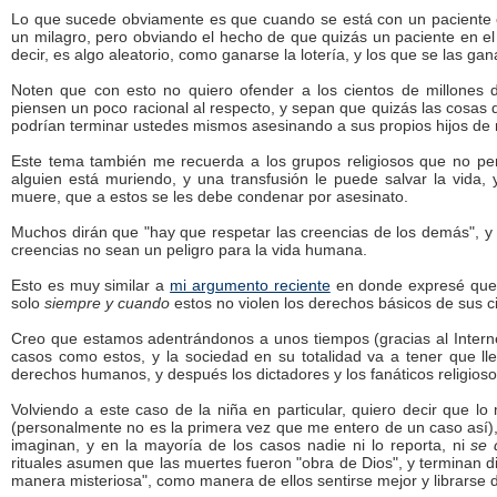
Lo que sucede obviamente es que cuando se está con un paciente e
un milagro, pero obviando el hecho de que quizás un paciente en el
decir, es algo aleatorio, como ganarse la lotería, y los que se las g
Noten que con esto no quiero ofender a los cientos de millones
piensen un poco racional al respecto, y sepan que quizás las cosas 
podrían terminar ustedes mismos asesinando a sus propios hijos de 
Este tema también me recuerda a los grupos religiosos que no per
alguien está muriendo, y una transfusión le puede salvar la vida, y 
muere, que a estos se les debe condenar por asesinato.
Muchos dirán que "hay que respetar las creencias de los demás", 
creencias no sean un peligro para la vida humana.
Esto es muy similar a
mi argumento reciente
en donde expresé que 
solo
siempre y cuando
estos no violen los derechos básicos de sus 
Creo que estamos adentrándonos a unos tiempos (gracias al Intern
casos como estos, y la sociedad en su totalidad va a tener que ll
derechos humanos, y después los dictadores y los fanáticos religioso
Volviendo a este caso de la niña en particular, quiero decir que l
(personalmente no es la primera vez que me entero de un caso así
imaginan, y en la mayoría de los casos nadie ni lo reporta, ni
se 
rituales asumen que las muertes fueron "obra de Dios", y terminan d
manera misteriosa", como manera de ellos sentirse mejor y librarse d