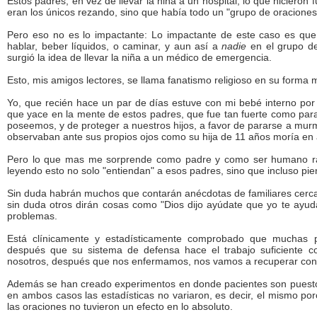
Estos padres, en vez de llevar la niña a un hospital, lo que hicieron
eran los únicos rezando, sino que había todo un "grupo de oraciones"
Pero eso no es lo impactante: Lo impactante de este caso es que
hablar, beber líquidos, o caminar, y aun así a
nadie
en el grupo de
surgió la idea de llevar la niña a un médico de emergencia.
Esto, mis amigos lectores, se llama fanatismo religioso en su forma m
Yo, que recién hace un par de días estuve con mi bebé interno po
que yace en la mente de estos padres, que fue tan fuerte como para 
poseemos, y de proteger a nuestros hijos, a favor de pararse a mur
observaban ante sus propios ojos como su hija de 11 años moría en
Pero lo que mas me sorprende como padre y como ser humano raci
leyendo esto no solo "entiendan" a esos padres, sino que incluso pi
Sin duda habrán muchos que contarán anécdotas de familiares cerc
sin duda otros dirán cosas como "Dios dijo ayúdate que yo te ayud
problemas.
Está clínicamente y estadísticamente comprobado que muchas 
después que su sistema de defensa hace el trabajo suficiente c
nosotros, después que nos enfermamos, nos vamos a recuperar con 
Además se han creado experimentos en donde pacientes son puestos
en ambos casos las estadísticas no variaron, es decir, el mismo por
las oraciones no tuvieron un efecto en lo absoluto.