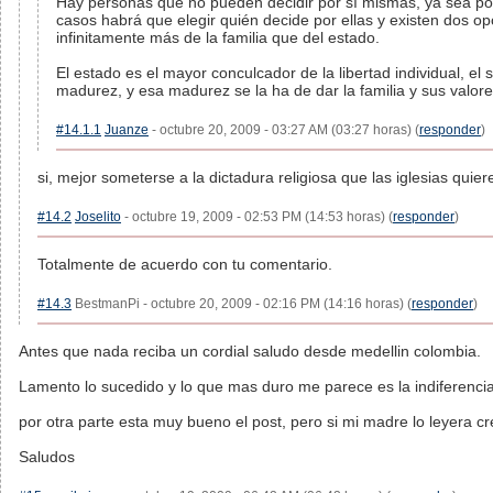
Hay personas que no pueden decidir por sí mismas, ya sea po
casos habrá que elegir quién decide por ellas y existen dos opc
infinitamente más de la familia que del estado.
El estado es el mayor conculcador de la libertad individual, el 
madurez, y esa madurez se la ha de dar la familia y sus valore
#14.1.1
Juanze
- octubre 20, 2009 - 03:27 AM (03:27 horas) (
responder
)
si, mejor someterse a la dictadura religiosa que las iglesias quie
#14.2
Joselito
- octubre 19, 2009 - 02:53 PM (14:53 horas) (
responder
)
Totalmente de acuerdo con tu comentario.
#14.3
BestmanPi - octubre 20, 2009 - 02:16 PM (14:16 horas) (
responder
)
Antes que nada reciba un cordial saludo desde medellin colombia.
Lamento lo sucedido y lo que mas duro me parece es la indiferencia
por otra parte esta muy bueno el post, pero si mi madre lo leyera 
Saludos