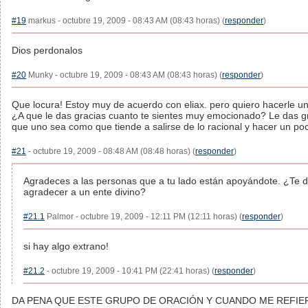
#19
markus - octubre 19, 2009 - 08:43 AM (08:43 horas) (
responder
)
Dios perdonalos
#20
Munky - octubre 19, 2009 - 08:43 AM (08:43 horas) (
responder
)
Que locura! Estoy muy de acuerdo con eliax. pero quiero hacerle u
¿A que le das gracias cuanto te sientes muy emocionado? Le das g
que uno sea como que tiende a salirse de lo racional y hacer un poc
#21
- octubre 19, 2009 - 08:48 AM (08:48 horas) (
responder
)
Agradeces a las personas que a tu lado están apoyándote. ¿Te 
agradecer a un ente divino?
#21.1
Palmor - octubre 19, 2009 - 12:11 PM (12:11 horas) (
responder
)
si hay algo extrano!
#21.2
- octubre 19, 2009 - 10:41 PM (22:41 horas) (
responder
)
DA PENA QUE ESTE GRUPO DE ORACIÓN Y CUANDO ME REFIER