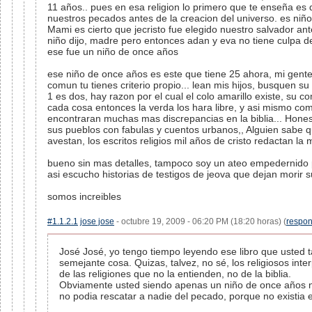
11 años.. pues en esa religion lo primero que te enseña es q
nuestros pecados antes de la creacion del universo. es niñ
Mami es cierto que jecristo fue elegido nuestro salvador ant
niño dijo, madre pero entonces adan y eva no tiene culpa d
ese fue un niño de once años
ese niño de once años es este que tiene 25 ahora, mi gent
comun tu tienes criterio propio... lean mis hijos, busquen su
1 es dos, hay razon por el cual el colo amarillo existe, su c
cada cosa entonces la verda los hara libre, y asi mismo c
encontraran muchas mas discrepancias en la biblia... Honest
sus pueblos con fabulas y cuentos urbanos,, Alguien sabe q
avestan, los escritos religios mil años de cristo redactan la 
bueno sin mas detalles, tampoco soy un ateo empedernido per
asi escucho historias de testigos de jeova que dejan morir 
somos increibles
#1.1.2.1
jose jose
- octubre 19, 2009 - 06:20 PM (18:20 horas) (
respo
José José, yo tengo tiempo leyendo ese libro que usted t
semejante cosa. Quizas, talvez, no sé, los religiosos inte
de las religiones que no la entienden, no de la biblia.
Obviamente usted siendo apenas un niño de once años 
no podia rescatar a nadie del pecado, porque no existia 