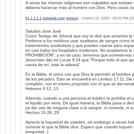
A veces las mismas religiones son culpables que existan ta
deberia hacercar más al hombre con Dios. Pero cosas co
#1.1.2.1.1
majarete.com
(
enlace
) - octubre 20, 2009 - 08:03 PM (20
Saludos José José
Como Testigo de Jehová que soy te diré que amamos la v
Pedimos a los médicos usar sustitutos de sangre como lo e
tratamientos sustitutivos y que pueden usarse para expan
en casi todos los hospitales modernos. No aceptamos 
PROHIBICIÓN", y en tal caso, tenemos que someternos a
Jesucristo dijo en Lucas 9:24 que "Porque todo el que qui
causa de mí, éste la salvará".
En la Biblia, el único uso que Dios le permitió al hombre pa
de los pecados. Esto se encuentra en Levitico 17:11. De
completo, con el mismo propósito con el que se derramab
Hebreos 9:12, 13.
Además, cuando a una persona el médico le prohibe el uso
el líquido por vena. De igual manera, la Biblia pasa a d
ya dar uso de ninguna clase a la sangre, ni comerla, ni sa
Hechos 15:28, 29.
Aprecio la inquietud de ustedes, sin embargo a veces hab
conocer lo que la Biblia dice. Espero que cuando toquen 
preguntas :)