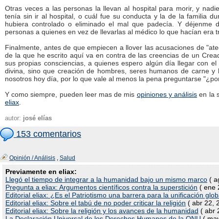
Otras veces a las personas la llevan al hospital para morir, y nad
tenía sin ir al hospital, o cuál fue su conducta y la de la familia
hubiera controlado o eliminado el mal que padecía. Y déjenme d
personas a quienes en vez de llevarlas al médico lo que hacían era t
Finalmente, antes de que empiecen a llover las acusaciones de "ateo
de la que he escrito aquí va en contra de las creencias de un Cread
sus propias consciencias, a quienes espero algún día llegar con e
divina, sino que creación de hombres, seres humanos de carne y
nosotros hoy día, por lo que vale al menos la pena preguntarse "¿por
Y como siempre, pueden leer mas de mis
opiniones y análisis
en la 
eliax
.
autor:
josé elías
153 comentarios
Opinión / Análisis
,
Salud
Previamente en eliax:
Llegó el tiempo de integrar a la humanidad bajo un mismo marco
( a
Pregunta a eliax: Argumentos científicos contra la superstición
( ene 
Editorial eliax: ¿Es el Patriotismo una barrera para la unificación glob
Editorial eliax: Sobre el tabú de no poder criticar la religión
( abr 22, 
Editorial eliax: Sobre la religión y los avances de la humanidad
( abr 
La Declaración Universal de los Derechos Humanos de la ONU
( may