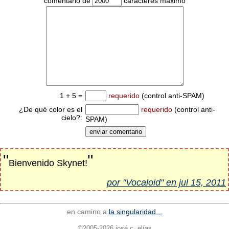
comentario de
caracteres máximo
1 + 5 =
requerido
(control anti-SPAM)
¿De qué color es el
requerido
(control anti-
cielo?:
SPAM)
"
"
Bienvenido Skynet!
por "Vocaloid" en jul 15, 2011
en camino a
la singularidad...
©2005-2026 josé c. elías