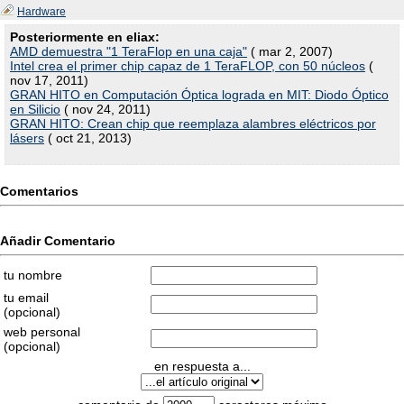
Hardware
Posteriormente en eliax:
AMD demuestra "1 TeraFlop en una caja"
( mar 2, 2007)
Intel crea el primer chip capaz de 1 TeraFLOP, con 50 núcleos
(
nov 17, 2011)
GRAN HITO en Computación Óptica lograda en MIT: Diodo Óptico
en Silicio
( nov 24, 2011)
GRAN HITO: Crean chip que reemplaza alambres eléctricos por
lásers
( oct 21, 2013)
Comentarios
Añadir Comentario
tu nombre
tu email
(opcional)
web personal
(opcional)
en respuesta a...