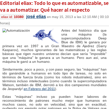
Editorial eliax: Todo lo que es automatizable, se
va a automatizar. Qué hacer al respecto
josé elías
eliax id:
10380
en may 15, 2013 a las 12:10 AM ( 00:10
horas)
Antes del histórico día que
una máquina (la
supercomputadora Deep
Blue de IBM) le ganara por
primera vez en 1997 a un Gran Maestro de Ajedrez (Garry
Kasparov), muchos ignorantes de las matemáticas y las reglas
básicas que rigen nuestro universo decían que sería "imposible"
que una "máquina" le ganara a un humano. Pero aun así, una
máquina le ganó a un humano.
Similarmente, poco a poco, y con paso seguro, las "máquinas" han
ido ganándole a humanos en todo tipo de tareas, no solo en
términos de fuerza bruta (como los robots industriales), sino en
términos incluso intelectuales (como cuando la supercomputadora
Watson, también de IBM, derrotó a los dos campeones mundiales
de
Jeopardy!
en Febrero del 2011
).
Estas "máquinas" incluso ya pueden hacer labores de
reconocimiento de patrones mucho mejor que humanos en
muchos casos, no solo en velocidad, sino que en exactitud,
pudiendo por ejemplo notar patrones en la Bolsa de Valores que