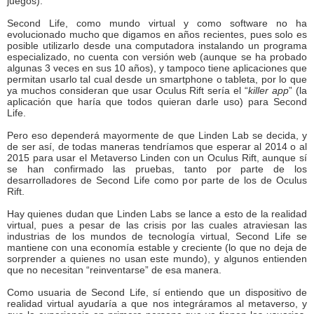
juegos).
Second Life, como mundo virtual y como software no ha
evolucionado mucho que digamos en años recientes, pues solo es
posible utilizarlo desde una computadora instalando un programa
especializado, no cuenta con versión web (aunque se ha probado
algunas 3 veces en sus 10 años), y tampoco tiene aplicaciones que
permitan usarlo tal cual desde un smartphone o tableta, por lo que
ya muchos consideran que usar Oculus Rift sería el “
killer app
” (la
aplicación que haría que todos quieran darle uso) para Second
Life.
Pero eso dependerá mayormente de que Linden Lab se decida, y
de ser así, de todas maneras tendríamos que esperar al 2014 o al
2015 para usar el Metaverso Linden con un Oculus Rift, aunque sí
se han confirmado las pruebas, tanto por parte de los
desarrolladores de Second Life como por parte de los de Oculus
Rift.
Hay quienes dudan que Linden Labs se lance a esto de la realidad
virtual, pues a pesar de las crisis por las cuales atraviesan las
industrias de los mundos de tecnología virtual, Second Life se
mantiene con una economía estable y creciente (lo que no deja de
sorprender a quienes no usan este mundo), y algunos entienden
que no necesitan “reinventarse” de esa manera.
Como usuaria de Second Life, sí entiendo que un dispositivo de
realidad virtual ayudaría a que nos integráramos al metaverso, y