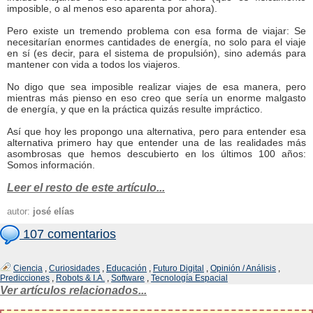
imposible, o al menos eso aparenta por ahora).
Pero existe un tremendo problema con esa forma de viajar: Se
necesitarían enormes cantidades de energía, no solo para el viaje
en sí (es decir, para el sistema de propulsión), sino además para
mantener con vida a todos los viajeros.
No digo que sea imposible realizar viajes de esa manera, pero
mientras más pienso en eso creo que sería un enorme malgasto
de energía, y que en la práctica quizás resulte impráctico.
Así que hoy les propongo una alternativa, pero para entender esa
alternativa primero hay que entender una de las realidades más
asombrosas que hemos descubierto en los últimos 100 años:
Somos información.
Leer el resto de este artículo...
autor:
josé elías
107 comentarios
Ciencia
,
Curiosidades
,
Educación
,
Futuro Digital
,
Opinión / Análisis
,
Predicciones
,
Robots & I.A.
,
Software
,
Tecnología Espacial
Ver artículos relacionados...