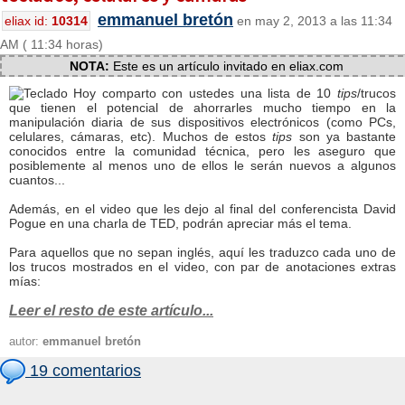
emmanuel bretón
eliax id:
10314
en may 2, 2013 a las 11:34
AM ( 11:34 horas)
NOTA:
Este es un artículo invitado en eliax.com
Hoy comparto con ustedes una lista de 10
tips
/trucos
que tienen el potencial de ahorrarles mucho tiempo en la
manipulación diaria de sus dispositivos electrónicos (como PCs,
celulares, cámaras, etc). Muchos de estos
tips
son ya bastante
conocidos entre la comunidad técnica, pero les aseguro que
posiblemente al menos uno de ellos le serán nuevos a algunos
cuantos...
Además, en el video que les dejo al final del conferencista David
Pogue en una charla de TED, podrán apreciar más el tema.
Para aquellos que no sepan inglés, aquí les traduzco cada uno de
los trucos mostrados en el video, con par de anotaciones extras
mías:
Leer el resto de este artículo...
autor:
emmanuel bretón
19 comentarios