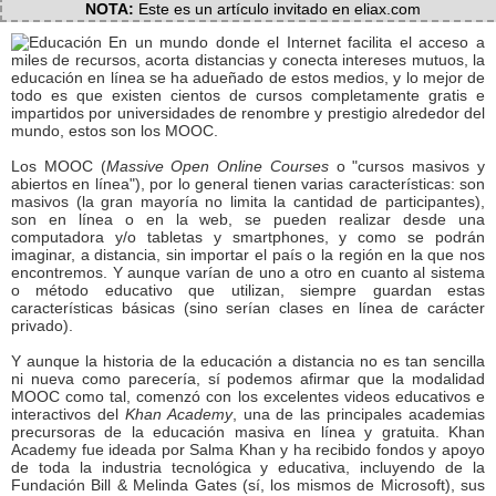
NOTA:
Este es un artículo invitado en eliax.com
En un mundo donde el Internet facilita el acceso a
miles de recursos, acorta distancias y conecta intereses mutuos, la
educación en línea se ha adueñado de estos medios, y lo mejor de
todo es que existen cientos de cursos completamente gratis e
impartidos por universidades de renombre y prestigio alrededor del
mundo, estos son los MOOC.
Los MOOC (
Massive Open Online Courses
o "cursos masivos y
abiertos en línea"), por lo general tienen varias características: son
masivos (la gran mayoría no limita la cantidad de participantes),
son en línea o en la web, se pueden realizar desde una
computadora y/o tabletas y smartphones, y como se podrán
imaginar, a distancia, sin importar el país o la región en la que nos
encontremos. Y aunque varían de uno a otro en cuanto al sistema
o método educativo que utilizan, siempre guardan estas
características básicas (sino serían clases en línea de carácter
privado).
Y aunque la historia de la educación a distancia no es tan sencilla
ni nueva como parecería, sí podemos afirmar que la modalidad
MOOC como tal, comenzó con los excelentes videos educativos e
interactivos del
Khan Academy
, una de las principales academias
precursoras de la educación masiva en línea y gratuita. Khan
Academy fue ideada por Salma Khan y ha recibido fondos y apoyo
de toda la industria tecnológica y educativa, incluyendo de la
Fundación Bill & Melinda Gates (sí, los mismos de Microsoft), sus