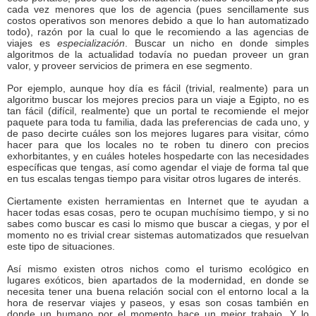
cada vez menores que los de agencia (pues sencillamente sus
costos operativos son menores debido a que lo han automatizado
todo), razón por la cual lo que le recomiendo a las agencias de
viajes es
especialización
. Buscar un nicho en donde simples
algoritmos de la actualidad todavía no puedan proveer un gran
valor, y proveer servicios de primera en ese segmento.
Por ejemplo, aunque hoy día es fácil (trivial, realmente) para un
algoritmo buscar los mejores precios para un viaje a Egipto, no es
tan fácil (difícil, realmente) que un portal te recomiende el mejor
paquete para toda tu familia, dada las preferencias de cada uno, y
de paso decirte cuáles son los mejores lugares para visitar, cómo
hacer para que los locales no te roben tu dinero con precios
exhorbitantes, y en cuáles hoteles hospedarte con las necesidades
específicas que tengas, así como agendar el viaje de forma tal que
en tus escalas tengas tiempo para visitar otros lugares de interés.
Ciertamente existen herramientas en Internet que te ayudan a
hacer todas esas cosas, pero te ocupan muchísimo tiempo, y si no
sabes como buscar es casi lo mismo que buscar a ciegas, y por el
momento no es trivial crear sistemas automatizados que resuelvan
este tipo de situaciones.
Así mismo existen otros nichos como el turismo ecológico en
lugares exóticos, bien apartados de la modernidad, en donde se
necesita tener una buena relación social con el entorno local a la
hora de reservar viajes y paseos, y esas son cosas también en
donde un humano por el momento hace un mejor trabajo. Y lo