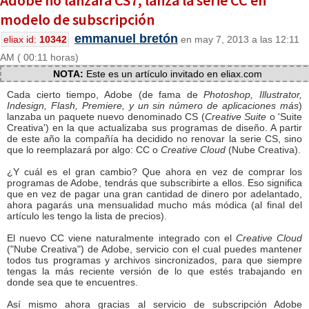
Adobe no lanzará CS7, lanza la serie CC en
modelo de subscripción
emmanuel bretón
eliax id:
10342
en may 7, 2013 a las 12:11
AM ( 00:11 horas)
NOTA:
Este es un artículo invitado en eliax.com
Cada cierto tiempo, Adobe (de fama de
Photoshop, Illustrator,
Indesign, Flash, Premiere, y un sin número de aplicaciones más
)
lanzaba un paquete nuevo denominado CS (
Creative Suite
o 'Suite
Creativa') en la que actualizaba sus programas de diseño. A partir
de este año la compañía ha decidido no renovar la serie CS, sino
que lo reemplazará por algo: CC o
Creative Cloud
(Nube Creativa).
¿Y cuál es el gran cambio? Que ahora en vez de comprar los
programas de Adobe, tendrás que subscribirte a ellos. Eso significa
que en vez de pagar una gran cantidad de dinero por adelantado,
ahora pagarás una mensualidad mucho más módica (al final del
artículo les tengo la lista de precios).
El nuevo CC viene naturalmente integrado con el
Creative Cloud
("Nube Creativa") de Adobe, servicio con el cual puedes mantener
todos tus programas y archivos sincronizados, para que siempre
tengas la más reciente versión de lo que estés trabajando en
donde sea que te encuentres.
Así mismo ahora gracias al servicio de subscripción Adobe