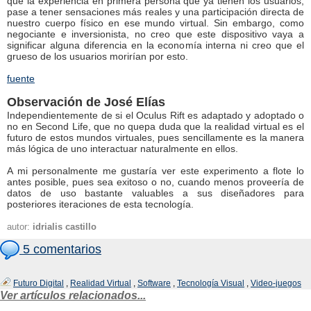
que la experiencia en primera persona que ya tienen los usuarios,
pase a tener sensaciones más reales y una participación directa de
nuestro cuerpo físico en ese mundo virtual. Sin embargo, como
negociante e inversionista, no creo que este dispositivo vaya a
significar alguna diferencia en la economía interna ni creo que el
grueso de los usuarios morirían por esto.
fuente
Observación de José Elías
Independientemente de si el Oculus Rift es adaptado y adoptado o
no en Second Life, que no quepa duda que la realidad virtual es el
futuro de estos mundos virtuales, pues sencillamente es la manera
más lógica de uno interactuar naturalmente en ellos.
A mi personalmente me gustaría ver este experimento a flote lo
antes posible, pues sea exitoso o no, cuando menos proveería de
datos de uso bastante valuables a sus diseñadores para
posteriores iteraciones de esta tecnología.
autor:
idrialis castillo
5 comentarios
Futuro Digital
,
Realidad Virtual
,
Software
,
Tecnología Visual
,
Video-juegos
Ver artículos relacionados...