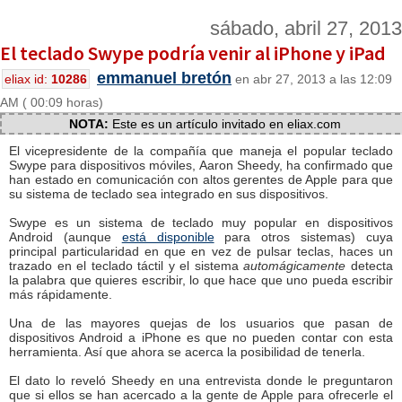
sábado, abril 27, 2013
El teclado Swype podría venir al iPhone y iPad
emmanuel bretón
eliax id:
10286
en abr 27, 2013 a las 12:09
AM ( 00:09 horas)
NOTA:
Este es un artículo invitado en eliax.com
El vicepresidente de la compañía que maneja el popular teclado
Swype para dispositivos móviles, Aaron Sheedy, ha confirmado que
han estado en comunicación con altos gerentes de Apple para que
su sistema de teclado sea integrado en sus dispositivos.
Swype es un sistema de teclado muy popular en dispositivos
Android (aunque
está disponible
para otros sistemas) cuya
principal particularidad en que en vez de pulsar teclas, haces un
trazado en el teclado táctil y el sistema
automágicamente
detecta
la palabra que quieres escribir, lo que hace que uno pueda escribir
más rápidamente.
Una de las mayores quejas de los usuarios que pasan de
dispositivos Android a iPhone es que no pueden contar con esta
herramienta. Así que ahora se acerca la posibilidad de tenerla.
El dato lo reveló Sheedy en una entrevista donde le preguntaron
que si ellos se han acercado a la gente de Apple para ofrecerle el