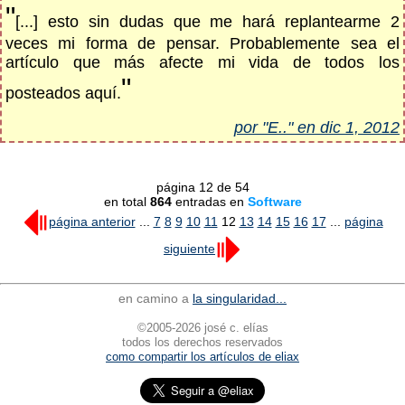
"
[...] esto sin dudas que me hará replantearme 2
veces mi forma de pensar. Probablemente sea el
artículo que más afecte mi vida de todos los
"
posteados aquí.
por "E.." en dic 1, 2012
página 12 de 54
en total
864
entradas en
Software
página anterior
...
7
8
9
10
11
12
13
14
15
16
17
...
página
siguiente
en camino a
la singularidad...
©2005-2026 josé c. elías
todos los derechos reservados
como compartir los artículos de eliax