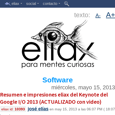
eliax
social
contacto
A+
texto:
A-
Software
miércoles, mayo 15, 2013
Resumen e impresiones eliax del Keynote del
Google I/O 2013 (ACTUALIZADO con video)
josé elías
eliax id:
10393
en may 15, 2013 a las 06:07 PM ( 18:07