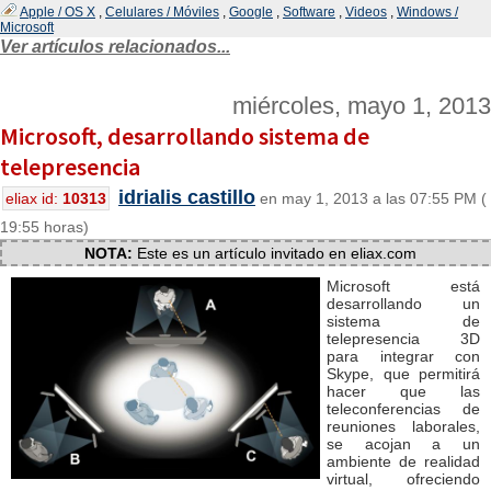
Apple / OS X
,
Celulares / Móviles
,
Google
,
Software
,
Videos
,
Windows /
Microsoft
Ver artículos relacionados...
miércoles, mayo 1, 2013
Microsoft, desarrollando sistema de
telepresencia
idrialis castillo
eliax id:
10313
en may 1, 2013 a las 07:55 PM (
19:55 horas)
NOTA:
Este es un artículo invitado en eliax.com
Microsoft está
desarrollando un
sistema de
telepresencia 3D
para integrar con
Skype, que permitirá
hacer que las
teleconferencias de
reuniones laborales,
se acojan a un
ambiente de realidad
virtual, ofreciendo