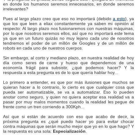
en donde los humanos seremos innecesarios, en donde seremos
irrelevantes?
Pues al largo plazo creo que eso no importará (debido
a esto
), ya
que los que leen a eliax constantemente ya saben mi opinión al
respecto: Al largo plazo nos fusionaremos con nuestras máquinas,
por lo que nosotros seremos ellos, así que no importará este tema
ya que en un futuro quizás no muy lejano cada uno de nosotros
tendremos el poder de un millón de Googles y de un millón de
robots en cada uno de nuestros cuerpos.
Sin embargo, al corto y mediano plazo, en nuestra realidad de hoy
día como seres de carne y hueso que dependemos de una
economía frágil para subsistir, ¿qué podemos hacer? Y la
respuesta a esta pregunta es de lo que quería hablar hoy...
Lo primero a entender, es que por más ilusiones que muchos se
quieran hacer a lo contrario, lo cierto es que cualquier cosa que
pueda ser automatizable, se va a automatizar. Eso lo pueden
anotar como seguro, y quien no quiera aceptar esa realidad va a
pasar por muy malos momentos cuando la realidad les pegue de
frente como un tren corriendo a 300Kph...
Así que si están de acuerdo con eso que acabo de decir, la
próxima pregunta es ¿qué puedo hacer yo para evitar chocar
contra máquinas que serán mucho mejor que yo en lo que hago? Y
la respuesta es una sola:
Especialización
.