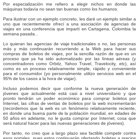
Por especialización me refiero a elegir nichos en donde las
máquinas todavía no sean tan buenas como los humanos.
Para ilustrar con un ejemplo concreto, les daré un ejemplo similar a
uno que recientemente ofrecí a una asociación de agencias de
viajes en una conferencia que impartí en Cartagena, Colombia la
semana pasada...
Lo quieran las agencias de viaje tradicionales o no, las personas
más y más continuarán recurriendo a la Web para hacer sus
compras de boletos de viajes, por la sencilla razón de que es un
proceso que ya ha sido automatizado por las líneas aéreas (y
concentradores como Orbitz, Yahoo Travel, Travelocity, etc), así
como es un proceso relativamente simple, rápido y conveniente
para el consumidor (yo personalmente utilizo servicios web en el
95% de los casos a la hora de viajar).
Incluso podemos decir que conforme la nueva generación de
jóvenes que actualmente está casi a nivel universitario y que
pronto tendrán un poder económico para comprar boletos por
Internet, las cifras de ventas de boletos por la web incrementarán
(recordemos que la web es un fenómeno relativamente reciente,
en donde una buena parte de la población mundial, en edades de
50 años en adelante, no le gusta comprar por Internet, cosa que
será natural hacer para las nuevas generaciones de jóvenes).
Por tanto, no creo que a largo plazo sea factible competir contra
esos portales, pues estos continuarán ofertando boletas a precios