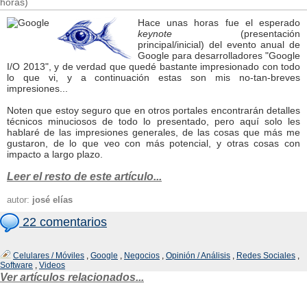
horas)
Hace unas horas fue el esperado
keynote
(presentación
principal/inicial) del evento anual de
Google para desarrolladores "Google
I/O 2013", y de verdad que quedé bastante impresionado con todo
lo que vi, y a continuación estas son mis no-tan-breves
impresiones...
Noten que estoy seguro que en otros portales encontrarán detalles
técnicos minuciosos de todo lo presentado, pero aquí solo les
hablaré de las impresiones generales, de las cosas que más me
gustaron, de lo que veo con más potencial, y otras cosas con
impacto a largo plazo.
Leer el resto de este artículo...
autor:
josé elías
22 comentarios
Celulares / Móviles
,
Google
,
Negocios
,
Opinión / Análisis
,
Redes Sociales
,
Software
,
Videos
Ver artículos relacionados...