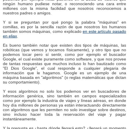
ningún humano pudiese notar, o reconociendo una cara entre
millones con la misma facilidad que nosotros reconocemos a
nuestros padres o amigos.
Y si se preguntan por qué pongo la palabra "máquinas" en
comillas, es por la sencilla razón de que nosotros los humanos
también somos máquinas, como explicado
en este artículo pasado
en eliax
.
Es bueno también notar que existen dos tipos de máquinas, las
robóticas (que vemos y tocamos físicamente), y otro tipo que no
podemos tocar pero sí sentir, como por ejemplo el buscador
Google, el cual existe puramente como software, y que nos provee
de tantas respuestas que muchos incluso lo han bautizado como
"El Dios Google", el cual responde a cualquier plegaria de
información que le hagamos. Google es un ejemplo de una
máquina basada en "algoritmos" (o reglas matemáticas que dictan
su comportamiento).
Y esos algoritmos no solo los podemos ver en buscadores de
información genérica, sino también en campos especializados
como por ejemplo la industria de viajes y líneas aéreas, en donde
hoy día millones de personas ya están interactuando directamente
con algoritmos que les permiten no solo investigar sobre destinos,
sino incluso hacer toda la reservación del viaje y pagar
instantáneamente.
Y la pregunta es ¿hasta dónde llegará esto? ¿llegará un momento