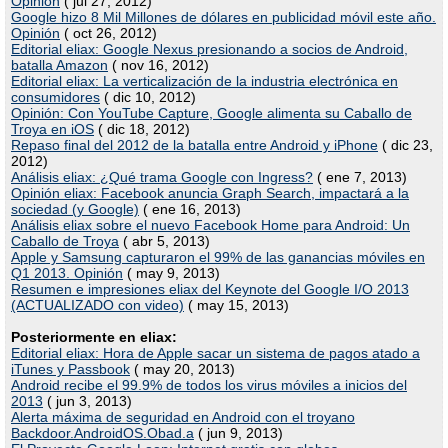
Opinión
( jul 27, 2012)
Google hizo 8 Mil Millones de dólares en publicidad móvil este año.
Opinión
( oct 26, 2012)
Editorial eliax: Google Nexus presionando a socios de Android,
batalla Amazon
( nov 16, 2012)
Editorial eliax: La verticalización de la industria electrónica en
consumidores
( dic 10, 2012)
Opinión: Con YouTube Capture, Google alimenta su Caballo de
Troya en iOS
( dic 18, 2012)
Repaso final del 2012 de la batalla entre Android y iPhone
( dic 23,
2012)
Análisis eliax: ¿Qué trama Google con Ingress?
( ene 7, 2013)
Opinión eliax: Facebook anuncia Graph Search, impactará a la
sociedad (y Google)
( ene 16, 2013)
Análisis eliax sobre el nuevo Facebook Home para Android: Un
Caballo de Troya
( abr 5, 2013)
Apple y Samsung capturaron el 99% de las ganancias móviles en
Q1 2013. Opinión
( may 9, 2013)
Resumen e impresiones eliax del Keynote del Google I/O 2013
(ACTUALIZADO con video)
( may 15, 2013)
Posteriormente en eliax:
Editorial eliax: Hora de Apple sacar un sistema de pagos atado a
iTunes y Passbook
( may 20, 2013)
Android recibe el 99.9% de todos los virus móviles a inicios del
2013
( jun 3, 2013)
Alerta máxima de seguridad en Android con el troyano
Backdoor.AndroidOS.Obad.a
( jun 9, 2013)