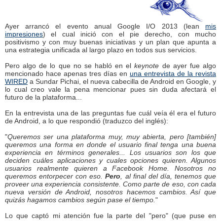
Ayer arrancó el evento anual Google I/O 2013 (lean
mis
impresiones
) el cual inició con el pie derecho, con mucho
positivismo y con muy buenas iniciativas y un plan que apunta a
una estrategia unificada al largo plazo en todos sus servicios.
Pero algo de lo que no se habló en el
keynote
de ayer fue algo
mencionado hace apenas tres días en
una entrevista de la revista
WIRED
a Sundar Pichai, el nueva cabecilla de Android en Google, y
lo cual creo vale la pena mencionar pues sin duda afectará el
futuro de la plataforma...
En la entrevista una de las preguntas fue cuál veía él era el futuro
de Android, a lo que respondió (traduzco del inglés):
"
Queremos ser una plataforma muy, muy abierta, pero [también]
queremos una forma en donde el usuario final tenga una buena
experiencia en términos generales... Los usuarios son los que
deciden cuáles aplicaciones y cuales opciones quieren. Algunos
usuarios realmente quieren a Facebook Home. Nosotros no
queremos entorpecer con eso.
Pero
, al final del día, tenemos que
proveer una experiencia consistente. Como parte de eso, con cada
nueva versión de Android, nosotros hacemos cambios. Así que
quizás hagamos cambios según pase el tiempo.
"
Lo que captó mi atención fue la parte del "pero" (que puse en