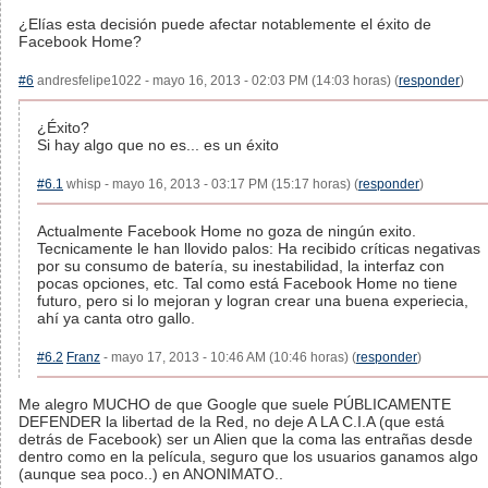
¿Elías esta decisión puede afectar notablemente el éxito de
Facebook Home?
#6
andresfelipe1022 - mayo 16, 2013 - 02:03 PM (14:03 horas) (
responder
)
¿Éxito?
Si hay algo que no es... es un éxito
#6.1
whisp - mayo 16, 2013 - 03:17 PM (15:17 horas) (
responder
)
Actualmente Facebook Home no goza de ningún exito.
Tecnicamente le han llovido palos: Ha recibido críticas negativas
por su consumo de batería, su inestabilidad, la interfaz con
pocas opciones, etc. Tal como está Facebook Home no tiene
futuro, pero si lo mejoran y logran crear una buena experiecia,
ahí ya canta otro gallo.
#6.2
Franz
- mayo 17, 2013 - 10:46 AM (10:46 horas) (
responder
)
Me alegro MUCHO de que Google que suele PÚBLICAMENTE
DEFENDER la libertad de la Red, no deje A LA C.I.A (que está
detrás de Facebook) ser un Alien que la coma las entrañas desde
dentro como en la película, seguro que los usuarios ganamos algo
(aunque sea poco..) en ANONIMATO..