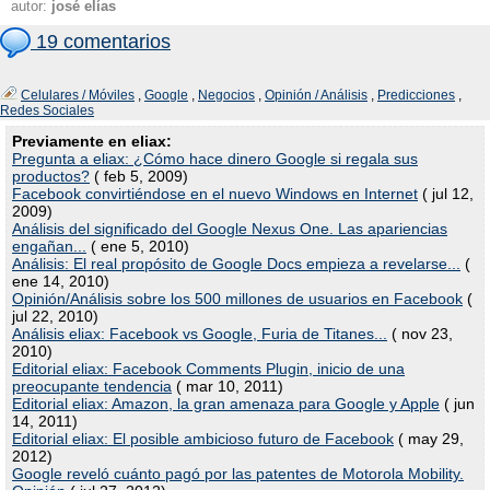
autor:
josé elías
19 comentarios
Celulares / Móviles
,
Google
,
Negocios
,
Opinión / Análisis
,
Predicciones
,
Redes Sociales
Previamente en eliax:
Pregunta a eliax: ¿Cómo hace dinero Google si regala sus
productos?
( feb 5, 2009)
Facebook convirtiéndose en el nuevo Windows en Internet
( jul 12,
2009)
Análisis del significado del Google Nexus One. Las apariencias
engañan...
( ene 5, 2010)
Análisis: El real propósito de Google Docs empieza a revelarse...
(
ene 14, 2010)
Opinión/Análisis sobre los 500 millones de usuarios en Facebook
(
jul 22, 2010)
Análisis eliax: Facebook vs Google, Furia de Titanes...
( nov 23,
2010)
Editorial eliax: Facebook Comments Plugin, inicio de una
preocupante tendencia
( mar 10, 2011)
Editorial eliax: Amazon, la gran amenaza para Google y Apple
( jun
14, 2011)
Editorial eliax: El posible ambicioso futuro de Facebook
( may 29,
2012)
Google reveló cuánto pagó por las patentes de Motorola Mobility.