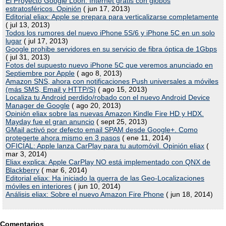
El Proyecto Google Loon: Internet gratis con globos
estratosféricos. Opinión
( jun 17, 2013)
Editorial eliax: Apple se prepara para verticalizarse completamente
( jul 13, 2013)
Todos los rumores del nuevo iPhone 5S/6 y iPhone 5C en un solo
lugar
( jul 17, 2013)
Google prohibe servidores en su servicio de fibra óptica de 1Gbps
( jul 31, 2013)
Fotos del supuesto nuevo iPhone 5C que veremos anunciado en
Septiembre por Apple
( ago 8, 2013)
Amazon SNS, ahora con notificaciones Push universales a móviles
(más SMS, Email y HTTP/S)
( ago 15, 2013)
Localiza tu Android perdido/robado con el nuevo Android Device
Manager de Google
( ago 20, 2013)
Opinión eliax sobre las nuevas Amazon Kindle Fire HD y HDX.
Mayday fue el gran anuncio
( sept 25, 2013)
GMail activó por defecto email SPAM desde Google+. Como
protegerte ahora mismo en 3 pasos
( ene 11, 2014)
OFICIAL: Apple lanza CarPlay para tu automóvil. Opinión eliax
(
mar 3, 2014)
Eliax explica: Apple CarPlay NO está implementado con QNX de
Blackberry
( mar 6, 2014)
Editorial eliax: Ha iniciado la guerra de las Geo-Localizaciones
móviles en interiores
( jun 10, 2014)
Análisis eliax: Sobre el nuevo Amazon Fire Phone
( jun 18, 2014)
Comentarios