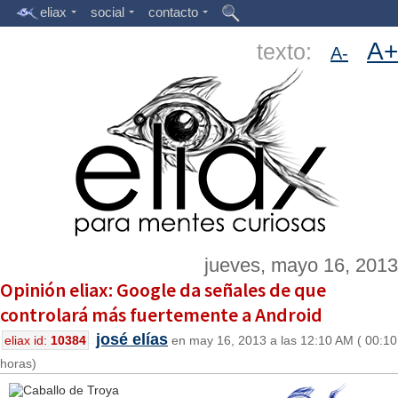
eliax
social
contacto
A+
texto:
A-
jueves, mayo 16, 2013
Opinión eliax: Google da señales de que
controlará más fuertemente a Android
josé elías
eliax id:
10384
en may 16, 2013 a las 12:10 AM ( 00:10
horas)