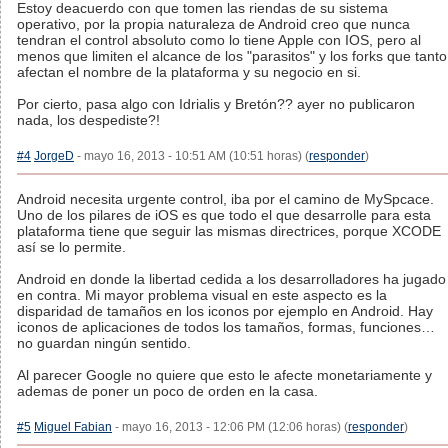
Estoy deacuerdo con que tomen las riendas de su sistema
operativo, por la propia naturaleza de Android creo que nunca
tendran el control absoluto como lo tiene Apple con IOS, pero al
menos que limiten el alcance de los "parasitos" y los forks que tanto
afectan el nombre de la plataforma y su negocio en si.
Por cierto, pasa algo con Idrialis y Bretón?? ayer no publicaron
nada, los despediste?!
#4
JorgeD
- mayo 16, 2013 - 10:51 AM (10:51 horas) (
responder
)
Android necesita urgente control, iba por el camino de MySpcace.
Uno de los pilares de iOS es que todo el que desarrolle para esta
plataforma tiene que seguir las mismas directrices, porque XCODE
así se lo permite.
Android en donde la libertad cedida a los desarrolladores ha jugado
en contra. Mi mayor problema visual en este aspecto es la
disparidad de tamaños en los iconos por ejemplo en Android. Hay
iconos de aplicaciones de todos los tamaños, formas, funciones…
no guardan ningún sentido.
Al parecer Google no quiere que esto le afecte monetariamente y
ademas de poner un poco de orden en la casa.
#5
Miguel Fabian
- mayo 16, 2013 - 12:06 PM (12:06 horas) (
responder
)