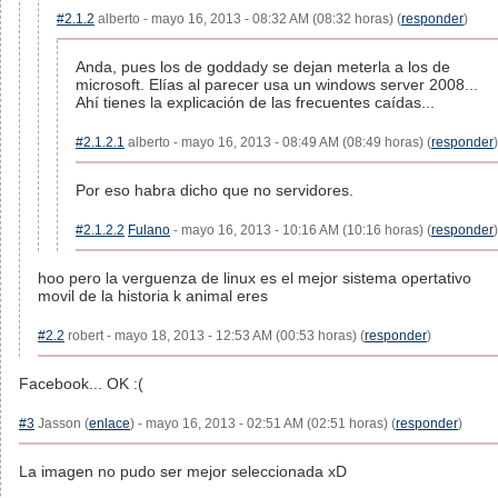
#2.1.2
alberto - mayo 16, 2013 - 08:32 AM (08:32 horas) (
responder
)
Anda, pues los de goddady se dejan meterla a los de
microsoft. Elías al parecer usa un windows server 2008...
Ahí tienes la explicación de las frecuentes caídas...
#2.1.2.1
alberto - mayo 16, 2013 - 08:49 AM (08:49 horas) (
responder
)
Por eso habra dicho que no servidores.
#2.1.2.2
Fulano
- mayo 16, 2013 - 10:16 AM (10:16 horas) (
responder
)
hoo pero la verguenza de linux es el mejor sistema opertativo
movil de la historia k animal eres
#2.2
robert - mayo 18, 2013 - 12:53 AM (00:53 horas) (
responder
)
Facebook... OK :(
#3
Jasson (
enlace
) - mayo 16, 2013 - 02:51 AM (02:51 horas) (
responder
)
La imagen no pudo ser mejor seleccionada xD