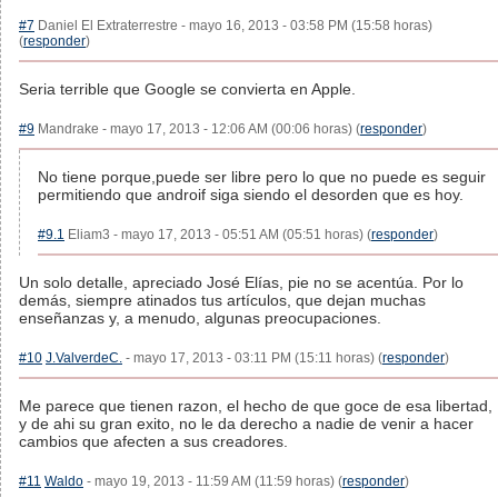
#7
Daniel El Extraterrestre - mayo 16, 2013 - 03:58 PM (15:58 horas)
(
responder
)
Seria terrible que Google se convierta en Apple.
#9
Mandrake - mayo 17, 2013 - 12:06 AM (00:06 horas) (
responder
)
No tiene porque,puede ser libre pero lo que no puede es seguir
permitiendo que androif siga siendo el desorden que es hoy.
#9.1
Eliam3 - mayo 17, 2013 - 05:51 AM (05:51 horas) (
responder
)
Un solo detalle, apreciado José Elías, pie no se acentúa. Por lo
demás, siempre atinados tus artículos, que dejan muchas
enseñanzas y, a menudo, algunas preocupaciones.
#10
J.ValverdeC.
- mayo 17, 2013 - 03:11 PM (15:11 horas) (
responder
)
Me parece que tienen razon, el hecho de que goce de esa libertad,
y de ahi su gran exito, no le da derecho a nadie de venir a hacer
cambios que afecten a sus creadores.
#11
Waldo
- mayo 19, 2013 - 11:59 AM (11:59 horas) (
responder
)