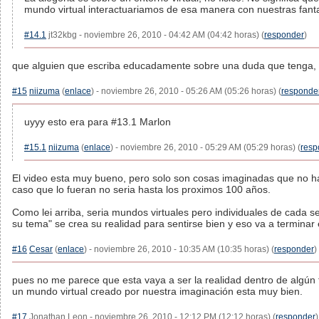
mundo virtual interactuariamos de esa manera con nuestras fant
#14.1
jt32kbg - noviembre 26, 2010 - 04:42 AM (04:42 horas) (
responder
)
que alguien que escriba educadamente sobre una duda que tenga, 
#15
niizuma
(
enlace
) - noviembre 26, 2010 - 05:26 AM (05:26 horas) (
responde
uyyy esto era para #13.1 Marlon
#15.1
niizuma
(
enlace
) - noviembre 26, 2010 - 05:29 AM (05:29 horas) (
resp
El video esta muy bueno, pero solo son cosas imaginadas que no ha
caso que lo fueran no seria hasta los proximos 100 años.
Como lei arriba, seria mundos virtuales pero individuales de cada s
su tema" se crea su realidad para sentirse bien y eso va a terminar 
#16
Cesar
(
enlace
) - noviembre 26, 2010 - 10:35 AM (10:35 horas) (
responder
)
pues no me parece que esta vaya a ser la realidad dentro de algún
un mundo virtual creado por nuestra imaginación esta muy bien.
#17
Jonathan Leon - noviembre 26, 2010 - 12:12 PM (12:12 horas) (
responder
)