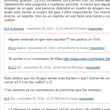
profunda..gracias...¿ES EL HOMBRE UN ESPÍRITUSí. Un breve ejer
rápidamente esta pregunta a cualquier persona: si haces que alguien
imagen de un gato, esa persona obtendrá un cuadro de imagen men
quién está viendo el cuadro del gato y ellos responderán ?yo mismo
eres tú, un espíritu. Uno es un espíritu, el cual tiene una mente y
cuerpo.
#13
el mocano
- noviembre 26, 2010 - 02:02 AM (02:02 horas) (
responder
)
Alguien entendió lo que este escribió?? me parece un Troll.
#13.1
Marlon - noviembre 26, 2010 - 02:54 AM (02:54 horas) (
responder
)
Te remito a un comentario de Elias
http://www.eliax.com/index.
#13.2
SrX - noviembre 26, 2010 - 03:00 AM (03:00 horas) (
responder
)
Esto sinifica que las drogas serian mas fuertes o que? tirarse de u
correr en F1 en las calles? o.O
Y los aviones ya no necesitarian de personas que los manejen...
#14
Tito - noviembre 25, 2010 - 11:52 PM (23:52 horas) (
responder
)
La alegoria es sobre un entorno virtual, no fisico. No significa qu