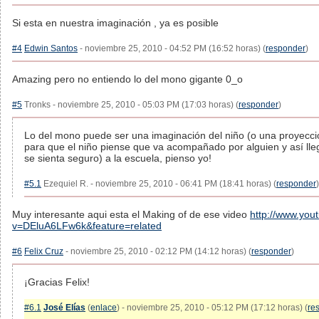
Si esta en nuestra imaginación , ya es posible
#4
Edwin Santos
- noviembre 25, 2010 - 04:52 PM (16:52 horas) (
responder
)
Amazing pero no entiendo lo del mono gigante 0_o
#5
Tronks - noviembre 25, 2010 - 05:03 PM (17:03 horas) (
responder
)
Lo del mono puede ser una imaginación del niño (o una proyección
para que el niño piense que va acompañado por alguien y así lle
se sienta seguro) a la escuela, pienso yo!
#5.1
Ezequiel R. - noviembre 25, 2010 - 06:41 PM (18:41 horas) (
responder
)
Muy interesante aqui esta el Making of de ese video
http://www.you
v=DEluA6LFw6k&feature=related
#6
Felix Cruz
- noviembre 25, 2010 - 02:12 PM (14:12 horas) (
responder
)
¡Gracias Felix!
#6.1
José Elías
(
enlace
) - noviembre 25, 2010 - 05:12 PM (17:12 horas) (
re