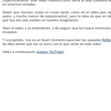
Específicamente, este video muestra cómo sería la vida cotidiana e
en entornos virtuales.
Noten que muchas cosas no crean serán como en el video (por ej
autos, y mucho menos de estacionarlos), pero la idea es que en 
que hoy día solo existen en nuestra imaginación.
Vean el video y ya entenderán, y de seguro que les traerá memorias
Inception.
Y a propósito, hoy es un buen momento para leer las pasadas
Refle
de ellas tienen que ver un poco con lo que verán en este video.
Video a continuación (
enlace YouTube
)...