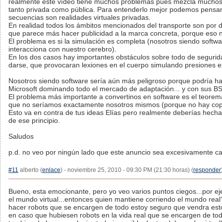
realmente este vídeo tiene muchos problemas pues mezcla muchos c
tanto privada como pública. Para entenderlo mejor podemos pensar
secuencias son realidades virtuales privadas.
En realidad todos los ámbitos mencionados del transporte son por d
que parece más hacer publicidad a la marca concreta, porque eso no
El problema es si la simulación es completa (nosotros siendo softwa
interacciona con nuestro cerebro).
En los dos casos hay importantes obstáculos sobre todo de segurid
darse, que provocaran lexiones en el cuerpo simulando presiones e
Nosotros siendo software sería aún más peligroso porque podría ha
Microsoft dominando todo el mercado de adaptación... y con sus B
El problema más importante a convertinos en software es el teorema
que no seríamos exactamente nosotros mismos (porque no hay copia
Esto va en contra de tus ideas Elías pero realmente deberías hecha
de ese principio.
Saludos
p.d. no veo por ningún lado que este anuncio sea excesivamente car
#11
alberto (
enlace
) - noviembre 25, 2010 - 09:30 PM (21:30 horas) (
responder
Bueno, esta emocionante, pero yo veo varios puntos ciegos...por e
el mundo virtual...entonces quien mantiene corriendo el mundo real
hacer robots que se encargen de todo estoy seguro que vendra esto d
en caso que hubiesen robots en la vida real que se encargen de to