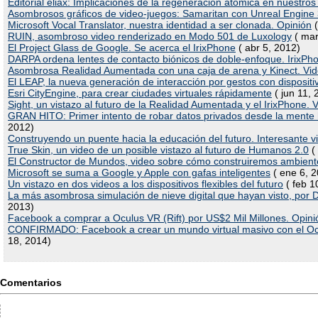
Editorial eliax: Implicaciones de la regeneración atómica en nuestro
Asombrosos gráficos de video-juegos: Samaritan con Unreal Engine
Microsoft Vocal Translator, nuestra identidad a ser clonada. Opinión
(
RUIN, asombroso video renderizado en Modo 501 de Luxology
( mar
El Project Glass de Google. Se acerca el IrixPhone
( abr 5, 2012)
DARPA ordena lentes de contacto biónicos de doble-enfoque. IrixPh
Asombrosa Realidad Aumentada con una caja de arena y Kinect. Vi
El LEAP, la nueva generación de interacción por gestos con dispositi
Esri CityEngine, para crear ciudades virtuales rápidamente
( jun 11, 
Sight, un vistazo al futuro de la Realidad Aumentada y el IrixPhone
GRAN HITO: Primer intento de robar datos privados desde la mente
2012)
Construyendo un puente hacia la educación del futuro. Interesante vi
True Skin, un video de un posible vistazo al futuro de Humanos 2.0
( 
El Constructor de Mundos, video sobre cómo construiremos ambiente
Microsoft se suma a Google y Apple con gafas inteligentes
( ene 6, 
Un vistazo en dos videos a los dispositivos flexibles del futuro
( feb 1
La más asombrosa simulación de nieve digital que hayan visto, por 
2013)
Facebook a comprar a Oculus VR (Rift) por US$2 Mil Millones. Opinió
CONFIRMADO: Facebook a crear un mundo virtual masivo con el Ocul
18, 2014)
Comentarios