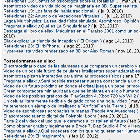
Reflexiones 18: Confusión psicológica sobre la Realidad...
( mar 24, 
Asombroso video de vida biológica imaginaria en 3D. Super realista.
Reflexiones 19: Los fans del habla tradicional...
( jul 9, 2010)
Reflexiones 22: Anuncio de Vacaciones Virtuales...
( jul 12, 2010)
Lagoa Multiphysics: La realidad física simulada. Asombroso. Opinión
Pregunta a eliax: ¿Qué es La Singularidad?
( jul 23, 2010)
Descarga el libro de eliax, Máquinas en el Paraíso 2001 como un sol
2010)
Eliax explica: La ciencia de Inception ("El Origen")
( ago 14, 2010)
Reflexiones 23: El IrixPhone...
( ago 29, 2010)
Hyper-realista video renderizado en 3D por Alex Roman
( nov 18, 20
Posteriormente en eliax:
El extraordinario caso de las siamesas que comparten un cerebro y 
Video de un posible futuro de celulares inteligentes super adaptables
Asombrosa pizarra interactiva para simular procesos físicos
( ene 17
Pregunta a eliax: ¿Será posible traspasar nuestra consciencia a un 
Video de un futuro próximo en donde el cristal juega un papel primor
Crean computadora miniaturizada que se implanta en el ojo humano
Video de los posibles gráficos del PlayStation 4, Xbox 720 y/o Wii 2
(
Un celular literalmente flexible y delgado como una hoja, video
( may
Ya tenemos un ejemplo de Inteligencia "Artificial" en la Tierra
( jul 18
Video de asombrosas acrobacias humanas (People Are Awesome)
( 
El asombroso talento digital de Polynoid: Loom
( ene 29, 2012)
Parte 2 del video del uso que le daremos al cristal en el futuro
( feb 6
Cómo obtener gratis y legalmente a Bryce 7, Daz Studio 4 Pro y He
Pregunta a eliax: ¿Qué sucederá con los que no quieran ser Human
Reflexiones 29: El Imaginatrón...
( feb 16, 2012)