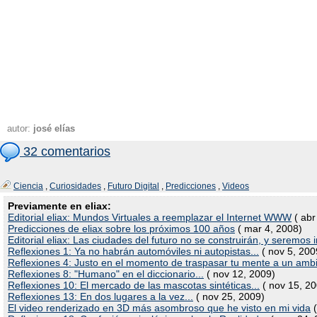
autor:
josé elías
32 comentarios
Ciencia
,
Curiosidades
,
Futuro Digital
,
Predicciones
,
Videos
Previamente en eliax:
Editorial eliax: Mundos Virtuales a reemplazar el Internet WWW
( abr
Predicciones de eliax sobre los próximos 100 años
( mar 4, 2008)
Editorial eliax: Las ciudades del futuro no se construirán, y seremos i
Reflexiones 1: Ya no habrán automóviles ni autopistas...
( nov 5, 200
Reflexiones 4: Justo en el momento de traspasar tu mente a un ambie
Reflexiones 8: "Humano" en el diccionario...
( nov 12, 2009)
Reflexiones 10: El mercado de las mascotas sintéticas...
( nov 15, 20
Reflexiones 13: En dos lugares a la vez...
( nov 25, 2009)
El video renderizado en 3D más asombroso que he visto en mi vida
(