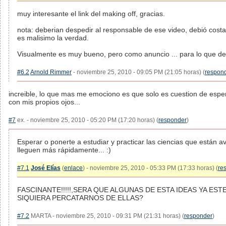
muy interesante el link del making off, gracias.
nota: deberian despedir al responsable de ese video, debió cost
es malisimo la verdad.
Visualmente es muy bueno, pero como anuncio ... para lo que deb
#6.2
Arnold Rimmer
- noviembre 25, 2010 - 09:05 PM (21:05 horas) (
respon
increible, lo que mas me emociono es que solo es cuestion de espe
con mis propios ojos...
#7
ex. - noviembre 25, 2010 - 05:20 PM (17:20 horas) (
responder
)
Esperar o ponerte a estudiar y practicar las ciencias que están
lleguen más rápidamente... :)
#7.1
José Elías
(
enlace
) - noviembre 25, 2010 - 05:33 PM (17:33 horas) (
re
FASCINANTE!!!!!,SERA QUE ALGUNAS DE ESTA IDEAS YA ES
SIQUIERA PERCATARNOS DE ELLAS?
#7.2
MARTA - noviembre 25, 2010 - 09:31 PM (21:31 horas) (
responder
)