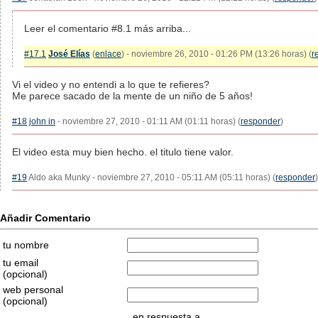
Leer el comentario #8.1 más arriba...
#17.1
José Elías
(
enlace
) - noviembre 26, 2010 - 01:26 PM (13:26 horas) (
r
Vi el video y no entendi a lo que te refieres?
Me parece sacado de la mente de un niño de 5 años!
#18
john in
- noviembre 27, 2010 - 01:11 AM (01:11 horas) (
responder
)
El video esta muy bien hecho. el titulo tiene valor.
#19
Aldo aka Munky - noviembre 27, 2010 - 05:11 AM (05:11 horas) (
responder
)
Añadir Comentario
tu nombre
tu email
(opcional)
web personal
(opcional)
en respuesta a...