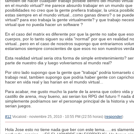
tambien de hacer cualquier trabajo posible dentro del mundo virtual
en el mundo virtual? me parece absurdo trabajar en un mundo que 
posibilidades no creo que la gente prefiera trabajar, la unica posibi
estas siempre en el mundo virtual...como ganas dinero? o se pued
virtual? para eso trabaja la gente virtualmente? y que trabajo nece
virtual que no pueda hacer un software ?
En el caso del matrix es diferente por que la gente no sabe que es
cuerpos, por lo tanto siguen su vida "normal" por que en realidad 
virtual...pero en el caso de nosotros supongo que entrariamos volu
estariamos siempre conscientes de que esos no son nuestros verda
Esta realidad virtual seria otra forma de simple entretenimiento? se
parte de nuestro dia y luego volveriamos al mundo real?
Por otro lado supongo que la gente que "trabaja" podria tomarselo
trabajo real, tambien supongo que podria haber gente con caprich
hacer en vida real y las harian en el mundo virtual...
Para acabar, me gusto mucho la parte de la arena que cobro vida y
castillo de arena, muy bueno, asi serian los RPG del futuro !! nada 
simplemente podriamos ser el personaje principal de la historia y vi
serian juegos.
#12
Vocaloid - noviembre 25, 2010 - 10:55 PM (22:55 horas) (
responder
)
Hola Jose esto no tiene nada gue ber con este tema......es slament