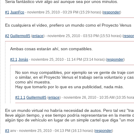
Seria fantástico vivir algo así aunque sea por unos minutos.
#1
JuanFco
- noviembre 25, 2010 - 03:29 PM (15:29 horas) (
responder
)
Es cualquiera el vídeo, prefiero un mundo como el Proyecto Venus
#2
Guillermo85
(
enlace
) - noviembre 25, 2010 - 03:53 PM (15:53 horas) (
respo
Ambas cosas estarán ahí, son compatibles.
#2.1
Jonás
- noviembre 25, 2010 - 11:14 PM (23:14 horas) (
responder
)
No son muy compatibles, por ejemplo se ve gente de traje como
o similar, en el Proyecto Venus el trabajo sería voluntario y ca
como ahí muestra.
Hay que tomarlo por lo que es una publicidad, nada más.
#2.1.1
Guillermo85
(
enlace
) - noviembre 26, 2010 - 10:35 AM (10:35 hora
En un mundo virtual no habría necesidad de autos. Pero tal vez "tr
lleve algún tiempo, y ese tiempo podría representarse en la mente 
algún tipo de vehículo en lugar de un simple cartel que diga "un mom
#3
anv - noviembre 25, 2010 - 04:13 PM (16:13 horas) (
responder
)