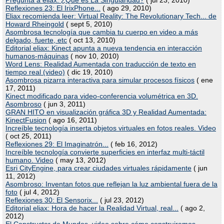
Pregunta a eliax: ¿Qué es La Singularidad?
( jul 23, 2010)
Reflexiones 23: El IrixPhone...
( ago 29, 2010)
Eliax recomienda leer: Virtual Reality: The Revolutionary Tech... de
Howard Rheingold
( sept 5, 2010)
Asombrosa tecnología que cambia tu cuerpo en video a más
delgado, fuerte, etc
( oct 13, 2010)
Editorial eliax: Kinect apunta a nueva tendencia en interacción
humanos-máquinas
( nov 10, 2010)
Word Lens: Realidad Aumentada con traducción de texto en
tiempo real (video)
( dic 19, 2010)
Asombrosa pizarra interactiva para simular procesos físicos
( ene
17, 2011)
Kinect modificado para video-conferencia volumétrica en 3D.
Asombroso
( jun 3, 2011)
GRAN HITO en visualización gráfica 3D y Realidad Aumentada:
KinectFusion
( ago 16, 2011)
Increíble tecnología inserta objetos virtuales en fotos reales. Video
( oct 25, 2011)
Reflexiones 29: El Imaginatrón...
( feb 16, 2012)
Increíble tecnología convierte superficies en interfaz multi-táctil
humano. Video
( may 13, 2012)
Esri CityEngine, para crear ciudades virtuales rápidamente
( jun
11, 2012)
Asombroso: Inventan fotos que reflejan la luz ambiental fuera de la
foto
( jul 4, 2012)
Reflexiones 30: El Sensorix...
( jul 23, 2012)
Editorial eliax: Hora de hacer la Realidad Virtual, real...
( ago 2,
2012)