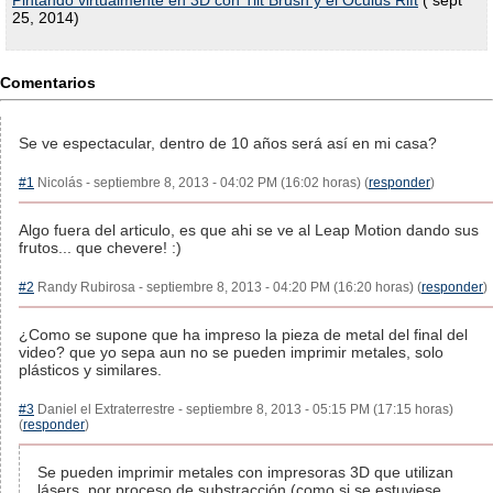
Pintando virtualmente en 3D con Tilt Brush y el Oculus Rift
( sept
25, 2014)
Comentarios
Se ve espectacular, dentro de 10 años será así en mi casa?
#1
Nicolás - septiembre 8, 2013 - 04:02 PM (16:02 horas) (
responder
)
Algo fuera del articulo, es que ahi se ve al Leap Motion dando sus
frutos... que chevere! :)
#2
Randy Rubirosa - septiembre 8, 2013 - 04:20 PM (16:20 horas) (
responder
)
¿Como se supone que ha impreso la pieza de metal del final del
video? que yo sepa aun no se pueden imprimir metales, solo
plásticos y similares.
#3
Daniel el Extraterrestre - septiembre 8, 2013 - 05:15 PM (17:15 horas)
(
responder
)
Se pueden imprimir metales con impresoras 3D que utilizan
lásers, por proceso de substracción (como si se estuviese