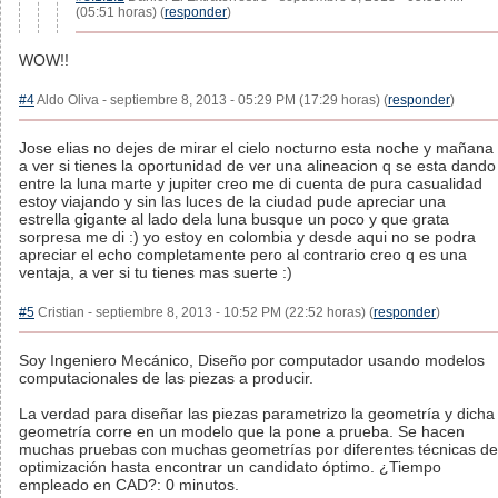
(05:51 horas) (
responder
)
WOW!!
#4
Aldo Oliva - septiembre 8, 2013 - 05:29 PM (17:29 horas) (
responder
)
Jose elias no dejes de mirar el cielo nocturno esta noche y mañana
a ver si tienes la oportunidad de ver una alineacion q se esta dando
entre la luna marte y jupiter creo me di cuenta de pura casualidad
estoy viajando y sin las luces de la ciudad pude apreciar una
estrella gigante al lado dela luna busque un poco y que grata
sorpresa me di :) yo estoy en colombia y desde aqui no se podra
apreciar el echo completamente pero al contrario creo q es una
ventaja, a ver si tu tienes mas suerte :)
#5
Cristian - septiembre 8, 2013 - 10:52 PM (22:52 horas) (
responder
)
Soy Ingeniero Mecánico, Diseño por computador usando modelos
computacionales de las piezas a producir.
La verdad para diseñar las piezas parametrizo la geometría y dicha
geometría corre en un modelo que la pone a prueba. Se hacen
muchas pruebas con muchas geometrías por diferentes técnicas de
optimización hasta encontrar un candidato óptimo. ¿Tiempo
empleado en CAD?: 0 minutos.