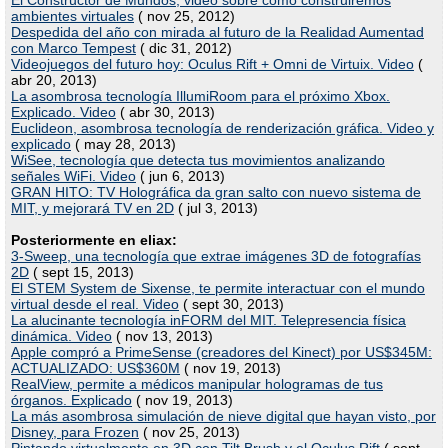
El Constructor de Mundos, video sobre cómo construiremos
ambientes virtuales
( nov 25, 2012)
Despedida del año con mirada al futuro de la Realidad Aumentad
con Marco Tempest
( dic 31, 2012)
Videojuegos del futuro hoy: Oculus Rift + Omni de Virtuix. Video
(
abr 20, 2013)
La asombrosa tecnología IllumiRoom para el próximo Xbox.
Explicado. Video
( abr 30, 2013)
Euclideon, asombrosa tecnología de renderización gráfica. Video y
explicado
( may 28, 2013)
WiSee, tecnología que detecta tus movimientos analizando
señales WiFi. Video
( jun 6, 2013)
GRAN HITO: TV Holográfica da gran salto con nuevo sistema de
MIT, y mejorará TV en 2D
( jul 3, 2013)
Posteriormente en eliax:
3-Sweep, una tecnología que extrae imágenes 3D de fotografías
2D
( sept 15, 2013)
El STEM System de Sixense, te permite interactuar con el mundo
virtual desde el real. Video
( sept 30, 2013)
La alucinante tecnología inFORM del MIT. Telepresencia física
dinámica. Video
( nov 13, 2013)
Apple compró a PrimeSense (creadores del Kinect) por US$345M:
ACTUALIZADO: US$360M
( nov 19, 2013)
RealView, permite a médicos manipular hologramas de tus
órganos. Explicado
( nov 19, 2013)
La más asombrosa simulación de nieve digital que hayan visto, por
Disney, para Frozen
( nov 25, 2013)