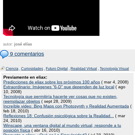
autor:
josé elías
9 comentarios
Ciencia
,
Curiosidades
,
Futuro Digital
,
Realidad Virtual
,
Tecnología Visual
Previamente en eliax:
Predicciones de eliax sobre los próximos 100 años
( mar 4, 2008)
Extraordinario: Imágenes "6-D" que dependen de luz local
( ago
10, 2008)
Tecnología que permitiría hacerte ver cosas que no existen,
reemplazar objetos
( sept 28, 2009)
Increíble video: Bing Maps con Photosynth y Realidad Aumentada
(
feb 18, 2010)
Reflexiones 18: Confusión psicológica sobre la Realidad...
( mar
24, 2010)
Winscape, una ventana digital al mundo virtual, responde a tu
posición física
( abr 16, 2010)