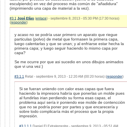
esculpiendo) en vez del proceso más común de "añadidura"
(imprimiendo una capa de material a la vez).
#3.1
José Elías
(
enlace
) - septiembre 8, 2013 - 05:30 PM (17:30 horas)
(
responder
)
y acaso no se podría usar primero un aparato que riegue
particulas (polvo) de metal que formasen la primera capa,
luego calentarlas y que se unan; y al enfriarse estar hecha la
primera capa; y luego seguir haciendo lo mismo capa por
capa?
Se me ocurre por que asi sucedio en unos dibujos animados
que vi una vez:)
#3.1.1
Retal - septiembre 9, 2013 - 12:20 AM (00:20 horas) (
responder
)
Si se fueran uniendo con calor esas capas que fuera
haciendo la impresora habría que ponerlas un molde pues
al fundirlas irian perdiendo su forma esas capas, el
problema aquí sería ir poniendo ese molde de contencción
que no se podría poner por partes y que encarecería y
sobre todo complicaría más el proceso que la propia
impresión.
#3.1.1.1
Daniel El Extraterrestre - septiembre 9, 2013 - 05:51 AM