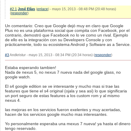
#2.1
José Elías
(
enlace
) - mayo 15, 2013 - 08:48 PM (20:48 horas)
(
responder
)
Un comentario: Creo que Google dejó muy en claro que Google
Plus no es una plataforma social que compita con Facebook, por el
contrario, demostró que Facebook no lo ve como un rival. Ejemplo
de ello es la integración con su Developers Console y con
prácticamente, todo su ecosistema Android y Software as a Service.
#3
Andkristur - mayo 15, 2013 - 08:34 PM (20:34 horas) (
responder
)
Estaba esperando tambien!
Nada de nexus 5, no nexus 7 nueva nada del google glass, no
google watch.
El s4 google edition se ve interesante y mucho mas si trae las
features que tiene el s4 original (ojala y sea asi) lo que significaria
un port seguro de estas features a los custom rom y al mismo
nexus 4.
las mejoras en los servicios fueron exelentes y muy acertadas,
hacen de los servicios google mucho mas interesantes.
Yo personalmente esperaba una mexus 7 nueva! ya hasta el dinero
tengo reservado.