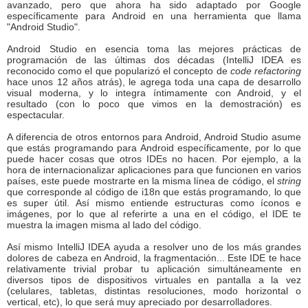
avanzado, pero que ahora ha sido adaptado por Google
específicamente para Android en una herramienta que llama
"Android Studio".
Android Studio en esencia toma las mejores prácticas de
programación de las últimas dos décadas (IntelliJ IDEA es
reconocido como el que popularizó el concepto de
code refactoring
hace unos 12 años atrás), le agrega toda una capa de desarrollo
visual moderna, y lo integra íntimamente con Android, y el
resultado (con lo poco que vimos en la demostración) es
espectacular.
A diferencia de otros entornos para Android, Android Studio asume
que estás programando para Android específicamente, por lo que
puede hacer cosas que otros IDEs no hacen. Por ejemplo, a la
hora de internacionalizar aplicaciones para que funcionen en varios
países, este puede mostrarte en la misma línea de código, el
string
que corresponde al código de i18n que estás programando, lo que
es super útil. Así mismo entiende estructuras como íconos e
imágenes, por lo que al referirte a una en el código, el IDE te
muestra la imagen misma al lado del código.
Así mismo IntelliJ IDEA ayuda a resolver uno de los más grandes
dolores de cabeza en Android, la fragmentación... Este IDE te hace
relativamente trivial probar tu aplicación simultáneamente en
diversos tipos de dispositivos virtuales en pantalla a la vez
(celulares, tabletas, distintas resoluciones, modo horizontal o
vertical, etc), lo que será muy apreciado por desarrolladores.