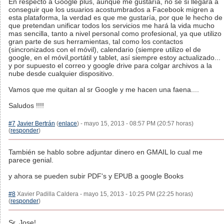
En respecto a Google plus, aunque me gustaría, no se si llegará a
conseguir que los usuarios acostumbrados a Facebook migren a
esta plataforma, la verdad es que me gustaría, por que le hecho de
que pretendan unificar todos los servicios me hará la vida mucho
mas sencilla, tanto a nivel personal como profesional, ya que utilizo
gran parte de sus herramientas, tal como los contactos
(sincronizados con el móvil), calendario (siempre utilizo el de
google, en el móvil,portátil y tablet, así siempre estoy actualizado...
y por supuesto el correo y google drive para colgar archivos a la
nube desde cualquier dispositivo.
Vamos que me quitan al sr Google y me hacen una faena....
Saludos !!!!
#7
Javier Bertrán
(
enlace
) - mayo 15, 2013 - 08:57 PM (20:57 horas)
(
responder
)
También se hablo sobre adjuntar dinero en GMAIL lo cual me
parece genial.
y ahora se pueden subir PDF's y EPUB a google Books
#8
Xavier Padilla Caldera - mayo 15, 2013 - 10:25 PM (22:25 horas)
(
responder
)
Sr. Jose!