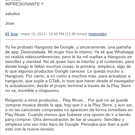
IMPRESIONANTE !!
saludos
Jose
#9
Jose
- mayo 15, 2013 - 10:46 PM (22:46 horas) (
responder
)
Yo he probado Hangouts de Google, y sinceramente, una patraña
de app. Desinstalada. Mi mujer hizo lo mismo. Ya sé que Whatsapp
no realiza videoconferencias, pero le da mil vueltas a Hangouts en
sencillez y claridad. No sé quien hizo la interfaz y el contenido, pero
desde luego le faltan muchas cosas, la primera, simpleza, algo de
lo que algunos productos Google carecen. Le queda mucho a
Hangouts. Por cierto, a mí como a muchos más, para actualizar a
hangouts, que suple a GTalk, lo tuve que hacer desde el navegador
la actualización, desde el propio terminal a través de la Play Store
no va, increible y chapucero.
Respecto a otros productos... Play Music... Por qué no se puede
comprar musica desde la app, hay que ir a la Play Store, y aun asi,
a mi las canciones compradas no aparecen de forma inmediata en
Play Music. Cuando menos que hubiese una opcion de ir a tienda
parq comprar. Otra demostración de liar al usuario. Sencillez y
simpleza una vez más lejos de Google. Pensaba que iban a pulir
esto con la nueva versión.