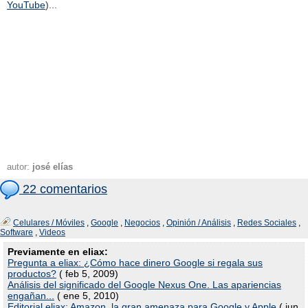
YouTube
)...
autor:
josé elías
22 comentarios
Celulares / Móviles
,
Google
,
Negocios
,
Opinión / Análisis
,
Redes Sociales
,
Software
,
Videos
Previamente en eliax:
Pregunta a eliax: ¿Cómo hace dinero Google si regala sus
productos?
( feb 5, 2009)
Análisis del significado del Google Nexus One. Las apariencias
engañan...
( ene 5, 2010)
Editorial eliax: Amazon, la gran amenaza para Google y Apple
( jun