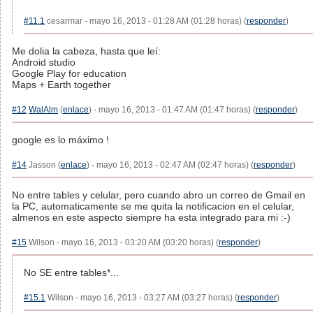
#11.1
cesarmar - mayo 16, 2013 - 01:28 AM (01:28 horas) (
responder
)
Me dolia la cabeza, hasta que leí:
Android studio
Google Play for education
Maps + Earth together
#12
WalAlm
(
enlace
) - mayo 16, 2013 - 01:47 AM (01:47 horas) (
responder
)
google es lo máximo !
#14
Jasson (
enlace
) - mayo 16, 2013 - 02:47 AM (02:47 horas) (
responder
)
No entre tables y celular, pero cuando abro un correo de Gmail en
la PC, automaticamente se me quita la notificacion en el celular,
almenos en este aspecto siempre ha esta integrado para mi :-)
#15
Wilson - mayo 16, 2013 - 03:20 AM (03:20 horas) (
responder
)
No SE entre tables*...
#15.1
Wilson - mayo 16, 2013 - 03:27 AM (03:27 horas) (
responder
)