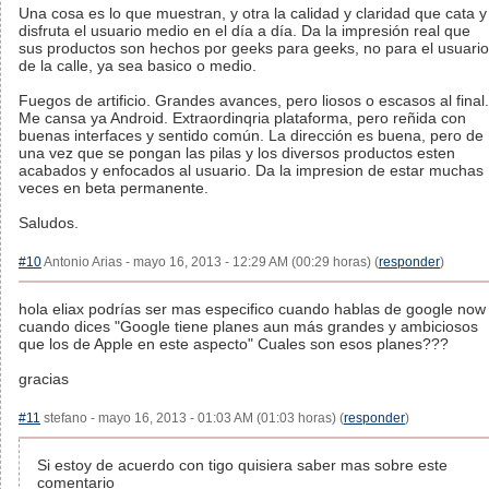
Una cosa es lo que muestran, y otra la calidad y claridad que cata y
disfruta el usuario medio en el día a día. Da la impresión real que
sus productos son hechos por geeks para geeks, no para el usuario
de la calle, ya sea basico o medio.
Fuegos de artificio. Grandes avances, pero liosos o escasos al final.
Me cansa ya Android. Extraordinqria plataforma, pero reñida con
buenas interfaces y sentido común. La dirección es buena, pero de
una vez que se pongan las pilas y los diversos productos esten
acabados y enfocados al usuario. Da la impresion de estar muchas
veces en beta permanente.
Saludos.
#10
Antonio Arias - mayo 16, 2013 - 12:29 AM (00:29 horas) (
responder
)
hola eliax podrías ser mas especifico cuando hablas de google now
cuando dices "Google tiene planes aun más grandes y ambiciosos
que los de Apple en este aspecto" Cuales son esos planes???
gracias
#11
stefano - mayo 16, 2013 - 01:03 AM (01:03 horas) (
responder
)
Si estoy de acuerdo con tigo quisiera saber mas sobre este
comentario