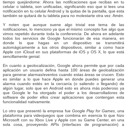
tiempo quejándome: Ahora las notificaciones que recibas en tu
celular o tableta, son unificadas, significando eso que si lees una
notificación en tu celular Android y la quitas de la pantalla, que esta
también se quitará de tu tableta para no molestarte otra vez. Amén.
Y noten que aunque suene algo trivial ese tema de las
notificaciones, lo menciono ya que el mismo concepto fue algo que
vimos repetido durante toda la conferencia: De ahora en adelante
todos los servicios de Google funcionarán de esa manera, en
donde lo que hagas en un dispositivo se transmitirá
automágicamente a tus otros dispositivos, similar a como hace
Apple con iCloud en sus plataformas de iOS y OS X, lo que está
sencillamente genial.
En cuanto a geolocalización, Google ahora permite que por cada
aplicación un usuario defina hasta 100 áreas de geoloalización
para generar alarmas/eventos cuando estas áreas se crucen. Esto
es similar a lo que hace Apple en donde puedes generar una
alarma cuando estés en la cercanía (o saliendo o llegando) de
algún lugar, solo que en Android esto es ahora más poderoso ya
que Google le ha otorgado el poder a los desarrolladores de
software de poder ellos crear aplicaciones que contengan esta
funcionalidad nativamente.
Lo otro que presentó la empresa fue
Google Play for Games
, una
plataforma para videojuegos que combina en esencia lo que hizo
Microsoft con su Xbox Live y Apple con su Game Center, en una
sola cosa, proveyendo APIs (interfaces de programación) a