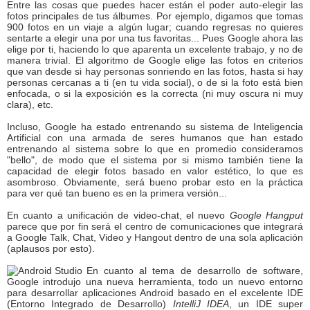
Entre las cosas que puedes hacer están el poder auto-elegir las
fotos principales de tus álbumes. Por ejemplo, digamos que tomas
900 fotos en un viaje a algún lugar; cuando regresas no quieres
sentarte a elegir una por una tus favoritas... Pues Google ahora las
elige por ti, haciendo lo que aparenta un excelente trabajo, y no de
manera trivial. El algoritmo de Google elige las fotos en criterios
que van desde si hay personas sonriendo en las fotos, hasta si hay
personas cercanas a ti (en tu vida social), o de si la foto está bien
enfocada, o si la exposición es la correcta (ni muy oscura ni muy
clara), etc.
Incluso, Google ha estado entrenando su sistema de Inteligencia
Artificial con una armada de seres humanos que han estado
entrenando al sistema sobre lo que en promedio consideramos
"bello", de modo que el sistema por si mismo también tiene la
capacidad de elegir fotos basado en valor estético, lo que es
asombroso. Obviamente, será bueno probar esto en la práctica
para ver qué tan bueno es en la primera versión...
En cuanto a unificación de video-chat, el nuevo
Google Hangput
parece que por fin será el centro de comunicaciones que integrará
a Google Talk, Chat, Video y Hangout dentro de una sola aplicación
(aplausos por esto).
En cuanto al tema de desarrollo de software,
Google introdujo una nueva herramienta, todo un nuevo entorno
para desarrollar aplicaciones Android basado en el excelente IDE
(Entorno Integrado de Desarrollo)
IntelliJ IDEA
, un IDE super