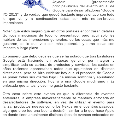
keynote
(presentación
principal/inicial) del evento anual de
Google para desarrolladores "Google
I/O 2013", y de verdad que quedé bastante impresionado con todo
lo que vi, y a continuación estas son mis no-tan-breves
impresiones...
Noten que estoy seguro que en otros portales encontrarán detalles
técnicos minuciosos de todo lo presentado, pero aquí solo les
hablaré de las impresiones generales, de las cosas que más me
gustaron, de lo que veo con más potencial, y otras cosas con
impacto a largo plazo.
Lo primero que debo decir es que se ha notado que tras bastidores
Google está haciendo un esfuerzo genuino por integrar y
simplificar toda su cartera de productos y servicios, los cuales en
años recientes aparentaban todos que apuntaban en distintas
direcciones, pero se hizo evidente hoy que el propósito de Google
es poner todas sus ofertas bajo una misma sombrilla y apuntando
en una misma dirección. Hoy vi a una Google muchísimo más
enfocada que antes, y eso me gustó bastante...
Otra cosa sobre este evento es que a diferencia de eventos
anteriores, la empresa mayoritariamente se mantuvo enfocada en
desarrolladores de software, en vez de utilizar el evento para
lanzar productos nuevos como los Nexus en encuentros pasados,
algo que creo fue una buena decisión, similar a lo que hace Apple
en donde tiene anualmente distintos tipos de eventos enfocados en