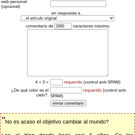
web personal
(opcional)
en respuesta a...
comentario de
caracteres máximo
4 + 3 =
requerido
(control anti-SPAM)
¿De qué color es el
requerido
(control anti-
cielo?:
SPAM)
"
No es acaso el objetivo cambiar al mundo?