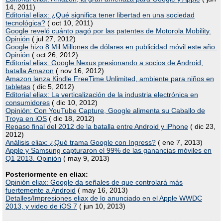
14, 2011)
Editorial eliax: ¿Qué significa tener libertad en una sociedad
tecnológica?
( oct 10, 2011)
Google reveló cuánto pagó por las patentes de Motorola Mobility.
Opinión
( jul 27, 2012)
Google hizo 8 Mil Millones de dólares en publicidad móvil este año.
Opinión
( oct 26, 2012)
Editorial eliax: Google Nexus presionando a socios de Android,
batalla Amazon
( nov 16, 2012)
Amazon lanza Kindle FreeTime Unlimited, ambiente para niños en
tabletas
( dic 5, 2012)
Editorial eliax: La verticalización de la industria electrónica en
consumidores
( dic 10, 2012)
Opinión: Con YouTube Capture, Google alimenta su Caballo de
Troya en iOS
( dic 18, 2012)
Repaso final del 2012 de la batalla entre Android y iPhone
( dic 23,
2012)
Análisis eliax: ¿Qué trama Google con Ingress?
( ene 7, 2013)
Apple y Samsung capturaron el 99% de las ganancias móviles en
Q1 2013. Opinión
( may 9, 2013)
Posteriormente en eliax:
Opinión eliax: Google da señales de que controlará más
fuertemente a Android
( may 16, 2013)
Detalles/Impresiones eliax de lo anunciado en el Apple WWDC
2013, y video de iOS 7
( jun 10, 2013)