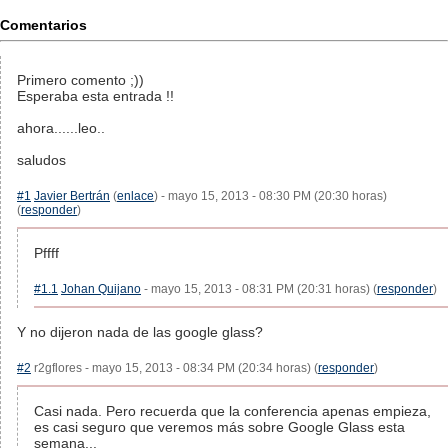
Comentarios
Primero comento ;))
Esperaba esta entrada !!
ahora......leo..
saludos
#1
Javier Bertrán
(
enlace
) - mayo 15, 2013 - 08:30 PM (20:30 horas)
(
responder
)
Pffff
#1.1
Johan Quijano
- mayo 15, 2013 - 08:31 PM (20:31 horas) (
responder
)
Y no dijeron nada de las google glass?
#2
r2gflores - mayo 15, 2013 - 08:34 PM (20:34 horas) (
responder
)
Casi nada. Pero recuerda que la conferencia apenas empieza,
es casi seguro que veremos más sobre Google Glass esta
semana...