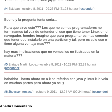
#4
Esteban - octubre 8, 2011 - 09:23 PM (21:23 horas) (
responder
)
Bueno y la pregunta tonta seria...
Para que sirve esto??? Los que no somos programadores no
terminamos tal vez de entender el uso que tiene tener Linux en el
navegador, hombre imagino que para programar es mas comodo
que tener que instalarlo en una particion y tal, pero es solo eso o
tiene alguna ventaja mas???
hay mas implicaciones que no vemos los no ilustrados en la
materia???
#5
Enrique Martin Lopez - octubre 8, 2011 - 10:29 PM (22:29 horas)
(
responder
)
hahahha.. hasta ahora se a k se referian con java y linux k lo veia
en muchas partes pero ahora ya se ;)
#6
Jheysson
(
enlace
) - octubre 9, 2011 - 12:24 AM (00:24 horas) (
responder
)
Añadir Comentario