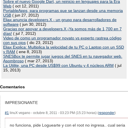
Sobre el nuevo Google Dart, un reinicio en lenguajes para la Era
Web
( oct 12, 2011)
PortableApps, para programas que se lanzan desde una memoria
USB
( jun 27, 2012)
Eliax anuncia developers.X - un grupo para desarrolladores de
software
( jun 30, 2012)
Gracias por apoyar a developers.X ¡Ya somos más de 1,700 en 7
días!
( jul 7, 2012)
Video de como un programador novato vs experto rastrea código
con sus ojos
( dic 23, 2012)
Eliax Explica: Multiplica la velocidad de tu PC o Laptop con un SSD
y RAM
( ene 8, 2013)
SNESBox te permite jugar juegos del SNES en tu navegador web.
Asombroso
( mar 27, 2013)
La Utilite, una PC desde US$99 con Ubuntu y 4 núcleos ARM
( jul
15, 2013)
Comentarios
IMPRESIONANTE
#1
linuX vegano - octubre 8, 2011 - 03:23 PM (15:23 horas) (
responder
)
no funciona, pide Loguearte y con el root no ingresa.. cual seria