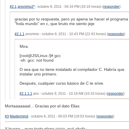
#2.1
anonimo2º
- octubre 8, 2011 - 04:16 PM (16:16 horas) (
responder
)
gracias por tu respuesta, pero yo apena se hacer el programa
"hola mundo" en c, que bruto me siento jeje
#2.1.1
anonimo - octubre 8, 2011 - 10:43 PM (22:43 horas) (
responder
)
Mira:
[root@JS/Linux /]# gcc
-sh: gcc: not found
O sea que no tiene instalado el compilador C. Habría que
instalar uno primero.
Después, cualquier curso básico de C te srive.
#2.1.1.1
anv - octubre 9, 2011 - 10:16 AM (10:16 horas) (
responder
)
Mortaaaaaaal... Gracias por el dato Eliax.
#3
Maxtermind
- octubre 8, 2011 - 06:03 PM (18:03 horas) (
responder
)
Y bueno... puro texto plano jajaja, qué chafa.