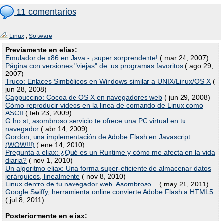
11 comentarios
Linux
,
Software
Previamente en eliax:
Emulador de x86 en Java - ¡super sorprendente!
( mar 24, 2007)
Página con versiones "viejas" de tus programas favoritos
( ago 29,
2007)
Truco: Enlaces Simbólicos en Windows similar a UNIX/Linux/OS X
(
jun 28, 2008)
Cappuccino: Cocoa de OS X en navegadores web
( jun 29, 2008)
Cómo reproducir videos en la linea de comando de Linux como
ASCII
( feb 23, 2009)
G.ho.st, asombroso servicio te ofrece una PC virtual en tu
navegador
( abr 14, 2009)
Gordon, una implementación de Adobe Flash en Javascript
(WOW!!!)
( ene 14, 2010)
Pregunta a eliax: ¿Qué es un Runtime y cómo me afecta en la vida
diaria?
( nov 1, 2010)
Un algoritmo eliax: Una forma super-eficiente de almacenar datos
jerárquicos, linealmente
( nov 8, 2010)
Linux dentro de tu navegador web. Asombroso...
( may 21, 2011)
Google Swiffy, herramienta online convierte Adobe Flash a HTML5
( jul 8, 2011)
Posteriormente en eliax: