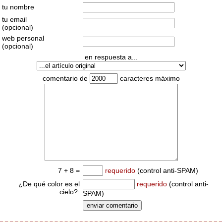
tu nombre
tu email
(opcional)
web personal
(opcional)
en respuesta a...
comentario de
caracteres máximo
7 + 8 =
requerido
(control anti-SPAM)
¿De qué color es el
requerido
(control anti-
cielo?:
SPAM)