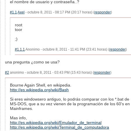
el nombre de usuario y contraseña..?
#1.1
Axel
- octubre 8, 2011 - 08:17 PM (20:17 horas) (
responder
)
root
toor
;)
#1.1.1
Anonimo - octubre 8, 2011 - 11:41 PM (23:41 horas) (
responder
)
una pregunta ¿como se usa?
#2
anonimo - octubre 8, 2011 - 03:43 PM (15:43 horas) (
responder
)
Bourne Again Shell, en wikipedia.
http://es.wikipedia.org/wiki/Bash
Si eres windowsero antiguo, lo podrás comparar con los *.bat de
MS-DOS, que a su vez vienen de la programación de los 60's en
Mainframes.
Mas info,
http://es.wikipedia.org/wiki/Emulador_de_terminal
http://es.wikipedia.org/wiki/Terminal_de_computadora