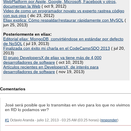
WebPlatform por Apple, Google, Microsoft, Facebook y otros,
documentan la Web
( oct 9, 2012)
Video de como un programador novato vs experto rastrea código
con sus ojos
( dic 23, 2012)
Eliax explica: Cómo respaldar/restaurar rápidamente con MySQL
(
jun 25, 2013)
Posteriormente en eliax:
Editorial eliax: MongoDB, convirtiéndose en estándar por defecto
de NoSQL
( jul 19, 2013)
Finalizada con éxito mi charla en el CodeCampSDQ 2013
( jul 20,
2013)
El grupo DevelopersX de eliax ya tiene más de 4,000
desarrolladores de software
( oct 10, 2013)
Artículos recientes en DevelopersX, de interés para
desarrolladores de software
( nov 19, 2013)
Comentarios
José será posible que lo transmitas en vivo para los que no vivimos
en RD lo podamos ver?
#1
Octavio Aranda - julio 12, 2013 - 03:25 AM (03:25 horas) (
responder
)