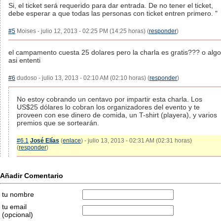
Si, el ticket será requerido para dar entrada. De no tener el ticket,
debe esperar a que todas las personas con ticket entren primero. "
#5
Moises - julio 12, 2013 - 02:25 PM (14:25 horas) (
responder
)
el campamento cuesta 25 dolares pero la charla es gratis??? o algo
asi ententi
#6
dudoso - julio 13, 2013 - 02:10 AM (02:10 horas) (
responder
)
No estoy cobrando un centavo por impartir esta charla. Los
US$25 dólares lo cobran los organizadores del evento y te
proveen con ese dinero de comida, un T-shirt (playera), y varios
premios que se sortearán.
#6.1
José Elías
(
enlace
) - julio 13, 2013 - 02:31 AM (02:31 horas)
(
responder
)
Añadir Comentario
tu nombre
tu email
(opcional)