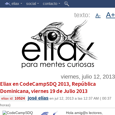
eliax
social
contacto
A+
texto:
A-
viernes, julio 12, 2013
Eliax en CodeCampSDQ 2013, República
Dominicana, viernes 19 de Julio 2013
josé elías
eliax id:
10524
en jul 12, 2013 a las 12:37 AM ( 00:37
horas)
Hola amig@s lectores,