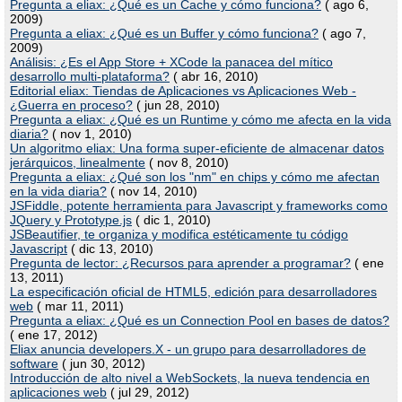
Pregunta a eliax: ¿Qué es un Cache y cómo funciona?
( ago 6,
2009)
Pregunta a eliax: ¿Qué es un Buffer y cómo funciona?
( ago 7,
2009)
Análisis: ¿Es el App Store + XCode la panacea del mítico
desarrollo multi-plataforma?
( abr 16, 2010)
Editorial eliax: Tiendas de Aplicaciones vs Aplicaciones Web -
¿Guerra en proceso?
( jun 28, 2010)
Pregunta a eliax: ¿Qué es un Runtime y cómo me afecta en la vida
diaria?
( nov 1, 2010)
Un algoritmo eliax: Una forma super-eficiente de almacenar datos
jerárquicos, linealmente
( nov 8, 2010)
Pregunta a eliax: ¿Qué son los "nm" en chips y cómo me afectan
en la vida diaria?
( nov 14, 2010)
JSFiddle, potente herramienta para Javascript y frameworks como
JQuery y Prototype.js
( dic 1, 2010)
JSBeautifier, te organiza y modifica estéticamente tu código
Javascript
( dic 13, 2010)
Pregunta de lector: ¿Recursos para aprender a programar?
( ene
13, 2011)
La especificación oficial de HTML5, edición para desarrolladores
web
( mar 11, 2011)
Pregunta a eliax: ¿Qué es un Connection Pool en bases de datos?
( ene 17, 2012)
Eliax anuncia developers.X - un grupo para desarrolladores de
software
( jun 30, 2012)
Introducción de alto nivel a WebSockets, la nueva tendencia en
aplicaciones web
( jul 29, 2012)