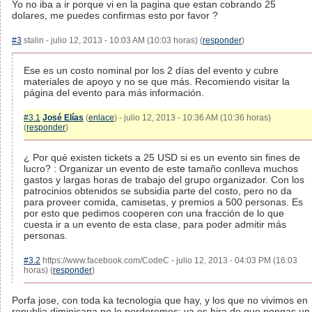
Yo no iba a ir porque vi en la pagina que estan cobrando 25
dolares, me puedes confirmas esto por favor ?
#3
stalin - julio 12, 2013 - 10:03 AM (10:03 horas) (
responder
)
Ese es un costo nominal por los 2 días del evento y cubre
materiales de apoyo y no se que más. Recomiendo visitar la
página del evento para más información.
#3.1
José Elías
(
enlace
) - julio 12, 2013 - 10:36 AM (10:36 horas)
(
responder
)
¿ Por qué existen tickets a 25 USD si es un evento sin fines de
lucro? : Organizar un evento de este tamaño conlleva muchos
gastos y largas horas de trabajo del grupo organizador. Con los
patrocinios obtenidos se subsidia parte del costo, pero no da
para proveer comida, camisetas, y premios a 500 personas. Es
por esto que pedimos cooperen con una fracción de lo que
cuesta ir a un evento de esta clase, para poder admitir más
personas.
#3.2
https://www.facebook.com/CodeC - julio 12, 2013 - 04:03 PM (16:03
horas) (
responder
)
Porfa jose, con toda ka tecnologia que hay, y los que no vivimos en
republia diminicana no lo perderemos; ya es hira de que pongas un