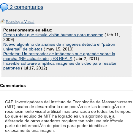
2 comentarios
Tecnología Visual
Posteriormente en eliax:
Crean robot que simula visión humana para moverse
( feb 11,
2009)
Nuevo algoritmo de análisis de imágenes detecta el "patrón
universal" de objetos
( may 15, 2010)
Predator: Un rastreador de imágenes que aprende sobre la
marcha (RE-actualizado, ¡ES REAL!)
( abr 2, 2011)
Increíble software amplifica imágenes de video para resaltar
patrones
( jul 17, 2012)
Comentarios
C&P. Investigadores del Instituto de TecnologÃ­a de Massachussetts
(MIT) acaba de desarrollar lo que podrÃ­a ser las tecnologÃ­a de
reconocimiento visual artificial mas avanzada de todos los tiempos.
Lo que el equipo de MIT ha logrado es un algoritmo que a
diferencia de otros anteriores requiere tan solo una minÃºscula
parte de informaciÃ³n de pixeles para poder identificar
exitosamente una imagen.