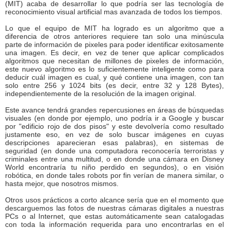
(MIT) acaba de desarrollar lo que podría ser las tecnología de
reconocimiento visual artificial mas avanzada de todos los tiempos.
Lo que el equipo de MIT ha logrado es un algoritmo que a
diferencia de otros anteriores requiere tan solo una minúscula
parte de información de pixeles para poder identificar exitosamente
una imagen. Es decir, en vez de tener que aplicar complicados
algoritmos que necesitan de millones de pixeles de información,
este nuevo algoritmo es lo suficientemente inteligente como para
deducir cuál imagen es cual, y qué contiene una imagen, con tan
solo entre 256 y 1024 bits (es decir, entre 32 y 128 Bytes),
independientemente de la resolución de la imagen original.
Este avance tendrá grandes repercusiones en áreas de búsquedas
visuales (en donde por ejemplo, uno podría ir a Google y buscar
por "edificio rojo de dos pisos" y este devolvería como resultado
justamente eso, en vez de solo buscar imágenes en cuyas
descripciones aparecieran esas palabras), en sistemas de
seguridad (en donde una computadora reconocería terroristas y
criminales entre una multitud, o en donde una cámara en Disney
World encontraría tu niño perdido en segundos), o en visión
robótica, en donde tales robots por fin verían de manera similar, o
hasta mejor, que nosotros mismos.
Otros usos prácticos a corto alcance sería que en el momento que
descarguemos las fotos de nuestras cámaras digitales a nuestras
PCs o al Internet, que estas automáticamente sean catalogadas
con toda la información requerida para uno encontrarlas en el