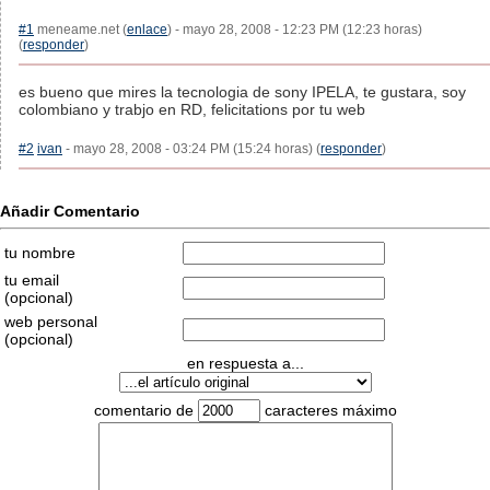
#1
meneame.net (
enlace
) - mayo 28, 2008 - 12:23 PM (12:23 horas)
(
responder
)
es bueno que mires la tecnologia de sony IPELA, te gustara, soy
colombiano y trabjo en RD, felicitations por tu web
#2
ivan
- mayo 28, 2008 - 03:24 PM (15:24 horas) (
responder
)
Añadir Comentario
tu nombre
tu email
(opcional)
web personal
(opcional)
en respuesta a...
comentario de
caracteres máximo