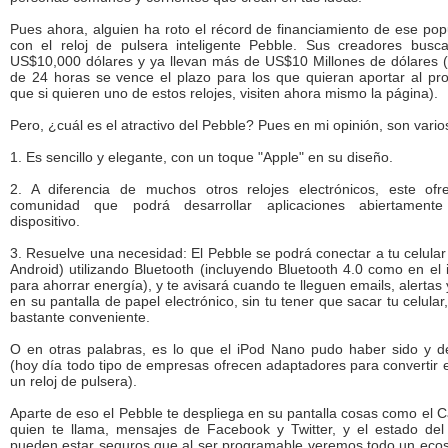
Pues ahora, alguien ha roto el récord de financiamiento de ese popu
con el reloj de pulsera inteligente Pebble. Sus creadores bus
US$10,000 dólares y ya llevan más de US$10 Millones de dólares
de 24 horas se vence el plazo para los que quieran aportar al pro
que si quieren uno de estos relojes, visiten ahora mismo la página).
Pero, ¿cuál es el atractivo del Pebble? Pues en mi opinión, son vario
1. Es sencillo y elegante, con un toque "Apple" en su diseño.
2. A diferencia de muchos otros relojes electrónicos, este of
comunidad que podrá desarrollar aplicaciones abiertament
dispositivo.
3. Resuelve una necesidad: El Pebble se podrá conectar a tu celular
Android) utilizando Bluetooth (incluyendo Bluetooth 4.0 como en el
para ahorrar energía), y te avisará cuando te lleguen emails, alertas
en su pantalla de papel electrónico, sin tu tener que sacar tu celular
bastante conveniente.
O en otras palabras, es lo que el iPod Nano pudo haber sido y d
(hoy día todo tipo de empresas ofrecen adaptadores para convertir 
un reloj de pulsera).
Aparte de eso el Pebble te despliega en su pantalla cosas como el Ca
quien te llama, mensajes de Facebook y Twitter, y el estado del
pueden estar seguros que al ser programable veremos todo un eco