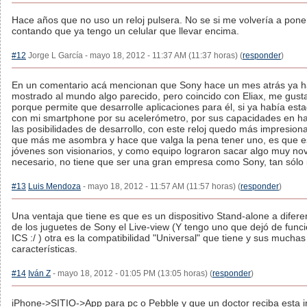
Hace años que no uso un reloj pulsera. No se si me volvería a pone
contando que ya tengo un celular que llevar encima.
#12
Jorge L García - mayo 18, 2012 - 11:37 AM (11:37 horas) (
responder
)
En un comentario acá mencionan que Sony hace un mes atrás ya h
mostrado al mundo algo parecido, pero coincido con Eliax, me gusta
porque permite que desarrolle aplicaciones para él, si ya había est
con mi smartphone por su acelerómetro, por sus capacidades en h
las posibilidades de desarrollo, con este reloj quedo más impresion
que más me asombra y hace que valga la pena tener uno, es que e
jóvenes son visionarios, y como equipo lograron sacar algo muy no
necesario, no tiene que ser una gran empresa como Sony, tan sólo 
#13
Luis Mendoza
- mayo 18, 2012 - 11:57 AM (11:57 horas) (
responder
)
Una ventaja que tiene es que es un dispositivo Stand-alone a difer
de los juguetes de Sony el Live-view (Y tengo uno que dejó de funci
ICS :/ ) otra es la compatibilidad "Universal" que tiene y sus muchas
características.
#14
Iván Z
- mayo 18, 2012 - 01:05 PM (13:05 horas) (
responder
)
iPhone->SITIO->App para pc o Pebble y que un doctor reciba esta i