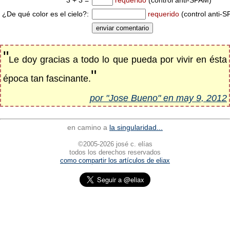
3 + 3 =
requerido
(control anti-SPAM)
¿De qué color es el cielo?:
requerido
(control anti-
"
Le doy gracias a todo lo que pueda por vivir en ésta
"
época tan fascinante.
por "Jose Bueno" en may 9, 2012
en camino a
la singularidad...
©2005-2026 josé c. elías
todos los derechos reservados
como compartir los artículos de eliax