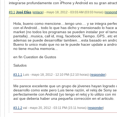
integrarse profundamente con iPhone y Android es su gran atract
#3.1
José Elías
(
enlace
) - mayo 18, 2012 - 03:03 AM (03:03 horas) (
respond
Hola, bueno como mencione....tengo uno.... y se integra perf
con el Android... todo lo que has dicho y mensionado lo hace 
market (no todos los programas se pueden instalar por el tam
pantalla)...musica, call id, msg, facebook, Tiempo..GPS...etc etc
ademas se puede desarrolllar tambien....esta basado en androi
Bueno lo unico malo que no se le puede hacer update a android
no tiene mucha memoria...
en fin Cuestion de Gustos
Saludos
#3.1.1
Luis - mayo 18, 2012 - 12:10 PM (12:10 horas) (
responder
)
Me parece excelente que un grupo de jóvenes hayan logrado 
desarrollo como este pero Luis tiene razón, el reloj de Sony se
perfectamente con Android (yo tengo el reloj y lo utilizo con mi
así que deberia haber una pequeña corrección en el articulo.
#3.1.2
val - mayo 20, 2012 - 03:11 PM (15:11 horas) (
responder
)