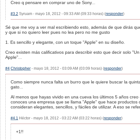
Creo q pensare en comprar uno de Sony...
#3.2
Syruam - mayo 18, 2012 - 09:33 AM (09:33 horas) (
responder
)
Sé que me voy a ver mal escribiendo esto, además de que dirás que
y que si no quiero leer pues no lea pero no me gusto
1. Es sencillo y elegante, con un toque "Apple" en su diseño.
Creo existen más calificativos para describir esto que decir solo "U
Apple"...
#4
Christopher
- mayo 18, 2012 - 03:09 AM (03:09 horas) (
responder
)
Como siempre nunca falta un burro que le quiere buscar la quinta
gato...
Al menos que hayas vivido en una cueva los últimos 5 años creo
conoces una empresa que se llama "Apple" que hace productos 
consideran elegantes, sencillos, y fáciles de utilizar. A eso se refer
#4.1
Héctor - mayo 18, 2012 - 03:22 AM (03:22 horas) (
responder
)
+1!!