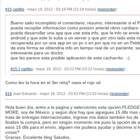
#15
carlitro
- mayo 18, 2012 - 03:18 PM (15:18 horas) (
responder
)
Bueno salio incompleto el comentario, resumo, interesante si el 
pueda recopilar informacion como presion arterial ritmo cardiaco
pueda desarrollar una app que use esta info, que la info se envie
android y que este lo suba a un server y que por otro lado esta i
recuperada por un una app en un pc o en por que no en un Peb
de esta forma se obtendria info en tiempo real de un paciente, se
interesante para un doctor.
que les parece esta posible aplicacion de este cacharrito. :-)
#15.1
carlitro
- mayo 18, 2012 - 03:22 PM (15:22 horas) (
responder
)
Como leo la hora en el 3er reloj? osea el rojo xd
#16
Juan Eduardo - mayo 18, 2012 - 03:43 PM (15:43 horas) (
responder
)
Hola buen día, entre a la pagina y selecciones esta opción,PLEDG
MORE, soy de México, y según dice hay que agregues 15 dlls mas
trata de entregas internacionales, ingrese mis datos también los de 
finalize la compra, pero en ningún momento me puso la opción de 
esos 15 dlls para el envío, alguien me pudiera ayudar y decirme si h
cosas?
Gracias. Excelente blog Saludos.