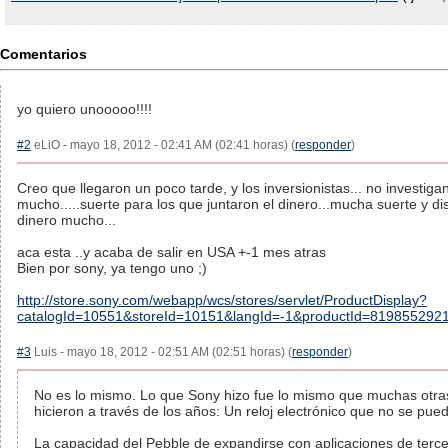
Comentarios
yo quiero unooooo!!!!
#2
eLiO - mayo 18, 2012 - 02:41 AM (02:41 horas) (
responder
)
Creo que llegaron un poco tarde, y los inversionistas... no investiga
mucho.....suerte para los que juntaron el dinero...mucha suerte y dis
dinero mucho...
aca esta ..y acaba de salir en USA +-1 mes atras
Bien por sony, ya tengo uno ;)
http://store.sony.com/webapp/wcs/stores/servlet/ProductDisplay?
catalogId=10551&storeId=10151&langId=-1&productId=81985529
#3
Luis - mayo 18, 2012 - 02:51 AM (02:51 horas) (
responder
)
No es lo mismo. Lo que Sony hizo fue lo mismo que muchas otr
hicieron a través de los años: Un reloj electrónico que no se pue
La capacidad del Pebble de expandirse con aplicaciones de terce