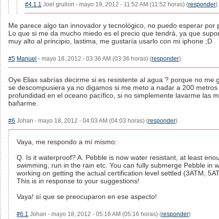
#4.1.1
Joel grullon - mayo 19, 2012 - 11:52 AM (11:52 horas) (
responder
)
Me parece algo tan innovador y tecnológico, no puedo esperar por 
Lo que si me da mucho miedo es el precio que tendrá, ya que supo
muy alto al principio, lastima, me gustaría usarlo con mi iphone ;D
#5
Manuel
- mayo 18, 2012 - 03:36 AM (03:36 horas) (
responder
)
Oye Eliax sabrías decirme si es resistente al agua ? porque no me 
se descompusiera ya no digamos si me meto a nadar a 200 metros
profundidad en el oceano pacífico, si no simplemente lavarme las 
bañarme.
#6
Johan - mayo 18, 2012 - 04:03 AM (04:03 horas) (
responder
)
Vaya, me respondo a mí mismo:
Q. Is it waterproof? A. Pebble is now water resistant, at least eno
swimming, run in the rain etc. You can fully submerge Pebble in w
working on getting the actual certification level settled (3ATM, 5A
This is in response to your suggestions!
Vaya! sí que se preocuparon en ese aspecto!
#6.1
Johan - mayo 18, 2012 - 05:16 AM (05:16 horas) (
responder
)