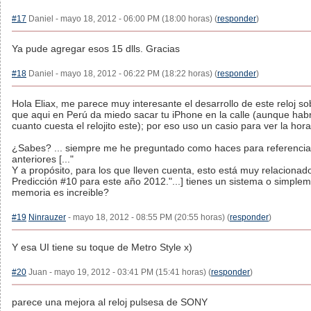
#17
Daniel - mayo 18, 2012 - 06:00 PM (18:00 horas) (
responder
)
Ya pude agregar esos 15 dlls. Gracias
#18
Daniel - mayo 18, 2012 - 06:22 PM (18:22 horas) (
responder
)
Hola Eliax, me parece muy interesante el desarrollo de este reloj so
que aqui en Perú da miedo sacar tu iPhone en la calle (aunque habr
cuanto cuesta el relojito este); por eso uso un casio para ver la hora
¿Sabes? ... siempre me he preguntado como haces para referenciar
anteriores [..."
Y a propósito, para los que lleven cuenta, esto está muy relacionad
Predicción #10 para este año 2012."...] tienes un sistema o simplem
memoria es increible?
#19
Ninrauzer
- mayo 18, 2012 - 08:55 PM (20:55 horas) (
responder
)
Y esa UI tiene su toque de Metro Style x)
#20
Juan - mayo 19, 2012 - 03:41 PM (15:41 horas) (
responder
)
parece una mejora al reloj pulsesa de SONY