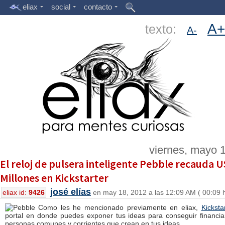
eliax
social
contacto
A+
texto:
A-
viernes, mayo 
El reloj de pulsera inteligente Pebble recauda 
Millones en Kickstarter
josé elías
eliax id:
9426
en may 18, 2012 a las 12:09 AM ( 00:09 
Como les he mencionado previamente en eliax,
Kicksta
portal en donde puedes exponer tus ideas para conseguir financi
personas comunes y corrientes que crean en tus ideas.