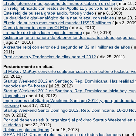
El reloj atómico mas pequeño del mundo, cabe en un chip
( mar 18, 
Un reloj fabricado con restos del Apollo 11 y polvo lunar
( nov 15, 20
Este reloj de pulsera graba audio, fotos y video
( ene 6, 2009)
La dualidad digital-analógico de la naturaleza, con relojes
( may 20, 
El reloj de pulsera mas caro del mundo: US$25 Millones
( jun 3, 200
Como fabricar tus propios OLEDs
( abr 4, 2010)
La madre de todos los relojes del mundo
( jun 10, 2010)
Kickstarter, una manera de obtener fondos para tus ideas pequeñas
( ago 27, 2010)
A crearse reloj con error de 1 segundo en 32 mil millones de años
( 
2011)
Predicciones y Tendencias de eliax para el 2012
( dic 25, 2011)
Posteriormente en eliax:
El MaKey MaKey, convierte cualquier cosa en un botón o teclado. Vi
20, 2012)
Startup Weekend 2012 en Santiago, Rep. Dominicana. Haz realidad 
negocios en 54 horas
( jul 28, 2012)
Startup Weekend 2012 en Santiago, Rep. Dominicana inicia hoy, cu
disponibles
( sept 14, 2012)
Impresiones del Startup Weekend Santiago 2012, y por qué deberían 
próximo
( sept 17, 2012)
Startup Weekend Santo Domingo 2012, Rep. Dominicana, 16-18 No
nov 9, 2012)
Por qué deben asistir (u organizar) al próximo Startup Weekend en 
ciudades
( nov 22, 2012)
Relojes espías antiguos
( abr 15, 2013)
GRAN HITO: Crean el reloj más preciso de todos los tiempos
( jun 4