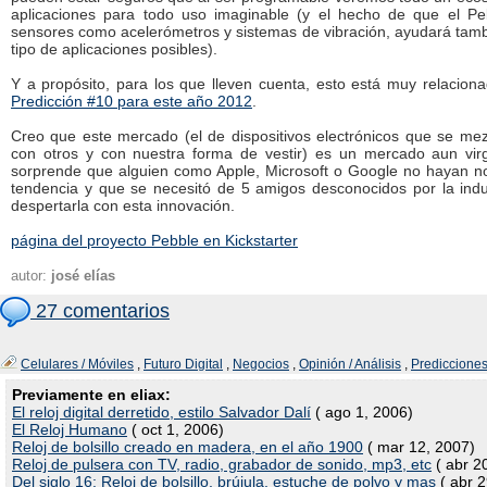
aplicaciones para todo uso imaginable (y el hecho de que el Pe
sensores como acelerómetros y sistemas de vibración, ayudará tamb
tipo de aplicaciones posibles).
Y a propósito, para los que lleven cuenta, esto está muy relacio
Predicción #10 para este año 2012
.
Creo que este mercado (el de dispositivos electrónicos que se me
con otros y con nuestra forma de vestir) es un mercado aun vi
sorprende que alguien como Apple, Microsoft o Google no hayan n
tendencia y que se necesitó de 5 amigos desconocidos por la indu
despertarla con esta innovación.
página del proyecto Pebble en Kickstarter
autor:
josé elías
27 comentarios
Celulares / Móviles
,
Futuro Digital
,
Negocios
,
Opinión / Análisis
,
Prediccione
Previamente en eliax:
El reloj digital derretido, estilo Salvador Dalí
( ago 1, 2006)
El Reloj Humano
( oct 1, 2006)
Reloj de bolsillo creado en madera, en el año 1900
( mar 12, 2007)
Reloj de pulsera con TV, radio, grabador de sonido, mp3, etc
( abr 2
Del siglo 16: Reloj de bolsillo, brújula, estuche de polvo y mas
( abr 2