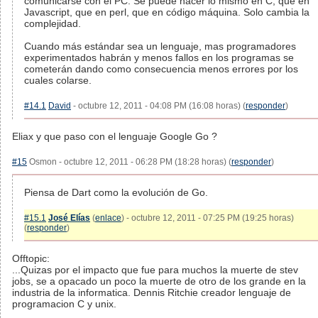
comunicarse con el PC. Se puede hacer lo mismo en C, que en
Javascript, que en perl, que en código máquina. Solo cambia la
complejidad.
Cuando más estándar sea un lenguaje, mas programadores
experimentados habrán y menos fallos en los programas se
cometerán dando como consecuencia menos errores por los
cuales colarse.
#14.1
David
- octubre 12, 2011 - 04:08 PM (16:08 horas) (
responder
)
Eliax y que paso con el lenguaje Google Go ?
#15
Osmon - octubre 12, 2011 - 06:28 PM (18:28 horas) (
responder
)
Piensa de Dart como la evolución de Go.
#15.1
José Elías
(
enlace
) - octubre 12, 2011 - 07:25 PM (19:25 horas)
(
responder
)
Offtopic:
...Quizas por el impacto que fue para muchos la muerte de stev
jobs, se a opacado un poco la muerte de otro de los grande en la
industria de la informatica. Dennis Ritchie creador lenguaje de
programacion C y unix.