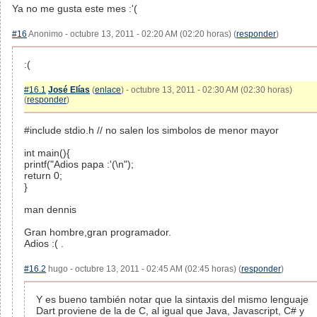
Ya no me gusta este mes :'(
#16
Anonimo - octubre 13, 2011 - 02:20 AM (02:20 horas) (
responder
)
:(
#16.1
José Elías
(
enlace
) - octubre 13, 2011 - 02:30 AM (02:30 horas)
(
responder
)
#include stdio.h // no salen los simbolos de menor mayor
int main(){
printf("Adios papa :'(\n");
return 0;
}
man dennis
Gran hombre,gran programador.
Adios :( .
#16.2
hugo - octubre 13, 2011 - 02:45 AM (02:45 horas) (
responder
)
Y es bueno también notar que la sintaxis del mismo lenguaje
Dart proviene de la de C, al igual que Java, Javascript, C# y