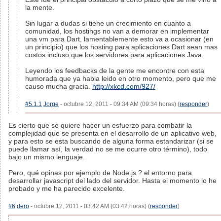
la mente.
Sin lugar a dudas si tiene un crecimiento en cuanto a
comunidad, los hostings no van a demorar en implementar
una vm para Dart, lamentablemente esto va a ocasionar (en
un principio) que los hosting para aplicaciones Dart sean mas
costos incluso que los servidores para aplicaciones Java.
Leyendo los feedbacks de la gente me encontre con esta
humorada que ya habia leido en otro momento, pero que me
causo mucha gracia.
http://xkcd.com/927/
#5.1.1
Jorge
- octubre 12, 2011 - 09:34 AM (09:34 horas) (
responder
)
Es cierto que se quiere hacer un esfuerzo para combatir la
complejidad que se presenta en el desarrollo de un aplicativo web,
y para esto se esta buscando de alguna forma estandarizar (si se
puede llamar así, la verdad no se me ocurre otro término), todo
bajo un mismo lenguaje.
Pero, qué opinas por ejemplo de Node.js ? el entorno para
desarrollar javascript del lado del servidor. Hasta el momento lo he
probado y me ha parecido excelente.
#6
dero
- octubre 12, 2011 - 03:42 AM (03:42 horas) (
responder
)