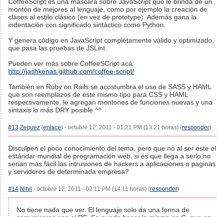
CoffeeScript es una máscara sobre JavaScript que le brinda de un
montón de mejores al lenguaje, como por ejemplo la creación de
clases al estilo clásico (en vez de prototype). Además gana la
indentación con significado sintáctico como Python.
Y genera código en JavaScript complétamente válido y optimizado,
que pasa las pruebas de JSLint.
Pueden ver más sobre CoffeeSCript acá:
http://jashkenas.github.com/coffee-script/
También en Ruby on Rails se acostumbra el uso de SASS y HAML
que son reemplazos de este mismo tipo para CSS y HAML
respectivamente, le agregan montones de funciones nuevas y una
sintaxis lo más DRY posible ^^
#13
Zequez
(
enlace
) - octubre 12, 2011 - 01:21 PM (13:21 horas) (
responder
)
Disculpen el poco conocimiento del tema, pero que no al ser este el
estándar mundial de programación web, si es que llega a serlo,no
serian mas fácil las intrusiones de hackers a aplicaciones o paginas
y servidores de determinada empresa?
#14
Nihil
- octubre 12, 2011 - 02:11 PM (14:11 horas) (
responder
)
No tiene nada que ver. El lenguaje solo da una forma de