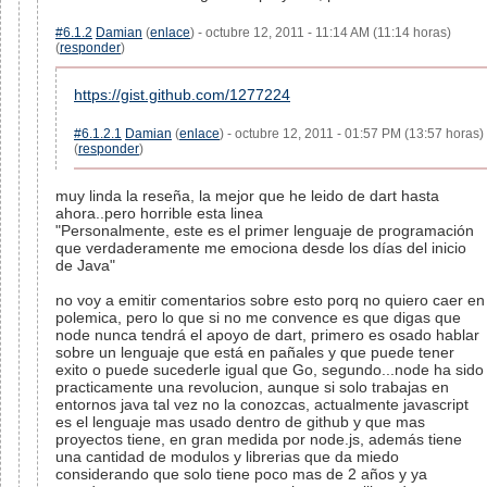
#6.1.2
Damian
(
enlace
) - octubre 12, 2011 - 11:14 AM (11:14 horas)
(
responder
)
https://gist.github.com/1277224
#6.1.2.1
Damian
(
enlace
) - octubre 12, 2011 - 01:57 PM (13:57 horas)
(
responder
)
muy linda la reseña, la mejor que he leido de dart hasta
ahora..pero horrible esta linea
"Personalmente, este es el primer lenguaje de programación
que verdaderamente me emociona desde los días del inicio
de Java"
no voy a emitir comentarios sobre esto porq no quiero caer en
polemica, pero lo que si no me convence es que digas que
node nunca tendrá el apoyo de dart, primero es osado hablar
sobre un lenguaje que está en pañales y que puede tener
exito o puede sucederle igual que Go, segundo...node ha sido
practicamente una revolucion, aunque si solo trabajas en
entornos java tal vez no la conozcas, actualmente javascript
es el lenguaje mas usado dentro de github y que mas
proyectos tiene, en gran medida por node.js, además tiene
una cantidad de modulos y librerias que da miedo
considerando que solo tiene poco mas de 2 años y ya