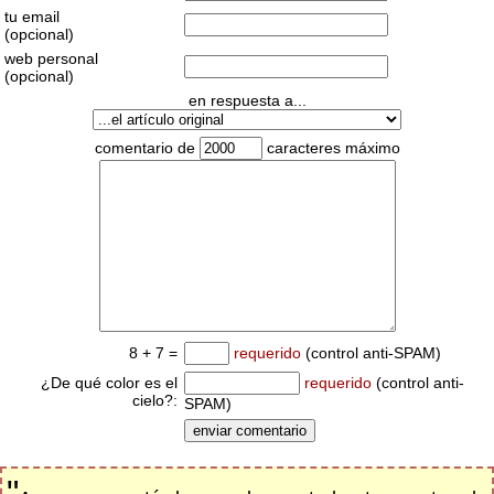
tu email
(opcional)
web personal
(opcional)
en respuesta a...
comentario de
caracteres máximo
8 + 7 =
requerido
(control anti-SPAM)
¿De qué color es el
requerido
(control anti-
cielo?:
SPAM)
"