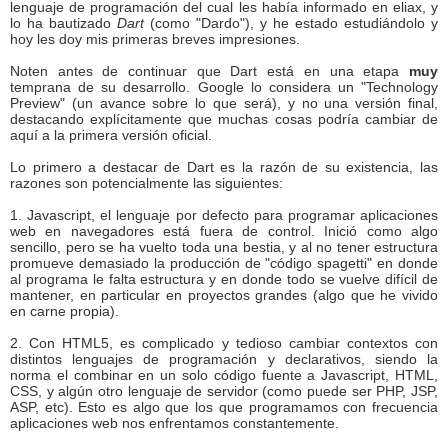
lenguaje de programación del cual les había informado en eliax, y
lo ha bautizado
Dart
(como "Dardo"), y he estado estudiándolo y
hoy les doy mis primeras breves impresiones.
Noten antes de continuar que Dart está en una etapa
muy
temprana de su desarrollo. Google lo considera un "Technology
Preview" (un avance sobre lo que será), y no una versión final,
destacando explícitamente que muchas cosas podría cambiar de
aquí a la primera versión oficial.
Lo primero a destacar de Dart es la razón de su existencia, las
razones son potencialmente las siguientes:
1. Javascript, el lenguaje por defecto para programar aplicaciones
web en navegadores está fuera de control. Inició como algo
sencillo, pero se ha vuelto toda una bestia, y al no tener estructura
promueve demasiado la producción de "código spagetti" en donde
al programa le falta estructura y en donde todo se vuelve difícil de
mantener, en particular en proyectos grandes (algo que he vivido
en carne propia).
2. Con HTML5, es complicado y tedioso cambiar contextos con
distintos lenguajes de programación y declarativos, siendo la
norma el combinar en un solo código fuente a Javascript, HTML,
CSS, y algún otro lenguaje de servidor (como puede ser PHP, JSP,
ASP, etc). Esto es algo que los que programamos con frecuencia
aplicaciones web nos enfrentamos constantemente.