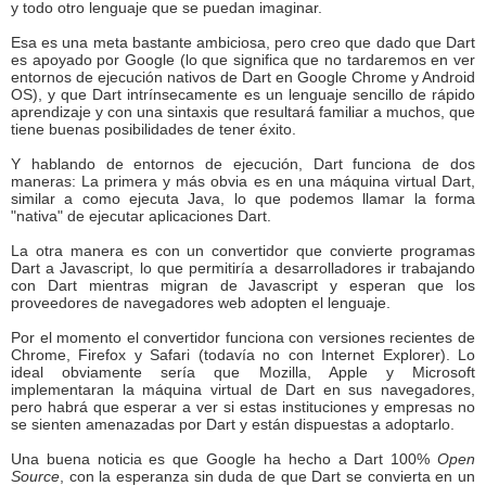
y todo otro lenguaje que se puedan imaginar.
Esa es una meta bastante ambiciosa, pero creo que dado que Dart
es apoyado por Google (lo que significa que no tardaremos en ver
entornos de ejecución nativos de Dart en Google Chrome y Android
OS), y que Dart intrínsecamente es un lenguaje sencillo de rápido
aprendizaje y con una sintaxis que resultará familiar a muchos, que
tiene buenas posibilidades de tener éxito.
Y hablando de entornos de ejecución, Dart funciona de dos
maneras: La primera y más obvia es en una máquina virtual Dart,
similar a como ejecuta Java, lo que podemos llamar la forma
"nativa" de ejecutar aplicaciones Dart.
La otra manera es con un convertidor que convierte programas
Dart a Javascript, lo que permitiría a desarrolladores ir trabajando
con Dart mientras migran de Javascript y esperan que los
proveedores de navegadores web adopten el lenguaje.
Por el momento el convertidor funciona con versiones recientes de
Chrome, Firefox y Safari (todavía no con Internet Explorer). Lo
ideal obviamente sería que Mozilla, Apple y Microsoft
implementaran la máquina virtual de Dart en sus navegadores,
pero habrá que esperar a ver si estas instituciones y empresas no
se sienten amenazadas por Dart y están dispuestas a adoptarlo.
Una buena noticia es que Google ha hecho a Dart 100%
Open
Source
, con la esperanza sin duda de que Dart se convierta en un