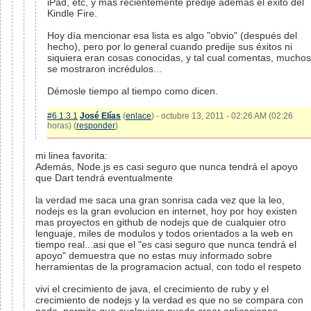
iPad, etc, y más recientemente predije además el éxito del
Kindle Fire.
Hoy día mencionar esa lista es algo "obvio" (después del
hecho), pero por lo general cuando predije sus éxitos ni
siquiera eran cosas conocidas, y tal cual comentas, muchos
se mostraron incrédulos...
Démosle tiempo al tiempo como dicen.
#6.1.3.1
José Elías
(
enlace
) - octubre 13, 2011 - 02:26 AM (02:26
horas) (
responder
)
mi linea favorita:
Además, Node.js es casi seguro que nunca tendrá el apoyo
que Dart tendrá eventualmente
la verdad me saca una gran sonrisa cada vez que la leo,
nodejs es la gran evolucion en internet, hoy por hoy existen
mas proyectos en github de nodejs que de cualquier otro
lenguaje, miles de modulos y todos orientados a la web en
tiempo real...asi que el "es casi seguro que nunca tendrá el
apoyo" demuestra que no estas muy informado sobre
herramientas de la programacion actual, con todo el respeto
vivi el crecimiento de java, el crecimiento de ruby y el
crecimiento de nodejs y la verdad es que no se compara con