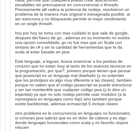
nada, permite que cualquiera pueda crear aplicaciones
escalables sin preocuparse en concurrencias o threads.
Precisamente alli radica la potencia de nodejs, resolvieron un
problema de la manera mas original e inimaginada posible: al
ser asincrona y no bloqueante permite el mejor rendimiento
en un single threath
hoy por hoy se toma con mas cuidado lo que sale de google,
despues del fiasco de go...ademas en su momento no existía
una opcion consolidada, go no fue mas que un Scala con
sintaxis de c# y sin la cantidad de herramientas que te da
scala al estar basado en java
Este lenguaje, a leguas, busca enamorar a los javistas de
corazon que no estan muy al tanto de los avances tecnicos en
la programación, por que?, primero porque tienen que pensar
que javascript es un lenguaje mal diseñado (y no entender
que los prototipos es algo muy diferente a las clases), tambien
porque no saben que el codigo javascript se puede estructurar
y ser tan mantenible que cualquier codigo java (y lo dice un
exjavista) ya que no solo nodejs permite usar modulos (a la
namespace en lenguajes como lisp) sino tambien porque
existe backbonejs, ademas ecmascript 5 incluye clases
otro problema es la concurrencia en lenguajes no funcionales,
si conoces java sabrás que es un dolor de cabeza y es algo
donde lenguajes funcionales como scala y mi favorito clojure
relucen