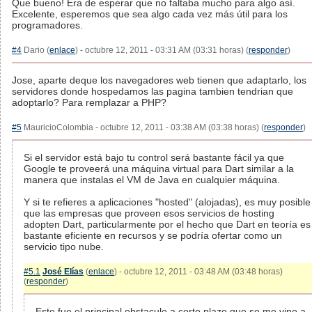
Que bueno! Era de esperar que no faltaba mucho para algo así.
Excelente, esperemos que sea algo cada vez más útil para los
programadores.
#4
Dario (
enlace
) - octubre 12, 2011 - 03:31 AM (03:31 horas) (
responder
)
Jose, aparte deque los navegadores web tienen que adaptarlo, los
servidores donde hospedamos las pagina tambien tendrian que
adoptarlo? Para remplazar a PHP?
#5
MauricioColombia - octubre 12, 2011 - 03:38 AM (03:38 horas) (
responder
)
Si el servidor está bajo tu control será bastante fácil ya que
Google te proveerá una máquina virtual para Dart similar a la
manera que instalas el VM de Java en cualquier máquina.
Y si te refieres a aplicaciones "hosted" (alojadas), es muy posible
que las empresas que proveen esos servicios de hosting
adopten Dart, particularmente por el hecho que Dart en teoría es
bastante eficiente en recursos y se podría ofertar como un
servicio tipo nube.
#5.1
José Elías
(
enlace
) - octubre 12, 2011 - 03:48 AM (03:48 horas)
(
responder
)
Este fue el principal obstaculo a corto plazo que se me vino a