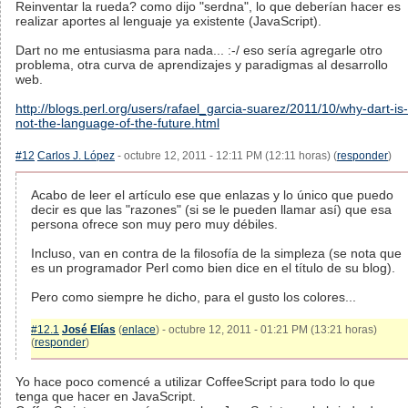
Reinventar la rueda? como dijo "serdna", lo que deberían hacer es
realizar aportes al lenguaje ya existente (JavaScript).
Dart no me entusiasma para nada... :-/ eso sería agregarle otro
problema, otra curva de aprendizajes y paradigmas al desarrollo
web.
http://blogs.perl.org/users/rafael_garcia-suarez/2011/10/why-dart-is-
not-the-language-of-the-future.html
#12
Carlos J. López
- octubre 12, 2011 - 12:11 PM (12:11 horas) (
responder
)
Acabo de leer el artículo ese que enlazas y lo único que puedo
decir es que las "razones" (si se le pueden llamar así) que esa
persona ofrece son muy pero muy débiles.
Incluso, van en contra de la filosofía de la simpleza (se nota que
es un programador Perl como bien dice en el título de su blog).
Pero como siempre he dicho, para el gusto los colores...
#12.1
José Elías
(
enlace
) - octubre 12, 2011 - 01:21 PM (13:21 horas)
(
responder
)
Yo hace poco comencé a utilizar CoffeeScript para todo lo que
tenga que hacer en JavaScript.