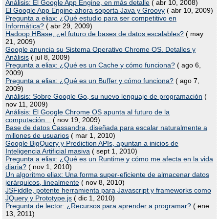
Análisis: El Google App Engine, en más detalle
( abr 10, 2008)
El Google App Engine ahora soporta Java y Groovy
( abr 10, 2009)
Pregunta a eliax: ¿Qué estudio para ser competitivo en
Informática?
( abr 29, 2009)
Hadoop HBase, ¿el futuro de bases de datos escalables?
( may
21, 2009)
Google anuncia su Sistema Operativo Chrome OS. Detalles y
Análisis
( jul 8, 2009)
Pregunta a eliax: ¿Qué es un Cache y cómo funciona?
( ago 6,
2009)
Pregunta a eliax: ¿Qué es un Buffer y cómo funciona?
( ago 7,
2009)
Análisis: Sobre Google Go, su nuevo lenguaje de programación
(
nov 11, 2009)
Análisis: El Google Chrome OS apunta al futuro de la
computación...
( nov 19, 2009)
Base de datos Cassandra, diseñada para escalar naturalmente a
millones de usuarios
( mar 1, 2010)
Google BigQuery y Prediction APIs, apuntan a inicios de
Inteligencia Artificial masiva
( sept 1, 2010)
Pregunta a eliax: ¿Qué es un Runtime y cómo me afecta en la vida
diaria?
( nov 1, 2010)
Un algoritmo eliax: Una forma super-eficiente de almacenar datos
jerárquicos, linealmente
( nov 8, 2010)
JSFiddle, potente herramienta para Javascript y frameworks como
JQuery y Prototype.js
( dic 1, 2010)
Pregunta de lector: ¿Recursos para aprender a programar?
( ene
13, 2011)