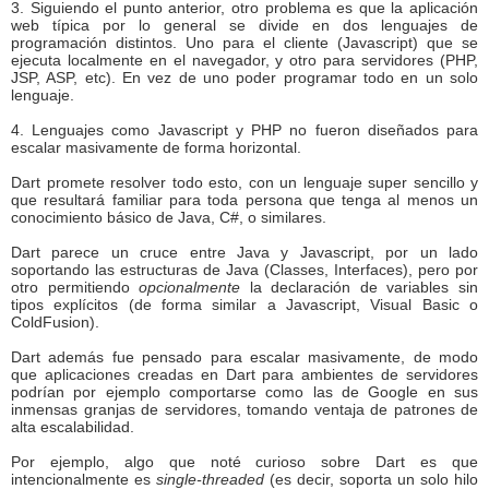
3. Siguiendo el punto anterior, otro problema es que la aplicación
web típica por lo general se divide en dos lenguajes de
programación distintos. Uno para el cliente (Javascript) que se
ejecuta localmente en el navegador, y otro para servidores (PHP,
JSP, ASP, etc). En vez de uno poder programar todo en un solo
lenguaje.
4. Lenguajes como Javascript y PHP no fueron diseñados para
escalar masivamente de forma horizontal.
Dart promete resolver todo esto, con un lenguaje super sencillo y
que resultará familiar para toda persona que tenga al menos un
conocimiento básico de Java, C#, o similares.
Dart parece un cruce entre Java y Javascript, por un lado
soportando las estructuras de Java (Classes, Interfaces), pero por
otro permitiendo
opcionalmente
la declaración de variables sin
tipos explícitos (de forma similar a Javascript, Visual Basic o
ColdFusion).
Dart además fue pensado para escalar masivamente, de modo
que aplicaciones creadas en Dart para ambientes de servidores
podrían por ejemplo comportarse como las de Google en sus
inmensas granjas de servidores, tomando ventaja de patrones de
alta escalabilidad.
Por ejemplo, algo que noté curioso sobre Dart es que
intencionalmente es
single-threaded
(es decir, soporta un solo hilo