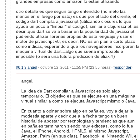
grandes empresas como amazon lo estan utilizando
otro detalle es que segun tengo entendido (no meto las
manos en el fuego por esto) es que por el lado del cliente, el
codigo dart compila a javascript (utilizando closures lo que
ayuda un poco a "limpiar" el codigo), similar a clojurescript..es
decir..que dart se va a basar en la popularidad de javascript
pudiendo utilizar librerias propias de este lenguaje y usar el
motor de javascript v8, es decir, NO es un plan a corto plazo
como indicas, esperando a que los navegadores incorporen la
maquina virtual de dart...algo que suena improbable e
imposible (o será una futura prediccion de eliax?!)
#6.1.3
angel
- octubre 12, 2011 - 11:55 PM (23:55 horas) (
responder
)
angel,
La idea de Dart compilar a Javascript es solo algo
temporario. El objetivo es que se ejecute en una máquina
virtual similar a como se ejecuta Javascript mismo o Java.
En cuanto a opinar sobre algo en pañales, voy a dejar la
modestia aparte y decir que a la fecha tengo un buen
historial de apostar por tecnologías y tendencias que aun
en pañales terminaron siendo muy exitosas, como lo fue
Java, el iPhone, Android, HTML5, el mismo Javascript,
Amazon, Palm (en sus días), Facebook, el Nintendo Wii, el