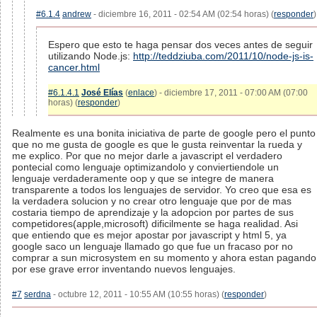
#6.1.4
andrew
- diciembre 16, 2011 - 02:54 AM (02:54 horas) (
responder
)
Espero que esto te haga pensar dos veces antes de seguir
utilizando Node.js:
http://teddziuba.com/2011/10/node-js-is-
cancer.html
#6.1.4.1
José Elías
(
enlace
) - diciembre 17, 2011 - 07:00 AM (07:00
horas) (
responder
)
Realmente es una bonita iniciativa de parte de google pero el punto
que no me gusta de google es que le gusta reinventar la rueda y
me explico. Por que no mejor darle a javascript el verdadero
pontecial como lenguaje optimizandolo y conviertiendole un
lenguaje verdaderamente oop y que se integre de manera
transparente a todos los lenguajes de servidor. Yo creo que esa es
la verdadera solucion y no crear otro lenguaje que por de mas
costaria tiempo de aprendizaje y la adopcion por partes de sus
competidores(apple,microsoft) dificilmente se haga realidad. Asi
que entiendo que es mejor apostar por javascript y html 5, ya
google saco un lenguaje llamado go que fue un fracaso por no
comprar a sun microsystem en su momento y ahora estan pagando
por ese grave error inventando nuevos lenguajes.
#7
serdna
- octubre 12, 2011 - 10:55 AM (10:55 horas) (
responder
)