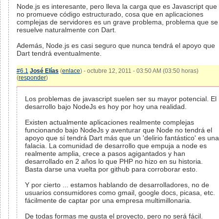
Node.js es interesante, pero lleva la carga que es Javascript que
no promueve código estructurado, cosa que en aplicaciones
complejas de servidores es un grave problema, problema que se
resuelve naturalmente con Dart.
Además, Node.js es casi seguro que nunca tendrá el apoyo que
Dart tendrá eventualmente.
#6.1
José Elías
(
enlace
) - octubre 12, 2011 - 03:50 AM (03:50 horas)
(
responder
)
Los problemas de javascript suelen ser su mayor potencial. El
desarrollo bajo NodeJs es hoy por hoy una realidad.
Existen actualmente aplicaciones realmente complejas
funcionando bajo NodeJs y aventurar que Node no tendrá el
apoyo que sí tendrá Dart más que un 'delirio fantástico' es una
falacia. La comunidad de desarrollo que empuja a node es
realmente amplia, crece a pasos agigantados y han
desarrollado en 2 años lo que PHP no hizo en su historia.
Basta darse una vuelta por github para corroborar esto.
Y por cierto ... estamos hablando de desarrolladores, no de
usuarios consumidores como gmail, google docs, picasa, etc.
fácilmente de captar por una empresa multimillonaria.
De todas formas me gusta el proyecto, pero no será fácil.