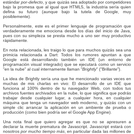
estándar
por-defecto
, y que quizás sea adoptado por competidores
bajo la promesa que al igual que HTML5, la industria sería quien
defina su futuro (aunque bajo la tutela de Google, muy
posiblemente).
Personalmente, este es el primer lenguaje de programación que
verdaderamente me emociona desde los días del inicio de Java,
pues con su simpleza se presta mucho a uno ser muy productivo
rápidamente.
En nota relacionada, les traigo lo que para muchos quizás sea una
primicia relacionada a Dart: Todos los rumores apuntan a que
Google está desarrollando también un IDE (un entorno de
programación visual integrado) que se ejecutará como un servicio
"en la nube" al cual internamente llaman "
Brightly
" ("Brillante").
La idea de Brightly sería una que he mencionado varias veces en
muchas de mis charlas en vivo: El desarrollo de un IDE que
funciona al 100% dentro de tu navegador Web, con todos tus
archivos fuentes archivados en la nube, lo que significa que podrás
trabajar desde cualquier lugar, a cualquier hora, en cualquier
máquina que tenga un navegador web moderno, y quizás con un
simple clic arrancar la aplicación en un ambiente de prueba o
producción (como bien podría ser el Google App Engine).
Una nota final que quiero agregar es que no se apresuren a
declarar la muerte prematura de Javascript. Javascript estará con
nosotros
por mucho tiempo más
, en particular dada las millones de