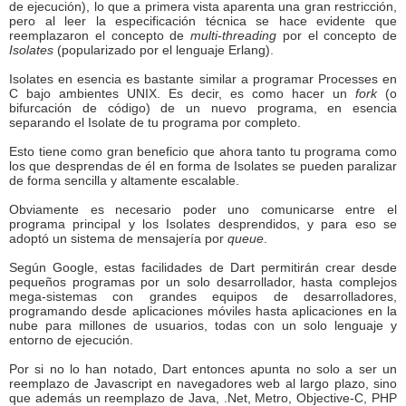
de ejecución), lo que a primera vista aparenta una gran restricción,
pero al leer la especificación técnica se hace evidente que
reemplazaron el concepto de
multi-threading
por el concepto de
Isolates
(popularizado por el lenguaje Erlang).
Isolates en esencia es bastante similar a programar Processes en
C bajo ambientes UNIX. Es decir, es como hacer un
fork
(o
bifurcación de código) de un nuevo programa, en esencia
separando el Isolate de tu programa por completo.
Esto tiene como gran beneficio que ahora tanto tu programa como
los que desprendas de él en forma de Isolates se pueden paralizar
de forma sencilla y altamente escalable.
Obviamente es necesario poder uno comunicarse entre el
programa principal y los Isolates desprendidos, y para eso se
adoptó un sistema de mensajería por
queue
.
Según Google, estas facilidades de Dart permitirán crear desde
pequeños programas por un solo desarrollador, hasta complejos
mega-sistemas con grandes equipos de desarrolladores,
programando desde aplicaciones móviles hasta aplicaciones en la
nube para millones de usuarios, todas con un solo lenguaje y
entorno de ejecución.
Por si no lo han notado, Dart entonces apunta no solo a ser un
reemplazo de Javascript en navegadores web al largo plazo, sino
que además un reemplazo de Java, .Net, Metro, Objective-C, PHP