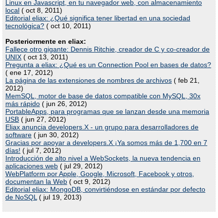
Linux en Javascript, en tu navegador web, con almacenamiento
local
( oct 8, 2011)
Editorial eliax: ¿Qué significa tener libertad en una sociedad
tecnológica?
( oct 10, 2011)
Posteriormente en eliax:
Fallece otro gigante: Dennis Ritchie, creador de C y co-creador de
UNIX
( oct 13, 2011)
Pregunta a eliax: ¿Qué es un Connection Pool en bases de datos?
( ene 17, 2012)
La página de las extensiones de nombres de archivos
( feb 21,
2012)
MemSQL, motor de base de datos compatible con MySQL, 30x
más rápido
( jun 26, 2012)
PortableApps, para programas que se lanzan desde una memoria
USB
( jun 27, 2012)
Eliax anuncia developers.X - un grupo para desarrolladores de
software
( jun 30, 2012)
Gracias por apoyar a developers.X ¡Ya somos más de 1,700 en 7
días!
( jul 7, 2012)
Introducción de alto nivel a WebSockets, la nueva tendencia en
aplicaciones web
( jul 29, 2012)
WebPlatform por Apple, Google, Microsoft, Facebook y otros,
documentan la Web
( oct 9, 2012)
Editorial eliax: MongoDB, convirtiéndose en estándar por defecto
de NoSQL
( jul 19, 2013)