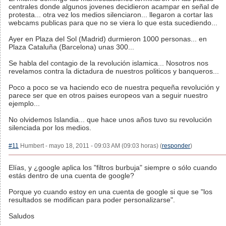
centrales donde algunos jovenes decidieron acampar en señal de
protesta... otra vez los medios silenciaron... llegaron a cortar las
webcams publicas para que no se viera lo que esta sucediendo...
Ayer en Plaza del Sol (Madrid) durmieron 1000 personas... en
Plaza Cataluña (Barcelona) unas 300...
Se habla del contagio de la revolución islamica... Nosotros nos
revelamos contra la dictadura de nuestros politicos y banqueros...
Poco a poco se va haciendo eco de nuestra pequeña revolución y
parece ser que en otros paises europeos van a seguir nuestro
ejemplo...
No olvidemos Islandia... que hace unos años tuvo su revolución
silenciada por los medios.
#11
Humbert - mayo 18, 2011 - 09:03 AM (09:03 horas) (
responder
)
Elías, y ¿google aplica los "filtros burbuja" siempre o sólo cuando
estás dentro de una cuenta de google?
Porque yo cuando estoy en una cuenta de google si que se "los
resultados se modifican para poder personalizarse".
Saludos