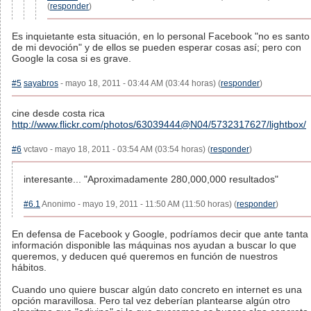
(
responder
)
Es inquietante esta situación, en lo personal Facebook "no es santo
de mi devoción" y de ellos se pueden esperar cosas así; pero con
Google la cosa si es grave.
#5
sayabros
- mayo 18, 2011 - 03:44 AM (03:44 horas) (
responder
)
cine desde costa rica
http://www.flickr.com/photos/63039444@N04/5732317627/lightbox/
#6
vctavo - mayo 18, 2011 - 03:54 AM (03:54 horas) (
responder
)
interesante... "Aproximadamente 280,000,000 resultados"
#6.1
Anonimo - mayo 19, 2011 - 11:50 AM (11:50 horas) (
responder
)
En defensa de Facebook y Google, podríamos decir que ante tanta
información disponible las máquinas nos ayudan a buscar lo que
queremos, y deducen qué queremos en función de nuestros
hábitos.
Cuando uno quiere buscar algún dato concreto en internet es una
opción maravillosa. Pero tal vez deberían plantearse algún otro