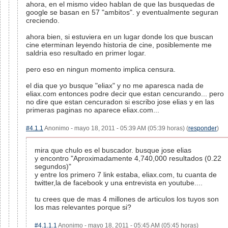
ahora, en el mismo video hablan de que las busquedas de
google se basan en 57 "ambitos". y eventualmente seguran
creciendo.
ahora bien, si estuviera en un lugar donde los que buscan
cine eterminan leyendo historia de cine, posiblemente me
saldria eso resultado en primer logar.
pero eso en ningun momento implica censura.
el dia que yo busque "eliax" y no me aparesca nada de
eliax.com entonces podre decir que estan cencurando... pero
no dire que estan cencuradon si escribo jose elias y en las
primeras paginas no aparece eliax.com...
#4.1.1
Anonimo - mayo 18, 2011 - 05:39 AM (05:39 horas) (
responder
)
mira que chulo es el buscador. busque jose elias
y encontro "Aproximadamente 4,740,000 resultados (0.22
segundos)"
y entre los primero 7 link estaba, eliax.com, tu cuanta de
twitter,la de facebook y una entrevista en youtube....
tu crees que de mas 4 millones de articulos los tuyos son
los mas relevantes porque si?
#4.1.1.1
Anonimo - mayo 18, 2011 - 05:45 AM (05:45 horas)