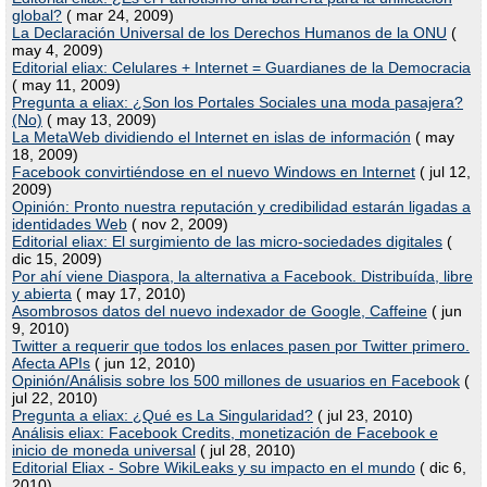
global?
( mar 24, 2009)
La Declaración Universal de los Derechos Humanos de la ONU
(
may 4, 2009)
Editorial eliax: Celulares + Internet = Guardianes de la Democracia
( may 11, 2009)
Pregunta a eliax: ¿Son los Portales Sociales una moda pasajera?
(No)
( may 13, 2009)
La MetaWeb dividiendo el Internet en islas de información
( may
18, 2009)
Facebook convirtiéndose en el nuevo Windows en Internet
( jul 12,
2009)
Opinión: Pronto nuestra reputación y credibilidad estarán ligadas a
identidades Web
( nov 2, 2009)
Editorial eliax: El surgimiento de las micro-sociedades digitales
(
dic 15, 2009)
Por ahí viene Diaspora, la alternativa a Facebook. Distribuída, libre
y abierta
( may 17, 2010)
Asombrosos datos del nuevo indexador de Google, Caffeine
( jun
9, 2010)
Twitter a requerir que todos los enlaces pasen por Twitter primero.
Afecta APIs
( jun 12, 2010)
Opinión/Análisis sobre los 500 millones de usuarios en Facebook
(
jul 22, 2010)
Pregunta a eliax: ¿Qué es La Singularidad?
( jul 23, 2010)
Análisis eliax: Facebook Credits, monetización de Facebook e
inicio de moneda universal
( jul 28, 2010)
Editorial Eliax - Sobre WikiLeaks y su impacto en el mundo
( dic 6,
2010)