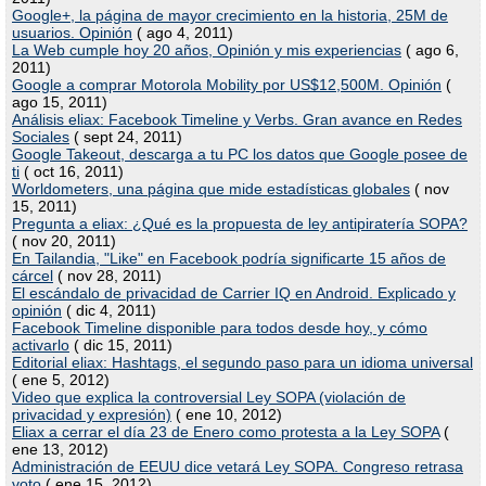
Google+, la página de mayor crecimiento en la historia, 25M de
usuarios. Opinión
( ago 4, 2011)
La Web cumple hoy 20 años, Opinión y mis experiencias
( ago 6,
2011)
Google a comprar Motorola Mobility por US$12,500M. Opinión
(
ago 15, 2011)
Análisis eliax: Facebook Timeline y Verbs. Gran avance en Redes
Sociales
( sept 24, 2011)
Google Takeout, descarga a tu PC los datos que Google posee de
ti
( oct 16, 2011)
Worldometers, una página que mide estadísticas globales
( nov
15, 2011)
Pregunta a eliax: ¿Qué es la propuesta de ley antipiratería SOPA?
( nov 20, 2011)
En Tailandia, "Like" en Facebook podría significarte 15 años de
cárcel
( nov 28, 2011)
El escándalo de privacidad de Carrier IQ en Android. Explicado y
opinión
( dic 4, 2011)
Facebook Timeline disponible para todos desde hoy, y cómo
activarlo
( dic 15, 2011)
Editorial eliax: Hashtags, el segundo paso para un idioma universal
( ene 5, 2012)
Video que explica la controversial Ley SOPA (violación de
privacidad y expresión)
( ene 10, 2012)
Eliax a cerrar el día 23 de Enero como protesta a la Ley SOPA
(
ene 13, 2012)
Administración de EEUU dice vetará Ley SOPA. Congreso retrasa
voto
( ene 15, 2012)