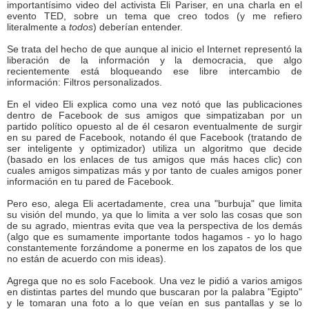
importantísimo video del activista Eli Pariser, en una charla en el
evento TED, sobre un tema que creo todos (y me refiero
literalmente a
todos
) deberían entender.
Se trata del hecho de que aunque al inicio el Internet representó la
liberación de la información y la democracia, que algo
recientemente está bloqueando ese libre intercambio de
información: Filtros personalizados.
En el video Eli explica como una vez notó que las publicaciones
dentro de Facebook de sus amigos que simpatizaban por un
partido político opuesto al de él cesaron eventualmente de surgir
en su pared de Facebook, notando él que Facebook (tratando de
ser inteligente y optimizador) utiliza un algoritmo que decide
(basado en los enlaces de tus amigos que más haces clic) con
cuales amigos simpatizas más y por tanto de cuales amigos poner
información en tu pared de Facebook.
Pero eso, alega Eli acertadamente, crea una "burbuja" que limita
su visión del mundo, ya que lo limita a ver solo las cosas que son
de su agrado, mientras evita que vea la perspectiva de los demás
(algo que es sumamente importante todos hagamos - yo lo hago
constantemente forzándome a ponerme en los zapatos de los que
no están de acuerdo con mis ideas).
Agrega que no es solo Facebook. Una vez le pidió a varios amigos
en distintas partes del mundo que buscaran por la palabra "Egipto"
y le tomaran una foto a lo que veían en sus pantallas y se lo