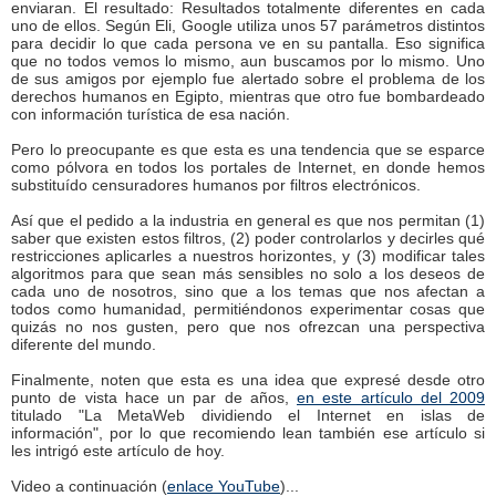
enviaran. El resultado: Resultados totalmente diferentes en cada
uno de ellos. Según Eli, Google utiliza unos 57 parámetros distintos
para decidir lo que cada persona ve en su pantalla. Eso significa
que no todos vemos lo mismo, aun buscamos por lo mismo. Uno
de sus amigos por ejemplo fue alertado sobre el problema de los
derechos humanos en Egipto, mientras que otro fue bombardeado
con información turística de esa nación.
Pero lo preocupante es que esta es una tendencia que se esparce
como pólvora en todos los portales de Internet, en donde hemos
substituído censuradores humanos por filtros electrónicos.
Así que el pedido a la industria en general es que nos permitan (1)
saber que existen estos filtros, (2) poder controlarlos y decirles qué
restricciones aplicarles a nuestros horizontes, y (3) modificar tales
algoritmos para que sean más sensibles no solo a los deseos de
cada uno de nosotros, sino que a los temas que nos afectan a
todos como humanidad, permitiéndonos experimentar cosas que
quizás no nos gusten, pero que nos ofrezcan una perspectiva
diferente del mundo.
Finalmente, noten que esta es una idea que expresé desde otro
punto de vista hace un par de años,
en este artículo del 2009
titulado "La MetaWeb dividiendo el Internet en islas de
información", por lo que recomiendo lean también ese artículo si
les intrigó este artículo de hoy.
Video a continuación (
enlace YouTube
)...