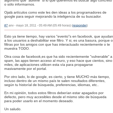
algoritmo que "adivine" si lo que queremos es buscar algo concreto
o sólo informarnos.
Ojalá artículos como este les den ideas a los programadores de
google para seguir mejorando la inteligencia de su buscador.
#7
anv - mayo 18, 2011 - 05:49 AM (05:49 horas) (
responder
)
Esto ya tiene tiempo, hay varios "evento"s en facebook, que ayudan
a los usuarios a deshabilitar ese filtro. Y si, es una basura, porque o
filtras por los amigos con que has interactuado recientemente o te
muestra TODO.
Otra cosa de facebook,es que ha sido recientemente "vulnerable" a
spam, las apps tienen acceso al muro, y eso hace que cientos, sino
miles, de aplicaciones utilicen esta vía para propagarse
masivamente por el portal.
Por otro lado, lo de google, es cierto, y tiene MUCHO más tiempo,
incluso dentro de un mismo país te salen resultados diferentes,
según tu historíal de búsqueda, preferencias, idiomas, etc..
En mi opinión, todos estos filtros deberían estar apagados por
defecto, pero muy accesibles desde el mismo sitio de búsqueda
para poder usarlo en el momento deseado.
Un saludo.