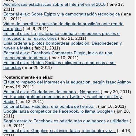
Asombrosas estadísticas sobre el Internet en el 2010
( ene 17,
2011)
Editorial eliax: Sobre Egipto y la democratización tecnológica
( ene
31, 2011)
Video de increíble oposición de diputada brasileña ante red de
corruptos
( feb 9, 2011)
Editorial eliax: La piratería se combate con buenos precios e
innovación, no restricciones
( feb 21, 2011)
Libia ordena a pilotos bombardear población. Desobedecen y
huyen a Malta
( feb 21, 2011)
Editorial eliax: Facebook Comments Plugin, inicio de una
preocupante tendencia
( mar 10, 2011)
Editorial eliax: Redes Sociales obligando a empresas a ser
honestas
( mar 28, 2011)
Posteriormente en eliax:
El futuro impacto del Internet en la educación, según Isaac Asimov
( may 19, 2011)
Editorial eliax: Ciudadanos del mundo, ¡No pareis!
( may 30, 2011)
En Francia prohíben mencionar a Twitter y Facebook en TV y
Radio
( jun 12, 2011)
Editorial Eliax: Patentes, una bomba de tiempo...
( jun 16, 2011)
Google lanza competidor de Facebook, lo llama Google+
( jun 28,
2011)
Según estudio: Facebook es odiado más que bancos y utilidades
(
jul 5, 2011)
Editorial eliax: Google+, si al inicio fallas, intenta otra vez...
( jul 16,
2011)