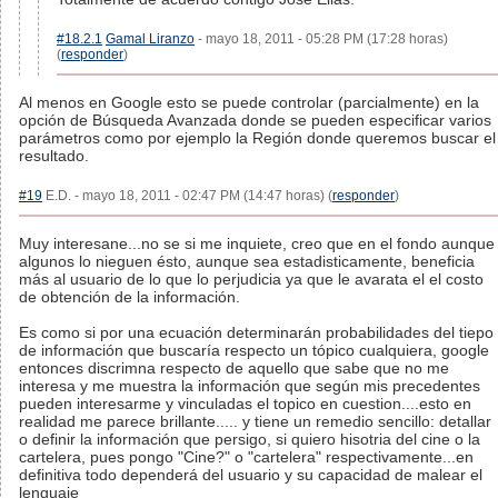
#18.2.1
Gamal Liranzo
- mayo 18, 2011 - 05:28 PM (17:28 horas)
(
responder
)
Al menos en Google esto se puede controlar (parcialmente) en la
opción de Búsqueda Avanzada donde se pueden especificar varios
parámetros como por ejemplo la Región donde queremos buscar el
resultado.
#19
E.D. - mayo 18, 2011 - 02:47 PM (14:47 horas) (
responder
)
Muy interesane...no se si me inquiete, creo que en el fondo aunque
algunos lo nieguen ésto, aunque sea estadisticamente, beneficia
más al usuario de lo que lo perjudicia ya que le avarata el el costo
de obtención de la información.
Es como si por una ecuación determinarán probabilidades del tiepo
de información que buscaría respecto un tópico cualquiera, google
entonces discrimna respecto de aquello que sabe que no me
interesa y me muestra la información que según mis precedentes
pueden interesarme y vinculadas el topico en cuestion....esto en
realidad me parece brillante..... y tiene un remedio sencillo: detallar
o definir la información que persigo, si quiero hisotria del cine o la
cartelera, pues pongo "Cine?" o "cartelera" respectivamente...en
definitiva todo dependerá del usuario y su capacidad de malear el
lenguaje