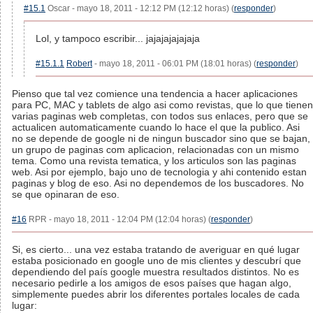
#15.1
Oscar - mayo 18, 2011 - 12:12 PM (12:12 horas) (
responder
)
Lol, y tampoco escribir... jajajajajajaja
#15.1.1
Robert
- mayo 18, 2011 - 06:01 PM (18:01 horas) (
responder
)
Pienso que tal vez comience una tendencia a hacer aplicaciones
para PC, MAC y tablets de algo asi como revistas, que lo que tienen
varias paginas web completas, con todos sus enlaces, pero que se
actualicen automaticamente cuando lo hace el que la publico. Asi
no se depende de google ni de ningun buscador sino que se bajan,
un grupo de paginas com aplicacion, relacionadas con un mismo
tema. Como una revista tematica, y los articulos son las paginas
web. Asi por ejemplo, bajo uno de tecnologia y ahi contenido estan
paginas y blog de eso. Asi no dependemos de los buscadores. No
se que opinaran de eso.
#16
RPR - mayo 18, 2011 - 12:04 PM (12:04 horas) (
responder
)
Si, es cierto... una vez estaba tratando de averiguar en qué lugar
estaba posicionado en google uno de mis clientes y descubrí que
dependiendo del país google muestra resultados distintos. No es
necesario pedirle a los amigos de esos países que hagan algo,
simplemente puedes abrir los diferentes portales locales de cada
lugar: