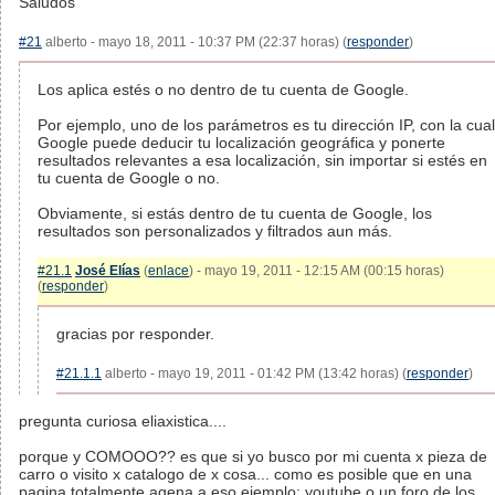
Saludos
#21
alberto - mayo 18, 2011 - 10:37 PM (22:37 horas) (
responder
)
Los aplica estés o no dentro de tu cuenta de Google.
Por ejemplo, uno de los parámetros es tu dirección IP, con la cual
Google puede deducir tu localización geográfica y ponerte
resultados relevantes a esa localización, sin importar si estés en
tu cuenta de Google o no.
Obviamente, si estás dentro de tu cuenta de Google, los
resultados son personalizados y filtrados aun más.
#21.1
José Elías
(
enlace
) - mayo 19, 2011 - 12:15 AM (00:15 horas)
(
responder
)
gracias por responder.
#21.1.1
alberto - mayo 19, 2011 - 01:42 PM (13:42 horas) (
responder
)
pregunta curiosa eliaxistica....
porque y COMOOO?? es que si yo busco por mi cuenta x pieza de
carro o visito x catalogo de x cosa... como es posible que en una
pagina totalmente agena a eso ejemplo: youtube o un foro de los