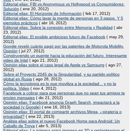
Editorial eliax: FBI vs Anonymous vs Hollywood vs Consumidores:
Solución
( ene 20, 2012)
Editorial eliax: El Horizonte de Información
( feb 17, 2012)
Editorial eliax: Cómo lavar la mente de personas en 3 pasos. Y 5
ejemplos prácticos
( abr 16, 2012)
Editorial eliax: Sobre la conexión entre Memoria y Realidad
( abr
23, 2012)
Editorial eliax: El posible ambicioso futuro de Facebook
( may 29,
2012)
Google reveló cuánto pagó por las patentes de Motorola Mobility.
Opinión
( jul 27, 2012)
Construyendo un puente hacia la educación del futuro. Interesante
video de Intel
( ago 21, 2012)
Opinión eliax sobre el caso legal de Apple vs Samsung
( ago 27,
2012)
Sobre el Proyecto 2045 de la Singularidad, y su partido político
global en Rusia
( ago 28, 2012)
Cómo la tecnología es lo que moviliza a la sociedad... y no la
política. Video
( nov 4, 2012)
Facebook a cobrar para que personas que no sean tus amigos te
envíen mensajes
( dic 21, 2012)
Opinión eliax: Facebook anuncia Graph Search, impactará a la
sociedad (y Google)
( ene 16, 2013)
Opinión eliax: El portal de compartir archivos Mega, ¿piratería o
privacidad?
( ene 22, 2013)
Análisis eliax sobre el nuevo Facebook Home para Android: Un
Caballo de Troya
( abr 5, 2013)
Editorial eliax: La primera arma impresa en 3D a replantearnos el