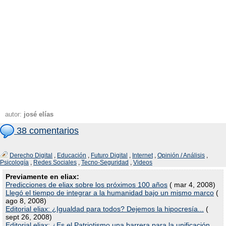
autor:
josé elías
38 comentarios
Derecho Digital
,
Educación
,
Futuro Digital
,
Internet
,
Opinión / Análisis
,
Psicología
,
Redes Sociales
,
Tecno-Seguridad
,
Videos
Previamente en eliax:
Predicciones de eliax sobre los próximos 100 años
( mar 4, 2008)
Llegó el tiempo de integrar a la humanidad bajo un mismo marco
(
ago 8, 2008)
Editorial eliax: ¿Igualdad para todos? Dejemos la hipocresía...
(
sept 26, 2008)
Editorial eliax: ¿Es el Patriotismo una barrera para la unificación