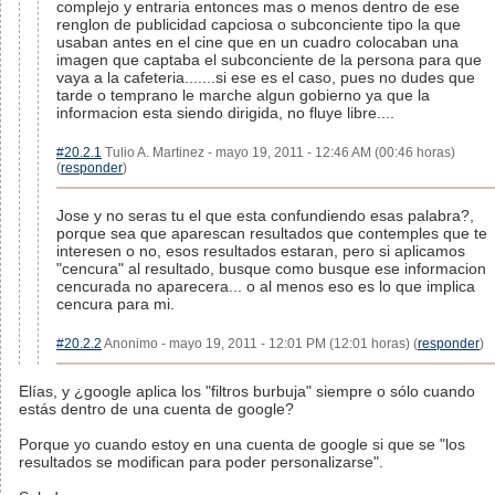
complejo y entraria entonces mas o menos dentro de ese
renglon de publicidad capciosa o subconciente tipo la que
usaban antes en el cine que en un cuadro colocaban una
imagen que captaba el subconciente de la persona para que
vaya a la cafeteria.......si ese es el caso, pues no dudes que
tarde o temprano le marche algun gobierno ya que la
informacion esta siendo dirigida, no fluye libre....
#20.2.1
Tulio A. Martinez - mayo 19, 2011 - 12:46 AM (00:46 horas)
(
responder
)
Jose y no seras tu el que esta confundiendo esas palabra?,
porque sea que aparescan resultados que contemples que te
interesen o no, esos resultados estaran, pero si aplicamos
"cencura" al resultado, busque como busque ese informacion
cencurada no aparecera... o al menos eso es lo que implica
cencura para mi.
#20.2.2
Anonimo - mayo 19, 2011 - 12:01 PM (12:01 horas) (
responder
)
Elías, y ¿google aplica los "filtros burbuja" siempre o sólo cuando
estás dentro de una cuenta de google?
Porque yo cuando estoy en una cuenta de google si que se "los
resultados se modifican para poder personalizarse".