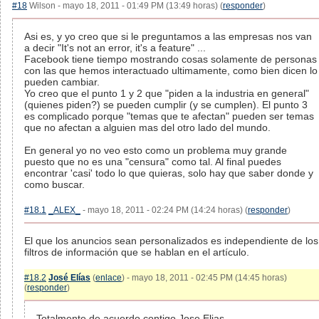
#18
Wilson - mayo 18, 2011 - 01:49 PM (13:49 horas) (
responder
)
Asi es, y yo creo que si le preguntamos a las empresas nos van
a decir "It's not an error, it's a feature" ...
Facebook tiene tiempo mostrando cosas solamente de personas
con las que hemos interactuado ultimamente, como bien dicen lo
pueden cambiar.
Yo creo que el punto 1 y 2 que "piden a la industria en general"
(quienes piden?) se pueden cumplir (y se cumplen). El punto 3
es complicado porque "temas que te afectan" pueden ser temas
que no afectan a alguien mas del otro lado del mundo.
En general yo no veo esto como un problema muy grande
puesto que no es una "censura" como tal. Al final puedes
encontrar 'casi' todo lo que quieras, solo hay que saber donde y
como buscar.
#18.1
_ALEX_
- mayo 18, 2011 - 02:24 PM (14:24 horas) (
responder
)
El que los anuncios sean personalizados es independiente de los
filtros de información que se hablan en el artículo.
#18.2
José Elías
(
enlace
) - mayo 18, 2011 - 02:45 PM (14:45 horas)
(
responder
)
Totalmente de acuerdo contigo Jose Elias.