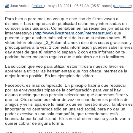
#8
Juan Andreu (
enlace
) - mayo 18, 2011 - 05:51 AM (05:51 horas) (
responder
)
Para bien o para mal, no veo que este tipo de filtros vayan a
disminuir. Las empresas de publicidad están muy interesadas en
conocer a sus usuarios. Comentaban en las recientes jornadas de
internetestuyo (
http://www.livestream.com/internetestuyo
) que
pueden llegar a saber más sobre ti de lo que tú mismo sabes. El
vídeo Internetestuyo_3_PalomaLlaneza dice dos cosas graciosas y
preocupantes a la vez: 1 con esta información pueden saber si eres
gay antes de que tú mismo lo sepas y 2 con esta información te
podrían hacer mejores regalos que cualquiera de tus familiares.
La solución que veo para utilizar estos filtros a nuestro favor es
aprender a utilizar las herramientas que nos ofrece Internet de la
mejor forma posible. En los ejemplos del vídeo:
Facebook, es más complicado. En principio habría que rebuscar
por las enrevesadas tripas de la configuración para ver si hay
alguna opción que nos permita seleccionar qué queremos filtrar y
qué no. Otra opción es entrar de vez en cuando en los perfiles de
amigos y ver si aparece lo mismo que en nuestro muro. También es
importante no centrarnos sólo en una red social, para no dar un
poder excesivo a una sola compañía, que recordemos, está
financiada por la publicidad. Ellos nos ofrecen mucho y se lo van a
querer cobrar de alguna forma.