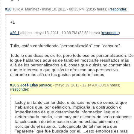
#20
Tulio A. Martínez - mayo 18, 2011 - 08:35 PM (20:35 horas) (
responder
)
+1
#20.1
alberto - mayo 18, 2011 - 10:38 PM (22:38 horas) (
responder
)
Tulio, estás confundiendo "personalización" con "censura".
Todo lo que dices es cierto, pero todo eso es personalización. De
lo que hablamos aquí es de también mostrarte resultados más
allá de los personalizados a ti, cosas que quizás no contemples
que te interese o que quizás te ofrezcan una perspectiva
diferente más allá de tus gustos predeterminados.
#20.2
José Elías
(
enlace
) - mayo 19, 2011 - 12:14 AM (00:14 horas)
(
responder
)
Estoy un tanto confundido, entonces no es de censura que
hablamos que, por definicion, implicaria la obstruccion o
impedimento de que determinada informacion llegue a
determinado medio, sino muy por el contrario seria entonces
la colocacion de informacion que no estaba pidiendo o
solicitando el usuario,, colocandola de tal manera que
"aparente" que fue buscada por el.....esto entonces es mas