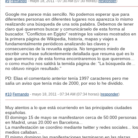
#9
Fernando
- mayo 18, 2011 - 07:30 AM (07:30 horas) (
responder
)
Google me parece más sencillo. No podemos esperar que para
diferentes personas en diferentes lugares nos aparezca lo mismo
realizando una búsqueda de una sola palabra. Debemos de tener
claro qué queremos buscar y comunicárselo de esta forma al
buscador. "Conflictos en Egipto" restringe los valores mostrados en
la primera página de Wikipedia, historia, mapas y viajes a
fundamentalmente periódicos analizando las claves y
consecuencias de la revuelta egipcia. No tengamos miedo de
escribir una frase suficientemente detallada que resuma qué es lo
que queremos y de esta forma encontraremos lo que queremos…
o como mucho nos saldrá la temida página de: "La búsqueda de…
no obtuvo ningún resultado."
PD: Elias el comentario anterior tenía 1997 caracteres pero me
salía un aviso que tenía más de 2000, por eso lo he dividido.
#10
Fernando
- mayo 18, 2011 - 07:34 AM (07:34 horas) (
responder
)
Muy atentos a lo que está ocurriendo en las principales ciudades
españolas.
El domingo 15 de mayo se manifestaron cerca de 50.000 personas
en Madrid, unas 20.000 en Barcelona...
La manifestación se coordino mediante twitter y redes sociales... los
medios callaban...
El mismo domingo las manifestaciones terminaron en las plazas