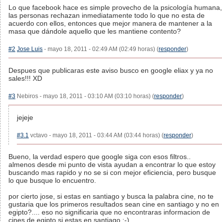
Lo que facebook hace es simple provecho de la psicología humana,
las personas rechazan inmediatamente todo lo que no esta de
acuerdo con ellos, entonces que mejor manera de mantener a la
masa que dándole aquello que les mantiene contento?
#2
Jose Luis
- mayo 18, 2011 - 02:49 AM (02:49 horas) (
responder
)
Despues que publicaras este aviso busco en google eliax y ya no
sales!!! XD
#3
Nebiros - mayo 18, 2011 - 03:10 AM (03:10 horas) (
responder
)
jejeje
#3.1
vctavo - mayo 18, 2011 - 03:44 AM (03:44 horas) (
responder
)
Bueno, la verdad espero que google siga con esos filtros..
almenos desde mi punto de vista ayudan a encontrar lo que estoy
buscando mas rapido y no se si con mejor eficiencia, pero busque
lo que busque lo encuentro.
por cierto jose, si estas en santiago y busca la palabra cine, no te
gustaria que los primeros resultados sean cine en santiago y no en
egipto?.... eso no significaria que no encontraras informacion de
cines de egipto si estas en santiago :-).