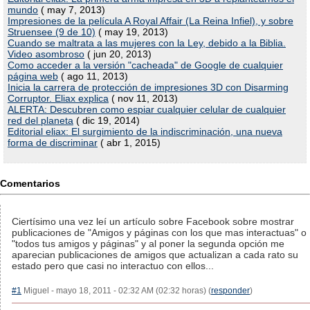
mundo
( may 7, 2013)
Impresiones de la película A Royal Affair (La Reina Infiel), y sobre
Struensee (9 de 10)
( may 19, 2013)
Cuando se maltrata a las mujeres con la Ley, debido a la Biblia.
Video asombroso
( jun 20, 2013)
Como acceder a la versión "cacheada" de Google de cualquier
página web
( ago 11, 2013)
Inicia la carrera de protección de impresiones 3D con Disarming
Corruptor. Eliax explica
( nov 11, 2013)
ALERTA: Descubren como espiar cualquier celular de cualquier
red del planeta
( dic 19, 2014)
Editorial eliax: El surgimiento de la indiscriminación, una nueva
forma de discriminar
( abr 1, 2015)
Comentarios
Ciertísimo una vez leí un artículo sobre Facebook sobre mostrar
publicaciones de "Amigos y páginas con los que mas interactuas" o
"todos tus amigos y páginas" y al poner la segunda opción me
aparecian publicaciones de amigos que actualizan a cada rato su
estado pero que casi no interactuo con ellos...
#1
Miguel - mayo 18, 2011 - 02:32 AM (02:32 horas) (
responder
)