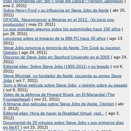
Eliax recomienda ver: Big y Shall We Dance? (versión Japonesa)
(
ene 2, 2011)
Sobre Henry Ford y su influencia en Steve Jobs de Apple
( abr 25,
2011)
OFICIAL: Neuromancer a filmarse en el 2012. ¡Ya inició pre-
producción!
( may 23, 2011)
Lo que opinaban algunos sobre los automóviles hace 100 años
(
jun 28, 2011)
Lecciones sobre el impacto de la IBM PC hace 30 años
( ago 13,
2011)
Steve Jobs renuncia a gerencia de Apple. Tim Cook su sucesor.
Opinión
( ago 24, 2011)
Discurso de Steve Jobs en Stanford University en el 2005
( ago 24,
2011)
Editorial eliax: Sobre Steve Jobs (1955-2011) y su legado
( oct 6,
2011)
Steve Wozniak, co-fundador de Apple, recuerda su amigo Steve
Jobs
( oct 7, 2011)
Sony a filmar película sobre Steve Jobs, y opinión sobre su pasado
( oct 9, 2011)
Video de la defensa de Howard Roark, en El Manantial (The
Fountainhead)
( nov 21, 2011)
A filmarse dos películas sobre Steve Jobs de Apple. Opinión
( abr
2, 2012)
Editorial eliax: Hora de hacer la Realidad Virtual, real...
( ago 2,
2012)
Documental de 20 minutos sobre Steve Jobs y sus primeros días
en NeXT
( oct 23, 2012)