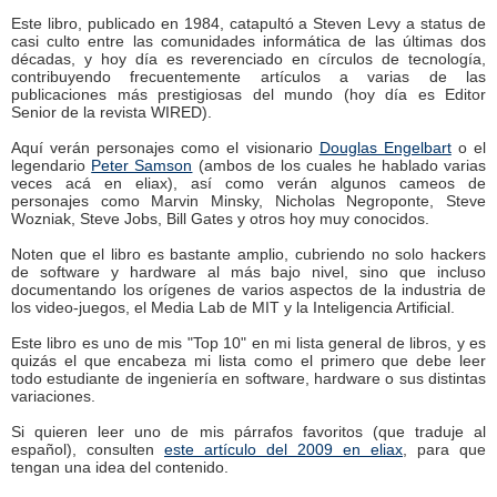
Este libro, publicado en 1984, catapultó a Steven Levy a status de
casi culto entre las comunidades informática de las últimas dos
décadas, y hoy día es reverenciado en círculos de tecnología,
contribuyendo frecuentemente artículos a varias de las
publicaciones más prestigiosas del mundo (hoy día es Editor
Senior de la revista WIRED).
Aquí verán personajes como el visionario
Douglas Engelbart
o el
legendario
Peter Samson
(ambos de los cuales he hablado varias
veces acá en eliax), así como verán algunos cameos de
personajes como Marvin Minsky, Nicholas Negroponte, Steve
Wozniak, Steve Jobs, Bill Gates y otros hoy muy conocidos.
Noten que el libro es bastante amplio, cubriendo no solo hackers
de software y hardware al más bajo nivel, sino que incluso
documentando los orígenes de varios aspectos de la industria de
los video-juegos, el Media Lab de MIT y la Inteligencia Artificial.
Este libro es uno de mis "Top 10" en mi lista general de libros, y es
quizás el que encabeza mi lista como el primero que debe leer
todo estudiante de ingeniería en software, hardware o sus distintas
variaciones.
Si quieren leer uno de mis párrafos favoritos (que traduje al
español), consulten
este artículo del 2009 en eliax
, para que
tengan una idea del contenido.