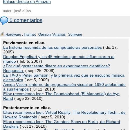
Enlace directo en Amazon
autor:
josé elías
5 comentarios
Hardware
,
Internet
,
Opinión / Análisis
,
Software
Previamente en eliax:
La historia resumida de las computadoras personales
( dic 17,
2005)
Douglas Engelbart y los 45 minutos que más influenciaron al
mundo
( feb 6, 2007)
¿Por qué gastar tanto dinero en experimentos científicos?
Respuesta.
( sept 25, 2008)
La TX-0 y Peter Samson, y la primera vez que se escuchó música
electrónica
( oct 5, 2009)
Amiga Vision, entorno de programación visual en 1990 adelantado
a sus tiempos
( jul 12, 2010)
Eliax recomienda leer: The Fountainhead (El Manantial) de Ayn
Rand
( ago 22, 2010)
Posteriormente en eliax:
Eliax recomienda leer: Virtual Reality: The Revolutionary Tech... de
Howard Rheingold
( sept 5, 2010)
Eliax recomienda leer: The Greatest Show on Earth, de Richard
Dawkins
( oct 17, 2010)