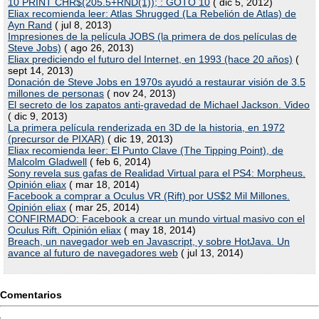
10 PRINT CHR$(205.5+RND(1)); : GOTO 10
( dic 5, 2012)
Eliax recomienda leer: Atlas Shrugged (La Rebelión de Atlas) de
Ayn Rand
( jul 8, 2013)
Impresiones de la película JOBS (la primera de dos películas de
Steve Jobs)
( ago 26, 2013)
Eliax prediciendo el futuro del Internet, en 1993 (hace 20 años)
(
sept 14, 2013)
Donación de Steve Jobs en 1970s ayudó a restaurar visión de 3.5
millones de personas
( nov 24, 2013)
El secreto de los zapatos anti-gravedad de Michael Jackson. Video
( dic 9, 2013)
La primera película renderizada en 3D de la historia, en 1972
(precursor de PIXAR)
( dic 19, 2013)
Eliax recomienda leer: El Punto Clave (The Tipping Point), de
Malcolm Gladwell
( feb 6, 2014)
Sony revela sus gafas de Realidad Virtual para el PS4: Morpheus.
Opinión eliax
( mar 18, 2014)
Facebook a comprar a Oculus VR (Rift) por US$2 Mil Millones.
Opinión eliax
( mar 25, 2014)
CONFIRMADO: Facebook a crear un mundo virtual masivo con el
Oculus Rift. Opinión eliax
( may 18, 2014)
Breach, un navegador web en Javascript, y sobre HotJava. Un
avance al futuro de navegadores web
( jul 13, 2014)
Comentarios