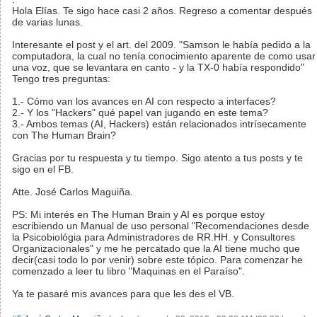
Hola Elías. Te sigo hace casi 2 años. Regreso a comentar después
de varias lunas.
Interesante el post y el art. del 2009. "Samson le había pedido a la
computadora, la cual no tenía conocimiento aparente de como usar
una voz, que se levantara en canto - y la TX-0 había respondido"
Tengo tres preguntas:
1.- Cómo van los avances en AI con respecto a interfaces?
2.- Y los "Hackers" qué papel van jugando en este tema?
3.- Ambos temas (AI, Hackers) están relacionados intrísecamente
con The Human Brain?
Gracias por tu respuesta y tu tiempo. Sigo atento a tus posts y te
sigo en el FB.
Atte. José Carlos Maguiña.
PS: Mi interés en The Human Brain y AI es porque estoy
escribiendo un Manual de uso personal "Recomendaciones desde
la Psicobiológia para Administradores de RR.HH. y Consultores
Organizacionales" y me he percatado que la AI tiene mucho que
decir(casi todo lo por venir) sobre este tópico. Para comenzar he
comenzado a leer tu libro "Maquinas en el Paraíso".
Ya te pasaré mis avances para que les des el VB.