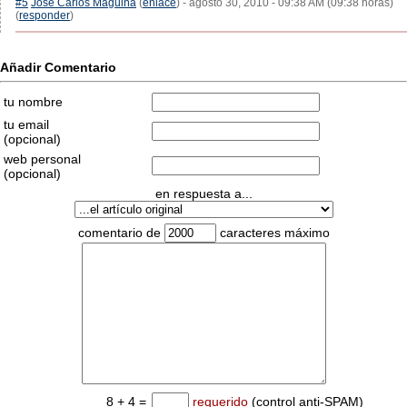
#5
José Carlos Maguiña
(
enlace
) - agosto 30, 2010 - 09:38 AM (09:38 horas)
(
responder
)
Añadir Comentario
tu nombre
tu email
(opcional)
web personal
(opcional)
en respuesta a...
comentario de
caracteres máximo
8 + 4 =
requerido
(control anti-SPAM)