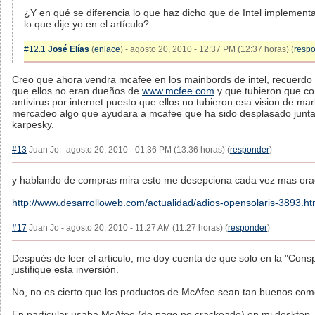
¿Y en qué se diferencia lo que haz dicho que de Intel implement
lo que dije yo en el artículo?
#12.1
José Elías
(
enlace
) - agosto 20, 2010 - 12:37 PM (12:37 horas) (
resp
Creo que ahora vendra mcafee en los mainbords de intel, recuerdo
que ellos no eran dueños de
www.mcfee.com
y que tubieron que co
antivirus por internet puesto que ellos no tubieron esa vision de mar
mercadeo algo que ayudara a mcafee que ha sido desplasado junt
karpesky.
#13
Juan Jo - agosto 20, 2010 - 01:36 PM (13:36 horas) (
responder
)
y hablando de compras mira esto me desepciona cada vez mas ora
http://www.desarrolloweb.com/actualidad/adios-opensolaris-3893.ht
#17
Juan Jo - agosto 20, 2010 - 11:27 AM (11:27 horas) (
responder
)
Después de leer el articulo, me doy cuenta de que solo en la "Con
justifique esta inversión.
No, no es cierto que los productos de McAfee sean tan buenos como
En particular usaba McAfee (de pago,no crackeado) en mi desktop, h