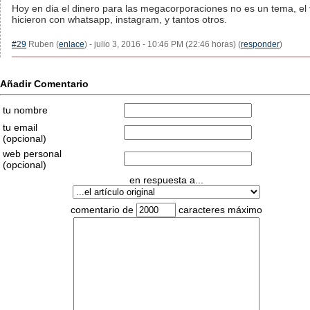
Hoy en dia el dinero para las megacorporaciones no es un tema, el
hicieron con whatsapp, instagram, y tantos otros.
#29
Ruben (
enlace
) - julio 3, 2016 - 10:46 PM (22:46 horas) (
responder
)
Añadir Comentario
tu nombre
tu email
(opcional)
web personal
(opcional)
en respuesta a...
comentario de
caracteres máximo