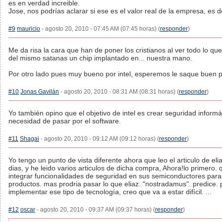
es en verdad increible.
Jose, nos podrías aclarar si ese es el valor real de la empresa, es d
#9
mauricio
- agosto 20, 2010 - 07:45 AM (07:45 horas) (
responder
)
Me da risa la cara que han de poner los cristianos al ver todo lo qu
del mismo satanas un chip implantado en... nuestra mano.
Por otro lado pues muy bueno por intel, esperemos le saque buen pa
#10
Jonas Gavilán
- agosto 20, 2010 - 08:31 AM (08:31 horas) (
responder
)
Yo también opino que el objetivo de intel es crear seguridad informá
necesidad de pasar por el software.
#11
Shagai
- agosto 20, 2010 - 09:12 AM (09:12 horas) (
responder
)
Yo tengo un punto de vista diferente ahora que leo el articulo de el
dias, y he leido varios articulos de dicha compra, Ahora!lo primero
integrar funcionalidades de seguridad en sus semiconductores para 
productos. mas prodria pasar lo que eliaz. "nostradamus". predice.
implementar ese tipo de tecnología, creo que va a estar difícil. ...
#12
oscar
- agosto 20, 2010 - 09:37 AM (09:37 horas) (
responder
)