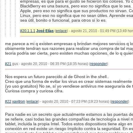
empresas, es que para el gusto se hicieron los colores. Yo
BlackBerry es una basura, pero eso no significa que lo se
Apple, pero eso no significa que sus productos no sirvan. 
Linux, pero eso no significa que no sean útiles. Aprende es
sea útil, bonito o funcional, para otros sí lo es.
#20.1.1.1
José Elías
(
enlace
) - agosto 21, 2010 - 01:49 PM (13:49 hor
me parece a mi q existen empresas q brindan mejores servicios q l
obiamente tendran sus razones para realizar una compra de tal magn
teoria podria ser cierta, pero existen muchas opciones, de lo q quier
#21
gus - agosto 20, 2010 - 06:35 PM (18:35 horas) (
responder
)
Nos espera un futuro parecido al de Ghost in the shell..
Creo que una forma de evitar los virus es crear sistemas realmente
(yo uso gratuitos) No se, sí yo vendiese antivirus me aseguraria de 
Curiosa compra y curiosa cifra.
#22
xavitron
(
enlace
) - agosto 20, 2010 - 07:23 PM (19:23 horas) (
responder
)
Para nadie es un secreto que actualmente estamos a las puertas d
se refiere, casi todas las grandes compañías de tecnología a nivel
tablet, incluida la propia Intel. Todos estos dispositivos tiene algo
conexión en red existe un riesgo ímplicito contra la seguridad. En 