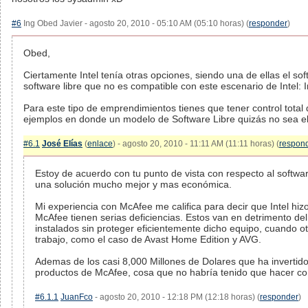
#6
Ing Obed Javier - agosto 20, 2010 - 05:10 AM (05:10 horas) (
responder
)
Obed,
Ciertamente Intel tenía otras opciones, siendo una de ellas el so
software libre que no es compatible con este escenario de Intel: In
Para este tipo de emprendimientos tienes que tener control total
ejemplos en donde un modelo de Software Libre quizás no sea e
#6.1
José Elías
(
enlace
) - agosto 20, 2010 - 11:11 AM (11:11 horas) (
respon
Estoy de acuerdo con tu punto de vista con respecto al softwa
una solución mucho mejor y mas económica.
Mi experiencia con McAfee me califica para decir que Intel h
McAfee tienen serias deficiencias. Estos van en detrimento d
instalados sin proteger eficientemente dicho equipo, cuando o
trabajo, como el caso de Avast Home Edition y AVG.
Ademas de los casi 8,000 Millones de Dolares que ha invertido,
productos de McAfee, cosa que no habría tenido que hacer c
#6.1.1
JuanFco
- agosto 20, 2010 - 12:18 PM (12:18 horas) (
responder
)