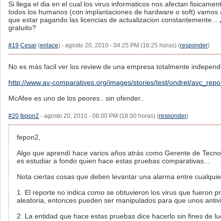
Si llega el dia en el cual los virus informaticos nos afectan fisicamen
todos los humanos (con implantaciones de hardware o soft) vamos a 
que estar pagando las licencias de actualizacion constantemente... 
gratuito?
#19
Cesar
(
enlace
) - agosto 20, 2010 - 04:25 PM (16:25 horas) (
responder
)
No es más facil ver los review de una empresa totalmente independ
http://www.av-comparatives.org/images/stories/test/ondret/avc_repo
McAfee es uno de los peores.. sin ofender..
#20
fepon2
- agosto 20, 2010 - 06:00 PM (18:00 horas) (
responder
)
fepon2,
Algo que aprendí hace varios años atrás como Gerente de Tecno
es estudiar a fondo quien hace estas pruebas comparativas...
Nota ciertas cosas que deben levantar una alarma entre cualquie
1. El reporte no indica como se obtuvieron los virus que fueron 
aleatoria, entonces pueden ser manipulados para que unos antiv
2. La entidad que hace estas pruebas dice hacerlo sin fines de luc