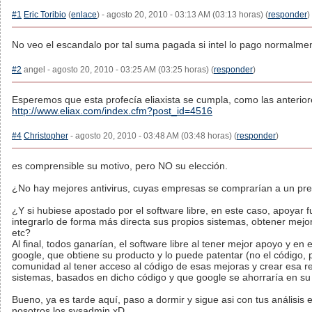
#1
Eric Toribio
(
enlace
) - agosto 20, 2010 - 03:13 AM (03:13 horas) (
responder
)
No veo el escandalo por tal suma pagada si intel lo pago normalmente
#2
angel - agosto 20, 2010 - 03:25 AM (03:25 horas) (
responder
)
Esperemos que esta profecía eliaxista se cumpla, como las anterio
http://www.eliax.com/index.cfm?post_id=4516
#4
Christopher
- agosto 20, 2010 - 03:48 AM (03:48 horas) (
responder
)
es comprensible su motivo, pero NO su elección.
¿No hay mejores antivirus, cuyas empresas se comprarían a un p
¿Y si hubiese apostado por el software libre, en este caso, apoyar 
integrarlo de forma más directa sus propios sistemas, obtener mej
etc?
Al final, todos ganarían, el software libre al tener mejor apoyo y en e
google, que obtiene su producto y lo puede patentar (no el código,
comunidad al tener acceso al código de esas mejoras y crear esa r
sistemas, basados en dicho código y que google se ahorraría en su
Bueno, ya es tarde aquí, paso a dormir y sigue asi con tus análisis e
nosotros los sysadmin xD