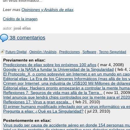
un virus informático...
Leer mas
Opiniones y Análisis de eliax
.
Crédito de la imagen
autor:
josé elías
38 comentarios
Futuro Digital
,
Opinión / Análisis
,
Predicciones
,
Software
,
Tecno-Seguridad
Previamente en eliax:
Predicciones de eliax sobre los próximos 100 años
( mar 4, 2008)
Google y la NASA a fundar la Universidad de la Singularidad
( feb 4,
El Protocolo_X, o como sobrevivir sin Internet o en un mundo en cao
Editorial eliax: La Era de los Cánceres Informáticos (mas allá de los v
Crimen por Internet, una industria de US$100 Mil Millones de dólare
Editorial eliax: Hackers pronto empezarán a controlar la mente hum
Reflexiones 7: Seguros de vida mas allá de la Tierra...
( nov 11, 2009
Intel anuncia que tendrá chips controlados por la mente para el 2020
Reflexiones 17: Virus a gran escala...
( feb 21, 2010)
El primer humano modificado infectado por un virus informático ya e
Pregunta a eliax: ¿Qué es La Singularidad?
( jul 23, 2010)
Posteriormente en eliax:
Virus pudo ser causa de accidente aéreo en donde 154 personas mu
Intel ya tiene prototipo de sistema primitivo para detectar palabras