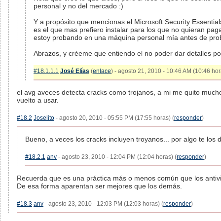
personal y no del mercado :)
Y a propósito que mencionas el Microsoft Security Essentia
es el que mas prefiero instalar para los que no quieran pag
estoy probando en una máquina personal mía antes de pro
Abrazos, y créeme que entiendo el no poder dar detalles por
#18.1.1.1
José Elías
(
enlace
) - agosto 21, 2010 - 10:46 AM (10:46 hor
el avg aveces detecta cracks como trojanos, a mi me quito muc
vuelto a usar.
#18.2
Joselito
- agosto 20, 2010 - 05:55 PM (17:55 horas) (
responder
)
Bueno, a veces los cracks incluyen troyanos... por algo te los d
#18.2.1
anv
- agosto 23, 2010 - 12:04 PM (12:04 horas) (
responder
)
Recuerda que es una práctica más o menos común que los antiviru
De esa forma aparentan ser mejores que los demás.
#18.3
anv
- agosto 23, 2010 - 12:03 PM (12:03 horas) (
responder
)