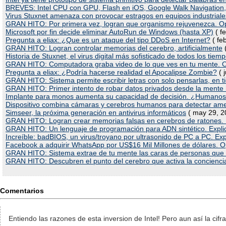
BREVES: Intel CPU con GPU, Flash en iOS, Google Walk Navigation, 
Virus Stuxnet amenaza con provocar estragos en equipos industriale
GRAN HITO: Por primera vez, logran que organismo rejuvenezca. O
Microsoft por fin decide eliminar AutoRun de Windows (hasta XP)
( f
Pregunta a eliax: ¿Que es un ataque del tipo DDoS en Internet?
( fe
GRAN HITO: Logran controlar memorias del cerebro, artificialmente
(
Historia de Stuxnet, el virus digital más sofisticado de todos los tiem
GRAN HITO: Computadora graba video de lo que ves en tu mente. O
Pregunta a eliax: ¿Podría hacerse realidad el Apocalipse Zombie?
( 
GRAN HITO: Sistema permite escribir letras con solo pensarlas, en t
GRAN HITO: Primer intento de robar datos privados desde la mente
Implante para monos aumenta su capacidad de decisión. ¿Humanos
Dispositivo combina cámaras y cerebros humanos para detectar am
Simseer, la próxima generación en antivirus informáticos
( may 29, 2
GRAN HITO: Logran crear memorias falsas en cerebros de ratones.
GRAN HITO: Un lenguaje de programación para ADN sintético. Explic
Increíble: badBIOS, un virus/troyano por ultrasonido de PC a PC. Expl
Facebook a adquirir WhatsApp por US$16 Mil Millones de dólares. 
GRAN HITO: Sistema extrae de tu mente las caras de personas que 
GRAN HITO: Descubren el punto del cerebro que activa la conciencia
Comentarios
Entiendo las razones de esta inversion de Intel! Pero aun así la cifr