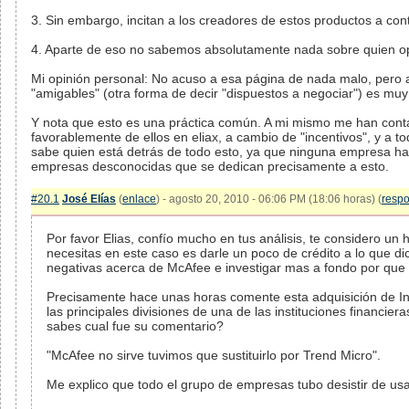
3. Sin embargo, incitan a los creadores de estos productos a conta
4. Aparte de eso no sabemos absolutamente nada sobre quien ope
Mi opinión personal: No acuso a esa página de nada malo, pero 
"amigables" (otra forma de decir "dispuestos a negociar") es muy 
Y nota que esto es una práctica común. A mi mismo me han con
favorablemente de ellos en eliax, a cambio de "incentivos", y a 
sabe quien está detrás de todo esto, ya que ninguna empresa ha
empresas desconocidas que se dedican precisamente a esto.
#20.1
José Elías
(
enlace
) - agosto 20, 2010 - 06:06 PM (18:06 horas) (
resp
Por favor Elias, confío mucho en tus análisis, te considero u
necesitas en este caso es darle un poco de crédito a lo que
negativas acerca de McAfee e investigar mas a fondo por que 
Precisamente hace unas horas comente esta adquisición de In
las principales divisiones de una de las instituciones financi
sabes cual fue su comentario?
"McAfee no sirve tuvimos que sustituirlo por Trend Micro".
Me explico que todo el grupo de empresas tubo desistir de usa