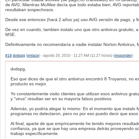
de AVG; Mientras McAfee decía que todo estaba bien, AVG reporta
resultaban sospechosos.
Desde ese entonces (hará 2 años ya) uso AVG versión de pago, y Mic
De vez en cuando, tambien instalo uno que otro antivirus gratuito, a
MSE.
Definitivamente no recomendaría a nadie instalar Norton Antivirus,
#18
dvdspg
(
enlace
) - agosto 20, 2010 - 11:27 AM (11:27 horas) (
responder
)
dvdspg,
Eso que dices de que el otro antivirus encontró 8 Troyanos, no e
producto es mejor.
Yo constantemente visito clientes que utilizan esos antivirus gr
y "virus" resultan ser en su mayoría falsos positivos.
Además, yo podría alegar lo mismo: En el momento que instalo M
programas no detectaron, pero no por eso puedo decir que esos
Al final, aparte de que empíricamente he tenido mejores result
confianza, ya que se que hay una empresa detrás proveyendo s
trabajo específicamente.