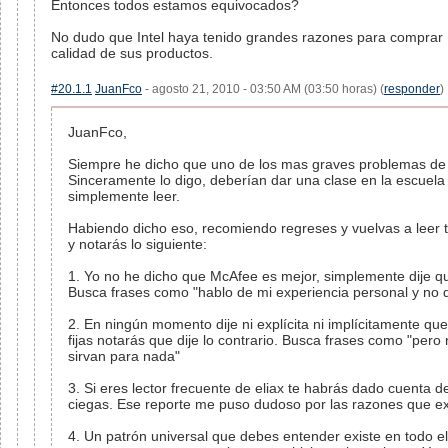
Entonces todos estamos equivocados?
No dudo que Intel haya tenido grandes razones para comprar M
calidad de sus productos.
#20.1.1
JuanFco
- agosto 21, 2010 - 03:50 AM (03:50 horas) (
responder
)
JuanFco,
Siempre he dicho que uno de los mas graves problemas de
Sinceramente lo digo, deberían dar una clase en la escuela
simplemente leer.
Habiendo dicho eso, recomiendo regreses y vuelvas a leer t
y notarás lo siguiente:
1. Yo no he dicho que McAfee es mejor, simplemente dije q
Busca frases como "hablo de mi experiencia personal y no d
2. En ningún momento dije ni explícita ni implícitamente que 
fijas notarás que dije lo contrario. Busca frases como "pe
sirvan para nada"
3. Si eres lector frecuente de eliax te habrás dado cuenta d
ciegas. Ese reporte me puso dudoso por las razones que ex
4. Un patrón universal que debes entender existe en todo e