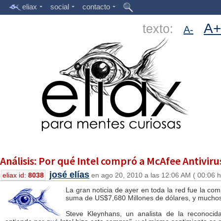
eliax
social
contacto
A+
texto:
A-
Análisis: Por qué Intel compró a McAfee Antivir
josé elías
eliax id:
8038
en ago 20, 2010 a las 12:06 AM ( 00:06 h
La gran noticia de ayer en toda la red fue la co
suma de US$7,680 Millones de dólares, y muchos
Steve Kleynhans, un analista de la reconoci