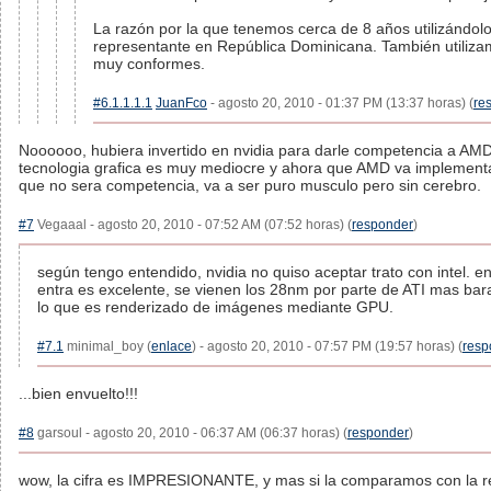
La razón por la que tenemos cerca de 8 años utilizándolo
representante en República Dominicana. También utiliza
muy conformes.
#6.1.1.1.1
JuanFco
- agosto 20, 2010 - 01:37 PM (13:37 horas) (
re
Noooooo, hubiera invertido en nvidia para darle competencia a AM
tecnologia grafica es muy mediocre y ahora que AMD va implementa
que no sera competencia, va a ser puro musculo pero sin cerebro.
#7
Vegaaal - agosto 20, 2010 - 07:52 AM (07:52 horas) (
responder
)
según tengo entendido, nvidia no quiso aceptar trato con intel. e
entra es excelente, se vienen los 28nm por parte de ATI mas bara
lo que es renderizado de imágenes mediante GPU.
#7.1
minimal_boy (
enlace
) - agosto 20, 2010 - 07:57 PM (19:57 horas) (
resp
...bien envuelto!!!
#8
garsoul - agosto 20, 2010 - 06:37 AM (06:37 horas) (
responder
)
wow, la cifra es IMPRESIONANTE, y mas si la comparamos con la re