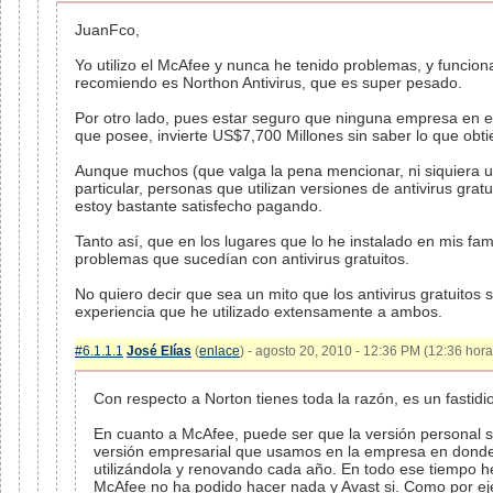
JuanFco,
Yo utilizo el McAfee y nunca he tenido problemas, y funcio
recomiendo es Northon Antivirus, que es super pesado.
Por otro lado, pues estar seguro que ninguna empresa en el p
que posee, invierte US$7,700 Millones sin saber lo que obti
Aunque muchos (que valga la pena mencionar, ni siquiera u
particular, personas que utilizan versiones de antivirus gratu
estoy bastante satisfecho pagando.
Tanto así, que en los lugares que lo he instalado en mis fa
problemas que sucedían con antivirus gratuitos.
No quiero decir que sea un mito que los antivirus gratuitos
experiencia que he utilizado extensamente a ambos.
#6.1.1.1
José Elías
(
enlace
) - agosto 20, 2010 - 12:36 PM (12:36 hora
Con respecto a Norton tienes toda la razón, es un fastidio
En cuanto a McAfee, puede ser que la versión personal se
versión empresarial que usamos en la empresa en donde
utilizándola y renovando cada año. En todo ese tiempo h
McAfee no ha podido hacer nada y Avast si. Como por e