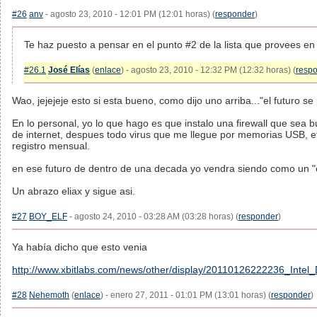
#26
anv
- agosto 23, 2010 - 12:01 PM (12:01 horas) (
responder
)
Te haz puesto a pensar en el punto #2 de la lista que provees en re
#26.1
José Elías
(
enlace
) - agosto 23, 2010 - 12:32 PM (12:32 horas) (
resp
Wao, jejejeje esto si esta bueno, como dijo uno arriba..."el futuro s
En lo personal, yo lo que hago es que instalo una firewall que sea
de internet, despues todo virus que me llegue por memorias USB, e
registro mensual.
en ese futuro de dentro de una decada yo vendra siendo como un "c
Un abrazo eliax y sigue asi.
#27
BOY_ELF
- agosto 24, 2010 - 03:28 AM (03:28 horas) (
responder
)
Ya había dicho que esto venia
http://www.xbitlabs.com/news/other/display/20110126222236_Int
#28
Nehemoth
(
enlace
) - enero 27, 2011 - 01:01 PM (13:01 horas) (
responder
)