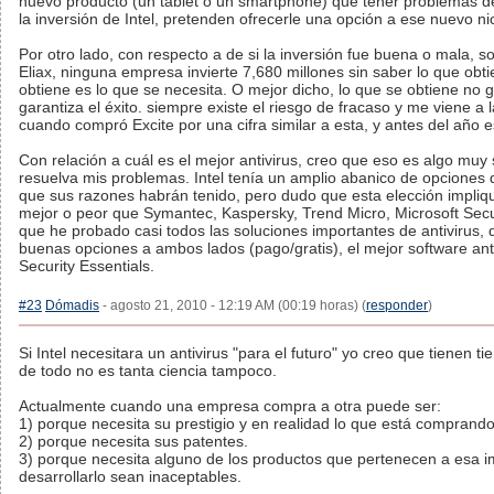
nuevo producto (un tablet o un smartphone) que tener problemas de
la inversión de Intel, pretenden ofrecerle una opción a ese nuevo nic
Por otro lado, con respecto a de si la inversión fue buena o mala, so
Eliax, ninguna empresa invierte 7,680 millones sin saber lo que obt
obtiene es lo que se necesita. O mejor dicho, lo que se obtiene no g
garantiza el éxito. siempre existe el riesgo de fracaso y me viene
cuando compró Excite por una cifra similar a esta, y antes del año
Con relación a cuál es el mejor antivirus, creo que eso es algo muy
resuelva mis problemas. Intel tenía un amplio abanico de opciones 
que sus razones habrán tenido, pero dudo que esta elección impli
mejor o peor que Symantec, Kaspersky, Trend Micro, Microsoft Secur
que he probado casi todos las soluciones importantes de antivirus, 
buenas opciones a ambos lados (pago/gratis), el mejor software ant
Security Essentials.
#23
Dómadis
- agosto 21, 2010 - 12:19 AM (00:19 horas) (
responder
)
Si Intel necesitara un antivirus "para el futuro" yo creo que tienen
de todo no es tanta ciencia tampoco.
Actualmente cuando una empresa compra a otra puede ser:
1) porque necesita su prestigio y en realidad lo que está comprand
2) porque necesita sus patentes.
3) porque necesita alguno de los productos que pertenecen a esa i
desarrollarlo sean inaceptables.