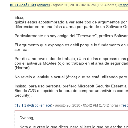
#18.1
José Elías
(
enlace
) - agosto 20, 2010 - 04:04 PM (16:04 horas) (
resp
Eliax,
quizás estas acostumbrado a ver este tipo de argumentos por pa
diferenciar entre una falsa alarma por parte de un Software Gr
Particularmente no soy amigo del "Freeware", prefiero Softwa
El argumento que expongo es débil porque lo fundamento en u
ser real.
Por ética no revelo donde trabajo, (Una de las empresas mas 
con el antivirus McAfee (ojo no trabajo en el area de seguri
(Norton).
No revelo el antivirus actual (ética) que se está utilizando per
Insisto, para uso personal prefiero Microsoft Security Essentia
Siendo AVG mi opción a la hora de comprar un antivirus comerc
Security).
#18.1.1
dvdspg
(
enlace
) - agosto 20, 2010 - 05:42 PM (17:42 horas) (
res
Dvdspg,
Nota que creo lo que dices, pero si lees lo que he escrito s