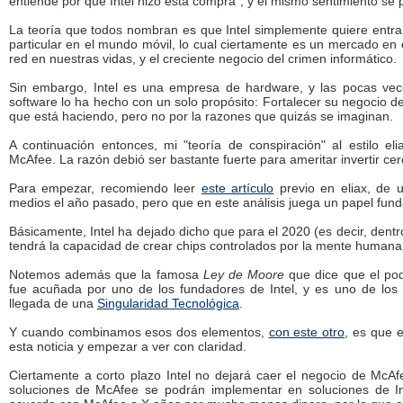
entiende por qué Intel hizo esta compra", y el mismo sentimiento se p
La teoría que todos nombran es que Intel simplemente quiere entrar
particular en el mundo móvil, lo cual ciertamente es un mercado en 
red en nuestras vidas, y el creciente negocio del crimen informático.
Sin embargo, Intel es una empresa de hardware, y las pocas ve
software lo ha hecho con un solo propósito: Fortalecer su negocio d
que está haciendo, pero no por la razones que quizás se imaginan.
A continuación entonces, mi "teoría de conspiración" al estilo e
McAfee. La razón debió ser bastante fuerte para ameritar invertir cerc
Para empezar, recomiendo leer
este artículo
previo en eliax, de 
medios el año pasado, pero que en este análisis juega un papel fun
Básicamente, Intel ha dejado dicho que para el 2020 (es decir, den
tendrá la capacidad de crear chips controlados por la mente humana
Notemos además que la famosa
Ley de Moore
que dice que el pod
fue acuñada por uno de los fundadores de Intel, y es uno de los 
llegada de una
Singularidad Tecnológica
.
Y cuando combinamos esos dos elementos,
con este otro
, es que 
esta noticia y empezar a ver con claridad.
Ciertamente a corto plazo Intel no dejará caer el negocio de McAfe
soluciones de McAfee se podrán implementar en soluciones de In