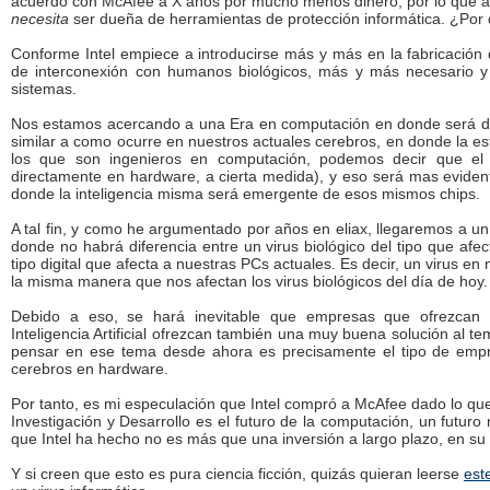
acuerdo con McAfee a X años por mucho menos dinero, por lo que aq
necesita
ser dueña de herramientas de protección informática. ¿Por
Conforme Intel empiece a introducirse más y más en la fabricación de
de interconexión con humanos biológicos, más y más necesario y 
sistemas.
Nos estamos acercando a una Era en computación en donde será difíc
similar a como ocurre en nuestros actuales cerebros, en donde la es
los que son ingenieros en computación, podemos decir que el
directamente en hardware, a cierta medida), y eso será mas evidente
donde la inteligencia misma será emergente de esos mismos chips.
A tal fin, y como he argumentado por años en eliax, llegaremos a u
donde no habrá diferencia entre un virus biológico del tipo que afe
tipo digital que afecta a nuestras PCs actuales. Es decir, un virus en
la misma manera que nos afectan los virus biológicos del día de hoy.
Debido a eso, se hará inevitable que empresas que ofrezcan
Inteligencia Artificial ofrezcan también una muy buena solución al 
pensar en ese tema desde ahora es precisamente el tipo de empr
cerebros en hardware.
Por tanto, es mi especulación que Intel compró a McAfee dado lo q
Investigación y Desarrollo es el futuro de la computación, un futur
que Intel ha hecho no es más que una inversión a largo plazo, en su 
Y si creen que esto es pura ciencia ficción, quizás quieran leerse
este