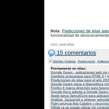
Nota:
Predicciones de eliax par
funcionalidad de almacenamiento 
autor:
josé elías
15 comentarios
Opinión / Análisis
,
Predicciones
,
Software
Previamente en eliax:
Google Gears - aplicaciones web sin 
Cambios propuestos para HTML 5
( a
Predicciones de eliax para el año 20
Google Gears viene a dispositivos mó
Firefox 4 marca dirección para futur
Google Docs adopta a Google Gears - 
Apple lanza SproutCore para aplicac
Análisis: Javascript a obtener velocid
Palm anuncia App Catalog y recursos
GMail ya se puede utilizar sin conexió