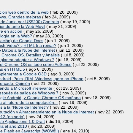
ación web dentro de la web
( feb 20, 2009)
dows. Grandes mejoras
( feb 24, 2009)
 6 de Junio por US$200+Contrato
( may 19, 2009)
iendo ante la Web Móvil
( may 21, 2009)
re en acción
( may 26, 2009)
logía en la Web?
( may 28, 2009)
amación) de Google Docs
( jun 1, 2009)
lash Video? ¿HTML 5 a reinar?
( jun 1, 2009)
 Datos a la Nube del Internet
( jun 12, 2009)
 Chrome OS. Detalles y Análisis
( jul 8, 2009)
 planea adoptar a Windows 7
( jul 18, 2009)
 el Chrome OS es todo sobre AdSense
( jul 23, 2009)
as en HTML 5
( ago 6, 2009)
omplementa a Google O3D
( ago 9, 2009)
ndroid, Palm, RIM, Windows, pero no iPhone
( oct 5, 2009)
mercado. Opinión
( oct 21, 2009)
endo a Microsoft irrelevante
( oct 29, 2009)
espués de salida de Windows 7
( nov 3, 2009)
ogle Android, y Google Chrome OS mañana
( nov 18, 2009)
 al futuro de la computación...
( nov 19, 2009)
os a la "Nube de Internet"?
( nov 22, 2009)
utación y Almacenamiento en la Nube de Internet
( nov 22, 2009)
12 (en serio)
( nov 24, 2009)
eb Applications 1.0 Draft
( dic 16, 2009)
ara el año 2010
( dic 28, 2009)
e Flash en Javascript (WOW!!!)
( ene 14, 2010)