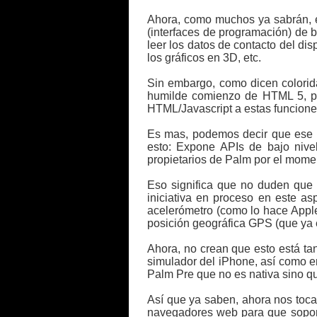
Ahora, como muchos ya sabrán, es
(interfaces de programación) de b
leer los datos de contacto del dis
los gráficos en 3D, etc.
Sin embargo, como dicen colorida
humilde comienzo de HTML 5, pu
HTML/Javascript a estas funciones
Es mas, podemos decir que ese p
esto: Expone APIs de bajo nive
propietarios de Palm por el mome
Eso significa que no duden que 
iniciativa en proceso en este a
acelerómetro (como lo hace Apple
posición geográfica GPS (que ya 
Ahora, no crean que esto está t
simulador del iPhone, así como e
Palm Pre que no es nativa sino qu
Así que ya saben, ahora nos toca
navegadores web para que soport