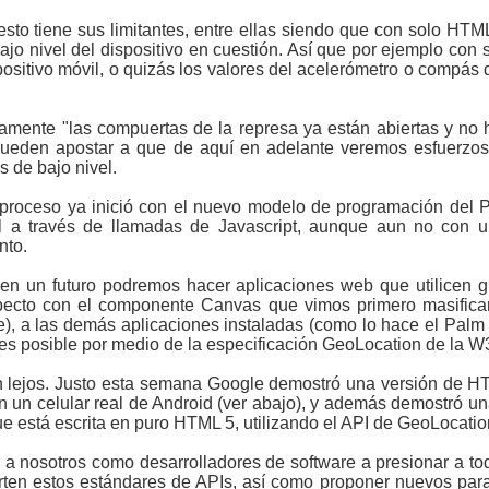
to tiene sus limitantes, entre ellas siendo que con solo HTM
ajo nivel del dispositivo en cuestión. Así que por ejemplo co
positivo móvil, o quizás los valores del acelerómetro o compás d
mente "las compuertas de la represa ya están abiertas y no 
eden apostar a que de aquí en adelante veremos esfuerzos
 de bajo nivel.
roceso ya inició con el nuevo modelo de programación del P
l a través de llamadas de Javascript, aunque aun no con u
nto.
en un futuro podremos hacer aplicaciones web que utilicen gr
specto con el componente Canvas que vimos primero masificar
), a las demás aplicaciones instaladas (como lo hace el Palm P
es posible por medio de la especificación GeoLocation de la W
an lejos. Justo esta semana Google demostró una versión de H
n un celular real de Android (ver abajo), y además demostró u
e está escrita en puro HTML 5, utilizando el API de GeoLocatio
 a nosotros como desarrolladores de software a presionar a to
en estos estándares de APIs, así como proponer nuevos para 