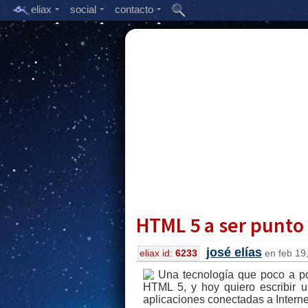
eliax
social
contacto
HTML 5 a ser punto 
josé elías
eliax id:
6233
en feb 19,
Una tecnología que poco a poc
HTML 5, y hoy quiero escribir u
aplicaciones conectadas a Internet