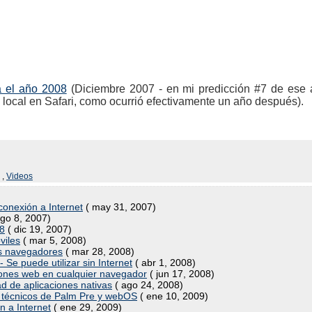
a el año 2008
(Diciembre 2007 - en mi predicción #7 de ese a
local en Safari, como ocurrió efectivamente un año después).
,
Videos
conexión a Internet
( may 31, 2007)
go 8, 2007)
08
( dic 19, 2007)
viles
( mar 5, 2008)
os navegadores
( mar 28, 2008)
Se puede utilizar sin Internet
( abr 1, 2008)
iones web en cualquier navegador
( jun 17, 2008)
ad de aplicaciones nativas
( ago 24, 2008)
 técnicos de Palm Pre y webOS
( ene 10, 2009)
n a Internet
( ene 29, 2009)