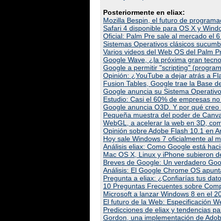
Posteriormente en eliax:
Mozilla Bespin, el futuro de program
Safari 4 disponible para OS X y Win
Oficial: Palm Pre sale al mercado el
Sistemas Operativos clásicos sucumb
Varios videos del Web OS del Palm P
Google Wave, ¿la próxima gran tecno
Google a permitir "scripting" (progr
Opinión: ¿YouTube a dejar atrás a F
Fusion Tables, Google trae la Base de
Google anuncia su Sistema Operativo
Estudio: Casi el 60% de empresas no
Google anuncia O3D. Y por qué creo
Pequeña muestra del poder de Canv
WebGL, a acelerar la web en 3D, c
Opinión sobre Adobe Flash 10.1 en A
Hoy sale Windows 7 oficialmente al 
Análisis eliax: Como Google está haci
Mac OS X, Linux y iPhone subieron d
Breves de Google: Un verdadero Go
Análisis: El Google Chrome OS apunta
Pregunta a eliax: ¿Confiarías tus dat
10 Preguntas Frecuentes sobre Comp
Microsoft a lanzar Windows 8 en el 20
El futuro de la Web: Especificación W
Predicciones de eliax y tendencias p
Gordon, una implementación de Adob