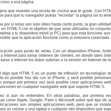
cceso a esa página.
gina que muestre una receta de cocina que te guste. Con HTML
e para que tu navegador pueda "recordar" la página sin tu tener
 por sí solas son solo útiles hasta cierto punto, la gran utilida
 en HTML 5 con el objetivo de que sean utilizadas en conjunto
leta a tu dispositivo móvil (o PC) para que esta funcione aun
osible que la aplicación funcione como si estuviera conectada a 
icación para punto de venta. Con un dispositivo iPhone, And
a Internet para tomar órdenes de clientes, en donde tales ór
rse a Internet los datos subirían a la versión en Internet de la
l digo que HTML 5 es un punto de inflexión en tecnologías d
o es posible hoy día con el iPhone, y será posible próxim
no porque por primera vez será posible crear aplicaciones we
 funcionen en cualquier navegador web que soporte HTML 5.
vez si aun no entienden. En otras palabras, por primera ve
as como Apple, Google, Palm o Microsoft sobre qué tipo de ap
plicaciones son simples aplicaciones web, pero que se insta
 (sea un celular o una laptop o cualquier otro dispositivo que so