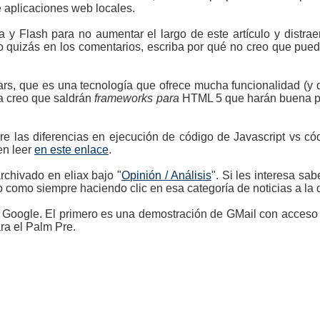
 aplicaciones web locales.
a y Flash para no aumentar el largo de este artículo y distrae
o, o quizás en los comentarios, escriba por qué no creo que pu
, que es una tecnología que ofrece mucha funcionalidad (y q
ga creo que saldrán
frameworks para
HTML 5 que harán buena pa
e las diferencias en ejecución de código de Javascript vs cód
en leer
en este enlace
.
archivado en eliax bajo "
Opinión / Análisis
". Si les interesa sab
como siempre haciendo clic en esa categoría de noticias a la d
 Google. El primero es una demostración de GMail con acceso 
ra el Palm Pre.