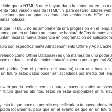
endible que a HTML 5 no le hayan dado la cobertura en los m
te "otra versión mas de HTML". Y para desarrolladores web en
icaciones para adaptarlas a todas las versiones de HTML en d
enas noticias.
n que HTML 5 no es simplemente una progresión en el lengua
anme que en un futuro no lejano se hablará de "los tiempos an
untan hacia la nueva tendencia en programación de aplicaciones
hablo son específicamente Almacenamiento Offline y App Cache
 referido como Offline Database) es una manera de uno poder
ase de datos local (la implementación siendo por lo general SQ
web podría (con el permiso del usuario) crear una base de
n un futuro estos datos poder ser accedidos por medio del l
 web podría pedirte permiso para almacenar varios archivos
 futura quieras abrirlos, estos ya estar disponibles en tu na
y esta lo que hace es permitir especificarle a tu navegador 
iada localmente, para que en el evento de que en un futuro n