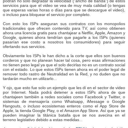
podrán no solo degradar la velocidad ("ancho de banda") de estos
servicios para que el video se vea de muy mala calidad (o tengas
que esperas varias horas o días para que se descargue el video),
o incluso para bloquear el servicio por completo.
Con esto los ISPs aseguran sus contratos con los monopolios
tradicionales que ofrecen contenido para TV, así como obtienen
ahora una licencia gratis para chantajear a Netflix, Apple, Amazon y
Google, quienes ahora tendrían que pagarle a los ISPs (quienes
pasarían ese costo a nosotros los consumidores) para seguir
ofertando sus servicios.
Obviamente los ISPs le han dicho a la corte que ellos son buenos
corderos y que no planean hacer tal cosa, pero esas afirmaciones
no tienen peso legal ya que el solo decirlas no es un contrato social
con el estado. Lo que estos ISPs tienen ahora es el poder legal de
remover todo rastro de Neutralidad en la Red, y no duden que no
tardarán mucho en utilizarlo...
Y ojo, que esto fue solo un ejemplo que les dí en el sector de video
por Internet. Nada podrá detener a estos ISPs ahora de que
chantajeen también a redes sociales como Facebook y Twitter, o
sistemas de mensajería como Whatsapp, iMessage o Google
Hangouts, o incluso ecosistemas enteros como el App Store de
Apple, la tienda Google Play, o el Amazon App Store. Así que ya se
pueden imaginar la titánica batalla que se nos avecina en el
terreno legislativo debido a estas medidas...