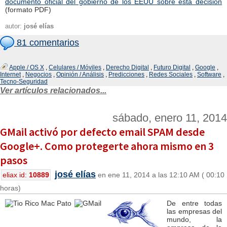
documento oficial del gobierno de los EEUU sobre esta decisión
(formato PDF)
autor:
josé elías
81 comentarios
Apple / OS X
,
Celulares / Móviles
,
Derecho Digital
,
Futuro Digital
,
Google
,
Internet
,
Negocios
,
Opinión / Análisis
,
Predicciones
,
Redes Sociales
,
Software
,
Tecno-Seguridad
Ver artículos relacionados...
sábado, enero 11, 2014
GMail activó por defecto email SPAM desde
Google+. Como protegerte ahora mismo en 3
pasos
josé elías
eliax id:
10889
en ene 11, 2014 a las 12:10 AM ( 00:10
horas)
De entre todas
las empresas del
mundo, la