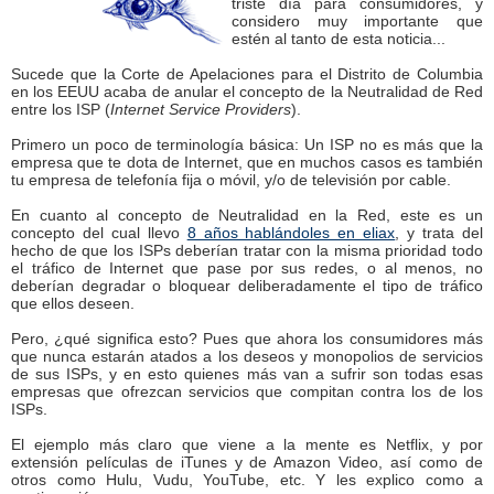
triste día para consumidores, y
considero muy importante que
estén al tanto de esta noticia...
Sucede que la Corte de Apelaciones para el Distrito de Columbia
en los EEUU acaba de anular el concepto de la Neutralidad de Red
entre los ISP (
Internet Service Providers
).
Primero un poco de terminología básica: Un ISP no es más que la
empresa que te dota de Internet, que en muchos casos es también
tu empresa de telefonía fija o móvil, y/o de televisión por cable.
En cuanto al concepto de Neutralidad en la Red, este es un
concepto del cual llevo
8 años hablándoles en eliax
, y trata del
hecho de que los ISPs deberían tratar con la misma prioridad todo
el tráfico de Internet que pase por sus redes, o al menos, no
deberían degradar o bloquear deliberadamente el tipo de tráfico
que ellos deseen.
Pero, ¿qué significa esto? Pues que ahora los consumidores más
que nunca estarán atados a los deseos y monopolios de servicios
de sus ISPs, y en esto quienes más van a sufrir son todas esas
empresas que ofrezcan servicios que compitan contra los de los
ISPs.
El ejemplo más claro que viene a la mente es Netflix, y por
extensión películas de iTunes y de Amazon Video, así como de
otros como Hulu, Vudu, YouTube, etc. Y les explico como a