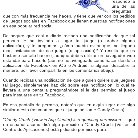
respondo a
una de las
preguntas
que con más frecuencia me hacen, y tiene que ver con los pedidos
de juegos sociales en Facebook que llenan nuestras notificaciones
en esa popular red social.
De seguro que casi a diario reciben una notificación de que tal
persona te ha invitado a jugar tal juego (o probar alguna
aplicación), y te preguntas ¿cómo puedo evitar que me lleguen
más invitaciones de ese juego (o aplicación)? Y resulta que es
bastante sencillo hacerlo, aunque debes utilizar un navegador web
estándar para hacerlo (aun no he averiguado como hacer desde la
aplicación de Facebook en iOS o Android, si alguien descubre la
manera, por favor compartirla en los comentarios abajo).
Cuando recibas una notificación de que alguien quiere que juegues
tal juego, simplemente haz clic sobre esa notificación, lo cual te
llevará a una pantalla preguntándote si le das permiso al juego
para instalarse en tu Facebook.
En esa pantalla de permiso, notarás que en algún lugar dice algo
similar a esto (asumamos que el juego se llame Candy Crush):
"
Candy Crush (View in App Center) is requesting permission...
" que
en español asumo dirá algo parecido a "Candy Crush (Ver en el
Centro de Aplicaciones) está pidiendo permisos para...".