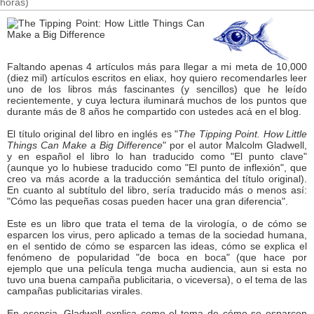
horas)
Faltando apenas 4 artículos más para llegar a mi meta de 10,000
(diez mil) artículos escritos en eliax, hoy quiero recomendarles leer
uno de los libros más fascinantes (y sencillos) que he leído
recientemente, y cuya lectura iluminará muchos de los puntos que
durante más de 8 años he compartido con ustedes acá en el blog.
El título original del libro en inglés es "
The Tipping Point. How Little
Things Can Make a Big Difference
" por el autor Malcolm Gladwell,
y en español el libro lo han traducido como "El punto clave"
(aunque yo lo hubiese traducido como "El punto de inflexión", que
creo va más acorde a la traducción semántica del título original).
En cuanto al subtítulo del libro, sería traducido más o menos así:
"Cómo las pequeñas cosas pueden hacer una gran diferencia".
Este es un libro que trata el tema de la virología, o de cómo se
esparcen los virus, pero aplicado a temas de la sociedad humana,
en el sentido de cómo se esparcen las ideas, cómo se explica el
fenómeno de popularidad "de boca en boca" (que hace por
ejemplo que una película tenga mucha audiencia, aun si esta no
tuvo una buena campaña publicitaria, o viceversa), o el tema de las
campañas publicitarias virales.
En esencia, Gladwell explica como el tema de cómo se esparcen