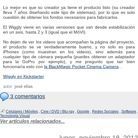
Lo mejor es que su creador ya tiene el producto listo (su creador
lleva 7 años diseñando este tipo de sistemas), por lo que es solo
cuestión de obtener los fondos necesarios para fabricarlos.
El Wiggly viene en varias versiones que van desde estabilización
en un axis, hasta 2 y 3 (igual que el MōVI).
No dejen de ver los videos que acompañan la página del proyecto,
el producto se ve verdaderamente bueno, y no solo es para
iPhones (como muestran en los videos), sino además para
cualquier tipo de cámara pequeña (puedes obtener un adaptador
para la GoPro por ejemplo), y me pregunto que tan bien
funcionaría esto con
la BlackMagic Pocket Cinema Camera
...
Wiggly en Kickstarter
autor:
josé elías
3 comentarios
Celulares / Móviles
,
Cine / DVD / Blu-ray
,
Google
,
Redes Sociales
,
Software
,
Tecnología Visual
Ver artículos relacionados...
lunes, noviembre 18, 2013