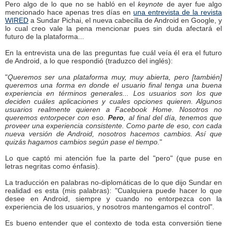
Pero algo de lo que no se habló en el
keynote
de ayer fue algo
mencionado hace apenas tres días en
una entrevista de la revista
WIRED
a Sundar Pichai, el nueva cabecilla de Android en Google, y
lo cual creo vale la pena mencionar pues sin duda afectará el
futuro de la plataforma...
En la entrevista una de las preguntas fue cuál veía él era el futuro
de Android, a lo que respondió (traduzco del inglés):
"
Queremos ser una plataforma muy, muy abierta, pero [también]
queremos una forma en donde el usuario final tenga una buena
experiencia en términos generales... Los usuarios son los que
deciden cuáles aplicaciones y cuales opciones quieren. Algunos
usuarios realmente quieren a Facebook Home. Nosotros no
queremos entorpecer con eso.
Pero
, al final del día, tenemos que
proveer una experiencia consistente. Como parte de eso, con cada
nueva versión de Android, nosotros hacemos cambios. Así que
quizás hagamos cambios según pase el tiempo.
"
Lo que captó mi atención fue la parte del "pero" (que puse en
letras negritas como énfasis).
La traducción en palabras no-diplomáticas de lo que dijo Sundar en
realidad es esta (mis palabras): "Cualquiera puede hacer lo que
desee en Android, siempre y cuando no entorpezca con la
experiencia de los usuarios, y nosotros mantengamos el control".
Es bueno entender que el contexto de toda esta conversión tiene