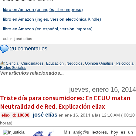
libro en Amazon (en inglés, libro impreso)
libro en Amazon (inglés, versión electrónica Kindle)
libro en Amazon (en español, versión impresa)
autor:
josé elías
20 comentarios
Ciencia
,
Curiosidades
,
Educación
,
Negocios
,
Opinión / Análisis
,
Psicología
,
Redes Sociales
Ver artículos relacionados...
jueves, enero 16, 2014
Triste día para consumidores: En EEUU matan
Neutralidad de Red. Explicación eliax
josé elías
eliax id:
10898
en ene 16, 2014 a las 12:10 AM ( 00:10
horas)
Mis amig@s lectores, hoy es un