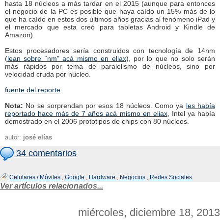
hasta 18 núcleos a más tardar en el 2015 (aunque para entonces
el negocio de la PC es posible que haya caído un 15% más de lo
que ha caído en estos dos últimos años gracias al fenómeno iPad y
el mercado que esta creó para tabletas Android y Kindle de
Amazon).
Estos procesadores sería construidos con tecnología de 14nm
(
lean sobre ¨nm" acá mismo en eliax
), por lo que no solo serán
más rápidos por tema de paralelismo de núcleos, sino por
velocidad cruda por núcleo.
fuente del reporte
Nota:
No se sorprendan por esos 18 núcleos. Como ya
les había
reportado hace más de 7 años acá mismo en eliax
, Intel ya había
demostrado en el 2006 prototipos de chips con 80 núcleos.
autor:
josé elías
34 comentarios
Celulares / Móviles
,
Google
,
Hardware
,
Negocios
,
Redes Sociales
Ver artículos relacionados...
miércoles, diciembre 18, 2013