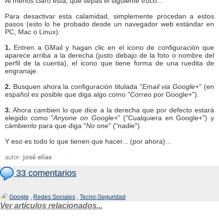
Al menos claro está, que sepas el siguiente truco...
Para desactivar esta calamidad, simplemente procedan a estos
pasos (esto lo he probado desde un navegador web estándar en
PC, Mac o Linux):
1.
Entren a GMail y hagan clic en el icono de configuración que
aparece arriba a la derecha (justo debajo de la foto o nombre del
perfil de la cuenta), el icono que tiene forma de una ruedita de
engranaje.
2.
Busquen ahora la configuración titulada "
Email via Google+
" (en
español es posible que diga algo como "Correo por Google+").
3.
Ahora cambien lo que dice a la derecha que por defecto estará
elegido como "
Anyone on Google+
" ("Cualquiera en Google+") y
cámbienlo para que diga "
No one
" ("nadie").
Y eso es todo lo que tienen que hacer... (por ahora)...
autor:
josé elías
33 comentarios
Google
,
Redes Sociales
,
Tecno-Seguridad
Ver artículos relacionados...