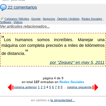
22 comentarios
Celulares / Móviles
,
Google
,
Negocios
,
Opinión / Análisis
,
Redes Sociales
,
Software
,
Videos
Ver artículos relacionados...
"
Los humanos somos increíbles. Manejar una
máquina con completa precisión a miles de kilómetros
"
de distancia.
por "Zequez" en may 5, 2011
página 4 de 9
en total
137
entradas en
Redes Sociales
página anterior
1
2
3
4
5
6
7
8
9
...
página siguiente
en camino a
la singularidad...