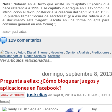
Nota:
Notarán en el texto que existe un "Capitulo 0" (cero) que
hace referencia a 1995. Ese capítulo lo agregué en 1995 como una
introducción al texto, posterior a la creación del capítulo 1 en 1993.
Lo pueden llamar "locura de escritores" (y a eso me refiero a que
el documento está "virgen", escrito en una forma no apta para
consumo general en esa forma) :)
autor:
josé elías
129 comentarios
Ciencia
,
Futuro Digital
,
Internet
,
Negocios
,
Opinión / Análisis
,
Predicciones
,
Realidad Virtual
,
Redes Sociales
,
Software
Ver artículos relacionados...
domingo, septiembre 8, 2013
Pregunta a eliax: ¿Cómo bloquear juegos y
aplicaciones en Facebook?
josé elías
eliax id:
10625
en sept 8, 2013 a las 12:10 AM ( 00:10
horas)
Hoy