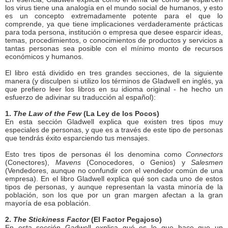
los virus tiene una analogía en el mundo social de humanos, y esto
es un concepto extremadamente potente para el que lo
comprende, ya que tiene implicaciones verdaderamente prácticas
para toda persona, institución o empresa que desee esparcir ideas,
temas, procedimientos, o conocimientos de productos y servicios a
tantas personas sea posible con el mínimo monto de recursos
económicos y humanos.
El libro está dividido en tres grandes secciones, de la siguiente
manera (y disculpen si utilizo los términos de Gladwell en inglés, ya
que prefiero leer los libros en su idioma original - he hecho un
esfuerzo de adivinar su traducción al español):
1.
The Law of the Few
(La Ley de los Pocos)
En esta sección Gladwell explica que existen tres tipos muy
especiales de personas, y que es a través de este tipo de personas
que tendrás éxito esparciendo tus mensajes.
Esto tres tipos de personas él los denomina como
Connectors
(Conectores),
Mavens
(Conocedores, o Genios) y
Salesmen
(Vendedores, aunque no confundir con el vendedor común de una
empresa). En el libro Gladwell explica qué son cada uno de estos
tipos de personas, y aunque representan la vasta minoría de la
población, son los que por un gran margen afectan a la gran
mayoría de esa población.
2.
The Stickiness Factor
(El Factor Pegajoso)
En esta sección Gadwell explica qué es lo que hace que un