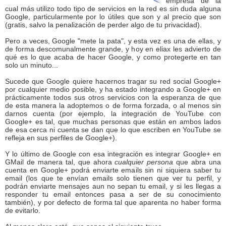
empresa de la
cual más utilizo todo tipo de servicios en la red es sin duda alguna
Google, particularmente por lo útiles que son y al precio que son
(gratis, salvo la penalización de perder algo de tu privacidad).
Pero a veces, Google "mete la pata", y esta vez es una de ellas, y
de forma descomunalmente grande, y hoy en eliax les advierto de
qué es lo que acaba de hacer Google, y como protegerte en tan
solo un minuto...
Sucede que Google quiere hacernos tragar su red social Google+
por cualquier medio posible, y ha estado integrando a Google+ en
prácticamente todos sus otros servicios con la esperanza de que
de esta manera la adoptemos o de forma forzada, o al menos sin
darnos cuenta (por ejemplo, la integración de YouTube con
Google+ es tal, que muchas personas que están en ambos lados
de esa cerca ni cuenta se dan que lo que escriben en YouTube se
refleja en sus perfiles de Google+).
Y lo último de Google con esa integración es integrar Google+ en
GMail de manera tal, que ahora
cualquier persona
que abra una
cuenta en Google+ podrá enviarte emails sin ni siquiera saber tu
email (los que te envían emails solo tienen que ver tu perfil, y
podrán enviarte mensajes aun no sepan tu email, y si les llegas a
responder tu email entonces pasa a ser de su conocimiento
también), y por defecto de forma tal que aparenta no haber forma
de evitarlo.