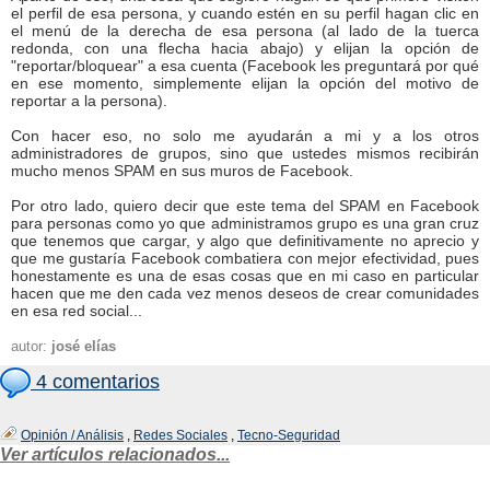
el perfil de esa persona, y cuando estén en su perfil hagan clic en
el menú de la derecha de esa persona (al lado de la tuerca
redonda, con una flecha hacia abajo) y elijan la opción de
"reportar/bloquear" a esa cuenta (Facebook les preguntará por qué
en ese momento, simplemente elijan la opción del motivo de
reportar a la persona).
Con hacer eso, no solo me ayudarán a mi y a los otros
administradores de grupos, sino que ustedes mismos recibirán
mucho menos SPAM en sus muros de Facebook.
Por otro lado, quiero decir que este tema del SPAM en Facebook
para personas como yo que administramos grupo es una gran cruz
que tenemos que cargar, y algo que definitivamente no aprecio y
que me gustaría Facebook combatiera con mejor efectividad, pues
honestamente es una de esas cosas que en mi caso en particular
hacen que me den cada vez menos deseos de crear comunidades
en esa red social...
autor:
josé elías
4 comentarios
Opinión / Análisis
,
Redes Sociales
,
Tecno-Seguridad
Ver artículos relacionados...