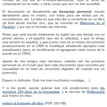
móviles de hoy día en iPhone/iPad/Android, todo el tema de
computación en la nube, y otras cosas que aun no han sucedido.
El documento es literalmente
un bosquejo personal
, escrito
literalmente para mi mismo, con notas para ser leídas por mi,
recordatorios, etc. La idea es que esto iba a convertirse en un libro
(al final decidí escribir otro, que se convirtió en
Máquinas en el
Paraíso
), y por eso el formato tan informal.
Noten que está escrito totalmente en inglés (en ese tiempo era mi
primer idioma, y el español rara vez lo utilizaba), y que no tengo
una versión en español, y que (como noto en el mismo documento)
posteriormente en el 1998 lo modifiqué añadiendo ejemplos más
actualizados (pero no modificando ni agregando nada nuevo de lo
escrito en el 1993).
Aparte de mis amigos más cercanos, ustedes son las primeras
personas en el mundo que leen este documento (que encontré por
casualidad en mi baúl de recuerdos digitales de cuando era un
jovencito).
Espero lo disfruten. Esto me trae muchísima nostalgia... :)
Y si les gustó, quizás quieran leer mis predicciones para
los
próximos 100 años de la humanidad
, y la sección de
Reflexiones
acá mismo en eliax.
enlace al bosquejo del libro
(PDF, 262 KB)