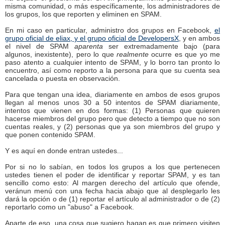
misma comunidad, o más específicamente, los administradores de
los grupos, los que reporten y eliminen en SPAM.
En mi caso en particular, administro dos grupos en Facebook,
el
grupo oficial de eliax, y
el grupo oficial de DevelopersX
, y en ambos
el nivel de SPAM
aparenta
ser extremadamente bajo (para
algunos, inexistente), pero lo que
realmente
ocurre es que yo me
paso atento a cualquier intento de SPAM, y lo borro tan pronto lo
encuentro, así como reporto a la persona para que su cuenta sea
cancelada o puesta en observación.
Para que tengan una idea, diariamente en ambos de esos grupos
llegan al menos unos 30 a 50 intentos de SPAM diariamente,
intentos que vienen en dos formas: (1) Personas que quieren
hacerse miembros del grupo pero que detecto a tiempo que no son
cuentas reales, y (2) personas que ya son miembros del grupo y
que ponen contenido SPAM.
Y es aquí en donde entran ustedes...
Por si no lo sabían, en todos los grupos a los que pertenecen
ustedes tienen el poder de identificar y reportar SPAM, y es tan
sencillo como esto: Al margen derecho del artículo que ofende,
veránun menú con una fecha hacia abajo que al desplegarlo les
dará la opción o de (1) reportar el artículo al administrador o de (2)
reportarlo como un "abuso" a Facebook.
Aparte de eso, una cosa que sugiero hagan es que primero visiten