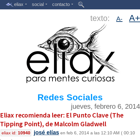
eliax
social
contacto
A+
texto:
A-
Redes Sociales
jueves, febrero 6, 2014
Eliax recomienda leer: El Punto Clave (The
Tipping Point), de Malcolm Gladwell
josé elías
eliax id:
10940
en feb 6, 2014 a las 12:10 AM ( 00:10