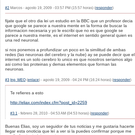
#2
Marcos - agosto 19, 2009 - 03:57 PM (15:57 horas) (
responder
)
fijate que el otro dia lei un estudio en la BBC que un profesor decia
que google se parece a nuestra mente en la forma de buscar la
informacion necesaria y yo le escribi que no es que google se
parece a nuestra mente, es el internet en sentido general quien es
una red neuronal.
si nos ponemos a profundizar un poco en la similitud de ambas
redes (las neuronas del cerebro y la nube) ay se puede decir que el
internet es un solo cerebro lo unico es que nosotros seriamos algo
asi como las proteinas y demas elementos que forman las
neuronas.
#3
Ing. WEO
(
enlace
) - agosto 19, 2009 - 04:24 PM (16:24 horas) (
responder
)
Te refieres a esto
http://eliax.com/index.cfm?post_id=2259
#3.1
- febrero 28, 2010 - 04:53 AM (04:53 horas) (
responder
)
Buenas Elias, soy un seguidor de tus noticias y me gustaria hacerte
llegar esta onoticia que leì a ver si la puedes confirmar porque me