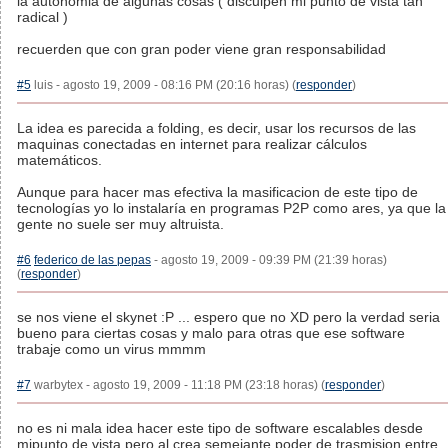
la autonomia de algunas cosas ( disculpen mi punto de vista tan
radical )
recuerden que con gran poder viene gran responsabilidad
#5
luis - agosto 19, 2009 - 08:16 PM (20:16 horas) (
responder
)
La idea es parecida a folding, es decir, usar los recursos de las
maquinas conectadas en internet para realizar cálculos
matemáticos.
Aunque para hacer mas efectiva la masificacion de este tipo de
tecnologías yo lo instalaría en programas P2P como ares, ya que la
gente no suele ser muy altruista.
#6
federico de las pepas
- agosto 19, 2009 - 09:39 PM (21:39 horas)
(
responder
)
se nos viene el skynet :P ... espero que no XD pero la verdad seria
bueno para ciertas cosas y malo para otras que ese software
trabaje como un virus mmmm
#7
warbytex - agosto 19, 2009 - 11:18 PM (23:18 horas) (
responder
)
no es ni mala idea hacer este tipo de software escalables desde
mipunto de vista pero al crea semejante poder de trasmision entre