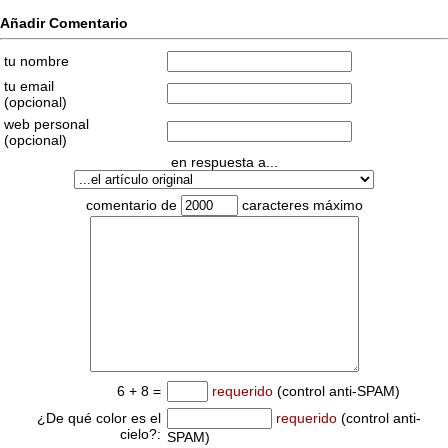
Añadir Comentario
tu nombre
tu email
(opcional)
web personal
(opcional)
en respuesta a...
comentario de
caracteres máximo
6 + 8 =
requerido
(control anti-SPAM)
¿De qué color es el
requerido
(control anti-
cielo?:
SPAM)