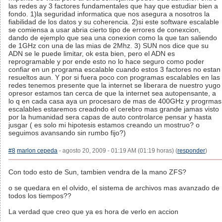
las redes ay 3 factores fundamentales que hay que estudiar bien a
fondo. 1)la seguridad informatica que nos asegura a nosotros la
fiabilidad de los datos y su coherencia. 2)si este software escalable
se comiensa a usar abria cierto tipo de errores de conexcion,
dando de ejemplo que sea una conexion como la que tan saliendo
de 1GHz con una de las mias de 2Mhz. 3) SUN nos dice que su
ADN se le puede limitar, ok esta bien, pero el ADN es
reprogramable y por ende esto no lo hace seguro como poder
confiar en un programa escalable cuando estos 3 factores no estan
resueltos aun. Y por si fuera poco con programas escalables en las
redes tenemos presente que la internet se liberara de nuestro yugo
opresor estamos tan cerca de que la internet sea autopensante, a
lo q en cada casa aya un procesaro de mas de 400GHz y progrmas
escalables estaremos creadndo el cerebro mas grande jamas visto
por la humanidad sera capas de auto controlarce pensar y hasta
jusgar ( es solo mi hipotesis estamos creando un mostruo? o
seguimos avansando sin rumbo fijo?)
#8
marlon cepeda
- agosto 20, 2009 - 01:19 AM (01:19 horas) (
responder
)
Con todo esto de Sun, tambien vendra de la mano ZFS?
o se quedara en el olvido, el sistema de archivos mas avanzado de
todos los tiempos??
La verdad que creo que ya es hora de verlo en accion