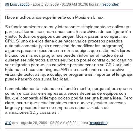
#9
Luis Jacobo
- agosto 20, 2009 - 01:36 AM (01:36 horas) (
responder
)
Hace muchos años experimenté con Mosix en Linux.
Su funcionamiento era muy interesante: simplemente se aplica un
parche al kernel, se crean unos sencillos archivos de configuración
y listo. Todos los equipos que tengan Mosix pasan a compartir su
CPU. Si uno de ellos tiene que hacer varios procesos pesados
automáticamente (y sin necesidad de modificar los programas)
algunos pasan a ejecutarse en otros equipos que estén más libres.
Incluso los mismos programas pueden informar al núcleo de si
quieren ser migrados a otros equipos o por el contrario, solicitan no
ser migrados porque les conviene permanecer en su CPU original.
Esto no se hace con ninguna API sino escribiendo en un archivo
virtual de texto, así que cualquier programa sin importar el lenguaje
puede hacerlo con suma facilidad.
Lamentablemente esto no se difundió mucho, porque ahora que es
común encontrar en empresas a veces decenas de equipos con
linux, el compartir el tiempo ocioso podría ser una buena idea. Pero
claro, ocurre que actualmente es raro que se ejecuten procesos
largos y pesados fuera de empresas especializadas en
animaciones 3D y cosas así.
#10
anv - agosto 20, 2009 - 03:20 AM (03:20 horas) (
responder
)