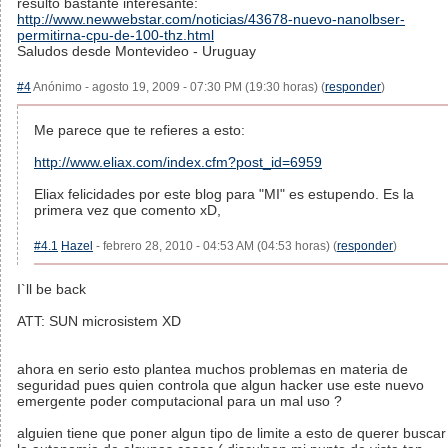
resulto bastante interesante:
http://www.newwebstar.com/noticias/43678-nuevo-nanolbser-
permitirna-cpu-de-100-thz.html
Saludos desde Montevideo - Uruguay
#4
Anónimo - agosto 19, 2009 - 07:30 PM (19:30 horas) (
responder
)
Me parece que te refieres a esto:
http://www.eliax.com/index.cfm?post_id=6959
Eliax felicidades por este blog para "MI" es estupendo. Es la
primera vez que comento xD,
#4.1
Hazel
- febrero 28, 2010 - 04:53 AM (04:53 horas) (
responder
)
I`ll be back
ATT: SUN microsistem XD
ahora en serio esto plantea muchos problemas en materia de
seguridad pues quien controla que algun hacker use este nuevo
emergente poder computacional para un mal uso ?
alguien tiene que poner algun tipo de limite a esto de querer buscar