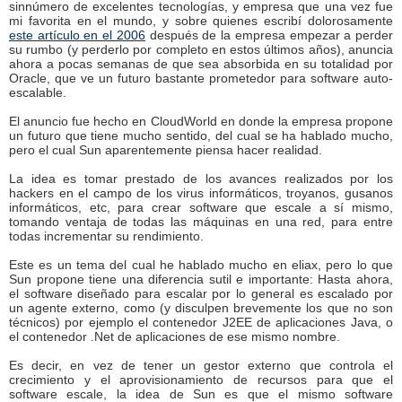
sinnúmero de excelentes tecnologías, y empresa que una vez fue
mi favorita en el mundo, y sobre quienes escribí dolorosamente
este artículo en el 2006
después de la empresa empezar a perder
su rumbo (y perderlo por completo en estos últimos años), anuncia
ahora a pocas semanas de que sea absorbida en su totalidad por
Oracle, que ve un futuro bastante prometedor para software auto-
escalable.
El anuncio fue hecho en CloudWorld en donde la empresa propone
un futuro que tiene mucho sentido, del cual se ha hablado mucho,
pero el cual Sun aparentemente piensa hacer realidad.
La idea es tomar prestado de los avances realizados por los
hackers en el campo de los virus informáticos, troyanos, gusanos
informáticos, etc, para crear software que escale a sí mismo,
tomando ventaja de todas las máquinas en una red, para entre
todas incrementar su rendimiento.
Este es un tema del cual he hablado mucho en eliax, pero lo que
Sun propone tiene una diferencia sutil e importante: Hasta ahora,
el software diseñado para escalar por lo general es escalado por
un agente externo, como (y disculpen brevemente los que no son
técnicos) por ejemplo el contenedor J2EE de aplicaciones Java, o
el contenedor .Net de aplicaciones de ese mismo nombre.
Es decir, en vez de tener un gestor externo que controla el
crecimiento y el aprovisionamiento de recursos para que el
software escale, la idea de Sun es que el mismo software