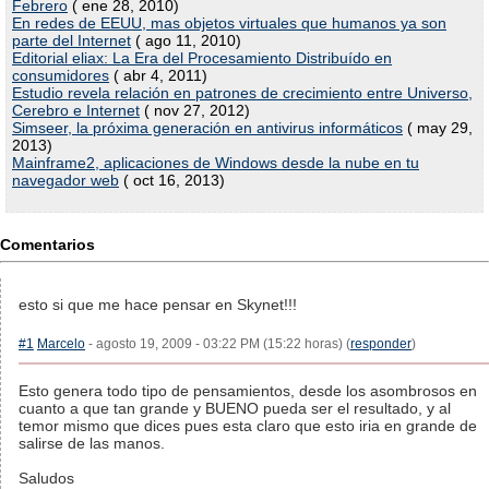
Febrero
( ene 28, 2010)
En redes de EEUU, mas objetos virtuales que humanos ya son
parte del Internet
( ago 11, 2010)
Editorial eliax: La Era del Procesamiento Distribuído en
consumidores
( abr 4, 2011)
Estudio revela relación en patrones de crecimiento entre Universo,
Cerebro e Internet
( nov 27, 2012)
Simseer, la próxima generación en antivirus informáticos
( may 29,
2013)
Mainframe2, aplicaciones de Windows desde la nube en tu
navegador web
( oct 16, 2013)
Comentarios
esto si que me hace pensar en Skynet!!!
#1
Marcelo
- agosto 19, 2009 - 03:22 PM (15:22 horas) (
responder
)
Esto genera todo tipo de pensamientos, desde los asombrosos en
cuanto a que tan grande y BUENO pueda ser el resultado, y al
temor mismo que dices pues esta claro que esto iria en grande de
salirse de las manos.
Saludos