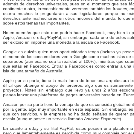
además de derechos universales, pues en el momento que sea fáci
continente a otro, irrevocablemente veremos también los fraudes, e
ocurra muchos le preguntarán a sus legisladores porque no exi
derechos ante malhechores en otros rincones del mundo, lo que i
sobre estos temas tan importantes.
Noten además que esto que podría hacer Facebook, muy bien lo p
Apple, Amazon o eBay/PayPal, sin embargo, cada uno de estos sufr
ser exitoso en imponer una moneda a la escala de Facebook.
Google es quizás quien mas oportunidades tenga (incluso ya pose
el momento los consumidores ven a Google como muchas islas de dis
separados (aun esa no sea la realidad al 100%), mientras que cu
que estás en Facebook. Entrar a Facebook es como entrar a una
isla de una tamaño de Australia.
Apple por su parte, tiene la mala fama de tener una arquitectura b
difícil que obtenga el apoyo de terceros, algo que es sumamente
proyectos. Noten sin embargo que llevo ya unos 2 años escuc
planea lanzar una plataforma de pagos universales basada en iTunes
Amazon por su parte tiene la ventaja de que es conocida globalmen
por la gente, algo muy importante en este espacio. Sin embargo, e
que con servicios, y la empresa no ha dado señales de querer pa
escala (aunque posee un servicio llamado
Amazon Payments
).
En cuanto a eBay y su filial PayPal, estos poseen una plataforma
pero que lamentablemente es percibida como muy compleja por el u