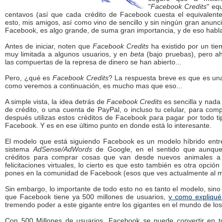
"
Facebook Credits
" eq
centavos (así que cada crédito de Facebook cuesta el equivalent
esto, mis amigos, así como vino de sencillo y sin ningún gran anunc
Facebook, es algo grande, de suma gran importancia, y de eso habl
Antes de iniciar, noten que
Facebook Credits
ha existido por un ti
muy limitada a algunos usuarios, y en
beta
(bajo pruebas), pero ah
las compuertas de la represa de dinero se han abierto...
Pero, ¿qué es
Facebook Credits
? La respuesta breve es que es un
como veremos a continuación, es mucho mas que eso...
A simple vista, la idea detrás de
Facebook Credits
es sencilla y nada 
de crédito, o una cuenta de PayPal, o incluso tu celular, para com
después utilizas estos créditos de Facebook para pagar por todo ti
Facebook. Y es en ese último punto en donde está lo interesante.
El modelo que está siguiendo Facebook es un modelo híbrido entr
sistema
AdSense/AdWords
de Google, en el sentido que aunque i
créditos para comprar cosas que van desde nuevos animales a F
felicitaciones virtuales, lo cierto es que esto también es otra opci
pones en la comunidad de Facebook (esos que ves actualmente al ma
Sin embargo, lo importante de todo esto no es tanto el modelo, sino 
que Facebook tiene ya 500 millones de usuarios,
y como expliqué
tremendo poder a este gigante entre los gigantes en el mundo de los 
Con 500 Millones de usuarios, Facebook se puede convertir en to