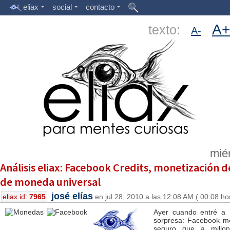
eliax
social
contacto
A+
texto:
A-
miér
Análisis eliax: Facebook Credits, monetización d
de moneda universal
josé elías
eliax id:
7965
en jul 28, 2010 a las 12:08 AM ( 00:08 ho
Ayer cuando entré a
sorpresa: Facebook m
seguro que a millon