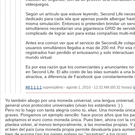
videojuegos.
Según un artículo que estuve leyendo, Second Life neces
dedicado para cada isla que apenas puede albergar hasta
misma simulación. Entonces si pretenden brindar un servi
simultáneos necesitarían una gigantesca GRID de servido
complicado de lograr aún para estas compañías multi-mil
Antes era común ver que el servicio de SecondLife cola
usuarios simultáneos llegaba a mas de 200 mil. Por esa
registrados han perdido el entusiasmo y solo interactua
mundo virtual.
Es por esa razón que los comerciantes y anunciantes no
en Second Life. El alto costo de las islas sumado a una b
atractiva, a diferencia de Facebook que constantemente 
#8.1.1.1.1
superoptimo - agosto 1, 2010 - 12:32 AM (00:32 horas) (
Yo también abogo por una moneda universal, una lengua universal, 
general unos protocolos universales (vivan los estándares :) )
Pero no lo hago con tanta alegría como tú, eliax. Una moneda úni
graves. Pongamos un ejemplo sencillo: hace pocos años que los p
adoptamos el euro como moneda única. Pues bien, ahora con la cri
plantea volver, al menos temporalmente, a las monedas propias. Y p
el bien del país (una moneda propia permite devaluarla para aument
bien de europa (así los paises pobres no "arrastran" a los ricos).