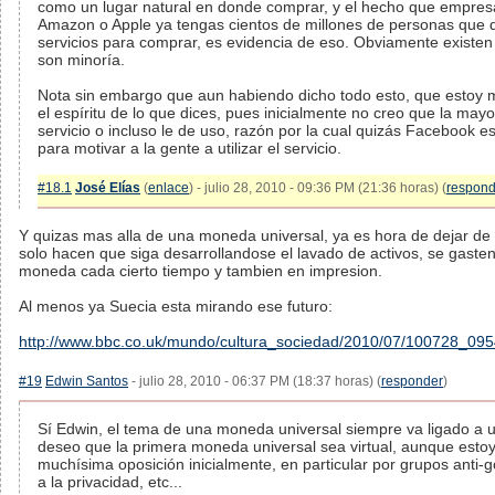
como un lugar natural en donde comprar, y el hecho que empre
Amazon o Apple ya tengas cientos de millones de personas que di
servicios para comprar, es evidencia de eso. Obviamente existen
son minoría.
Nota sin embargo que aun habiendo dicho todo esto, que estoy
el espíritu de lo que dices, pues inicialmente no creo que la may
servicio o incluso le de uso, razón por la cual quizás Facebook e
para motivar a la gente a utilizar el servicio.
#18.1
José Elías
(
enlace
) - julio 28, 2010 - 09:36 PM (21:36 horas) (
respond
Y quizas mas alla de una moneda universal, ya es hora de dejar de 
solo hacen que siga desarrollandose el lavado de activos, se gaste
moneda cada cierto tiempo y tambien en impresion.
Al menos ya Suecia esta mirando ese futuro:
http://www.bbc.co.uk/mundo/cultura_sociedad/2010/07/100728_095
#19
Edwin Santos
- julio 28, 2010 - 06:37 PM (18:37 horas) (
responder
)
Sí Edwin, el tema de una moneda universal siempre va ligado a u
deseo que la primera moneda universal sea virtual, aunque esto
muchísima oposición inicialmente, en particular por grupos anti
a la privacidad, etc...