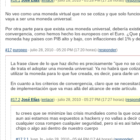
#16.1
José Elías
(
enlace
) - julio 28, 2010 - 05:28 PM (17:28 horas) (
respond
No veo como una moneda virtual que no se cotiza y que solo funci
vaya a ser una moneda universal.
Por otra parte para que exista una moneda universal, debería existir
convergencia, como hemos hecho los europeos con el Euro. ¿Que p
moneda hay paises con PIB alto y bajo, con inflacciones del 1% y 
#17
europeo
- julio 28, 2010 - 05:20 PM (17:20 horas) (
responder
)
La frase clave de lo que haz dicho es precisamente "que no se co
de trata el adoptar una moneda universal: Ya no habrá que cotiz
utilizar la moneda para lo que fue creada, es decir, para darle un 
En cuanto a los criterios de convergencia, claro que se necesitar
de implementación que va mas allá del alcance de este artículo.
#17.2
José Elías
(
enlace
) - julio 28, 2010 - 05:27 PM (17:27 horas) (
respond
tu crees que se minimize las crisis mundiales como la que ocur
aun asi estamos mas expuestos a hackers y no vallas a decir 
cualquier cosa rompen cualquier seguridad, pero si es asi tal
chips o algo asi dentro de nuestro cuerpo
#17.2.1
Juan Jo - julio 28, 2010 - 05:44 PM (17:44 horas) (
responder
)