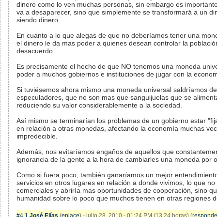
dinero como lo ven muchas personas, sin embargo es importante 
va a desaparecer, sino que simplemente se transformará a un dine
siendo dinero.
En cuanto a lo que alegas de que no deberíamos tener una mone
el dinero le da mas poder a quienes desean controlar la població
desacuerdo.
Es precisamente el hecho de que NO tenemos una moneda univer
poder a muchos gobiernos e instituciones de jugar con la econo
Si tuviésemos ahora mismo una moneda universal saldríamos de 
especuladores, que no son mas que sanguijuelas que se alimenta
reduciendo su valor considerablemente a la sociedad.
Así mismo se terminarían los problemas de un gobierno estar "fi
en relación a otras monedas, afectando la economía muchas vec
impredecible.
Además, nos evitaríamos engaños de aquellos que constantemen
ignorancia de la gente a la hora de cambiarles una moneda por o
Como si fuera poco, también ganaríamos un mejor entendimiento 
servicios en otros lugares en relación a donde vivimos, lo que no
comerciales y abriría mas oportunidades de cooperación, sino que 
humanidad sobre lo poco que muchos tienen en otras regiones 
#4.1
José Elías
(
enlace
) - julio 28, 2010 - 01:24 PM (13:24 horas) (
responde