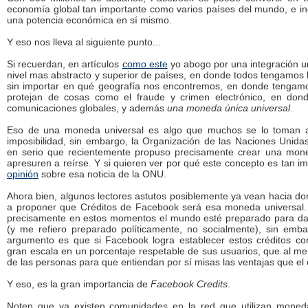
economía global tan importante como varios países del mundo, e inc
una potencia económica en sí mismo.
Y eso nos lleva al siguiente punto...
Si recuerdan, en artículos
como este
yo abogo por una integración u
nivel mas abstracto y superior de países, en donde todos tengamos
sin importar en qué geografía nos encontremos, en donde tengamo
protejan de cosas como el fraude y crimen electrónico, en do
comunicaciones globales, y además
una moneda única universal
.
Eso de una moneda universal es algo que muchos se lo toman 
imposibilidad, sin embargo, la Organización de las Naciones Unid
en serio que recientemente propuso precisamente crear una mone
apresuren a reírse. Y si quieren ver por qué este concepto es tan imp
opinión
sobre esa noticia de la ONU.
Ahora bien, algunos lectores astutos posiblemente ya vean hacia do
a proponer que Créditos de Facebook será esa moneda universal
precisamente en estos momentos el mundo esté preparado para dar
(y me refiero preparado políticamente, no socialmente), sin emb
argumento es que si Facebook logra establecer estos créditos 
gran escala en un porcentaje respetable de sus usuarios, que al me
de las personas para que entiendan por sí misas las ventajas que el
Y eso, es la gran importancia de
Facebook Credits
.
Noten que ya existen comunidades en la red que utilizan moned