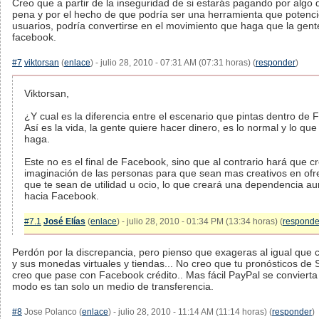
Creo que a partir de la inseguridad de si estarás pagando por algo
pena y por el hecho de que podría ser una herramienta que potencie
usuarios, podría convertirse en el movimiento que haga que la gen
facebook.
#7
viktorsan
(
enlace
) - julio 28, 2010 - 07:31 AM (07:31 horas) (
responder
)
Viktorsan,
¿Y cual es la diferencia entre el escenario que pintas dentro de 
Así es la vida, la gente quiere hacer dinero, es lo normal y lo q
haga.
Este no es el final de Facebook, sino que al contrario hará que 
imaginación de las personas para que sean mas creativos en ofre
que te sean de utilidad u ocio, lo que creará una dependencia a
hacia Facebook.
#7.1
José Elías
(
enlace
) - julio 28, 2010 - 01:34 PM (13:34 horas) (
responde
Perdón por la discrepancia, pero pienso que exageras al igual que 
y sus monedas virtuales y tiendas... No creo que tu pronósticos de
creo que pase con Facebook crédito.. Mas fácil PayPal se convierta 
modo es tan solo un medio de transferencia.
#8
Jose Polanco (
enlace
) - julio 28, 2010 - 11:14 AM (11:14 horas) (
responder
)