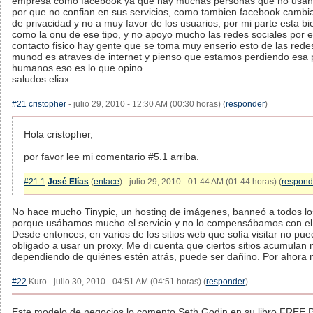
empresa como facebook ya que hay muchas personas que no usan 
por que no confian en sus servicios, como tambien facebook cambia
de privacidad y no a muy favor de los usuarios, por mi parte esta b
como la onu de ese tipo, y no apoyo mucho las redes sociales por 
contacto fisico hay gente que se toma muy enserio esto de las rede
munod es atraves de internet y pienso que estamos perdiendo esa
humanos eso es lo que opino
saludos eliax
#21
cristopher
- julio 29, 2010 - 12:30 AM (00:30 horas) (
responder
)
Hola cristopher,
por favor lee mi comentario #5.1 arriba.
#21.1
José Elías
(
enlace
) - julio 29, 2010 - 01:44 AM (01:44 horas) (
respond
No hace mucho Tinypic, un hosting de imágenes, banneó a todos l
porque usábamos mucho el servicio y no lo compensábamos con el
Desde entonces, en varios de los sitios web que solía visitar no p
obligado a usar un proxy. Me di cuenta que ciertos sitios acumulan
dependiendo de quiénes estén atrás, puede ser dañino. Por ahora
#22
Kuro - julio 30, 2010 - 04:51 AM (04:51 horas) (
responder
)
Este modelo de negocios lo comento Seth Godin en su libro FREE