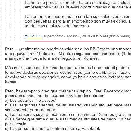
Es hora de pensar diferente. La era del trabajo estable
empresarios y ver las nuevas oportunidades que ofrece e
Las empresas modernas no son tan colosales, verticales 
Son pequeñas pero al mismo tiempo son muy flexibles, a
tendencias evolutivas del mercado.
#17.2.1.1.1
superoptimo - agosto 1, 2010 - 03:15 AM (03:15 horas) 
Pero... ¿realmente se puede considerar a los FB Credits una mone
uno equivale a 0.10 dolares. Mientras siga con ese cambio fijo (1 dol
más que una nueva forma de negociar en dólares.
Más interesante es el hecho de que Facebook tiene todo el poder en 
tomar verdaderas decisiones económicas (como cambiar su "tasa d
devaluando si le convenga) y, como ya han dicho otros lectores, adqu
banco.
Pero, hay tampoco creo que cresca tan rápido. Este "Facebook mone
pues a esa cantidad de usuarios hay que decontarles:
a) Los usuarios "no activos"
b) Las "segundas cuentas" de un usuario (cuando alguien hace más
simplemente para bromear)
c) Las personas cuyo pensamiento se resume en "Si no es gratis, no
d) La gente que teme que, al usar medios virtuales de pago "un hac
por el estilo
e) Las personas que no confíen dinero a Facebook.