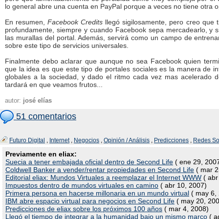
lo general abre una cuenta en PayPal porque a veces no tiene otra 
En resumen,
Facebook Credits
llegó sigilosamente, pero creo que t
profundamente, siempre y cuando Facebook sepa mercadearlo, y si 
las murallas del portal. Además, servirá como un campo de entrena
sobre este tipo de servicios universales.
Finalmente debo aclarar que aunque no sea Facebook quien term
que la idea es que este tipo de portales sociales es la manera de in
globales a la sociedad, y dado el ritmo cada vez mas acelerado d
tardará en que veamos frutos...
autor:
josé elías
51 comentarios
Futuro Digital
,
Internet
,
Negocios
,
Opinión / Análisis
,
Predicciones
,
Redes So
Previamente en eliax:
Suecia a tener embajada oficial dentro de Second Life
( ene 29, 200
Coldwell Banker a vender/rentar propiedades en Second Life
( mar 2
Editorial eliax: Mundos Virtuales a reemplazar el Internet WWW
( abr
Impuestos dentro de mundos virtuales en camino
( abr 10, 2007)
Primera persona en hacerse millonaria en un mundo virtual
( may 6,
IBM abre espacio virtual para negocios en Second Life
( may 20, 200
Predicciones de eliax sobre los próximos 100 años
( mar 4, 2008)
Llegó el tiempo de integrar a la humanidad bajo un mismo marco
( a