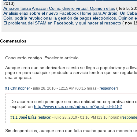
2013)
Amazon lanza Amazon Coins, dinero virtual. Opinión eliax
( feb 5, 20
Análisis eliax sobre el nuevo Facebook Home para Android: Un Caba
Coin, podría revolucionar la gestión de pagos electrónicos. Opinión e
El problema del SPAM en Facebook, y qué hacer al respecto
( nov 1
Comentarios
Concuerdo contigo. Excelente articulo.
Aunque creo que se derivarían si esto se llega a popularizar y a l
pago en para cualquier producto u servicio tendría que ser regulad
una empresa.
#1
Christopher
- julio 28, 2010 - 12:15 AM (00:15 horas) (
responder
)
De acuerdo contigo en que sea una entidad no-corporativa sino 
expliqué en
http://www.eliax.com/index.cfm?post_id=5182
#1.1
José Elías
(
enlace
) - julio 28, 2010 - 01:16 PM (13:16 horas) (
responde
Sin desperdicios, aunque creo que falta mucho para una moneda un