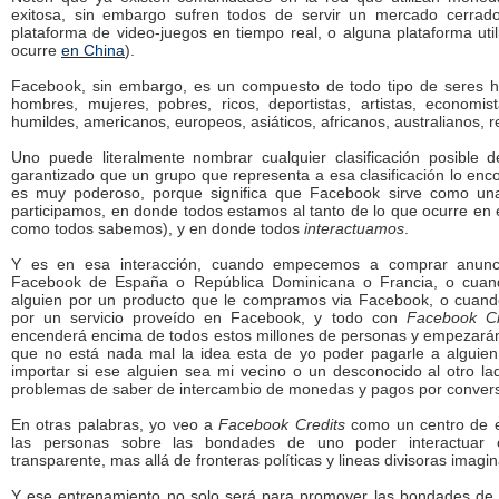
exitosa, sin embargo sufren todos de servir un mercado cerrad
plataforma de video-juegos en tiempo real, o alguna plataforma uti
ocurre
en China
).
Facebook, sin embargo, es un compuesto de todo tipo de seres 
hombres, mujeres, pobres, ricos, deportistas, artistas, economista
humildes, americanos, europeos, asiáticos, africanos, australianos, rel
Uno puede literalmente nombrar cualquier clasificación posible
garantizado que un grupo que representa a esa clasificación lo enc
es muy poderoso, porque significa que Facebook sirve como una
participamos, en donde todos estamos al tanto de lo que ocurre en 
como todos sabemos), y en donde todos
interactuamos
.
Y es en esa interacción, cuando empecemos a comprar anunc
Facebook de España o República Dominicana o Francia, o cua
alguien por un producto que le compramos via Facebook, o cua
por un servicio proveído en Facebook, y todo con
Facebook Cr
encenderá encima de todos estos millones de personas y empezarán
que no está nada mal la idea esta de yo poder pagarle a alguien
importar si ese alguien sea mi vecino o un desconocido al otro la
problemas de saber de intercambio de monedas y pagos por convers
En otras palabras, yo veo a
Facebook Credits
como un centro de e
las personas sobre las bondades de uno poder interactuar
transparente, mas allá de fronteras políticas y lineas divisoras imagin
Y ese entrenamiento no solo será para promover las bondades de