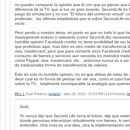
no puedes comparar la opinión que di con que yo pienso que l
diferencia de la TV, que si fue un gran invento, SecondLife es
juego de simulacion y no con "El futuro del comercio virtual" 
profecias... las últimas estadisticas que vi sobre SecondLife e
vacio...
Pero yendo a nuestro tema, mi punto es que no todo lo que h
masivamente exitoso o relevante (como SecondLife) necesaria
humilde opinión Facebook credits no tiene posibilidad de ser la
que profetizas aqui, mas bien es otro medio de transferencia 
visa, mastercard, pero que para convertir esos Facebook credit
consumo de bienes y servicios aun necesita los metodos tradi
como Paypal, visa, mastercard, etc... entonces nunca va a ser
de tradicionales forma de transferencia de valores.
Esto es sola mi humilde opinión, no es que debas de estar de
decir cual es mi forma de pensar sin ser esa, como el caso fu
sobre la TV... totalmente incomparable la analogía que quiere
#8.1.1
José Polanco (
enlace
) - julio 28, 2010 - 02:03 PM (14:03 horas) (
r
José,
Yo nunca dije que Second Life sería el futuro, dije que sis
donde personas interactúan virtualmente con bienes, lo ser
entiendes. Una cosa es una idea, otra la implementación en