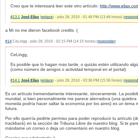
Creo que te interesará leer este otro artículo:
http://www.eliax.c
#13.1
José Elías
(
enlace
) - julio 28, 2010 - 01:48 PM (13:48 horas) (
respond
a Mi no me dieron facebook credits :(
#14
CeLingg - julio 28, 2010 - 02:15 PM (14:15 horas) (
responder
)
CeLingg,
Es posible que lo hagan mas tarde, o quizás estén utilizando alg
(como número de amigos o actividad temporal en el portal).
#14.1
José Elías
(
enlace
) - julio 28, 2010 - 03:36 PM (15:36 horas) (
respond
Es un artículo tremendamente interesante, sinceramente. La posib
mundial, si bien personalmente me parece aterradora (una quiebra 
moneda podría hacer saltar la economía por los aires) es un tema mu
futura.
Por ello querría pedirte permiso para poder reproducir tu artículo (
trackback) en la sección de Tribuna Libre de nuestro blog. Si te pa
mándame un correo o deja un comentario en nuestro blog.