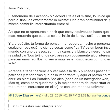
José Polanco,
El fenómeno de Facebook y Second Life es el mismo, lo único que
pero al final, es exactamente lo mismo: Una gran comunidad de 
misma sombrilla interactuando entre sí.
Así que no te apresures a decir que estoy equivocado hasta qu
mas, recuerda que esto es solo el inicio de la revolución de las r
Y a propósito, tu forma de pensar me recuerda mucho a personas s
cualquier revolución diciendo cosas como "La TV es un buen inve
mundo con uno de esos, son muy caros y a blanco y negro no pin
realidad", o "Los teléfonos celulares son obviamente algo inter
parecen unos ladrillos no veo a mujeres en discotecas con uno e
vida".
Aprende a tener paciencia y ver mas allá de 5 pulgadas pasada t
patrones y tendencias que es lo importante, y aquí el patrón es m
abrir los ojos: Los Portales Sociales (sean en un navegador web, e
Matrix), están para quedarse, y la mejor manera de interactuar en
*natural* de interactuar en ellos) es con una moneda universal.
#8.1
José Elías
(
enlace
) - julio 28, 2010 - 01:39 PM (13:39 horas) (
responde
Y tu me estas mal interpretando...