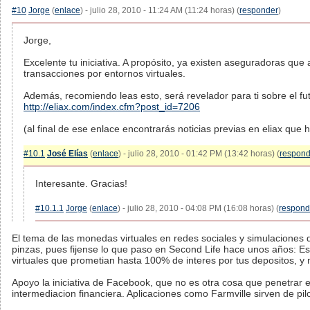
#10
Jorge
(
enlace
) - julio 28, 2010 - 11:24 AM (11:24 horas) (
responder
)
Jorge,
Excelente tu iniciativa. A propósito, ya existen aseguradoras que 
transacciones por entornos virtuales.
Además, recomiendo leas esto, será revelador para ti sobre el fu
http://eliax.com/index.cfm?post_id=7206
(al final de ese enlace encontrarás noticias previas en eliax que
#10.1
José Elías
(
enlace
) - julio 28, 2010 - 01:42 PM (13:42 horas) (
respond
Interesante. Gracias!
#10.1.1
Jorge
(
enlace
) - julio 28, 2010 - 04:08 PM (16:08 horas) (
respond
El tema de las monedas virtuales en redes sociales y simulaciones 
pinzas, pues fijense lo que paso en Second Life hace unos años: Es
virtuales que prometian hasta 100% de interes por tus depositos, y
Apoyo la iniciativa de Facebook, que no es otra cosa que penetrar 
intermediacion financiera. Aplicaciones como Farmville sirven de pil