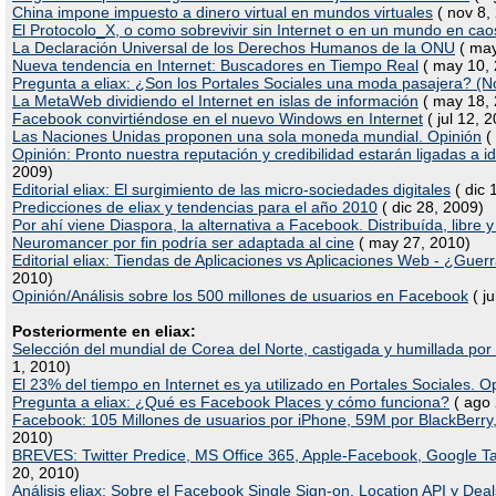
China impone impuesto a dinero virtual en mundos virtuales
( nov 8,
El Protocolo_X, o como sobrevivir sin Internet o en un mundo en cao
La Declaración Universal de los Derechos Humanos de la ONU
( may
Nueva tendencia en Internet: Buscadores en Tiempo Real
( may 10, 
Pregunta a eliax: ¿Son los Portales Sociales una moda pasajera? (N
La MetaWeb dividiendo el Internet en islas de información
( may 18, 
Facebook convirtiéndose en el nuevo Windows en Internet
( jul 12, 
Las Naciones Unidas proponen una sola moneda mundial. Opinión
( 
Opinión: Pronto nuestra reputación y credibilidad estarán ligadas a 
2009)
Editorial eliax: El surgimiento de las micro-sociedades digitales
( dic 
Predicciones de eliax y tendencias para el año 2010
( dic 28, 2009)
Por ahí viene Diaspora, la alternativa a Facebook. Distribuída, libre y
Neuromancer por fin podría ser adaptada al cine
( may 27, 2010)
Editorial eliax: Tiendas de Aplicaciones vs Aplicaciones Web - ¿Gue
2010)
Opinión/Análisis sobre los 500 millones de usuarios en Facebook
( ju
Posteriormente en eliax:
Selección del mundial de Corea del Norte, castigada y humillada por
1, 2010)
El 23% del tiempo en Internet es ya utilizado en Portales Sociales. O
Pregunta a eliax: ¿Qué es Facebook Places y cómo funciona?
( ago 
Facebook: 105 Millones de usuarios por iPhone, 59M por BlackBerry
2010)
BREVES: Twitter Predice, MS Office 365, Apple-Facebook, Google Ta
20, 2010)
Análisis eliax: Sobre el Facebook Single Sign-on, Location API y Deal