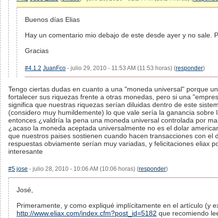
Buenos días Elias
Hay un comentario mio debajo de este desde ayer y no sale. 
Gracias
#4.1.2
JuanFco
- julio 29, 2010 - 11:53 AM (11:53 horas) (
responder
)
Tengo ciertas dudas en cuanto a una "moneda universal" porque u
fortalecer sus riquezas frente a otras monedas, pero si una "empres
significa que nuestras riquezas serían diluidas dentro de este sist
(considero muy humildemente) lo que vale sería la ganancia sobre 
entonces ¿valdría la pena una moneda universal controlada por m
¿acaso la moneda aceptada universalmente no es el dolar america
que nuestros paises sostienen cuando hacen transacciones con el d
respuestas obviamente serían muy variadas, y felicitaciones eliax po
interesante
#5
jose
- julio 28, 2010 - 10:06 AM (10:06 horas) (
responder
)
José,
Primeramente, y como expliqué implícitamente en el artículo (y e
http://www.eliax.com/index.cfm?post_id=5182
que recomiendo leer