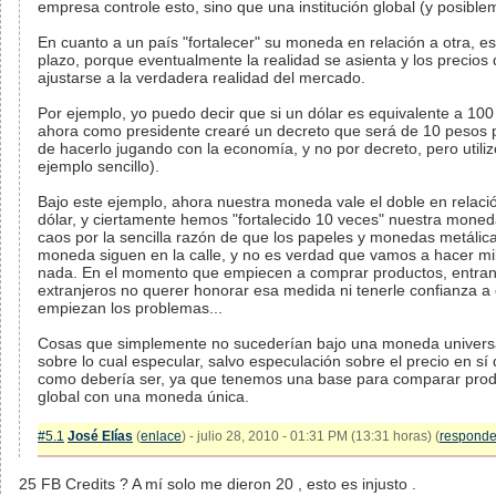
empresa controle esto, sino que una institución global (y posiblem
En cuanto a un país "fortalecer" su moneda en relación a otra, es
plazo, porque eventualmente la realidad se asienta y los precios
ajustarse a la verdadera realidad del mercado.
Por ejemplo, yo puedo decir que si un dólar es equivalente a 10
ahora como presidente crearé un decreto que será de 10 pesos 
de hacerlo jugando con la economía, y no por decreto, pero utili
ejemplo sencillo).
Bajo este ejemplo, ahora nuestra moneda vale el doble en relació
dólar, y ciertamente hemos "fortalecido 10 veces" nuestra moned
caos por la sencilla razón de que los papeles y monedas metálic
moneda siguen en la calle, y no es verdad que vamos a hacer mil
nada. En el momento que empiecen a comprar productos, entran 
extranjeros no querer honorar esa medida ni tenerle confianza a
empiezan los problemas...
Cosas que simplemente no sucederían bajo una moneda universal
sobre lo cual especular, salvo especulación sobre el precio en sí 
como debería ser, ya que tenemos una base para comparar prod
global con una moneda única.
#5.1
José Elías
(
enlace
) - julio 28, 2010 - 01:31 PM (13:31 horas) (
responde
25 FB Credits ? A mí solo me dieron 20 , esto es injusto .