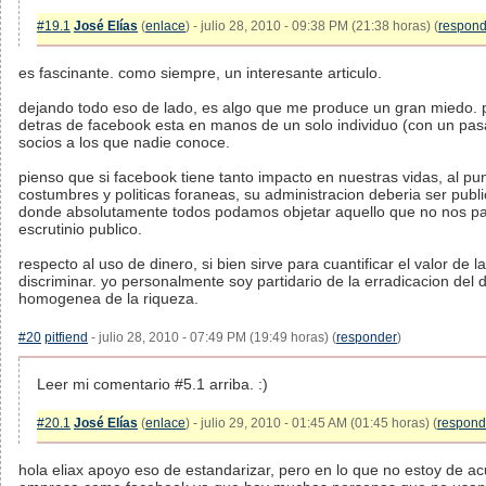
#19.1
José Elías
(
enlace
) - julio 28, 2010 - 09:38 PM (21:38 horas) (
respond
es fascinante. como siempre, un interesante articulo.
dejando todo eso de lado, es algo que me produce un gran miedo. 
detras de facebook esta en manos de un solo individuo (con un pas
socios a los que nadie conoce.
pienso que si facebook tiene tanto impacto en nuestras vidas, al p
costumbres y politicas foraneas, su administracion deberia ser publ
donde absolutamente todos podamos objetar aquello que no nos par
escrutinio publico.
respecto al uso de dinero, si bien sirve para cuantificar el valor de 
discriminar. yo personalmente soy partidario de la erradicacion del di
homogenea de la riqueza.
#20
pitfiend
- julio 28, 2010 - 07:49 PM (19:49 horas) (
responder
)
Leer mi comentario #5.1 arriba. :)
#20.1
José Elías
(
enlace
) - julio 29, 2010 - 01:45 AM (01:45 horas) (
respond
hola eliax apoyo eso de estandarizar, pero en lo que no estoy de 