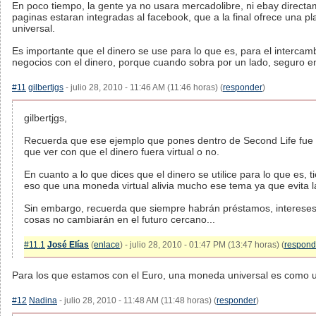
En poco tiempo, la gente ya no usara mercadolibre, ni ebay direct
paginas estaran integradas al facebook, que a la final ofrece una p
universal.
Es importante que el dinero se use para lo que es, para el intercam
negocios con el dinero, porque cuando sobra por un lado, seguro en e
#11
gilbertjgs
- julio 28, 2010 - 11:46 AM (11:46 horas) (
responder
)
gilbertjgs,
Recuerda que ese ejemplo que pones dentro de Second Life fue e
que ver con que el dinero fuera virtual o no.
En cuanto a lo que dices que el dinero se utilice para lo que es, t
eso que una moneda virtual alivia mucho ese tema ya que evita l
Sin embargo, recuerda que siempre habrán préstamos, intereses, 
cosas no cambiarán en el futuro cercano...
#11.1
José Elías
(
enlace
) - julio 28, 2010 - 01:47 PM (13:47 horas) (
respond
Para los que estamos con el Euro, una moneda universal es como 
#12
Nadina
- julio 28, 2010 - 11:48 AM (11:48 horas) (
responder
)