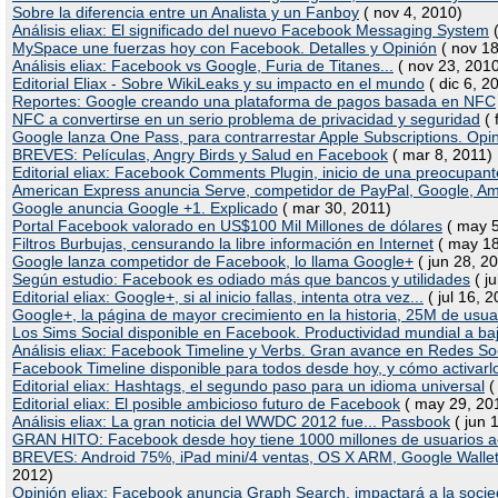
Sobre la diferencia entre un Analista y un Fanboy
( nov 4, 2010)
Análisis eliax: El significado del nuevo Facebook Messaging System
(
MySpace une fuerzas hoy con Facebook. Detalles y Opinión
( nov 18
Análisis eliax: Facebook vs Google, Furia de Titanes...
( nov 23, 201
Editorial Eliax - Sobre WikiLeaks y su impacto en el mundo
( dic 6, 2
Reportes: Google creando una plataforma de pagos basada en NFC
NFC a convertirse en un serio problema de privacidad y seguridad
( 
Google lanza One Pass, para contrarrestar Apple Subscriptions. Opi
BREVES: Películas, Angry Birds y Salud en Facebook
( mar 8, 2011)
Editorial eliax: Facebook Comments Plugin, inicio de una preocupan
American Express anuncia Serve, competidor de PayPal, Google, A
Google anuncia Google +1. Explicado
( mar 30, 2011)
Portal Facebook valorado en US$100 Mil Millones de dólares
( may 5
Filtros Burbujas, censurando la libre información en Internet
( may 18
Google lanza competidor de Facebook, lo llama Google+
( jun 28, 2
Según estudio: Facebook es odiado más que bancos y utilidades
( ju
Editorial eliax: Google+, si al inicio fallas, intenta otra vez...
( jul 16, 2
Google+, la página de mayor crecimiento en la historia, 25M de usua
Los Sims Social disponible en Facebook. Productividad mundial a baja
Análisis eliax: Facebook Timeline y Verbs. Gran avance en Redes So
Facebook Timeline disponible para todos desde hoy, y cómo activarl
Editorial eliax: Hashtags, el segundo paso para un idioma universal
(
Editorial eliax: El posible ambicioso futuro de Facebook
( may 29, 20
Análisis eliax: La gran noticia del WWDC 2012 fue... Passbook
( jun 
GRAN HITO: Facebook desde hoy tiene 1000 millones de usuarios ac
BREVES: Android 75%, iPad mini/4 ventas, OS X ARM, Google Walle
2012)
Opinión eliax: Facebook anuncia Graph Search, impactará a la soci