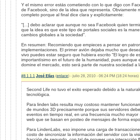
Y el mismo error estás cometiendo con lo que digo con Fa
de Facebook, sino de la idea que representa. Obviamente no 
completo porque al final dice clara y explícitamente:
"[...] debo aclarar que aunque no sea Facebook quien term
que la idea es que este tipo de portales sociales es la maner
cambios globales a la sociedad".
En resumen: Recomiendo que empieces a pensar en patron
implementaciones. El primer avión dejaba mucho que desear
vivo puedes estar seguro que hubiera escrito "El logro de e
importantísimo en el futuro de la humanidad, pues aunque e
domine el mercado, esto será parte de nuestra sociedad a l
#8.1.1.1
José Elías
(
enlace
) - julio 28, 2010 - 06:24 PM (18:24 horas) 
Second Life no tuvo el exito esperado debido a la natural
tecnológica.
Para linden labs resulta muy costoso mantener funcionan
de mundos 3D precisamente porque sus servidores deben
eventos en tiempo real, en una frecuencia mucho mayor q
web que se basan en posteo de mensajes de forma espo
Para LindenLabs, eso impone una carga de transaccion
costo de sincronizar la información del servidor con la vi
fracción de segundo, con tal de proveer una interacción f