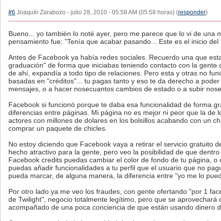
#6
Joaquín Zarabozo - julio 28, 2010 - 05:58 AM (05:58 horas) (
responder
)
Bueno... yo también lo noté ayer, pero me parece que lo vi de una 
pensamiento fue: "Tenía que acabar pasando... Este es el inicio del
Antes de Facebook ya había redes sociales. Recuerdo una que est
graduación" de forma que iniciabas teniendo contacto con la gente q
de ahí, expandía a todo tipo de relaciones. Pero esta y otras no f
basadas en "créditos"... tu pagas tanto y eso te da derecho a pod
mensajes, o a hacer nosecuantos cambios de estado o a subir nose
Facebook si funcionó porque te daba esa funcionalidad de forma g
diferencias entre páginas. Mi página no es mejor ni peor que la de l
actores con millones de dolares en los bolsillos acabando con un ch
comprar un paquete de chicles.
No estoy diciendo que Facebook vaya a retirar el servicio gratuito d
hecho atractivo para la gente, pero veo la posibilidad de que den
Facebook credits puedas cambiar el color de fondo de tu página, 
puedas añadir funcionalidades a tu perfil que el usuario que no pa
pueda marcar, de alguna manera, la diferencia entre "yo me lo puedo
Por otro lado ya me veo los fraudes, con gente ofertando "por 1 fac
de Twilight", negocio totalmente legítimo, pero que se aprovechará
acompañado de una poca conciencia de que están usando dinero d