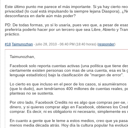
Este último punto me parece el más importante. Si ya hay cierto re
privacidad (lo cual está impulsando la siempre lejana Diaspora), ¿
desconfianza en darle aún más poder?
PD: De todas formas, yo sí lo usaría, pues veo que, a pesar de esa
preferiría poderlo hacer por un tercero que sea Libre, Abierto y Tr
práctico.
#18
Taimunozhan
- julio 28, 2010 - 06:40 PM (18:40 horas) (
responder
)
Taimunozhan,
Facebook solo reporta cuentas activas (una política que tiene de
ciertamente existen personas con mas de una cuenta, esa es la 
lenguaje estadístico) bajo la clasificación de "margen de error".
Lo cierto es que incluso en el peor de los casos, si asumiéramos
(que lo dudo), aun tendríamos 400 millones de cuentas reales, 
planteas no se sustenta.
Por otro lado, Facebook Credits no es algo que compras per-se,
dinero, y si quieres comprar algo en Facebook, obtienes los Credit
comprar. Es decir, ni es obligatorio ni necesario, simplemente es ú
En cuanto a gente que le teme a estos medios, creo que ya pas
menos media década atrás. Hoy día la cultura popular ha evoluc