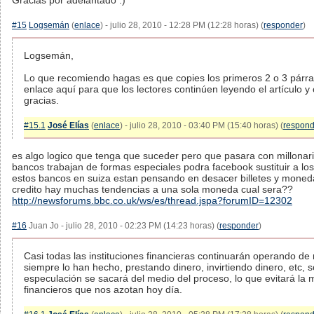
Gracias por adelantado :)
#15
Logsemán
(
enlace
) - julio 28, 2010 - 12:28 PM (12:28 horas) (
responder
)
Logsemán,
Lo que recomiendo hagas es que copies los primeros 2 o 3 párr
enlace aquí para que los lectores continúen leyendo el artículo
gracias.
#15.1
José Elías
(
enlace
) - julio 28, 2010 - 03:40 PM (15:40 horas) (
respond
es algo logico que tenga que suceder pero que pasara con millonari
bancos trabajan de formas especiales podra facebook sustituir a l
estos bancos en suiza estan pensando en desacer billetes y monedas
credito hay muchas tendencias a una sola moneda cual sera??
http://newsforums.bbc.co.uk/ws/es/thread.jspa?forumID=12302
#16
Juan Jo - julio 28, 2010 - 02:23 PM (14:23 horas) (
responder
)
Casi todas las instituciones financieras continuarán operando d
siempre lo han hecho, prestando dinero, invirtiendo dinero, etc, so
especulación se sacará del medio del proceso, lo que evitará la 
financieros que nos azotan hoy día.