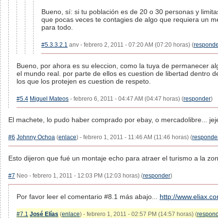
Bueno, sí: si tu población es de 20 o 30 personas y limi
que pocas veces te contagies de algo que requiera un me
para todo.
#5.3.3.2.1
anv - febrero 2, 2011 - 07:20 AM (07:20 horas) (
responde
Bueno, por ahora es su eleccion, como la tuya de permanecer alg
el mundo real. por parte de ellos es cuestion de libertad dentro d
los que los protejen es cuestion de respeto.
#5.4
Miguel Mateos
- febrero 6, 2011 - 04:47 AM (04:47 horas) (
responder
)
El machete, lo pudo haber comprado por ebay, o mercadolibre... jej
#6
Johnny Ochoa
(
enlace
) - febrero 1, 2011 - 11:46 AM (11:46 horas) (
responde
Esto dijeron que fué un montaje echo para atraer el turismo a la zo
#7
Neo - febrero 1, 2011 - 12:03 PM (12:03 horas) (
responder
)
Por favor leer el comentario #8.1 más abajo...
http://www.eliax.
#7.1
José Elías
(
enlace
) - febrero 1, 2011 - 02:57 PM (14:57 horas) (
respon