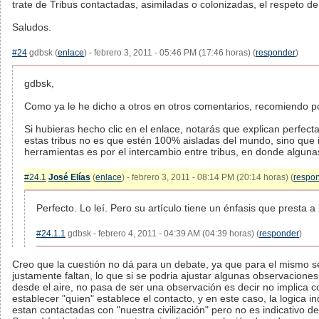
trate de Tribus contactadas, asimiladas o colonizadas, el respeto de 
Saludos.
#24
gdbsk (
enlace
) - febrero 3, 2011 - 05:46 PM (17:46 horas) (
responder
)
gdbsk,
Como ya le he dicho a otros en otros comentarios, recomiendo por
Si hubieras hecho clic en el enlace, notarás que explican perfect
estas tribus no es que estén 100% aisladas del mundo, sino que i
herramientas es por el intercambio entre tribus, en donde algunas
#24.1
José Elías
(
enlace
) - febrero 3, 2011 - 08:14 PM (20:14 horas) (
respo
Perfecto. Lo leí. Pero su artículo tiene un énfasis que presta a 
#24.1.1
gdbsk - febrero 4, 2011 - 04:39 AM (04:39 horas) (
responder
)
Creo que la cuestión no dá para un debate, ya que para el mismo s
justamente faltan, lo que si se podria ajustar algunas observacione
desde el aire, no pasa de ser una observación es decir no implica c
establecer "quien" establece el contacto, y en este caso, la logica in
estan contactadas con "nuestra civilización" pero no es indicativo d