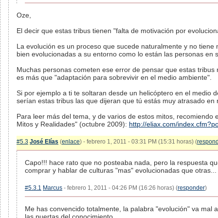
Oze,
El decir que estas tribus tienen "falta de motivación por evolucio
La evolución es un proceso que sucede naturalmente y no tiene 
bien evolucionadas a su entorno como lo están las personas en s
Muchas personas cometen ese error de pensar que estas tribus 
es más que "adaptación para sobrevivir en el medio ambiente".
Si por ejemplo a ti te soltaran desde un helicóptero en el medio
serían estas tribus las que dijeran que tú estás muy atrasado en 
Para leer más del tema, y de varios de estos mitos, recomiendo e
Mitos y Realidades" (octubre 2009):
http://eliax.com/index.cfm?p
#5.3
José Elías
(
enlace
) - febrero 1, 2011 - 03:31 PM (15:31 horas) (
respon
Capo!!! hace rato que no posteaba nada, pero la respuesta q
comprar y hablar de culturas "mas" evolucionadas que otras...
#5.3.1
Marcus
- febrero 1, 2011 - 04:26 PM (16:26 horas) (
responder
)
Me has convencido totalmente, la palabra "evolución" va mal 
las puertas del conocimiento.