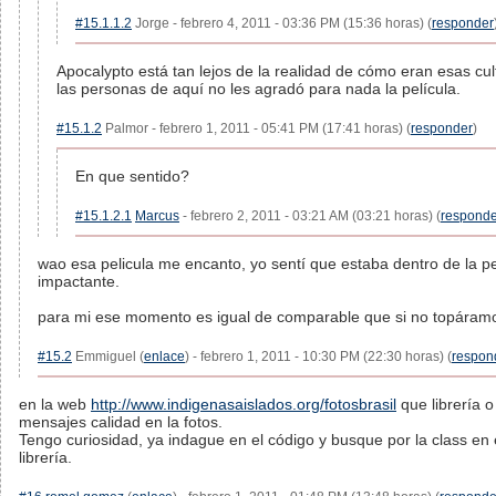
#15.1.1.2
Jorge - febrero 4, 2011 - 03:36 PM (15:36 horas) (
responder
Apocalypto está tan lejos de la realidad de cómo eran esas cu
las personas de aquí no les agradó para nada la película.
#15.1.2
Palmor - febrero 1, 2011 - 05:41 PM (17:41 horas) (
responder
)
En que sentido?
#15.1.2.1
Marcus
- febrero 2, 2011 - 03:21 AM (03:21 horas) (
responde
wao esa pelicula me encanto, yo sentí que estaba dentro de la pe
impactante.
para mi ese momento es igual de comparable que si no topáramos 
#15.2
Emmiguel (
enlace
) - febrero 1, 2011 - 10:30 PM (22:30 horas) (
respon
en la web
http://www.indigenasaislados.org/fotosbrasil
que librería 
mensajes calidad en la fotos.
Tengo curiosidad, ya indague en el código y busque por la class en 
librería.