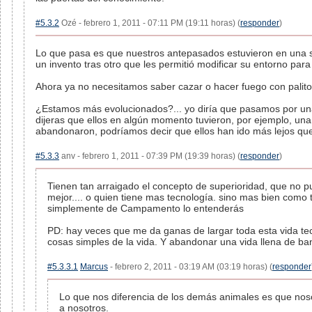
#5.3.2
Ozé - febrero 1, 2011 - 07:11 PM (19:11 horas) (
responder
)
Lo que pasa es que nuestros antepasados estuvieron en una si
un invento tras otro que les permitió modificar su entorno par
Ahora ya no necesitamos saber cazar o hacer fuego con palito
¿Estamos más evolucionados?... yo diría que pasamos por un
dijeras que ellos en algún momento tuvieron, por ejemplo, un
abandonaron, podríamos decir que ellos han ido más lejos que
#5.3.3
anv - febrero 1, 2011 - 07:39 PM (19:39 horas) (
responder
)
Tienen tan arraigado el concepto de superioridad, que no pu
mejor.... o quien tiene mas tecnología. sino mas bien como 
simplemente de Campamento lo entenderás
PD: hay veces que me da ganas de largar toda esta vida tecn
cosas simples de la vida. Y abandonar una vida llena de ba
#5.3.3.1
Marcus
- febrero 2, 2011 - 03:19 AM (03:19 horas) (
responder
Lo que nos diferencia de los demás animales es que nos
a nosotros.