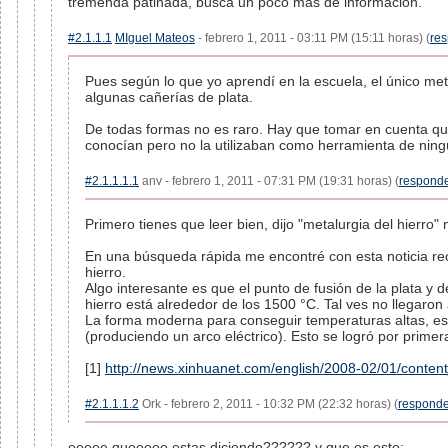
tremenda patinada, busca un poco mas de información.
#2.1.1.1
MIguel Mateos
- febrero 1, 2011 - 03:11 PM (15:11 horas) (
re
Pues según lo que yo aprendí en la escuela, el único m
algunas cañerías de plata.
De todas formas no es raro. Hay que tomar en cuenta que 
conocían pero no la utilizaban como herramienta de ningú
#2.1.1.1.1
anv - febrero 1, 2011 - 07:31 PM (19:31 horas) (
respond
Primero tienes que leer bien, dijo "metalurgia del hierro"
En una búsqueda rápida me encontré con esta noticia reci
hierro.
Algo interesante es que el punto de fusión de la plata y 
hierro está alrededor de los 1500 °C. Tal ves no llegaro
La forma moderna para conseguir temperaturas altas, es u
(produciendo un arco eléctrico). Esto se logró por primera
[1]
http://news.xinhuanet.com/english/2008-02/01/conte
#2.1.1.1.2
Ork - febrero 2, 2011 - 10:32 PM (22:32 horas) (
responde
eeeee queeeee estas diciendo?????? y que es esto: