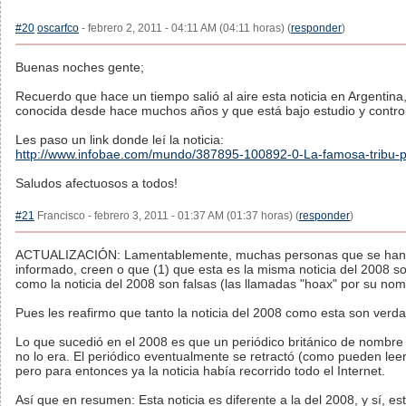
#20
oscarfco
- febrero 2, 2011 - 04:11 AM (04:11 horas) (
responder
)
Buenas noches gente;
Recuerdo que hace un tiempo salió al aire esta noticia en Argentina,
conocida desde hace muchos años y que está bajo estudio y control
Les paso un link donde leí la noticia:
http://www.infobae.com/mundo/387895-100892-0-La-famosa-tribu-
Saludos afectuosos a todos!
#21
Francisco - febrero 3, 2011 - 01:37 AM (01:37 horas) (
responder
)
ACTUALIZACIÓN: Lamentablemente, muchas personas que se han in
informado, creen o que (1) que esta es la misma noticia del 2008 so
como la noticia del 2008 son falsas (las llamadas "hoax" por su nom
Pues les reafirmo que tanto la noticia del 2008 como esta son verd
Lo que sucedió en el 2008 es que un periódico británico de nombr
no lo era. El periódico eventualmente se retractó (como pueden lee
pero para entonces ya la noticia había recorrido todo el Internet.
Así que en resumen: Esta noticia es diferente a la del 2008, y sí, es