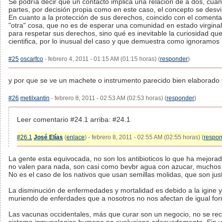
Se podría decir que un contacto implica una relación de a dos, cua
partes, por decisión propia como en este caso, el concepto se desvi
En cuanto a la protección de sus derechos, coincido con el comentar
"otra" cosa, que no es de esperar una comunidad en estado virginal
para respetar sus derechos, sino qué es inevitable la curiosidad qu
cientifica, por lo inusual del caso y que demuestra como ignoramo
#25
oscarfco
- febrero 4, 2011 - 01:15 AM (01:15 horas) (
responder
)
y por que se ve un machete o instrumento parecido bien elaborado 
#26
metilxantin
- febrero 8, 2011 - 02:53 AM (02:53 horas) (
responder
)
Leer comentario #24.1 arriba: #24.1
#26.1
José Elías
(
enlace
) - febrero 8, 2011 - 02:55 AM (02:55 horas) (
respo
La gente esta equivocada, no son los antibioticos lo que ha mejora
no valen para nada, son casi como bevbr agua con azucar, muchos 
No es el caso de los nativos que usan semillas molidas, que son jus
La disminución de enfermedades y mortalidad es debido a la igine 
muriendo de enferdades que a nosotros no nos afectan de igual fo
Las vacunas occidentales, más que curar son un negocio, no se rec