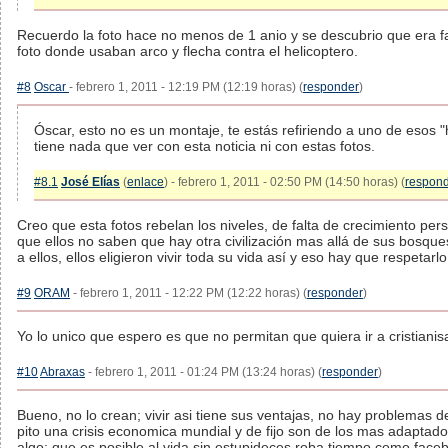
Recuerdo la foto hace no menos de 1 anio y se descubrio que era fa
foto donde usaban arco y flecha contra el helicoptero.
#8
Oscar
- febrero 1, 2011 - 12:19 PM (12:19 horas) (
responder
)
Óscar, esto no es un montaje, te estás refiriendo a uno de esos 
tiene nada que ver con esta noticia ni con estas fotos.
#8.1
José Elías
(
enlace
) - febrero 1, 2011 - 02:50 PM (14:50 horas) (
respon
Creo que esta fotos rebelan los niveles, de falta de crecimiento pe
que ellos no saben que hay otra civilización mas allá de sus bosque
a ellos, ellos eligieron vivir toda su vida así y eso hay que respetarlo
#9
ORAM
- febrero 1, 2011 - 12:22 PM (12:22 horas) (
responder
)
Yo lo unico que espero es que no permitan que quiera ir a cristiani
#10
Abraxas
- febrero 1, 2011 - 01:24 PM (13:24 horas) (
responder
)
Bueno, no lo crean; vivir asi tiene sus ventajas, no hay problemas 
pito una crisis economica mundial y de fijo son de los mas adaptad
algo: que es posible al vida sin estupideces roba tiempo como faceboo