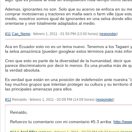
Ademas, ignorantes no son. Solo que su acervo se enfoca en su medi
comprar motosierras y tractores en mafia wars o farm ville (que est
medio, nosotros somos igual de ignorantes en una selva donde ello
orientarse y vivir totalmente adaptados al medio.
#11
Cap_Nemo
- febrero 1, 2011 - 01:50 PM (13:50 horas) (
responder
)
Aca en Ecuador esto no es un tema nuevo. Tenemos a los Tagaeri y
la selva amazónica (pueden googlear estos términos para más infor
Creo que esto es parte de la diversidad de la humanidad; decir que 
parece discriminatorio por decir lo menos. Es una prueba más de qu
la verdad absoluta.
Es verdad que están en una posición de indefensión ante nuestra "c
hay muchos grupos que intentan proteger su cultura y su territorio 
las principales amenazas para ellos.
#12
Reinaldo - febrero 1, 2011 - 02:09 PM (14:09 horas) (
responder
)
Reinaldo,
Refuerzo tu comentario con mi comentario #5.3 arriba:
http://ww