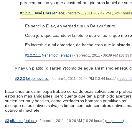
parecen mucho ya que acostumbran pintaras la piel de su car
#2.2.2.1
José Elías
(
enlace
) - febrero 1, 2011 - 02:47 PM (14:47 horas
Es sencillo Eliax, en verdad fue un Dejavu futuro.
Osea juro que cuando vi la foto lo que vi fue lo que me 
Es increíble a mi entender, de hecho creo que la historia 
#2.2.2.1.1
Nehemoth
(
enlace
) - febrero 1, 2011 - 06:39 PM (18:39 h
y hay un platito (o sarten ?)como de agua ahi mismo enseguid
#2.2.3
felipe nevarez
- febrero 1, 2011 - 01:44 PM (13:44 horas) (
respond
hace unos anios mi papa trabajo cerca de esas selvas como profesor,
estos son mas amigables, pero cuenta que tenia prohibido acercarse
suelen ser muy hostiles, como verdaderos hombres primitivos ps
dice que estos nativos salvajes tienen contacto con otros nativos
obtuvo el machete
#3
niizuma
(
enlace
) - febrero 1, 2011 - 10:26 AM (10:26 horas) (
responder
)