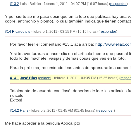
#13.2
Luisa Beltrán - febrero 1, 2011 - 04:07 PM (16:07 horas) (
responder
)
Y por cierto se me paso decir que en la foto que publicas hay una v
cobre, antimonio y plomo), lo cual también indica que tienen contacto
#14
Ricardotote
- febrero 1, 2011 - 03:15 PM (15:15 horas) (
responder
)
Por favor leer el comentario #13.1 acá arriba:
http://www.eliax.
Y si te aventuraras a hacer clic en el artículo fuente que puse al
todo lo del machete, vasijas y demás cosas que ves en la foto.
Para la próxima, recomiendo leas antes de apresurarte a coment
#14.1
José Elías
(
enlace
) - febrero 1, 2011 - 03:35 PM (15:35 horas) (
respo
Totalmente de acuerdo con José: deberías de leer los artículos 
ridículo.
Éxitos!
#14.2
Hans
- febrero 2, 2011 - 01:45 AM (01:45 horas) (
responder
)
Me hace acordar a la película Apocalipto