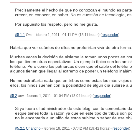
Precisamente el hecho de que no conozcan el mundo es parte 
crecer, en conocer, en saber. No es cuestión de tecnología, es
Por supuesto los respeto, pero no me gusta.
#5.1.1
Oze - febrero 1, 2011 - 01:11 PM (13:11 horas) (
responder
)
Habría que ver cuántos de ellos no preferirían vivir de otra forma
Muchas veces la decisión de aislarse la toman unos pocos en n
los que tienen otras espectativas. Un ejemplo típico son los amis
teléfono. Pero como los patriarcas dicen que el cable del teléfono
algunos tienen que llegar al extremo de poner un teléfono inalámb
No me extrañaría nada que en tribus como estas los más viejos
ellos, los niños sueñen con la posibilidad de algún día subirse a 
#5.2
anv - febrero 1, 2011 - 01:04 PM (13:04 horas) (
responder
)
Si yo fuera el administrador de este blog, con tu comentario 
esque tienes toda la razon ya que en este tipo de tribus son 
no le encantaria a un niño de estos subirse o saber de ese obje
#5.2.1
Chancho
- febrero 18, 2011 - 07:42 PM (19:42 horas) (
responder
)