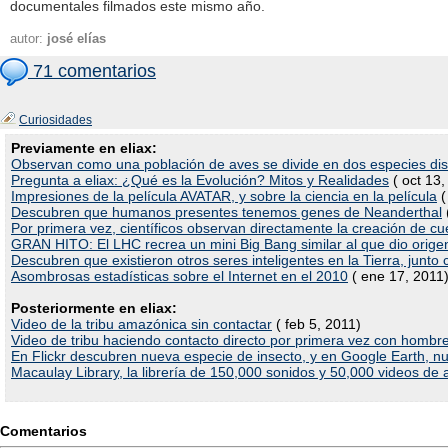
documentales filmados este mismo año.
autor:
josé elías
71 comentarios
Curiosidades
Previamente en eliax:
Observan como una población de aves se divide en dos especies dis
Pregunta a eliax: ¿Qué es la Evolución? Mitos y Realidades
( oct 13,
Impresiones de la película AVATAR, y sobre la ciencia en la película
(
Descubren que humanos presentes tenemos genes de Neanderthal
Por primera vez, científicos observan directamente la creación de cu
GRAN HITO: El LHC recrea un mini Big Bang similar al que dio orige
Descubren que existieron otros seres inteligentes en la Tierra, junto
Asombrosas estadísticas sobre el Internet en el 2010
( ene 17, 2011
Posteriormente en eliax:
Video de la tribu amazónica sin contactar
( feb 5, 2011)
Video de tribu haciendo contacto directo por primera vez con hombr
En Flickr descubren nueva especie de insecto, y en Google Earth, n
Macaulay Library, la librería de 150,000 sonidos y 50,000 videos de 
Comentarios