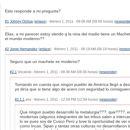
Esto responde a mi pregunta?
#1
Johnny Ochoa
(
enlace
) - febrero 1, 2011 - 08:06 AM (08:06 horas) (
responde
Eliax, a mi parecer estoy viendo q la nina del madio tiene un Mache
el mundo moderno??
#2
Jorge Hernandez
(
enlace
) - febrero 1, 2011 - 08:19 AM (08:19 horas) (
respo
Seguro que un machete es moderno?
#2.1
Vocaloid - febrero 1, 2011 - 08:36 AM (08:36 horas) (
responder
)
Tomando en cuenta que ningún pueblo de América llegó a desarr
yo diría que si tiene algo de acero con seguridad lo consiguier
#2.1.1
anv - febrero 1, 2011 - 12:59 PM (12:59 horas) (
responder
)
Que ningun pueblo desarrolló la metalurgia???, que????, e
modernas (algunos integrantes de las tribus salen a interc
lo se pues soy de Cusco Perú y tuve la oportunidad de ver 
como Incas, Sipan y tantas otras culturas no desarrollaron l