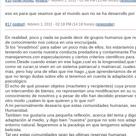
#16
romel gomez
(
enlace
) - febrero 1, 2011 - 01:48 PM (13:48 horas) (
responde
eso es para que veamos que el mundo aun no se ha desarrollo por
#17
ossbort
- febrero 1, 2011 - 02:18 PM (14:18 horas) (
responder
)
En realidad, poco y nada se puede decir de grupos humanos que no ti
de conocimiento nos coloca en una encrucijada.
Si los "invadimos" para saber un poco más de ellos, los estariamos 
teniendo en cuenta nuestra conducta predadora y contaminante.Por 
manejaremos,con especulaciones y ciertos criterios cientificos para
como:Desde cuando estan en ese lugar,cual es la longeveidad,que t
como se curan,si viven en un sistema patriarcal o matriarcal, cuale
más, pero hay una de ellas que me hago ¿que aprenderiamos de ellos
que no tengo dudas sobre ello si tenemos en cuenta la adaptación al
psicológico.
El echo de qué posean objetos (machetes y recipientes) cuya pro
un intercambio de bienes, no representan una modificacion en su cul
conocimiento de nosotros y a pesar de ello han decidido preservar s
otro modo ¡¡saben lo que quieren y lo que no!!
A mi personalmente desearía que estas comunidades humanas, sea
Humanidad.
Tambien me gustaría una pequeña reflexión, acerca del tema y digo;
adaptación al medio, y digo bien "nuestra" porque no solo nos a
entorno natural, llegaremos a la paradoja en que tengamos adaptarn
belicista.
Tal vez estas comunidades sean las ultimas reservas humanas