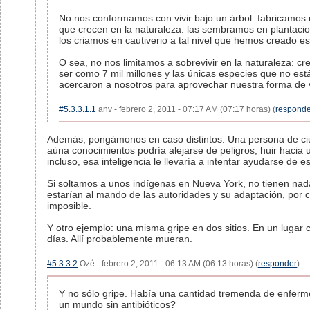
No nos conformamos con vivir bajo un árbol: fabricamos
que crecen en la naturaleza: las sembramos en plantaci
los criamos en cautiverio a tal nivel que hemos creado es
O sea, no nos limitamos a sobrevivir en la naturaleza: 
ser como 7 mil millones y las únicas especies que no est
acercaron a nosotros para aprovechar nuestra forma de 
#5.3.3.1.1
anv - febrero 2, 2011 - 07:17 AM (07:17 horas) (
responde
Además, pongámonos en caso distintos: Una persona de ciud
aúna conocimientos podría alejarse de peligros, huir hacia 
incluso, esa inteligencia le llevaría a intentar ayudarse de 
Si soltamos a unos indígenas en Nueva York, no tienen na
estarían al mando de las autoridades y su adaptación, por 
imposible.
Y otro ejemplo: una misma gripe en dos sitios. En un lugar c
días. Allí probablemente mueran.
#5.3.3.2
Ozé - febrero 2, 2011 - 06:13 AM (06:13 horas) (
responder
)
Y no sólo gripe. Había una cantidad tremenda de enfer
un mundo sin antibióticos?