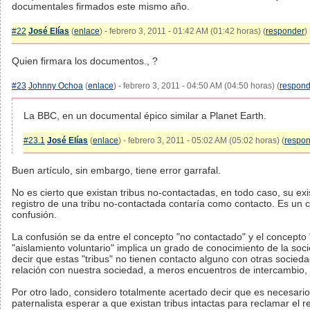
documentales firmados este mismo año.
#22
José Elías
(
enlace
) - febrero 3, 2011 - 01:42 AM (01:42 horas) (
responder
)
Quien firmara los documentos., ?
#23
Johnny Ochoa
(
enlace
) - febrero 3, 2011 - 04:50 AM (04:50 horas) (
respond
La BBC, en un documental épico similar a Planet Earth.
#23.1
José Elías
(
enlace
) - febrero 3, 2011 - 05:02 AM (05:02 horas) (
respo
Buen artículo, sin embargo, tiene error garrafal.
No es cierto que existan tribus no-contactadas, en todo caso, su ex
registro de una tribu no-contactada contaría como contacto. Es un c
confusión.
La confusión se da entre el concepto "no contactado" y el concepto "a
"aislamiento voluntario" implica un grado de conocimiento de la soc
decir que estas "tribus" no tienen contacto alguno con otras socie
relación con nuestra sociedad, a meros encuentros de intercambio,
Por otro lado, considero totalmente acertado decir que es necesari
paternalista esperar a que existan tribus intactas para reclamar el