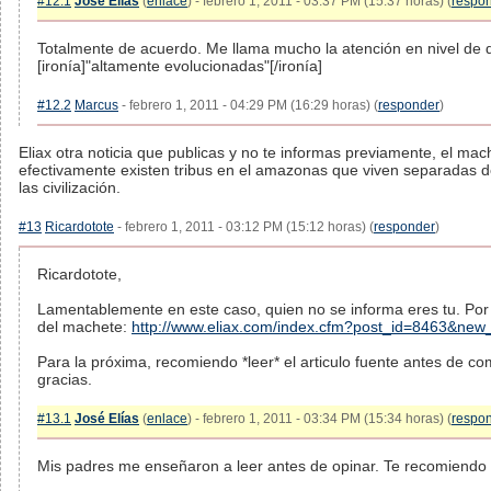
#12.1
José Elías
(
enlace
) - febrero 1, 2011 - 03:37 PM (15:37 horas) (
respo
Totalmente de acuerdo. Me llama mucho la atención en nivel de 
[ironía]"altamente evolucionadas"[/ironía]
#12.2
Marcus
- febrero 1, 2011 - 04:29 PM (16:29 horas) (
responder
)
Eliax otra noticia que publicas y no te informas previamente, el mach
efectivamente existen tribus en el amazonas que viven separadas 
las civilización.
#13
Ricardotote
- febrero 1, 2011 - 03:12 PM (15:12 horas) (
responder
)
Ricardotote,
Lamentablemente en este caso, quien no se informa eres tu. Por f
del machete:
http://www.eliax.com/index.cfm?post_id=8463&n
Para la próxima, recomiendo *leer* el articulo fuente antes de co
gracias.
#13.1
José Elías
(
enlace
) - febrero 1, 2011 - 03:34 PM (15:34 horas) (
respo
Mis padres me enseñaron a leer antes de opinar. Te recomiendo