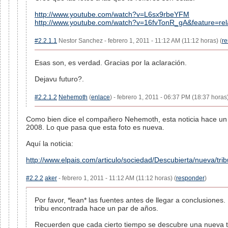
http://www.youtube.com/watch?v=L6sx9rbeYFM
http://www.youtube.com/watch?v=16fvTonR_gA&feature=rel
#2.2.1.1
Nestor Sanchez - febrero 1, 2011 - 11:12 AM (11:12 horas) (
r
Esas son, es verdad. Gracias por la aclaración.
Dejavu futuro?.
#2.2.1.2
Nehemoth
(
enlace
) - febrero 1, 2011 - 06:37 PM (18:37 horas)
Como bien dice el compañero Nehemoth, esta noticia hace un t
2008. Lo que pasa que esta foto es nueva.
Aquí la noticia:
http://www.elpais.com/articulo/sociedad/Descubierta/nueva/t
#2.2.2
aker
- febrero 1, 2011 - 11:12 AM (11:12 horas) (
responder
)
Por favor, *lean* las fuentes antes de llegar a conclusiones
tribu encontrada hace un par de años.
Recuerden que cada cierto tiempo se descubre una nueva tr