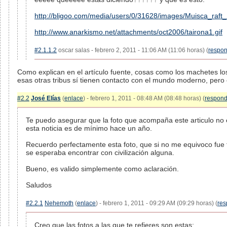
http://bligoo.com/media/users/0/31628/images/Muisca_raf
http://www.anarkismo.net/attachments/oct2006/tairona1.gif
#2.1.1.2
oscar salas - febrero 2, 2011 - 11:06 AM (11:06 horas) (
respo
Como explican en el artículo fuente, cosas como los machetes los
esas otras tribus sí tienen contacto con el mundo moderno, pero 
#2.2
José Elías
(
enlace
) - febrero 1, 2011 - 08:48 AM (08:48 horas) (
respond
Te puedo asegurar que la foto que acompaña este articulo no 
esta noticia es de mínimo hace un año.
Recuerdo perfectamente esta foto, que si no me equivoco fue 
se esperaba encontrar con civilización alguna.
Bueno, es valido simplemente como aclaración.
Saludos
#2.2.1
Nehemoth
(
enlace
) - febrero 1, 2011 - 09:29 AM (09:29 horas) (
res
Creo que las fotos a las que te refieres son estas: