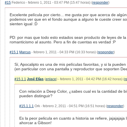
#15
Federico - febrero 1, 2011 - 03:47 PM (15:47 horas) (
responder
)
Excelente película por cierto... me gusta por que acerca de algún
podemos ver que en el fondo aunque a alguno le cueste creer son 
sienten igual :D
PD: por mas que todo esto estados sean producto de leyes de la fí
romanticismo al asunto. Pero a fin de cuentas es verdad :P
#15.1
Marcus
- febrero 1, 2011 - 04:33 PM (16:33 horas) (
responder
)
Sí, Apocalipto es una de mis películas favoritas, y si la puede
(en particular con una pantalla y reproductor que soporten De
#15.1.1
José Elías
(
enlace
) - febrero 1, 2011 - 04:42 PM (16:42 horas) (
r
Con relación a Deep Color, ¿sabes cual es la cantidad de bi
pueden distinguir?
#15.1.1.1
Ork - febrero 2, 2011 - 04:51 PM (16:51 horas) (
responder
)
Es la peor pelicula en cuanto a historia se refiere, jajajajaj
ahorcar a Gibson!