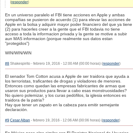
(
responder
)
En un universo paralelo el FBI tiene acciones en Apple y ambas
compañias se pusieron de acuerdo (1) para elevar las acciones de
Apple en la bolsa y adquirir mayor poder financiero del que ya tiene
(2) para hacerles creer a la gente que el FBI todavia no tiene
acceso a toda la informacion privada y la gente se motive a subir
aun MAS informacion (porque realmente sus datos estan
"protegidos")
WIN/WIN/WIN
#8
Shakespirito - febrero 19, 2016 - 12:00 AM (00:00 horas) (
responder
)
El senador Tom Cotton acusa a Apple de ser traidora que ayuda a
los terroristas, traficantes de drogas y violadores de menores.
Entonces como quedan las empresas fabricantes de armas que
usaron sus productos para llevar a cabo esas monstruosidades?
No quiero polemizar, y los curas pedófilos, la iglesia entonces es
traidora de la patria?
Hay que tener un zapato en la cabeza para emitir semejante
declaración.
#9
Cesar Alban
- febrero 19, 2016 - 12:06 AM (00:06 horas) (
responder
)