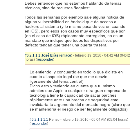
Debes entender que no estamos hablando de temas
técnicos, sino de recursos *legales*.
Todos las semanas por ejemplo sale alguna noticia de
alguna vulnerabilidad en Android que da acceso a
hackers al sistema (y lo mismo pasa de vez en cuando
en iOS), pero esos son casos muy específicos que son
(en el caso de iOS) rápidamente corregidos, no es un
mandato que indique que todos los dispositivos por
defecto tengan que tener una puerta trasera.
#6.2.1.1.1
José Elías
(
enlace
) - febrero 19, 2016 - 04:42 AM (04:42
horas) (
responder
)
Lo entiendo, y concuerdo en todo lo que digiste en
cuanto al aspecto legal (se que me desvíe
ligeramente del tema central)
Dicho esto y teniendo en cuenta que tu mismo
admites que Apple o cualquier otra gran empresa de
tecnología tiene la capacidad de sacar parches
rápidamente ante una brecha de seguridad esto
invalidaría tu argumento del mercado negro (claro que
se mantendría el riesgo de ser legalmente obligados)
#6.2.1.1.1.1
Renzo - febrero 19, 2016 - 05:04 AM (05:04 horas)
(
responder
)