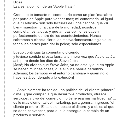
Dices:
Esa es la opinión de un "Apple Hater"
Creo que te tomaste mi comentario como un plan 'macabro'
por parte de Apple para vender mas; mi comentario -al igual
que tu articulo- son solo lecturas de unos hechos, que -si
bien- muestran una cara de la monedad, nosotros
completamos la otra; y que ambas opiniones caben
perfectamente dentro de los acontecimientos. Nunca
sabremos a ciencia cierta las motivaciones/estrategias que
tenga las partes para dar la pelea; solo especulamos.
Luego continuas tu comentario diciendo:
y tuviese sentido si esta fuera la primera vez que Apple actúa
así, pero desde los días de Steve Jobs ...
[José; No olvides que Steve Jobs, ya no esta; y que en Apple
se hacen muchas cosas, que el nuca habría permitido.
Ademas; los tiempos -y el entorno cambian- y quien no lo
hace, está condenado a la extinción]
... Apple siempre ha tenido una política de "el cliente primero"
dime, ¿que compañía que desarrolle productos, ofrezca
servicios, y viva del comercio, no tiene esa misma filosofía? ...
es lo mas elemental del marketing, para generar ingresos "el
cliente primero". El es quien posee el dinero, y a el, es al que
se debe convencer, para que lo entregue; a cambio de un
producto o servicio.