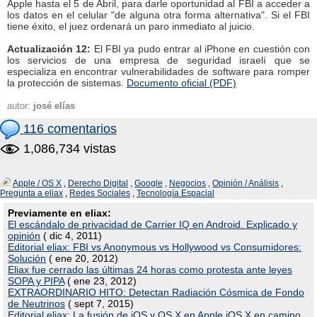
Apple hasta el 5 de Abril, para darle oportunidad al FBI a acceder a
los datos en el celular "de alguna otra forma alternativa". Si el FBI
tiene éxito, el juez ordenará un paro inmediato al juicio.
Actualización 12:
El FBI ya pudo entrar al iPhone en cuestión con
los servicios de una empresa de seguridad israelí que se
especializa en encontrar vulnerabilidades de software para romper
la protección de sistemas.
Documento oficial (PDF)
autor:
josé elías
116 comentarios
1,086,734 vistas
Apple / OS X
,
Derecho Digital
,
Google
,
Negocios
,
Opinión / Análisis
,
Pregunta a eliax
,
Redes Sociales
,
Tecnología Espacial
Previamente en eliax:
El escándalo de privacidad de Carrier IQ en Android. Explicado y
opinión
( dic 4, 2011)
Editorial eliax: FBI vs Anonymous vs Hollywood vs Consumidores:
Solución
( ene 20, 2012)
Eliax fue cerrado las últimas 24 horas como protesta ante leyes
SOPA y PIPA
( ene 23, 2012)
EXTRAORDINARIO HITO: Detectan Radiación Cósmica de Fondo
de Neutrinos
( sept 7, 2015)
Editorial eliax: La fusión de iOS y OS X en Apple iOS X en camino.