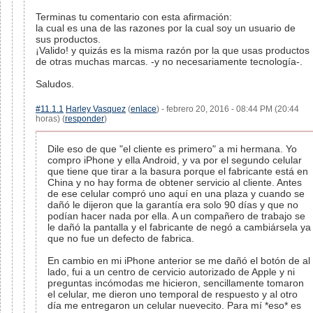
Terminas tu comentario con esta afirmación:
la cual es una de las razones por la cual soy un usuario de
sus productos.
¡Valido! y quizás es la misma razón por la que usas productos
de otras muchas marcas. -y no necesariamente tecnología-.
Saludos.
#11.1.1
Harley Vasquez
(
enlace
) - febrero 20, 2016 - 08:44 PM (20:44
horas) (
responder
)
Dile eso de que "el cliente es primero" a mi hermana. Yo
compro iPhone y ella Android, y va por el segundo celular
que tiene que tirar a la basura porque el fabricante está en
China y no hay forma de obtener servicio al cliente. Antes
de ese celular compró uno aquí en una plaza y cuando se
dañó le dijeron que la garantía era solo 90 días y que no
podían hacer nada por ella. A un compañero de trabajo se
le dañó la pantalla y el fabricante de negó a cambiársela ya
que no fue un defecto de fabrica.
En cambio en mi iPhone anterior se me dañó el botón de al
lado, fui a un centro de cervicio autorizado de Apple y ni
preguntas incómodas me hicieron, sencillamente tomaron
el celular, me dieron uno temporal de respuesto y al otro
día me entregaron un celular nuevecito. Para mí *eso* es