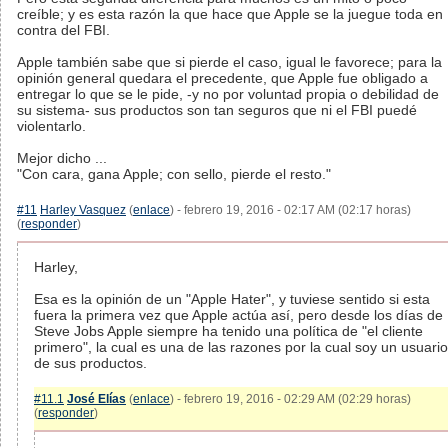
creíble; y es esta razón la que hace que Apple se la juegue toda en
contra del FBI.
Apple también sabe que si pierde el caso, igual le favorece; para la
opinión general quedara el precedente, que Apple fue obligado a
entregar lo que se le pide, -y no por voluntad propia o debilidad de
su sistema- sus productos son tan seguros que ni el FBI puedé
violentarlo.
Mejor dicho ...
"Con cara, gana Apple; con sello, pierde el resto."
#11
Harley Vasquez
(
enlace
) - febrero 19, 2016 - 02:17 AM (02:17 horas)
(
responder
)
Harley,
Esa es la opinión de un "Apple Hater", y tuviese sentido si esta
fuera la primera vez que Apple actúa así, pero desde los días de
Steve Jobs Apple siempre ha tenido una política de "el cliente
primero", la cual es una de las razones por la cual soy un usuario
de sus productos.
#11.1
José Elías
(
enlace
) - febrero 19, 2016 - 02:29 AM (02:29 horas)
(
responder
)