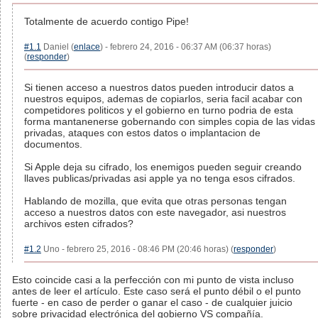
Totalmente de acuerdo contigo Pipe!
#1.1
Daniel (
enlace
) - febrero 24, 2016 - 06:37 AM (06:37 horas)
(
responder
)
Si tienen acceso a nuestros datos pueden introducir datos a
nuestros equipos, ademas de copiarlos, seria facil acabar con
competidores politicos y el gobierno en turno podria de esta
forma mantanenerse gobernando con simples copia de las vidas
privadas, ataques con estos datos o implantacion de
documentos.
Si Apple deja su cifrado, los enemigos pueden seguir creando
llaves publicas/privadas asi apple ya no tenga esos cifrados.
Hablando de mozilla, que evita que otras personas tengan
acceso a nuestros datos con este navegador, asi nuestros
archivos esten cifrados?
#1.2
Uno - febrero 25, 2016 - 08:46 PM (20:46 horas) (
responder
)
Esto coincide casi a la perfección con mi punto de vista incluso
antes de leer el artículo. Este caso será el punto débil o el punto
fuerte - en caso de perder o ganar el caso - de cualquier juicio
sobre privacidad electrónica del gobierno VS compañía.