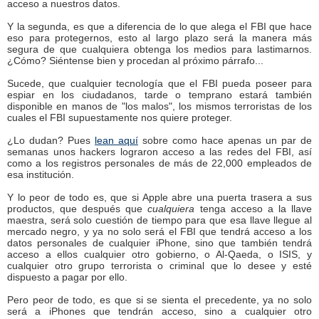
acceso a nuestros datos.
Y la segunda, es que a diferencia de lo que alega el FBI que hace
eso para protegernos, esto al largo plazo será la manera más
segura de que cualquiera obtenga los medios para lastimarnos.
¿Cómo? Siéntense bien y procedan al próximo párrafo...
Sucede, que cualquier tecnología que el FBI pueda poseer para
espiar en los ciudadanos, tarde o temprano estará también
disponible en manos de "los malos", los mismos terroristas de los
cuales el FBI supuestamente nos quiere proteger.
¿Lo dudan? Pues
lean aquí
sobre como hace apenas un par de
semanas unos hackers lograron acceso a las redes del FBI, así
como a los registros personales de más de 22,000 empleados de
esa institución.
Y lo peor de todo es, que si Apple abre una puerta trasera a sus
productos, que después que
cualquiera
tenga acceso a la llave
maestra, será solo cuestión de tiempo para que esa llave llegue al
mercado negro, y ya no solo será el FBI que tendrá acceso a los
datos personales de cualquier iPhone, sino que también tendrá
acceso a ellos cualquier otro gobierno, o Al-Qaeda, o ISIS, y
cualquier otro grupo terrorista o criminal que lo desee y esté
dispuesto a pagar por ello.
Pero peor de todo, es que si se sienta el precedente, ya no solo
será a iPhones que tendrán acceso, sino a cualquier otro