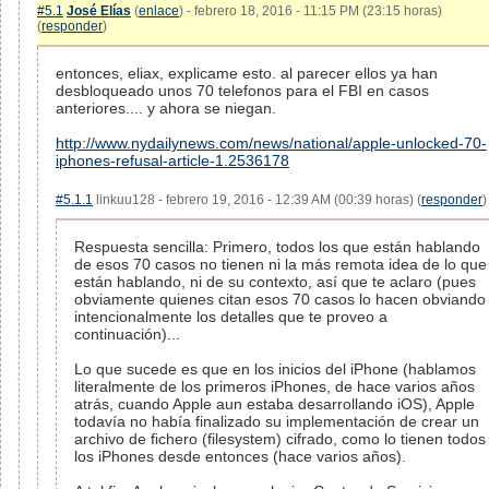
#5.1
José Elías
(
enlace
) - febrero 18, 2016 - 11:15 PM (23:15 horas)
(
responder
)
entonces, eliax, explicame esto. al parecer ellos ya han
desbloqueado unos 70 telefonos para el FBI en casos
anteriores.... y ahora se niegan.
http://www.nydailynews.com/news/national/apple-unlocked-70-
iphones-refusal-article-1.2536178
#5.1.1
linkuu128 - febrero 19, 2016 - 12:39 AM (00:39 horas) (
responder
)
Respuesta sencilla: Primero, todos los que están hablando
de esos 70 casos no tienen ni la más remota idea de lo que
están hablando, ni de su contexto, así que te aclaro (pues
obviamente quienes citan esos 70 casos lo hacen obviando
intencionalmente los detalles que te proveo a
continuación)...
Lo que sucede es que en los inicios del iPhone (hablamos
literalmente de los primeros iPhones, de hace varios años
atrás, cuando Apple aun estaba desarrollando iOS), Apple
todavía no había finalizado su implementación de crear un
archivo de fichero (filesystem) cifrado, como lo tienen todos
los iPhones desde entonces (hace varios años).