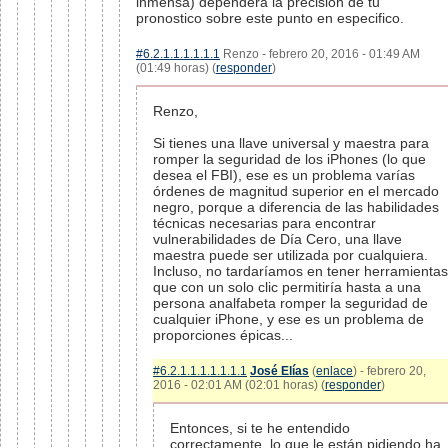
inmensa) dependerá la precisión de tu
pronostico sobre este punto en especifico.
#6.2.1.1.1.1.1.1
Renzo - febrero 20, 2016 - 01:49 AM
(01:49 horas) (
responder
)
Renzo,
Si tienes una llave universal y maestra para
romper la seguridad de los iPhones (lo que
desea el FBI), ese es un problema varías
órdenes de magnitud superior en el mercado
negro, porque a diferencia de las habilidades
técnicas necesarias para encontrar
vulnerabilidades de Día Cero, una llave
maestra puede ser utilizada por cualquiera.
Incluso, no tardaríamos en tener herramientas
que con un solo clic permitiría hasta a una
persona analfabeta romper la seguridad de
cualquier iPhone, y ese es un problema de
proporciones épicas...
#6.2.1.1.1.1.1.1.1
José Elías
(
enlace
) - febrero 20,
2016 - 02:01 AM (02:01 horas) (
responder
)
Entonces, si te he entendido
correctamente, lo que le están pidiendo ha