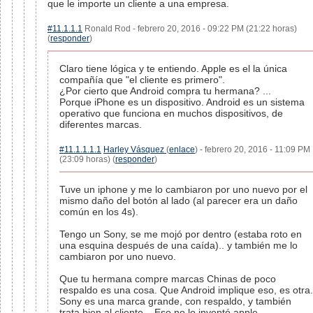
que le importe un cliente a una empresa.
#11.1.1.1
Ronald Rod - febrero 20, 2016 - 09:22 PM (21:22 horas)
(
responder
)
Claro tiene lógica y te entiendo. Apple es el la única
compañía que "el cliente es primero".
¿Por cierto que Android compra tu hermana? ...
Porque iPhone es un dispositivo. Android es un sistema
operativo que funciona en muchos dispositivos, de
diferentes marcas.
#11.1.1.1.1
Harley Vásquez
(
enlace
) - febrero 20, 2016 - 11:09 PM
(23:09 horas) (
responder
)
Tuve un iphone y me lo cambiaron por uno nuevo por el
mismo daño del botón al lado (al parecer era un daño
común en los 4s).
Tengo un Sony, se me mojó por dentro (estaba roto en
una esquina después de una caída).. y también me lo
cambiaron por uno nuevo.
Que tu hermana compre marcas Chinas de poco
respaldo es una cosa. Que Android implique eso, es otra.
Sony es una marca grande, con respaldo, y también
trata bien al cliente... Eso no lo inventó apple.