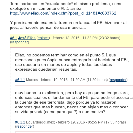
Terminaríamos en *exactamente* el mismo problema, como
expliqué en mi comentario #5.1 arriba:
http://www.eliax.com/index.cfm?post_id=11481#c883762
Y precisamente esa es la trampa en la cual el FBI hizo caer al
juez, al hacerle pensar de esa manera...
#6.1
José Elías
(
enlace
) - febrero 18, 2016 - 11:32 PM (23:32 horas)
(
responder
)
Eliax, no podemos terminar como en el punto 5.1 que
mencionas pues Apple nunca entregaría tal backdoor al FBI,
eso quedaría en manos de apple y todas tus dudas
expresadas quedarían resueltas.
#6.1.1
Marcos - febrero 19, 2016 - 11:20 AM (11:20 horas) (
responder
)
muy buena tu explicasion, pero hay algo que no tengo claro,
entonces cual es el fundamento del FBI para pedir el acceso a
la cuenta de ese terrorista, digo porque ya lo mataron
entonces que mas buscan, nexos con algien mas o conocer
su vida privada(como para que?) o que motivo?
#6.1.2
Eduardo(gdl,mex) - febrero 19, 2016 - 05:55 PM (17:55 horas)
(
responder
)