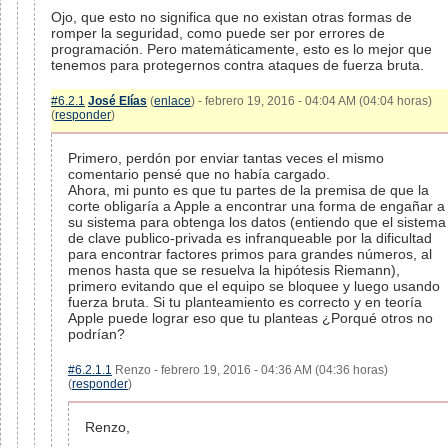
Ojo, que esto no significa que no existan otras formas de
romper la seguridad, como puede ser por errores de
programación. Pero matemáticamente, esto es lo mejor que
tenemos para protegernos contra ataques de fuerza bruta.
#6.2.1
José Elías
(
enlace
) - febrero 19, 2016 - 04:04 AM (04:04 horas)
(
responder
)
Primero, perdón por enviar tantas veces el mismo
comentario pensé que no había cargado.
Ahora, mi punto es que tu partes de la premisa de que la
corte obligaría a Apple a encontrar una forma de engañar a
su sistema para obtenga los datos (entiendo que el sistema
de clave publico-privada es infranqueable por la dificultad
para encontrar factores primos para grandes números, al
menos hasta que se resuelva la hipótesis Riemann),
primero evitando que el equipo se bloquee y luego usando
fuerza bruta. Si tu planteamiento es correcto y en teoría
Apple puede lograr eso que tu planteas ¿Porqué otros no
podrían?
#6.2.1.1
Renzo - febrero 19, 2016 - 04:36 AM (04:36 horas)
(
responder
)
Renzo,