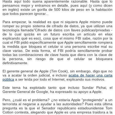
Hasta aquí todo suena aparentemente razonable. Hasta que lo
pensamos mejor y entramos en detalle, pues aquí (y como dicen
en inglés) existe un gorilla de 500 kilos de peso en la habitación
que todos parecen ignorar...
Para empezar, la realidad es que ni siquiera Apple mismo puede
romper su propio sistema de cifrado de datos, ya que utilizan una
tecnología llamada"Cifrado de datos con llaves públicas/privadas -
de lo cual quizás en un futuro escriba un artículo en eliax
explicando qué es eso), cosa que el mismo FBI sabe, razón por la
cual el FBI pidió específicamente que Apple sencillamente rompiera
la medida que bloquea el celular si una persona escribe mal su
clave varias. De esta forma, el FBI podría sencillamente probar
todas las combinaciones de clave hasta que diera con la clave de
la persona, sin riesgo de que el celular se bloqueara
definitivamente.
El gerente general de Apple (Tim Cook), sin embargo, digo que no
va a acatar la orden judicial, e incluso
acaba de hacer una carta
pública
a ser leída por todo el Internet, explicando sus motivos.
Este tema ha explotado tanto que incluso Sundar Pichai, el
Gerente General de Google, ha expresado su apoyo a Apple.
Pero, ¿cuál es el problema? ¿no estaría Apple "protegiendo" a un
terrorista al negarse a ayudar a las autoridades? Pues esta última
pregunta es la que el Senador republicano estadounidense Tom
Cotton contesta, alegando que Apple es una empresa traidora a la