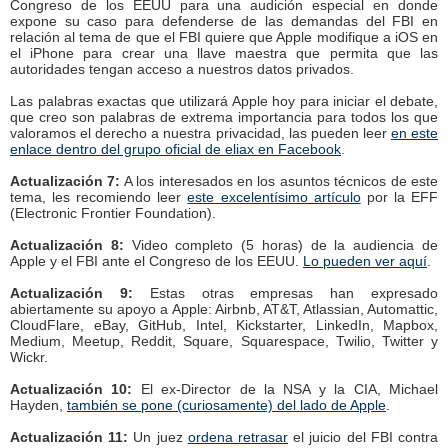
Congreso de los EEUU para una audición especial en donde
expone su caso para defenderse de las demandas del FBI en
relación al tema de que el FBI quiere que Apple modifique a iOS en
el iPhone para crear una llave maestra que permita que las
autoridades tengan acceso a nuestros datos privados.
Las palabras exactas que utilizará Apple hoy para iniciar el debate,
que creo son palabras de extrema importancia para todos los que
valoramos el derecho a nuestra privacidad, las pueden leer
en este
enlace dentro del grupo oficial de eliax en Facebook
.
Actualización 7:
A los interesados en los asuntos técnicos de este
tema, les recomiendo leer
este excelentísimo artículo
por la EFF
(Electronic Frontier Foundation).
Actualización 8:
Video completo (5 horas) de la audiencia de
Apple y el FBI ante el Congreso de los EEUU.
Lo pueden ver aquí
.
Actualización 9:
Estas otras empresas han expresado
abiertamente su apoyo a Apple: Airbnb, AT&T, Atlassian, Automattic,
CloudFlare, eBay, GitHub, Intel, Kickstarter, LinkedIn, Mapbox,
Medium, Meetup, Reddit, Square, Squarespace, Twilio, Twitter y
Wickr.
Actualización 10:
El ex-Director de la NSA y la CIA, Michael
Hayden,
también se pone (curiosamente) del lado de Apple
.
Actualización 11:
Un juez
ordena retrasar
el juicio del FBI contra