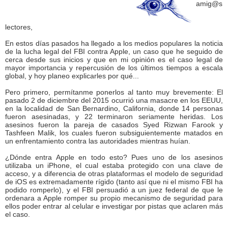
amig@s
lectores,
En estos días pasados ha llegado a los medios populares la noticia
de la lucha legal del FBI contra Apple, un caso que he seguido de
cerca desde sus inicios y que en mi opinión es el caso legal de
mayor importancia y repercusión de los últimos tiempos a escala
global, y hoy planeo explicarles por qué...
Pero primero, permítanme ponerlos al tanto muy brevemente: El
pasado 2 de diciembre del 2015 ocurrió una masacre en los EEUU,
en la localidad de San Bernardino, California, donde 14 personas
fueron asesinadas, y 22 terminaron seriamente heridas. Los
asesinos fueron la pareja de casados Syed Rizwan Farook y
Tashfeen Malik, los cuales fueron subsiguientemente matados en
un enfrentamiento contra las autoridades mientras huían.
¿Dónde entra Apple en todo esto? Pues uno de los asesinos
utilizaba un iPhone, el cual estaba protegido con una clave de
acceso, y a diferencia de otras plataformas el modelo de seguridad
de iOS es extremadamente rígido (tanto así que ni el mismo FBI ha
podido romperlo), y el FBI persuadió a un juez federal de que le
ordenara a Apple romper su propio mecanismo de seguridad para
ellos poder entrar al celular e investigar por pistas que aclaren más
el caso.