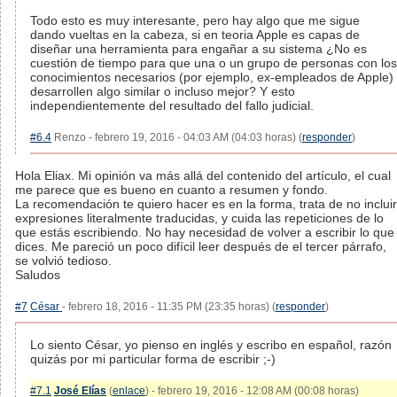
Todo esto es muy interesante, pero hay algo que me sigue
dando vueltas en la cabeza, si en teoria Apple es capas de
diseñar una herramienta para engañar a su sistema ¿No es
cuestión de tiempo para que una o un grupo de personas con los
conocimientos necesarios (por ejemplo, ex-empleados de Apple)
desarrollen algo similar o incluso mejor? Y esto
independientemente del resultado del fallo judicial.
#6.4
Renzo - febrero 19, 2016 - 04:03 AM (04:03 horas) (
responder
)
Hola Eliax. Mi opinión va más allá del contenido del artículo, el cual
me parece que es bueno en cuanto a resumen y fondo.
La recomendación te quiero hacer es en la forma, trata de no incluir
expresiones literalmente traducidas, y cuida las repeticiones de lo
que estás escribiendo. No hay necesidad de volver a escribir lo que
dices. Me pareció un poco difícil leer después de el tercer párrafo,
se volvió tedioso.
Saludos
#7
César
- febrero 18, 2016 - 11:35 PM (23:35 horas) (
responder
)
Lo siento César, yo pienso en inglés y escribo en español, razón
quizás por mi particular forma de escribir ;-)
#7.1
José Elías
(
enlace
) - febrero 19, 2016 - 12:08 AM (00:08 horas)