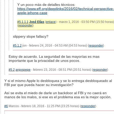
Y un poco más de detalles técnicos:
https://www.eff.org/deeplinks/2016/02/technical-perspective-
apple-iphone-case
#5.1.1.1
José Elías
(
enlace
) - marzo 1, 2016 - 03:50 PM (15:50 horas)
(
responder
)
slippery slope fallacy?
#5.1.2
jon - febrero 24, 2016 - 04:53 AM (04:53 horas) (
responder
)
Estoy de acuerdo. La seguridad de las mayorías es mas
importante que la privacidad de unos pocos.
#5.2
argospepe
- febrero 23, 2016 - 08:51 PM (20:51 horas) (
responder
)
Y si el mismo Apple lo desbloquea y se lo entrega desbloqueado al
FBI par que pueda hacer su investigación?
Así se evita el miedo de darle un backdoor al FBI y no caerá en
manos de los malos, si ese es el problema esa es la mejor opción.
#6
Marcos - febrero 18, 2016 - 11:25 PM (23:25 horas) (
responder
)