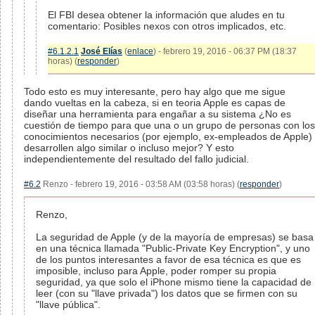
El FBI desea obtener la información que aludes en tu
comentario: Posibles nexos con otros implicados, etc.
#6.1.2.1
José Elías
(
enlace
) - febrero 19, 2016 - 06:37 PM (18:37
horas) (
responder
)
Todo esto es muy interesante, pero hay algo que me sigue
dando vueltas en la cabeza, si en teoria Apple es capas de
diseñar una herramienta para engañar a su sistema ¿No es
cuestión de tiempo para que una o un grupo de personas con los
conocimientos necesarios (por ejemplo, ex-empleados de Apple)
desarrollen algo similar o incluso mejor? Y esto
independientemente del resultado del fallo judicial.
#6.2
Renzo - febrero 19, 2016 - 03:58 AM (03:58 horas) (
responder
)
Renzo,
La seguridad de Apple (y de la mayoría de empresas) se basa
en una técnica llamada "Public-Private Key Encryption", y uno
de los puntos interesantes a favor de esa técnica es que es
imposible, incluso para Apple, poder romper su propia
seguridad, ya que solo el iPhone mismo tiene la capacidad de
leer (con su "llave privada") los datos que se firmen con su
"llave pública".