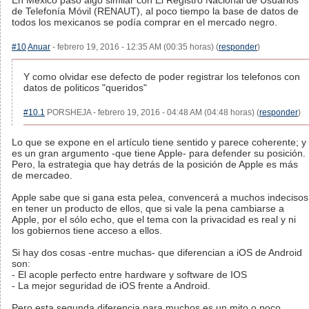
En México paso algo similar con El Registro Nacional de Usuarios
de Telefonía Móvil (RENAUT), al poco tiempo la base de datos de
todos los mexicanos se podía comprar en el mercado negro.
#10
Anuar
- febrero 19, 2016 - 12:35 AM (00:35 horas) (
responder
)
Y como olvidar ese defecto de poder registrar los telefonos con
datos de politicos "queridos"
#10.1
PORSHEJA - febrero 19, 2016 - 04:48 AM (04:48 horas) (
responder
)
Lo que se expone en el artículo tiene sentido y parece coherente; y
es un gran argumento -que tiene Apple- para defender su posición.
Pero, la estrategia que hay detrás de la posición de Apple es más
de mercadeo.
Apple sabe que si gana esta pelea, convencerá a muchos indecisos
en tener un producto de ellos, que si vale la pena cambiarse a
Apple, por el sólo echo, que el tema con la privacidad es real y ni
los gobiernos tiene acceso a ellos.
Si hay dos cosas -entre muchas- que diferencian a iOS de Android
son:
- El acople perfecto entre hardware y software de IOS
- La mejor seguridad de iOS frente a Android.
Pero esta segunda diferencia para muchos es un mito o poco