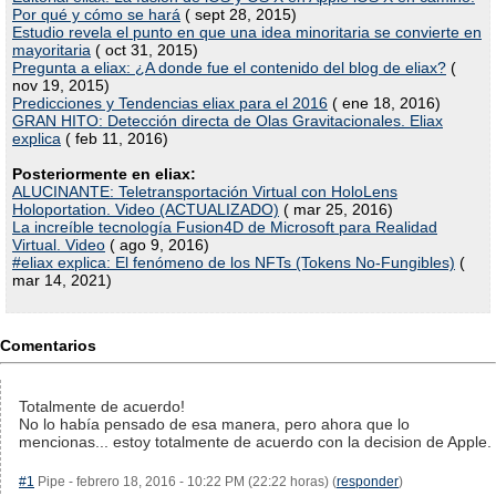
Por qué y cómo se hará
( sept 28, 2015)
Estudio revela el punto en que una idea minoritaria se convierte en
mayoritaria
( oct 31, 2015)
Pregunta a eliax: ¿A donde fue el contenido del blog de eliax?
(
nov 19, 2015)
Predicciones y Tendencias eliax para el 2016
( ene 18, 2016)
GRAN HITO: Detección directa de Olas Gravitacionales. Eliax
explica
( feb 11, 2016)
Posteriormente en eliax:
ALUCINANTE: Teletransportación Virtual con HoloLens
Holoportation. Video (ACTUALIZADO)
( mar 25, 2016)
La increíble tecnología Fusion4D de Microsoft para Realidad
Virtual. Video
( ago 9, 2016)
#eliax explica: El fenómeno de los NFTs (Tokens No-Fungibles)
(
mar 14, 2021)
Comentarios
Totalmente de acuerdo!
No lo había pensado de esa manera, pero ahora que lo
mencionas... estoy totalmente de acuerdo con la decision de Apple.
#1
Pipe - febrero 18, 2016 - 10:22 PM (22:22 horas) (
responder
)