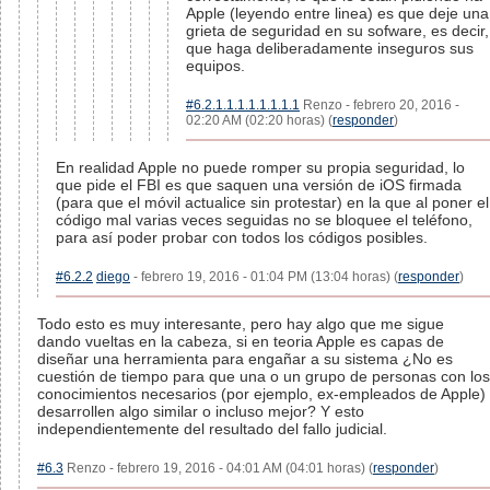
Apple (leyendo entre linea) es que deje una
grieta de seguridad en su sofware, es decir,
que haga deliberadamente inseguros sus
equipos.
#6.2.1.1.1.1.1.1.1.1
Renzo - febrero 20, 2016 -
02:20 AM (02:20 horas) (
responder
)
En realidad Apple no puede romper su propia seguridad, lo
que pide el FBI es que saquen una versión de iOS firmada
(para que el móvil actualice sin protestar) en la que al poner el
código mal varias veces seguidas no se bloquee el teléfono,
para así poder probar con todos los códigos posibles.
#6.2.2
diego
- febrero 19, 2016 - 01:04 PM (13:04 horas) (
responder
)
Todo esto es muy interesante, pero hay algo que me sigue
dando vueltas en la cabeza, si en teoria Apple es capas de
diseñar una herramienta para engañar a su sistema ¿No es
cuestión de tiempo para que una o un grupo de personas con los
conocimientos necesarios (por ejemplo, ex-empleados de Apple)
desarrollen algo similar o incluso mejor? Y esto
independientemente del resultado del fallo judicial.
#6.3
Renzo - febrero 19, 2016 - 04:01 AM (04:01 horas) (
responder
)