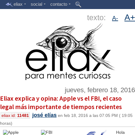
eliax
social
contacto
A+
texto:
A-
jueves, febrero 18, 2016
Eliax explica y opina: Apple vs el FBI, el caso
legal más importante de tiempos recientes
josé elías
eliax id:
11481
en feb 18, 2016 a las 07:05 PM ( 19:05
horas)
Hola