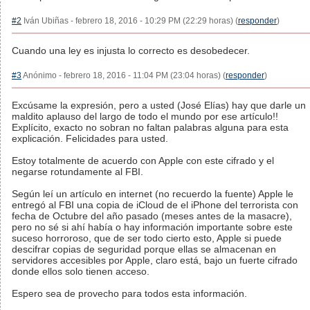
#2
Iván Ubiñas - febrero 18, 2016 - 10:29 PM (22:29 horas) (
responder
)
Cuando una ley es injusta lo correcto es desobedecer.
#3
Anónimo - febrero 18, 2016 - 11:04 PM (23:04 horas) (
responder
)
Excúsame la expresión, pero a usted (José Elías) hay que darle un
maldito aplauso del largo de todo el mundo por ese artículo!!
Explícito, exacto no sobran no faltan palabras alguna para esta
explicación. Felicidades para usted.
Estoy totalmente de acuerdo con Apple con este cifrado y el
negarse rotundamente al FBI.
Según leí un artículo en internet (no recuerdo la fuente) Apple le
entregó al FBI una copia de iCloud de el iPhone del terrorista con
fecha de Octubre del año pasado (meses antes de la masacre),
pero no sé si ahí había o hay información importante sobre este
suceso horroroso, que de ser todo cierto esto, Apple si puede
descifrar copias de seguridad porque ellas se almacenan en
servidores accesibles por Apple, claro está, bajo un fuerte cifrado
donde ellos solo tienen acceso.
Espero sea de provecho para todos esta información.