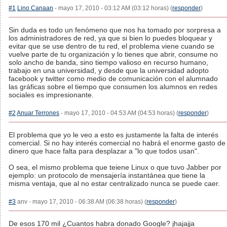
#1
Lino Canaan
- mayo 17, 2010 - 03:12 AM (03:12 horas) (
responder
)
Sin duda es todo un fenómeno que nos ha tomado por sorpresa a
los administradores de red, ya que si bien lo puedes bloquear y
evitar que se use dentro de tu red, el problema viene cuando se
vuelve parte de tu organización y lo tienes que abrir, consume no
solo ancho de banda, sino tiempo valioso en recurso humano,
trabajo en una universidad, y desde que la universidad adopto
facebook y twitter como medio de comunicación con el alumnado
las gráficas sobre el tiempo que consumen los alumnos en redes
sociales es impresionante.
#2
Anuar Terrones
- mayo 17, 2010 - 04:53 AM (04:53 horas) (
responder
)
El problema que yo le veo a esto es justamente la falta de interés
comercial. Si no hay interés comercial no habrá el enorme gasto de
dinero que hace falta para desplazar a "lo que todos usan".
O sea, el mismo problema que teiene Linux o que tuvo Jabber por
ejemplo: un protocolo de mensajería instantánea que tiene la
misma ventaja, que al no estar centralizado nunca se puede caer.
#3
anv - mayo 17, 2010 - 06:38 AM (06:38 horas) (
responder
)
De esos 170 mil ¿Cuantos habra donado Google? jhajajja