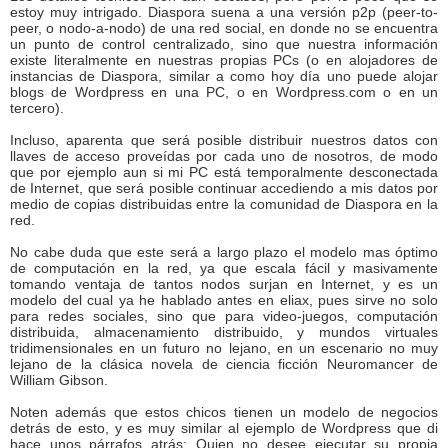
estoy muy intrigado. Diaspora suena a una versión p2p (peer-to-
peer, o nodo-a-nodo) de una red social, en donde no se encuentra
un punto de control centralizado, sino que nuestra información
existe literalmente en nuestras propias PCs (o en alojadores de
instancias de Diaspora, similar a como hoy día uno puede alojar
blogs de Wordpress en una PC, o en Wordpress.com o en un
tercero).
Incluso, aparenta que será posible distribuir nuestros datos con
llaves de acceso proveídas por cada uno de nosotros, de modo
que por ejemplo aun si mi PC está temporalmente desconectada
de Internet, que será posible continuar accediendo a mis datos por
medio de copias distribuidas entre la comunidad de Diaspora en la
red.
No cabe duda que este será a largo plazo el modelo mas óptimo
de computación en la red, ya que escala fácil y masivamente
tomando ventaja de tantos nodos surjan en Internet, y es un
modelo del cual ya he hablado antes en eliax, pues sirve no solo
para redes sociales, sino que para video-juegos, computación
distribuida, almacenamiento distribuido, y mundos virtuales
tridimensionales en un futuro no lejano, en un escenario no muy
lejano de la clásica novela de ciencia ficción Neuromancer de
William Gibson.
Noten además que estos chicos tienen un modelo de negocios
detrás de esto, y es muy similar al ejemplo de Wordpress que di
hace unos párrafos atrás: Quien no desee ejecutar su propia