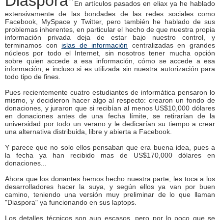
Diaspora*
En artículos pasados en eliax ya he hablado
extensivamente de las bondades de las redes sociales como
Facebook, MySpace y Twitter, pero también he hablado de sus
problemas inherentes, en particular el hecho de que nuestra propia
información privada deja de estar bajo nuestro control, y
terminamos con
islas de información
centralizadas en grandes
núcleos por todo el Internet, sin nosotros tener mucha opción
sobre quien accede a esa información, cómo se accede a esa
información, e incluso si es utilizada sin nuestra autorización para
todo tipo de fines.
Pues recientemente cuatro estudiantes de informática pensaron lo
mismo, y decidieron hacer algo al respecto: crearon un fondo de
donaciones, y juraron que si recibían al menos US$10,000 dólares
en donaciones antes de una fecha límite, se retirarían de la
universidad por todo un verano y le dedicarían su tiempo a crear
una alternativa distribuida, libre y abierta a Facebook.
Y parece que no solo ellos pensaban que era buena idea, pues a
la fecha ya han recibido mas de US$170,000 dólares en
donaciones...
Ahora que los donantes hemos hecho nuestra parte, les toca a los
desarrolladores hacer la suya, y según ellos ya van por buen
camino, teniendo una versión muy preliminar de lo que llaman
"Diaspora" ya funcionando en sus laptops.
Los detalles técnicos son aun escasos, pero por lo poco que se