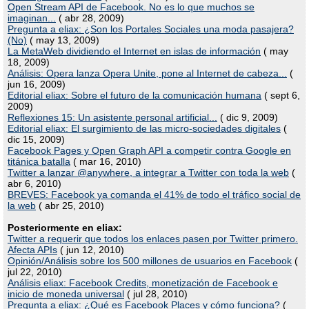
Open Stream API de Facebook. No es lo que muchos se
imaginan...
( abr 28, 2009)
Pregunta a eliax: ¿Son los Portales Sociales una moda pasajera?
(No)
( may 13, 2009)
La MetaWeb dividiendo el Internet en islas de información
( may
18, 2009)
Análisis: Opera lanza Opera Unite, pone al Internet de cabeza...
(
jun 16, 2009)
Editorial eliax: Sobre el futuro de la comunicación humana
( sept 6,
2009)
Reflexiones 15: Un asistente personal artificial...
( dic 9, 2009)
Editorial eliax: El surgimiento de las micro-sociedades digitales
(
dic 15, 2009)
Facebook Pages y Open Graph API a competir contra Google en
titánica batalla
( mar 16, 2010)
Twitter a lanzar @anywhere, a integrar a Twitter con toda la web
(
abr 6, 2010)
BREVES: Facebook ya comanda el 41% de todo el tráfico social de
la web
( abr 25, 2010)
Posteriormente en eliax:
Twitter a requerir que todos los enlaces pasen por Twitter primero.
Afecta APIs
( jun 12, 2010)
Opinión/Análisis sobre los 500 millones de usuarios en Facebook
(
jul 22, 2010)
Análisis eliax: Facebook Credits, monetización de Facebook e
inicio de moneda universal
( jul 28, 2010)
Pregunta a eliax: ¿Qué es Facebook Places y cómo funciona?
(