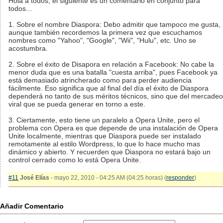
Hola a todos, el siguiente es un comentario en conjunto para
todos...
1. Sobre el nombre Diaspora: Debo admitir que tampoco me gusta,
aunque también recordemos la primera vez que escuchamos
nombres como "Yahoo", "Google", "Wii", "Hulu", etc. Uno se
acostumbra.
2. Sobre el éxito de Disapora en relación a Facebook: No cabe la
menor duda que es una batalla "cuesta arriba", pues Facebook ya
está demasiado atrincherado como para perder audiencia
fácilmente. Eso significa que al final del día el éxito de Diaspora
dependerá no tanto de sus méritos técnicos, sino que del mercadeo
viral que se pueda generar en torno a este.
3. Ciertamente, esto tiene un paralelo a Opera Unite, pero el
problema con Opera es que depende de una instalación de Opera
Unite localmente, mientras que Diaspora puede ser instalado
remotamente al estilo Wordpress, lo que lo hace mucho mas
dinámico y abierto. Y recuerden que Diaspora no estará bajo un
control cerrado como lo está Opera Unite.
#11
José Elías
- mayo 22, 2010 - 04:25 AM (04:25 horas) (
responder
)
Añadir Comentario