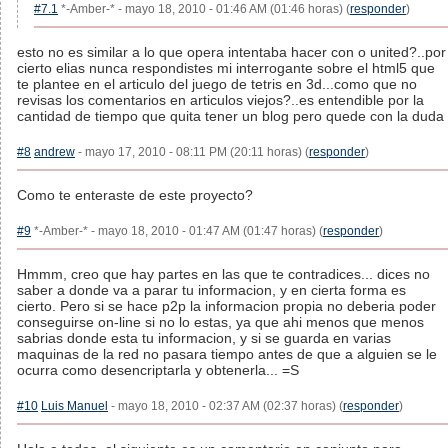
#7.1
*-Amber-* - mayo 18, 2010 - 01:46 AM (01:46 horas) (
responder
)
esto no es similar a lo que opera intentaba hacer con o united?..por
cierto elias nunca respondistes mi interrogante sobre el html5 que
te plantee en el articulo del juego de tetris en 3d...como que no
revisas los comentarios en articulos viejos?..es entendible por la
cantidad de tiempo que quita tener un blog pero quede con la duda
#8
andrew
- mayo 17, 2010 - 08:11 PM (20:11 horas) (
responder
)
Como te enteraste de este proyecto?
#9
*-Amber-* - mayo 18, 2010 - 01:47 AM (01:47 horas) (
responder
)
Hmmm, creo que hay partes en las que te contradices... dices no
saber a donde va a parar tu informacion, y en cierta forma es
cierto. Pero si se hace p2p la informacion propia no deberia poder
conseguirse on-line si no lo estas, ya que ahi menos que menos
sabrias donde esta tu informacion, y si se guarda en varias
maquinas de la red no pasara tiempo antes de que a alguien se le
ocurra como desencriptarla y obtenerla... =S
#10
Luis Manuel
- mayo 18, 2010 - 02:37 AM (02:37 horas) (
responder
)