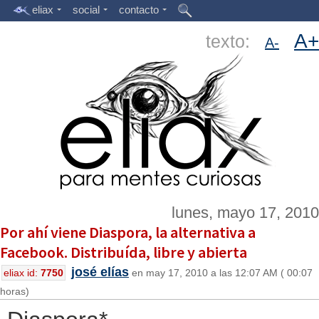
eliax
social
contacto
A+
texto:
A-
lunes, mayo 17, 2010
Por ahí viene Diaspora, la alternativa a
Facebook. Distribuída, libre y abierta
josé elías
eliax id:
7750
en may 17, 2010 a las 12:07 AM ( 00:07
horas)