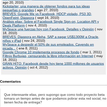
ago 20, 2010)
Kickstarter, una manera de obtener fondos para tus ideas
pequeñas o grandes
( ago 27, 2010)
BREVES: Google Me vs Facebook, HDCP violado, PS3 3D,
OpenFeint, Diaspora
( sept 16, 2010)
Análisis eliax: Sobre el Facebook Single Sign-on, Location API y
Deals Platform
( nov 4, 2010)
MySpace une fuerzas hoy con Facebook. Detalles y Opinión
( nov
18, 2010)
BREVES: Diaspora en Alpha, SAP a pagar US$1300M a Oracle,
niños y iPad
( nov 24, 2010)
MySpace a despedir el 50% de sus empleados. Cayendo en
picada...
( ene 8, 2011)
Google Chrome 10 implementa procesos de fondo
( mar 1, 2011)
Filtros Burbujas, censurando la libre información en Internet
( may
18, 2011)
GRAN HITO: Facebook desde hoy tiene 1000 millones de usuarios
activos. Opinión
( oct 4, 2012)
Comentarios
Que interesante elias, pero supongo que como todo proyecto beta
tomara un tiempo antes de que podamos pobrar esta red social, no
tienen fecha de entrega?