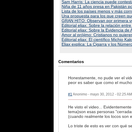
Sam Harris: La ciencia puede contes
Niña de 11 años presa en Pakistán p
Lista de los países menos y más cor
Una propuesta para los que creen q
GRAN HITO: Observan por primera vez
Editorial eliax: Sobre la relación ent
Editorial eliax: Sobre la Evidencia de
Amor al prójimo: Cristianos no quie
Editorial eliax: El científico Michio K
Eliax explica: La Cigarra y los Númer
Comentarios
Honestamente, no pude ver el vid
peor es saber que como el muchos..
#1
Anonimo - mayo 30, 2012 - 02:25 AM 
He visto el video... Evidentemente
tema)son esas personas "cerradas 
(cuando realmente los locos son el
Lo triste de esto es ver con qué se