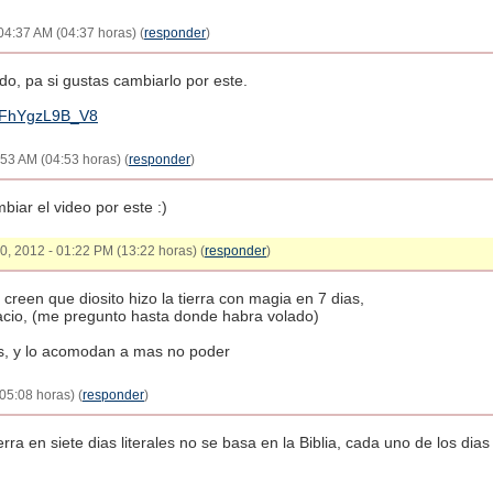
04:37 AM (04:37 horas) (
responder
)
do, pa si gustas cambiarlo por este.
v=FhYgzL9B_V8
:53 AM (04:53 horas) (
responder
)
iar el video por este :)
30, 2012 - 01:22 PM (13:22 horas) (
responder
)
 creen que diosito hizo la tierra con magia en 7 dias,
pacio, (me pregunto hasta donde habra volado)
os, y lo acomodan a mas no poder
05:08 horas) (
responder
)
erra en siete dias literales no se basa en la Biblia, cada uno de los dia