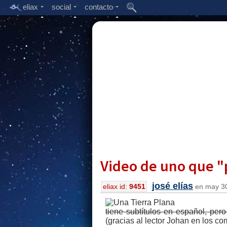
eliax
social
contacto
Video de uno que "p
josé elías
eliax id:
9451
en may 30
tiene subtítulos en español, per
(gracias al lector Johan en los co