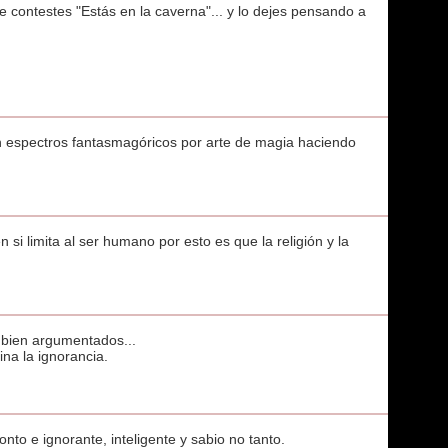
e contestes "Estás en la caverna"... y lo dejes pensando a
en espectros fantasmagóricos por arte de magia haciendo
n si limita al ser humano por esto es que la religión y la
s bien argumentados...
na la ignorancia.
nto e ignorante, inteligente y sabio no tanto.