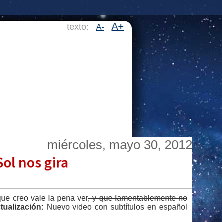
A+
texto:
A-
miércoles, mayo 30, 2012
ol nos gira
ue creo vale la pena ver
, y que lamentablemente no
tualización:
Nuevo video con subtítulos en español