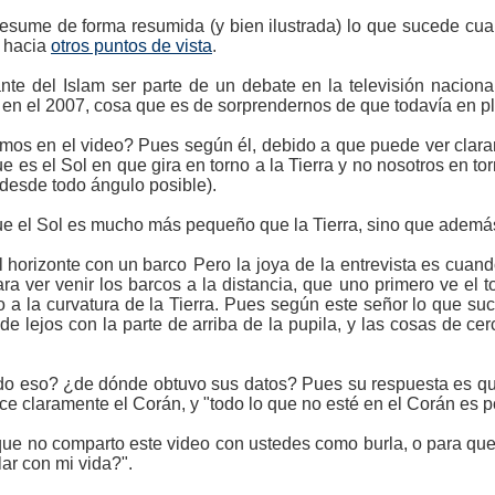
resume de forma resumida (y bien ilustrada) lo que sucede cu
l hacia
otros puntos de vista
.
nte del Islam ser parte de un debate en la televisión nacional
ó en el 2007, cosa que es de sorprendernos de que todavía en ple
emos en el video? Pues según él, debido a que puede ver clar
e es el Sol en que gira en torno a la Tierra y no nosotros en t
a desde todo ángulo posible).
ue el Sol es mucho más pequeño que la Tierra, sino que además 
Pero la joya de la entrevista es cuand
ara ver venir los barcos a la distancia, que uno primero ve el
o a la curvatura de la Tierra. Pues según este señor lo que suc
e lejos con la parte de arriba de la pupila, y las cosas de cer
o eso? ¿de dónde obtuvo sus datos? Pues su respuesta es que d
ice claramente el Corán, y "todo lo que no esté en el Corán es po
ue no comparto este video con ustedes como burla, o para que
ar con mi vida?".