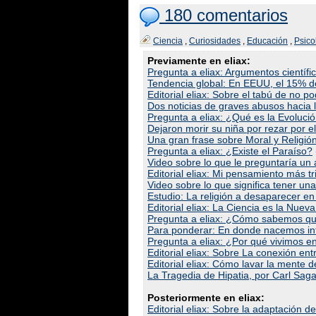
180 comentarios
Ciencia
,
Curiosidades
,
Educación
,
Psico
Previamente en eliax:
Pregunta a eliax: Argumentos científic
Tendencia global: En EEUU, el 15% de
Editorial eliax: Sobre el tabú de no pod
Dos noticias de graves abusos hacia l
Pregunta a eliax: ¿Qué es la Evoluci
Dejaron morir su niña por rezar por ell
Una gran frase sobre Moral y Religión
Pregunta a eliax: ¿Existe el Paraíso?
Video sobre lo que le preguntaría un 
Editorial eliax: Mi pensamiento más tris
Video sobre lo que significa tener un
Estudio: La religión a desaparecer e
Editorial eliax: La Ciencia es la Nueva
Pregunta a eliax: ¿Cómo sabemos que
Para ponderar: En donde nacemos inf
Pregunta a eliax: ¿Por qué vivimos e
Editorial eliax: Sobre La conexión ent
Editorial eliax: Cómo lavar la mente 
La Tragedia de Hipatia, por Carl Saga
Posteriormente en eliax:
Editorial eliax: Sobre la adaptación d