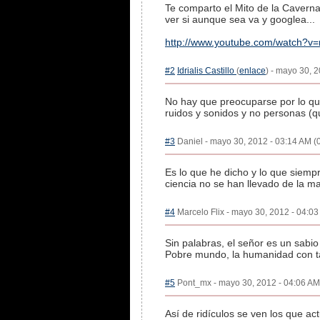
Te comparto el Mito de la Caverna
ver si aunque sea va y googlea...
http://www.youtube.com/watch?
#2
Idrialis Castillo
(
enlace
) - mayo 30, 
No hay que preocuparse por lo que
ruidos y sonidos y no personas (qui
#3
Daniel - mayo 30, 2012 - 03:14 AM (0
Es lo que he dicho y lo que siempre
ciencia no se han llevado de la ma
#4
Marcelo Flix - mayo 30, 2012 - 04:03
Sin palabras, el señor es un sabio
Pobre mundo, la humanidad con tan
#5
Pont_mx - mayo 30, 2012 - 04:06 AM 
Así de ridículos se ven los que ac