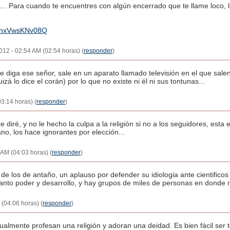
... Para cuando te encuentres con algún encerrado que te llame loco, l
v=nxVwsKNv08Q
2012 - 02:54 AM (02:54 horas) (
responder
)
 diga ese señor, sale en un aparato llamado televisión en el que sal
zá lo dice el corán) por lo que no existe ni él ni sus tontunas...
3:14 horas) (
responder
)
 diré, y no le hecho la culpa a la religión si no a los seguidores, esta e
no, los hace ignorantes por elección...
 AM (04:03 horas) (
responder
)
 de los de antaño, un aplauso por defender su idiologia ante cientifico
to poder y desarrollo, y hay grupos de miles de personas en donde ri
(04:06 horas) (
responder
)
tualmente profesan una religión y adoran una deidad. Es bien fácil ser to