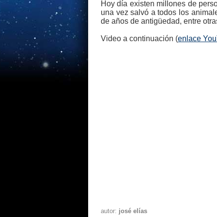
Hoy día existen millones de pers
una vez salvó a todos los animal
de años de antigüedad, entre otr
Video a continuación (
enlace Yo
autor:
josé elías