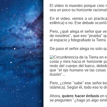
El video lo muestro porque creo 
sea un poco su horizonte raciona
En el video, vemos a un practica
esférica) o no. Ese debate ocurri
Pero, ¿qué alega el señor que v
de nosotros", que eso "prueba" qu
al espacio y fotografiado la Tierr
De paso el señor alega no solo q
costa y mira hacia el horizonte p
resto del cuerpo del barco, debid
que "el ojo humano ve las cosas d
ilusión"...
Pero, ¿cómo "sabe" ese señor tod
islámica). Según él, todo eso lo d
Ahora,
quiero hacer énfasis
en q
se pregunten "¿hago yo algo simil