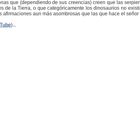
onas que (dependiendo de sus creencias) creen que las serpie
es de la Tierra, o que categóricamente los dinosaurios no exis
as afirmaciones aun más asombrosas que las que hace el señor d
uTube
)...