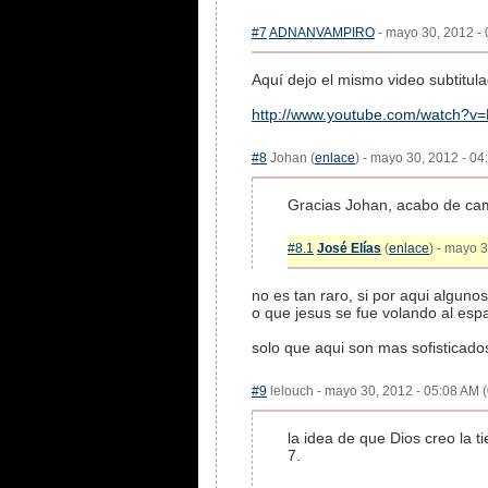
#7
ADNANVAMPIRO
- mayo 30, 2012 - 
Aquí dejo el mismo video subtitula
http://www.youtube.com/watch?
#8
Johan (
enlace
) - mayo 30, 2012 - 04
Gracias Johan, acabo de camb
#8.1
José Elías
(
enlace
) - mayo 
no es tan raro, si por aqui algunos
o que jesus se fue volando al es
solo que aqui son mas sofisticad
#9
lelouch - mayo 30, 2012 - 05:08 AM (
la idea de que Dios creo la ti
7.