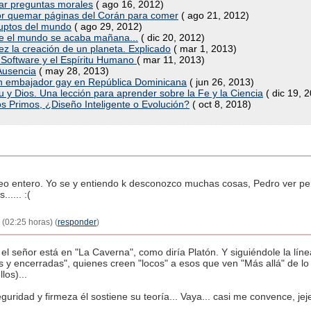
tar preguntas morales
( ago 16, 2012)
or quemar páginas del Corán para comer
( ago 21, 2012)
ruptos del mundo
( ago 29, 2012)
ue el mundo se acaba mañana...
( dic 20, 2012)
 la creación de un planeta. Explicado
( mar 1, 2013)
re Software y el Espíritu Humano
( mar 11, 2013)
 Ausencia
( may 28, 2013)
ren embajador gay en República Dominicana
( jun 26, 2013)
aku y Dios. Una lección para aprender sobre la Fe y la Ciencia
( dic 19, 
os Primos, ¿Diseño Inteligente o Evolución?
( oct 8, 2018)
eo entero. Yo se y entiendo k desconozco muchas cosas, Pedro ver pe
.... :(
(02:25 horas) (
responder
)
 el señor está en "La Caverna", como diría Platón. Y siguiéndole la líne
y encerradas", quienes creen "locos" a esos que ven "Más allá" de lo s
los)...
guridad y firmeza él sostiene su teoría... Vaya... casi me convence, jeje