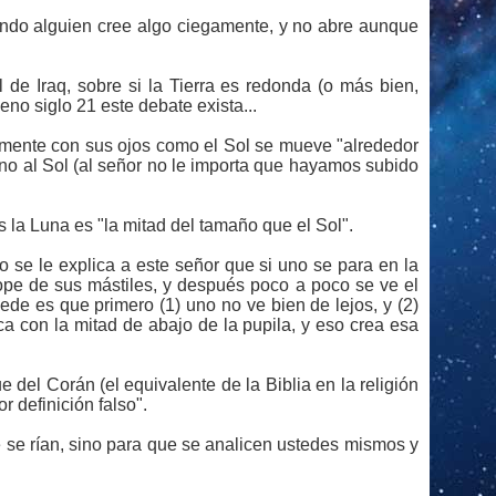
ando alguien cree algo ciegamente, y no abre aunque
 de Iraq, sobre si la Tierra es redonda (o más bien,
no siglo 21 este debate exista...
amente con sus ojos como el Sol se mueve "alrededor
orno al Sol (al señor no le importa que hayamos subido
la Luna es "la mitad del tamaño que el Sol".
o se le explica a este señor que si uno se para en la
 tope de sus mástiles, y después poco a poco se ve el
ede es que primero (1) uno no ve bien de lejos, y (2)
ca con la mitad de abajo de la pupila, y eso crea esa
el Corán (el equivalente de la Biblia en la religión
r definición falso".
 se rían, sino para que se analicen ustedes mismos y