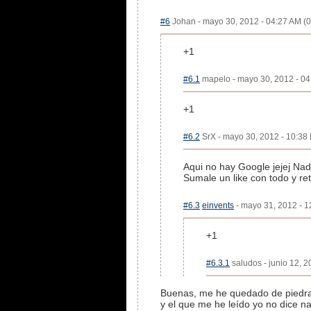
#6
Johan - mayo 30, 2012 - 04:27 AM (0
+1
#6.1
mapelo - mayo 30, 2012 - 04:
+1
#6.2
SrX - mayo 30, 2012 - 10:38 
Aqui no hay Google jejej Na
Sumale un like con todo y re
#6.3
einvents
- mayo 31, 2012 - 1
+1
#6.3.1
saludos - junio 12, 2
Buenas, me he quedado de piedra, 
y el que me he leído yo no dice n