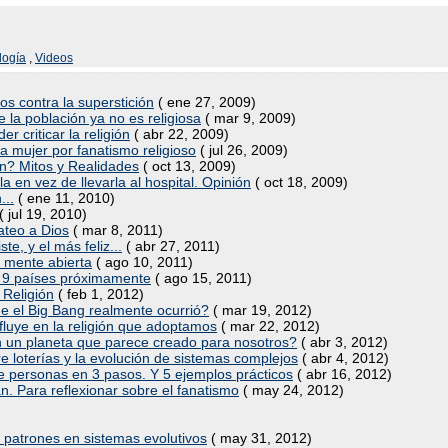
logía
,
Videos
os contra la superstición
( ene 27, 2009)
 la población ya no es religiosa
( mar 9, 2009)
er criticar la religión
( abr 22, 2009)
a mujer por fanatismo religioso
( jul 26, 2009)
ón? Mitos y Realidades
( oct 13, 2009)
a en vez de llevarla al hospital. Opinión
( oct 18, 2009)
...
( ene 11, 2010)
( jul 19, 2010)
ateo a Dios
( mar 8, 2011)
te, y el más feliz...
( abr 27, 2011)
a mente abierta
( ago 10, 2011)
n 9 países próximamente
( ago 15, 2011)
 Religión
( feb 1, 2012)
 el Big Bang realmente ocurrió?
( mar 19, 2012)
luye en la religión que adoptamos
( mar 22, 2012)
n un planeta que parece creado para nosotros?
( abr 3, 2012)
re loterías y la evolución de sistemas complejos
( abr 4, 2012)
de personas en 3 pasos. Y 5 ejemplos prácticos
( abr 16, 2012)
n. Para reflexionar sobre el fanatismo
( may 24, 2012)
e patrones en sistemas evolutivos
( may 31, 2012)