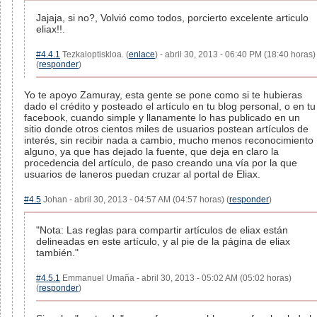
Jajaja, si no?, Volvió como todos, porcierto excelente articulo
eliax!!.
#4.4.1
Tezkaloptiskloa. (
enlace
) - abril 30, 2013 - 06:40 PM (18:40 horas)
(
responder
)
Yo te apoyo Zamuray, esta gente se pone como si te hubieras
dado el crédito y posteado el artículo en tu blog personal, o en tu
facebook, cuando simple y llanamente lo has publicado en un
sitio donde otros cientos miles de usuarios postean artículos de
interés, sin recibir nada a cambio, mucho menos reconocimiento
alguno, ya que has dejado la fuente, que deja en claro la
procedencia del artículo, de paso creando una vía por la que
usuarios de laneros puedan cruzar al portal de Eliax.
#4.5
Johan - abril 30, 2013 - 04:57 AM (04:57 horas) (
responder
)
"Nota: Las reglas para compartir artículos de eliax están
delineadas en este artículo, y al pie de la página de eliax
también."
#4.5.1
Emmanuel Umaña - abril 30, 2013 - 05:02 AM (05:02 horas)
(
responder
)