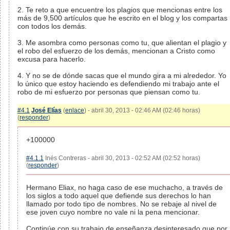
2. Te reto a que encuentre los plagios que mencionas entre los
más de 9,500 artículos que he escrito en el blog y los compartas
con todos los demás.
3. Me asombra como personas como tu, que alientan el plagio y
el robo del esfuerzo de los demás, mencionan a Cristo como
excusa para hacerlo.
4. Y no se de dónde sacas que el mundo gira a mi alrededor. Yo
lo único que estoy haciendo es defendiendo mi trabajo ante el
robo de mi esfuerzo por personas que piensan como tu.
#4.1
José Elías
(
enlace
) - abril 30, 2013 - 02:46 AM (02:46 horas)
(
responder
)
+100000
#4.1.1
Inés Contreras - abril 30, 2013 - 02:52 AM (02:52 horas)
(
responder
)
Hermano Eliax, no haga caso de ese muchacho, a través de
los siglos a todo aquel que defiende sus derechos lo han
llamado por todo tipo de nombres. No se rebaje al nivel de
ese joven cuyo nombre no vale ni la pena mencionar.
Continúe con su trabajo de enseñanza desinteresado que por