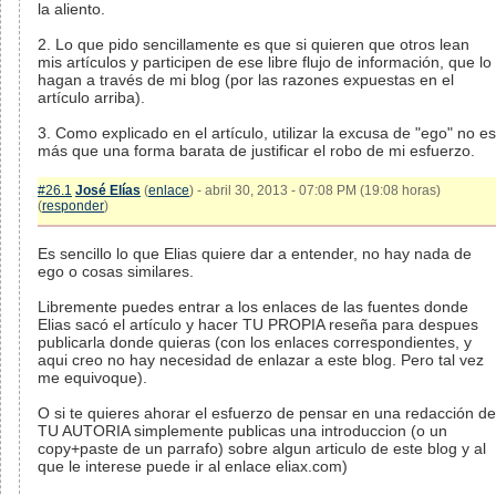
la aliento.
2. Lo que pido sencillamente es que si quieren que otros lean
mis artículos y participen de ese libre flujo de información, que lo
hagan a través de mi blog (por las razones expuestas en el
artículo arriba).
3. Como explicado en el artículo, utilizar la excusa de "ego" no es
más que una forma barata de justificar el robo de mi esfuerzo.
#26.1
José Elías
(
enlace
) - abril 30, 2013 - 07:08 PM (19:08 horas)
(
responder
)
Es sencillo lo que Elias quiere dar a entender, no hay nada de
ego o cosas similares.
Libremente puedes entrar a los enlaces de las fuentes donde
Elias sacó el artículo y hacer TU PROPIA reseña para despues
publicarla donde quieras (con los enlaces correspondientes, y
aqui creo no hay necesidad de enlazar a este blog. Pero tal vez
me equivoque).
O si te quieres ahorar el esfuerzo de pensar en una redacción de
TU AUTORIA simplemente publicas una introduccion (o un
copy+paste de un parrafo) sobre algun articulo de este blog y al
que le interese puede ir al enlace eliax.com)