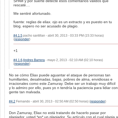
SPAM y por suerte detecté esos comentarios válidos que
rescaté....
Me sentiré afortunado.
fuente: reglas de eliax. ojo es un extracto y es puesto en tu
blog. espero no ser acusado de plagio.
#4.1.5
pacho santillan - abril 30, 2013 - 03:33 PM (15:33 horas)
(
responder
)
+1
#4.1.6
Andres Barrera
- mayo 2, 2013 - 02:10 AM (02:10 horas)
(
responder
)
No se cómo Eliax puede aguantar el ataque de personas tan
humillantes, desalmadas, bajas, pobres de alma, envidiosas e
irracionales como este Zamuray. Debe ser un trabajo muy difícil
y lo admiro por ello, pues yo n tendría la paciencia para lidiar con
gente tan malvada.
#4.2
Fernando - abril 30, 2013 - 02:50 AM (02:50 horas) (
responder
)
Don Zamuray, Eliax no está tratando de hacerlo pasar por
plagiador, usted *es* un plagiador. Su artículo con el cual plagia a