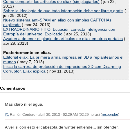
Como compartir los artículos de eliax (sin plagiarlos)
( jun 23,
2012)
Sobre la ideología de que toda información debe ser libre y gratis
(
jun 25, 2012)
Nuevo sistema anti-SPAM en eliax con simples CAPTCHAs,
explicado
( mar 24, 2013)
EXTRAORDINARIO HITO: Ecuación conecta Inteligencia con
Entropía del universo. Explicado
( abr 25, 2013)
Ayuden a detener el plagio de artículos de eliax en otros portales
(
abr 29, 2013)
Posteriormente en eliax:
Editorial eliax: La primera arma impresa en 3D a replantearnos el
mundo
( may 7, 2013)
Inicia la carrera de protección de impresiones 3D con Disarming
Corruptor. Eliax explica
( nov 11, 2013)
Comentarios
Más claro ni el agua.
#1
Ramón Cordero - abril 30, 2013 - 02:29 AM (02:29 horas) (
responder
)
A ver si con esto el cabezota de winter entiende... sin ofender.