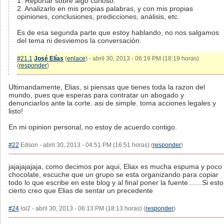
1. Reportar sobre algo curioso.
2. Analizarlo en mis propias palabras, y con mis propias
opiniones, conclusiones, predicciones, análisis, etc.
Es de esa segunda parte que estoy hablando, no nos salgamos
del tema ni desviemos la conversación.
#21.1
José Elías
(
enlace
) - abril 30, 2013 - 06:19 PM (18:19 horas)
(
responder
)
Ultimandamente, Elias, si piensas que tienes toda la razon del
mundo, pues que esperas para contratar un abogado y
denunciarlos ante la corte. asi de simple. toma acciones legales y
listo!
En mi opinion personal, no estoy de acuerdo contigo.
#22
Edson - abril 30, 2013 - 04:51 PM (16:51 horas) (
responder
)
jajajajajaja, como decimos por aqui, Eliax es mucha espuma y poco
chocolate, escuche que un grupo se esta organizando para copiar
todo lo que escribe en este blog y al final poner la fuente.......Si esto
cierto creo que Elias de sentar un precedente
#24
lol2 - abril 30, 2013 - 06:13 PM (18:13 horas) (
responder
)