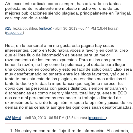
Ah.. excelente articulo como siempre, has aclarado los tantos
perfectamente, realmente me molesto mucho ver uno de tus
mejores publicaciones siendo plagiada, principalmente en Taringa!,
casi exploto de la rabia.
#25
Tezkaloptiskloa. (
enlace
) - abril 30, 2013 - 06:44 PM (18:44 horas)
(
responder
)
Hola, en lo personal a mi me gusta esta pagina hay cosas
interesantes, como en todo habrá voces a favor y en contra, creo
que el libre flujo de información es buena para un mejor
razonamiento de los temas expuestos. Para mi las dos partes
tienen la razón, no hay como la polémica y el debate para llegar
una conclusión en concreto, y esto es fácil de solucionar; Eliax sera
muy desafortunado no tenerte entre los blogs favoritos, ya! que si
tanto te molesta esto de los plagios, no escribas mas artículos si
tanto te duele y le das la importancia que según tu merece. Es
obvio que las personas con juicios distintos, siempre entraran en
discrepancias es como negro y blanco, total hay quienes tu EGO
nos cae mal pero sabemos reconocer tu trabajo la libertad de
expresión es la raíz de tu opinión; respeta la opinión y juicios de los
demas no mas censura aunque las opiniones sean desafortunadas.
#26
kiryat
- abril 30, 2013 - 06:54 PM (18:54 horas) (
responder
)
1. No estoy en contra del flujo libre de información. Al contrario,