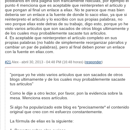
postearlos en otra pagina son francamente ridiculas, por ejemplo el
punto 4 menciona que es aceptable que reinterpreten el articulo y
que pongan al final un enlace a eliax. No te parece que mas bien
deberia ser un enlace a la fuente de donde lo saco eliax, ya que si
reinterpreto el articulo y lo escribio con sus propias palabras, no
veo porque eliax este detras de su trabajo, digo esto, porque yo he
visto varios articulos que son sacados de otros blogs ultimamente y
de los cuales muy probablemente sacaste tus articulos.
4. Es aceptable que reinterpreten el artículo completo en sus
propias palabras (no hablo de simplemente reorganizar párrafos y
cambiar un par de palabras), pero al final deben poner un enlace
con la fuente en eliax.com.
#21
Alex - abril 30, 2013 - 04:48 PM (16:48 horas) (
responder
)
"porque yo he visto varios articulos que son sacados de otros
blogs ultimamente y de los cuales muy probablemente sacaste
tus articulos"
Como le dije a otro lector, por favor, pon la evidencia sobre la
mesa. Menciona esos artículos.
Si algo ha popularizado este blog es *precisamente* el contenido
original que creo con mi esfuerzo constantemente.
La fórmula de eliax es la siguiente: