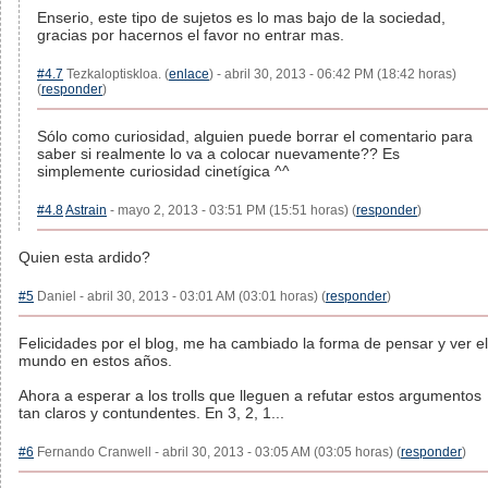
Enserio, este tipo de sujetos es lo mas bajo de la sociedad,
gracias por hacernos el favor no entrar mas.
#4.7
Tezkaloptiskloa. (
enlace
) - abril 30, 2013 - 06:42 PM (18:42 horas)
(
responder
)
Sólo como curiosidad, alguien puede borrar el comentario para
saber si realmente lo va a colocar nuevamente?? Es
simplemente curiosidad cinetígica ^^
#4.8
Astrain
- mayo 2, 2013 - 03:51 PM (15:51 horas) (
responder
)
Quien esta ardido?
#5
Daniel - abril 30, 2013 - 03:01 AM (03:01 horas) (
responder
)
Felicidades por el blog, me ha cambiado la forma de pensar y ver el
mundo en estos años.
Ahora a esperar a los trolls que lleguen a refutar estos argumentos
tan claros y contundentes. En 3, 2, 1...
#6
Fernando Cranwell - abril 30, 2013 - 03:05 AM (03:05 horas) (
responder
)