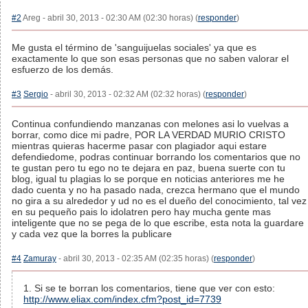
#2
Areg - abril 30, 2013 - 02:30 AM (02:30 horas) (
responder
)
Me gusta el término de 'sanguijuelas sociales' ya que es
exactamente lo que son esas personas que no saben valorar el
esfuerzo de los demás.
#3
Sergio
- abril 30, 2013 - 02:32 AM (02:32 horas) (
responder
)
Continua confundiendo manzanas con melones asi lo vuelvas a
borrar, como dice mi padre, POR LA VERDAD MURIO CRISTO
mientras quieras hacerme pasar con plagiador aqui estare
defendiedome, podras continuar borrando los comentarios que no
te gustan pero tu ego no te dejara en paz, buena suerte con tu
blog, igual tu plagias lo se porque en noticias anteriores me he
dado cuenta y no ha pasado nada, crezca hermano que el mundo
no gira a su alrededor y ud no es el dueño del conocimiento, tal vez
en su pequeño pais lo idolatren pero hay mucha gente mas
inteligente que no se pega de lo que escribe, esta nota la guardare
y cada vez que la borres la publicare
#4
Zamuray
- abril 30, 2013 - 02:35 AM (02:35 horas) (
responder
)
1. Si se te borran los comentarios, tiene que ver con esto:
http://www.eliax.com/index.cfm?post_id=7739