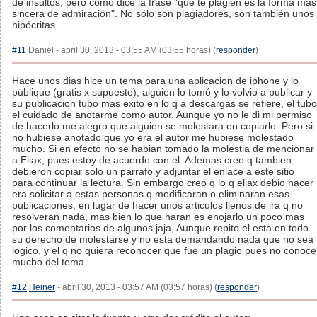
de insultos, pero como dice la frase "que te plagien es la forma más
sincera de admiración". No sólo son plagiadores, son también unos
hipócritas.
#11
Daniel - abril 30, 2013 - 03:55 AM (03:55 horas) (
responder
)
Hace unos dias hice un tema para una aplicacion de iphone y lo
publique (gratis x supuesto), alguien lo tomó y lo volvio a publicar y
su publicacion tubo mas exito en lo q a descargas se refiere, el tubo
el cuidado de anotarme como autor. Aunque yo no le di mi permiso
de hacerlo me alegro que alguien se molestara en copiarlo. Pero si
no hubiese anotado que yo era el autor me hubiese molestado
mucho. Si en efecto no se habian tomado la molestia de mencionar
a Eliax, pues estoy de acuerdo con el. Ademas creo q tambien
debieron copiar solo un parrafo y adjuntar el enlace a este sitio
para continuar la lectura. Sin embargo creo q lo q eliax debio hacer
era solicitar a estas personas q modificaran o eliminaran esas
publicaciones, en lugar de hacer unos articulos llenos de ira q no
resolveran nada, mas bien lo que haran es enojarlo un poco mas
por los comentarios de algunos jaja, Aunque repito el esta en todo
su derecho de molestarse y no esta demandando nada que no sea
logico, y el q no quiera reconocer que fue un plagio pues no conoce
mucho del tema.
#12
Heiner
- abril 30, 2013 - 03:57 AM (03:57 horas) (
responder
)