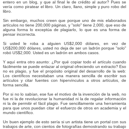
entero en un blog, y que al final le de crédito al autor? Pues se
vería como piratear el libro. Un claro, llano, simple y puro robo del
libro.
Sin embargo, muchos creen que porque uno de mis elaborados
artículos no tiene 200,000 páginas, y "solo" tiene 2,000, que eso de
alguna forma lo exceptúa de plagiarlo, lo que es una forma de
pensar incorrecta.
Si usted le roba a alguien US$2,000 dólares, en vez de
US$200,000 dólares, usted no deja de ser un ladrón porque "solo"
robó US$2,000. Usted es un ladrón en ambos casos.
Y aquí entra otro asunto: ¿Por qué copiar todo el artículo cuando
fácilmente se puede enlazar al original ofreciendo un extracto? Eso
no es plagio, y fue el propósito original del desarrollo de la web:
Los científicos necesitaban una manera sencilla de escribir sus
artículos y citar fuentes con hipervínculos a otros artículos, de
forma sencilla.
Por si no lo sabían, ese fue el motivo de la invención de la web, no
fue ni la de revolucionar la humanidad ni la de regalar información
ni la de permitir el fácil plagio. Fue sencillamente una herramienta
para que unos puedan citar el esfuerzo de otros en academia y el
mundo científico.
Un buen ejemplo de esto sería si un artista tiene un portal con sus
trabajos de arte, con cientos de fotografías demostrando su trabajo