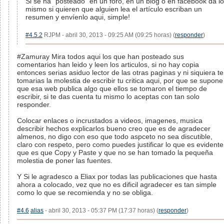
Si se ha "posteado" en un foro, en un blog o en facebook da lo
mismo si quieren que alguien lea el artículo escriban un
resumen y envíenlo aqui, simple!
#4.5.2
RJPM - abril 30, 2013 - 09:25 AM (09:25 horas) (
responder
)
#Zamuray Mira todos aqui los que han posteado sus
comentarios han leido y leen los articulos, si no hay copia
entonces serias asiduo lector de las otras paginas y ni siquiera te
tomarias la molestia de escribir tu critica aqui, por que se supone
que esa web publica algo que ellos se tomaron el tiempo de
escribir, si te das cuenta tu mismo lo aceptas con tan solo
responder.
Colocar enlaces o incrustados a videos, imagenes, musica
describir hechos explicarlos bueno creo que es de agradecer
almenos, no digo con eso que todo aspceto no sea discutible,
claro con respeto, pero como puedes justificar lo que es evidente
que es que Copy y Paste y que no se han tomado la pequeña
molestia de poner las fuentes.
Y Si le agradesco a Eliax por todas las publicaciones que hasta
ahora a colocado, vez que no es dificil agradecer es tan simple
como lo que se recomienda y no se obliga.
#4.6
alias
- abril 30, 2013 - 05:37 PM (17:37 horas) (
responder
)