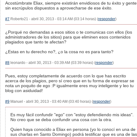
Acostúmbrate Eliax, siempre existirán envidiosos de tu éxito y gente
sin escrúpulos dispuestos a aprovecharse de ese éxito.
#7
Roberto21 - abril 30, 2013 - 03:14 AM (03:14 horas) (
responder
)
¿Porqué no demandas a esos sitios o te comunicas con ellos (los
administradores de los sitios) para que eliminen esos contenidos
plagiados que tanto te afectan?
¿Estas en tu derecho no?, ¿o la cosa no es para tanto?
#8
leonardo - abril 30, 2013 - 03:39 AM (03:39 horas) (
responder
)
Pues, estoy completamente de acuerdo con lo que has escrito
acerca de los plagios, pero sí creo que en tu forma de expresar se
nota un poquito de ego :P igualmente eres muy inteligente y leo tu
blog con asiduidad!
#9
Manuel - abril 30, 2013 - 03:40 AM (03:40 horas) (
responder
)
Es muy fácil confundir "ego" con "estoy defendiendo mis ideas".
No creo que se deba confundir una cosa con la otra.
Quien haya conocido a Eliax en persona (yo lo conocí en una de
sus charlas en Santo Domingo) podrá testificar que es una de las