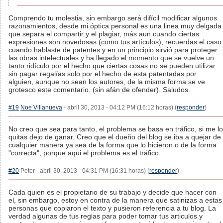
Comprendo tu molestia, sin embargo será difícil modificar algunos
razonamientos, desde mi óptica personal es una linea muy delgada
que separa el compartir y el plagiar, más aun cuando ciertas
expresiones son novedosas (como tus artículos), recuerdas el caso
cuando hablaste de patentes y en un principio sirvió para proteger
las obras intelectuales y ha llegado el momento que se vuelve un
tanto ridículo por el hecho que ciertas cosas no se pueden utilizar
sin pagar regalías solo por el hecho de esta patentadas por
alguien, aunque no sean los autores, de la misma forma se ve
grotesco este comentario. (sin afán de ofender). Saludos.
#19
Noe Villanueva
- abril 30, 2013 - 04:12 PM (16:12 horas) (
responder
)
No creo que sea para tanto, el problema se basa en tráfico, si me lo
quitas dejo de ganar. Creo que el dueño del blog se iba a quejar de
cualquier manera ya sea de la forma que lo hicieron o de la forma
"correcta", porque aqui el problema es el tráfico.
#20
Peter - abril 30, 2013 - 04:31 PM (16:31 horas) (
responder
)
Cada quien es el propietario de su trabajo y decide que hacer con
el, sin embargo, estoy en contra de la manera que satinizas a estas
personas que copiaron el texto y pusieron referencia a tu blog. La
verdad algunas de tus reglas para poder tomar tus articulos y