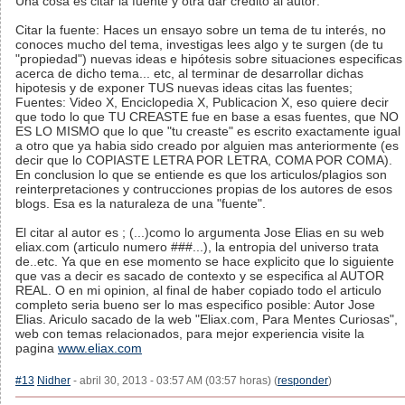
Una cosa es citar la fuente y otra dar crédito al autor:
Citar la fuente: Haces un ensayo sobre un tema de tu interés, no
conoces mucho del tema, investigas lees algo y te surgen (de tu
"propiedad") nuevas ideas e hipótesis sobre situaciones especificas
acerca de dicho tema... etc, al terminar de desarrollar dichas
hipotesis y de exponer TUS nuevas ideas citas las fuentes;
Fuentes: Video X, Enciclopedia X, Publicacion X, eso quiere decir
que todo lo que TU CREASTE fue en base a esas fuentes, que NO
ES LO MISMO que lo que "tu creaste" es escrito exactamente igual
a otro que ya habia sido creado por alguien mas anteriormente (es
decir que lo COPIASTE LETRA POR LETRA, COMA POR COMA).
En conclusion lo que se entiende es que los articulos/plagios son
reinterpretaciones y contrucciones propias de los autores de esos
blogs. Esa es la naturaleza de una "fuente".
El citar al autor es ; (...)como lo argumenta Jose Elias en su web
eliax.com (articulo numero ###...), la entropia del universo trata
de..etc. Ya que en ese momento se hace explicito que lo siguiente
que vas a decir es sacado de contexto y se especifica al AUTOR
REAL. O en mi opinion, al final de haber copiado todo el articulo
completo seria bueno ser lo mas especifico posible: Autor Jose
Elias. Ariculo sacado de la web "Eliax.com, Para Mentes Curiosas",
web con temas relacionados, para mejor experiencia visite la
pagina
www.eliax.com
#13
Nidher
- abril 30, 2013 - 03:57 AM (03:57 horas) (
responder
)