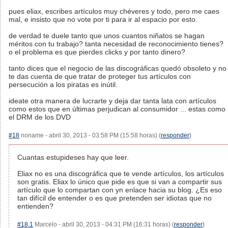
pues eliax, escribes artículos muy chéveres y todo, pero me caes
mal, e insisto que no vote por ti para ir al espacio por esto.
de verdad te duele tanto que unos cuantos niñatos se hagan
méritos con tu trabajo? tanta necesidad de reconocimiento tienes?
o el problema es que pierdes clicks y por tanto dinero?
tanto dices que el negocio de las discográficas quedó obsoleto y no
te das cuenta de que tratar de proteger tus artículos con
persecución a los piratas es inútil.
ideate otra manera de lucrarte y deja dar tanta lata con artículos
como estos que en últimas perjudican al consumidor ... estas como
el DRM de los DVD
#18
noname - abril 30, 2013 - 03:58 PM (15:58 horas) (
responder
)
Cuantas estupideses hay que leer.
Eliax no es una discográfica que te vende artículos, los artículos
son gratis. Eliax lo único que pide es que si van a compartir sus
artículo que lo compartan con yn enlace hacia su blog. ¿Es eso
tan difícil de entender o es que pretenden ser idiotas que no
entienden?
#18.1
Marcelo - abril 30, 2013 - 04:31 PM (16:31 horas) (
responder
)