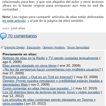
relacionado para leer, y que son alejados del autor y otros lectores
afines en la fuente original para enriquecer aun más su sed de
curiosidad...
Nota:
Las reglas para compartir artículos de eliax están delineadas
en este artículo
, y al pie de la página de eliax también.
autor:
josé elías
70 comentarios
Derecho Digital
,
Educación
,
Opinión / Análisis
,
Tecno-Seguridad
Previamente en eliax:
Noticias de eliax en la Radio y TV siendo copiadas textualmente
(
ago 6, 2008)
Eliax siendo plagiado en otros blogs
( ene 20, 2009)
¿No les da vergüenza hacer comentarios con múltiples usuarios?
(
mar 27, 2009)
Pregunta a eliax: ¿Qué es un Troll en Internet?
( may 22, 2009)
Opinión: Pronto nuestra reputación y credibilidad estarán ligadas a
identidades Web
( nov 2, 2009)
Como comentar en eliax (tenía que suceder...)
( may 12, 2010)
Los 18 distintos tipos de lectores de blogs, foros y redes sociales
(
mar 12, 2012)
Los artículos de eliax continúan siendo plagiados en Taringa y
otros portales
( jun 23, 2012)