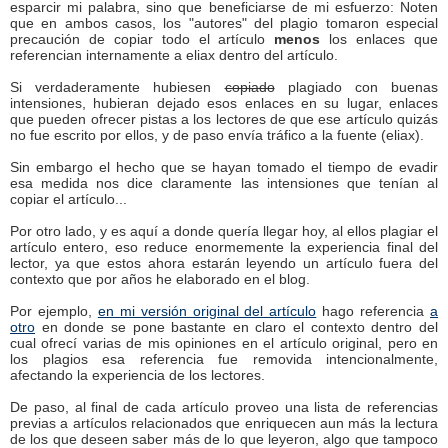
esparcir mi palabra, sino que beneficiarse de mi esfuerzo: Noten
que en ambos casos, los "autores" del plagio tomaron especial
precaución de copiar todo el artículo
menos
los enlaces que
referencian internamente a eliax dentro del artículo.
Si verdaderamente hubiesen
copiado
plagiado con buenas
intensiones, hubieran dejado esos enlaces en su lugar, enlaces
que pueden ofrecer pistas a los lectores de que ese artículo quizás
no fue escrito por ellos, y de paso envía tráfico a la fuente (eliax).
Sin embargo el hecho que se hayan tomado el tiempo de evadir
esa medida nos dice claramente las intensiones que tenían al
copiar el artículo...
Por otro lado, y es aquí a donde quería llegar hoy, al ellos plagiar el
artículo entero, eso reduce enormemente la experiencia final del
lector, ya que estos ahora estarán leyendo un artículo fuera del
contexto que por años he elaborado en el blog.
Por ejemplo,
en mi versión original del artículo
hago referencia
a
otro
en donde se pone bastante en claro el contexto dentro del
cual ofrecí varias de mis opiniones en el artículo original, pero en
los plagios esa referencia fue removida intencionalmente,
afectando la experiencia de los lectores.
De paso, al final de cada artículo proveo una lista de referencias
previas a artículos relacionados que enriquecen aun más la lectura
de los que deseen saber más de lo que leyeron, algo que tampoco