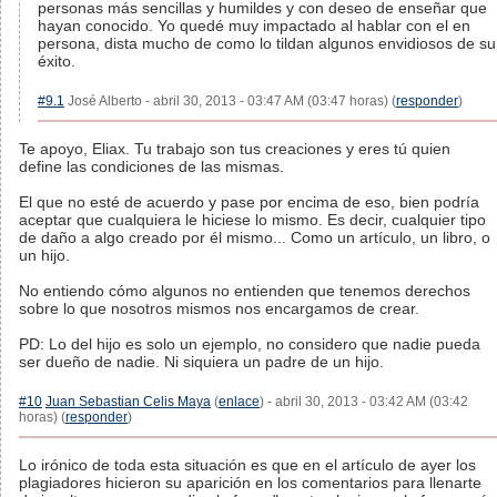
personas más sencillas y humildes y con deseo de enseñar que
hayan conocido. Yo quedé muy impactado al hablar con el en
persona, dista mucho de como lo tildan algunos envidiosos de su
éxito.
#9.1
José Alberto - abril 30, 2013 - 03:47 AM (03:47 horas) (
responder
)
Te apoyo, Eliax. Tu trabajo son tus creaciones y eres tú quien
define las condiciones de las mismas.
El que no esté de acuerdo y pase por encima de eso, bien podría
aceptar que cualquiera le hiciese lo mismo. Es decir, cualquier tipo
de daño a algo creado por él mismo... Como un artículo, un libro, o
un hijo.
No entiendo cómo algunos no entienden que tenemos derechos
sobre lo que nosotros mismos nos encargamos de crear.
PD: Lo del hijo es solo un ejemplo, no considero que nadie pueda
ser dueño de nadie. Ni siquiera un padre de un hijo.
#10
Juan Sebastian Celis Maya
(
enlace
) - abril 30, 2013 - 03:42 AM (03:42
horas) (
responder
)
Lo irónico de toda esta situación es que en el artículo de ayer los
plagiadores hicieron su aparición en los comentarios para llenarte