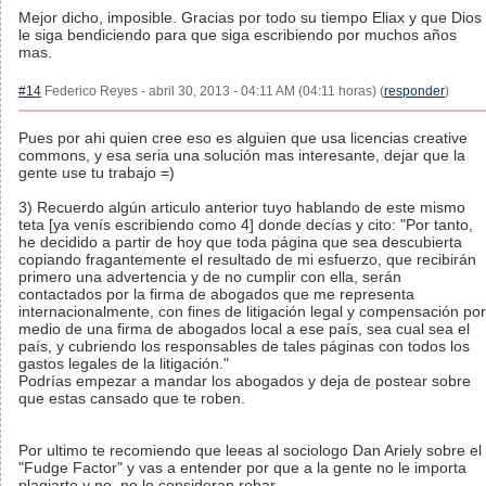
Mejor dicho, imposible. Gracias por todo su tiempo Eliax y que Dios
le siga bendiciendo para que siga escribiendo por muchos años
mas.
#14
Federico Reyes - abril 30, 2013 - 04:11 AM (04:11 horas) (
responder
)
Pues por ahi quien cree eso es alguien que usa licencias creative
commons, y esa seria una solución mas interesante, dejar que la
gente use tu trabajo =)
3) Recuerdo algún articulo anterior tuyo hablando de este mismo
teta [ya venís escribiendo como 4] donde decías y cito: "Por tanto,
he decidido a partir de hoy que toda página que sea descubierta
copiando fragantemente el resultado de mi esfuerzo, que recibirán
primero una advertencia y de no cumplir con ella, serán
contactados por la firma de abogados que me representa
internacionalmente, con fines de litigación legal y compensación por
medio de una firma de abogados local a ese país, sea cual sea el
país, y cubriendo los responsables de tales páginas con todos los
gastos legales de la litigación."
Podrías empezar a mandar los abogados y deja de postear sobre
que estas cansado que te roben.
Por ultimo te recomiendo que leeas al sociologo Dan Ariely sobre el
"Fudge Factor" y vas a entender por que a la gente no le importa
plagiarte y no, no lo consideran robar.