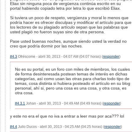
Eliax sin ninguna poca de vergüenza continúa escrito en su
portal habiendo copiado letra por letra lo que escribió Eliax.
Si tuviera un poco de respeto, vergüenza y moral lo menos que
podría hacer es ofrecer disculpas y modificar el artículo para que
los lectores de su plagiado artículo sepan que las palabras que
usted plagió no fueron suyas sino de otra persona.
Pase usted buenas noches, aunque siendo usted la verdad no
creo que podría dormir por las noches.
#4.3
Ofréscome - abril 30, 2013 - 04:07 AM (04:07 horas) (
responder
)
No es su portal, es un foro con miles de miembros, los cuales
de forma desinteresada postean temas de interés en dichas
categorías, así como usan las otras para charlas todo tipo de
temas, cosa distinta si hubiera posteado el artículo en su blog
personal, ahí si, pero una cosa es una cosa, y otra cosa, es
otra cosa.
#4.3.1
Johan - abril 30, 2013 - 04:49 AM (04:49 horas) (
responder
)
y este no era el que no iva a entrar a leer mas por aca??? lol
#4.4
Julio Ducos - abril 30, 2013 - 04:25 AM (04:25 horas) (
responder
)