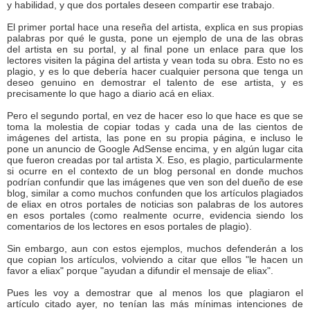
y habilidad, y que dos portales deseen compartir ese trabajo.
El primer portal hace una reseña del artista, explica en sus propias
palabras por qué le gusta, pone un ejemplo de una de las obras
del artista en su portal, y al final pone un enlace para que los
lectores visiten la página del artista y vean toda su obra. Esto no es
plagio, y es lo que debería hacer cualquier persona que tenga un
deseo genuino en demostrar el talento de ese artista, y es
precisamente lo que hago a diario acá en eliax.
Pero el segundo portal, en vez de hacer eso lo que hace es que se
toma la molestia de copiar todas y cada una de las cientos de
imágenes del artista, las pone en su propia página, e incluso le
pone un anuncio de Google AdSense encima, y en algún lugar cita
que fueron creadas por tal artista X. Eso, es plagio, particularmente
si ocurre en el contexto de un blog personal en donde muchos
podrían confundir que las imágenes que ven son del dueño de ese
blog, similar a como muchos confunden que los artículos plagiados
de eliax en otros portales de noticias son palabras de los autores
en esos portales (como realmente ocurre, evidencia siendo los
comentarios de los lectores en esos portales de plagio).
Sin embargo, aun con estos ejemplos, muchos defenderán a los
que copian los artículos, volviendo a citar que ellos "le hacen un
favor a eliax" porque "ayudan a difundir el mensaje de eliax".
Pues les voy a demostrar que al menos los que plagiaron el
artículo citado ayer, no tenían las más mínimas intenciones de