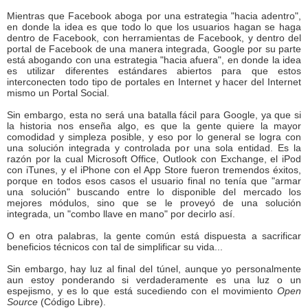
Mientras que Facebook aboga por una estrategia "hacia adentro",
en donde la idea es que todo lo que los usuarios hagan se haga
dentro de Facebook, con herramientas de Facebook, y dentro del
portal de Facebook de una manera integrada, Google por su parte
está abogando con una estrategia "hacia afuera", en donde la idea
es utilizar diferentes estándares abiertos para que estos
interconecten todo tipo de portales en Internet y hacer del Internet
mismo un Portal Social.
Sin embargo, esta no será una batalla fácil para Google, ya que si
la historia nos enseña algo, es que la gente quiere la mayor
comodidad y simpleza posible, y eso por lo general se logra con
una solución integrada y controlada por una sola entidad. Es la
razón por la cual Microsoft Office, Outlook con Exchange, el iPod
con iTunes, y el iPhone con el App Store fueron tremendos éxitos,
porque en todos esos casos el usuario final no tenía que "armar
una solución" buscando entre lo disponible del mercado los
mejores módulos, sino que se le proveyó de una solución
integrada, un "combo llave en mano" por decirlo así.
O en otra palabras, la gente común está dispuesta a sacrificar
beneficios técnicos con tal de simplificar su vida...
Sin embargo, hay luz al final del túnel, aunque yo personalmente
aun estoy ponderando si verdaderamente es una luz o un
espejismo, y es lo que está sucediendo con el movimiento
Open
Source
(Código Libre).