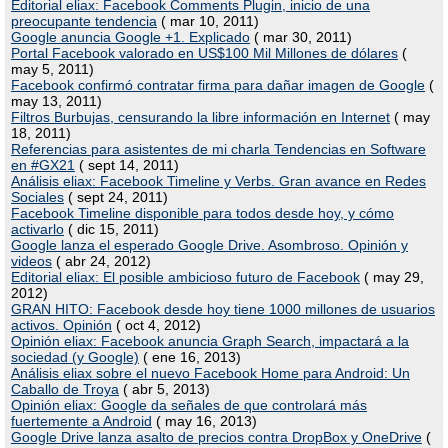
Editorial eliax: Facebook Comments Plugin, inicio de una
preocupante tendencia
( mar 10, 2011)
Google anuncia Google +1. Explicado
( mar 30, 2011)
Portal Facebook valorado en US$100 Mil Millones de dólares
(
may 5, 2011)
Facebook confirmó contratar firma para dañar imagen de Google
(
may 13, 2011)
Filtros Burbujas, censurando la libre información en Internet
( may
18, 2011)
Referencias para asistentes de mi charla Tendencias en Software
en #GX21
( sept 14, 2011)
Análisis eliax: Facebook Timeline y Verbs. Gran avance en Redes
Sociales
( sept 24, 2011)
Facebook Timeline disponible para todos desde hoy, y cómo
activarlo
( dic 15, 2011)
Google lanza el esperado Google Drive. Asombroso. Opinión y
videos
( abr 24, 2012)
Editorial eliax: El posible ambicioso futuro de Facebook
( may 29,
2012)
GRAN HITO: Facebook desde hoy tiene 1000 millones de usuarios
activos. Opinión
( oct 4, 2012)
Opinión eliax: Facebook anuncia Graph Search, impactará a la
sociedad (y Google)
( ene 16, 2013)
Análisis eliax sobre el nuevo Facebook Home para Android: Un
Caballo de Troya
( abr 5, 2013)
Opinión eliax: Google da señales de que controlará más
fuertemente a Android
( may 16, 2013)
Google Drive lanza asalto de precios contra DropBox y OneDrive
(