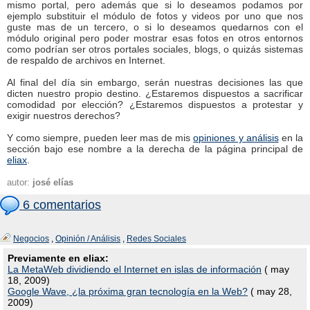
mismo portal, pero además que si lo deseamos podamos por
ejemplo substituir el módulo de fotos y videos por uno que nos
guste mas de un tercero, o si lo deseamos quedarnos con el
módulo original pero poder mostrar esas fotos en otros entornos
como podrían ser otros portales sociales, blogs, o quizás sistemas
de respaldo de archivos en Internet.
Al final del día sin embargo, serán nuestras decisiones las que
dicten nuestro propio destino. ¿Estaremos dispuestos a sacrificar
comodidad por elección? ¿Estaremos dispuestos a protestar y
exigir nuestros derechos?
Y como siempre, pueden leer mas de mis
opiniones y análisis
en la
sección bajo ese nombre a la derecha de la página principal de
eliax
.
autor:
josé elías
6 comentarios
Negocios
,
Opinión / Análisis
,
Redes Sociales
Previamente en eliax:
La MetaWeb dividiendo el Internet en islas de información
( may
18, 2009)
Google Wave, ¿la próxima gran tecnología en la Web?
( may 28,
2009)