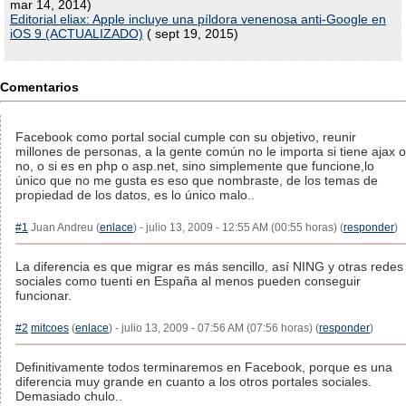
mar 14, 2014)
Editorial eliax: Apple incluye una píldora venenosa anti-Google en
iOS 9 (ACTUALIZADO)
( sept 19, 2015)
Comentarios
Facebook como portal social cumple con su objetivo, reunir
millones de personas, a la gente común no le importa si tiene ajax o
no, o si es en php o asp.net, sino simplemente que funcione,lo
único que no me gusta es eso que nombraste, de los temas de
propiedad de los datos, es lo único malo..
#1
Juan Andreu (
enlace
) - julio 13, 2009 - 12:55 AM (00:55 horas) (
responder
)
La diferencia es que migrar es más sencillo, así NING y otras redes
sociales como tuenti en España al menos pueden conseguir
funcionar.
#2
mitcoes
(
enlace
) - julio 13, 2009 - 07:56 AM (07:56 horas) (
responder
)
Definitivamente todos terminaremos en Facebook, porque es una
diferencia muy grande en cuanto a los otros portales sociales.
Demasiado chulo..