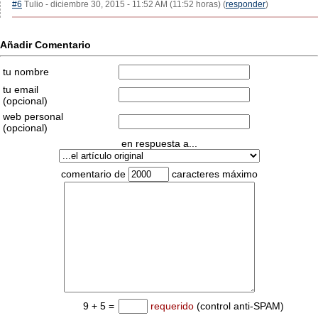
#6
Tulio - diciembre 30, 2015 - 11:52 AM (11:52 horas) (
responder
)
Añadir Comentario
tu nombre
tu email
(opcional)
web personal
(opcional)
en respuesta a...
comentario de
caracteres máximo
9 + 5 =
requerido
(control anti-SPAM)