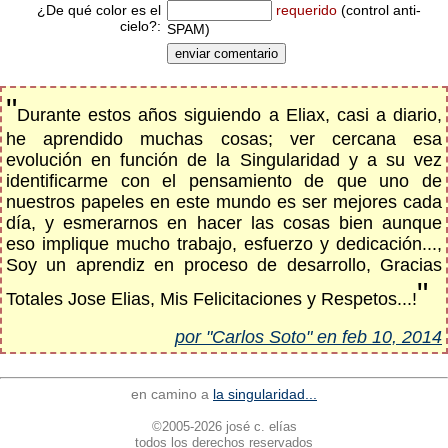
¿De qué color es el
requerido
(control anti-
cielo?:
SPAM)
"
Durante estos años siguiendo a Eliax, casi a diario,
he aprendido muchas cosas; ver cercana esa
evolución en función de la Singularidad y a su vez
identificarme con el pensamiento de que uno de
nuestros papeles en este mundo es ser mejores cada
día, y esmerarnos en hacer las cosas bien aunque
eso implique mucho trabajo, esfuerzo y dedicación...,
Soy un aprendiz en proceso de desarrollo, Gracias
"
Totales Jose Elias , Mis Felicitaciones y Respetos...!
por "Carlos Soto" en feb 10, 2014
en camino a
la singularidad...
©2005-2026 josé c. elías
todos los derechos reservados