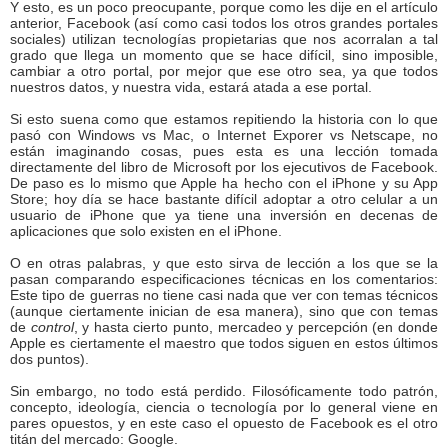
Y esto, es un poco preocupante, porque como les dije en el artículo
anterior, Facebook (así como casi todos los otros grandes portales
sociales) utilizan tecnologías propietarias que nos acorralan a tal
grado que llega un momento que se hace difícil, sino imposible,
cambiar a otro portal, por mejor que ese otro sea, ya que todos
nuestros datos, y nuestra vida, estará atada a ese portal.
Si esto suena como que estamos repitiendo la historia con lo que
pasó con Windows vs Mac, o Internet Exporer vs Netscape, no
están imaginando cosas, pues esta es una lección tomada
directamente del libro de Microsoft por los ejecutivos de Facebook.
De paso es lo mismo que Apple ha hecho con el iPhone y su App
Store; hoy día se hace bastante difícil adoptar a otro celular a un
usuario de iPhone que ya tiene una inversión en decenas de
aplicaciones que solo existen en el iPhone.
O en otras palabras, y que esto sirva de lección a los que se la
pasan comparando especificaciones técnicas en los comentarios:
Este tipo de guerras no tiene casi nada que ver con temas técnicos
(aunque ciertamente inician de esa manera), sino que con temas
de
control
, y hasta cierto punto, mercadeo y percepción (en donde
Apple es ciertamente el maestro que todos siguen en estos últimos
dos puntos).
Sin embargo, no todo está perdido. Filosóficamente todo patrón,
concepto, ideología, ciencia o tecnología por lo general viene en
pares opuestos, y en este caso el opuesto de Facebook es el otro
titán del mercado: Google.