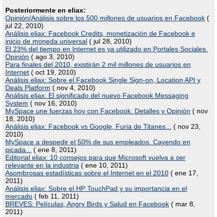
Posteriormente en eliax:
Opinión/Análisis sobre los 500 millones de usuarios en Facebook
(
jul 22, 2010)
Análisis eliax: Facebook Credits, monetización de Facebook e
inicio de moneda universal
( jul 28, 2010)
El 23% del tiempo en Internet es ya utilizado en Portales Sociales.
Opinión
( ago 3, 2010)
Para finales del 2010, existirán 2 mil millones de usuarios en
Internet
( oct 19, 2010)
Análisis eliax: Sobre el Facebook Single Sign-on, Location API y
Deals Platform
( nov 4, 2010)
Análisis eliax: El significado del nuevo Facebook Messaging
System
( nov 16, 2010)
MySpace une fuerzas hoy con Facebook. Detalles y Opinión
( nov
18, 2010)
Análisis eliax: Facebook vs Google, Furia de Titanes...
( nov 23,
2010)
MySpace a despedir el 50% de sus empleados. Cayendo en
picada...
( ene 8, 2011)
Editorial eliax: 10 consejos para que Microsoft vuelva a ser
relevante en la industria
( ene 10, 2011)
Asombrosas estadísticas sobre el Internet en el 2010
( ene 17,
2011)
Análisis eliax: Sobre el HP TouchPad y su importancia en el
mercado
( feb 11, 2011)
BREVES: Películas, Angry Birds y Salud en Facebook
( mar 8,
2011)