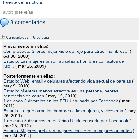
Fuente de la noticia
autor:
josé elías
8 comentarios
Curiosidades
,
Psicología
Previamente en eliax:
Comprobado: Si eres mujer viste de rojo para atraer hombres...
(
oct 30, 2008)
Estudio: Las mujeres sí son atraídas a hombres con autos de
lujo...
( mar 26, 2009)
Posteriormente en eliax:
Estudio: Web, email y celulares afectando vida sexual de parejas
(
may 9, 2010)
Estudio: Mientras menos atractiva es una persona, peores
sentencias en cortes
( may 19, 2010)
1 de cada 5 divorcios en los EEUU causado por Facebook
( mar 1,
2011)
Estudio: Lo que atrae los hombres a las mujeres, y viceversa
( may
26, 2011)
1 de cada 3 divorcios en el Reino Unido causado por Facebook
(
ene 25, 2012)
Estudio: Mujeres prefieren mejores cocineros a mejores amantes
(
mar 24, 2012)