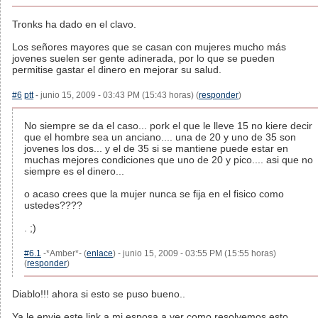
Tronks ha dado en el clavo.
Los señores mayores que se casan con mujeres mucho más
jovenes suelen ser gente adinerada, por lo que se pueden
permitise gastar el dinero en mejorar su salud.
#6
ptt
- junio 15, 2009 - 03:43 PM (15:43 horas) (
responder
)
No siempre se da el caso... pork el que le lleve 15 no kiere decir
que el hombre sea un anciano.... una de 20 y uno de 35 son
jovenes los dos... y el de 35 si se mantiene puede estar en
muchas mejores condiciones que uno de 20 y pico.... asi que no
siempre es el dinero...
o acaso crees que la mujer nunca se fija en el fisico como
ustedes????
. ;)
#6.1
-*Amber*- (
enlace
) - junio 15, 2009 - 03:55 PM (15:55 horas)
(
responder
)
Diablo!!! ahora si esto se puso bueno..
Ya le envie este link a mi esposa a ver como resolvemos esto.