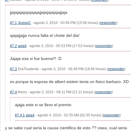
jjajajajajajajajajajjajajajajajajjaja
#7.1
JrussoC
- agosto 3, 2010 - 03:56 PM (15:56 horas) (
responder
)
ajajajjajja nunca falta el chiste del dia!
#7.2
axia4
- agosto 3, 2010 - 05:53 PM (17:53 horas) (
responder
)
Jajaja esa si fue buena!!! :D
#7.3
DraTiradente - agosto 3, 2010 - 06:49 PM (18:49 horas) (
responder
)
es porque la esposa de albert eistein tenia un fisico barbaro..XD
#7.4
therry - agosto 3, 2010 - 09:11 PM (21:11 horas) (
responder
)
ajajja este si se llevo el premio
#7.4.1
axia4
- agosto 4, 2010 - 02:35 AM (02:35 horas) (
responder
)
y se sabe cual seria la causa cientifica de esto ?? osea, cual seria