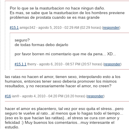
Por lo que se la masturbacion no hace ningun daño.
Es mas, se sabe que la masturbacion de los hombres previene
problemas de prostata cuando se es mas grande
#15.1
amigo342 - agosto 5, 2010 - 02:29 AM (02:29 horas) (
responder
)
seguro?
de todas formas debo dejarlo
por favor borren mi comentario que me da pena... XD...
#15.1.1
therry - agosto 6, 2010 - 08:57 PM (20:57 horas) (
responder
)
las ratas no hacen el amor, tienen sexo, interpolando esto a los
humanos, entonces tener sexo deberia promover los mismos
resultados, y no necesariamente hacer el amor, no creen?
#16
ian® - agosto 4, 2010 - 04:20 PM (16:20 horas) (
responder
)
hacer el amor es placentero, tal vez por eso quita el stress...pero
seguro te vuelve al rato...al menos que lo hagas todo el tiempo...
(eso es lo que hacian las ratitas)...el stress se cura con amor y
felicidad :) Muy buenos los comentarios...muy interesante el
estudio.