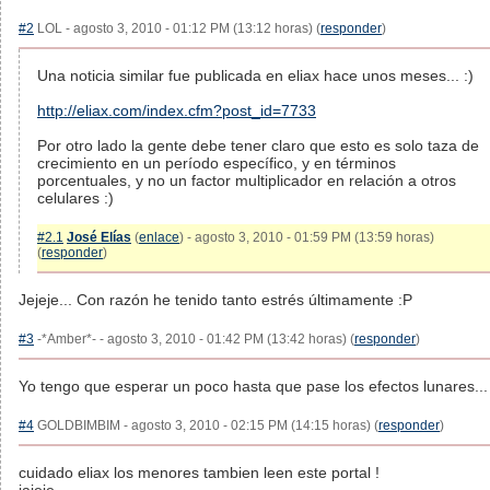
#2
LOL - agosto 3, 2010 - 01:12 PM (13:12 horas) (
responder
)
Una noticia similar fue publicada en eliax hace unos meses... :)
http://eliax.com/index.cfm?post_id=7733
Por otro lado la gente debe tener claro que esto es solo taza de
crecimiento en un período específico, y en términos
porcentuales, y no un factor multiplicador en relación a otros
celulares :)
#2.1
José Elías
(
enlace
) - agosto 3, 2010 - 01:59 PM (13:59 horas)
(
responder
)
Jejeje... Con razón he tenido tanto estrés últimamente :P
#3
-*Amber*- - agosto 3, 2010 - 01:42 PM (13:42 horas) (
responder
)
Yo tengo que esperar un poco hasta que pase los efectos lunares...
#4
GOLDBIMBIM - agosto 3, 2010 - 02:15 PM (14:15 horas) (
responder
)
cuidado eliax los menores tambien leen este portal !