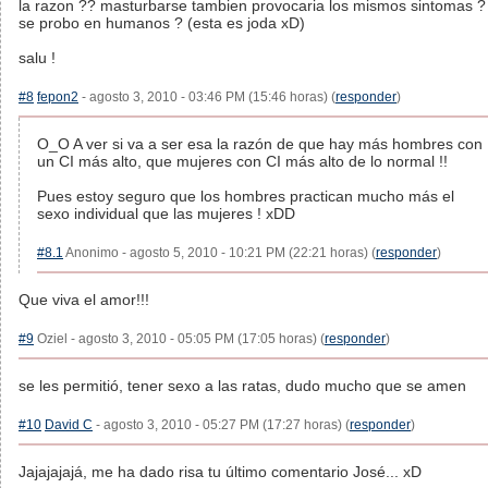
la razon ?? masturbarse tambien provocaria los mismos sintomas ?
se probo en humanos ? (esta es joda xD)
salu !
#8
fepon2
- agosto 3, 2010 - 03:46 PM (15:46 horas) (
responder
)
O_O A ver si va a ser esa la razón de que hay más hombres con
un CI más alto, que mujeres con CI más alto de lo normal !!
Pues estoy seguro que los hombres practican mucho más el
sexo individual que las mujeres ! xDD
#8.1
Anonimo - agosto 5, 2010 - 10:21 PM (22:21 horas) (
responder
)
Que viva el amor!!!
#9
Oziel - agosto 3, 2010 - 05:05 PM (17:05 horas) (
responder
)
se les permitió, tener sexo a las ratas, dudo mucho que se amen
#10
David C
- agosto 3, 2010 - 05:27 PM (17:27 horas) (
responder
)
Jajajajajá, me ha dado risa tu último comentario José... xD