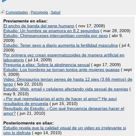
Curiosidades
,
Psicología
,
Salud
Previamente en eliax:
El ancho de banda del pene humano
( nov 17, 2008)
Estudio: Un hombre se enamora en 8.2 segundos
( mar 28, 2009)
Estudio: Chimpanceses intercambian comida por sexo
( abr 9,
2009)
Estudio: Tener sexo a diario aumenta la fertilidad masculina
( jul 4,
2009)
Por primera vez crean espermatozoides de manera artificial en
laboratorio
( jul 14, 2009)
Pregunta a eliax: Sobre la abstinencia sexual
( ago 17, 2009)
Estudio: Los hombres se tornan tontos ante mujeres guapas
( sept
5, 2009)
Video: Dinosaurios tenían penes de hasta 12 pies (3.66 metros) de
largo
( feb 22, 2010)
Estudio: Web, email y celulares afectando vida sexual de parejas
(
may 9, 2010)
¿Por qué reemplazarías el acto de hacer el amor? He aquí
resultados de encuesta
( jun 15, 2010)
Resultado de Estudio: ¿Con qué frecuencia desearías hacer el
amor?
( jun 21, 2010)
Posteriormente en eliax:
Estudio revela que la calidad visual de un video es irrelevante si
uno lo disfruta
( ago 14, 2010)