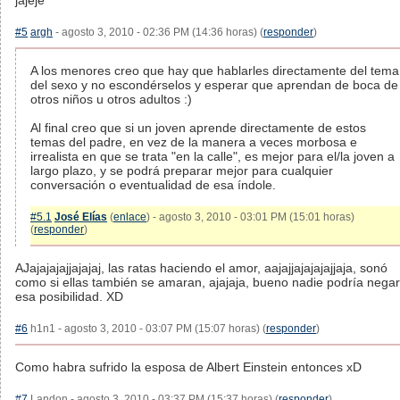
jajeje
#5
argh
- agosto 3, 2010 - 02:36 PM (14:36 horas) (
responder
)
A los menores creo que hay que hablarles directamente del tema
del sexo y no escondérselos y esperar que aprendan de boca de
otros niños u otros adultos :)
Al final creo que si un joven aprende directamente de estos
temas del padre, en vez de la manera a veces morbosa e
irrealista en que se trata "en la calle", es mejor para el/la joven a
largo plazo, y se podrá preparar mejor para cualquier
conversación o eventualidad de esa índole.
#5.1
José Elías
(
enlace
) - agosto 3, 2010 - 03:01 PM (15:01 horas)
(
responder
)
AJajajajajjajajaj, las ratas haciendo el amor, aajajjajajajajjaja, sonó
como si ellas también se amaran, ajajaja, bueno nadie podría negar
esa posibilidad. XD
#6
h1n1 - agosto 3, 2010 - 03:07 PM (15:07 horas) (
responder
)
Como habra sufrido la esposa de Albert Einstein entonces xD
#7
Landon - agosto 3, 2010 - 03:37 PM (15:37 horas) (
responder
)