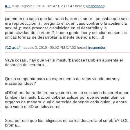
#11
Miky - agosto 3, 2010 - 05:47 PM (17:47 horas) (
responder
)
jummmm no sabia que las ratas hacian el amor , pensaba que solo
era reproduccion ;) , pregunto eliax en caso contrario la abstiencia
sexual ,puede provocar disminicion en el desarrollo y la
productividad del cerebro?, bueno gente leer y estudiar no son las
unicas formas de desarrollar la mente bueno a foll....!!
#12
axia4
- agosto 3, 2010 - 05:52 PM (17:52 horas) (
responder
)
Vaya cosas , hay que ver si masturbandose tambien aumenta el
desarollo del cerebro...
Quien se apunta para un experimento de ratas viendo porno y
masturbandose?
xDD ahora fuera de broma yo creo que no solo seria hacer el amor,
tambien la masturbacion deberia aplicar por que se estimulan los
organos de manera igual o parecida depende cada quien, y ahora
que viene el 3D en televisores...
Sera por eso que los religiosos no se les desarolla el cerebro? LOL,
broma...