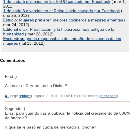
1 de cada 5 divorcios en los EEUU causado por Facebook
( mar 1,
2011)
1 de cada 3 divorcios en el Reino Unido causado por Facebook
(
ene 25, 2012)
Estudio: Mujeres prefieren mejores cocineros a mejores amantes
(
mar 24, 2012)
Editorial eliax: Prostitución, y la hipocresía más antigua de la
humanidad
( mar 28, 2012)
Encuentran genes responsables del tamaño de los senos de las
mujeres
( jul 13, 2012)
Comentarios
First :)
A crecer el Cerebro se ha Dicho !!
#1
jorge (
enlace
) - agosto 3, 2010 - 01:08 PM (13:08 horas) (
responder
)
Segundo :)
Elias, para cuando vas a publicar la noticia del crecimiento de 886%
de Android?
Y que se le pasó en cuota de mercado al iphone?