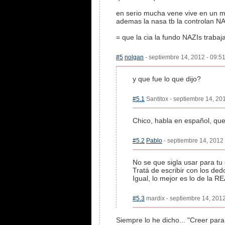
en serio mucha vene vive en un 
ademas la nasa tb la controlan 
= que la cia la fundo NAZIs trab
#5
nolgan
- septiembre 14, 2012 - 09:51
y que fue lo que dijo?
#5.1
Santitox - septiembre 14, 201
Chico, habla en español, que
#5.2
Pablo
- septiembre 14, 2012 
No se que sigla usar para t
Tratá de escribir con los ded
Igual, lo mejor es lo de la 
#5.3
mardix - septiembre 14, 2012
Siempre lo he dicho... "Creer para