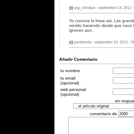
#8
arg_christian - septiembre 14, 2012 -
Yo conocia la frase asi: Las gra
venido haciendo desde que nace la
ignoren aun...
#9
pecblenda - septiembre 16, 2012 - 08
Añadir Comentario
tu nombre
tu email
(opcional)
web personal
(opcional)
en respues
comentario de