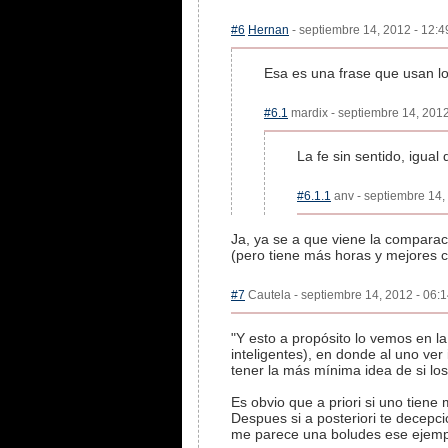
#6
Hernan
- septiembre 14, 2012 - 12:4
Esa es una frase que usan los 
#6.1
mardix - septiembre 14, 2012
La fe sin sentido, igua
#6.1.1
anv - septiembre 14,
Ja, ya se a que viene la comparaci
(pero tiene más horas y mejores c
#7
Cautela - septiembre 14, 2012 - 06:1
"Y esto a propósito lo vemos en 
inteligentes), en donde al uno ver
tener la más mínima idea de si lo
Es obvio que a priori si uno tiene 
Despues si a posteriori te decepci
me parece una boludes ese ejemp