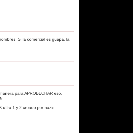
ombres. Si la comercial es guapa, la
tal manera para APROBECHAR eso,
a
utlra 1 y 2 creado por nazis