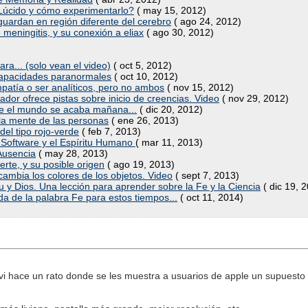
Lúcido y cómo experimentarlo?
( may 15, 2012)
uardan en región diferente del cerebro
( ago 24, 2012)
 meningitis, y su conexión a eliax
( ago 30, 2012)
ra... (solo vean el video)
( oct 5, 2012)
capacidades paranormales
( oct 10, 2012)
atía o ser analíticos, pero no ambos
( nov 15, 2012)
dor ofrece pistas sobre inicio de creencias. Video
( nov 29, 2012)
ue el mundo se acaba mañana...
( dic 20, 2012)
la mente de las personas
( ene 26, 2013)
el tipo rojo-verde
( feb 7, 2013)
re Software y el Espíritu Humano
( mar 11, 2013)
 Ausencia
( may 28, 2013)
rte, y su posible origen
( ago 19, 2013)
ambia los colores de los objetos. Video
( sept 7, 2013)
aku y Dios. Una lección para aprender sobre la Fe y la Ciencia
( dic 19, 
ida de la palabra Fe para estos tiempos...
( oct 11, 2014)
vi hace un rato donde se les muestra a usuarios de apple un supuesto