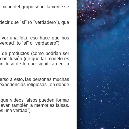
la mitad del grupo sencillamente se
ecir que "sí" (o "verdadero"), que
o ver una foto, eso hace que nos
rdad" (o "sí" o "verdadero").
s de productos (como podrían ser
a conclusión (de que tal modelo es
incluso de lo que significan en la
erso a esto, las personas muchas
experiencias religiosas" en donde
que videos falsos pueden formar
llevan también a memorias falsas,
es una verdad").