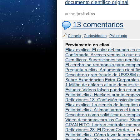
documento científico original
autor:
josé elías
13 comentarios
Ciencia
,
Curiosidades
,
Psicología
Previamente en eliax:
Eliax explica: El color del mundo es
Confirmado: A veces vemos lo que esp
Científicos: Superticiones son genéti
El cerebro se reorganiza para compen
Pregunta a eliax: Argumentos científic
Descubren gran fraude de US$38M con 
Sobre Experiencias Extra-Corporales y
1 Millón de dólares al que demuestr
Estudio: Videos falsos pueden crear 
Editorial eliax: Hackers pronto empe
Reflexiones 18: Confusión psicológica
Eliax explica: La ciencia de Inception 
Editorial eliax: Al imaginarnos el futu
Descubren como solidificar o reempl
Video desenmascara los Gurus, Sha
GRAN HITO: Logran controlar memorias
Reflexiones 28: El DreamCorder...
( o
Editorial eliax: Cómo lavar la mente 
Editorial eliax: Sobre la conexión en