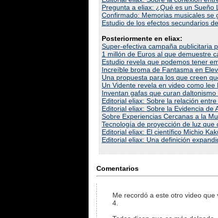
Pregunta a eliax: ¿Qué es un Sueño 
Confirmado: Memorias musicales se g
Estudio de los efectos secundarios de
Posteriormente en eliax:
Super-efectiva campaña publicitaria pa
1 millón de Euros al que demuestre 
Estudio revela que podemos tener emp
Increíble broma de Fantasma en Eleva
Una propuesta para los que creen q
Un Vidente revela en video como lee 
Inventan gafas que curan daltonismo d
Editorial eliax: Sobre la relación ent
Editorial eliax: Sobre la Evidencia de
Sobre Experiencias Cercanas a la Mue
Tecnología de proyección de luz que c
Editorial eliax: El científico Michio K
Editorial eliax: Una definición expand
Comentarios
Me recordó a este otro video que 
4.