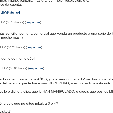
ás liviano, pantalla más grande, mejor resolución, etc.
 se da cuenta.
=rdIWKytq_q4
 AM (03:15 horas) (
responder
)
s sencillo: pon una comercial que venda un producto a una serie de h
á mucho más ;)
 AM (04:24 horas) (
responder
)
 gente de mente débil
01 AM (06:01 horas) (
responder
)
o lo saben desde hace AÑOS, y la invencion de la TV se diseño de 
o del cerebro que te hace mas RECEPTIVO, a esto añadidle esta notici
s le e dicho a eliax que le HAN MANIPULADO, o creeis que ees los MK 
80, creeis que no eitee mkultra 3 o 4?
biskot?