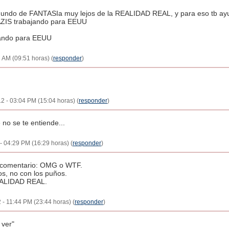
mundo de FANTASIa muy lejos de la REALIDAD REAL, y para eso tb ayu
NAZIS trabajando para EEUU
ajando para EEUU
 AM (09:51 horas) (
responder
)
2 - 03:04 PM (15:04 horas) (
responder
)
 no se te entiende...
- 04:29 PM (16:29 horas) (
responder
)
u comentario: OMG o WTF.
os, no con los puños.
REALIDAD REAL.
 - 11:44 PM (23:44 horas) (
responder
)
 ver"