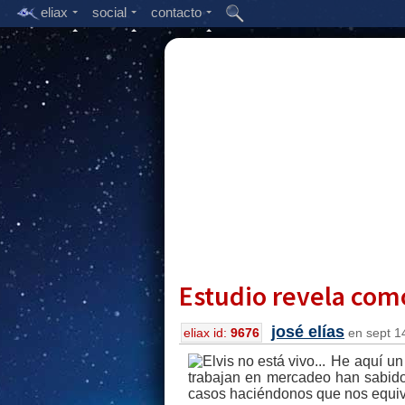
eliax
social
contacto
Estudio revela com
josé elías
eliax id:
9676
en sept 14
He aquí un
trabajan en mercadeo han sabido 
casos haciéndonos que nos equi