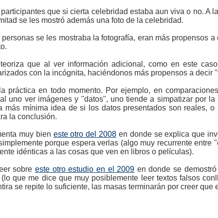
 participantes que si cierta celebridad estaba aun viva o no. A 
a mitad se les mostró además una foto de la celebridad.
 personas se les mostraba la fotografía, eran más propensos a d
to.
eoriza que al ver información adicional, como en este cas
izados con la incógnita, haciéndonos más propensos a decir "ve
la práctica en todo momento. Por ejemplo, en comparacione
 al uno ver imágenes y "datos", uno tiende a simpatizar por l
la más mínima idea de si los datos presentados son reales, o 
ara la conclusión.
ementa muy bien
este otro del 2008
en donde se explica que inv
simplemente porque espera verlas (algo muy recurrente entre "
nte idénticas a las cosas que ven en libros o películas).
eer sobre
este otro estudio en el 2009
en donde se demostró 
(lo que me dice que muy posiblemente leer textos falsos con
ira se repite lo suficiente, las masas terminarán por creer que 