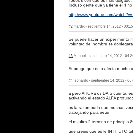
Todos dicen que es más delgado, m
Incluso gente que ya tiene el 4 no
http://www.youtube.com/watch?v
#2
mardix - septiembre 14, 2012 - 03:15
Se puede hacer un experimento má
voluntad del hombre se doblegar
#3
Manuel - septiembre 14, 2012 - 04:24
Supongo que esto afecta mucho a
#4
leonardo - septiembre 14, 2012 - 06:
a pero AHORa os DAIS cuenta, es
activando el estado ALFA profund
es la razon porla que muchas vece
trabajando para eeuu
el mkultra 2 termino ne principio 
que creeis que es le INTITUTO ta