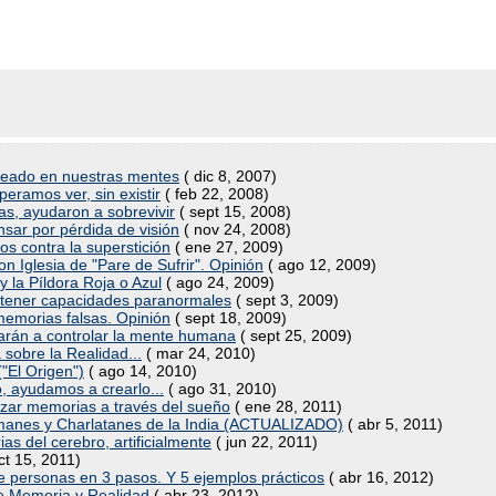
 creado en nuestras mentes
( dic 8, 2007)
eramos ver, sin existir
( feb 22, 2008)
cas, ayudaron a sobrevivir
( sept 15, 2008)
sar por pérdida de visión
( nov 24, 2008)
os contra la superstición
( ene 27, 2009)
Iglesia de "Pare de Sufrir". Opinión
( ago 12, 2009)
 la Píldora Roja o Azul
( ago 24, 2009)
e tener capacidades paranormales
( sept 3, 2009)
memorias falsas. Opinión
( sept 18, 2009)
zarán a controlar la mente humana
( sept 25, 2009)
 sobre la Realidad...
( mar 24, 2010)
("El Origen")
( ago 14, 2010)
ro, ayudamos a crearlo...
( ago 31, 2010)
azar memorias a través del sueño
( ene 28, 2011)
manes y Charlatanes de la India (ACTUALIZADO)
( abr 5, 2011)
 del cerebro, artificialmente
( jun 22, 2011)
ct 15, 2011)
de personas en 3 pasos. Y 5 ejemplos prácticos
( abr 16, 2012)
tre Memoria y Realidad
( abr 23, 2012)