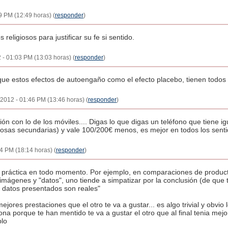
9 PM (12:49 horas) (
responder
)
religiosos para justificar su fe si sentido.
 - 01:03 PM (13:03 horas) (
responder
)
l que estos efectos de autoengaño como el efecto placebo, tienen todos
 2012 - 01:46 PM (13:46 horas) (
responder
)
ón con lo de los móviles.... Digas lo que digas un teléfono que tiene 
osas secundarias) y vale 100/200€ menos, es mejor en todos los senti
4 PM (18:14 horas) (
responder
)
la práctica en todo momento. Por ejemplo, en comparaciones de produc
 imágenes y "datos", uno tiende a simpatizar por la conclusión (de que 
s datos presentados son reales"
mejores prestaciones que el otro te va a gustar... es algo trivial y obvio
ona porque te han mentido te va a gustar el otro que al final tenia mejo
lo