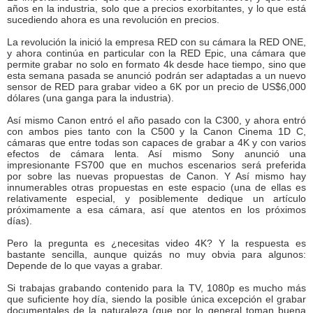
años en la industria, solo que a precios exorbitantes, y lo que está
sucediendo ahora es una revolución en precios.
La revolución la inició la empresa RED con su cámara la RED ONE,
y ahora continúa en particular con la RED Epic, una cámara que
permite grabar no solo en formato 4k desde hace tiempo, sino que
esta semana pasada se anunció podrán ser adaptadas a un nuevo
sensor de RED para grabar video a 6K por un precio de US$6,000
dólares (una ganga para la industria).
Así mismo Canon entró el año pasado con la C300, y ahora entró
con ambos pies tanto con la C500 y la Canon Cinema 1D C,
cámaras que entre todas son capaces de grabar a 4K y con varios
efectos de cámara lenta. Así mismo Sony anunció una
impresionante FS700 que en muchos escenarios será preferida
por sobre las nuevas propuestas de Canon. Y Así mismo hay
innumerables otras propuestas en este espacio (una de ellas es
relativamente especial, y posiblemente dedique un artículo
próximamente a esa cámara, así que atentos en los próximos
días).
Pero la pregunta es ¿necesitas video 4K? Y la respuesta es
bastante sencilla, aunque quizás no muy obvia para algunos:
Depende de lo que vayas a grabar.
Si trabajas grabando contenido para la TV, 1080p es mucho más
que suficiente hoy día, siendo la posible única excepción el grabar
documentales de la naturaleza (que por lo general toman buena