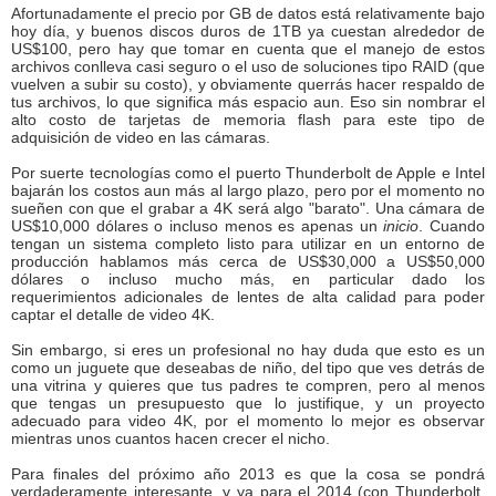
Afortunadamente el precio por GB de datos está relativamente bajo
hoy día, y buenos discos duros de 1TB ya cuestan alrededor de
US$100, pero hay que tomar en cuenta que el manejo de estos
archivos conlleva casi seguro o el uso de soluciones tipo RAID (que
vuelven a subir su costo), y obviamente querrás hacer respaldo de
tus archivos, lo que significa más espacio aun. Eso sin nombrar el
alto costo de tarjetas de memoria flash para este tipo de
adquisición de video en las cámaras.
Por suerte tecnologías como el puerto Thunderbolt de Apple e Intel
bajarán los costos aun más al largo plazo, pero por el momento no
sueñen con que el grabar a 4K será algo "barato". Una cámara de
US$10,000 dólares o incluso menos es apenas un
inicio
. Cuando
tengan un sistema completo listo para utilizar en un entorno de
producción hablamos más cerca de US$30,000 a US$50,000
dólares o incluso mucho más, en particular dado los
requerimientos adicionales de lentes de alta calidad para poder
captar el detalle de video 4K.
Sin embargo, si eres un profesional no hay duda que esto es un
como un juguete que deseabas de niño, del tipo que ves detrás de
una vitrina y quieres que tus padres te compren, pero al menos
que tengas un presupuesto que lo justifique, y un proyecto
adecuado para video 4K, por el momento lo mejor es observar
mientras unos cuantos hacen crecer el nicho.
Para finales del próximo año 2013 es que la cosa se pondrá
verdaderamente interesante, y ya para el 2014 (con Thunderbolt,