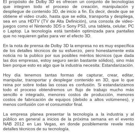
El propósito de Dolby 3D es ofrecen un conjunto de tecnologías
que integren todo el proceso de creación, manipulación y
despliegue de contenido 3D, de inicio a fin. Es decir, desde que se
obtiene el video crudo, hasta que se edita, transporta y despliega,
sea en una HDTV (TV de Alta Definición), una consola de video-
juegos como el Nintendo 3DS o Sony PS3, una tableta, celular, PC
o Laptop. La tecnología está también optimizada para pantallas
que no requieren gafas para ver el efecto 3D.
En la nota de prensa de Dolby 3D la empresa no es muy específica
de los detalles técnicos de su esfuerzo, pero honestamente esta
noticia no la publico por sus posibles méritos técnicos (que dada
las dos empresas, estoy seguro serán bastante sólidos), sino más
bien porque esto es algo que la industria necesita: Estandarización.
Hoy día tenemos tantas formas de capturar, crear, editar,
manipular, transportar y desplegar contenido en 3D, que lo que
reina por sobre todas las cosas es confusión. Si estandarizamos
todo el proceso obtendremos un flujo de trabajo mucho más
sencillo e integrado, menores costos de producción, menores
costos de fabricación de equipos (debido a altos volúmenes), y
menos confusión con el consumidor final.
La empresa planea presentar la tecnología a la industria y al
público en general a inicios de la próxima semana en el evento
NAB 2012 en Las Vegas, en donde posiblemente revele más
detalles técnicos de su tecnología.