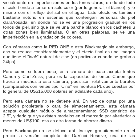
visualmente en imperfecciones en los tonos claros, en donde todo
el cielo tiende a tomar un solo color (por lo general, el blanco), y lo
mismo con el reflejo del sol en el agua. Este efecto es también
bastante notorio en escenas que contengan personas de piel
clara/rosada, en donde no se ve una progresión gradual en los
tonos de piel, sino que se ve una parche blanco en los cachetes u
otras zonas bien iluminadas. O en otras palabras, se ve una
imperfección en la gradación de colores.
Con cámaras como la RED ONE o esta Blackmagic sin embargo,
eso se reduce considerablemente y el efecto final es una imagen
que tiene el "
look
" natural de cine (en particular cuando se graba a
24fps).
Pero como si fuera poco, esta cámara de paso acepta lentes
Canon y Carl Zeiss, pero es la capacidad de lentes Canon que
traerá a muchos a esta cámara, pues son relativamente baratos
(comparados con lentes tipo "Cine" en montura PL que cuestan por
lo general de US$15,000 dólares en adelante cada uno).
Pero esta cámara no se detiene ahí. En vez de optar por una
solución propietaria o cara de almacenamiento, esta cámara
acepta cualquier módulo de almacenamiento SSD genérico de
2.5", y dado que ya existen modelos en el mercado por alrededor o
menos de US$100, esa es otra forma de ahorrar dinero.
Pero Blackmagic no se detuvo ahí. Incluye gratuitamente en el
precio la versión completa de DaVinci Resolve, una de las