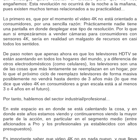
engañemos: Esta revolución no ocurrirá de la noche a la mañana,
pues existen muchos temas relacionados a su practicalidad...
Lo primero es, que por el momento el video 4K no está orientado a
consumidores, por una sencilla razón: Prácticamente nadie tiene
una pantalla en donde desplegar ese tipo de resolución. Por lo que
aun si empezáramos a vender cámaras para consumidores con
sensores 4K, sería en realidad un malgasto de recursos en casi
todos los sentidos.
De paso noten que apenas ahora es que los televisores HDTV se
están asentando en todos los hogares del mundo, y a diferencia de
otros electrodomésticos (como celulares), los televisores son una
de las cosas que más lentamente se reemplazan en un hogar, por
lo que el próximo ciclo de reemplazo televisores de forma masiva
posiblemente no vendrá hasta dentro de 3 años más (lo que me
dice que video 4K en consumidores a gran escala está a al menos
3 o 4 años en el futuro).
Por tanto, hablemos del sector industrial/profesional...
En este espacio es en donde se está calentando la cosa, y en
donde este años estamos viendo y continuaremos viendo la mayor
parte de la acción, en particular en el segmento medio (entre
aficionados a Pro y los profesionales ya establecidos con altos
presupuestos).
Es importante saber que video 4K no es nada nuevo, y que lleva