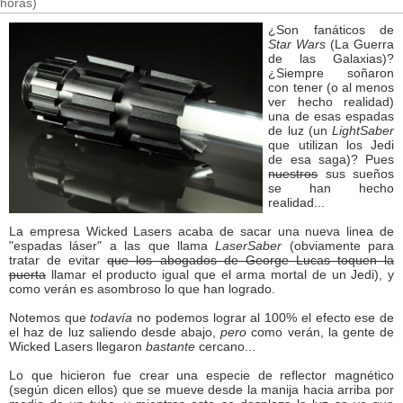
horas)
¿Son fanáticos de
Star Wars
(La Guerra
de las Galaxias)?
¿Siempre soñaron
con tener (o al menos
ver hecho realidad)
una de esas espadas
de luz (un
LightSaber
que utilizan los Jedi
de esa saga)? Pues
nuestros
sus sueños
se han hecho
realidad...
La empresa Wicked Lasers acaba de sacar una nueva linea de
"espadas láser" a las que llama
LaserSaber
(obviamente para
tratar de evitar
que los abogados de George Lucas toquen la
puerta
llamar el producto igual que el arma mortal de un Jedi), y
como verán es asombroso lo que han logrado.
Notemos que
todavía
no podemos lograr al 100% el efecto ese de
el haz de luz saliendo desde abajo,
pero
como verán, la gente de
Wicked Lasers llegaron
bastante
cercano...
Lo que hicieron fue crear una especie de reflector magnético
(según dicen ellos) que se mueve desde la manija hacia arriba por