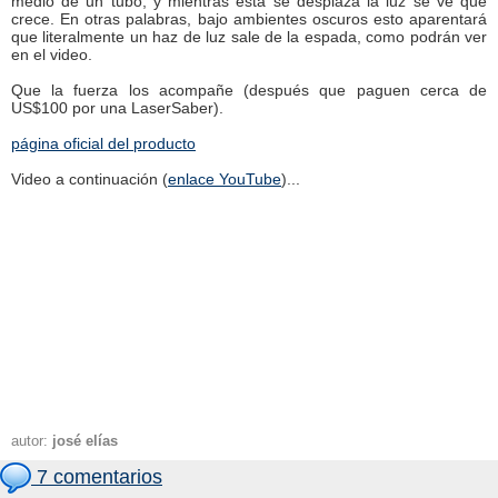
medio de un tubo, y mientras esta se desplaza la luz se ve que
crece. En otras palabras, bajo ambientes oscuros esto aparentará
que literalmente un haz de luz sale de la espada, como podrán ver
en el video.
Que la fuerza los acompañe (después que paguen cerca de
US$100 por una LaserSaber).
página oficial del producto
Video a continuación (
enlace YouTube
)...
autor:
josé elías
7 comentarios