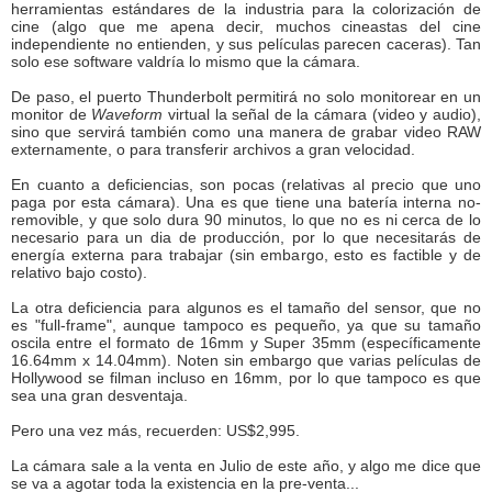
herramientas estándares de la industria para la colorización de
cine (algo que me apena decir, muchos cineastas del cine
independiente no entienden, y sus películas parecen caceras). Tan
solo ese software valdría lo mismo que la cámara.
De paso, el puerto Thunderbolt permitirá no solo monitorear en un
monitor de
Waveform
virtual la señal de la cámara (video y audio),
sino que servirá también como una manera de grabar video RAW
externamente, o para transferir archivos a gran velocidad.
En cuanto a deficiencias, son pocas (relativas al precio que uno
paga por esta cámara). Una es que tiene una batería interna no-
removible, y que solo dura 90 minutos, lo que no es ni cerca de lo
necesario para un dia de producción, por lo que necesitarás de
energía externa para trabajar (sin embargo, esto es factible y de
relativo bajo costo).
La otra deficiencia para algunos es el tamaño del sensor, que no
es "full-frame", aunque tampoco es pequeño, ya que su tamaño
oscila entre el formato de 16mm y Super 35mm (específicamente
16.64mm x 14.04mm). Noten sin embargo que varias películas de
Hollywood se filman incluso en 16mm, por lo que tampoco es que
sea una gran desventaja.
Pero una vez más, recuerden: US$2,995.
La cámara sale a la venta en Julio de este año, y algo me dice que
se va a agotar toda la existencia en la pre-venta...