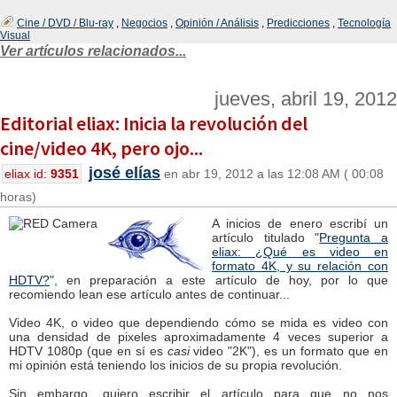
Cine / DVD / Blu-ray
,
Negocios
,
Opinión / Análisis
,
Predicciones
,
Tecnología
Visual
Ver artículos relacionados...
jueves, abril 19, 2012
Editorial eliax: Inicia la revolución del
cine/video 4K, pero ojo...
josé elías
eliax id:
9351
en abr 19, 2012 a las 12:08 AM ( 00:08
horas)
A inicios de enero escribí un
artículo titulado "
Pregunta a
eliax: ¿Qué es video en
formato 4K, y su relación con
HDTV?
", en preparación a este artículo de hoy, por lo que
recomiendo lean ese artículo antes de continuar...
Video 4K, o video que dependiendo cómo se mida es video con
una densidad de pixeles aproximadamente 4 veces superior a
HDTV 1080p (que en sí es
casi
video "2K"), es un formato que en
mi opinión está teniendo los inicios de su propia revolución.
Sin embargo, quiero escribir el artículo para que no nos