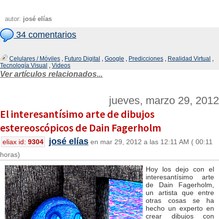
autor:
josé elías
34 comentarios
Celulares / Móviles
,
Futuro Digital
,
Google
,
Predicciones
,
Realidad Virtual
,
Tecnología Visual
,
Videos
Ver artículos relacionados...
jueves, marzo 29, 2012
El interesantísimo arte de dibujos
estereoscópicos de Dain Fagerholm
josé elías
eliax id:
9304
en mar 29, 2012 a las 12:11 AM ( 00:11
horas)
Hoy los dejo con el
interesantísimo arte
de Dain Fagerholm,
un artista que entre
otras cosas se ha
hecho un experto en
crear dibujos con