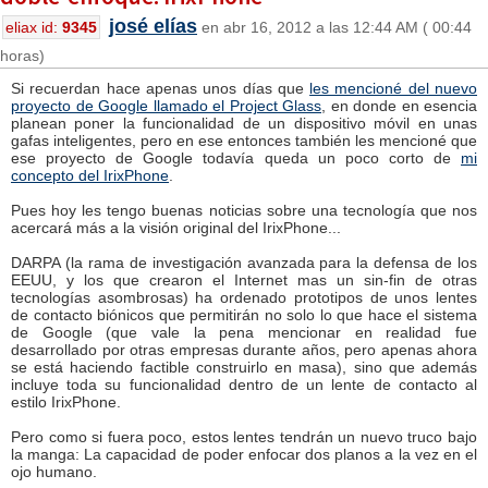
josé elías
eliax id:
9345
en abr 16, 2012 a las 12:44 AM ( 00:44
horas)
Si recuerdan hace apenas unos días que
les mencioné del nuevo
proyecto de Google llamado el Project Glass
, en donde en esencia
planean poner la funcionalidad de un dispositivo móvil en unas
gafas inteligentes, pero en ese entonces también les mencioné que
ese proyecto de Google todavía queda un poco corto de
mi
concepto del IrixPhone
.
Pues hoy les tengo buenas noticias sobre una tecnología que nos
acercará más a la visión original del IrixPhone...
DARPA (la rama de investigación avanzada para la defensa de los
EEUU, y los que crearon el Internet mas un sin-fin de otras
tecnologías asombrosas) ha ordenado prototipos de unos lentes
de contacto biónicos que permitirán no solo lo que hace el sistema
de Google (que vale la pena mencionar en realidad fue
desarrollado por otras empresas durante años, pero apenas ahora
se está haciendo factible construirlo en masa), sino que además
incluye toda su funcionalidad dentro de un lente de contacto al
estilo IrixPhone.
Pero como si fuera poco, estos lentes tendrán un nuevo truco bajo
la manga: La capacidad de poder enfocar dos planos a la vez en el
ojo humano.