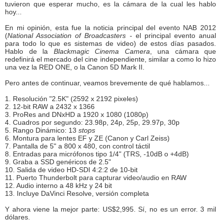
tuvieron que esperar mucho, es la cámara de la cual les hablo
hoy...
En mi opinión, esta fue la noticia principal del evento NAB 2012
(
National Association of Broadcasters
- el principal evento anual
para todo lo que es sistemas de video) de estos días pasados.
Hablo de la
Blackmagic Cinema Camera
, una cámara que
redefinirá el mercado del cine independiente, similar a como lo hizo
una vez la RED ONE, o la Canon 5D Mark II.
Pero antes de continuar, veamos brevemente de qué hablamos...
1. Resolución "2.5K" (2592 x 2192 pixeles)
2. 12-bit RAW a 2432 x 1366
3. ProRes and DNxHD a 1920 x 1080 (1080p)
4. Cuadros por segundo: 23.98p, 24p, 25p, 29.97p, 30p
5. Rango Dinámico: 13
stops
6. Montura para lentes EF y ZE (Canon y Carl Zeiss)
7. Pantalla de 5" a 800 x 480, con control táctil
8. Entradas para micrófonos tipo 1/4" (TRS, -10dB o +4dB)
9. Graba a SSD genéricos de 2.5"
10. Salida de video HD-SDI 4:2:2 de 10-bit
11. Puerto Thunderbolt para capturar video/audio en RAW
12. Audio interno a 48 kHz y 24 bit
13. Incluye DaVinci Resolve, versión completa
Y ahora viene la mejor parte: US$2,995. Sí, no es un error. 3 mil
dólares.