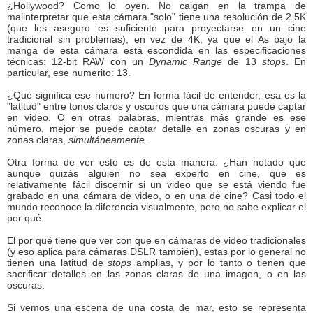
¿Hollywood? Como lo oyen. No caigan en la trampa de
malinterpretar que esta cámara "solo" tiene una resolución de 2.5K
(que les aseguro es suficiente para proyectarse en un cine
tradicional sin problemas), en vez de 4K, ya que el As bajo la
manga de esta cámara está escondida en las especificaciones
técnicas: 12-bit RAW con un
Dynamic Range
de 13
stops
. En
particular, ese numerito: 13.
¿Qué significa ese número? En forma fácil de entender, esa es la
"latitud" entre tonos claros y oscuros que una cámara puede captar
en video. O en otras palabras, mientras más grande es ese
número, mejor se puede captar detalle en zonas oscuras y en
zonas claras,
simultáneamente
.
Otra forma de ver esto es de esta manera: ¿Han notado que
aunque quizás alguien no sea experto en cine, que es
relativamente fácil discernir si un video que se está viendo fue
grabado en una cámara de video, o en una de cine? Casi todo el
mundo reconoce la diferencia visualmente, pero no sabe explicar el
por qué.
El por qué tiene que ver con que en cámaras de video tradicionales
(y eso aplica para cámaras DSLR también), estas por lo general no
tienen una latitud de
stops
amplias, y por lo tanto o tienen que
sacrificar detalles en las zonas claras de una imagen, o en las
oscuras.
Si vemos una escena de una costa de mar, esto se representa