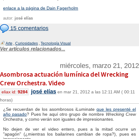
enlace a la página de Dain Fagerholm
autor:
josé elías
15 comentarios
Arte
,
Curiosidades
,
Tecnología Visual
Ver artículos relacionados...
miércoles, marzo 21, 2012
Asombrosa actuación lumínica del Wrecking
Crew Orchestra. Video
josé elías
eliax id:
9284
en mar 21, 2012 a las 12:11 AM ( 00:11
horas)
¿Se recuerdan de los asombrosos iLuminate
que les presenté el
año pasado
? Pues he aquí otro grupo de nombre
Wrecking Crew
Orchestra
, y como verán son iguales de impresionantes.
No dejen de ver el video entero, pues a la mitad ocurre un
"apagón" (¿mientras los bailarines cambian de ropa?), pues es