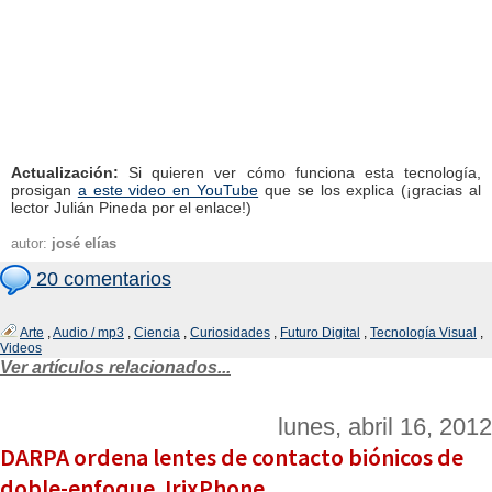
Actualización:
Si quieren ver cómo funciona esta tecnología,
prosigan
a este video en YouTube
que se los explica (¡gracias al
lector Julián Pineda por el enlace!)
autor:
josé elías
20 comentarios
Arte
,
Audio / mp3
,
Ciencia
,
Curiosidades
,
Futuro Digital
,
Tecnología Visual
,
Videos
Ver artículos relacionados...
lunes, abril 16, 2012
DARPA ordena lentes de contacto biónicos de
doble-enfoque. IrixPhone