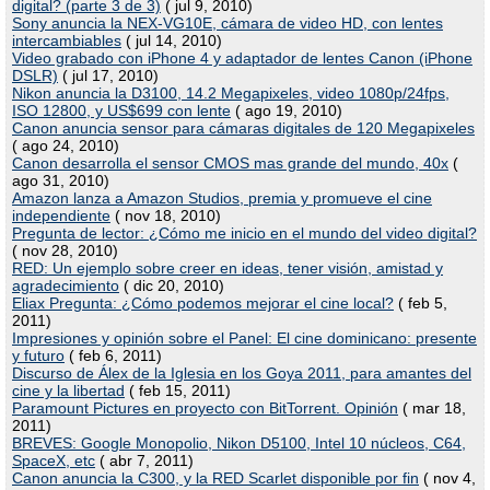
digital? (parte 3 de 3)
( jul 9, 2010)
Sony anuncia la NEX-VG10E, cámara de video HD, con lentes
intercambiables
( jul 14, 2010)
Video grabado con iPhone 4 y adaptador de lentes Canon (iPhone
DSLR)
( jul 17, 2010)
Nikon anuncia la D3100, 14.2 Megapixeles, video 1080p/24fps,
ISO 12800, y US$699 con lente
( ago 19, 2010)
Canon anuncia sensor para cámaras digitales de 120 Megapixeles
( ago 24, 2010)
Canon desarrolla el sensor CMOS mas grande del mundo, 40x
(
ago 31, 2010)
Amazon lanza a Amazon Studios, premia y promueve el cine
independiente
( nov 18, 2010)
Pregunta de lector: ¿Cómo me inicio en el mundo del video digital?
( nov 28, 2010)
RED: Un ejemplo sobre creer en ideas, tener visión, amistad y
agradecimiento
( dic 20, 2010)
Eliax Pregunta: ¿Cómo podemos mejorar el cine local?
( feb 5,
2011)
Impresiones y opinión sobre el Panel: El cine dominicano: presente
y futuro
( feb 6, 2011)
Discurso de Álex de la Iglesia en los Goya 2011, para amantes del
cine y la libertad
( feb 15, 2011)
Paramount Pictures en proyecto con BitTorrent. Opinión
( mar 18,
2011)
BREVES: Google Monopolio, Nikon D5100, Intel 10 núcleos, C64,
SpaceX, etc
( abr 7, 2011)
Canon anuncia la C300, y la RED Scarlet disponible por fin
( nov 4,