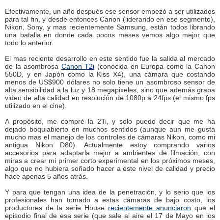
Efectivamente, un año después ese sensor empezó a ser utilizados
para tal fin, y desde entonces Canon (liderando en ese segmento),
Nikon, Sony, y mas recientemente Samsung, están todos librando
una batalla en donde cada pocos meses vemos algo mejor que
todo lo anterior.
El mas reciente desarrollo en este sentido fue la salida al mercado
de la asombrosa
Canon T2i
(conocida en Europa como la Canon
550D, y en Japón como la Kiss X4), una cámara que costando
menos de US$900 dólares no solo tiene un asombroso sensor de
alta sensibilidad a la luz y 18 megapixeles, sino que además graba
video de alta calidad en resolución de 1080p a 24fps (el mismo fps
utilizado en el cine).
A propósito, me compré la 2Ti, y solo puedo decir que me ha
dejado boquiabierto en muchos sentidos (aunque aun me gusta
mucho mas el manejo de los controles de cámaras Nikon, como mi
antigua Nikon D80). Actualmente estoy comprando varios
accesorios para adaptarla mejor a ambientes de filmación, con
miras a crear mi primer corto experimental en los próximos meses,
algo que no hubiera soñado hacer a este nivel de calidad y precio
hace apenas 5 años atrás.
Y para que tengan una idea de la penetración, y lo serio que los
profesionales han tomado a estas cámaras de bajo costo, los
productores de la serie House
recientemente anunciaron
que el
episodio final de esa serie (que sale al aire el 17 de Mayo en los