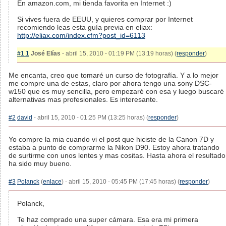
En amazon.com, mi tienda favorita en Internet :)
Si vives fuera de EEUU, y quieres comprar por Internet
recomiendo leas esta guía previa en eliax:
http://eliax.com/index.cfm?post_id=6113
#1.1
José Elías
- abril 15, 2010 - 01:19 PM (13:19 horas) (
responder
)
Me encanta, creo que tomaré un curso de fotografía. Y a lo mejor
me compre una de estas, claro por ahora tengo una sony DSC-
w150 que es muy sencilla, pero empezaré con esa y luego buscaré
alternativas mas profesionales. Es interesante.
#2
david
- abril 15, 2010 - 01:25 PM (13:25 horas) (
responder
)
Yo compre la mia cuando vi el post que hiciste de la Canon 7D y
estaba a punto de comprarme la Nikon D90. Estoy ahora tratando
de surtirme con unos lentes y mas cositas. Hasta ahora el resultado
ha sido muy bueno.
#3
Polanck
(
enlace
) - abril 15, 2010 - 05:45 PM (17:45 horas) (
responder
)
Polanck,
Te haz comprado una super cámara. Esa era mi primera