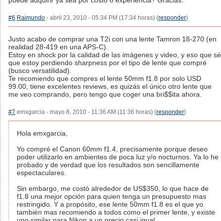
puede adquirir ya sea por costo o experiencia? Gracias.
#6
Raimundo
- abril 23, 2010 - 05:34 PM (17:34 horas) (
responder
)
Justo acabo de comprar una T2i con una lente Tamron 18-270 (en
realidad 28-419 en una APS-C).
Estoy en shock por la calidad de las imágenes y video, y eso que sé
que estoy perdiendo sharpness por el tipo de lente que compré
(busco versatilidad).
Te recomiendo que compres el lente 50mm f1.8 por solo USD
99.00, tiene excelentes reviews, es quizás el único otro lente que
me veo comprando, pero tengo que coger una bri$$ita ahora.
#7
emxgarcia - mayo 8, 2010 - 11:36 AM (11:36 horas) (
responder
)
Hola emxgarcia,
Yo compré el Canon 60mm f1.4, precisamente porque deseo
poder utilizarlo en ambientes de poca luz y/o nocturnos. Ya lo he
probado y de verdad que los resultados son sencillamente
espectaculares.
Sin embargo, me costó alrededor de US$350, lo que hace de
f1.8 una mejor opción para quien tenga un presupuesto mas
restringido. Y a propósito, ese lente 50mm f1.8 es el que yo
también mas recomiendo a todos como el primer lente, y existe
uno similar para Nikon a un precio casi igual.