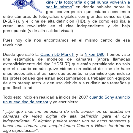
cine y la fotografía digital nunca volverán a
ser lo mismo
" en donde hablaba sobre la
gran convergencia que estaba sucediendo
entre cámaras de fotografías digitales con grandes sensores (las
D-SLRs), y el cine de alta definición (HD), y de como eso iba a
crear una revolución en el cine independiente y de bajo
presupuesto (y de alta calidad visual).
Pues hoy día nos encontramos en el mismo centro de esa
revolución.
Desde que salió la
Canon 5D Mark II
y la
Nikon D90
, hemos visto
una estampida de modelos de cámaras (ahora llamadas
extraoficialmente del tipo "HDSLR") que están permitiendo no solo
que el usuario común grave videos con calidad de cine de hace
unos pocos años atrás, sino que además ha permitido que incluso
los profesionales que están acostumbrados a trabajar con equipos
de alto presupuesto le den uso debido a sus diminutos tamaños y
gran flexibilidad.
Todo esto inició en realidad a inicios del 2007
cuando Sony anunció
un nuevo tipo de sensor
y yo escribiera:
"[...]
lo que más me emociona de este sensor es su utilidad en
cámaras de video digital de alta definición para el cine
independiente. Si alguien pudiera tomar uno de estos sensores y
hacer una cámara que acepte lentes Canon o Nikon, tendríamos
algo espectacular
".