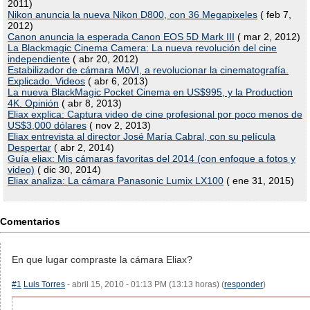
2011)
Nikon anuncia la nueva Nikon D800, con 36 Megapixeles
( feb 7,
2012)
Canon anuncia la esperada Canon EOS 5D Mark III
( mar 2, 2012)
La Blackmagic Cinema Camera: La nueva revolución del cine
independiente
( abr 20, 2012)
Estabilizador de cámara MōVI, a revolucionar la cinematografía.
Explicado. Videos
( abr 6, 2013)
La nueva BlackMagic Pocket Cinema en US$995, y la Production
4K. Opinión
( abr 8, 2013)
Eliax explica: Captura video de cine profesional por poco menos de
US$3,000 dólares
( nov 2, 2013)
Eliax entrevista al director José María Cabral, con su película
Despertar
( abr 2, 2014)
Guía eliax: Mis cámaras favoritas del 2014 (con enfoque a fotos y
video)
( dic 30, 2014)
Eliax analiza: La cámara Panasonic Lumix LX100
( ene 31, 2015)
Comentarios
En que lugar compraste la cámara Eliax?
#1
Luis Torres
- abril 15, 2010 - 01:13 PM (13:13 horas) (
responder
)