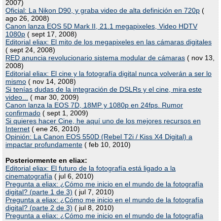
2007)
Oficial: La Nikon D90, y graba video de alta definición en 720p
(
ago 26, 2008)
Canon lanza EOS 5D Mark II, 21.1 megapixeles, Video HDTV
1080p
( sept 17, 2008)
Editorial eliax: El mito de los megapixeles en las cámaras digitales
( sept 24, 2008)
RED anuncia revolucionario sistema modular de cámaras
( nov 13,
2008)
Editorial eliax: El cine y la fotografía digital nunca volverán a ser lo
mismo
( nov 14, 2008)
Si tenías dudas de la integración de DSLRs y el cine, mira este
video...
( mar 30, 2009)
Canon lanza la EOS 7D, 18MP y 1080p en 24fps. Rumor
confirmado
( sept 1, 2009)
Si quieres hacer Cine, he aquí uno de los mejores recursos en
Internet
( ene 26, 2010)
Opinión: La Canon EOS 550D (Rebel T2i / Kiss X4 Digital) a
impactar profundamente
( feb 10, 2010)
Posteriormente en eliax:
Editorial eliax: El futuro de la fotografía está ligado a la
cinematografía
( jul 6, 2010)
Pregunta a eliax: ¿Cómo me inicio en el mundo de la fotografía
digital? (parte 1 de 3)
( jul 7, 2010)
Pregunta a eliax: ¿Cómo me inicio en el mundo de la fotografía
digital? (parte 2 de 3)
( jul 8, 2010)
Pregunta a eliax: ¿Cómo me inicio en el mundo de la fotografía