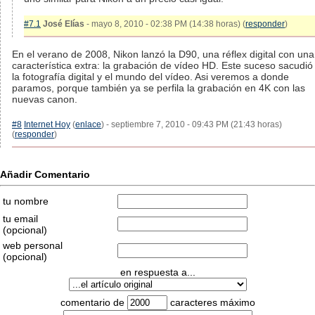
#7.1
José Elías
- mayo 8, 2010 - 02:38 PM (14:38 horas) (
responder
)
En el verano de 2008, Nikon lanzó la D90, una réflex digital con una
característica extra: la grabación de vídeo HD. Este suceso sacudió
la fotografía digital y el mundo del vídeo. Asi veremos a donde
paramos, porque también ya se perfila la grabación en 4K con las
nuevas canon.
#8
Internet Hoy
(
enlace
) - septiembre 7, 2010 - 09:43 PM (21:43 horas)
(
responder
)
Añadir Comentario
tu nombre
tu email
(opcional)
web personal
(opcional)
en respuesta a...
comentario de
caracteres máximo