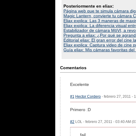
Posteriormente en eliax:
Página web que te simula cámara digit
Magic Lantern, convierte tu cámara
Eliax explica: Las 3 maneras de maxi
Eliax explica: La diferencia visual en
Estabilizador de cámara MōVI, a revol
Pregunta a eliax: ¿Por qué se agrand
Editorial eliax: El gran error del cin
Eliax explica: Captura video de cine
Guía eliax: Mis cámaras favoritas del
Comentarios
Excelente
#1
Hector Cordero
- febrero 27, 2011 - 
Primero :D
#2
LOL - febrero 27, 2011 - 03:40 AM (0
fail