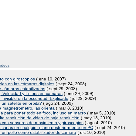
ideos
oto con giroscopios
( ene 10, 2007)
xeles en las cámaras digitales
( sept 24, 2008)
r cámaras estabilizadas
( sept 29, 2008)
, Velocidad y f-stops en cámaras
( ene 29, 2009)
 invisible en la oscuridad. Explicado
( jul 29, 2009)
un satélite en órbita?
( ago 24, 2009)
a magnetrómetro, las orienta
( mar 8, 2010)
ca para poner todo en foco, incluso en macro
( may 5, 2010)
ta resolución de video de baja resolución
( may 13, 2010)
s con sensores de movimiento y giroscopios
( ago 4, 2010)
focarlas en cualquier plano posteriormente en PC
( sept 24, 2010)
e un pollo como estabilizador de cámara
( dic 10, 2010)