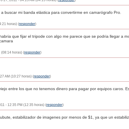
ero 27, 2011 - 04:13 AM (04:13 horas) (
responder
)
y a buscar mi banda elástica para convertirme en camarógrafo Pro.
4:21 horas) (
responder
)
a que fijar el tripode con algo me parece que se podria llegar a move
a camara
 (08:14 horas) (
responder
)
:27 AM (10:27 horas) (
responder
)
viejo entre los que no tenemos dinero para pagar por equipos caros. E
011 - 12:35 PM (12:35 horas) (
responder
)
bute, estabilizador de imagenes por menos de $1, ya que un estabil