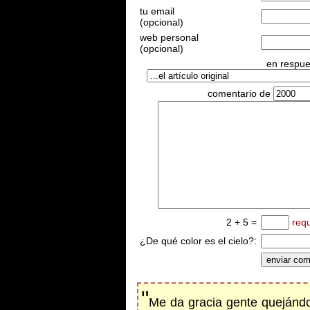
tu email
(opcional)
web personal
(opcional)
en respues
comentario de
2 + 5 =
req
¿De qué color es el cielo?:
"
Me da gracia gente quejándo