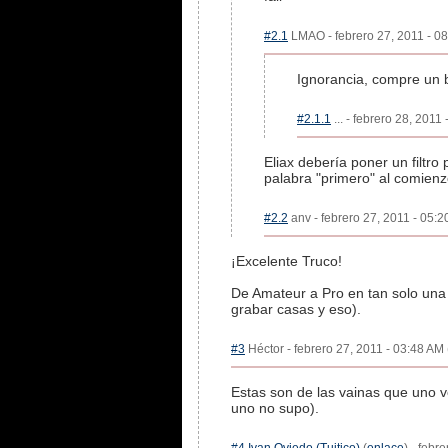
#2.1
LMAO - febrero 27, 2011 - 08
Ignorancia, compre un b
#2.1.1
... - febrero 28, 2011
Eliax debería poner un filtr
palabra "primero" al comienz
#2.2
anv - febrero 27, 2011 - 05:2
¡Excelente Truco!
De Amateur a Pro en tan solo una 
grabar casas y eso).
#3
Héctor - febrero 27, 2011 - 03:48 AM 
Estas son de las vainas que uno 
uno no supo).