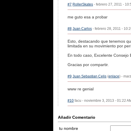
#7
RollerSkates
- febrero 27, 2011 - 10
me guto esa a probar
#8
Juan Carlos
- febrero 28, 2011 - 10:
Esto, destacando que tenemos que 
limitada en su movimiento por per
En todo caso, Excelente Consejo E
Gracias por compartir.
#9
Juan Sebastian Celis
(
enlace
) - mar
www re genial
#10
facu - noviembre 3, 2013 - 01:22 AM
Añadir Comentario
tu nombre