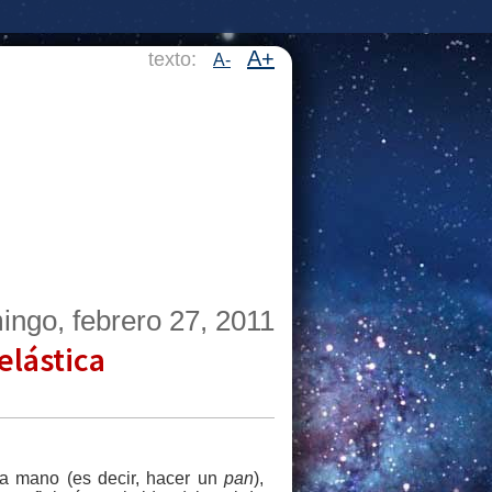
A+
texto:
A-
ingo, febrero 27, 2011
elástica
la mano (es decir, hacer un
pan
),