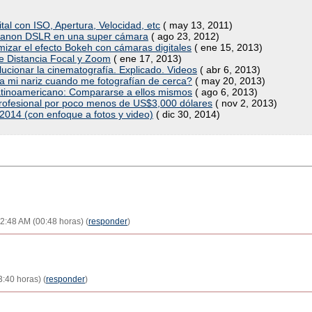
al con ISO, Apertura, Velocidad, etc
( may 13, 2011)
 Canon DSLR en una super cámara
( ago 23, 2012)
mizar el efecto Bokeh con cámaras digitales
( ene 15, 2013)
tre Distancia Focal y Zoom
( ene 17, 2013)
ucionar la cinematografía. Explicado. Videos
( abr 6, 2013)
a mi nariz cuando me fotografían de cerca?
( may 20, 2013)
e latinoamericano: Compararse a ellos mismos
( ago 6, 2013)
 profesional por poco menos de US$3,000 dólares
( nov 2, 2013)
 2014 (con enfoque a fotos y video)
( dic 30, 2014)
12:48 AM (00:48 horas) (
responder
)
3:40 horas) (
responder
)