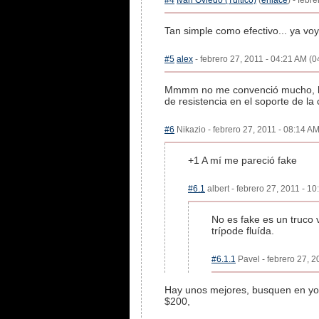
#4
Ivan Oviedo (Tuitico)
(
enlace
) - febr
Tan simple como efectivo... ya vo
#5
alex
- febrero 27, 2011 - 04:21 AM (0
Mmmm no me convenció mucho, habri
de resistencia en el soporte de l
#6
Nikazio - febrero 27, 2011 - 08:14 AM
+1 A mí me pareció fake
#6.1
albert - febrero 27, 2011 - 10
No es fake es un truco 
trípode fluída.
#6.1.1
Pavel - febrero 27, 2
Hay unos mejores, busquen en you
$200,