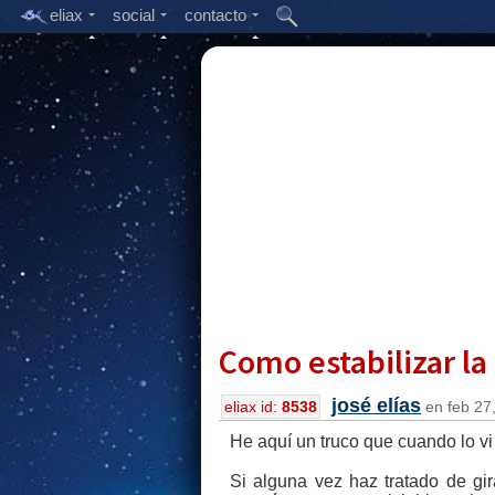
eliax
social
contacto
Como estabilizar la
josé elías
eliax id:
8538
en feb 27,
He aquí un truco que cuando lo vi n
Si alguna vez haz tratado de g