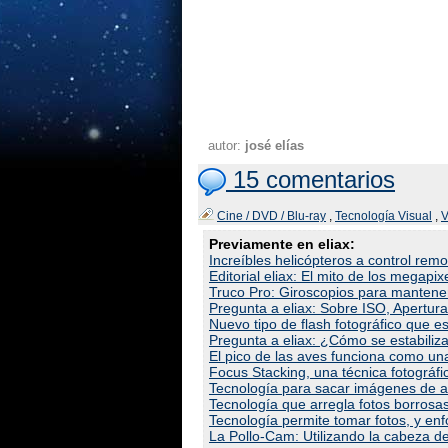
autor:
josé elías
15 comentarios
Cine / DVD / Blu-ray
,
Tecnología Visual
,
V
Previamente en eliax:
Increíbles helicópteros a control rem
Editorial eliax: El mito de los megapi
Truco Pro: Giroscopios para mantene
Pregunta a eliax: Sobre ISO, Apertura
Nuevo tipo de flash fotográfico que es
Pregunta a eliax: ¿Cómo se estabiliza 
El pico de las aves funciona como un
Focus Stacking, una técnica fotográfi
Tecnología para sacar imágenes de al
Tecnología que arregla fotos borrosa
Tecnología permite tomar fotos, y en
La Pollo-Cam: Utilizando la cabeza d