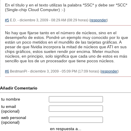
En el título y en el texto utilizas la palabra *SSC* y debe ser *SCC*
(Single-chip Cloud Computer) :-)
#5
E.D. - diciembre 3, 2009 - 08:29 AM (08:29 horas) (
responder
)
No hay que fijarse tanto en el número de núcleos, sino en el
desempeño de estos. Pondré un ejemplo muy conocido por lo que
están un poco metidos en el mundillo de las tarjetas gráficas. A
pesar de que Nvidia incorpora la mitad de núcleos que ATI en sus
chips gráficos, estos suelen rendir por encima. Meter muchos
núcleos, en principio, solo significa que cada uno de estos es más
sencillo que los de un procesador que tiene pocos núcleos.
#6
BestmanPi - diciembre 3, 2009 - 05:09 PM (17:09 horas) (
responder
)
Añadir Comentario
tu nombre
tu email
(opcional)
web personal
(opcional)
en respuesta a...