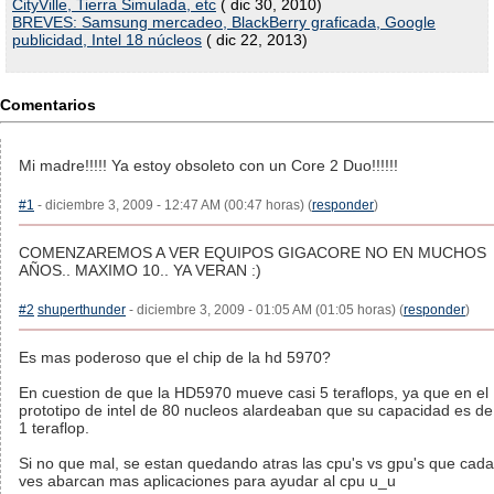
CityVille, Tierra Simulada, etc
( dic 30, 2010)
BREVES: Samsung mercadeo, BlackBerry graficada, Google
publicidad, Intel 18 núcleos
( dic 22, 2013)
Comentarios
Mi madre!!!!! Ya estoy obsoleto con un Core 2 Duo!!!!!!
#1
- diciembre 3, 2009 - 12:47 AM (00:47 horas) (
responder
)
COMENZAREMOS A VER EQUIPOS GIGACORE NO EN MUCHOS
AÑOS.. MAXIMO 10.. YA VERAN :)
#2
shuperthunder
- diciembre 3, 2009 - 01:05 AM (01:05 horas) (
responder
)
Es mas poderoso que el chip de la hd 5970?
En cuestion de que la HD5970 mueve casi 5 teraflops, ya que en el
prototipo de intel de 80 nucleos alardeaban que su capacidad es de
1 teraflop.
Si no que mal, se estan quedando atras las cpu's vs gpu's que cada
ves abarcan mas aplicaciones para ayudar al cpu u_u