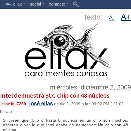
eliax
social
contacto
A+
texto:
A-
miércoles, diciembre 2, 2009
Intel demuestra SCC chip con 48 núcleos
josé elías
eliax id:
7269
en dic 2, 2009 a las 09:02 PM ( 21:02
horas)
Si creen que 4, 6 o hasta 8 núcleos en un chip son muchos,
esperen a ver lo que Intel acaba de demostrar: Un chip con 48
núcleos...