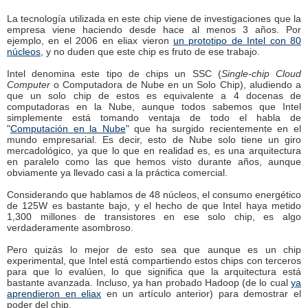
La tecnología utilizada en este chip viene de investigaciones que la
empresa viene haciendo desde hace al menos 3 años. Por
ejemplo, en el 2006 en eliax vieron
un prototipo de Intel con 80
núcleos
, y no duden que este chip es fruto de ese trabajo.
Intel denomina este tipo de chips un SSC (
Single-chip Cloud
Computer
o Computadora de Nube en un Solo Chip), aludiendo a
que un solo chip de estos es equivalente a 4 docenas de
computadoras en la Nube, aunque todos sabemos que Intel
simplemente está tomando ventaja de todo el habla de
"
Computación en la Nube
" que ha surgido recientemente en el
mundo empresarial. Es decir, esto de Nube solo tiene un giro
mercadológico, ya que lo que en realidad es, es una arquitectura
en paralelo como las que hemos visto durante años, aunque
obviamente ya llevado casi a la práctica comercial.
Considerando que hablamos de 48 núcleos, el consumo energético
de 125W es bastante bajo, y el hecho de que Intel haya metido
1,300 millones de transistores en ese solo chip, es algo
verdaderamente asombroso.
Pero quizás lo mejor de esto sea que aunque es un chip
experimental, que Intel está compartiendo estos chips con terceros
para que lo evalúen, lo que significa que la arquitectura está
bastante avanzada. Incluso, ya han probado Hadoop (de lo cual
ya
aprendieron en eliax
en un artículo anterior) para demostrar el
poder del chip.