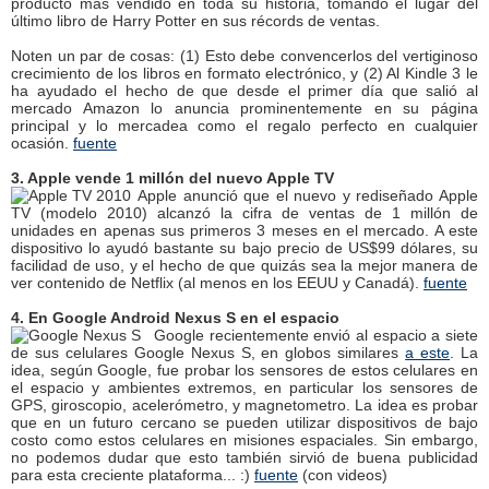
producto más vendido en toda su historia, tomando el lugar del
último libro de Harry Potter en sus récords de ventas.
Noten un par de cosas: (1) Esto debe convencerlos del vertiginoso
crecimiento de los libros en formato electrónico, y (2) Al Kindle 3 le
ha ayudado el hecho de que desde el primer día que salió al
mercado Amazon lo anuncia prominentemente en su página
principal y lo mercadea como el regalo perfecto en cualquier
ocasión.
fuente
3. Apple vende 1 millón del nuevo Apple TV
Apple anunció que el nuevo y rediseñado Apple
TV (modelo 2010) alcanzó la cifra de ventas de 1 millón de
unidades en apenas sus primeros 3 meses en el mercado. A este
dispositivo lo ayudó bastante su bajo precio de US$99 dólares, su
facilidad de uso, y el hecho de que quizás sea la mejor manera de
ver contenido de Netflix (al menos en los EEUU y Canadá).
fuente
4. En Google Android Nexus S en el espacio
Google recientemente envió al espacio a siete
de sus celulares Google Nexus S, en globos similares
a este
. La
idea, según Google, fue probar los sensores de estos celulares en
el espacio y ambientes extremos, en particular los sensores de
GPS, giroscopio, acelerómetro, y magnetometro. La idea es probar
que en un futuro cercano se pueden utilizar dispositivos de bajo
costo como estos celulares en misiones espaciales. Sin embargo,
no podemos dudar que esto también sirvió de buena publicidad
para esta creciente plataforma... :)
fuente
(con videos)