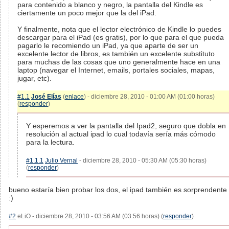
para contenido a blanco y negro, la pantalla del Kindle es
ciertamente un poco mejor que la del iPad.
Y finalmente, nota que el lector electrónico de Kindle lo puedes
descargar para el iPad (es gratis), por lo que para el que pueda
pagarlo le recomiendo un iPad, ya que aparte de ser un
excelente lector de libros, es también un excelente substituto
para muchas de las cosas que uno generalmente hace en una
laptop (navegar el Internet, emails, portales sociales, mapas,
jugar, etc).
#1.1
José Elías
(
enlace
) - diciembre 28, 2010 - 01:00 AM (01:00 horas)
(
responder
)
Y esperemos a ver la pantalla del Ipad2, seguro que dobla en
resolución al actual ipad lo cual todavía sería más cómodo
para la lectura.
#1.1.1
Julio Vernal
- diciembre 28, 2010 - 05:30 AM (05:30 horas)
(
responder
)
bueno estaría bien probar los dos, el ipad también es sorprendente
:)
#2
eLiO - diciembre 28, 2010 - 03:56 AM (03:56 horas) (
responder
)