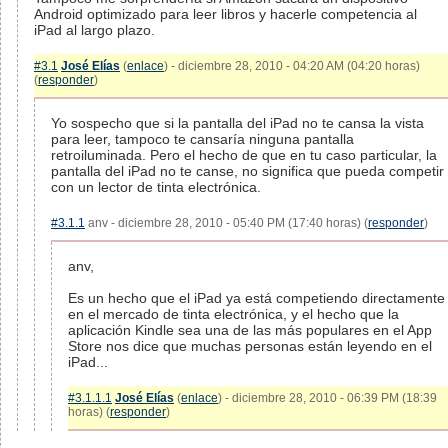
Android optimizado para leer libros y hacerle competencia al
iPad al largo plazo.
#3.1
José Elías
(
enlace
) - diciembre 28, 2010 - 04:20 AM (04:20 horas)
(
responder
)
Yo sospecho que si la pantalla del iPad no te cansa la vista
para leer, tampoco te cansaría ninguna pantalla
retroiluminada. Pero el hecho de que en tu caso particular, la
pantalla del iPad no te canse, no significa que pueda competir
con un lector de tinta electrónica.
#3.1.1
anv - diciembre 28, 2010 - 05:40 PM (17:40 horas) (
responder
)
anv,
Es un hecho que el iPad ya está competiendo directamente
en el mercado de tinta electrónica, y el hecho que la
aplicación Kindle sea una de las más populares en el App
Store nos dice que muchas personas están leyendo en el
iPad...
#3.1.1.1
José Elías
(
enlace
) - diciembre 28, 2010 - 06:39 PM (18:39
horas) (
responder
)