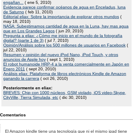
engañan...
( ene 5, 2010)
Evidencia parece confirmar océanos de agua en Enceladus, luna
de Saturno
( feb 11, 2010)
Editorial eliax: Sobre la importancia de explorar otros mundos
(
may 18, 2010)
NASA: Subestimamos cantidad de agua en la Luna, hay mas agua
que en Los Grandes Lagos
( jun 20, 2010)
Pregunta a eliax: ¿Cómo me inicio en el mundo de la fotografía
digital? (parte 1 de 3)
( jul 7, 2010)
Opinión/Análisis sobre los 500 millones de usuarios en Facebook
(
jul 22, 2010)
Resumen y opinión del nuevo iPod Nano, iPod Touch, y otros
anuncios de Apple hoy
( sept 1, 2010)
El robot humanoide HRP-4 a la venta comercialmente en Japón en
Enero 2011
( sept 20, 2010)
Análisis eliax: Plataforma de libros electrónicos Kindle de Amazon
ganando la carrera
( oct 26, 2010)
Posteriormente en eliax:
BREVES: Chip con 1000 núcleos, GSM violado, iOS video-Skype,
CityVille, Tierra Simulada, etc
( dic 30, 2010)
Comentarios
El Amazon kindle tiene una tecnología que ni el mismo ipad tiene