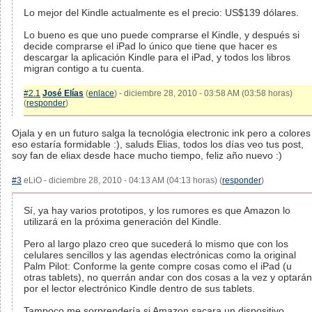
Lo mejor del Kindle actualmente es el precio: US$139 dólares.
Lo bueno es que uno puede comprarse el Kindle, y después si
decide comprarse el iPad lo único que tiene que hacer es
descargar la aplicación Kindle para el iPad, y todos los libros
migran contigo a tu cuenta.
#2.1
José Elías
(
enlace
) - diciembre 28, 2010 - 03:58 AM (03:58 horas)
(
responder
)
Ojala y en un futuro salga la tecnológia electronic ink pero a colores
eso estaría formidable :), saluds Elias, todos los días veo tus post,
soy fan de eliax desde hace mucho tiempo, feliz año nuevo :)
#3
eLiO - diciembre 28, 2010 - 04:13 AM (04:13 horas) (
responder
)
Sí, ya hay varios prototipos, y los rumores es que Amazon lo
utilizará en la próxima generación del Kindle.
Pero al largo plazo creo que sucederá lo mismo que con los
celulares sencillos y las agendas electrónicas como la original
Palm Pilot: Conforme la gente compre cosas como el iPad (u
otras tablets), no querrán andar con dos cosas a la vez y optarán
por el lector electrónico Kindle dentro de sus tablets.
Tampoco me sorprendería si Amazon sacara un dispositivo