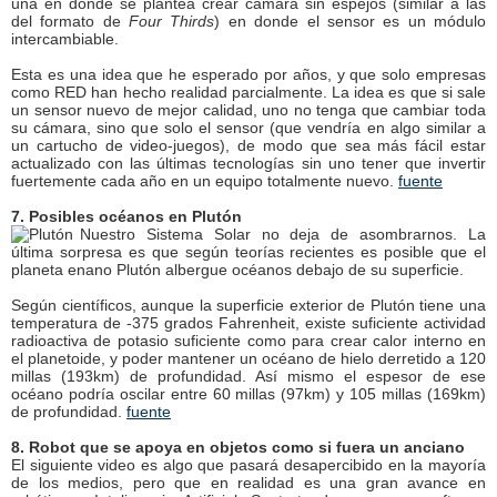
una en donde se plantea crear cámara sin espejos (similar a las
del formato de
Four Thirds
) en donde el sensor es un módulo
intercambiable.
Esta es una idea que he esperado por años, y que solo empresas
como RED han hecho realidad parcialmente. La idea es que si sale
un sensor nuevo de mejor calidad, uno no tenga que cambiar toda
su cámara, sino que solo el sensor (que vendría en algo similar a
un cartucho de video-juegos), de modo que sea más fácil estar
actualizado con las últimas tecnologías sin uno tener que invertir
fuertemente cada año en un equipo totalmente nuevo.
fuente
7. Posibles océanos en Plutón
Nuestro Sistema Solar no deja de asombrarnos. La
última sorpresa es que según teorías recientes es posible que el
planeta enano Plutón albergue océanos debajo de su superficie.
Según científicos, aunque la superficie exterior de Plutón tiene una
temperatura de -375 grados Fahrenheit, existe suficiente actividad
radioactiva de potasio suficiente como para crear calor interno en
el planetoide, y poder mantener un océano de hielo derretido a 120
millas (193km) de profundidad. Así mismo el espesor de ese
océano podría oscilar entre 60 millas (97km) y 105 millas (169km)
de profundidad.
fuente
8. Robot que se apoya en objetos como si fuera un anciano
El siguiente video es algo que pasará desapercibido en la mayoría
de los medios, pero que en realidad es una gran avance en