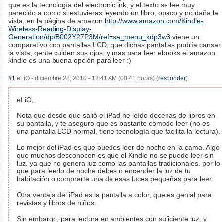
que es la tecnología del electronic ink, y el texto se lee muy
parecido a como si estuvieras leyendo un libro, opaco y no daña la
vista, en la página de amazon
http://www.amazon.com/Kindle-
Wireless-Reading-Display-
Generation/dp/B002Y27P3M/ref=sa_menu_kdp3w3
viene un
comparativo con pantallas LCD, que dichas pantallas podría cansar
la vista, gente cuiden sus ojos, y mas para leer ebooks el amazon
kindle es una buena opción para leer :)
#1
eLiO - diciembre 28, 2010 - 12:41 AM (00:41 horas) (
responder
)
eLiO,
Nota que desde que salió el iPad he leído decenas de libros en
su pantalla, y te aseguro que es bastante cómodo leer (no es
una pantalla LCD normal, tiene tecnología que facilita la lectura).
Lo mejor del iPad es que puedes leer de noche en la cama. Algo
que muchos desconocen es que el Kindle no se puede leer sin
luz, ya que no genera luz como las pantallas tradicionales, por lo
que para leerlo de noche debes o encender la luz de tu
habitación o comprarte una de esas luces pequeñas para leer.
Otra ventaja del iPad es la pantalla a color, que es genial para
revistas y libros de niños.
Sin embargo, para lectura en ambientes con suficiente luz, y