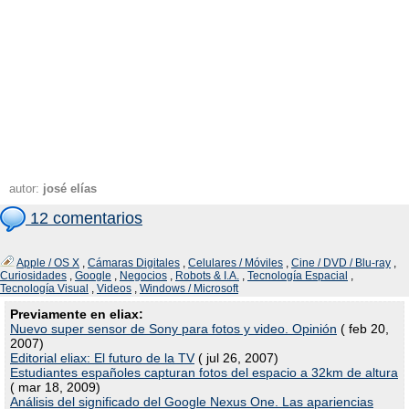
autor:
josé elías
12 comentarios
Apple / OS X
,
Cámaras Digitales
,
Celulares / Móviles
,
Cine / DVD / Blu-ray
,
Curiosidades
,
Google
,
Negocios
,
Robots & I.A.
,
Tecnología Espacial
,
Tecnología Visual
,
Videos
,
Windows / Microsoft
Previamente en eliax:
Nuevo super sensor de Sony para fotos y video. Opinión
( feb 20,
2007)
Editorial eliax: El futuro de la TV
( jul 26, 2007)
Estudiantes españoles capturan fotos del espacio a 32km de altura
( mar 18, 2009)
Análisis del significado del Google Nexus One. Las apariencias