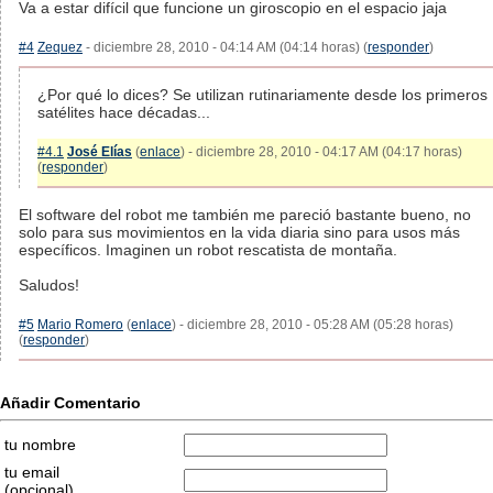
Va a estar difícil que funcione un giroscopio en el espacio jaja
#4
Zequez
- diciembre 28, 2010 - 04:14 AM (04:14 horas) (
responder
)
¿Por qué lo dices? Se utilizan rutinariamente desde los primeros
satélites hace décadas...
#4.1
José Elías
(
enlace
) - diciembre 28, 2010 - 04:17 AM (04:17 horas)
(
responder
)
El software del robot me también me pareció bastante bueno, no
solo para sus movimientos en la vida diaria sino para usos más
específicos. Imaginen un robot rescatista de montaña.
Saludos!
#5
Mario Romero
(
enlace
) - diciembre 28, 2010 - 05:28 AM (05:28 horas)
(
responder
)
Añadir Comentario
tu nombre
tu email
(opcional)