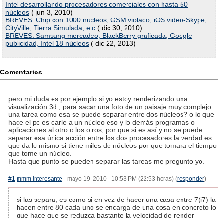
Intel desarrollando procesadores comerciales con hasta 50
núcleos
( jun 3, 2010)
BREVES: Chip con 1000 núcleos, GSM violado, iOS video-Skype,
CityVille, Tierra Simulada, etc
( dic 30, 2010)
BREVES: Samsung mercadeo, BlackBerry graficada, Google
publicidad, Intel 18 núcleos
( dic 22, 2013)
Comentarios
pero mi duda es por ejemplo si yo estoy renderizando una
visualización 3d , para sacar una foto de un paisaje muy complejo
una tarea como esa se puede separar entre dos núcleos? o lo que
hace el pc es darle a un núcleo eso y lo demás programas o
aplicaciones al otro o los otros, por que si es así y no se puede
separar esa única acción entre los dos procesadores la verdad es
que da lo mismo si tiene miles de núcleos por que tomara el tiempo
que tome un núcleo.
Hasta que punto se pueden separar las tareas me pregunto yo.
#1
mmm interesante
- mayo 19, 2010 - 10:53 PM (22:53 horas) (
responder
)
si las separa, es como si en vez de hacer una casa entre 7(i7) la
hacen entre 80 cada uno se encarga de una cosa en concreto lo
que hace que se reduzca bastante la velocidad de render