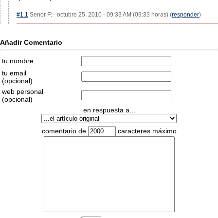
#1.1
Senor F: - octubre 25, 2010 - 09:33 AM (09:33 horas) (
responder
)
Añadir Comentario
tu nombre
tu email
(opcional)
web personal
(opcional)
en respuesta a...
comentario de
caracteres máximo