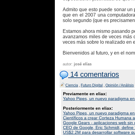
Admito que esto puede sonar un p
que en el 2007 una computadora 
solo segundo (que es precisament
Estamos ahora mismo pasando por 
avanzamos miles de veces más qu
veces más sobre lo realizado en
Bienvenidos al futuro, y en el nom
autor:
josé elías
14 comentarios
Ciencia
,
Futuro Digital
,
Opinión / Análisis
Previamente en eliax:
Yahoo Pipes, un nuevo paradigma en 
Posteriormente en eliax:
Yahoo Pipes, un nuevo paradigma en 
Científicos a crear Corteza Humana art
Google Gears - aplicaciones web sin 
CEO de Google, Eric Schmidt, define
US$2.2M para desarrollar software qu