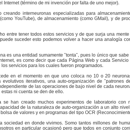
l Internet (término de mi invención por falta de uno mejor).
 creando interneuronas especializadas para almacenamient
eo (como YouTube), de almacenamiento (como GMail), y de pr
ho entre tener todos estos servicios y de que surja una mente 
 puede suceder esto podemos volver a hacer una analogía con
na es una entidad sumamente "tonta", pues lo único que sabe 
Internet, es como decir que cada Página Web y cada Servicio
los servicios para los cuales fueron programados.
cede en el momento en que uno coloca no 10 o 20 neuronas,
evolutivos iterativos, una auto-organización de "patrones d
independiente de las operaciones de bajo nivel de cada neur
 estas ni cuenta se den de ello.
a se han creado muchos experimentos de laboratorio con n
apacidad de la naturaleza de auto-organización a un alto nivel.
 bolsa de valores y en programas del tipo OCR (Reconocimiento
ma sociedad en donde vivimos. Somo tantos millones de hum
sotros en particular ocasionó pero que todos en conjunto con