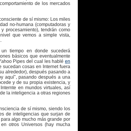
el comportamiento de los mercados
 consciente de sí mismo: Los miles
ividad no-humana (computadoras y
n y procesamiento), tendrán como
nivel que vemos a simple vista,
.
á un tiempo en donde sucederá
trones básicos que eventualmente
 Yahoo Pipes del cual les hablé
en
e sucedan cosas en Internet fuera
 su alrededor), después pasando a
toy aquí", pasando después a una
cede y de su propia existencia, y
nternte en mundos virtuales, así
 la inteligencia a otras regiones
nsciencia de sí mismo, siendo los
es de inteligencias que surjan de
s para algo mucho más grande por
 en otros Universos (hay mucha