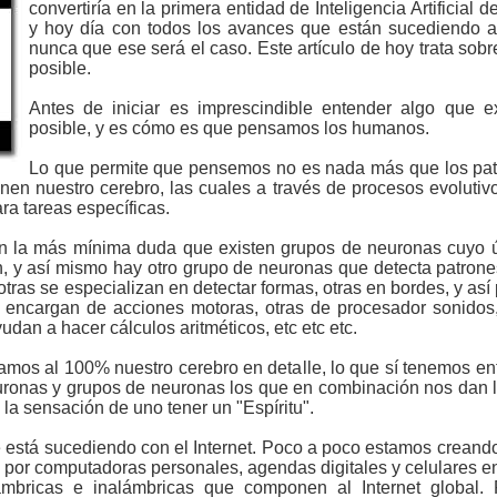
convertiría en la primera entidad de Inteligencia Artificial 
y hoy día con todos los avances que están sucediendo a
nunca que ese será el caso. Este artículo de hoy trata sob
posible.
Antes de iniciar es imprescindible entender algo que e
posible, y es cómo es que pensamos los humanos.
Lo que permite que pensemos no es nada más que los pat
en nuestro cerebro, las cuales a través de procesos evolutiv
ra tareas específicas.
n la más mínima duda que existen grupos de neuronas cuyo ún
n, y así mismo hay otro grupo de neuronas que detecta patrone
otras se especializan en detectar formas, otras en bordes, y así 
encargan de acciones motoras, otras de procesador sonidos,
dan a hacer cálculos aritméticos, etc etc etc.
amos al 100% nuestro cerebro en detalle, lo que sí tenemos e
uronas y grupos de neuronas los que en combinación nos dan 
la sensación de uno tener un "Espíritu".
 está sucediendo con el Internet. Poco a poco estamos creando
 por computadoras personales, agendas digitales y celulares e
ámbricas e inalámbricas que componen al Internet global.