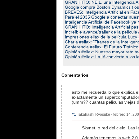
GRAN HITO: NEIL, una Inteligencia Art
Google compra Boston Dynamics (los 
BREVES: Inteligencia Artificial en Fa
Para el 2035 Google a conectar nuestr
Inteligencia Artificial de Facebook y
GRAN HITO: Inteligencia Artificial p
Increíble avance/trailer de la películ
Impresiones eliax de la película Lucy (
Charla #eliax: "Titanes de la Inteligenc
Conferencia #eliax: El Futuro Titánic
Opinión #eliax: Nuestro mayor reto te
Opinión #eliax: La IA convierte a lo
Comentarios
esto me recuerda lo que explica el
exactamente un supercomputador inte
(umm?? cuantas peliculas viejas d
#1
Takahashi Ryosuke - febrero 14, 2007
Skynet, o red del cielo. Las 
Además tenemos la web 2.0, 