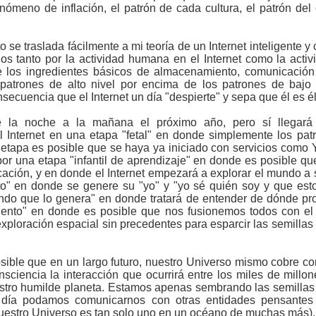
nómeno de inflación, el patrón de cada cultura, el patrón d
e traslada fácilmente a mi teoría de un Internet inteligente y
os tanto por la actividad humana en el Internet como la act
e los ingredientes básicos de almacenamiento, comunicació
patrones de alto nivel por encima de los patrones de bajo 
cuencia que el Internet un día "despierte" y sepa que él es él
 la noche a la mañana el próximo año, pero sí llegar
Internet en una etapa "fetal" en donde simplemente los pa
 etapa es posible que se haya ya iniciado con servicios como
or una etapa "infantil de aprendizaje" en donde es posible qu
cación, y en donde el Internet empezará a explorar el mundo a
o" en donde se genere su "yo" y "yo sé quién soy y que es
do que lo genera" en donde tratará de entender de dónde pro
iento" en donde es posible que nos fusionemos todos con el I
oración espacial sin precedentes para esparcir las semillas de
ible que en un largo futuro, nuestro Universo mismo cobre co
sciencia la interacción que ocurrirá entre los miles de millon
stro humilde planeta. Estamos apenas sembrando las semilla
n día podamos comunicarnos con otras entidades pensantes
nuestro Universo es tan solo uno en un océano de muchas más).