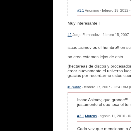
#1.1
Anónimo - febrero 19, 2012 -
Muy interesante !
#2
Jorge Fernandez - febrero 15, 2007 -
isaac asimov es el hombre!! en s
no creo estemos lejos de esto...
(hectareas de discos y procesadore
crear nuevamente el universo luego
gracias por recordarme estos cue
#3
waac
- febrero 17, 2007 - 12:41 AM (
Isaac Asimov, que grande!!!!
justamente el que toca el tem
#3.1
Marcus
- agosto 11, 2010 - 0
Cada vez que mencionan a As