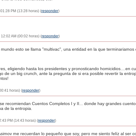
 01:28 PM (13:28 horas) (
responder
)
 12:02 AM (00:02 horas) (
responder
)
u mundo esto se llama "multivac", una entidad en la que terminariamo
s, eligiendo hasta los presidentes y pronosticando homicidios....en cu
 de un big crunch, ante la pregunta de si era posible revertir la entrop
ntos!
00:41 horas) (
responder
)
 se recomiendan Cuentos Completos I y II... donde hay grandes cuento
a de la entropia.
2:43 PM (14:43 horas) (
responder
)
imov me recuerdan lo pequeño que soy, pero me siento felíz al ser 