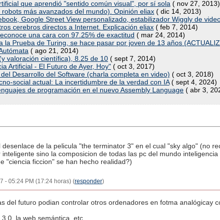
ificial que aprendió "sentido común visual", por sí sola
( nov 27, 2013)
robots más avanzados del mundo). Opinión eliax
( dic 14, 2013)
cebook, Google Street View personalizado, estabilizador Wiggly de vide
os cerebros directos a Internet. Explicación eliax
( feb 7, 2014)
a reconoce una cara con 97.25% de exactitud
( mar 24, 2014)
asa la Prueba de Turing, se hace pasar por joven de 13 años (ACTUAL
a Autómata
( ago 21, 2014)
y valoración científica), 8.25 de 10
( sept 7, 2014)
ia Artificial - El Futuro de Ayer, Hoy"
( oct 3, 2017)
o del Desarrollo del Software (charla completa en video)
( oct 3, 2018)
cno-social actual: La incertidumbre de la verdad con IA
( sept 4, 2024)
s lenguajes de programación en el nuevo Assembly Language
( abr 3, 20
 desenlace de la pelicula "the terminator 3" en el cual "sky algo" (no 
ligente sino la composicion de todas las pc del mundo inteligencia artif
e "ciencia ficcion" se han hecho realidad?)
 - 05:24 PM (17:24 horas) (
responder
)
Ias del futuro podian controlar otros ordenadores en fotma analógicay c
3.0, la web semántica, etc.