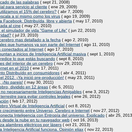
icado de las palabras
( sept 21, 2008)
ial para servicio al cliente
( ene 29, 2009)
 utilizamos el 15% del cerebro?
( abr 7, 2009)
escala a sí mismo como los virus
( ago 19, 2009)
a Facebook. Distribuída, libre y abierta
( may 17, 2010)
ada al cine
( may 27, 2010)
n el simulador de vida "Game of Life"
( jun 22, 2010)
ridad?
( jul 23, 2010)
cerebro mas detallado a la fecha
( ago 2, 2010)
les que humanos ya son parte del Internet
( ago 11, 2010)
n conectados al Internet
( ago 17, 2010)
ntan a inicios de Inteligencia Artificial masiva
( sept 1, 2010)
predice lo que estás buscando
( sept 8, 2010)
 del interior de un cerebro
( nov 29, 2010)
ernet en el 2010
( ene 17, 2011)
ento Distribuído en consumidores
( abr 4, 2011)
l 2012. ¡Ya inició pre-producción!
( may 23, 2011)
, ¡No pareis!
( may 30, 2011)
ebro, dividido en 12 áreas
( dic 5, 2011)
ales no necesariamente Inteligencias Amigables
( ene 3, 2012)
errestre para evitar controles legales
( ene 26, 2012)
ación
( feb 17, 2012)
o Virtual de Inteligencia Artificial
( oct 8, 2012)
e crecimiento entre Universo, Cerebro e Internet
( nov 27, 2012)
ta Inteligencia con Entropía del universo. Explicado
( abr 25, 2013
s desde la nube en tu navegador web
( oct 16, 2013)
 alambres eléctricos por lásers
( oct 21, 2013)
nteligencia Artificial funciona. Opinión eliax
( nov 22, 2013)