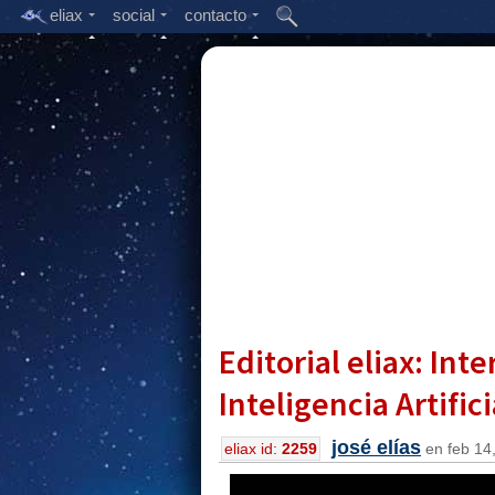
eliax
social
contacto
Editorial eliax: In
Inteligencia Artifici
josé elías
eliax id:
2259
en feb 14,