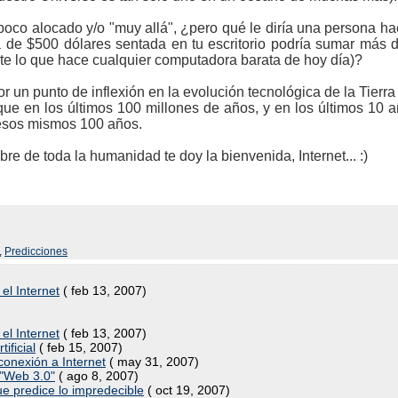
oco alocado y/o "muy allá", ¿pero qué le diría una persona hac
de $500 dólares sentada en tu escritorio podría sumar más 
e lo que hace cualquier computadora barata de hoy día)?
un punto de inflexión en la evolución tecnológica de la Tierra
e en los últimos 100 millones de años, y en los últimos 10
 esos mismos 100 años.
bre de toda la humanidad te doy la bienvenida, Internet... :)
,
Predicciones
el Internet
( feb 13, 2007)
el Internet
( feb 13, 2007)
ificial
( feb 15, 2007)
conexión a Internet
( may 31, 2007)
 "Web 3.0"
( ago 8, 2007)
e predice lo impredecible
( oct 19, 2007)