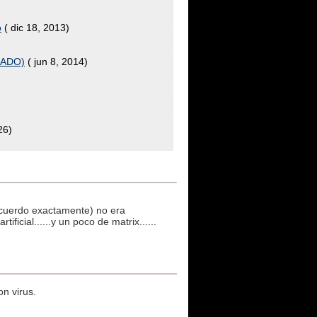
o
( dic 18, 2013)
IZADO)
( jun 8, 2014)
26)
recuerdo exactamente) no era
icial......y un poco de matrix......
on virus.