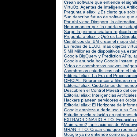
Crean software que entiende el signif
VirtuOz, Agentes de Inteligencia Artific
Pregunta a eliax: ¿Es cierto que solo
Sun describe futuro de software que 
Por ahí viene Diaspora, la alternativa 
Neuromancer por fin podría ser adapt
Surge la primera criatura replicada e
Pregunta a eliax: ¿Qué es La Singula
Científicos de IBM crean el mapa del 
En redes de EEUU, mas objetos virtua
5 Mil Millones de dispositivos ya está
Google BigQuery y Prediction APIs, apu
Google anuncia hoy Google Instant, 
Video de asombrosas nuevas imágenes
Asombrosas estadísticas sobre el Int
Editorial eliax: La Era del Procesami
OFICIAL: Neuromancer a filmarse en e
Editorial eliax: Ciudadanos del mundo
Descubren el Control Maestro del cer
Editorial eliax: Inteligencias Artifici
Hackers planean servidores en órbita t
Editorial eliax: El Horizonte de Inform
Google empieza a darle uso a su Cerebr
Estudio revela relación en patrones d
EXTRAORDINARIO HITO: Ecuación conec
Mainframe2, aplicaciones de Window
GRAN HITO: Crean chip que reemplaza
Google ya no entiende como su propia I