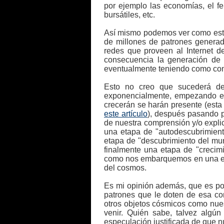
por ejemplo las economías, el fe
bursátiles, etc.
Así mismo podemos ver como esto s
de millones de patrones generad
redes que proveen al Internet d
consecuencia la generación de 
eventualmente teniendo como conse
Esto no creo que sucederá de
exponencialmente, empezando el 
crecerán se harán presente (esta
este artículo
), después pasando p
de nuestra comprensión y/o expli
una etapa de "autodescubrimient
etapa de "descubrimiento del mun
finalmente una etapa de "crecim
como nos embarquemos en una expl
del cosmos.
Es mi opinión además, que es pos
patrones que le doten de esa con
otros objetos cósmicos como nue
venir. Quién sabe, talvez algú
especulación justificada de que 